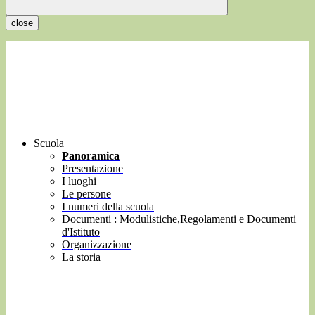
close
Scuola
Panoramica
Presentazione
I luoghi
Le persone
I numeri della scuola
Documenti : Modulistiche,Regolamenti e Documenti
d'Istituto
Organizzazione
La storia