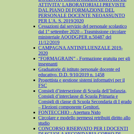
ATTIVITA' LABORATORIALI PREVISTE
DAL PIANO DI FORMAZIONE DEL
PERSONALE DOCENTE NEOASSUNTO
PER L'A. S. 2019/2020
Cessazioni dal servizio del personale scolastico
dal 1° settembre 2020 – Trasmissione circolare
ministeriale AOODGPER n.50487 del
11/12/2019
CAMPAGNA ANTINFLUENZALE 2019-
2020
“FORMAGRAIN” - Formazione gratuita per gli
insegnanti
Graduatorie di istituto personale docente ed
educativo. D.D. 9/10/2019 n. 1458
Progettista e gestione sistemi informativi per il
FSC
Consigli d’intersezione di Scuola dell’Infanzia,
Consigli d’interclasse di Scuola Primaria e
Consigli di classe di Scuola Secondaria di I grado
– Elezioni componente Genitori.
FONTECCHIO - Apertura Nido
Circolare e modello permessi retribuiti diritto allo
studio
CONCORSO RISERVATO PER I DOCENTI
DI SCUOLA SECONDARIA CORSO DI