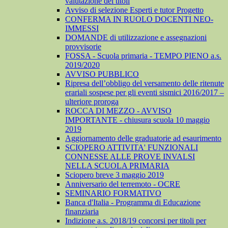
valutazione dei titoli
Avviso di selezione Esperti e tutor Progetto
CONFERMA IN RUOLO DOCENTI NEO-
IMMESSI
DOMANDE di utilizzazione e assegnazioni
provvisorie
FOSSA - Scuola primaria - TEMPO PIENO a.s.
2019/2020
AVVISO PUBBLICO
Ripresa dell’obbligo del versamento delle ritenute
erariali sospese per gli eventi sismici 2016/2017 –
ulteriore proroga
ROCCA DI MEZZO - AVVISO
IMPORTANTE - chiusura scuola 10 maggio
2019
Aggiornamento delle graduatorie ad esaurimento
SCIOPERO ATTIVITA' FUNZIONALI
CONNESSE ALLE PROVE INVALSI
NELLA SCUOLA PRIMARIA
Sciopero breve 3 maggio 2019
Anniversario del terremoto - OCRE
SEMINARIO FORMATIVO
Banca d'Italia - Programma di Educazione
finanziaria
Indizione a.s. 2018/19 concorsi per titoli per