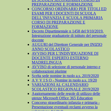
PREPARAZIONE E FORMAZIONE
CONCORSO ORDINARIO PER TITOLI ED
ESAMI PER I DOCENTI DI SCUOLA
DELL’INFANZIA E SCUOLA PRIMARIA
CORSO DI PREPARAZIONE E
FORMAZIONE
Decreto Dipartimentale n 1458 del 9/10/2019.
Integrazione graduatorie di istituto del personale
docente
AUGURI del Direttore Generale per INIZIO
ANNO SCOLASTICO
AVVISO PER L’INDIVIDUAZIONE DI
DOCENTE ESPERTO ESTERNO
MADRELINGUA
AVVISO di selezione di personale interno e
collaborazioni plurime
Scelta sede nomine in ruolo a.s. 2019/2020
A V V I S O - Nomine in ruolo a.s. 19/20
VARIAZIONI AL CALENDARIO
SCOLASTICO REGIONALE 2019/2020
Aggiornamento delle regole di utilizzo delle
utenze Microsoft Office 365 Education
Concorso straordinario infanzia e primaria -
Presentazione eventuali reclami avverso la