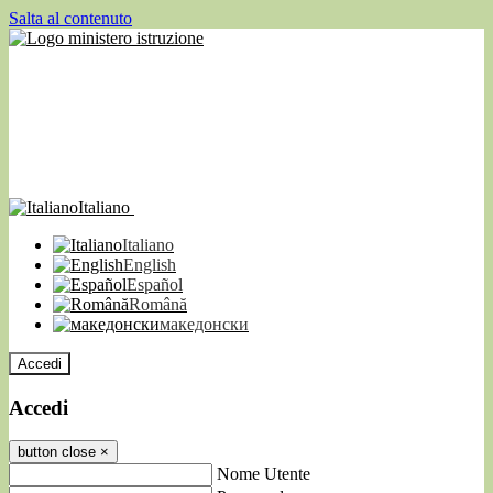
Salta al contenuto
Italiano
Italiano
English
Español
Română
македонски
Accedi
Accedi
button close
×
Nome Utente