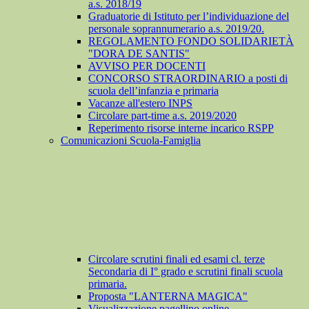
a.s. 2018/19
Graduatorie di Istituto per l’individuazione del
personale soprannumerario a.s. 2019/20.
REGOLAMENTO FONDO SOLIDARIETÀ
"DORA DE SANTIS"
AVVISO PER DOCENTI
CONCORSO STRAORDINARIO a posti di
scuola dell’infanzia e primaria
Vacanze all'estero INPS
Circolare part-time a.s. 2019/2020
Reperimento risorse interne incarico RSPP
Comunicazioni Scuola-Famiglia
Circolare scrutini finali ed esami cl. terze
Secondaria di I° grado e scrutini finali scuola
primaria.
Proposta "LANTERNA MAGICA"
Visualizzazione pagellino online