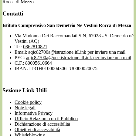
Rocca di Mezzo
Contatti
Istituto Comprensivo San Demetrio Nè Vestini Rocca di Mezzo
Via Madonna Dei Raccomandati S.N, 67028 - S. Demetrio né
Vestini (AQ)
Tel:
0862810821
Email:
aqic82700a@istruzione.it
Link per inviare una mail
PEC:
aqic82700a@pec.istruzione.it
Link per inviare una mail
C.F.: 80005610664
IBAN: IT31H0100004306TU0000020075
Sezione Link Utili
Cookie policy
Note legali
Informativa Privacy
Ufficio Relazioni con il Pubblico
Dichiarazione di accessibilità
Obiettivi di accessibilità
Whistleblowing