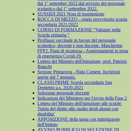
dal 1° settembre 2022.dal servizio del personale
scolastico dal 1° settembre 2022.
SUSSIDI 2021 Nota di trasmissione
ROCCA DI MEZZO - orario provvisorio scuola
secondaria 2021/2022
CORSO DI FORMAZIONE “Valutare nella
Scuola primaria “
Profilassi vaccinale in favore del personale
scolastico, docente e non docente. Mascherine
FFP2. Piani di sicurezza - Aggiornamenti in tema
di emergenza Covid-19.
Lettera del Ministro dell'Istruzione, prof. Patrizio
Bianchi
Sezione Primavera - Nido Comete. Iscrizioni
aperte dal 7 gennaio.
CLASSI PRIME Scuola secondaria San
Demetrio a.s. 2020-2021
Selezione personale docente
Indicazioni del Ministero per l'avvio della Fase 2
Lettera del Ministro dell'istruzione alle scuole:
Tutela del diritto allo studio degli alunni con
disabilita'
APPOSIZIONE della targa con intitolazione
dell'Istituto
AVVISO PUBBLICO DI SELEZIONE DI