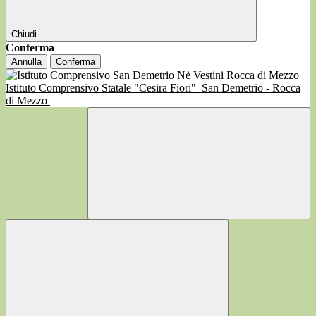
Chiudi
Conferma
Annulla
Conferma
Istituto Comprensivo Statale "Cesira Fiori"
San Demetrio - Rocca
di Mezzo