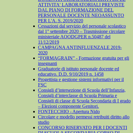
ATTIVITA' LABORATORIALI PREVISTE
DAL PIANO DI FORMAZIONE DEL
PERSONALE DOCENTE NEOASSUNTO
PER L'A. S. 2019/2020
Cessazioni dal servizio del personale scolastico
dal 1° settembre 2020 – Trasmissione circolare
ministeriale AOODGPER n.50487 del
11/12/2019
CAMPAGNA ANTINFLUENZALE 2019-
2020
“FORMAGRAIN” - Formazione gratuita per gli
insegnanti
Graduatorie di istituto personale docente ed
educativo. D.D. 9/10/2019 n. 1458
Progettista e gestione sistemi informativi per il
FSC
Consigli d’intersezione di Scuola dell’Infanzia,
Consigli d’interclasse di Scuola Primaria e
Consigli di classe di Scuola Secondaria di I grado
– Elezioni componente Genitori.
FONTECCHIO - Apertura Nido
Circolare e modello permessi retribuiti diritto allo
studio
CONCORSO RISERVATO PER I DOCENTI
DI SCUOLA SECONDARIA CORSO DI