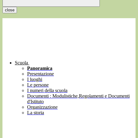
close
Scuola
Panoramica
Presentazione
I luoghi
Le persone
I numeri della scuola
Documenti : Modulistiche,Regolamenti e Documenti
d'Istituto
Organizzazione
La storia