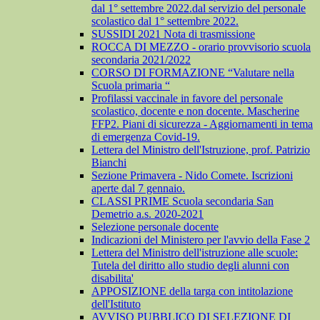
dal 1° settembre 2022.dal servizio del personale
scolastico dal 1° settembre 2022.
SUSSIDI 2021 Nota di trasmissione
ROCCA DI MEZZO - orario provvisorio scuola
secondaria 2021/2022
CORSO DI FORMAZIONE “Valutare nella
Scuola primaria “
Profilassi vaccinale in favore del personale
scolastico, docente e non docente. Mascherine
FFP2. Piani di sicurezza - Aggiornamenti in tema
di emergenza Covid-19.
Lettera del Ministro dell'Istruzione, prof. Patrizio
Bianchi
Sezione Primavera - Nido Comete. Iscrizioni
aperte dal 7 gennaio.
CLASSI PRIME Scuola secondaria San
Demetrio a.s. 2020-2021
Selezione personale docente
Indicazioni del Ministero per l'avvio della Fase 2
Lettera del Ministro dell'istruzione alle scuole:
Tutela del diritto allo studio degli alunni con
disabilita'
APPOSIZIONE della targa con intitolazione
dell'Istituto
AVVISO PUBBLICO DI SELEZIONE DI