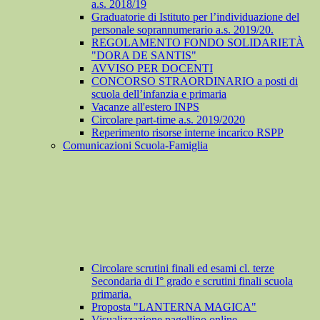
a.s. 2018/19
Graduatorie di Istituto per l’individuazione del
personale soprannumerario a.s. 2019/20.
REGOLAMENTO FONDO SOLIDARIETÀ
"DORA DE SANTIS"
AVVISO PER DOCENTI
CONCORSO STRAORDINARIO a posti di
scuola dell’infanzia e primaria
Vacanze all'estero INPS
Circolare part-time a.s. 2019/2020
Reperimento risorse interne incarico RSPP
Comunicazioni Scuola-Famiglia
Circolare scrutini finali ed esami cl. terze
Secondaria di I° grado e scrutini finali scuola
primaria.
Proposta "LANTERNA MAGICA"
Visualizzazione pagellino online