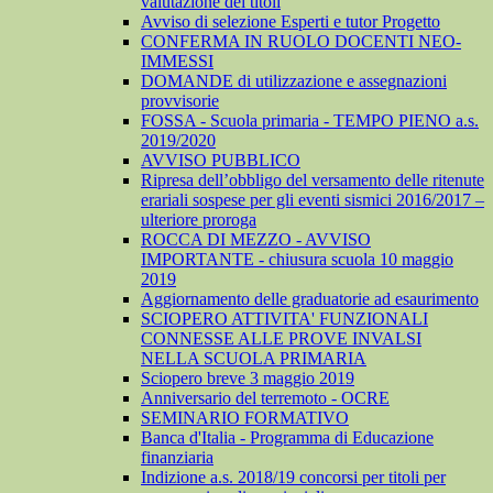
valutazione dei titoli
Avviso di selezione Esperti e tutor Progetto
CONFERMA IN RUOLO DOCENTI NEO-
IMMESSI
DOMANDE di utilizzazione e assegnazioni
provvisorie
FOSSA - Scuola primaria - TEMPO PIENO a.s.
2019/2020
AVVISO PUBBLICO
Ripresa dell’obbligo del versamento delle ritenute
erariali sospese per gli eventi sismici 2016/2017 –
ulteriore proroga
ROCCA DI MEZZO - AVVISO
IMPORTANTE - chiusura scuola 10 maggio
2019
Aggiornamento delle graduatorie ad esaurimento
SCIOPERO ATTIVITA' FUNZIONALI
CONNESSE ALLE PROVE INVALSI
NELLA SCUOLA PRIMARIA
Sciopero breve 3 maggio 2019
Anniversario del terremoto - OCRE
SEMINARIO FORMATIVO
Banca d'Italia - Programma di Educazione
finanziaria
Indizione a.s. 2018/19 concorsi per titoli per