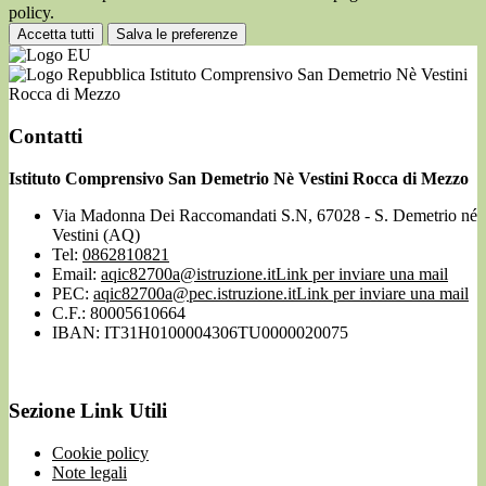
policy.
Accetta tutti
Salva le preferenze
Istituto Comprensivo San Demetrio Nè Vestini
Rocca di Mezzo
Contatti
Istituto Comprensivo San Demetrio Nè Vestini Rocca di Mezzo
Via Madonna Dei Raccomandati S.N, 67028 - S. Demetrio né
Vestini (AQ)
Tel:
0862810821
Email:
aqic82700a@istruzione.it
Link per inviare una mail
PEC:
aqic82700a@pec.istruzione.it
Link per inviare una mail
C.F.: 80005610664
IBAN: IT31H0100004306TU0000020075
Sezione Link Utili
Cookie policy
Note legali