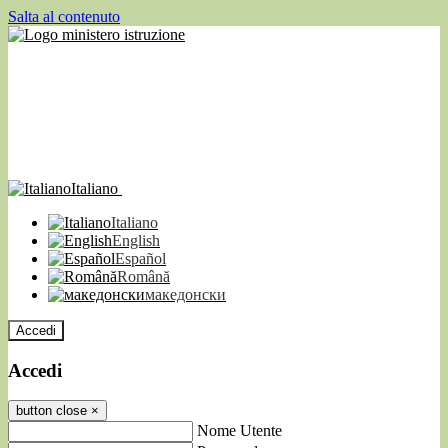
Salta al contenuto
Italiano
Italiano
English
Español
Română
македонски
Accedi
Accedi
button close
×
Nome Utente