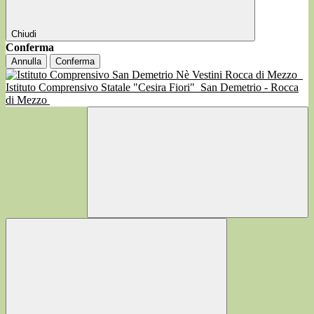
Chiudi
Conferma
Annulla
Conferma
Istituto Comprensivo Statale "Cesira Fiori"
San Demetrio - Rocca
di Mezzo