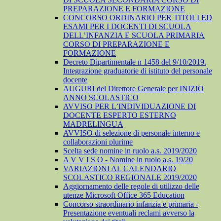
PREPARAZIONE E FORMAZIONE
CONCORSO ORDINARIO PER TITOLI ED
ESAMI PER I DOCENTI DI SCUOLA
DELL’INFANZIA E SCUOLA PRIMARIA
CORSO DI PREPARAZIONE E
FORMAZIONE
Decreto Dipartimentale n 1458 del 9/10/2019.
Integrazione graduatorie di istituto del personale
docente
AUGURI del Direttore Generale per INIZIO
ANNO SCOLASTICO
AVVISO PER L’INDIVIDUAZIONE DI
DOCENTE ESPERTO ESTERNO
MADRELINGUA
AVVISO di selezione di personale interno e
collaborazioni plurime
Scelta sede nomine in ruolo a.s. 2019/2020
A V V I S O - Nomine in ruolo a.s. 19/20
VARIAZIONI AL CALENDARIO
SCOLASTICO REGIONALE 2019/2020
Aggiornamento delle regole di utilizzo delle
utenze Microsoft Office 365 Education
Concorso straordinario infanzia e primaria -
Presentazione eventuali reclami avverso la