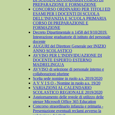
PREPARAZIONE E FORMAZIONE
CONCORSO ORDINARIO PER TITOLI ED
ESAMI PER I DOCENTI DI SCUOLA
DELL’INFANZIA E SCUOLA PRIMARIA
CORSO DI PREPARAZIONE E
FORMAZIONE
Decreto Dipartimentale n 1458 del 9/10/2019.
Integrazione graduatorie di istituto del personale
docente
AUGURI del Direttore Generale per INIZIO
ANNO SCOLASTICO
AVVISO PER L’INDIVIDUAZIONE DI
DOCENTE ESPERTO ESTERNO
MADRELINGUA
AVVISO di selezione di personale interno e
collaborazioni plurime
Scelta sede nomine in ruolo a.s. 2019/2020
A V V I S O - Nomine in ruolo a.s. 19/20
VARIAZIONI AL CALENDARIO
SCOLASTICO REGIONALE 2019/2020
Aggiornamento delle regole di utilizzo delle
utenze Microsoft Office 365 Education
Concorso straordinario infanzia e primaria -
Presentazione eventuali reclami avverso la