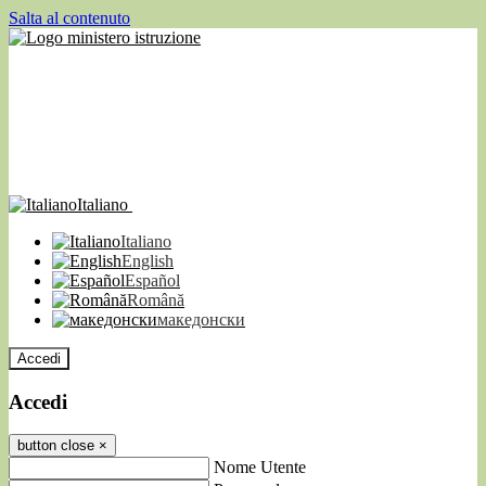
Salta al contenuto
Italiano
Italiano
English
Español
Română
македонски
Accedi
Accedi
button close
×
Nome Utente