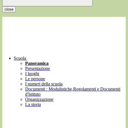
close
Scuola
Panoramica
Presentazione
I luoghi
Le persone
I numeri della scuola
Documenti : Modulistiche,Regolamenti e Documenti
d'Istituto
Organizzazione
La storia