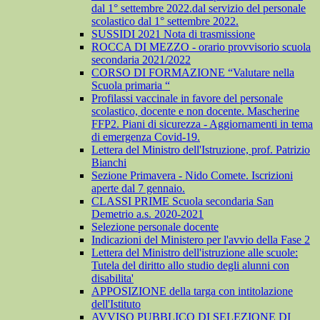
dal 1° settembre 2022.dal servizio del personale
scolastico dal 1° settembre 2022.
SUSSIDI 2021 Nota di trasmissione
ROCCA DI MEZZO - orario provvisorio scuola
secondaria 2021/2022
CORSO DI FORMAZIONE “Valutare nella
Scuola primaria “
Profilassi vaccinale in favore del personale
scolastico, docente e non docente. Mascherine
FFP2. Piani di sicurezza - Aggiornamenti in tema
di emergenza Covid-19.
Lettera del Ministro dell'Istruzione, prof. Patrizio
Bianchi
Sezione Primavera - Nido Comete. Iscrizioni
aperte dal 7 gennaio.
CLASSI PRIME Scuola secondaria San
Demetrio a.s. 2020-2021
Selezione personale docente
Indicazioni del Ministero per l'avvio della Fase 2
Lettera del Ministro dell'istruzione alle scuole:
Tutela del diritto allo studio degli alunni con
disabilita'
APPOSIZIONE della targa con intitolazione
dell'Istituto
AVVISO PUBBLICO DI SELEZIONE DI