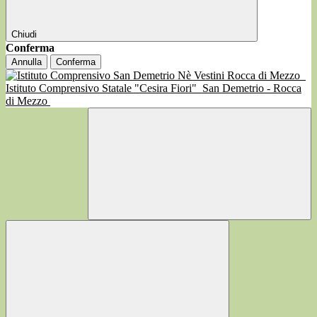
Chiudi
Conferma
Annulla
Conferma
Istituto Comprensivo Statale "Cesira Fiori"
San Demetrio - Rocca
di Mezzo