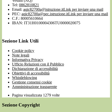
Vestini (AQ)
Tel:
0862810821
Email:
aqic82700a@istruzione.it
Link per inviare una mail
PEC:
aqic82700a@pec.istruzione.it
Link per inviare una mail
C.F.: 80005610664
IBAN: IT31H0100004306TU0000020075
Sezione Link Utili
Cookie policy
Note legali
Informativa Privacy
Ufficio Relazioni con il Pubblico
Dichiarazione di accessibilità
Obiettivi di accessibilità
Whistleblowing
Gestione consensi cookie
Amministrazione trasparente
Pagina visualizzata
1279
volte
Sezione Copyright