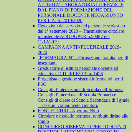
ATTIVITA' LABORATORIALI PREVISTE
DAL PIANO DI FORMAZIONE DEL
PERSONALE DOCENTE NEOASSUNTO
PER L'A. S. 2019/2020
Cessazioni dal servizio del personale scolastico
dal 1° settembre 2020 – Trasmissione circolare
ministeriale AOODGPER n.50487 del
11/12/2019
CAMPAGNA ANTINFLUENZALE 2019-
2020
“FORMAGRAIN” - Formazione gratuita per gli
insegnanti
Graduatorie di istituto personale docente ed
educativo. D.D. 9/10/2019 n. 1458
Progettista e gestione sistemi informativi per il
FSC
Consigli d’intersezione di Scuola dell’Infanzia,
Consigli d’interclasse di Scuola Primaria e
Consigli di classe di Scuola Secondaria di I grado
– Elezioni componente Genitori.
FONTECCHIO - Apertura Nido
Circolare e modello permessi retribuiti diritto allo
studio
CONCORSO RISERVATO PER I DOCENTI
DI SCUOLA SECONDARIA CORSO DI