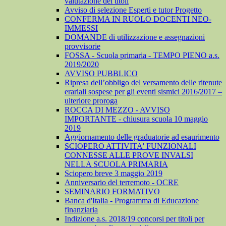
valutazione dei titoli
Avviso di selezione Esperti e tutor Progetto
CONFERMA IN RUOLO DOCENTI NEO-
IMMESSI
DOMANDE di utilizzazione e assegnazioni
provvisorie
FOSSA - Scuola primaria - TEMPO PIENO a.s.
2019/2020
AVVISO PUBBLICO
Ripresa dell’obbligo del versamento delle ritenute
erariali sospese per gli eventi sismici 2016/2017 –
ulteriore proroga
ROCCA DI MEZZO - AVVISO
IMPORTANTE - chiusura scuola 10 maggio
2019
Aggiornamento delle graduatorie ad esaurimento
SCIOPERO ATTIVITA' FUNZIONALI
CONNESSE ALLE PROVE INVALSI
NELLA SCUOLA PRIMARIA
Sciopero breve 3 maggio 2019
Anniversario del terremoto - OCRE
SEMINARIO FORMATIVO
Banca d'Italia - Programma di Educazione
finanziaria
Indizione a.s. 2018/19 concorsi per titoli per