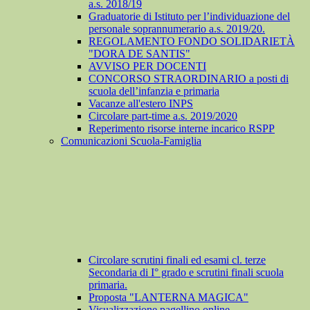
a.s. 2018/19
Graduatorie di Istituto per l’individuazione del
personale soprannumerario a.s. 2019/20.
REGOLAMENTO FONDO SOLIDARIETÀ
"DORA DE SANTIS"
AVVISO PER DOCENTI
CONCORSO STRAORDINARIO a posti di
scuola dell’infanzia e primaria
Vacanze all'estero INPS
Circolare part-time a.s. 2019/2020
Reperimento risorse interne incarico RSPP
Comunicazioni Scuola-Famiglia
Circolare scrutini finali ed esami cl. terze
Secondaria di I° grado e scrutini finali scuola
primaria.
Proposta "LANTERNA MAGICA"
Visualizzazione pagellino online