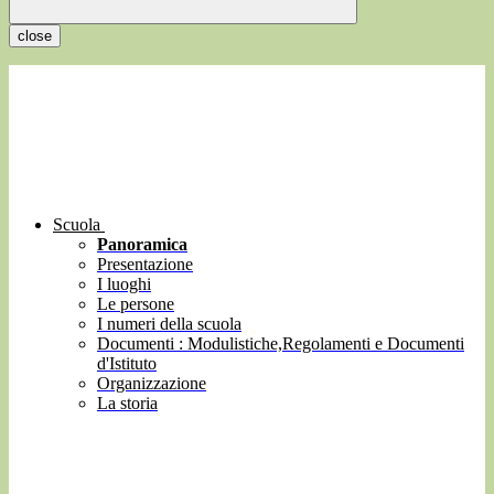
close
Scuola
Panoramica
Presentazione
I luoghi
Le persone
I numeri della scuola
Documenti : Modulistiche,Regolamenti e Documenti
d'Istituto
Organizzazione
La storia