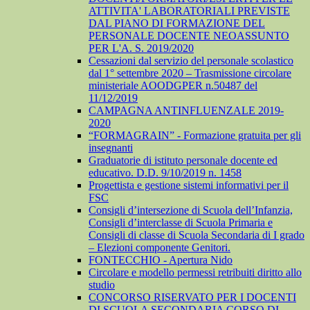
ATTIVITA' LABORATORIALI PREVISTE
DAL PIANO DI FORMAZIONE DEL
PERSONALE DOCENTE NEOASSUNTO
PER L'A. S. 2019/2020
Cessazioni dal servizio del personale scolastico
dal 1° settembre 2020 – Trasmissione circolare
ministeriale AOODGPER n.50487 del
11/12/2019
CAMPAGNA ANTINFLUENZALE 2019-
2020
“FORMAGRAIN” - Formazione gratuita per gli
insegnanti
Graduatorie di istituto personale docente ed
educativo. D.D. 9/10/2019 n. 1458
Progettista e gestione sistemi informativi per il
FSC
Consigli d’intersezione di Scuola dell’Infanzia,
Consigli d’interclasse di Scuola Primaria e
Consigli di classe di Scuola Secondaria di I grado
– Elezioni componente Genitori.
FONTECCHIO - Apertura Nido
Circolare e modello permessi retribuiti diritto allo
studio
CONCORSO RISERVATO PER I DOCENTI
DI SCUOLA SECONDARIA CORSO DI