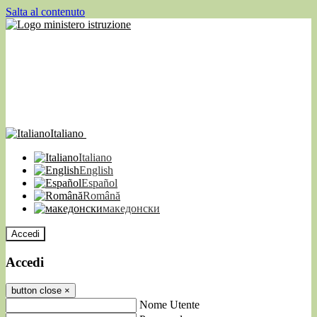
Salta al contenuto
Italiano
Italiano
English
Español
Română
македонски
Accedi
Accedi
button close
×
Nome Utente