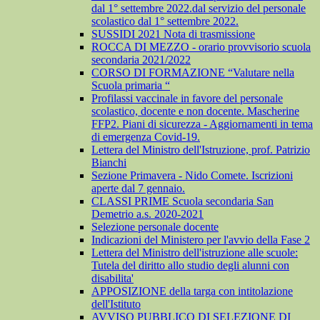
dal 1° settembre 2022.dal servizio del personale
scolastico dal 1° settembre 2022.
SUSSIDI 2021 Nota di trasmissione
ROCCA DI MEZZO - orario provvisorio scuola
secondaria 2021/2022
CORSO DI FORMAZIONE “Valutare nella
Scuola primaria “
Profilassi vaccinale in favore del personale
scolastico, docente e non docente. Mascherine
FFP2. Piani di sicurezza - Aggiornamenti in tema
di emergenza Covid-19.
Lettera del Ministro dell'Istruzione, prof. Patrizio
Bianchi
Sezione Primavera - Nido Comete. Iscrizioni
aperte dal 7 gennaio.
CLASSI PRIME Scuola secondaria San
Demetrio a.s. 2020-2021
Selezione personale docente
Indicazioni del Ministero per l'avvio della Fase 2
Lettera del Ministro dell'istruzione alle scuole:
Tutela del diritto allo studio degli alunni con
disabilita'
APPOSIZIONE della targa con intitolazione
dell'Istituto
AVVISO PUBBLICO DI SELEZIONE DI