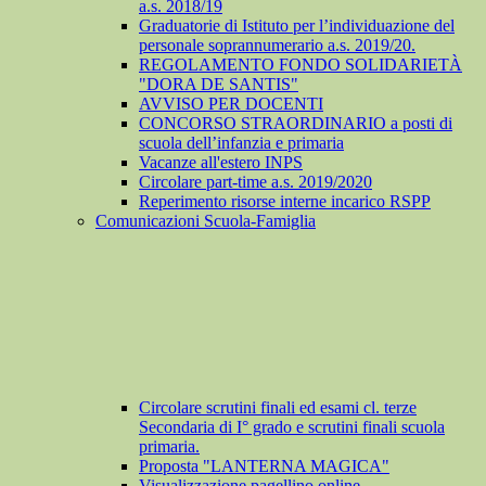
a.s. 2018/19
Graduatorie di Istituto per l’individuazione del
personale soprannumerario a.s. 2019/20.
REGOLAMENTO FONDO SOLIDARIETÀ
"DORA DE SANTIS"
AVVISO PER DOCENTI
CONCORSO STRAORDINARIO a posti di
scuola dell’infanzia e primaria
Vacanze all'estero INPS
Circolare part-time a.s. 2019/2020
Reperimento risorse interne incarico RSPP
Comunicazioni Scuola-Famiglia
Circolare scrutini finali ed esami cl. terze
Secondaria di I° grado e scrutini finali scuola
primaria.
Proposta "LANTERNA MAGICA"
Visualizzazione pagellino online