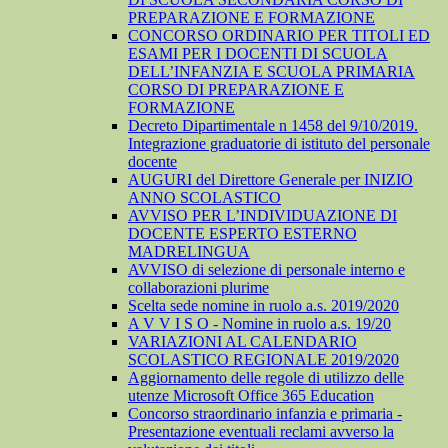
PREPARAZIONE E FORMAZIONE
CONCORSO ORDINARIO PER TITOLI ED
ESAMI PER I DOCENTI DI SCUOLA
DELL’INFANZIA E SCUOLA PRIMARIA
CORSO DI PREPARAZIONE E
FORMAZIONE
Decreto Dipartimentale n 1458 del 9/10/2019.
Integrazione graduatorie di istituto del personale
docente
AUGURI del Direttore Generale per INIZIO
ANNO SCOLASTICO
AVVISO PER L’INDIVIDUAZIONE DI
DOCENTE ESPERTO ESTERNO
MADRELINGUA
AVVISO di selezione di personale interno e
collaborazioni plurime
Scelta sede nomine in ruolo a.s. 2019/2020
A V V I S O - Nomine in ruolo a.s. 19/20
VARIAZIONI AL CALENDARIO
SCOLASTICO REGIONALE 2019/2020
Aggiornamento delle regole di utilizzo delle
utenze Microsoft Office 365 Education
Concorso straordinario infanzia e primaria -
Presentazione eventuali reclami avverso la