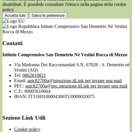
disabilitati. È possibile consultare l'elenco nella pagina della cookie
policy.
Accetta tutti
Salva le preferenze
Istituto Comprensivo San Demetrio Nè Vestini
Rocca di Mezzo
Contatti
Istituto Comprensivo San Demetrio Nè Vestini Rocca di Mezzo
Via Madonna Dei Raccomandati S.N, 67028 - S. Demetrio né
Vestini (AQ)
Tel:
0862810821
Email:
aqic82700a@istruzione.it
Link per inviare una mail
PEC:
aqic82700a@pec.istruzione.it
Link per inviare una mail
C.F.: 80005610664
IBAN: IT31H0100004306TU0000020075
Sezione Link Utili
Cookie policy