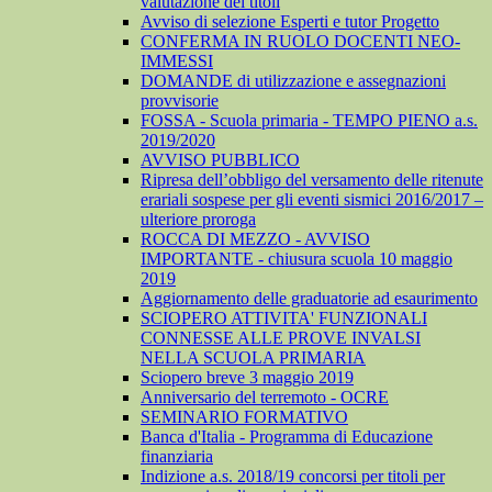
valutazione dei titoli
Avviso di selezione Esperti e tutor Progetto
CONFERMA IN RUOLO DOCENTI NEO-
IMMESSI
DOMANDE di utilizzazione e assegnazioni
provvisorie
FOSSA - Scuola primaria - TEMPO PIENO a.s.
2019/2020
AVVISO PUBBLICO
Ripresa dell’obbligo del versamento delle ritenute
erariali sospese per gli eventi sismici 2016/2017 –
ulteriore proroga
ROCCA DI MEZZO - AVVISO
IMPORTANTE - chiusura scuola 10 maggio
2019
Aggiornamento delle graduatorie ad esaurimento
SCIOPERO ATTIVITA' FUNZIONALI
CONNESSE ALLE PROVE INVALSI
NELLA SCUOLA PRIMARIA
Sciopero breve 3 maggio 2019
Anniversario del terremoto - OCRE
SEMINARIO FORMATIVO
Banca d'Italia - Programma di Educazione
finanziaria
Indizione a.s. 2018/19 concorsi per titoli per