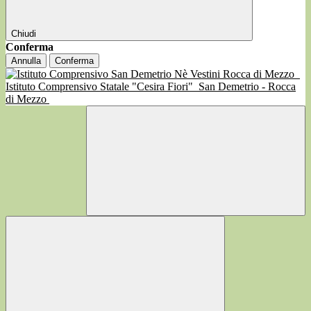
Chiudi
Conferma
Annulla
Conferma
Istituto Comprensivo Statale "Cesira Fiori"
San Demetrio - Rocca
di Mezzo