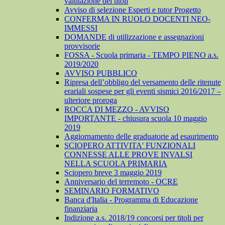
valutazione dei titoli
Avviso di selezione Esperti e tutor Progetto
CONFERMA IN RUOLO DOCENTI NEO-
IMMESSI
DOMANDE di utilizzazione e assegnazioni
provvisorie
FOSSA - Scuola primaria - TEMPO PIENO a.s.
2019/2020
AVVISO PUBBLICO
Ripresa dell’obbligo del versamento delle ritenute
erariali sospese per gli eventi sismici 2016/2017 –
ulteriore proroga
ROCCA DI MEZZO - AVVISO
IMPORTANTE - chiusura scuola 10 maggio
2019
Aggiornamento delle graduatorie ad esaurimento
SCIOPERO ATTIVITA' FUNZIONALI
CONNESSE ALLE PROVE INVALSI
NELLA SCUOLA PRIMARIA
Sciopero breve 3 maggio 2019
Anniversario del terremoto - OCRE
SEMINARIO FORMATIVO
Banca d'Italia - Programma di Educazione
finanziaria
Indizione a.s. 2018/19 concorsi per titoli per