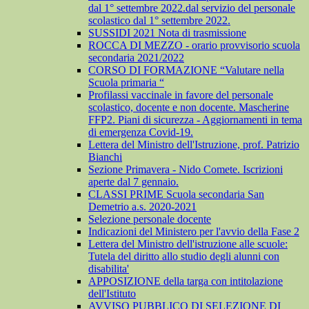
dal 1° settembre 2022.dal servizio del personale
scolastico dal 1° settembre 2022.
SUSSIDI 2021 Nota di trasmissione
ROCCA DI MEZZO - orario provvisorio scuola
secondaria 2021/2022
CORSO DI FORMAZIONE “Valutare nella
Scuola primaria “
Profilassi vaccinale in favore del personale
scolastico, docente e non docente. Mascherine
FFP2. Piani di sicurezza - Aggiornamenti in tema
di emergenza Covid-19.
Lettera del Ministro dell'Istruzione, prof. Patrizio
Bianchi
Sezione Primavera - Nido Comete. Iscrizioni
aperte dal 7 gennaio.
CLASSI PRIME Scuola secondaria San
Demetrio a.s. 2020-2021
Selezione personale docente
Indicazioni del Ministero per l'avvio della Fase 2
Lettera del Ministro dell'istruzione alle scuole:
Tutela del diritto allo studio degli alunni con
disabilita'
APPOSIZIONE della targa con intitolazione
dell'Istituto
AVVISO PUBBLICO DI SELEZIONE DI