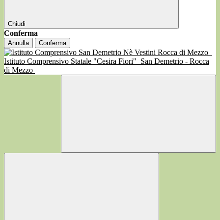
Chiudi
Conferma
Annulla
Conferma
Istituto Comprensivo Statale "Cesira Fiori"
San Demetrio - Rocca
di Mezzo