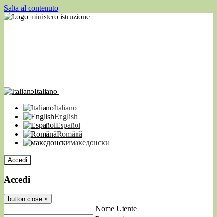
Salta al contenuto
Italiano
Italiano
English
Español
Română
македонски
Accedi
Accedi
button close
×
Nome Utente