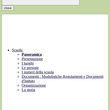
close
Scuola
Panoramica
Presentazione
I luoghi
Le persone
I numeri della scuola
Documenti : Modulistiche,Regolamenti e Documenti
d'Istituto
Organizzazione
La storia