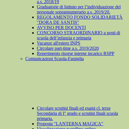
a.s. 2018/19
Graduatorie di Istituto per l’individuazione del
personale soprannumerario a.s. 2019/20.
REGOLAMENTO FONDO SOLIDARIETÀ
"DORA DE SANTIS"
AVVISO PER DOCENTI
CONCORSO STRAORDINARIO a posti di
scuola dell’infanzia e primaria
Vacanze all'estero INPS
Circolare part-time a.s. 2019/2020
Reperimento risorse interne incarico RSPP
Comunicazioni Scuola-Famiglia
Circolare scrutini finali ed esami cl. terze
Secondaria di I° grado e scrutini finali scuola
primaria.
Proposta "LANTERNA MAGICA"
Visualizzazione pagellino online