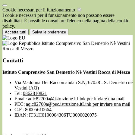
Cookie necessari per il funzionamento
I cookie necessari per il funzionamento non possono essere
disabilitati. È possibile consultare l'elenco nella pagina della cookie
policy.
Accetta tutti
Salva le preferenze
Istituto Comprensivo San Demetrio Nè Vestini
Rocca di Mezzo
Contatti
Istituto Comprensivo San Demetrio Nè Vestini Rocca di Mezzo
Via Madonna Dei Raccomandati S.N, 67028 - S. Demetrio né
Vestini (AQ)
Tel:
0862810821
Email:
aqic82700a@istruzione.it
Link per inviare una mail
PEC:
aqic82700a@pec.istruzione.it
Link per inviare una mail
C.F.: 80005610664
IBAN: IT31H0100004306TU0000020075