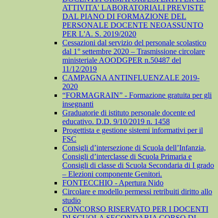
ATTIVITA' LABORATORIALI PREVISTE
DAL PIANO DI FORMAZIONE DEL
PERSONALE DOCENTE NEOASSUNTO
PER L'A. S. 2019/2020
Cessazioni dal servizio del personale scolastico
dal 1° settembre 2020 – Trasmissione circolare
ministeriale AOODGPER n.50487 del
11/12/2019
CAMPAGNA ANTINFLUENZALE 2019-
2020
“FORMAGRAIN” - Formazione gratuita per gli
insegnanti
Graduatorie di istituto personale docente ed
educativo. D.D. 9/10/2019 n. 1458
Progettista e gestione sistemi informativi per il
FSC
Consigli d’intersezione di Scuola dell’Infanzia,
Consigli d’interclasse di Scuola Primaria e
Consigli di classe di Scuola Secondaria di I grado
– Elezioni componente Genitori.
FONTECCHIO - Apertura Nido
Circolare e modello permessi retribuiti diritto allo
studio
CONCORSO RISERVATO PER I DOCENTI
DI SCUOLA SECONDARIA CORSO DI