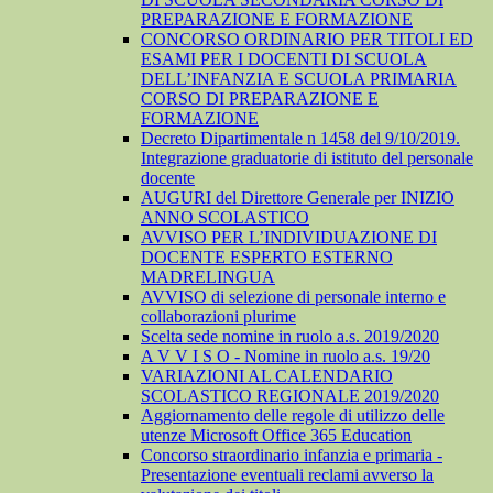
PREPARAZIONE E FORMAZIONE
CONCORSO ORDINARIO PER TITOLI ED
ESAMI PER I DOCENTI DI SCUOLA
DELL’INFANZIA E SCUOLA PRIMARIA
CORSO DI PREPARAZIONE E
FORMAZIONE
Decreto Dipartimentale n 1458 del 9/10/2019.
Integrazione graduatorie di istituto del personale
docente
AUGURI del Direttore Generale per INIZIO
ANNO SCOLASTICO
AVVISO PER L’INDIVIDUAZIONE DI
DOCENTE ESPERTO ESTERNO
MADRELINGUA
AVVISO di selezione di personale interno e
collaborazioni plurime
Scelta sede nomine in ruolo a.s. 2019/2020
A V V I S O - Nomine in ruolo a.s. 19/20
VARIAZIONI AL CALENDARIO
SCOLASTICO REGIONALE 2019/2020
Aggiornamento delle regole di utilizzo delle
utenze Microsoft Office 365 Education
Concorso straordinario infanzia e primaria -
Presentazione eventuali reclami avverso la