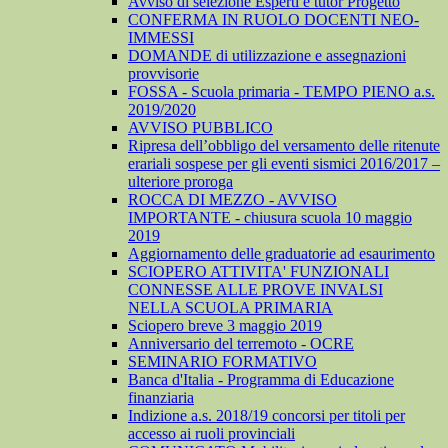
Avviso di selezione Esperti e tutor Progetto
CONFERMA IN RUOLO DOCENTI NEO-
IMMESSI
DOMANDE di utilizzazione e assegnazioni
provvisorie
FOSSA - Scuola primaria - TEMPO PIENO a.s.
2019/2020
AVVISO PUBBLICO
Ripresa dell’obbligo del versamento delle ritenute
erariali sospese per gli eventi sismici 2016/2017 –
ulteriore proroga
ROCCA DI MEZZO - AVVISO
IMPORTANTE - chiusura scuola 10 maggio
2019
Aggiornamento delle graduatorie ad esaurimento
SCIOPERO ATTIVITA' FUNZIONALI
CONNESSE ALLE PROVE INVALSI
NELLA SCUOLA PRIMARIA
Sciopero breve 3 maggio 2019
Anniversario del terremoto - OCRE
SEMINARIO FORMATIVO
Banca d'Italia - Programma di Educazione
finanziaria
Indizione a.s. 2018/19 concorsi per titoli per
accesso ai ruoli provinciali