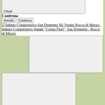
Chiudi
Conferma
Annulla
Conferma
Istituto Comprensivo Statale "Cesira Fiori"
San Demetrio - Rocca
di Mezzo