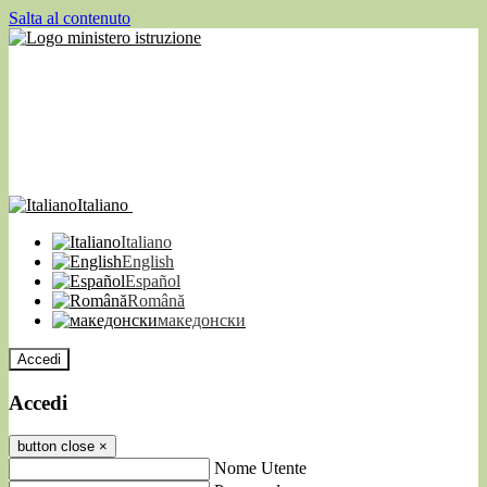
Salta al contenuto
Italiano
Italiano
English
Español
Română
македонски
Accedi
Accedi
button close
×
Nome Utente