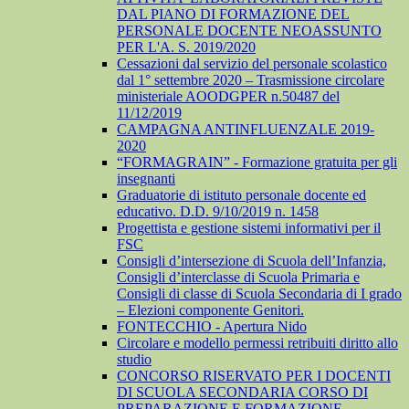
DAL PIANO DI FORMAZIONE DEL
PERSONALE DOCENTE NEOASSUNTO
PER L'A. S. 2019/2020
Cessazioni dal servizio del personale scolastico
dal 1° settembre 2020 – Trasmissione circolare
ministeriale AOODGPER n.50487 del
11/12/2019
CAMPAGNA ANTINFLUENZALE 2019-
2020
“FORMAGRAIN” - Formazione gratuita per gli
insegnanti
Graduatorie di istituto personale docente ed
educativo. D.D. 9/10/2019 n. 1458
Progettista e gestione sistemi informativi per il
FSC
Consigli d’intersezione di Scuola dell’Infanzia,
Consigli d’interclasse di Scuola Primaria e
Consigli di classe di Scuola Secondaria di I grado
– Elezioni componente Genitori.
FONTECCHIO - Apertura Nido
Circolare e modello permessi retribuiti diritto allo
studio
CONCORSO RISERVATO PER I DOCENTI
DI SCUOLA SECONDARIA CORSO DI
PREPARAZIONE E FORMAZIONE