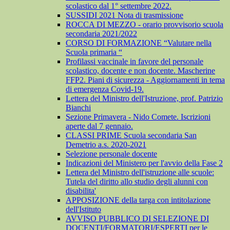
scolastico dal 1° settembre 2022.
SUSSIDI 2021 Nota di trasmissione
ROCCA DI MEZZO - orario provvisorio scuola
secondaria 2021/2022
CORSO DI FORMAZIONE “Valutare nella
Scuola primaria “
Profilassi vaccinale in favore del personale
scolastico, docente e non docente. Mascherine
FFP2. Piani di sicurezza - Aggiornamenti in tema
di emergenza Covid-19.
Lettera del Ministro dell'Istruzione, prof. Patrizio
Bianchi
Sezione Primavera - Nido Comete. Iscrizioni
aperte dal 7 gennaio.
CLASSI PRIME Scuola secondaria San
Demetrio a.s. 2020-2021
Selezione personale docente
Indicazioni del Ministero per l'avvio della Fase 2
Lettera del Ministro dell'istruzione alle scuole:
Tutela del diritto allo studio degli alunni con
disabilita'
APPOSIZIONE della targa con intitolazione
dell'Istituto
AVVISO PUBBLICO DI SELEZIONE DI
DOCENTI/FORMATORI/ESPERTI per le