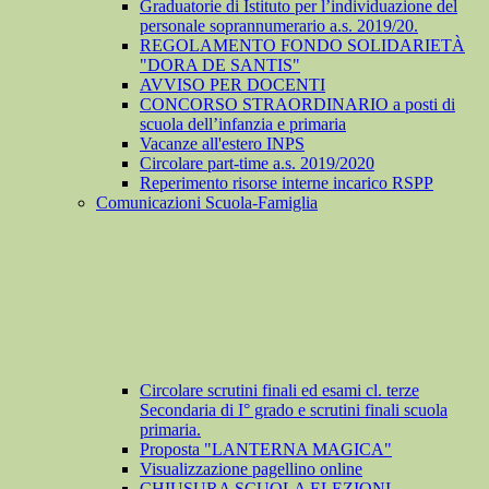
Graduatorie di Istituto per l’individuazione del
personale soprannumerario a.s. 2019/20.
REGOLAMENTO FONDO SOLIDARIETÀ
"DORA DE SANTIS"
AVVISO PER DOCENTI
CONCORSO STRAORDINARIO a posti di
scuola dell’infanzia e primaria
Vacanze all'estero INPS
Circolare part-time a.s. 2019/2020
Reperimento risorse interne incarico RSPP
Comunicazioni Scuola-Famiglia
Circolare scrutini finali ed esami cl. terze
Secondaria di I° grado e scrutini finali scuola
primaria.
Proposta "LANTERNA MAGICA"
Visualizzazione pagellino online
CHIUSURA SCUOLA ELEZIONI