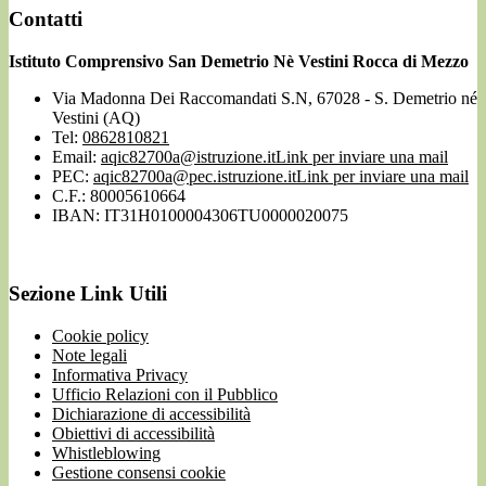
Contatti
Istituto Comprensivo San Demetrio Nè Vestini Rocca di Mezzo
Via Madonna Dei Raccomandati S.N, 67028 - S. Demetrio né
Vestini (AQ)
Tel:
0862810821
Email:
aqic82700a@istruzione.it
Link per inviare una mail
PEC:
aqic82700a@pec.istruzione.it
Link per inviare una mail
C.F.: 80005610664
IBAN: IT31H0100004306TU0000020075
Sezione Link Utili
Cookie policy
Note legali
Informativa Privacy
Ufficio Relazioni con il Pubblico
Dichiarazione di accessibilità
Obiettivi di accessibilità
Whistleblowing
Gestione consensi cookie