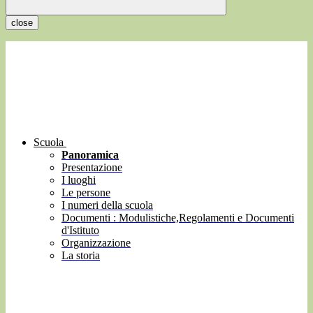
close
Scuola
Panoramica
Presentazione
I luoghi
Le persone
I numeri della scuola
Documenti : Modulistiche,Regolamenti e Documenti
d'Istituto
Organizzazione
La storia