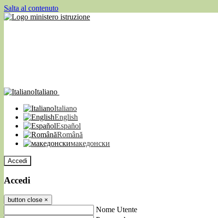
Salta al contenuto
Italiano
Italiano
English
Español
Română
македонски
Accedi
Accedi
button close
×
Nome Utente