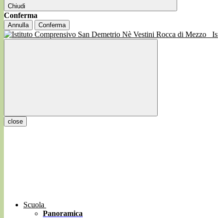
Chiudi
Conferma
Annulla
Conferma
I
close
Scuola
Panoramica