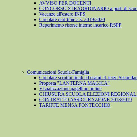
AVVISO PER DOCENTI
CONCORSO STRAORDINARIO a posti di scuola de
Vacanze all'estero INPS
Circolare part-time a.s. 2019/2020
Reperimento risorse interne incarico RSPP
Comunicazioni Scuola-Famiglia
Circolare scrutini finali ed esami cl. terze Secondari
Proposta "LANTERNA MAGICA"
Visualizzazione pagellino online
CHIUSURA SCUOLA ELEZIONI REGIONALI
CONTRATTO ASSICURAZIONE 2018/2019
TARIFFE MENSA FONTECCHIO