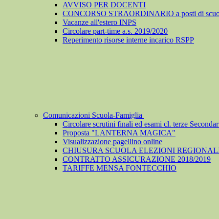
AVVISO PER DOCENTI
CONCORSO STRAORDINARIO a posti di scuola de
Vacanze all'estero INPS
Circolare part-time a.s. 2019/2020
Reperimento risorse interne incarico RSPP
Comunicazioni Scuola-Famiglia
Circolare scrutini finali ed esami cl. terze Secondari
Proposta "LANTERNA MAGICA"
Visualizzazione pagellino online
CHIUSURA SCUOLA ELEZIONI REGIONALI
CONTRATTO ASSICURAZIONE 2018/2019
TARIFFE MENSA FONTECCHIO