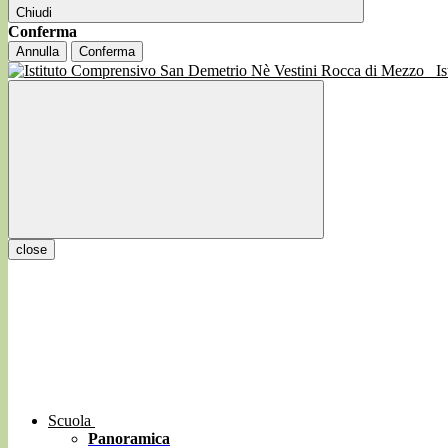
Chiudi
Conferma
Annulla
Conferma
I
close
Scuola
Panoramica