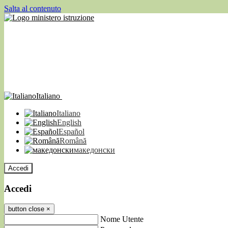
Salta al contenuto
Italiano
Italiano
English
Español
Română
македонски
Accedi
Accedi
button close
×
Nome Utente