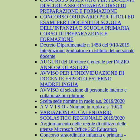
DI SCUOLA SECONDARIA CORSO DI
PREPARAZIONE E FORMAZIONE
CONCORSO ORDINARIO PER TITOLI ED
ESAMI PER I DOCENTI DI SCUOLA
DELL’INFANZIA E SCUOLA PRIMARIA
CORSO DI PREPARAZIONE E
FORMAZIONE
Decreto Dipartimentale n 1458 del 9/10/2019.
Integrazione graduatorie di istituto del personale
docente
AUGURI del Direttore Generale per INIZIO
ANNO SCOLASTICO
AVVISO PER L’INDIVIDUAZIONE DI
DOCENTE ESPERTO ESTERNO
MADRELINGUA
AVVISO di selezione di personale interno e
collaborazioni plurime
Scelta sede nomine in ruolo a.s. 2019/2020
A V V I S O - Nomine in ruolo a.s. 19/20
VARIAZIONI AL CALENDARIO
SCOLASTICO REGIONALE 2019/2020
Aggiornamento delle regole di utilizzo delle
utenze Microsoft Office 365 Education
Concorso straordinario infanzia e primaria -