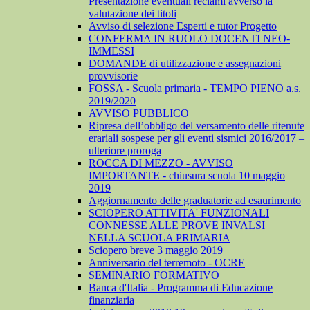
Presentazione eventuali reclami avverso la
valutazione dei titoli
Avviso di selezione Esperti e tutor Progetto
CONFERMA IN RUOLO DOCENTI NEO-
IMMESSI
DOMANDE di utilizzazione e assegnazioni
provvisorie
FOSSA - Scuola primaria - TEMPO PIENO a.s.
2019/2020
AVVISO PUBBLICO
Ripresa dell’obbligo del versamento delle ritenute
erariali sospese per gli eventi sismici 2016/2017 –
ulteriore proroga
ROCCA DI MEZZO - AVVISO
IMPORTANTE - chiusura scuola 10 maggio
2019
Aggiornamento delle graduatorie ad esaurimento
SCIOPERO ATTIVITA' FUNZIONALI
CONNESSE ALLE PROVE INVALSI
NELLA SCUOLA PRIMARIA
Sciopero breve 3 maggio 2019
Anniversario del terremoto - OCRE
SEMINARIO FORMATIVO
Banca d'Italia - Programma di Educazione
finanziaria