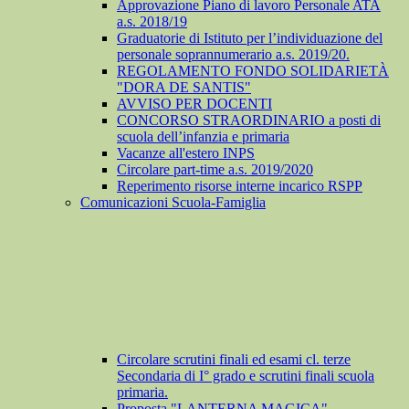
Approvazione Piano di lavoro Personale ATA
a.s. 2018/19
Graduatorie di Istituto per l’individuazione del
personale soprannumerario a.s. 2019/20.
REGOLAMENTO FONDO SOLIDARIETÀ
"DORA DE SANTIS"
AVVISO PER DOCENTI
CONCORSO STRAORDINARIO a posti di
scuola dell’infanzia e primaria
Vacanze all'estero INPS
Circolare part-time a.s. 2019/2020
Reperimento risorse interne incarico RSPP
Comunicazioni Scuola-Famiglia
Circolare scrutini finali ed esami cl. terze
Secondaria di I° grado e scrutini finali scuola
primaria.
Proposta "LANTERNA MAGICA"