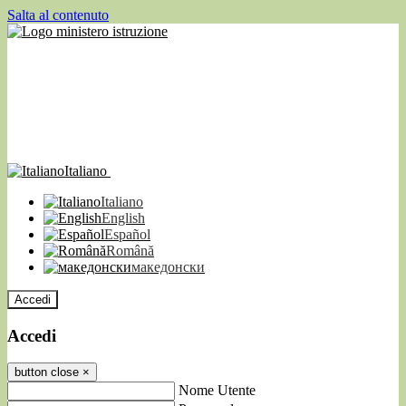
Salta al contenuto
Italiano
Italiano
English
Español
Română
македонски
Accedi
Accedi
button close
×
Nome Utente