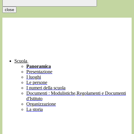
close
Scuola
Panoramica
Presentazione
I luoghi
Le persone
I numeri della scuola
Documenti : Modulistiche,Regolamenti e Documenti
d'Istituto
Organizzazione
La storia