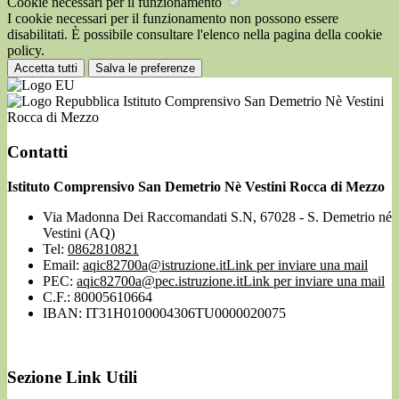
Cookie necessari per il funzionamento
I cookie necessari per il funzionamento non possono essere
disabilitati. È possibile consultare l'elenco nella pagina della cookie
policy.
Accetta tutti
Salva le preferenze
Istituto Comprensivo San Demetrio Nè Vestini
Rocca di Mezzo
Contatti
Istituto Comprensivo San Demetrio Nè Vestini Rocca di Mezzo
Via Madonna Dei Raccomandati S.N, 67028 - S. Demetrio né
Vestini (AQ)
Tel:
0862810821
Email:
aqic82700a@istruzione.it
Link per inviare una mail
PEC:
aqic82700a@pec.istruzione.it
Link per inviare una mail
C.F.: 80005610664
IBAN: IT31H0100004306TU0000020075
Sezione Link Utili