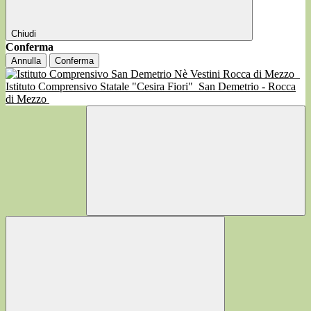
Chiudi
Conferma
Annulla
Conferma
Istituto Comprensivo Statale "Cesira Fiori"
San Demetrio - Rocca
di Mezzo