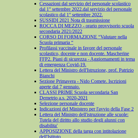
Cessazioni dal servizio del personale scolastico
dal 1° settembre 2022.dal servizio del personale
scolastico dal 1° settembre 2022.
SUSSIDI 2021 Nota di trasmissione
ROCCA DI MEZZO - orario provvisorio scuola
secondaria 2021/2022
CORSO DI FORMAZIONE “Valutare nella
Scuola primaria “
Profilassi vaccinale in favore del personale
scolastico, docente e non docente. Mascherine
FFP2. Piani di sicurezza - Aggiornamenti in tema
di emergenza Covid-19.
Lettera del Ministro dell'Istruzione, prof. Patrizio
Bianchi
Sezione Primavera - Nido Comete. Iscrizioni
aperte dal 7 gennaio.
CLASSI PRIME Scuola secondaria San
Demetrio a.s. 2020-2021
Selezione personale docente
Indicazioni del Ministero per l'avvio della Fase 2
Lettera del Ministro dell'istruzione alle scuole:
Tutela del diritto allo studio degli alunni con
disabilita'
APPOSIZIONE della targa con intitolazione
dell'Istituto