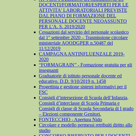
DOCENTI/FORMATORI/ESPERTI PER LE
ATTIVITA' LABORATORIALI PREVISTE
DAL PIANO DI FORMAZIONE DEL
PERSONALE DOCENTE NEOASSUNTO
PER L'A. S. 2019/2020
Cessazioni dal servizio del personale scolastico
dal 1° settembre 2020 – Trasmissione circolare
ministeriale AOODGPER n.50487 del
11/12/2019
CAMPAGNA ANTINFLUENZALE 2019-
2020
“FORMAGRAIN” - Formazione gratuita per gli
insegnanti
Graduatorie di istituto personale docente ed
educativo. D.D. 9/10/2019 n. 1458
Progettista e gestione sistemi informativi per il
FSC
Consigli d’intersezione di Scuola dell’Infanzia,
Consigli d’interclasse di Scuola Primaria e
Consigli di classe di Scuola Secondaria di I grado
– Elezioni componente Genitori.
FONTECCHIO - Apertura Nido
Circolare e modello permessi retribuiti diritto allo
studio
CONCORSO RISERVATO PER I DOCENTI