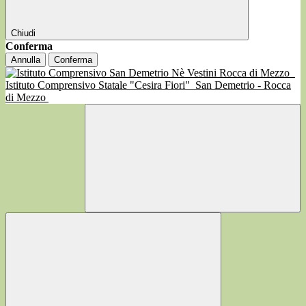
Chiudi
Conferma
Annulla
Conferma
Istituto Comprensivo Statale "Cesira Fiori"
San Demetrio - Rocca
di Mezzo