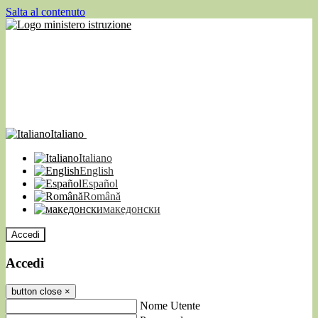
Salta al contenuto
Italiano
Italiano
English
Español
Română
македонски
Accedi
Accedi
button close
×
Nome Utente