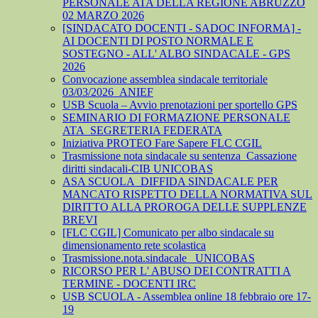
PERSONALE ATA DELLA REGIONE ABRUZZO
02 MARZO 2026
[SINDACATO DOCENTI - SADOC INFORMA] -
AI DOCENTI DI POSTO NORMALE E
SOSTEGNO - ALL' ALBO SINDACALE - GPS
2026
Convocazione assemblea sindacale territoriale
03/03/2026_ANIEF
USB Scuola – Avvio prenotazioni per sportello GPS
SEMINARIO DI FORMAZIONE PERSONALE
ATA_SEGRETERIA FEDERATA
Iniziativa PROTEO Fare Sapere FLC CGIL
Trasmissione nota sindacale su sentenza_Cassazione
diritti sindacali-CIB UNICOBAS
ASA SCUOLA_DIFFIDA SINDACALE PER
MANCATO RISPETTO DELLA NORMATIVA SUL
DIRITTO ALLA PROROGA DELLE SUPPLENZE
BREVI
[FLC CGIL] Comunicato per albo sindacale su
dimensionamento rete scolastica
Trasmissione.nota.sindacale _UNICOBAS
RICORSO PER L' ABUSO DEI CONTRATTI A
TERMINE - DOCENTI IRC
USB SCUOLA - Assemblea online 18 febbraio ore 17-
19