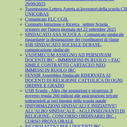
29/09/2025
Trasmissione.Lettera.Aperta.ai.lavoratori.della.scuola.CI
UNICOBAS
Comunicato FLC CGIL
Comparto Istruzione e Ricerca_ settore Scuola_
sciopero per l'intera giornata del 22 settembre 2025
SINDACATO ASA SCUOLA - Comunicato sindacale
riguardante la designazione dei coordinatori di classe
SSB SINDACATO SOCIALE DI BASE-
comunicazione sindacale
VADEMECUM ASSEGNO AD PERSONAM
DOCENTI IRC - IMMISSIONI IN RUOLO + FAC
SIMILE CONTRATTO CARTACEO NEO
IMMESSI IN RUOLO IRC
FENSIR Assemblea Sindacale RISERVATA AI
DOCENTI DI RELIGIONE CATTOLICA DI OGNI
ORDINE E GRADO
USB Scuola - Altro che assunzioni e sicurezza: il
governo regala 260 milioni alle assicurazioni private
sottraendoli ai veri bisogni della scuola statale
[INFORMAZIONI SINDACALI E INIZIATIVE]
ALL'ALBO SINDACALE - AGLI INSEGNANTI DI
RELIGIONE- CONCORSO ORDINARIO IRC -
CORSO PROVA ORALE
RICORSI ATTIVI PER I DOCENTI IRC -