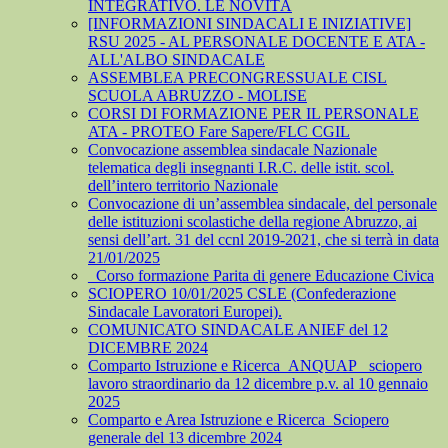
INTEGRATIVO. LE NOVITÀ
[INFORMAZIONI SINDACALI E INIZIATIVE]
RSU 2025 - AL PERSONALE DOCENTE E ATA -
ALL'ALBO SINDACALE
ASSEMBLEA PRECONGRESSUALE CISL
SCUOLA ABRUZZO - MOLISE
CORSI DI FORMAZIONE PER IL PERSONALE
ATA - PROTEO Fare Sapere/FLC CGIL
Convocazione assemblea sindacale Nazionale
telematica degli insegnanti I.R.C. delle istit. scol.
dell’intero territorio Nazionale
Convocazione di un’assemblea sindacale, del personale
delle istituzioni scolastiche della regione Abruzzo, ai
sensi dell’art. 31 del ccnl 2019-2021, che si terrà in data
21/01/2025
_Corso formazione Parita di genere Educazione Civica
SCIOPERO 10/01/2025 CSLE (Confederazione
Sindacale Lavoratori Europei).
COMUNICATO SINDACALE ANIEF del 12
DICEMBRE 2024
Comparto Istruzione e Ricerca_ANQUAP_ sciopero
lavoro straordinario da 12 dicembre p.v. al 10 gennaio
2025
Comparto e Area Istruzione e Ricerca_Sciopero
generale del 13 dicembre 2024