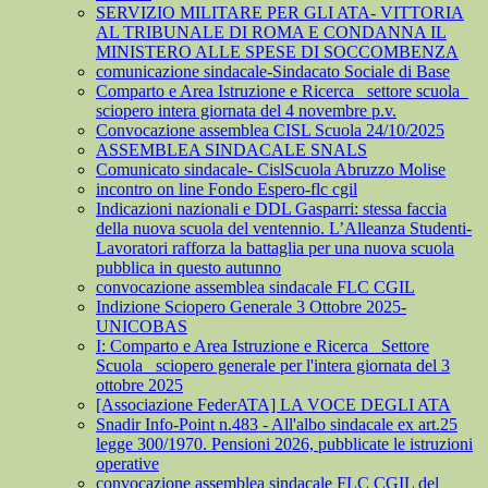
SERVIZIO MILITARE PER GLI ATA- VITTORIA
AL TRIBUNALE DI ROMA E CONDANNA IL
MINISTERO ALLE SPESE DI SOCCOMBENZA
comunicazione sindacale-Sindacato Sociale di Base
Comparto e Area Istruzione e Ricerca_ settore scuola_
sciopero intera giornata del 4 novembre p.v.
Convocazione assemblea CISL Scuola 24/10/2025
ASSEMBLEA SINDACALE SNALS
Comunicato sindacale- CislScuola Abruzzo Molise
incontro on line Fondo Espero-flc cgil
Indicazioni nazionali e DDL Gasparri: stessa faccia
della nuova scuola del ventennio. L’Alleanza Studenti-
Lavoratori rafforza la battaglia per una nuova scuola
pubblica in questo autunno
convocazione assemblea sindacale FLC CGIL
Indizione Sciopero Generale 3 Ottobre 2025-
UNICOBAS
I: Comparto e Area Istruzione e Ricerca_ Settore
Scuola_ sciopero generale per l'intera giornata del 3
ottobre 2025
[Associazione FederATA] LA VOCE DEGLI ATA
Snadir Info-Point n.483 - All'albo sindacale ex art.25
legge 300/1970. Pensioni 2026, pubblicate le istruzioni
operative
convocazione assemblea sindacale FLC CGIL del