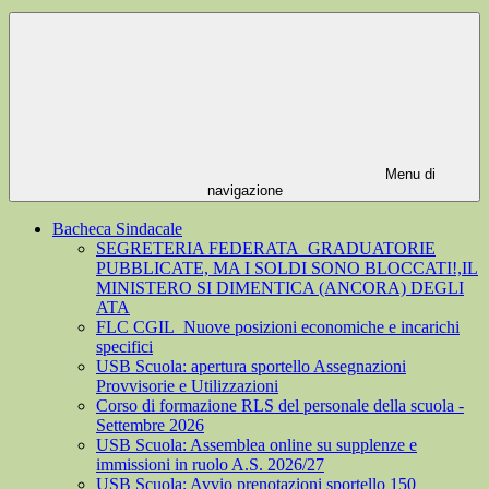
Menu di
navigazione
Bacheca Sindacale
SEGRETERIA FEDERATA_GRADUATORIE
PUBBLICATE, MA I SOLDI SONO BLOCCATI!,IL
MINISTERO SI DIMENTICA (ANCORA) DEGLI
ATA
FLC CGIL_Nuove posizioni economiche e incarichi
specifici
USB Scuola: apertura sportello Assegnazioni
Provvisorie e Utilizzazioni
Corso di formazione RLS del personale della scuola -
Settembre 2026
USB Scuola: Assemblea online su supplenze e
immissioni in ruolo A.S. 2026/27
USB Scuola: Avvio prenotazioni sportello 150