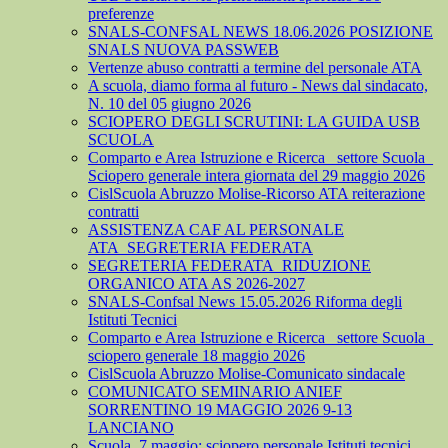
preferenze
SNALS-CONFSAL NEWS 18.06.2026 POSIZIONE
SNALS NUOVA PASSWEB
Vertenze abuso contratti a termine del personale ATA
A scuola, diamo forma al futuro - News dal sindacato,
N. 10 del 05 giugno 2026
SCIOPERO DEGLI SCRUTINI: LA GUIDA USB
SCUOLA
Comparto e Area Istruzione e Ricerca_ settore Scuola_
Sciopero generale intera giornata del 29 maggio 2026
CislScuola Abruzzo Molise-Ricorso ATA reiterazione
contratti
ASSISTENZA CAF AL PERSONALE
ATA_SEGRETERIA FEDERATA
SEGRETERIA FEDERATA_RIDUZIONE
ORGANICO ATA AS 2026-2027
SNALS-Confsal News 15.05.2026 Riforma degli
Istituti Tecnici
Comparto e Area Istruzione e Ricerca_ settore Scuola_
sciopero generale 18 maggio 2026
CislScuola Abruzzo Molise-Comunicato sindacale
COMUNICATO SEMINARIO ANIEF
SORRENTINO 19 MAGGIO 2026 9-13
LANCIANO
Scuola, 7 maggio: sciopero personale Istituti tecnici