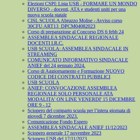
Elezioni CSPI: Lista USB - FORMARE UN MONDO
DIVERSO - docenti, ATA e studenti uniti per una
nuova scuola statale
CISL SCUOLA Abruzzo Molise - Avviso corso
30CFU ART13_DPCM04082023
Corso di preparazione al Concorso DS 6 febb 24
ASSEMBLEA SINDACALE REGIONALE
DOCENTI I.R.C.
USB SCUOLA: ASSEMBLEA SINDACALE IN
STREAMING
COMUNICATO INFORMATIVO SINDACALE
ANIEF del 24 gennaio 2024.
Corso di Aggiornamento e Formazione NUOVO
CODICE DEI CONTRATTI PUBBLICI
USB SCUOLA
ANIEF: CONVOCAZIONE ASSEMBLEA
REGIONALE SOLO PERSONALE ATA
MODALITA' ON LINE VENERDI' 15 DICEMBRE
ORE 9 - 12
Sciopero del comparto scuola per l’intera giornata di
giovedì 7 dicembre 2023.
Comunicazione Fondo Espero
ASSEMBLEA SINDACALE ANIEF 11/12/2023
Sciopero generale 17 novembre 2023
Sciopero USB del 17/11/2023