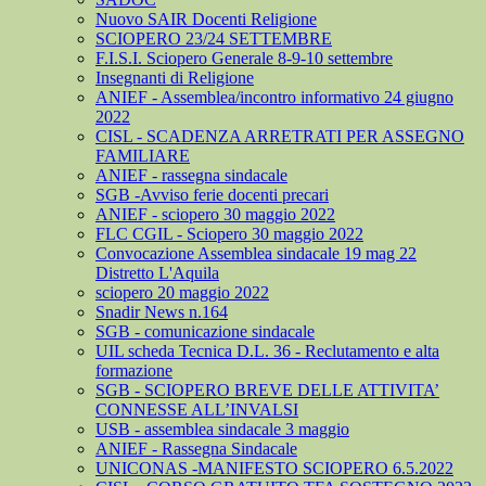
Nuovo SAIR Docenti Religione
SCIOPERO 23/24 SETTEMBRE
F.I.S.I. Sciopero Generale 8-9-10 settembre
Insegnanti di Religione
ANIEF - Assemblea/incontro informativo 24 giugno
2022
CISL - SCADENZA ARRETRATI PER ASSEGNO
FAMILIARE
ANIEF - rassegna sindacale
SGB -Avviso ferie docenti precari
ANIEF - sciopero 30 maggio 2022
FLC CGIL - Sciopero 30 maggio 2022
Convocazione Assemblea sindacale 19 mag 22
Distretto L'Aquila
sciopero 20 maggio 2022
Snadir News n.164
SGB - comunicazione sindacale
UIL scheda Tecnica D.L. 36 - Reclutamento e alta
formazione
SGB - SCIOPERO BREVE DELLE ATTIVITA’
CONNESSE ALL’INVALSI
USB - assemblea sindacale 3 maggio
ANIEF - Rassegna Sindacale
UNICONAS -MANIFESTO SCIOPERO 6.5.2022