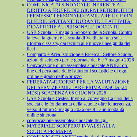
COMUNICATO SINDACALE INERENTE AL
DIRITTO A FRUIRE DEI GIORNI RETRIBUITI DI
PERMESSO PERSONALE/FAMILIARE E GIORNI
DI FERIE SPETTANTI DURANTE LE ATTIVITA'
DIDATTICHE AL PERSONALE DOCENTE
USB Scuola - 7 maggio Sciopero della Scuola. Contro
la leva, la guerra e la scuola di Valditara: una sola
riforma classista, dai tecnici alle nuove linee guida dei
licei
Comparto e Area Istruzione e Ricerca_ Settore Scuola_
azioni di sciopero per le giornate del 6 e 7 maggio 2026
Convocazione di un'assemblea sindacale ANIEF on-
line del personale delle istituzioni scolastiche di ogni
ordine e grado dell' Abruzzo
FEDERATA-RICORSO PER LA VALUTAZIONE
DEL SERVIZIO MILITARE PRIMA FASCIA (24
MESI) SCADENZA 05 GIUGNO 2026
USB Scuola e Cestes: Invito al convegno La crisi della
società e le fondamenta della scuola: oltre lemergenza,
verso il futuro 5 maggio 2026 ore 8-13 in modalità
online sincrona
convocazione assemblea sindacale flc cgil
MATERIALE SCIOPERO INVALSI ALLA
SCUOLA PRIMARIA
COMUNICATO ANIEF seminario di formazione per