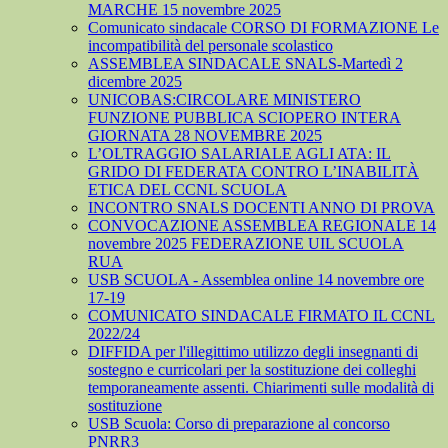
MARCHE 15 novembre 2025
Comunicato sindacale CORSO DI FORMAZIONE Le
incompatibilità del personale scolastico
ASSEMBLEA SINDACALE SNALS-Martedì 2
dicembre 2025
UNICOBAS:CIRCOLARE MINISTERO
FUNZIONE PUBBLICA SCIOPERO INTERA
GIORNATA 28 NOVEMBRE 2025
L’OLTRAGGIO SALARIALE AGLI ATA: IL
GRIDO DI FEDERATA CONTRO L’INABILITÀ
ETICA DEL CCNL SCUOLA
INCONTRO SNALS DOCENTI ANNO DI PROVA
CONVOCAZIONE ASSEMBLEA REGIONALE 14
novembre 2025 FEDERAZIONE UIL SCUOLA
RUA
USB SCUOLA - Assemblea online 14 novembre ore
17-19
COMUNICATO SINDACALE FIRMATO IL CCNL
2022/24
DIFFIDA per l'illegittimo utilizzo degli insegnanti di
sostegno e curricolari per la sostituzione dei colleghi
temporaneamente assenti. Chiarimenti sulle modalità di
sostituzione
USB Scuola: Corso di preparazione al concorso
PNRR3