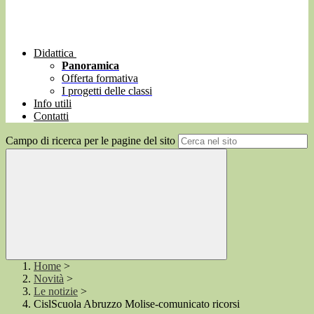
Didattica
Panoramica
Offerta formativa
I progetti delle classi
Info utili
Contatti
Campo di ricerca per le pagine del sito
Home
>
Novità
>
Le notizie
>
CislScuola Abruzzo Molise-comunicato ricorsi