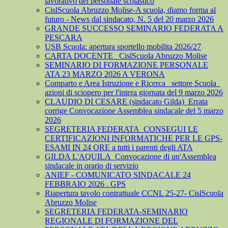
lavorativo del personale scolastico
CislScuola Abruzzo Molise-A scuola, diamo forma al
futuro - News dal sindacato, N. 5 del 20 marzo 2026
GRANDE SUCCESSO SEMINARIO FEDERATA A
PESCARA
USB Scuola: apertura sportello mobilita 2026/27
CARTA DOCENTE_ CislScuola Abruzzo Molise
SEMINARIO DI FORMAZIONE PERSONALE
ATA 23 MARZO 2026 A VERONA
Comparto e Area Istruzione e Ricerca_ settore Scuola_
azioni di sciopero per l'intera giornata del 9 marzo 2026
CLAUDIO DI CESARE (sindacato Gilda)_Errata
corrige Convocazione Assemblea sindacale del 5 marzo
2026
SEGRETERIA FEDERATA_CONSEGUI LE
CERTIFICAZIONI INFORMATICHE PER LE GPS-
ESAMI IN 24 ORE a tutti i parenti degli ATA
GILDA L'AQUILA_Convocazione di un'Assemblea
sindacale in orario di servizio
ANIEF - COMUNICATO SINDACALE 24
FEBBRAIO 2026 . GPS
Riapertura tavolo contrattuale CCNL 25-27- CislScuola
Abruzzo Molise
SEGRETERIA FEDERATA-SEMINARIO
REGIONALE DI FORMAZIONE DEL