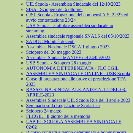
UIL Scuola - Assemblea Sindacale del 12/10/2023
SISA - Sciopero del 6 ottobre.
CISL Scuola - Erogazione dei compensi A.S. 22/23 ed
avvio contrattazione 23/24
USB Scuola 13 ottobre assemblea sindacale in
streaming
Assemblea sindacale regionale SNALS del 05/10/2023
SADOC Mobilità docenti
Assemblea Nazionale DSGA 1 giugno 2023
Sciopero del 26 maggio 2023
Assemblea Sindacale ANIEF del 24/05/2023
USB Scuola - Sciopero 26 maggio
AUTONOMIA DIFFERENZIATA - FLC CGIL
ASSEMBLEA SINDACALE ONLINE - USB Scuola
Corso di preparazione alle prove di preselezione TFA
2023
RASSEGNA-SINDACALE-ANIEF-N.12-DEL-03-
APRILE-2023
Assemblea Sindacale UIL Scuola Rua del 3 aprile 2023
Seminario sulla Legislazione Scolastica
Sciopero 24 marzo
FLCGIL - Il giorno della memoria
USB P.I. SCUOLA ASSEMBLEA SINDACALE
02/02
Ricorso contratti a tempo determinato e bonus precari