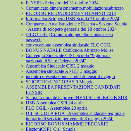
FeNSIR - Sciopero del 31 ottobre 2024
Comunicato.dimensionamento.mobilitazione.abruzzo
RICORSO RICONOSCIMENTO ANNO 2013
Informativa Sciopero USB Scuola 31 ottobre 2024
Comparto e Area Istruzione e Ricerca - Sezione Scuola
- Azione di sciopero generale del 18 ottobre 2024
[FLC CGIL] Comunicato per albo sindacale su
passweb
convocazione assemblea sindacale FLC CGIL
BONUS NATALE CislScuola Abruzzo Molise
Convegno Sindacale CISL Scuola "9 giornata
nazionale RSU e Delegati 2024"
Assemblea Sindacale CISL 2 maggio
Assemblea sindacale ANIEF 3 maggio
incontro presentazione candidati fensir 4 maggio
SCIOPERO UNICOBAS 9 Maggio
ASSEMBLEA PRESENTAZIONE CANDIDATI
FENSIR
Sciopero durante le prove INVALSI - SGB/CUB SUR
USB Assemblea CSPI 24 aprile
FLC CGIL - Assemblea 23 aprile
UIL SCUOLA RUA - Assemblea sindacale regionale
in orario di servizio per venerdì 3 maggio 2024.
RICORSO BONUS MAMME PRECARIE
ElezioniCSPI_Cisl_Scuola