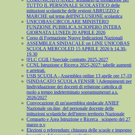
TUTTO IL PERSONALE SCOLASTICO delle
istituzioni scolastiche delle regioni ABRUZZO e
MARCHE sul tema dell'INCLUSIONE scolastica
UNICOBAS:CIRCOLARE MINISTERO
FUNZIONE PUBBLICA.SCIOPERO INTERA
GIORNATA LUNEDi 20 APRILE 2026
Corso di Formazione Nuove Indicazioni Nazionali
ASSEMBLEA SINDACALE on LINE UNICOBAS
SCUOLA MERCOLED 15 APRILE 2026 h 14.30-
19.30
[FLC CGIL] Speciale contratto 2025-2027
CCNL Istruzione e Ricerca 2025-2027: tabelle aumenti
e arretrati.
USB SCUOLA - Assemblea online 13 aprile ore 17-19
[SINDACATO SCUOLA FENSIR ] Adempimenti per
lindividuazione dei docenti di religione cattolica di
ruolo a tempo indeterminato soprannumerari a.s.
2026/2027
Convocazione di un'assemblea sindacale ANIEF
Nazionale on-line, del personale docente delle
istituzioni scolastiche dell'intero territorio Nazionale
Comparto e Area Istruzione e Ricerca_ sciopero del 27
marzo p.v
Elezioni o referendum: chiusura delle scuole e impegno