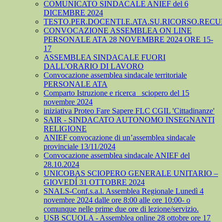
COMUNICATO SINDACALE ANIEF del 6
DICEMBRE 2024
TESTO.PER.DOCENTI.E.ATA.SU.RICORSO.RECU
CONVOCAZIONE ASSEMBLEA ON LINE
PERSONALE ATA 28 NOVEMBRE 2024 ORE 15-
17
ASSEMBLEA SINDACALE FUORI
DALL'ORARIO DI LAVORO
Convocazione assemblea sindacale territoriale
PERSONALE ATA
Comparto Istruzione e ricerca_ sciopero del 15
novembre 2024
iniziativa Proteo Fare Sapere FLC CGIL 'Cittadinanze'
SAIR - SINDACATO AUTONOMO INSEGNANTI
RELIGIONE
ANIEF convocazione di un’assemblea sindacale
provinciale 13/11/2024
Convocazione assemblea sindacale ANIEF del
28.10.2024
UNICOBAS SCIOPERO GENERALE UNITARIO –
GIOVEDÍ 31 OTTOBRE 2024
SNALS-Conf.s.a.l. Assemblea Regionale Lunedì 4
novembre 2024 dalle ore 8:00 alle ore 10:00- o
comunque nelle prime due ore di lezione/servizio.
USB SCUOLA - Assemblea online 28 ottobre ore 17