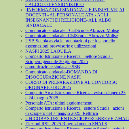
CALCOLO PENSIONISTICO
[INFORMAZIONI SINDACALI E INIZIATIVE] AI
DOCENTI - AL PERSONALE ATA - AGLI
INSEGNANTI DI RELIGIONE- ALL'ALBO
SINDACALE
Comunicato sindacale - CislScuola Abruzzo Molise
Comunicato sindacale- CislScuola Abruzzo Molise
USB Scuola avvia le prenotazioni per lo sportello
assegnazioni provvisorie e utilizzazioni
NASPI 2025 LAQUILA
Comparto Istruzione e Ricerca - Settore Scuola -
Sciopero generale 20 giugno 2025
comunicazione sindacale SSB
Comunicato sindacale-DOMANDA DI
DISOCCUPAZIONE NASPI
CORSO DI PREPARAZIONE AL CONCORSO
ORDINARIO IRC 2025
Comparto Area Istruzione e Ricerca avviso sciopero 23
e 24 maggio 2025
Personale ATA: ultimi aggiornamenti
Comparto Istruzione e Ricerca_ settore Scuola_ azioni
di sciopero del 7 maggio 2025_Rettifica
UNICOBAS:URGENTE:SCIOPERO.BREVE.7.MAGG
Elezioni RSU 2025 Ringraziamento SNALS
Comparto Istruzione e Ricerca_ settore Scuola_ azioni