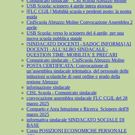
Comunicato sindacale _ Cisl Scuola Abruzzo Molise
USB Scuola: sciopero 4 aprile intera giornata
[FLC CGIL] Mobilità scuola e perdenti posto: la nostra
guida
CislScuola Abruzzo Molise Convocazione Assemblea 2
aprile
USB Scuola: verso lo sciopero del 4 aprile, per una
nuova scuola pubblica statale
[SINDACATO DOCENTI - SADOC INFORMA] AI
DOCENTI - ALL'ALBO SINDACALE -
QUESTION TIME: MOBILITA' E PRECARI
Comunicato sindacale - CislScuola Abruzzo Molise
POSTA CERTIFICATA: Convocazione di
un’assemblea sindacale telematica, del personale delle
istituzioni scolastiche di ogni ordine e grado della
regione Abruzzo
informazione sindacale
CISL Scuola - Comunicato sindacale
convocazione assemblea sindacale FLC CGIL del 28
marzo 2025
Comparto e Area Istruzione e Ricerca_Sciopero dell'8
marzo 2025
informativa sindacale SINDACATO SOCIALE DI
BASE
Corso POSIZIONI ECONOMICHE PERSONALE