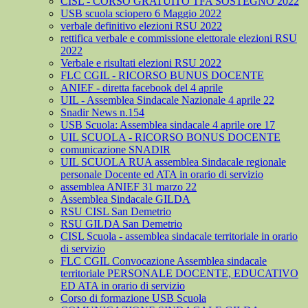
CISL - CORSO GRATUITO TFA SOSTEGNO 2022
USB scuola sciopero 6 Maggio 2022
verbale definitivo elezioni RSU 2022
rettifica verbale e commissione elettorale elezioni RSU
2022
Verbale e risultati elezioni RSU 2022
FLC CGIL - RICORSO BUNUS DOCENTE
ANIEF - diretta facebook del 4 aprile
UIL - Assemblea Sindacale Nazionale 4 aprile 22
Snadir News n.154
USB Scuola: Assemblea sindacale 4 aprile ore 17
UIL SCUOLA - RICORSO BONUS DOCENTE
comunicazione SNADIR
UIL SCUOLA RUA assemblea Sindacale regionale
personale Docente ed ATA in orario di servizio
assemblea ANIEF 31 marzo 22
Assemblea Sindacale GILDA
RSU CISL San Demetrio
RSU GILDA San Demetrio
CISL Scuola - assemblea sindacale territoriale in orario
di servizio
FLC CGIL Convocazione Assemblea sindacale
territoriale PERSONALE DOCENTE, EDUCATIVO
ED ATA in orario di servizio
Corso di formazione USB Scuola