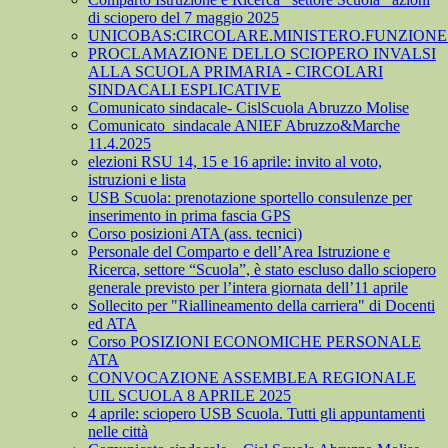
di sciopero del 7 maggio 2025
UNICOBAS:CIRCOLARE.MINISTERO.FUNZIONE.
PROCLAMAZIONE DELLO SCIOPERO INVALSI
ALLA SCUOLA PRIMARIA - CIRCOLARI
SINDACALI ESPLICATIVE
Comunicato sindacale- CislScuola Abruzzo Molise
Comunicato_sindacale ANIEF Abruzzo&Marche
11.4.2025
elezioni RSU 14, 15 e 16 aprile: invito al voto,
istruzioni e lista
USB Scuola: prenotazione sportello consulenze per
inserimento in prima fascia GPS
Corso posizioni ATA (ass. tecnici)
Personale del Comparto e dell’Area Istruzione e
Ricerca, settore “Scuola”, è stato escluso dallo sciopero
generale previsto per l’intera giornata dell’11 aprile
Sollecito per "Riallineamento della carriera" di Docenti
ed ATA
Corso POSIZIONI ECONOMICHE PERSONALE
ATA
CONVOCAZIONE ASSEMBLEA REGIONALE
UIL SCUOLA 8 APRILE 2025
4 aprile: sciopero USB Scuola. Tutti gli appuntamenti
nelle città