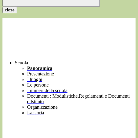
close
Scuola
Panoramica
Presentazione
I luoghi
Le persone
I numeri della scuola
Documenti : Modulistiche,Regolamenti e Documenti
d'Istituto
Organizzazione
La storia