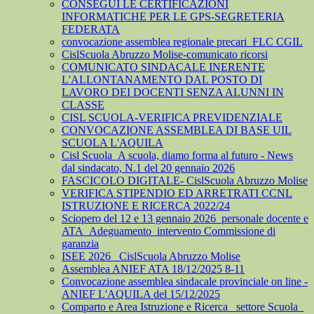
CONSEGUI LE CERTIFICAZIONI
INFORMATICHE PER LE GPS-SEGRETERIA
FEDERATA
convocazione assemblea regionale precari_FLC CGIL
CislScuola Abruzzo Molise-comunicato ricorsi
COMUNICATO SINDACALE INERENTE
L'ALLONTANAMENTO DAL POSTO DI
LAVORO DEI DOCENTI SENZA ALUNNI IN
CLASSE
CISL SCUOLA-VERIFICA PREVIDENZIALE
CONVOCAZIONE ASSEMBLEA DI BASE UIL
SCUOLA L'AQUILA
Cisl Scuola_A scuola, diamo forma al futuro - News
dal sindacato, N.1 del 20 gennaio 2026
FASCICOLO DIGITALE- CislScuola Abruzzo Molise
VERIFICA STIPENDIO ED ARRETRATI CCNL
ISTRUZIONE E RICERCA 2022/24
Sciopero del 12 e 13 gennaio 2026_personale docente e
ATA_Adeguamento_intervento Commissione di
garanzia
ISEE 2026_ CislScuola Abruzzo Molise
Assemblea ANIEF ATA 18/12/2025 8-11
Convocazione assemblea sindacale provinciale on line -
ANIEF L'AQUILA del 15/12/2025
Comparto e Area Istruzione e Ricerca_ settore Scuola_