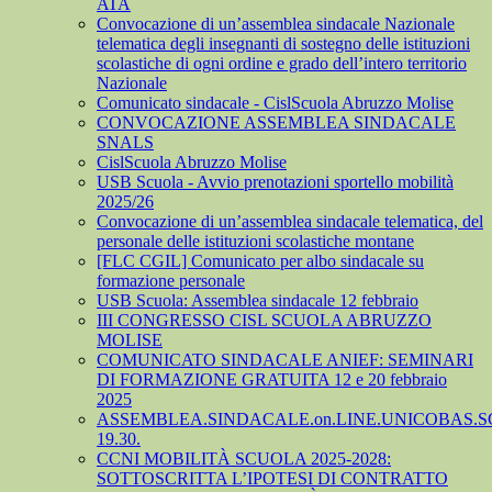
ATA
Convocazione di un’assemblea sindacale Nazionale
telematica degli insegnanti di sostegno delle istituzioni
scolastiche di ogni ordine e grado dell’intero territorio
Nazionale
Comunicato sindacale - CislScuola Abruzzo Molise
CONVOCAZIONE ASSEMBLEA SINDACALE
SNALS
CislScuola Abruzzo Molise
USB Scuola - Avvio prenotazioni sportello mobilità
2025/26
Convocazione di un’assemblea sindacale telematica, del
personale delle istituzioni scolastiche montane
[FLC CGIL] Comunicato per albo sindacale su
formazione personale
USB Scuola: Assemblea sindacale 12 febbraio
III CONGRESSO CISL SCUOLA ABRUZZO
MOLISE
COMUNICATO SINDACALE ANIEF: SEMINARI
DI FORMAZIONE GRATUITA 12 e 20 febbraio
2025
ASSEMBLEA.SINDACALE.on.LINE.UNICOBAS.SCU
19.30.
CCNI MOBILITÀ SCUOLA 2025-2028:
SOTTOSCRITTA L’IPOTESI DI CONTRATTO