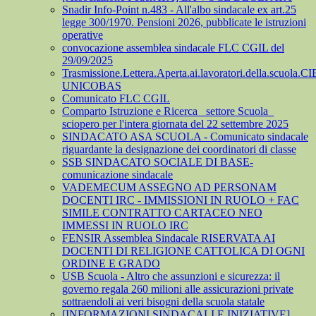
Snadir Info-Point n.483 - All'albo sindacale ex art.25
legge 300/1970. Pensioni 2026, pubblicate le istruzioni
operative
convocazione assemblea sindacale FLC CGIL del
29/09/2025
Trasmissione.Lettera.Aperta.ai.lavoratori.della.scuola.CI
UNICOBAS
Comunicato FLC CGIL
Comparto Istruzione e Ricerca_ settore Scuola_
sciopero per l'intera giornata del 22 settembre 2025
SINDACATO ASA SCUOLA - Comunicato sindacale
riguardante la designazione dei coordinatori di classe
SSB SINDACATO SOCIALE DI BASE-
comunicazione sindacale
VADEMECUM ASSEGNO AD PERSONAM
DOCENTI IRC - IMMISSIONI IN RUOLO + FAC
SIMILE CONTRATTO CARTACEO NEO
IMMESSI IN RUOLO IRC
FENSIR Assemblea Sindacale RISERVATA AI
DOCENTI DI RELIGIONE CATTOLICA DI OGNI
ORDINE E GRADO
USB Scuola - Altro che assunzioni e sicurezza: il
governo regala 260 milioni alle assicurazioni private
sottraendoli ai veri bisogni della scuola statale
[INFORMAZIONI SINDACALI E INIZIATIVE]