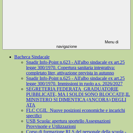
Menu di
navigazione
Bacheca Sindacale
Snadir Info-Point n.623 - All'albo sindacale ex art.25
legge 300/1970. Copertura sanitaria integrativa:
completato liter, attivazione prevista in autunno
Snadir Info-Point n.625 - All'albo sindacale ex art.25
legge 300/1970. Immissioni in ruolo a.s. 2026/2027
SEGRETERIA FEDERATA_GRADUATORIE
PUBBLICATE, MA I SOLDI SONO BLOCCATI!,IL
MINISTERO SI DIMENTICA (ANCORA) DEGLI
ATA
FLC CGIL_Nuove posizioni economiche e incarichi
specifici
USB Scuola: apertura sportello Assegnazioni
Provvisorie e Utilizzazioni
Corso di formazione RLS del personale della scuola -