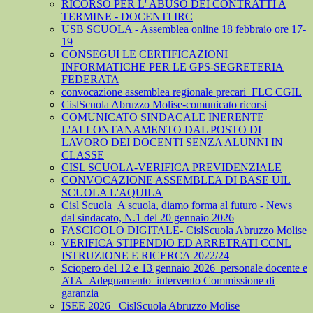
RICORSO PER L' ABUSO DEI CONTRATTI A
TERMINE - DOCENTI IRC
USB SCUOLA - Assemblea online 18 febbraio ore 17-
19
CONSEGUI LE CERTIFICAZIONI
INFORMATICHE PER LE GPS-SEGRETERIA
FEDERATA
convocazione assemblea regionale precari_FLC CGIL
CislScuola Abruzzo Molise-comunicato ricorsi
COMUNICATO SINDACALE INERENTE
L'ALLONTANAMENTO DAL POSTO DI
LAVORO DEI DOCENTI SENZA ALUNNI IN
CLASSE
CISL SCUOLA-VERIFICA PREVIDENZIALE
CONVOCAZIONE ASSEMBLEA DI BASE UIL
SCUOLA L'AQUILA
Cisl Scuola_A scuola, diamo forma al futuro - News
dal sindacato, N.1 del 20 gennaio 2026
FASCICOLO DIGITALE- CislScuola Abruzzo Molise
VERIFICA STIPENDIO ED ARRETRATI CCNL
ISTRUZIONE E RICERCA 2022/24
Sciopero del 12 e 13 gennaio 2026_personale docente e
ATA_Adeguamento_intervento Commissione di
garanzia
ISEE 2026_ CislScuola Abruzzo Molise