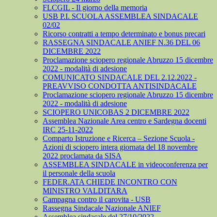
FLCGIL - Il giorno della memoria
USB P.I. SCUOLA ASSEMBLEA SINDACALE
02/02
Ricorso contratti a tempo determinato e bonus precari
RASSEGNA SINDACALE ANIEF N.36 DEL 06
DICEMBRE 2022
Proclamazione sciopero regionale Abruzzo 15 dicembre
2022 - modalità di adesione
COMUNICATO SINDACALE DEL 2.12.2022 -
PREAVVISO CONDOTTA ANTISINDACALE
Proclamazione sciopero regionale Abruzzo 15 dicembre
2022 - modalità di adesione
SCIOPERO UNICOBAS 2 DICEMBRE 2022
Assemblea Nazionale Area centro e Sardegna docenti
IRC 25-11-2022
Comparto Istruzione e Ricerca – Sezione Scuola -
Azioni di sciopero intera giornata del 18 novembre
2022 proclamata da SISA
ASSEMBLEA SINDACALE in videoconferenza per
il personale della scuola
FEDER.ATA CHIEDE INCONTRO CON
MINISTRO VALDITARA
Campagna contro il carovita - USB
Rassegna Sindacale Nazionale ANIEF
Assemblea sindacale del 27/10/2022