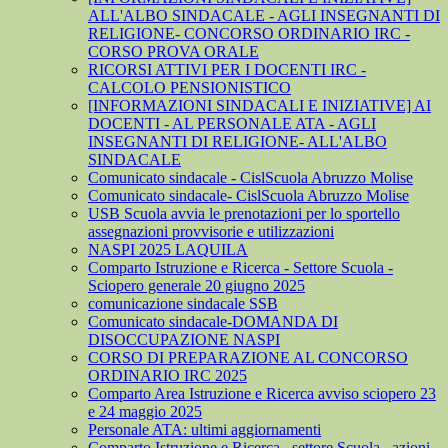
ALL'ALBO SINDACALE - AGLI INSEGNANTI DI
RELIGIONE- CONCORSO ORDINARIO IRC -
CORSO PROVA ORALE
RICORSI ATTIVI PER I DOCENTI IRC -
CALCOLO PENSIONISTICO
[INFORMAZIONI SINDACALI E INIZIATIVE] AI
DOCENTI - AL PERSONALE ATA - AGLI
INSEGNANTI DI RELIGIONE- ALL'ALBO
SINDACALE
Comunicato sindacale - CislScuola Abruzzo Molise
Comunicato sindacale- CislScuola Abruzzo Molise
USB Scuola avvia le prenotazioni per lo sportello
assegnazioni provvisorie e utilizzazioni
NASPI 2025 LAQUILA
Comparto Istruzione e Ricerca - Settore Scuola -
Sciopero generale 20 giugno 2025
comunicazione sindacale SSB
Comunicato sindacale-DOMANDA DI
DISOCCUPAZIONE NASPI
CORSO DI PREPARAZIONE AL CONCORSO
ORDINARIO IRC 2025
Comparto Area Istruzione e Ricerca avviso sciopero 23
e 24 maggio 2025
Personale ATA: ultimi aggiornamenti
Comparto Istruzione e Ricerca_ settore Scuola_ azioni