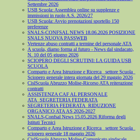
Settembre 2026
USB Scuola: Assemblea online su supplenze e
immissioni in ruolo A.S. 2026/27
USB Scuola: Avvio prenotazioni sportello 150
preferenze
SNALS-CONFSAL NEWS 18.06.2026 POSIZIONE
SNALS NUOVA PASSWEB
Vertenze abuso contratti a termine del personale ATA
A scuola, diamo forma al futuro - News dal sindacato,
N. 10 del 05 giugno 2026
SCIOPERO DEGLI SCRUTINI: LA GUIDA USB
SCUOLA
Comparto e Area Istruzione e Ricerca_ settore Scuola_
Sciopero generale intera giornata del 29 maggio 2026
CislScuola Abruzzo Molise-Ricorso ATA reiterazione
contratti
ASSISTENZA CAF AL PERSONALE
ATA_SEGRETERIA FEDERATA
SEGRETERIA FEDERATA_RIDUZIONE
ORGANICO ATA AS 2026-2027
SNALS-Confsal News 15.05.2026 Riforma degli
Istituti Tecnici
Comparto e Area Istruzione e Ricerca_ settore Scuola_
sciopero generale 18 maggio 2026
CislScuola Abruzzo Molise-Comunicato sindacale