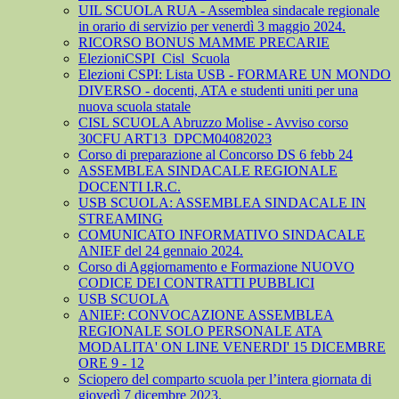
UIL SCUOLA RUA - Assemblea sindacale regionale
in orario di servizio per venerdì 3 maggio 2024.
RICORSO BONUS MAMME PRECARIE
ElezioniCSPI_Cisl_Scuola
Elezioni CSPI: Lista USB - FORMARE UN MONDO
DIVERSO - docenti, ATA e studenti uniti per una
nuova scuola statale
CISL SCUOLA Abruzzo Molise - Avviso corso
30CFU ART13_DPCM04082023
Corso di preparazione al Concorso DS 6 febb 24
ASSEMBLEA SINDACALE REGIONALE
DOCENTI I.R.C.
USB SCUOLA: ASSEMBLEA SINDACALE IN
STREAMING
COMUNICATO INFORMATIVO SINDACALE
ANIEF del 24 gennaio 2024.
Corso di Aggiornamento e Formazione NUOVO
CODICE DEI CONTRATTI PUBBLICI
USB SCUOLA
ANIEF: CONVOCAZIONE ASSEMBLEA
REGIONALE SOLO PERSONALE ATA
MODALITA' ON LINE VENERDI' 15 DICEMBRE
ORE 9 - 12
Sciopero del comparto scuola per l’intera giornata di
giovedì 7 dicembre 2023.