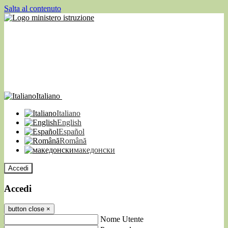
Salta al contenuto
Italiano
Italiano
English
Español
Română
македонски
Accedi
Accedi
button close
×
Nome Utente