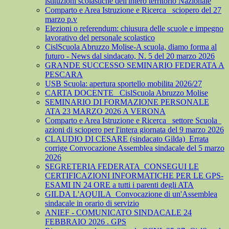
istituzioni scolastiche dell'intero territorio Nazionale
Comparto e Area Istruzione e Ricerca_ sciopero del 27
marzo p.v
Elezioni o referendum: chiusura delle scuole e impegno
lavorativo del personale scolastico
CislScuola Abruzzo Molise-A scuola, diamo forma al
futuro - News dal sindacato, N. 5 del 20 marzo 2026
GRANDE SUCCESSO SEMINARIO FEDERATA A
PESCARA
USB Scuola: apertura sportello mobilita 2026/27
CARTA DOCENTE_ CislScuola Abruzzo Molise
SEMINARIO DI FORMAZIONE PERSONALE
ATA 23 MARZO 2026 A VERONA
Comparto e Area Istruzione e Ricerca_ settore Scuola_
azioni di sciopero per l'intera giornata del 9 marzo 2026
CLAUDIO DI CESARE (sindacato Gilda)_Errata
corrige Convocazione Assemblea sindacale del 5 marzo
2026
SEGRETERIA FEDERATA_CONSEGUI LE
CERTIFICAZIONI INFORMATICHE PER LE GPS-
ESAMI IN 24 ORE a tutti i parenti degli ATA
GILDA L'AQUILA_Convocazione di un'Assemblea
sindacale in orario di servizio
ANIEF - COMUNICATO SINDACALE 24
FEBBRAIO 2026 . GPS