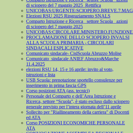
di sciopero del 7 maggio 2025_Rettifica
UNICOBAS:URGENTE:SCIOPERO.BREVE.7.MAGG
Elezioni RSU 2025 Ringraziamento SNALS
Comparto Istruzione e Ricerca_ settore Scuola_ azioni
di sciopero del 7 maggio 2025
UNICOBAS:CIRCOLARE.MINISTERO.FUNZIONE.
PROCLAMAZIONE DELLO SCIOPERO INVALSI
ALLA SCUOLA PRIMARIA - CIRCOLARI
SINDACALI ESPLICATIVE
Comunicato sindacale- CislScuola Abruzzo Molise
Comunicato_sindacale ANIEF Abruzzo&Marche
11.4.2025
elezioni RSU 14, 15 e 16 aprile: invito al voto,
istruzioni e lista
USB Scuola: prenotazione sportello consulenze per
inserimento in prima fascia GPS
Corso posizioni ATA (ass. tecnici)
Personale del Comparto e dell’Area Istruzione e
Ricerca, settore “Scuola”, è stato escluso dallo sciopero
generale previsto per l’intera giornata dell’11 aprile
Sollecito per "Riallineamento della carriera" di Docenti
ed ATA
Corso POSIZIONI ECONOMICHE PERSONALE
ATA