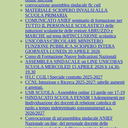
convocazione assemblea sindacale flc cgil
MATERIALE SCIOPERO INVALSI ALLA
SCUOLA PRIMARIA
COMUNICATO ANIEF seminario di formazione per
TUTTO IL PERSONALE SCOLASTICO delle
istituzioni scolastiche delle regioni ABRUZZO e
MARCHE sul tema dell'INCLUSIONE scolastica
UNICOBAS:CIRCOLARE MINISTERO
FUNZIONE PUBBLICA.SCIOPERO INTERA
GIORNATA LUNEDi 20 APRILE 2026
Corso di Formazione Nuove Indicazioni Nazionali
ASSEMBLEA SINDACALE on LINE UNICOBAS
SCUOLA MERCOLED 15 APRILE 2026 h 14.30-
19.30
[FLC CGIL] Speciale contratto 2025-2027
CCNL Istruzione e Ricerca 2025-2027: tabelle aumenti
e arretrati.
USB SCUOLA - Assemblea online 13 aprile ore 17-19
[SINDACATO SCUOLA FENSIR ] Adempimenti per
lindividuazione dei docenti di religione cattolica di
ruolo a tempo indeterminato soprannumerari a.s.
2026/2027
Convocazione di un'assemblea sindacale ANIEF
Nazionale on-line, del personale docente delle