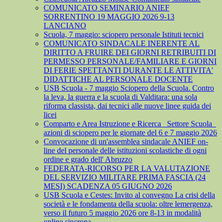
COMUNICATO SEMINARIO ANIEF
SORRENTINO 19 MAGGIO 2026 9-13
LANCIANO
Scuola, 7 maggio: sciopero personale Istituti tecnici
COMUNICATO SINDACALE INERENTE AL
DIRITTO A FRUIRE DEI GIORNI RETRIBUITI DI
PERMESSO PERSONALE/FAMILIARE E GIORNI
DI FERIE SPETTANTI DURANTE LE ATTIVITA'
DIDATTICHE AL PERSONALE DOCENTE
USB Scuola - 7 maggio Sciopero della Scuola. Contro
la leva, la guerra e la scuola di Valditara: una sola
riforma classista, dai tecnici alle nuove linee guida dei
licei
Comparto e Area Istruzione e Ricerca_ Settore Scuola_
azioni di sciopero per le giornate del 6 e 7 maggio 2026
Convocazione di un'assemblea sindacale ANIEF on-
line del personale delle istituzioni scolastiche di ogni
ordine e grado dell' Abruzzo
FEDERATA-RICORSO PER LA VALUTAZIONE
DEL SERVIZIO MILITARE PRIMA FASCIA (24
MESI) SCADENZA 05 GIUGNO 2026
USB Scuola e Cestes: Invito al convegno La crisi della
società e le fondamenta della scuola: oltre lemergenza,
verso il futuro 5 maggio 2026 ore 8-13 in modalità
online sincrona