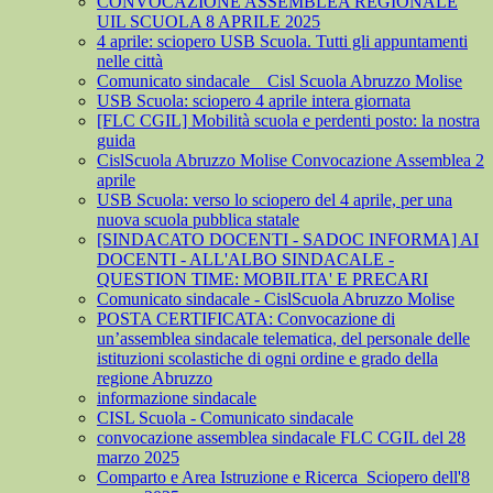
CONVOCAZIONE ASSEMBLEA REGIONALE
UIL SCUOLA 8 APRILE 2025
4 aprile: sciopero USB Scuola. Tutti gli appuntamenti
nelle città
Comunicato sindacale _ Cisl Scuola Abruzzo Molise
USB Scuola: sciopero 4 aprile intera giornata
[FLC CGIL] Mobilità scuola e perdenti posto: la nostra
guida
CislScuola Abruzzo Molise Convocazione Assemblea 2
aprile
USB Scuola: verso lo sciopero del 4 aprile, per una
nuova scuola pubblica statale
[SINDACATO DOCENTI - SADOC INFORMA] AI
DOCENTI - ALL'ALBO SINDACALE -
QUESTION TIME: MOBILITA' E PRECARI
Comunicato sindacale - CislScuola Abruzzo Molise
POSTA CERTIFICATA: Convocazione di
un’assemblea sindacale telematica, del personale delle
istituzioni scolastiche di ogni ordine e grado della
regione Abruzzo
informazione sindacale
CISL Scuola - Comunicato sindacale
convocazione assemblea sindacale FLC CGIL del 28
marzo 2025
Comparto e Area Istruzione e Ricerca_Sciopero dell'8