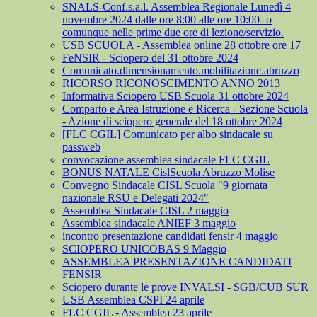
SNALS-Conf.s.a.l. Assemblea Regionale Lunedì 4
novembre 2024 dalle ore 8:00 alle ore 10:00- o
comunque nelle prime due ore di lezione/servizio.
USB SCUOLA - Assemblea online 28 ottobre ore 17
FeNSIR - Sciopero del 31 ottobre 2024
Comunicato.dimensionamento.mobilitazione.abruzzo
RICORSO RICONOSCIMENTO ANNO 2013
Informativa Sciopero USB Scuola 31 ottobre 2024
Comparto e Area Istruzione e Ricerca - Sezione Scuola
- Azione di sciopero generale del 18 ottobre 2024
[FLC CGIL] Comunicato per albo sindacale su
passweb
convocazione assemblea sindacale FLC CGIL
BONUS NATALE CislScuola Abruzzo Molise
Convegno Sindacale CISL Scuola "9 giornata
nazionale RSU e Delegati 2024"
Assemblea Sindacale CISL 2 maggio
Assemblea sindacale ANIEF 3 maggio
incontro presentazione candidati fensir 4 maggio
SCIOPERO UNICOBAS 9 Maggio
ASSEMBLEA PRESENTAZIONE CANDIDATI
FENSIR
Sciopero durante le prove INVALSI - SGB/CUB SUR
USB Assemblea CSPI 24 aprile
FLC CGIL - Assemblea 23 aprile