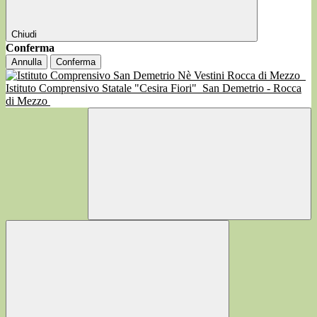
Chiudi
Conferma
Annulla
Conferma
Istituto Comprensivo Statale "Cesira Fiori"
San Demetrio - Rocca
di Mezzo