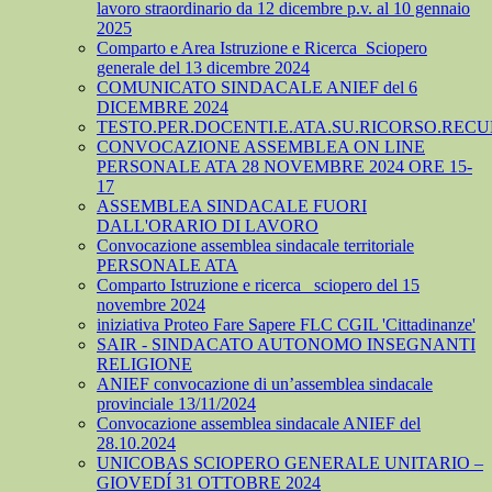
lavoro straordinario da 12 dicembre p.v. al 10 gennaio
2025
Comparto e Area Istruzione e Ricerca_Sciopero
generale del 13 dicembre 2024
COMUNICATO SINDACALE ANIEF del 6
DICEMBRE 2024
TESTO.PER.DOCENTI.E.ATA.SU.RICORSO.RECU
CONVOCAZIONE ASSEMBLEA ON LINE
PERSONALE ATA 28 NOVEMBRE 2024 ORE 15-
17
ASSEMBLEA SINDACALE FUORI
DALL'ORARIO DI LAVORO
Convocazione assemblea sindacale territoriale
PERSONALE ATA
Comparto Istruzione e ricerca_ sciopero del 15
novembre 2024
iniziativa Proteo Fare Sapere FLC CGIL 'Cittadinanze'
SAIR - SINDACATO AUTONOMO INSEGNANTI
RELIGIONE
ANIEF convocazione di un’assemblea sindacale
provinciale 13/11/2024
Convocazione assemblea sindacale ANIEF del
28.10.2024
UNICOBAS SCIOPERO GENERALE UNITARIO –
GIOVEDÍ 31 OTTOBRE 2024