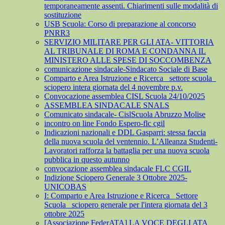
temporaneamente assenti. Chiarimenti sulle modalità di
sostituzione
USB Scuola: Corso di preparazione al concorso
PNRR3
SERVIZIO MILITARE PER GLI ATA- VITTORIA
AL TRIBUNALE DI ROMA E CONDANNA IL
MINISTERO ALLE SPESE DI SOCCOMBENZA
comunicazione sindacale-Sindacato Sociale di Base
Comparto e Area Istruzione e Ricerca_ settore scuola_
sciopero intera giornata del 4 novembre p.v.
Convocazione assemblea CISL Scuola 24/10/2025
ASSEMBLEA SINDACALE SNALS
Comunicato sindacale- CislScuola Abruzzo Molise
incontro on line Fondo Espero-flc cgil
Indicazioni nazionali e DDL Gasparri: stessa faccia
della nuova scuola del ventennio. L’Alleanza Studenti-
Lavoratori rafforza la battaglia per una nuova scuola
pubblica in questo autunno
convocazione assemblea sindacale FLC CGIL
Indizione Sciopero Generale 3 Ottobre 2025-
UNICOBAS
I: Comparto e Area Istruzione e Ricerca_ Settore
Scuola_ sciopero generale per l'intera giornata del 3
ottobre 2025
[Associazione FederATA] LA VOCE DEGLI ATA