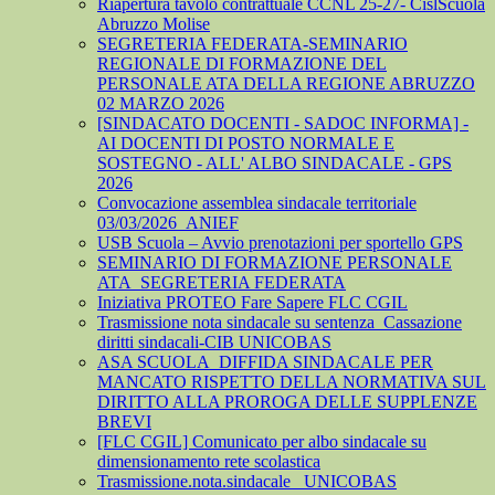
Riapertura tavolo contrattuale CCNL 25-27- CislScuola
Abruzzo Molise
SEGRETERIA FEDERATA-SEMINARIO
REGIONALE DI FORMAZIONE DEL
PERSONALE ATA DELLA REGIONE ABRUZZO
02 MARZO 2026
[SINDACATO DOCENTI - SADOC INFORMA] -
AI DOCENTI DI POSTO NORMALE E
SOSTEGNO - ALL' ALBO SINDACALE - GPS
2026
Convocazione assemblea sindacale territoriale
03/03/2026_ANIEF
USB Scuola – Avvio prenotazioni per sportello GPS
SEMINARIO DI FORMAZIONE PERSONALE
ATA_SEGRETERIA FEDERATA
Iniziativa PROTEO Fare Sapere FLC CGIL
Trasmissione nota sindacale su sentenza_Cassazione
diritti sindacali-CIB UNICOBAS
ASA SCUOLA_DIFFIDA SINDACALE PER
MANCATO RISPETTO DELLA NORMATIVA SUL
DIRITTO ALLA PROROGA DELLE SUPPLENZE
BREVI
[FLC CGIL] Comunicato per albo sindacale su
dimensionamento rete scolastica
Trasmissione.nota.sindacale _UNICOBAS