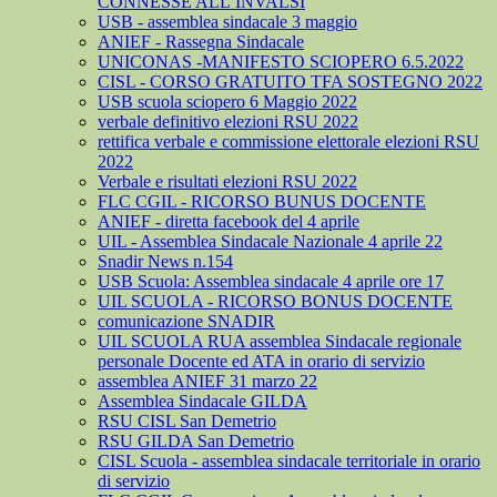
CONNESSE ALL’INVALSI
USB - assemblea sindacale 3 maggio
ANIEF - Rassegna Sindacale
UNICONAS -MANIFESTO SCIOPERO 6.5.2022
CISL - CORSO GRATUITO TFA SOSTEGNO 2022
USB scuola sciopero 6 Maggio 2022
verbale definitivo elezioni RSU 2022
rettifica verbale e commissione elettorale elezioni RSU
2022
Verbale e risultati elezioni RSU 2022
FLC CGIL - RICORSO BUNUS DOCENTE
ANIEF - diretta facebook del 4 aprile
UIL - Assemblea Sindacale Nazionale 4 aprile 22
Snadir News n.154
USB Scuola: Assemblea sindacale 4 aprile ore 17
UIL SCUOLA - RICORSO BONUS DOCENTE
comunicazione SNADIR
UIL SCUOLA RUA assemblea Sindacale regionale
personale Docente ed ATA in orario di servizio
assemblea ANIEF 31 marzo 22
Assemblea Sindacale GILDA
RSU CISL San Demetrio
RSU GILDA San Demetrio
CISL Scuola - assemblea sindacale territoriale in orario
di servizio