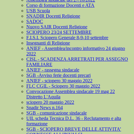
Corso di formazione Docenti e ATA
USB Scuola
SNADIR Docenti Religione
SADOC
Nuovo SAIR Docenti Religione
SCIOPERO 23/24 SETTEMBRE
F.I.S.I. Sciopero Generale 8-9-10 settembre
Insegnanti di Religione
ANIEF - Assemblea/incontro informativo 24 giugno
2022
CISL - SCADENZA ARRETRATI PER ASSEGNO
FAMILIARE
ANIEF - rassegna sindacale
SGB -Avviso ferie docenti precari
ANIEF - sciopero 30 maggio 2022
FLC CGIL - Sciopero 30 maggio 2022
Convocazione Assemblea sindacale 19 mag 22
Distretto L'Aquila
sciopero 20 maggio 2022
Snadir News n.164
SGB - comunicazione sindacale
UIL scheda Tecnica D.L. 36 - Reclutamento e alta
formazione
SGB - SCIOPERO BREVE DELLE ATTIVITA’