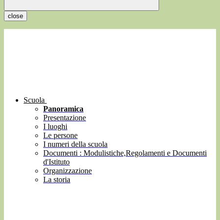
close
Scuola
Panoramica
Presentazione
I luoghi
Le persone
I numeri della scuola
Documenti : Modulistiche,Regolamenti e Documenti
d'Istituto
Organizzazione
La storia