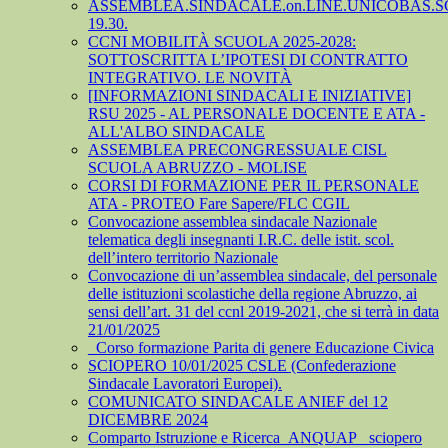
ASSEMBLEA.SINDACALE.on.LINE.UNICOBAS.SCU
19.30.
CCNI MOBILITÀ SCUOLA 2025-2028:
SOTTOSCRITTA L’IPOTESI DI CONTRATTO
INTEGRATIVO. LE NOVITÀ
[INFORMAZIONI SINDACALI E INIZIATIVE]
RSU 2025 - AL PERSONALE DOCENTE E ATA -
ALL'ALBO SINDACALE
ASSEMBLEA PRECONGRESSUALE CISL
SCUOLA ABRUZZO - MOLISE
CORSI DI FORMAZIONE PER IL PERSONALE
ATA - PROTEO Fare Sapere/FLC CGIL
Convocazione assemblea sindacale Nazionale
telematica degli insegnanti I.R.C. delle istit. scol.
dell’intero territorio Nazionale
Convocazione di un’assemblea sindacale, del personale
delle istituzioni scolastiche della regione Abruzzo, ai
sensi dell’art. 31 del ccnl 2019-2021, che si terrà in data
21/01/2025
_Corso formazione Parita di genere Educazione Civica
SCIOPERO 10/01/2025 CSLE (Confederazione
Sindacale Lavoratori Europei).
COMUNICATO SINDACALE ANIEF del 12
DICEMBRE 2024
Comparto Istruzione e Ricerca_ANQUAP_ sciopero