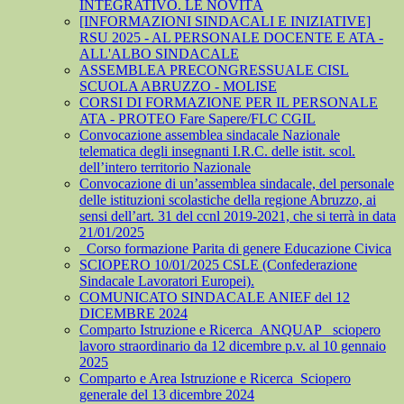
INTEGRATIVO. LE NOVITÀ
[INFORMAZIONI SINDACALI E INIZIATIVE]
RSU 2025 - AL PERSONALE DOCENTE E ATA -
ALL'ALBO SINDACALE
ASSEMBLEA PRECONGRESSUALE CISL
SCUOLA ABRUZZO - MOLISE
CORSI DI FORMAZIONE PER IL PERSONALE
ATA - PROTEO Fare Sapere/FLC CGIL
Convocazione assemblea sindacale Nazionale
telematica degli insegnanti I.R.C. delle istit. scol.
dell’intero territorio Nazionale
Convocazione di un’assemblea sindacale, del personale
delle istituzioni scolastiche della regione Abruzzo, ai
sensi dell’art. 31 del ccnl 2019-2021, che si terrà in data
21/01/2025
_Corso formazione Parita di genere Educazione Civica
SCIOPERO 10/01/2025 CSLE (Confederazione
Sindacale Lavoratori Europei).
COMUNICATO SINDACALE ANIEF del 12
DICEMBRE 2024
Comparto Istruzione e Ricerca_ANQUAP_ sciopero
lavoro straordinario da 12 dicembre p.v. al 10 gennaio
2025
Comparto e Area Istruzione e Ricerca_Sciopero
generale del 13 dicembre 2024