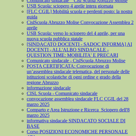
Comunicato sindacale _ Cisl Scuola Abruzzo Molise
USB Scuola: sciopero 4 aprile intera giornata
[FLC CGIL] Mobilità scuola e perdenti posto: la nostra
guida
CislScuola Abruzzo Molise Convocazione Assemblea 2
aprile
USB Scuola: verso lo sciopero del 4 aprile, per una
nuova scuola pubblica statale
[SINDACATO DOCENTI - SADOC INFORMA] AI
DOCENTI - ALL'ALBO SINDACALE -
QUESTION TIME: MOBILITA' E PRECARI
Comunicato sindacale - CislScuola Abruzzo Molise
POSTA CERTIFICATA: Convocazione di
un’assemblea sindacale telematica, del personale delle
istituzioni scolastiche di ogni ordine e grado della
regione Abruzzo
informazione sindacale
CISL Scuola - Comunicato sindacale
convocazione assemblea sindacale FLC CGIL del 28
marzo 2025
Comparto e Area Istruzione e Ricerca_Sciopero dell'8
marzo 2025
informativa sindacale SINDACATO SOCIALE DI
BASE
Corso POSIZIONI ECONOMICHE PERSONALE