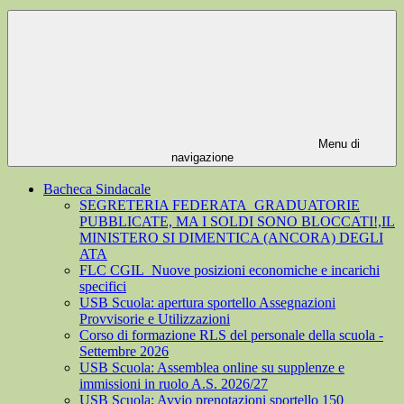
Menu di
navigazione
Bacheca Sindacale
SEGRETERIA FEDERATA_GRADUATORIE
PUBBLICATE, MA I SOLDI SONO BLOCCATI!,IL
MINISTERO SI DIMENTICA (ANCORA) DEGLI
ATA
FLC CGIL_Nuove posizioni economiche e incarichi
specifici
USB Scuola: apertura sportello Assegnazioni
Provvisorie e Utilizzazioni
Corso di formazione RLS del personale della scuola -
Settembre 2026
USB Scuola: Assemblea online su supplenze e
immissioni in ruolo A.S. 2026/27
USB Scuola: Avvio prenotazioni sportello 150