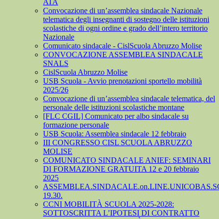
ATA
Convocazione di un’assemblea sindacale Nazionale
telematica degli insegnanti di sostegno delle istituzioni
scolastiche di ogni ordine e grado dell’intero territorio
Nazionale
Comunicato sindacale - CislScuola Abruzzo Molise
CONVOCAZIONE ASSEMBLEA SINDACALE
SNALS
CislScuola Abruzzo Molise
USB Scuola - Avvio prenotazioni sportello mobilità
2025/26
Convocazione di un’assemblea sindacale telematica, del
personale delle istituzioni scolastiche montane
[FLC CGIL] Comunicato per albo sindacale su
formazione personale
USB Scuola: Assemblea sindacale 12 febbraio
III CONGRESSO CISL SCUOLA ABRUZZO
MOLISE
COMUNICATO SINDACALE ANIEF: SEMINARI
DI FORMAZIONE GRATUITA 12 e 20 febbraio
2025
ASSEMBLEA.SINDACALE.on.LINE.UNICOBAS.SCU
19.30.
CCNI MOBILITÀ SCUOLA 2025-2028:
SOTTOSCRITTA L’IPOTESI DI CONTRATTO