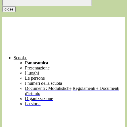
close
Scuola
Panoramica
Presentazione
I luoghi
Le persone
I numeri della scuola
Documenti : Modulistiche,Regolamenti e Documenti
d'Istituto
Organizzazione
La storia