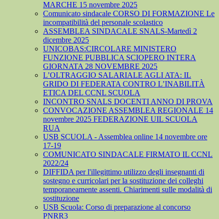
MARCHE 15 novembre 2025
Comunicato sindacale CORSO DI FORMAZIONE Le
incompatibilità del personale scolastico
ASSEMBLEA SINDACALE SNALS-Martedì 2
dicembre 2025
UNICOBAS:CIRCOLARE MINISTERO
FUNZIONE PUBBLICA SCIOPERO INTERA
GIORNATA 28 NOVEMBRE 2025
L’OLTRAGGIO SALARIALE AGLI ATA: IL
GRIDO DI FEDERATA CONTRO L’INABILITÀ
ETICA DEL CCNL SCUOLA
INCONTRO SNALS DOCENTI ANNO DI PROVA
CONVOCAZIONE ASSEMBLEA REGIONALE 14
novembre 2025 FEDERAZIONE UIL SCUOLA
RUA
USB SCUOLA - Assemblea online 14 novembre ore
17-19
COMUNICATO SINDACALE FIRMATO IL CCNL
2022/24
DIFFIDA per l'illegittimo utilizzo degli insegnanti di
sostegno e curricolari per la sostituzione dei colleghi
temporaneamente assenti. Chiarimenti sulle modalità di
sostituzione
USB Scuola: Corso di preparazione al concorso
PNRR3