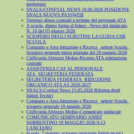
preferenze
SNALS-CONFSAL NEWS 18.06.2026 POSIZIONE
SNALS NUOVA PASSWEB
Vertenze abuso contratti a termine del personale ATA
A scuola, diamo forma al futuro - News dal sindacato,
N. 10 del 05 giugno 2026
SCIOPERO DEGLI SCRUTINI: LA GUIDA USB
SCUOLA
Comparto e Area Istruzione e Ricerca_ settore Scuola_
Sciopero generale intera giornata del 29 maggio 2026
CislScuola Abruzzo Molise-Ricorso ATA reiterazione
contratti
ASSISTENZA CAF AL PERSONALE
ATA_SEGRETERIA FEDERATA
SEGRETERIA FEDERATA_RIDUZIONE
ORGANICO ATA AS 2026-2027
SNALS-Confsal News 15.05.2026 Riforma degli
Istituti Tecnici
Comparto e Area Istruzione e Ricerca_ settore Scuola_
sciopero generale 18 maggio 2026
CislScuola Abruzzo Molise-Comunicato sindacale
COMUNICATO SEMINARIO ANIEF
SORRENTINO 19 MAGGIO 2026 9-13
LANCIANO
Scuola, 7 maggio: sciopero personale Istituti tecnici