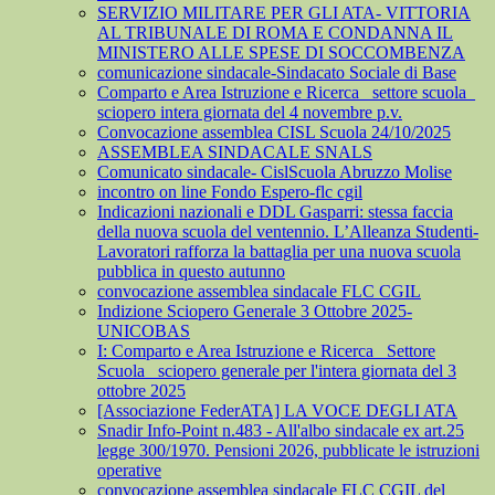
SERVIZIO MILITARE PER GLI ATA- VITTORIA
AL TRIBUNALE DI ROMA E CONDANNA IL
MINISTERO ALLE SPESE DI SOCCOMBENZA
comunicazione sindacale-Sindacato Sociale di Base
Comparto e Area Istruzione e Ricerca_ settore scuola_
sciopero intera giornata del 4 novembre p.v.
Convocazione assemblea CISL Scuola 24/10/2025
ASSEMBLEA SINDACALE SNALS
Comunicato sindacale- CislScuola Abruzzo Molise
incontro on line Fondo Espero-flc cgil
Indicazioni nazionali e DDL Gasparri: stessa faccia
della nuova scuola del ventennio. L’Alleanza Studenti-
Lavoratori rafforza la battaglia per una nuova scuola
pubblica in questo autunno
convocazione assemblea sindacale FLC CGIL
Indizione Sciopero Generale 3 Ottobre 2025-
UNICOBAS
I: Comparto e Area Istruzione e Ricerca_ Settore
Scuola_ sciopero generale per l'intera giornata del 3
ottobre 2025
[Associazione FederATA] LA VOCE DEGLI ATA
Snadir Info-Point n.483 - All'albo sindacale ex art.25
legge 300/1970. Pensioni 2026, pubblicate le istruzioni
operative
convocazione assemblea sindacale FLC CGIL del