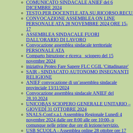
COMUNICATO SINDACALE ANIEF del 6
DICEMBRE 2024
TESTO.PER.DOCENTI.E.ATA.SU.RICORSO.RECU
CONVOCAZIONE ASSEMBLEA ON LINE
PERSONALE ATA 28 NOVEMBRE 2024 ORE 15-
17
ASSEMBLEA SINDACALE FUORI
DALL'ORARIO DI LAVORO
Convocazione assemblea sindacale territoriale
PERSONALE ATA
Comparto Istruzione e ricerca_ sciopero del 15
novembre 2024
iniziativa Proteo Fare Sapere FLC CGIL 'Cittadinanze'
SAIR - SINDACATO AUTONOMO INSEGNANTI
RELIGIONE
ANIEF convocazione di un’assemblea sindacale
provinciale 13/11/2024
Convocazione assemblea sindacale ANIEF del
28.10.2024
UNICOBAS SCIOPERO GENERALE UNITARIO –
GIOVEDÍ 31 OTTOBRE 2024
SNALS-Conf.s.a.l. Assemblea Regionale Lunedì 4
novembre 2024 dalle ore 8:00 alle ore 10:00- o
comunque nelle prime due ore di lezione/servizio.
USB SCUOLA - Assemblea online 28 ottobre ore 17