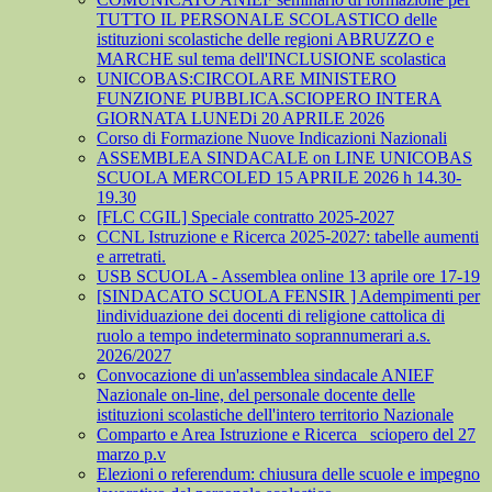
TUTTO IL PERSONALE SCOLASTICO delle
istituzioni scolastiche delle regioni ABRUZZO e
MARCHE sul tema dell'INCLUSIONE scolastica
UNICOBAS:CIRCOLARE MINISTERO
FUNZIONE PUBBLICA.SCIOPERO INTERA
GIORNATA LUNEDi 20 APRILE 2026
Corso di Formazione Nuove Indicazioni Nazionali
ASSEMBLEA SINDACALE on LINE UNICOBAS
SCUOLA MERCOLED 15 APRILE 2026 h 14.30-
19.30
[FLC CGIL] Speciale contratto 2025-2027
CCNL Istruzione e Ricerca 2025-2027: tabelle aumenti
e arretrati.
USB SCUOLA - Assemblea online 13 aprile ore 17-19
[SINDACATO SCUOLA FENSIR ] Adempimenti per
lindividuazione dei docenti di religione cattolica di
ruolo a tempo indeterminato soprannumerari a.s.
2026/2027
Convocazione di un'assemblea sindacale ANIEF
Nazionale on-line, del personale docente delle
istituzioni scolastiche dell'intero territorio Nazionale
Comparto e Area Istruzione e Ricerca_ sciopero del 27
marzo p.v
Elezioni o referendum: chiusura delle scuole e impegno