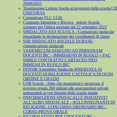
29/09/2025
Trasmissione.Lettera.Aperta.ai.lavoratori.della.scuola.CI
UNICOBAS
Comunicato FLC CGIL
Comparto Istruzione e Ricerca_ settore Scuola_
sciopero per l'intera giornata del 22 settembre 2025
SINDACATO ASA SCUOLA - Comunicato sindacale
riguardante la designazione dei coordinatori di classe
SSB SINDACATO SOCIALE DI BASE-
comunicazione sindacale
VADEMECUM ASSEGNO AD PERSONAM
DOCENTI IRC - IMMISSIONI IN RUOLO + FAC
SIMILE CONTRATTO CARTACEO NEO
IMMESSI IN RUOLO IRC
FENSIR Assemblea Sindacale RISERVATA AI
DOCENTI DI RELIGIONE CATTOLICA DI OGNI
ORDINE E GRADO
USB Scuola - Altro che assunzioni e sicurezza: il
governo regala 260 milioni alle assicurazioni private
sottraendoli ai veri bisogni della scuola statale
[INFORMAZIONI SINDACALI E INIZIATIVE]
ALL'ALBO SINDACALE - AGLI INSEGNANTI DI
RELIGIONE- CONCORSO ORDINARIO IRC -
CORSO PROVA ORALE
RICORSI ATTIVI PER I DOCENTI IRC -