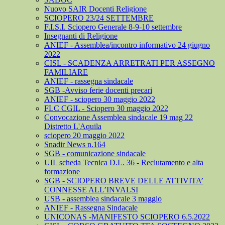
Nuovo SAIR Docenti Religione
SCIOPERO 23/24 SETTEMBRE
F.I.S.I. Sciopero Generale 8-9-10 settembre
Insegnanti di Religione
ANIEF - Assemblea/incontro informativo 24 giugno
2022
CISL - SCADENZA ARRETRATI PER ASSEGNO
FAMILIARE
ANIEF - rassegna sindacale
SGB -Avviso ferie docenti precari
ANIEF - sciopero 30 maggio 2022
FLC CGIL - Sciopero 30 maggio 2022
Convocazione Assemblea sindacale 19 mag 22
Distretto L'Aquila
sciopero 20 maggio 2022
Snadir News n.164
SGB - comunicazione sindacale
UIL scheda Tecnica D.L. 36 - Reclutamento e alta
formazione
SGB - SCIOPERO BREVE DELLE ATTIVITA’
CONNESSE ALL’INVALSI
USB - assemblea sindacale 3 maggio
ANIEF - Rassegna Sindacale
UNICONAS -MANIFESTO SCIOPERO 6.5.2022