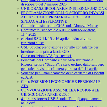
di sciopero del 7 maggio 2025
UNICOBAS:CIRCOLARE.MINISTERO.FUNZIONE.
PROCLAMAZIONE DELLO SCIOPERO INVALSI
ALLA SCUOLA PRIMARIA - CIRCOLARI
SINDACALI ESPLICATIVE
Comunicato sindacale- CislScuola Abruzzo Molise
Comunicato_sindacale ANIEF Abruzzo&Marche
11.4.2025
elezioni RSU 14, 15 e 16 aprile: invito al voto,
istruzioni e lista
USB Scuola: prenotazione sportello consulenze per
inserimento in prima fascia GPS
Corso posizioni ATA (ass. tecnici)
Personale del Comparto e dell’Area Istruzione e
Ricerca, settore “Scuola”, è stato escluso dallo sciopero
generale previsto per l’intera giornata dell’11 aprile
Sollecito per "Riallineamento della carriera" di Docenti
ed ATA
Corso POSIZIONI ECONOMICHE PERSONALE
ATA
CONVOCAZIONE ASSEMBLEA REGIONALE
UIL SCUOLA 8 APRILE 2025
4 aprile: sciopero USB Scuola. Tutti gli appuntamenti
nelle città