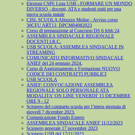
Elezioni CSPI: Lista USB - FORMARE UN MONDO
DIVERSO - docenti, ATA e studenti uniti per una
nuova scuola statale
CISL SCUOLA Abruzzo Molise - Avviso corso
30CFU ART13_DPCM04082023
Corso di preparazione al Concorso DS 6 febb 24
ASSEMBLEA SINDACALE REGIONALE
DOCENTI I.R.C.
USB SCUOLA: ASSEMBLEA SINDACALE IN
STREAMING
COMUNICATO INFORMATIVO SINDACALE
ANIEF del 24 gennaio 2024.
Corso di Aggiornamento e Formazione NUOVO
CODICE DEI CONTRATTI PUBBLICI
USB SCUOLA
ANIEF: CONVOCAZIONE ASSEMBLEA
REGIONALE SOLO PERSONALE ATA
MODALITA' ON LINE VENERDI' 15 DICEMBRE
ORE 9 - 12
Sciopero del comparto scuola per l’intera giornata di
giovedì 7 dicembre 2023.
Comunicazione Fondo Espero
ASSEMBLEA SINDACALE ANIEF 11/12/2023
Sciopero generale 17 novembre 2023
Sciopero USB del 17/11/2023