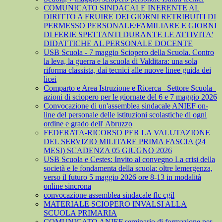
COMUNICATO SINDACALE INERENTE AL
DIRITTO A FRUIRE DEI GIORNI RETRIBUITI DI
PERMESSO PERSONALE/FAMILIARE E GIORNI
DI FERIE SPETTANTI DURANTE LE ATTIVITA'
DIDATTICHE AL PERSONALE DOCENTE
USB Scuola - 7 maggio Sciopero della Scuola. Contro
la leva, la guerra e la scuola di Valditara: una sola
riforma classista, dai tecnici alle nuove linee guida dei
licei
Comparto e Area Istruzione e Ricerca_ Settore Scuola_
azioni di sciopero per le giornate del 6 e 7 maggio 2026
Convocazione di un'assemblea sindacale ANIEF on-
line del personale delle istituzioni scolastiche di ogni
ordine e grado dell' Abruzzo
FEDERATA-RICORSO PER LA VALUTAZIONE
DEL SERVIZIO MILITARE PRIMA FASCIA (24
MESI) SCADENZA 05 GIUGNO 2026
USB Scuola e Cestes: Invito al convegno La crisi della
società e le fondamenta della scuola: oltre lemergenza,
verso il futuro 5 maggio 2026 ore 8-13 in modalità
online sincrona
convocazione assemblea sindacale flc cgil
MATERIALE SCIOPERO INVALSI ALLA
SCUOLA PRIMARIA
COMUNICATO ANIEF seminario di formazione per