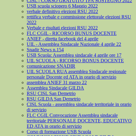
CISL - CORSO GRATUITO TFA SOSTEGNO 2022
USB scuola sciopero 6 Maggio 2022
verbale definitivo elezioni RSU 2022
rettifica verbale e commissione elettorale elezioni RSU
2022
Verbale e risultati elezioni RSU 2022
FLC CGIL - RICORSO BUNUS DOCENTE
ANIEF - diretta facebook del 4 aprile
UIL - Assemblea Sindacale Nazionale 4 aprile 22
Snadir News n.154
USB Scuola: Assemblea sindacale 4 aprile ore 17
UIL SCUOLA - RICORSO BONUS DOCENTE
comunicazione SNADIR
UIL SCUOLA RUA assemblea Sindacale regionale
personale Docente ed ATA in orario di servizio
assemblea ANIEF 31 marzo 22
Assemblea Sindacale GILDA
RSU CISL San Demetrio
RSU GILDA San Demetrio
CISL Scuola - assemblea sindacale territoriale in orario
di servizio
FLC CGIL Convocazione Assemblea sindacale
territoriale PERSONALE DOCENTE, EDUCATIVO
ED ATA in orario di servizio
Corso di formazione USB Scuola