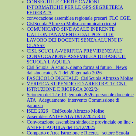
CONSEGUI LE CERTIFICAZIONI
INFORMATICHE PER LE GPS-SEGRETERIA
FEDERATA
convocazione assemblea regionale precari_FLC CGIL
CislScuola Abruzzo Molise-comunicato ricorsi
COMUNICATO SINDACALE INERENTE
L'ALLONTANAMENTO DAL POSTO DI
LAVORO DEI DOCENTI SENZA ALUNNI IN
CLASSE
CISL SCUOLA-VERIFICA PREVIDENZIALE
CONVOCAZIONE ASSEMBLEA DI BASE UIL
SCUOLA L'AQUILA
Cisl Scuola_A scuola, diamo forma al futuro - News
dal sindacato, N.1 del 20 gennaio 2026
FASCICOLO DIGITALE- CislScuola Abruzzo Molise
VERIFICA STIPENDIO ED ARRETRATI CCNL
ISTRUZIONE E RICERCA 2022/24
Sciopero del 12 e 13 gennaio 2026_personale docente e
ATA_Adeguamento_intervento Commissione di
garanzia
ISEE 2026_ CislScuola Abruzzo Molise
Assemblea ANIEF ATA 18/12/2025 8-11
Convocazione assemblea sindacale provinciale on line -
ANIEF L'AQUILA del 15/12/2025
Comparto e Area Istruzione e Ricerca_ settore Scuola_