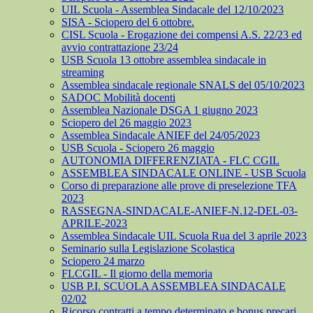
UIL Scuola - Assemblea Sindacale del 12/10/2023
SISA - Sciopero del 6 ottobre.
CISL Scuola - Erogazione dei compensi A.S. 22/23 ed
avvio contrattazione 23/24
USB Scuola 13 ottobre assemblea sindacale in
streaming
Assemblea sindacale regionale SNALS del 05/10/2023
SADOC Mobilità docenti
Assemblea Nazionale DSGA 1 giugno 2023
Sciopero del 26 maggio 2023
Assemblea Sindacale ANIEF del 24/05/2023
USB Scuola - Sciopero 26 maggio
AUTONOMIA DIFFERENZIATA - FLC CGIL
ASSEMBLEA SINDACALE ONLINE - USB Scuola
Corso di preparazione alle prove di preselezione TFA
2023
RASSEGNA-SINDACALE-ANIEF-N.12-DEL-03-
APRILE-2023
Assemblea Sindacale UIL Scuola Rua del 3 aprile 2023
Seminario sulla Legislazione Scolastica
Sciopero 24 marzo
FLCGIL - Il giorno della memoria
USB P.I. SCUOLA ASSEMBLEA SINDACALE
02/02
Ricorso contratti a tempo determinato e bonus precari