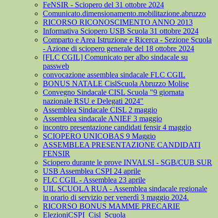
FeNSIR - Sciopero del 31 ottobre 2024
Comunicato.dimensionamento.mobilitazione.abruzzo
RICORSO RICONOSCIMENTO ANNO 2013
Informativa Sciopero USB Scuola 31 ottobre 2024
Comparto e Area Istruzione e Ricerca - Sezione Scuola
- Azione di sciopero generale del 18 ottobre 2024
[FLC CGIL] Comunicato per albo sindacale su
passweb
convocazione assemblea sindacale FLC CGIL
BONUS NATALE CislScuola Abruzzo Molise
Convegno Sindacale CISL Scuola "9 giornata
nazionale RSU e Delegati 2024"
Assemblea Sindacale CISL 2 maggio
Assemblea sindacale ANIEF 3 maggio
incontro presentazione candidati fensir 4 maggio
SCIOPERO UNICOBAS 9 Maggio
ASSEMBLEA PRESENTAZIONE CANDIDATI
FENSIR
Sciopero durante le prove INVALSI - SGB/CUB SUR
USB Assemblea CSPI 24 aprile
FLC CGIL - Assemblea 23 aprile
UIL SCUOLA RUA - Assemblea sindacale regionale
in orario di servizio per venerdì 3 maggio 2024.
RICORSO BONUS MAMME PRECARIE
ElezioniCSPI_Cisl_Scuola