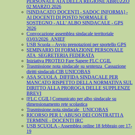
PERSONALE ATA DELLA REGIONE ABRUZZO
02 MARZO 2026
[SINDACATO DOCENTI - SADOC INFORMA] -
AI DOCENTI DI POSTO NORMALE E
SOSTEGNO - ALL' ALBO SINDACALE - GPS
2026
Convocazione assemblea sindacale territoriale
03/03/2026_ANIEF
USB Scuola – Avvio prenotazioni per sportello GPS
SEMINARIO DI FORMAZIONE PERSONALE
ATA_SEGRETERIA FEDERATA
Iniziativa PROTEO Fare Sapere FLC CGIL
Trasmissione nota sindacale su sentenza_Cassazione
diritti sindacali-CIB UNICOBAS
ASA SCUOLA_DIFFIDA SINDACALE PER
MANCATO RISPETTO DELLA NORMATIVA SUL
DIRITTO ALLA PROROGA DELLE SUPPLENZE
BREVI
[FLC CGIL] Comunicato per albo sindacale su
dimensionamento rete scolastica
Trasmissione.nota.sindacale _UNICOBAS
RICORSO PER L' ABUSO DEI CONTRATTI A
TERMINE - DOCENTI IRC
USB SCUOLA - Assemblea online 18 febbraio ore 17-
19