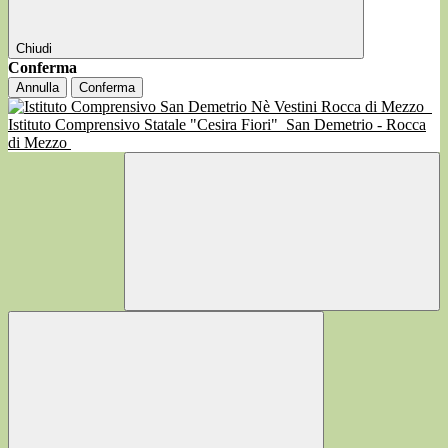
Chiudi
Conferma
Annulla
Conferma
Istituto Comprensivo Statale "Cesira Fiori"
San Demetrio - Rocca
di Mezzo