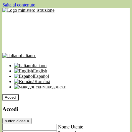
Salta al contenuto
Italiano
Italiano
English
Español
Română
македонски
Accedi
Accedi
button close
×
Nome Utente