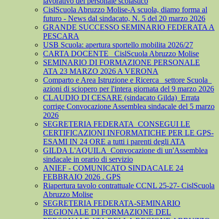
lavorativo del personale scolastico
CislScuola Abruzzo Molise-A scuola, diamo forma al
futuro - News dal sindacato, N. 5 del 20 marzo 2026
GRANDE SUCCESSO SEMINARIO FEDERATA A
PESCARA
USB Scuola: apertura sportello mobilita 2026/27
CARTA DOCENTE_ CislScuola Abruzzo Molise
SEMINARIO DI FORMAZIONE PERSONALE
ATA 23 MARZO 2026 A VERONA
Comparto e Area Istruzione e Ricerca_ settore Scuola_
azioni di sciopero per l'intera giornata del 9 marzo 2026
CLAUDIO DI CESARE (sindacato Gilda)_Errata
corrige Convocazione Assemblea sindacale del 5 marzo
2026
SEGRETERIA FEDERATA_CONSEGUI LE
CERTIFICAZIONI INFORMATICHE PER LE GPS-
ESAMI IN 24 ORE a tutti i parenti degli ATA
GILDA L'AQUILA_Convocazione di un'Assemblea
sindacale in orario di servizio
ANIEF - COMUNICATO SINDACALE 24
FEBBRAIO 2026 . GPS
Riapertura tavolo contrattuale CCNL 25-27- CislScuola
Abruzzo Molise
SEGRETERIA FEDERATA-SEMINARIO
REGIONALE DI FORMAZIONE DEL