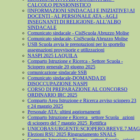
CALCOLO PENSIONISTICO
[INFORMAZIONI SINDACALI E INIZIATIVE] AI
DOCENTI - AL PERSONALE ATA - AGLI
INSEGNANTI DI RELIGIONE- ALL'ALBO
SINDACALE
Comunicato sindacale - CislScuola Abruzzo Molise
Comunicato sindacale- CislScuola Abruzzo Molise
USB Scuola avvia le prenotazioni per lo sportello
assegnazioni provvisorie e utilizzazioni
NASPI 2025 LAQUILA
Comparto Istruzione e Ricerca - Settore Scuola -
Sciopero generale 20 giugno 2025
comunicazione sindacale SSB
Comunicato sindacale-DOMANDA DI
DISOCCUPAZIONE NASPI
CORSO DI PREPARAZIONE AL CONCORSO
ORDINARIO IRC 2025
Comparto Area Istruzione e Ricerca avviso sciopero 23
e 24 maggio 2025
Personale ATA: ultimi aggiornamenti
Comparto Istruzione e Ricerca_ settore Scuola_ azioni
di sciopero del 7 maggio 2025_Rettifica
UNICOBAS:URGENTE:SCIOPERO.BREVE.7.MAGG
Elezioni RSU 2025 Ringraziamento SNALS
Comparto Istruzione e Ricerca_ settore Scuola_ azioni