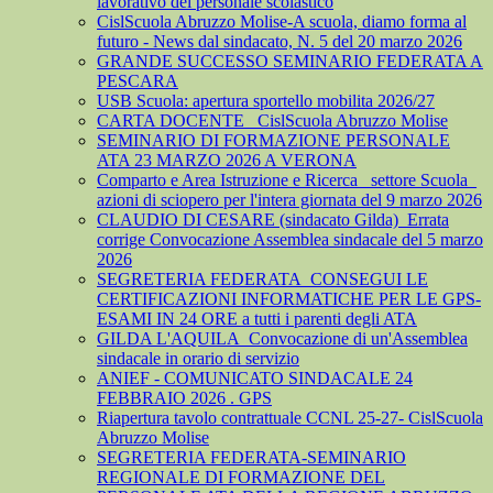
lavorativo del personale scolastico
CislScuola Abruzzo Molise-A scuola, diamo forma al
futuro - News dal sindacato, N. 5 del 20 marzo 2026
GRANDE SUCCESSO SEMINARIO FEDERATA A
PESCARA
USB Scuola: apertura sportello mobilita 2026/27
CARTA DOCENTE_ CislScuola Abruzzo Molise
SEMINARIO DI FORMAZIONE PERSONALE
ATA 23 MARZO 2026 A VERONA
Comparto e Area Istruzione e Ricerca_ settore Scuola_
azioni di sciopero per l'intera giornata del 9 marzo 2026
CLAUDIO DI CESARE (sindacato Gilda)_Errata
corrige Convocazione Assemblea sindacale del 5 marzo
2026
SEGRETERIA FEDERATA_CONSEGUI LE
CERTIFICAZIONI INFORMATICHE PER LE GPS-
ESAMI IN 24 ORE a tutti i parenti degli ATA
GILDA L'AQUILA_Convocazione di un'Assemblea
sindacale in orario di servizio
ANIEF - COMUNICATO SINDACALE 24
FEBBRAIO 2026 . GPS
Riapertura tavolo contrattuale CCNL 25-27- CislScuola
Abruzzo Molise
SEGRETERIA FEDERATA-SEMINARIO
REGIONALE DI FORMAZIONE DEL