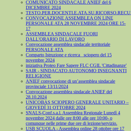
COMUNICATO SINDACALE ANIEF del 6
DICEMBRE 2024
TESTO.PER.DOCENTI.E.ATA.SU.RICORSO.RECU
CONVOCAZIONE ASSEMBLEA ON LINE
PERSONALE ATA 28 NOVEMBRE 2024 ORE 15-
17
ASSEMBLEA SINDACALE FUORI
DALL'ORARIO DI LAVORO
Convocazione assemblea sindacale territoriale
PERSONALE ATA
Comparto Istruzione e ricerca_ sciopero del 15
novembre 2024
iniziativa Proteo Fare Sapere FLC CGIL 'Cittadinanze'
SAIR - SINDACATO AUTONOMO INSEGNANTI
RELIGIONE
ANIEF convocazione di un’assemblea sindacale
provinciale 13/11/2024
Convocazione assemblea sindacale ANIEF del
28.10.2024
UNICOBAS SCIOPERO GENERALE UNITARIO –
GIOVEDÍ 31 OTTOBRE 2024
SNALS-Conf.s.a.l. Assemblea Regionale Lunedì 4
novembre 2024 dalle ore 8:00 alle ore 10:00- o
comunque nelle prime due ore di lezione/servizio.
USB SCUOLA - Assemblea online 28 ottobre ore 17