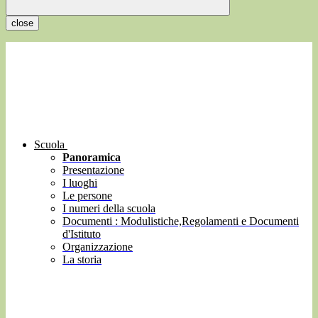
close
Scuola
Panoramica
Presentazione
I luoghi
Le persone
I numeri della scuola
Documenti : Modulistiche,Regolamenti e Documenti
d'Istituto
Organizzazione
La storia