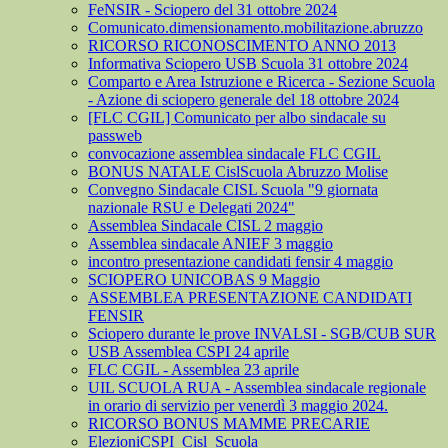
FeNSIR - Sciopero del 31 ottobre 2024
Comunicato.dimensionamento.mobilitazione.abruzzo
RICORSO RICONOSCIMENTO ANNO 2013
Informativa Sciopero USB Scuola 31 ottobre 2024
Comparto e Area Istruzione e Ricerca - Sezione Scuola
- Azione di sciopero generale del 18 ottobre 2024
[FLC CGIL] Comunicato per albo sindacale su
passweb
convocazione assemblea sindacale FLC CGIL
BONUS NATALE CislScuola Abruzzo Molise
Convegno Sindacale CISL Scuola "9 giornata
nazionale RSU e Delegati 2024"
Assemblea Sindacale CISL 2 maggio
Assemblea sindacale ANIEF 3 maggio
incontro presentazione candidati fensir 4 maggio
SCIOPERO UNICOBAS 9 Maggio
ASSEMBLEA PRESENTAZIONE CANDIDATI
FENSIR
Sciopero durante le prove INVALSI - SGB/CUB SUR
USB Assemblea CSPI 24 aprile
FLC CGIL - Assemblea 23 aprile
UIL SCUOLA RUA - Assemblea sindacale regionale
in orario di servizio per venerdì 3 maggio 2024.
RICORSO BONUS MAMME PRECARIE
ElezioniCSPI_Cisl_Scuola