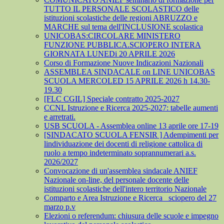
TUTTO IL PERSONALE SCOLASTICO delle
istituzioni scolastiche delle regioni ABRUZZO e
MARCHE sul tema dell'INCLUSIONE scolastica
UNICOBAS:CIRCOLARE MINISTERO
FUNZIONE PUBBLICA.SCIOPERO INTERA
GIORNATA LUNEDi 20 APRILE 2026
Corso di Formazione Nuove Indicazioni Nazionali
ASSEMBLEA SINDACALE on LINE UNICOBAS
SCUOLA MERCOLED 15 APRILE 2026 h 14.30-
19.30
[FLC CGIL] Speciale contratto 2025-2027
CCNL Istruzione e Ricerca 2025-2027: tabelle aumenti
e arretrati.
USB SCUOLA - Assemblea online 13 aprile ore 17-19
[SINDACATO SCUOLA FENSIR ] Adempimenti per
lindividuazione dei docenti di religione cattolica di
ruolo a tempo indeterminato soprannumerari a.s.
2026/2027
Convocazione di un'assemblea sindacale ANIEF
Nazionale on-line, del personale docente delle
istituzioni scolastiche dell'intero territorio Nazionale
Comparto e Area Istruzione e Ricerca_ sciopero del 27
marzo p.v
Elezioni o referendum: chiusura delle scuole e impegno