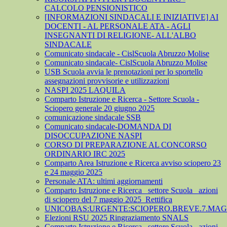
CALCOLO PENSIONISTICO
[INFORMAZIONI SINDACALI E INIZIATIVE] AI
DOCENTI - AL PERSONALE ATA - AGLI
INSEGNANTI DI RELIGIONE- ALL'ALBO
SINDACALE
Comunicato sindacale - CislScuola Abruzzo Molise
Comunicato sindacale- CislScuola Abruzzo Molise
USB Scuola avvia le prenotazioni per lo sportello
assegnazioni provvisorie e utilizzazioni
NASPI 2025 LAQUILA
Comparto Istruzione e Ricerca - Settore Scuola -
Sciopero generale 20 giugno 2025
comunicazione sindacale SSB
Comunicato sindacale-DOMANDA DI
DISOCCUPAZIONE NASPI
CORSO DI PREPARAZIONE AL CONCORSO
ORDINARIO IRC 2025
Comparto Area Istruzione e Ricerca avviso sciopero 23
e 24 maggio 2025
Personale ATA: ultimi aggiornamenti
Comparto Istruzione e Ricerca_ settore Scuola_ azioni
di sciopero del 7 maggio 2025_Rettifica
UNICOBAS:URGENTE:SCIOPERO.BREVE.7.MAGG
Elezioni RSU 2025 Ringraziamento SNALS
Comparto Istruzione e Ricerca_ settore Scuola_ azioni