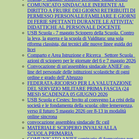
COMUNICATO SINDACALE INERENTE AL
DIRITTO A FRUIRE DEI GIORNI RETRIBUITI DI
PERMESSO PERSONALE/FAMILIARE E GIORNI
DI FERIE SPETTANTI DURANTE LE ATTIVITA'
DIDATTICHE AL PERSONALE DOCENTE
USB Scuola - 7 maggio Sciopero della Scuola. Contro
la leva, la guerra e la scuola di Valditara: una sola
riforma classista, dai tecnici alle nuove linee guida dei
licei
Comparto e Area Istruzione e Ricerca_ Settore Scuola_
azioni di sciopero per le giornate del 6 e 7 maggio 2026
Convocazione di un'assemblea sindacale ANIEF on-
line del personale delle istituzioni scolastiche di ogni
ordine e grado dell' Abruzzo
FEDERATA-RICORSO PER LA VALUTAZIONE
DEL SERVIZIO MILITARE PRIMA FASCIA (24
MESI) SCADENZA 05 GIUGNO 2026
USB Scuola e Cestes: Invito al convegno La crisi della
società e le fondamenta della scuola: oltre lemergenza,
verso il futuro 5 maggio 2026 ore 8-13 in modalità
online sincrona
convocazione assemblea sindacale flc cgil
MATERIALE SCIOPERO INVALSI ALLA
SCUOLA PRIMARIA
COMUNICATO ANIEF seminario di formazione per