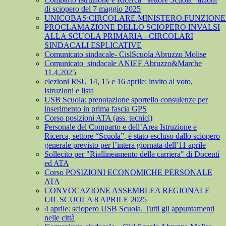
di sciopero del 7 maggio 2025
UNICOBAS:CIRCOLARE.MINISTERO.FUNZIONE.
PROCLAMAZIONE DELLO SCIOPERO INVALSI
ALLA SCUOLA PRIMARIA - CIRCOLARI
SINDACALI ESPLICATIVE
Comunicato sindacale- CislScuola Abruzzo Molise
Comunicato_sindacale ANIEF Abruzzo&Marche
11.4.2025
elezioni RSU 14, 15 e 16 aprile: invito al voto,
istruzioni e lista
USB Scuola: prenotazione sportello consulenze per
inserimento in prima fascia GPS
Corso posizioni ATA (ass. tecnici)
Personale del Comparto e dell’Area Istruzione e
Ricerca, settore “Scuola”, è stato escluso dallo sciopero
generale previsto per l’intera giornata dell’11 aprile
Sollecito per "Riallineamento della carriera" di Docenti
ed ATA
Corso POSIZIONI ECONOMICHE PERSONALE
ATA
CONVOCAZIONE ASSEMBLEA REGIONALE
UIL SCUOLA 8 APRILE 2025
4 aprile: sciopero USB Scuola. Tutti gli appuntamenti
nelle città