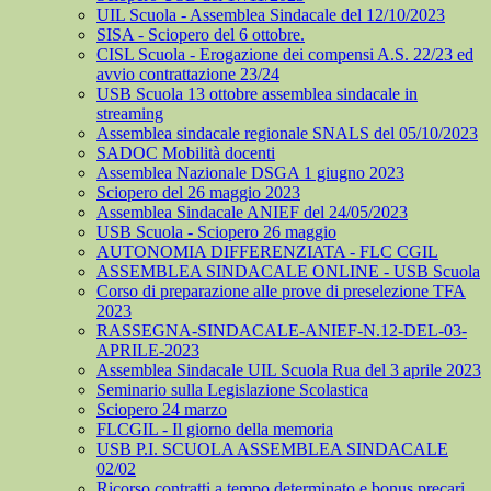
UIL Scuola - Assemblea Sindacale del 12/10/2023
SISA - Sciopero del 6 ottobre.
CISL Scuola - Erogazione dei compensi A.S. 22/23 ed
avvio contrattazione 23/24
USB Scuola 13 ottobre assemblea sindacale in
streaming
Assemblea sindacale regionale SNALS del 05/10/2023
SADOC Mobilità docenti
Assemblea Nazionale DSGA 1 giugno 2023
Sciopero del 26 maggio 2023
Assemblea Sindacale ANIEF del 24/05/2023
USB Scuola - Sciopero 26 maggio
AUTONOMIA DIFFERENZIATA - FLC CGIL
ASSEMBLEA SINDACALE ONLINE - USB Scuola
Corso di preparazione alle prove di preselezione TFA
2023
RASSEGNA-SINDACALE-ANIEF-N.12-DEL-03-
APRILE-2023
Assemblea Sindacale UIL Scuola Rua del 3 aprile 2023
Seminario sulla Legislazione Scolastica
Sciopero 24 marzo
FLCGIL - Il giorno della memoria
USB P.I. SCUOLA ASSEMBLEA SINDACALE
02/02
Ricorso contratti a tempo determinato e bonus precari