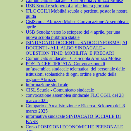
Comunicato sindacale _ Cisl Scuola Abruzzo Molise
USB Scuola: sciopero 4 aprile intera giornata
[FLC CGIL] Mobilità scuola e perdenti posto: la nostra
guida
CislScuola Abruzzo Molise Convocazione Assemblea 2
aprile
USB Scuola: verso lo sciopero del 4 aprile, per una
nuova scuola pubblica statale
[SINDACATO DOCENTI - SADOC INFORMA] AI
DOCENTI - ALL'ALBO SINDACALE -
QUESTION TIME: MOBILITA' E PRECARI
Comunicato sindacale - CislScuola Abruzzo Molise
POSTA CERTIFICATA: Convocazione di
un’assemblea sindacale telematica, del personale delle
istituzioni scolastiche di ogni ordine e grado della
regione Abruzzo
informazione sindacale
CISL Scuola - Comunicato sindacale
convocazione assemblea sindacale FLC CGIL del 28
marzo 2025
Comparto e Area Istruzione e Ricerca_Sciopero dell'8
marzo 2025
informativa sindacale SINDACATO SOCIALE DI
BASE
Corso POSIZIONI ECONOMICHE PERSONALE