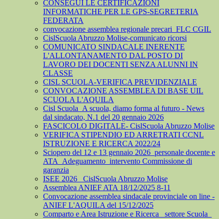
CONSEGUI LE CERTIFICAZIONI
INFORMATICHE PER LE GPS-SEGRETERIA
FEDERATA
convocazione assemblea regionale precari_FLC CGIL
CislScuola Abruzzo Molise-comunicato ricorsi
COMUNICATO SINDACALE INERENTE
L'ALLONTANAMENTO DAL POSTO DI
LAVORO DEI DOCENTI SENZA ALUNNI IN
CLASSE
CISL SCUOLA-VERIFICA PREVIDENZIALE
CONVOCAZIONE ASSEMBLEA DI BASE UIL
SCUOLA L'AQUILA
Cisl Scuola_A scuola, diamo forma al futuro - News
dal sindacato, N.1 del 20 gennaio 2026
FASCICOLO DIGITALE- CislScuola Abruzzo Molise
VERIFICA STIPENDIO ED ARRETRATI CCNL
ISTRUZIONE E RICERCA 2022/24
Sciopero del 12 e 13 gennaio 2026_personale docente e
ATA_Adeguamento_intervento Commissione di
garanzia
ISEE 2026_ CislScuola Abruzzo Molise
Assemblea ANIEF ATA 18/12/2025 8-11
Convocazione assemblea sindacale provinciale on line -
ANIEF L'AQUILA del 15/12/2025
Comparto e Area Istruzione e Ricerca_ settore Scuola_