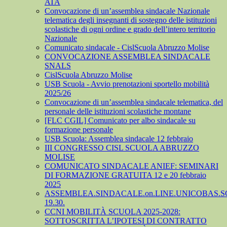
ATA
Convocazione di un’assemblea sindacale Nazionale
telematica degli insegnanti di sostegno delle istituzioni
scolastiche di ogni ordine e grado dell’intero territorio
Nazionale
Comunicato sindacale - CislScuola Abruzzo Molise
CONVOCAZIONE ASSEMBLEA SINDACALE
SNALS
CislScuola Abruzzo Molise
USB Scuola - Avvio prenotazioni sportello mobilità
2025/26
Convocazione di un’assemblea sindacale telematica, del
personale delle istituzioni scolastiche montane
[FLC CGIL] Comunicato per albo sindacale su
formazione personale
USB Scuola: Assemblea sindacale 12 febbraio
III CONGRESSO CISL SCUOLA ABRUZZO
MOLISE
COMUNICATO SINDACALE ANIEF: SEMINARI
DI FORMAZIONE GRATUITA 12 e 20 febbraio
2025
ASSEMBLEA.SINDACALE.on.LINE.UNICOBAS.SCU
19.30.
CCNI MOBILITÀ SCUOLA 2025-2028:
SOTTOSCRITTA L’IPOTESI DI CONTRATTO