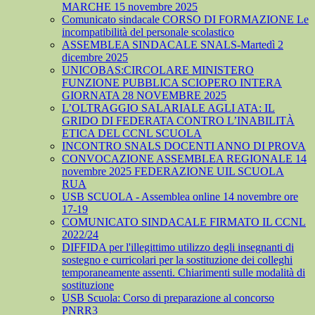
MARCHE 15 novembre 2025
Comunicato sindacale CORSO DI FORMAZIONE Le
incompatibilità del personale scolastico
ASSEMBLEA SINDACALE SNALS-Martedì 2
dicembre 2025
UNICOBAS:CIRCOLARE MINISTERO
FUNZIONE PUBBLICA SCIOPERO INTERA
GIORNATA 28 NOVEMBRE 2025
L’OLTRAGGIO SALARIALE AGLI ATA: IL
GRIDO DI FEDERATA CONTRO L’INABILITÀ
ETICA DEL CCNL SCUOLA
INCONTRO SNALS DOCENTI ANNO DI PROVA
CONVOCAZIONE ASSEMBLEA REGIONALE 14
novembre 2025 FEDERAZIONE UIL SCUOLA
RUA
USB SCUOLA - Assemblea online 14 novembre ore
17-19
COMUNICATO SINDACALE FIRMATO IL CCNL
2022/24
DIFFIDA per l'illegittimo utilizzo degli insegnanti di
sostegno e curricolari per la sostituzione dei colleghi
temporaneamente assenti. Chiarimenti sulle modalità di
sostituzione
USB Scuola: Corso di preparazione al concorso
PNRR3