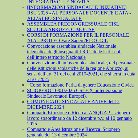
INTEGRATIVO. LE NOVITÀ
[INFORMAZIONI SINDACALI E INIZIATIVE]
RSU 2025 - AL PERSONALE DOCENTE E ATA -
ALL'ALBO SINDACALE
ASSEMBLEA PRECONGRESSUALE CISL
SCUOLA ABRUZZO - MOLISE
CORSI DI FORMAZIONE PER IL PERSONALE
ATA - PROTEO Fare Sapere/FLC CGIL
Convocazione assemblea sindacale Nazionale
telematica degli insegnanti I.R.C. delle istit. scol.
dell’intero territorio Nazionale
Convocazione di un’assemblea sindacale, del personale
delle istituzioni scolastiche della regione Abruzzo, ai
sensi dell’art. 31 del ccnl 2019-2021, che si terrà in data
21/01/2025
_Corso formazione Parita di genere Educazione Civica
SCIOPERO 10/01/2025 CSLE (Confederazione
Sindacale Lavoratori Europei).
COMUNICATO SINDACALE ANIEF del 12
DICEMBRE 2024
Comparto Istruzione e Ricerca_ANQUAP_ sciopero
lavoro straordinario da 12 dicembre p.v. al 10 gennaio
2025
Comparto e Area Istruzione e Ricerca_Sciopero
generale del 13 dicembre 2024