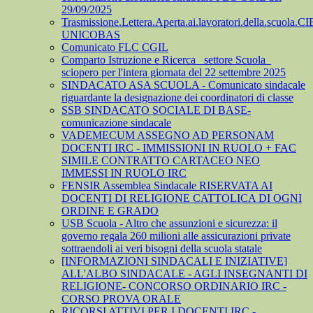
29/09/2025
Trasmissione.Lettera.Aperta.ai.lavoratori.della.scuola.CI
UNICOBAS
Comunicato FLC CGIL
Comparto Istruzione e Ricerca_ settore Scuola_
sciopero per l'intera giornata del 22 settembre 2025
SINDACATO ASA SCUOLA - Comunicato sindacale
riguardante la designazione dei coordinatori di classe
SSB SINDACATO SOCIALE DI BASE-
comunicazione sindacale
VADEMECUM ASSEGNO AD PERSONAM
DOCENTI IRC - IMMISSIONI IN RUOLO + FAC
SIMILE CONTRATTO CARTACEO NEO
IMMESSI IN RUOLO IRC
FENSIR Assemblea Sindacale RISERVATA AI
DOCENTI DI RELIGIONE CATTOLICA DI OGNI
ORDINE E GRADO
USB Scuola - Altro che assunzioni e sicurezza: il
governo regala 260 milioni alle assicurazioni private
sottraendoli ai veri bisogni della scuola statale
[INFORMAZIONI SINDACALI E INIZIATIVE]
ALL'ALBO SINDACALE - AGLI INSEGNANTI DI
RELIGIONE- CONCORSO ORDINARIO IRC -
CORSO PROVA ORALE
RICORSI ATTIVI PER I DOCENTI IRC -