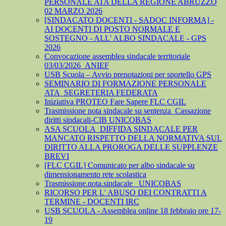
PERSONALE ATA DELLA REGIONE ABRUZZO
02 MARZO 2026
[SINDACATO DOCENTI - SADOC INFORMA] -
AI DOCENTI DI POSTO NORMALE E
SOSTEGNO - ALL' ALBO SINDACALE - GPS
2026
Convocazione assemblea sindacale territoriale
03/03/2026_ANIEF
USB Scuola – Avvio prenotazioni per sportello GPS
SEMINARIO DI FORMAZIONE PERSONALE
ATA_SEGRETERIA FEDERATA
Iniziativa PROTEO Fare Sapere FLC CGIL
Trasmissione nota sindacale su sentenza_Cassazione
diritti sindacali-CIB UNICOBAS
ASA SCUOLA_DIFFIDA SINDACALE PER
MANCATO RISPETTO DELLA NORMATIVA SUL
DIRITTO ALLA PROROGA DELLE SUPPLENZE
BREVI
[FLC CGIL] Comunicato per albo sindacale su
dimensionamento rete scolastica
Trasmissione.nota.sindacale _UNICOBAS
RICORSO PER L' ABUSO DEI CONTRATTI A
TERMINE - DOCENTI IRC
USB SCUOLA - Assemblea online 18 febbraio ore 17-
19