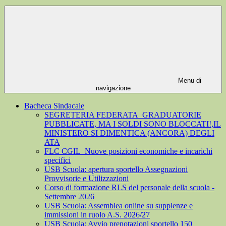
Menu di
navigazione
Bacheca Sindacale
SEGRETERIA FEDERATA_GRADUATORIE
PUBBLICATE, MA I SOLDI SONO BLOCCATI!,IL
MINISTERO SI DIMENTICA (ANCORA) DEGLI
ATA
FLC CGIL_Nuove posizioni economiche e incarichi
specifici
USB Scuola: apertura sportello Assegnazioni
Provvisorie e Utilizzazioni
Corso di formazione RLS del personale della scuola -
Settembre 2026
USB Scuola: Assemblea online su supplenze e
immissioni in ruolo A.S. 2026/27
USB Scuola: Avvio prenotazioni sportello 150