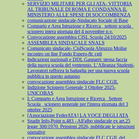
SERVIZIO MILITARE PER GLI ATA- VITTORIA
AL TRIBUNALE DI ROMA E CONDANNA IL
MINISTERO ALLE SPESE DI SOCCOMBENZA
comunicazione sindacale-Sindacato Sociale di Base
Comparto e Area Istruzione e Ricerca_ settore scuola_
sciopero intera giornata del 4 novembre p.v.
Convocazione assemblea CISL Scuola 24/10/2025
ASSEMBLEA SINDACALE SNALS
Comunicato sindacale- CislScuola Abruzzo Molise
incontro on line Fondo Espero-flc cgil
Indicazioni nazionali e DDL Gasparri: stessa faccia
della nuova scuola del ventennio. L’Alleanza Studenti-
Lavoratori rafforza la battaglia per una nuova scuola
pubblica in questo autunno
convocazione assemblea sindacale FLC CGIL
Indizione Sciopero Generale 3 Ottobre 2025-
UNICOBAS
I: Comparto e Area Istruzione e Ricerca_ Settore
Scuola_ sciopero generale per l'intera giornata del 3
ottobre 2025
[Associazione FederATA] LA VOCE DEGLI ATA
Snadir Info-Point n.483 - All'albo sindacale ex art.25
legge 300/1970. Pensioni 2026, pubblicate le istruzioni
operative
convocazione assemblea sindacale FLC CGIL del