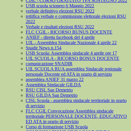
CISL - CORSO GRATUITO TFA SOSTEGNO 2022
USB scuola sciopero 6 Maggio 2022
verbale definitivo elezioni RSU 2022
rettifica verbale e commissione elettorale elezioni RSU
2022
Verbale e risultati elezioni RSU 2022
FLC CGIL - RICORSO BUNUS DOCENTE
ANIEF - diretta facebook del 4 aprile
UIL - Assemblea Sindacale Nazionale 4 aprile 22
Snadir News n.154
USB Scuola: Assemblea sindacale 4 aprile ore 17
UIL SCUOLA - RICORSO BONUS DOCENTE
comunicazione SNADIR
UIL SCUOLA RUA assemblea Sindacale regionale
personale Docente ed ATA in orario di servizio
assemblea ANIEF 31 marzo 22
Assemblea Sindacale GILDA
RSU CISL San Demetrio
RSU GILDA San Demetrio
CISL Scuola - assemblea sindacale territoriale in orario
di servizio
FLC CGIL Convocazione Assemblea sindacale
territoriale PERSONALE DOCENTE, EDUCATIVO
ED ATA in orario di servizio
Corso di formazione USB Scuola