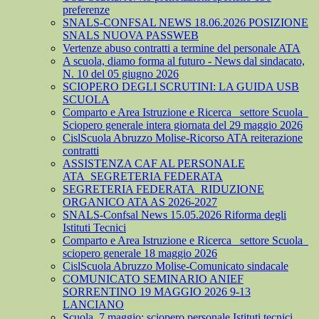
preferenze
SNALS-CONFSAL NEWS 18.06.2026 POSIZIONE
SNALS NUOVA PASSWEB
Vertenze abuso contratti a termine del personale ATA
A scuola, diamo forma al futuro - News dal sindacato,
N. 10 del 05 giugno 2026
SCIOPERO DEGLI SCRUTINI: LA GUIDA USB
SCUOLA
Comparto e Area Istruzione e Ricerca_ settore Scuola_
Sciopero generale intera giornata del 29 maggio 2026
CislScuola Abruzzo Molise-Ricorso ATA reiterazione
contratti
ASSISTENZA CAF AL PERSONALE
ATA_SEGRETERIA FEDERATA
SEGRETERIA FEDERATA_RIDUZIONE
ORGANICO ATA AS 2026-2027
SNALS-Confsal News 15.05.2026 Riforma degli
Istituti Tecnici
Comparto e Area Istruzione e Ricerca_ settore Scuola_
sciopero generale 18 maggio 2026
CislScuola Abruzzo Molise-Comunicato sindacale
COMUNICATO SEMINARIO ANIEF
SORRENTINO 19 MAGGIO 2026 9-13
LANCIANO
Scuola, 7 maggio: sciopero personale Istituti tecnici