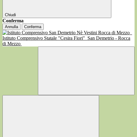
Chiudi
Conferma
Annulla
Conferma
Istituto Comprensivo Statale "Cesira Fiori"
San Demetrio - Rocca
di Mezzo