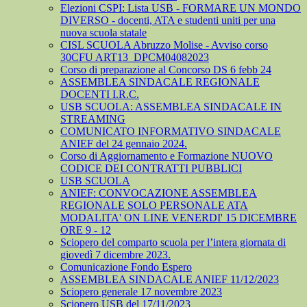
Elezioni CSPI: Lista USB - FORMARE UN MONDO
DIVERSO - docenti, ATA e studenti uniti per una
nuova scuola statale
CISL SCUOLA Abruzzo Molise - Avviso corso
30CFU ART13_DPCM04082023
Corso di preparazione al Concorso DS 6 febb 24
ASSEMBLEA SINDACALE REGIONALE
DOCENTI I.R.C.
USB SCUOLA: ASSEMBLEA SINDACALE IN
STREAMING
COMUNICATO INFORMATIVO SINDACALE
ANIEF del 24 gennaio 2024.
Corso di Aggiornamento e Formazione NUOVO
CODICE DEI CONTRATTI PUBBLICI
USB SCUOLA
ANIEF: CONVOCAZIONE ASSEMBLEA
REGIONALE SOLO PERSONALE ATA
MODALITA' ON LINE VENERDI' 15 DICEMBRE
ORE 9 - 12
Sciopero del comparto scuola per l’intera giornata di
giovedì 7 dicembre 2023.
Comunicazione Fondo Espero
ASSEMBLEA SINDACALE ANIEF 11/12/2023
Sciopero generale 17 novembre 2023
Sciopero USB del 17/11/2023