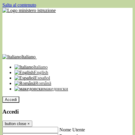
Salta al contenuto
Italiano
Italiano
English
Español
Română
македонски
Accedi
Accedi
button close
×
Nome Utente