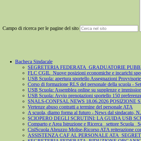
Campo di ricerca per le pagine del sito
Bacheca Sindacale
SEGRETERIA FEDERATA_GRADUATORIE PUBBLIC
FLC CGIL_Nuove posizioni economiche e incarichi spec
USB Scuola: apertura sportello Assegnazioni Provvisorie 
Corso di formazione RLS del personale della scuola - S
USB Scuola: Assemblea online su supplenze e immission
USB Scuola: Avvio prenotazioni sportello 150 preferenz
SNALS-CONFSAL NEWS 18.06.2026 POSIZIONE
Vertenze abuso contratti a termine del personale ATA
A scuola, diamo forma al futuro - News dal sindacato, N
SCIOPERO DEGLI SCRUTINI: LA GUIDA USB S
Comparto e Area Istruzione e Ricerca_ settore Scuola_ S
CislScuola Abruzzo Molise-Ricorso ATA reiterazione cont
ASSISTENZA CAF AL PERSONALE ATA_SEGRE
SEGRETERIA FEDERATA_RIDUZIONE ORGANICO 