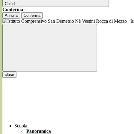
Chiudi
Conferma
Annulla
Conferma
I
close
Scuola
Panoramica