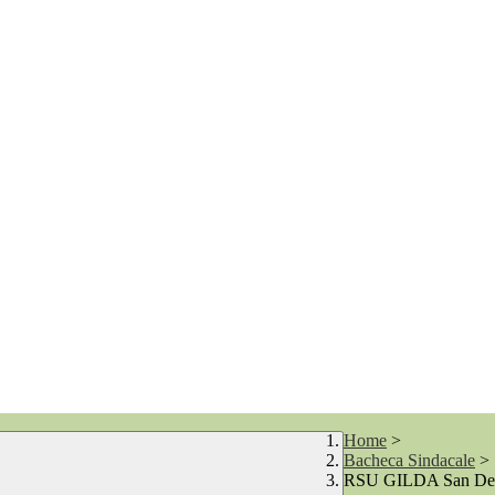
Home
>
Bacheca Sindacale
>
RSU GILDA San Dem