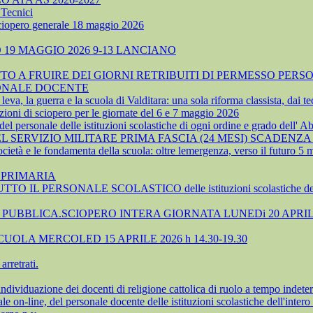
Tecnici
sciopero generale 18 maggio 2026
19 MAGGIO 2026 9-13 LANCIANO
 A FRUIRE DEI GIORNI RETRIBUITI DI PERMESSO PERSO
SONALE DOCENTE
, la guerra e la scuola di Valditara: una sola riforma classista, dai tec
ioni di sciopero per le giornate del 6 e 7 maggio 2026
 personale delle istituzioni scolastiche di ogni ordine e grado dell' A
SERVIZIO MILITARE PRIMA FASCIA (24 MESI) SCADENZA 
cietà e le fondamenta della scuola: oltre lemergenza, verso il futuro 5
 PRIMARIA
TTO IL PERSONALE SCOLASTICO delle istituzioni scolastiche 
UBBLICA.SCIOPERO INTERA GIORNATA LUNEDi 20 APRIL
OLA MERCOLED 15 APRILE 2026 h 14.30-19.30
rretrati.
azione dei docenti di religione cattolica di ruolo a tempo indeter
-line, del personale docente delle istituzioni scolastiche dell'intero 