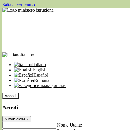
Salta al contenuto
Italiano
Italiano
English
Español
Română
македонски
Accedi
Accedi
button close
×
Nome Utente