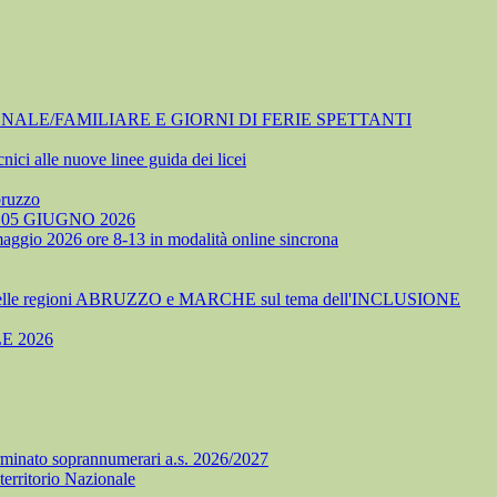
NALE/FAMILIARE E GIORNI DI FERIE SPETTANTI
nici alle nuove linee guida dei licei
bruzzo
05 GIUGNO 2026
 maggio 2026 ore 8-13 in modalità online sincrona
delle regioni ABRUZZO e MARCHE sul tema dell'INCLUSIONE
E 2026
minato soprannumerari a.s. 2026/2027
territorio Nazionale