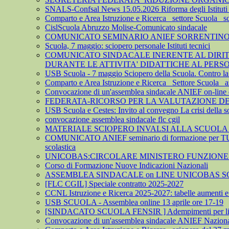
SNALS-Confsal News 15.05.2026 Riforma degli Istituti 
Comparto e Area Istruzione e Ricerca_ settore Scuola_ 
CislScuola Abruzzo Molise-Comunicato sindacale
COMUNICATO SEMINARIO ANIEF SORRENTINO 
Scuola, 7 maggio: sciopero personale Istituti tecnici
COMUNICATO SINDACALE INERENTE AL DIRITTO
DURANTE LE ATTIVITA' DIDATTICHE AL PER
USB Scuola - 7 maggio Sciopero della Scuola. Contro la leva
Comparto e Area Istruzione e Ricerca_ Settore Scuola_ az
Convocazione di un'assemblea sindacale ANIEF on-line del
FEDERATA-RICORSO PER LA VALUTAZIONE DEL 
USB Scuola e Cestes: Invito al convegno La crisi della so
convocazione assemblea sindacale flc cgil
MATERIALE SCIOPERO INVALSI ALLA SCUOLA
COMUNICATO ANIEF seminario di formazione per TU
scolastica
UNICOBAS:CIRCOLARE MINISTERO FUNZIONE P
Corso di Formazione Nuove Indicazioni Nazionali
ASSEMBLEA SINDACALE on LINE UNICOBAS SCU
[FLC CGIL] Speciale contratto 2025-2027
CCNL Istruzione e Ricerca 2025-2027: tabelle aumenti e a
USB SCUOLA - Assemblea online 13 aprile ore 17-19
[SINDACATO SCUOLA FENSIR ] Adempimenti per lindividu
Convocazione di un'assemblea sindacale ANIEF Nazionale on