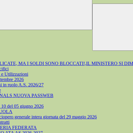
ATE, MA I SOLDI SONO BLOCCATI!,IL MINISTERO SI DI
ifici
e Utilizzazioni
ettembre 2026
i in ruolo A.S. 2026/27
e
 SNALS NUOVA PASSWEB
. 10 del 05 giugno 2026
CUOLA
ciopero generale intera giornata del 29 maggio 2026
ratti
TERIA FEDERATA
ATA AS 2026-2027