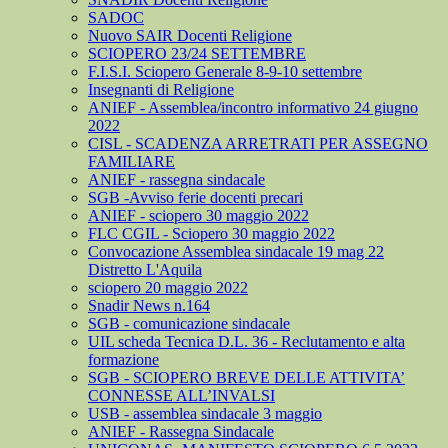
SADOC
Nuovo SAIR Docenti Religione
SCIOPERO 23/24 SETTEMBRE
F.I.S.I. Sciopero Generale 8-9-10 settembre
Insegnanti di Religione
ANIEF - Assemblea/incontro informativo 24 giugno
2022
CISL - SCADENZA ARRETRATI PER ASSEGNO
FAMILIARE
ANIEF - rassegna sindacale
SGB -Avviso ferie docenti precari
ANIEF - sciopero 30 maggio 2022
FLC CGIL - Sciopero 30 maggio 2022
Convocazione Assemblea sindacale 19 mag 22
Distretto L'Aquila
sciopero 20 maggio 2022
Snadir News n.164
SGB - comunicazione sindacale
UIL scheda Tecnica D.L. 36 - Reclutamento e alta
formazione
SGB - SCIOPERO BREVE DELLE ATTIVITA’
CONNESSE ALL’INVALSI
USB - assemblea sindacale 3 maggio
ANIEF - Rassegna Sindacale