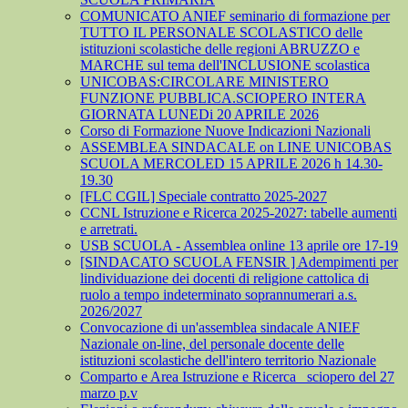
COMUNICATO ANIEF seminario di formazione per
TUTTO IL PERSONALE SCOLASTICO delle
istituzioni scolastiche delle regioni ABRUZZO e
MARCHE sul tema dell'INCLUSIONE scolastica
UNICOBAS:CIRCOLARE MINISTERO
FUNZIONE PUBBLICA.SCIOPERO INTERA
GIORNATA LUNEDi 20 APRILE 2026
Corso di Formazione Nuove Indicazioni Nazionali
ASSEMBLEA SINDACALE on LINE UNICOBAS
SCUOLA MERCOLED 15 APRILE 2026 h 14.30-
19.30
[FLC CGIL] Speciale contratto 2025-2027
CCNL Istruzione e Ricerca 2025-2027: tabelle aumenti
e arretrati.
USB SCUOLA - Assemblea online 13 aprile ore 17-19
[SINDACATO SCUOLA FENSIR ] Adempimenti per
lindividuazione dei docenti di religione cattolica di
ruolo a tempo indeterminato soprannumerari a.s.
2026/2027
Convocazione di un'assemblea sindacale ANIEF
Nazionale on-line, del personale docente delle
istituzioni scolastiche dell'intero territorio Nazionale
Comparto e Area Istruzione e Ricerca_ sciopero del 27
marzo p.v