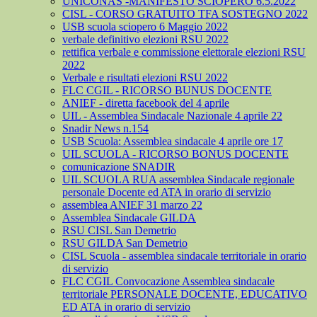
UNICONAS -MANIFESTO SCIOPERO 6.5.2022
CISL - CORSO GRATUITO TFA SOSTEGNO 2022
USB scuola sciopero 6 Maggio 2022
verbale definitivo elezioni RSU 2022
rettifica verbale e commissione elettorale elezioni RSU
2022
Verbale e risultati elezioni RSU 2022
FLC CGIL - RICORSO BUNUS DOCENTE
ANIEF - diretta facebook del 4 aprile
UIL - Assemblea Sindacale Nazionale 4 aprile 22
Snadir News n.154
USB Scuola: Assemblea sindacale 4 aprile ore 17
UIL SCUOLA - RICORSO BONUS DOCENTE
comunicazione SNADIR
UIL SCUOLA RUA assemblea Sindacale regionale
personale Docente ed ATA in orario di servizio
assemblea ANIEF 31 marzo 22
Assemblea Sindacale GILDA
RSU CISL San Demetrio
RSU GILDA San Demetrio
CISL Scuola - assemblea sindacale territoriale in orario
di servizio
FLC CGIL Convocazione Assemblea sindacale
territoriale PERSONALE DOCENTE, EDUCATIVO
ED ATA in orario di servizio