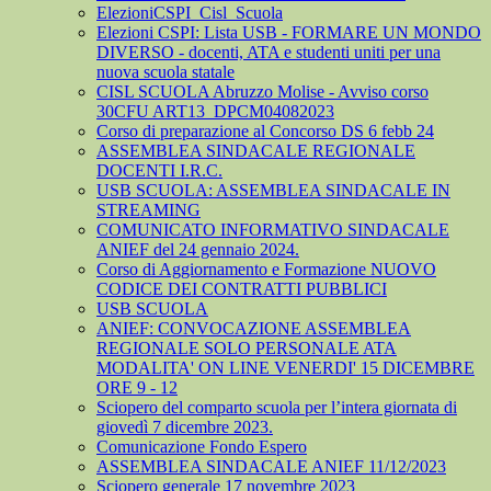
ElezioniCSPI_Cisl_Scuola
Elezioni CSPI: Lista USB - FORMARE UN MONDO
DIVERSO - docenti, ATA e studenti uniti per una
nuova scuola statale
CISL SCUOLA Abruzzo Molise - Avviso corso
30CFU ART13_DPCM04082023
Corso di preparazione al Concorso DS 6 febb 24
ASSEMBLEA SINDACALE REGIONALE
DOCENTI I.R.C.
USB SCUOLA: ASSEMBLEA SINDACALE IN
STREAMING
COMUNICATO INFORMATIVO SINDACALE
ANIEF del 24 gennaio 2024.
Corso di Aggiornamento e Formazione NUOVO
CODICE DEI CONTRATTI PUBBLICI
USB SCUOLA
ANIEF: CONVOCAZIONE ASSEMBLEA
REGIONALE SOLO PERSONALE ATA
MODALITA' ON LINE VENERDI' 15 DICEMBRE
ORE 9 - 12
Sciopero del comparto scuola per l’intera giornata di
giovedì 7 dicembre 2023.
Comunicazione Fondo Espero
ASSEMBLEA SINDACALE ANIEF 11/12/2023
Sciopero generale 17 novembre 2023