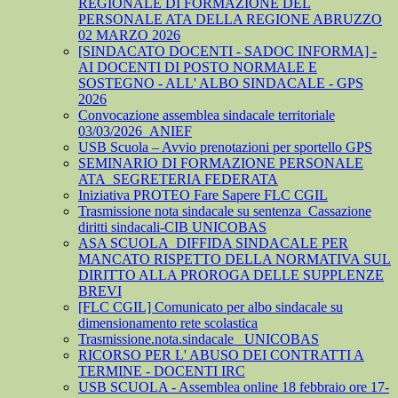
REGIONALE DI FORMAZIONE DEL
PERSONALE ATA DELLA REGIONE ABRUZZO
02 MARZO 2026
[SINDACATO DOCENTI - SADOC INFORMA] -
AI DOCENTI DI POSTO NORMALE E
SOSTEGNO - ALL' ALBO SINDACALE - GPS
2026
Convocazione assemblea sindacale territoriale
03/03/2026_ANIEF
USB Scuola – Avvio prenotazioni per sportello GPS
SEMINARIO DI FORMAZIONE PERSONALE
ATA_SEGRETERIA FEDERATA
Iniziativa PROTEO Fare Sapere FLC CGIL
Trasmissione nota sindacale su sentenza_Cassazione
diritti sindacali-CIB UNICOBAS
ASA SCUOLA_DIFFIDA SINDACALE PER
MANCATO RISPETTO DELLA NORMATIVA SUL
DIRITTO ALLA PROROGA DELLE SUPPLENZE
BREVI
[FLC CGIL] Comunicato per albo sindacale su
dimensionamento rete scolastica
Trasmissione.nota.sindacale _UNICOBAS
RICORSO PER L' ABUSO DEI CONTRATTI A
TERMINE - DOCENTI IRC
USB SCUOLA - Assemblea online 18 febbraio ore 17-