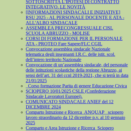
SOTTOSCRITTA L’IPOTESI DI CONTRATTO
INTEGRATIVO. LE NOVITÀ
[INFORMAZIONI SINDACALI E INIZIATIVE]
RSU 2025 - AL PERSONALE DOCENTE E ATA -
ALL'ALBO SINDACALE
ASSEMBLEA PRECONGRESSUALE CISL
SCUOLA ABRUZZO - MOLISE
CORSI DI FORMAZIONE PER IL PERSONALE
ATA - PROTEO Fare Sapere/FLC CGIL
Convocazione assemblea sindacale Nazionale
telematica degli insegnanti I.R.C. delle istit. scol.
dell’intero territorio Nazionale
Convocazione di un’assemblea sindacale, del personale
delle istituzioni scolastiche della regione Abruzzo, ai
sensi dell’art. 31 del ccnl 2019-2021, che si terrà in data
21/01/2025
_Corso formazione Parita di genere Educazione Civica
SCIOPERO 10/01/2025 CSLE (Confederazione
Sindacale Lavoratori Europei).
COMUNICATO SINDACALE ANIEF del 12
DICEMBRE 2024
Comparto Istruzione e Ricerca_ANQUAP_ sciopero
lavoro straordinario da 12 dicembre p.v. al 10 gennaio
2025
Comparto e Area Istruzione e Ricerca_Sciopero