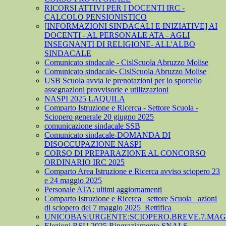
RICORSI ATTIVI PER I DOCENTI IRC -
CALCOLO PENSIONISTICO
[INFORMAZIONI SINDACALI E INIZIATIVE] AI
DOCENTI - AL PERSONALE ATA - AGLI
INSEGNANTI DI RELIGIONE- ALL'ALBO
SINDACALE
Comunicato sindacale - CislScuola Abruzzo Molise
Comunicato sindacale- CislScuola Abruzzo Molise
USB Scuola avvia le prenotazioni per lo sportello
assegnazioni provvisorie e utilizzazioni
NASPI 2025 LAQUILA
Comparto Istruzione e Ricerca - Settore Scuola -
Sciopero generale 20 giugno 2025
comunicazione sindacale SSB
Comunicato sindacale-DOMANDA DI
DISOCCUPAZIONE NASPI
CORSO DI PREPARAZIONE AL CONCORSO
ORDINARIO IRC 2025
Comparto Area Istruzione e Ricerca avviso sciopero 23
e 24 maggio 2025
Personale ATA: ultimi aggiornamenti
Comparto Istruzione e Ricerca_ settore Scuola_ azioni
di sciopero del 7 maggio 2025_Rettifica
UNICOBAS:URGENTE:SCIOPERO.BREVE.7.MAGG
Elezioni RSU 2025 Ringraziamento SNALS