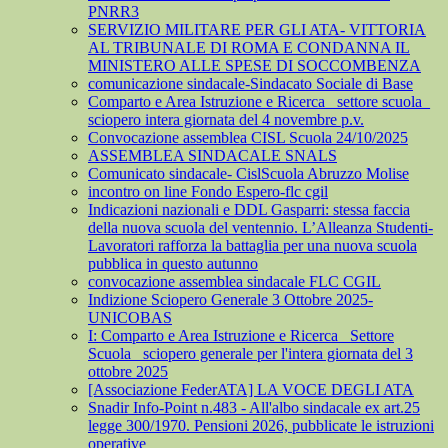
PNRR3
SERVIZIO MILITARE PER GLI ATA- VITTORIA
AL TRIBUNALE DI ROMA E CONDANNA IL
MINISTERO ALLE SPESE DI SOCCOMBENZA
comunicazione sindacale-Sindacato Sociale di Base
Comparto e Area Istruzione e Ricerca_ settore scuola_
sciopero intera giornata del 4 novembre p.v.
Convocazione assemblea CISL Scuola 24/10/2025
ASSEMBLEA SINDACALE SNALS
Comunicato sindacale- CislScuola Abruzzo Molise
incontro on line Fondo Espero-flc cgil
Indicazioni nazionali e DDL Gasparri: stessa faccia
della nuova scuola del ventennio. L’Alleanza Studenti-
Lavoratori rafforza la battaglia per una nuova scuola
pubblica in questo autunno
convocazione assemblea sindacale FLC CGIL
Indizione Sciopero Generale 3 Ottobre 2025-
UNICOBAS
I: Comparto e Area Istruzione e Ricerca_ Settore
Scuola_ sciopero generale per l'intera giornata del 3
ottobre 2025
[Associazione FederATA] LA VOCE DEGLI ATA
Snadir Info-Point n.483 - All'albo sindacale ex art.25
legge 300/1970. Pensioni 2026, pubblicate le istruzioni
operative