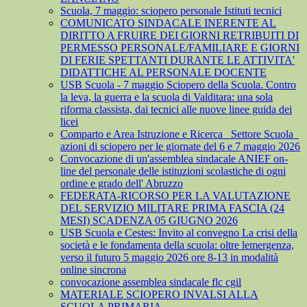
Scuola, 7 maggio: sciopero personale Istituti tecnici
COMUNICATO SINDACALE INERENTE AL
DIRITTO A FRUIRE DEI GIORNI RETRIBUITI DI
PERMESSO PERSONALE/FAMILIARE E GIORNI
DI FERIE SPETTANTI DURANTE LE ATTIVITA'
DIDATTICHE AL PERSONALE DOCENTE
USB Scuola - 7 maggio Sciopero della Scuola. Contro
la leva, la guerra e la scuola di Valditara: una sola
riforma classista, dai tecnici alle nuove linee guida dei
licei
Comparto e Area Istruzione e Ricerca_ Settore Scuola_
azioni di sciopero per le giornate del 6 e 7 maggio 2026
Convocazione di un'assemblea sindacale ANIEF on-
line del personale delle istituzioni scolastiche di ogni
ordine e grado dell' Abruzzo
FEDERATA-RICORSO PER LA VALUTAZIONE
DEL SERVIZIO MILITARE PRIMA FASCIA (24
MESI) SCADENZA 05 GIUGNO 2026
USB Scuola e Cestes: Invito al convegno La crisi della
società e le fondamenta della scuola: oltre lemergenza,
verso il futuro 5 maggio 2026 ore 8-13 in modalità
online sincrona
convocazione assemblea sindacale flc cgil
MATERIALE SCIOPERO INVALSI ALLA
SCUOLA PRIMARIA