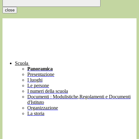
close
Scuola
Panoramica
Presentazione
I luoghi
Le persone
I numeri della scuola
Documenti : Modulistiche,Regolamenti e Documenti
d'Istituto
Organizzazione
La storia