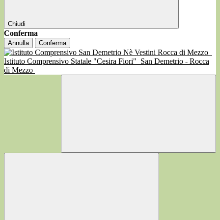
Chiudi
Conferma
Annulla
Conferma
Istituto Comprensivo Statale "Cesira Fiori"
San Demetrio - Rocca
di Mezzo