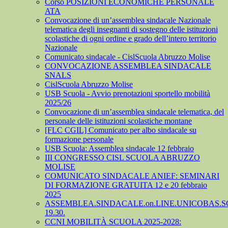
Corso POSIZIONI ECONOMICHE PERSONALE
ATA
Convocazione di un’assemblea sindacale Nazionale
telematica degli insegnanti di sostegno delle istituzioni
scolastiche di ogni ordine e grado dell’intero territorio
Nazionale
Comunicato sindacale - CislScuola Abruzzo Molise
CONVOCAZIONE ASSEMBLEA SINDACALE
SNALS
CislScuola Abruzzo Molise
USB Scuola - Avvio prenotazioni sportello mobilità
2025/26
Convocazione di un’assemblea sindacale telematica, del
personale delle istituzioni scolastiche montane
[FLC CGIL] Comunicato per albo sindacale su
formazione personale
USB Scuola: Assemblea sindacale 12 febbraio
III CONGRESSO CISL SCUOLA ABRUZZO
MOLISE
COMUNICATO SINDACALE ANIEF: SEMINARI
DI FORMAZIONE GRATUITA 12 e 20 febbraio
2025
ASSEMBLEA.SINDACALE.on.LINE.UNICOBAS.SCU
19.30.
CCNI MOBILITÀ SCUOLA 2025-2028: