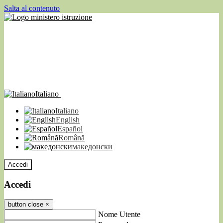
Salta al contenuto
Italiano
Italiano
English
Español
Română
македонски
Accedi
Accedi
button close
×
Nome Utente