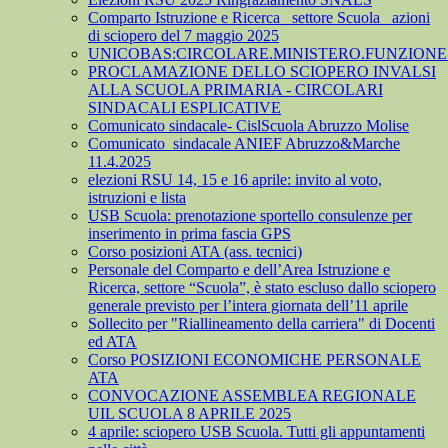
Comparto Istruzione e Ricerca_ settore Scuola_ azioni
di sciopero del 7 maggio 2025
UNICOBAS:CIRCOLARE.MINISTERO.FUNZIONE.
PROCLAMAZIONE DELLO SCIOPERO INVALSI
ALLA SCUOLA PRIMARIA - CIRCOLARI
SINDACALI ESPLICATIVE
Comunicato sindacale- CislScuola Abruzzo Molise
Comunicato_sindacale ANIEF Abruzzo&Marche
11.4.2025
elezioni RSU 14, 15 e 16 aprile: invito al voto,
istruzioni e lista
USB Scuola: prenotazione sportello consulenze per
inserimento in prima fascia GPS
Corso posizioni ATA (ass. tecnici)
Personale del Comparto e dell’Area Istruzione e
Ricerca, settore “Scuola”, è stato escluso dallo sciopero
generale previsto per l’intera giornata dell’11 aprile
Sollecito per "Riallineamento della carriera" di Docenti
ed ATA
Corso POSIZIONI ECONOMICHE PERSONALE
ATA
CONVOCAZIONE ASSEMBLEA REGIONALE
UIL SCUOLA 8 APRILE 2025
4 aprile: sciopero USB Scuola. Tutti gli appuntamenti