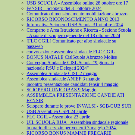
USB SCUOLA - Assemblea online 28 ottobre ore 17
FeNSIR - Sciopero del 31 ottobre 2024
Comunicato.dimensionamento.mobilitazione.abruzzo
RICORSO RICONOSCIMENTO ANNO 2013
Informativa Sciopero USB Scuola 31 ottobre 2024
Comparto e Area Istruzione e Ricerca - Sezione Scuola
- Azione di sciopero generale del 18 ottobre 2024
[FLC CGIL] Comunicato per albo sindacale su
passweb
convocazione assemblea sindacale FLC CGIL
BONUS NATALE CislScuola Abruzzo Molise
Convegno Sindacale CISL Scuola "9 giornata
nazionale RSU e Delegati 2024"
Assemblea Sindacale CISL 2 maggio
Assemblea sindacale ANIEF 3 maggio
incontro presentazione candidati fensir 4 maggio
SCIOPERO UNICOBAS 9 Maggio
ASSEMBLEA PRESENTAZIONE CANDIDATI
FENSIR
Sciopero durante le prove INVALSI - SGB/CUB SUR
USB Assemblea CSPI 24 aprile
FLC CGIL - Assemblea 23 aprile
UIL SCUOLA RUA - Assemblea sindacale regionale
in orario di servizio per venerdì 3 maggio 2024.
RICORSO BONUS MAMME PRECARIE