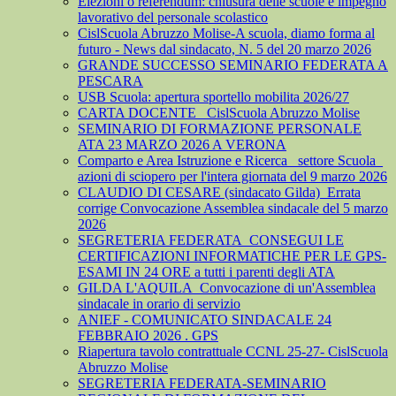
Elezioni o referendum: chiusura delle scuole e impegno
lavorativo del personale scolastico
CislScuola Abruzzo Molise-A scuola, diamo forma al
futuro - News dal sindacato, N. 5 del 20 marzo 2026
GRANDE SUCCESSO SEMINARIO FEDERATA A
PESCARA
USB Scuola: apertura sportello mobilita 2026/27
CARTA DOCENTE_ CislScuola Abruzzo Molise
SEMINARIO DI FORMAZIONE PERSONALE
ATA 23 MARZO 2026 A VERONA
Comparto e Area Istruzione e Ricerca_ settore Scuola_
azioni di sciopero per l'intera giornata del 9 marzo 2026
CLAUDIO DI CESARE (sindacato Gilda)_Errata
corrige Convocazione Assemblea sindacale del 5 marzo
2026
SEGRETERIA FEDERATA_CONSEGUI LE
CERTIFICAZIONI INFORMATICHE PER LE GPS-
ESAMI IN 24 ORE a tutti i parenti degli ATA
GILDA L'AQUILA_Convocazione di un'Assemblea
sindacale in orario di servizio
ANIEF - COMUNICATO SINDACALE 24
FEBBRAIO 2026 . GPS
Riapertura tavolo contrattuale CCNL 25-27- CislScuola
Abruzzo Molise
SEGRETERIA FEDERATA-SEMINARIO