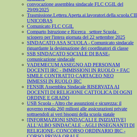
convocazione assemblea sindacale FLC CGIL del
29/09/2025
Trasmissione.Lettera.Aperta.ai.lavoratori.della.scuola.CI
UNICOBAS
Comunicato FLC CGIL
Comparto Istruzione e Ricerca_ settore Scuola_
sciopero per l'intera giornata del 22 settembre 2025
SINDACATO ASA SCUOLA - Comunicato sindacale
riguardante la designazione dei coordinatori di classe
SSB SINDACATO SOCIALE DI BASE-
comunicazione sindacale
VADEMECUM ASSEGNO AD PERSONAM
DOCENTI IRC - IMMISSIONI IN RUOLO + FAC
SIMILE CONTRATTO CARTACEO NEO
IMMESSI IN RUOLO IRC
FENSIR Assemblea Sindacale RISERVATA AI
DOCENTI DI RELIGIONE CATTOLICA DI OGNI
ORDINE E GRADO
USB Scuola - Altro che assunzioni e sicurezza: il
governo regala 260 milioni alle assicurazioni private
sottraendoli ai veri bisogni della scuola statale
[INFORMAZIONI SINDACALI E INIZIATIVE]
ALL'ALBO SINDACALE - AGLI INSEGNANTI DI
RELIGIONE- CONCORSO ORDINARIO IRC -
CORSO PROVA ORALE