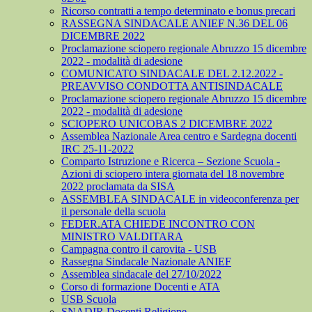
Ricorso contratti a tempo determinato e bonus precari
RASSEGNA SINDACALE ANIEF N.36 DEL 06
DICEMBRE 2022
Proclamazione sciopero regionale Abruzzo 15 dicembre
2022 - modalità di adesione
COMUNICATO SINDACALE DEL 2.12.2022 -
PREAVVISO CONDOTTA ANTISINDACALE
Proclamazione sciopero regionale Abruzzo 15 dicembre
2022 - modalità di adesione
SCIOPERO UNICOBAS 2 DICEMBRE 2022
Assemblea Nazionale Area centro e Sardegna docenti
IRC 25-11-2022
Comparto Istruzione e Ricerca – Sezione Scuola -
Azioni di sciopero intera giornata del 18 novembre
2022 proclamata da SISA
ASSEMBLEA SINDACALE in videoconferenza per
il personale della scuola
FEDER.ATA CHIEDE INCONTRO CON
MINISTRO VALDITARA
Campagna contro il carovita - USB
Rassegna Sindacale Nazionale ANIEF
Assemblea sindacale del 27/10/2022
Corso di formazione Docenti e ATA
USB Scuola
SNADIR Docenti Religione