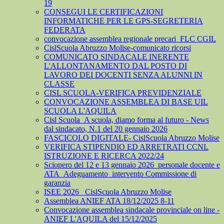
19
CONSEGUI LE CERTIFICAZIONI
INFORMATICHE PER LE GPS-SEGRETERIA
FEDERATA
convocazione assemblea regionale precari_FLC CGIL
CislScuola Abruzzo Molise-comunicato ricorsi
COMUNICATO SINDACALE INERENTE
L'ALLONTANAMENTO DAL POSTO DI
LAVORO DEI DOCENTI SENZA ALUNNI IN
CLASSE
CISL SCUOLA-VERIFICA PREVIDENZIALE
CONVOCAZIONE ASSEMBLEA DI BASE UIL
SCUOLA L'AQUILA
Cisl Scuola_A scuola, diamo forma al futuro - News
dal sindacato, N.1 del 20 gennaio 2026
FASCICOLO DIGITALE- CislScuola Abruzzo Molise
VERIFICA STIPENDIO ED ARRETRATI CCNL
ISTRUZIONE E RICERCA 2022/24
Sciopero del 12 e 13 gennaio 2026_personale docente e
ATA_Adeguamento_intervento Commissione di
garanzia
ISEE 2026_ CislScuola Abruzzo Molise
Assemblea ANIEF ATA 18/12/2025 8-11
Convocazione assemblea sindacale provinciale on line -
ANIEF L'AQUILA del 15/12/2025