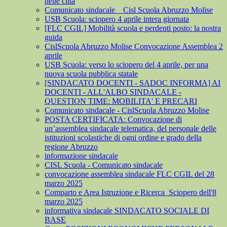
nelle città
Comunicato sindacale _ Cisl Scuola Abruzzo Molise
USB Scuola: sciopero 4 aprile intera giornata
[FLC CGIL] Mobilità scuola e perdenti posto: la nostra
guida
CislScuola Abruzzo Molise Convocazione Assemblea 2
aprile
USB Scuola: verso lo sciopero del 4 aprile, per una
nuova scuola pubblica statale
[SINDACATO DOCENTI - SADOC INFORMA] AI
DOCENTI - ALL'ALBO SINDACALE -
QUESTION TIME: MOBILITA' E PRECARI
Comunicato sindacale - CislScuola Abruzzo Molise
POSTA CERTIFICATA: Convocazione di
un’assemblea sindacale telematica, del personale delle
istituzioni scolastiche di ogni ordine e grado della
regione Abruzzo
informazione sindacale
CISL Scuola - Comunicato sindacale
convocazione assemblea sindacale FLC CGIL del 28
marzo 2025
Comparto e Area Istruzione e Ricerca_Sciopero dell'8
marzo 2025
informativa sindacale SINDACATO SOCIALE DI
BASE