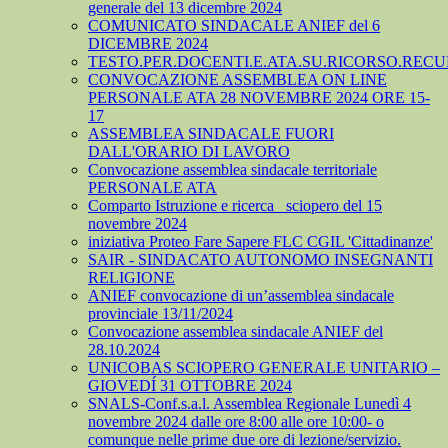
generale del 13 dicembre 2024
COMUNICATO SINDACALE ANIEF del 6
DICEMBRE 2024
TESTO.PER.DOCENTI.E.ATA.SU.RICORSO.RECU
CONVOCAZIONE ASSEMBLEA ON LINE
PERSONALE ATA 28 NOVEMBRE 2024 ORE 15-
17
ASSEMBLEA SINDACALE FUORI
DALL'ORARIO DI LAVORO
Convocazione assemblea sindacale territoriale
PERSONALE ATA
Comparto Istruzione e ricerca_ sciopero del 15
novembre 2024
iniziativa Proteo Fare Sapere FLC CGIL 'Cittadinanze'
SAIR - SINDACATO AUTONOMO INSEGNANTI
RELIGIONE
ANIEF convocazione di un’assemblea sindacale
provinciale 13/11/2024
Convocazione assemblea sindacale ANIEF del
28.10.2024
UNICOBAS SCIOPERO GENERALE UNITARIO –
GIOVEDÍ 31 OTTOBRE 2024
SNALS-Conf.s.a.l. Assemblea Regionale Lunedì 4
novembre 2024 dalle ore 8:00 alle ore 10:00- o
comunque nelle prime due ore di lezione/servizio.