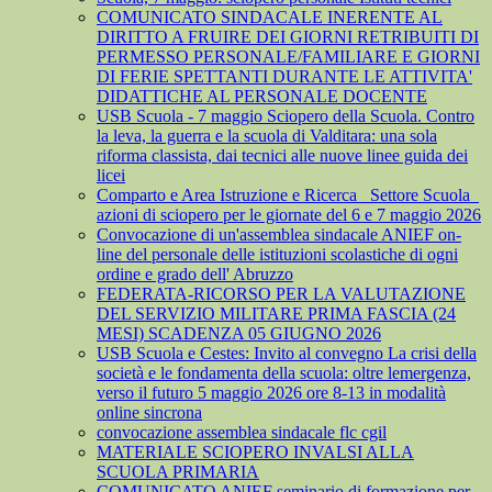
COMUNICATO SINDACALE INERENTE AL
DIRITTO A FRUIRE DEI GIORNI RETRIBUITI DI
PERMESSO PERSONALE/FAMILIARE E GIORNI
DI FERIE SPETTANTI DURANTE LE ATTIVITA'
DIDATTICHE AL PERSONALE DOCENTE
USB Scuola - 7 maggio Sciopero della Scuola. Contro
la leva, la guerra e la scuola di Valditara: una sola
riforma classista, dai tecnici alle nuove linee guida dei
licei
Comparto e Area Istruzione e Ricerca_ Settore Scuola_
azioni di sciopero per le giornate del 6 e 7 maggio 2026
Convocazione di un'assemblea sindacale ANIEF on-
line del personale delle istituzioni scolastiche di ogni
ordine e grado dell' Abruzzo
FEDERATA-RICORSO PER LA VALUTAZIONE
DEL SERVIZIO MILITARE PRIMA FASCIA (24
MESI) SCADENZA 05 GIUGNO 2026
USB Scuola e Cestes: Invito al convegno La crisi della
società e le fondamenta della scuola: oltre lemergenza,
verso il futuro 5 maggio 2026 ore 8-13 in modalità
online sincrona
convocazione assemblea sindacale flc cgil
MATERIALE SCIOPERO INVALSI ALLA
SCUOLA PRIMARIA
COMUNICATO ANIEF seminario di formazione per