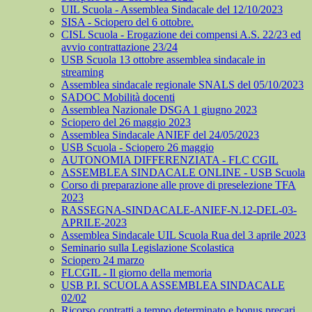
UIL Scuola - Assemblea Sindacale del 12/10/2023
SISA - Sciopero del 6 ottobre.
CISL Scuola - Erogazione dei compensi A.S. 22/23 ed
avvio contrattazione 23/24
USB Scuola 13 ottobre assemblea sindacale in
streaming
Assemblea sindacale regionale SNALS del 05/10/2023
SADOC Mobilità docenti
Assemblea Nazionale DSGA 1 giugno 2023
Sciopero del 26 maggio 2023
Assemblea Sindacale ANIEF del 24/05/2023
USB Scuola - Sciopero 26 maggio
AUTONOMIA DIFFERENZIATA - FLC CGIL
ASSEMBLEA SINDACALE ONLINE - USB Scuola
Corso di preparazione alle prove di preselezione TFA
2023
RASSEGNA-SINDACALE-ANIEF-N.12-DEL-03-
APRILE-2023
Assemblea Sindacale UIL Scuola Rua del 3 aprile 2023
Seminario sulla Legislazione Scolastica
Sciopero 24 marzo
FLCGIL - Il giorno della memoria
USB P.I. SCUOLA ASSEMBLEA SINDACALE
02/02
Ricorso contratti a tempo determinato e bonus precari