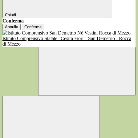
Chiudi
Conferma
Annulla
Conferma
Istituto Comprensivo Statale "Cesira Fiori"
San Demetrio - Rocca
di Mezzo