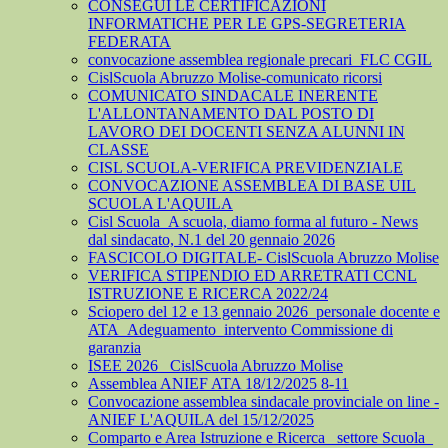
CONSEGUI LE CERTIFICAZIONI
INFORMATICHE PER LE GPS-SEGRETERIA
FEDERATA
convocazione assemblea regionale precari_FLC CGIL
CislScuola Abruzzo Molise-comunicato ricorsi
COMUNICATO SINDACALE INERENTE
L'ALLONTANAMENTO DAL POSTO DI
LAVORO DEI DOCENTI SENZA ALUNNI IN
CLASSE
CISL SCUOLA-VERIFICA PREVIDENZIALE
CONVOCAZIONE ASSEMBLEA DI BASE UIL
SCUOLA L'AQUILA
Cisl Scuola_A scuola, diamo forma al futuro - News
dal sindacato, N.1 del 20 gennaio 2026
FASCICOLO DIGITALE- CislScuola Abruzzo Molise
VERIFICA STIPENDIO ED ARRETRATI CCNL
ISTRUZIONE E RICERCA 2022/24
Sciopero del 12 e 13 gennaio 2026_personale docente e
ATA_Adeguamento_intervento Commissione di
garanzia
ISEE 2026_ CislScuola Abruzzo Molise
Assemblea ANIEF ATA 18/12/2025 8-11
Convocazione assemblea sindacale provinciale on line -
ANIEF L'AQUILA del 15/12/2025
Comparto e Area Istruzione e Ricerca_ settore Scuola_