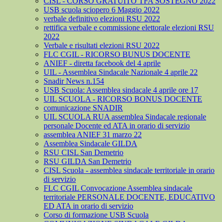
CISL - CORSO GRATUITO TFA SOSTEGNO 2022
USB scuola sciopero 6 Maggio 2022
verbale definitivo elezioni RSU 2022
rettifica verbale e commissione elettorale elezioni RSU
2022
Verbale e risultati elezioni RSU 2022
FLC CGIL - RICORSO BUNUS DOCENTE
ANIEF - diretta facebook del 4 aprile
UIL - Assemblea Sindacale Nazionale 4 aprile 22
Snadir News n.154
USB Scuola: Assemblea sindacale 4 aprile ore 17
UIL SCUOLA - RICORSO BONUS DOCENTE
comunicazione SNADIR
UIL SCUOLA RUA assemblea Sindacale regionale
personale Docente ed ATA in orario di servizio
assemblea ANIEF 31 marzo 22
Assemblea Sindacale GILDA
RSU CISL San Demetrio
RSU GILDA San Demetrio
CISL Scuola - assemblea sindacale territoriale in orario
di servizio
FLC CGIL Convocazione Assemblea sindacale
territoriale PERSONALE DOCENTE, EDUCATIVO
ED ATA in orario di servizio
Corso di formazione USB Scuola