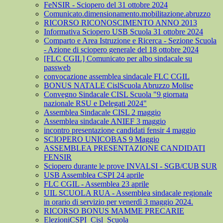
FeNSIR - Sciopero del 31 ottobre 2024
Comunicato.dimensionamento.mobilitazione.abruzzo
RICORSO RICONOSCIMENTO ANNO 2013
Informativa Sciopero USB Scuola 31 ottobre 2024
Comparto e Area Istruzione e Ricerca - Sezione Scuola
- Azione di sciopero generale del 18 ottobre 2024
[FLC CGIL] Comunicato per albo sindacale su
passweb
convocazione assemblea sindacale FLC CGIL
BONUS NATALE CislScuola Abruzzo Molise
Convegno Sindacale CISL Scuola "9 giornata
nazionale RSU e Delegati 2024"
Assemblea Sindacale CISL 2 maggio
Assemblea sindacale ANIEF 3 maggio
incontro presentazione candidati fensir 4 maggio
SCIOPERO UNICOBAS 9 Maggio
ASSEMBLEA PRESENTAZIONE CANDIDATI
FENSIR
Sciopero durante le prove INVALSI - SGB/CUB SUR
USB Assemblea CSPI 24 aprile
FLC CGIL - Assemblea 23 aprile
UIL SCUOLA RUA - Assemblea sindacale regionale
in orario di servizio per venerdì 3 maggio 2024.
RICORSO BONUS MAMME PRECARIE
ElezioniCSPI_Cisl_Scuola