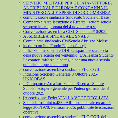
SERVIZIO MILITARE PER GLI ATA- VITTORIA
AL TRIBUNALE DI ROMA E CONDANNA IL
MINISTERO ALLE SPESE DI SOCCOMBENZA
comunicazione sindacale-Sindacato Sociale di Base
Comparto e Area Istruzione e Ricerca_ settore scuola_
sciopero intera giornata del 4 novembre p.v.
Convocazione assemblea CISL Scuola 24/10/2025
ASSEMBLEA SINDACALE SNALS
Comunicato sindacale- CislScuola Abruzzo Molise
incontro on line Fondo Espero-flc cgil
Indicazioni nazionali e DDL Gasparri: stessa faccia
della nuova scuola del ventennio. L’Alleanza Studenti-
Lavoratori rafforza la battaglia per una nuova scuola
pubblica in questo autunno
convocazione assemblea sindacale FLC CGIL
Indizione Sciopero Generale 3 Ottobre 2025-
UNICOBAS
I: Comparto e Area Istruzione e Ricerca_ Settore
Scuola_ sciopero generale per l'intera giornata del 3
ottobre 2025
[Associazione FederATA] LA VOCE DEGLI ATA
Snadir Info-Point n.483 - All'albo sindacale ex art.25
legge 300/1970. Pensioni 2026, pubblicate le istruzioni
operative
convocazione assemblea sindacale FLC CGIL del