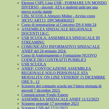
Elezioni CSPI: Lista USB - FORMARE UN MONDO
DIVERSO - docenti, ATA e studenti uniti per una
nuova scuola statale
CISL SCUOLA Abruzzo Molise - Avviso corso
30CFU ART13_DPCM04082023
Corso di preparazione al Concorso DS 6 febb 24
ASSEMBLEA SINDACALE REGIONALE
DOCENTI I.R.C.
USB SCUOLA: ASSEMBLEA SINDACALE IN
STREAMING
COMUNICATO INFORMATIVO SINDACALE
ANIEF del 24 gennaio 2024.
Corso di Aggiornamento e Formazione NUOVO
CODICE DEI CONTRATTI PUBBLICI
USB SCUOLA
ANIEF: CONVOCAZIONE ASSEMBLEA
REGIONALE SOLO PERSONALE ATA
MODALITA' ON LINE VENERDI' 15 DICEMBRE
ORE 9 - 12
Sciopero del comparto scuola per l’intera giornata di
giovedì 7 dicembre 2023.
Comunicazione Fondo Espero
ASSEMBLEA SINDACALE ANIEF 11/12/2023
Sciopero generale 17 novembre 2023
Sciopero USB del 17/11/2023