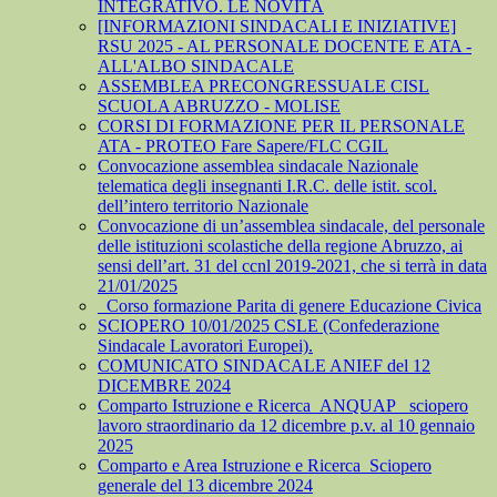
INTEGRATIVO. LE NOVITÀ
[INFORMAZIONI SINDACALI E INIZIATIVE]
RSU 2025 - AL PERSONALE DOCENTE E ATA -
ALL'ALBO SINDACALE
ASSEMBLEA PRECONGRESSUALE CISL
SCUOLA ABRUZZO - MOLISE
CORSI DI FORMAZIONE PER IL PERSONALE
ATA - PROTEO Fare Sapere/FLC CGIL
Convocazione assemblea sindacale Nazionale
telematica degli insegnanti I.R.C. delle istit. scol.
dell’intero territorio Nazionale
Convocazione di un’assemblea sindacale, del personale
delle istituzioni scolastiche della regione Abruzzo, ai
sensi dell’art. 31 del ccnl 2019-2021, che si terrà in data
21/01/2025
_Corso formazione Parita di genere Educazione Civica
SCIOPERO 10/01/2025 CSLE (Confederazione
Sindacale Lavoratori Europei).
COMUNICATO SINDACALE ANIEF del 12
DICEMBRE 2024
Comparto Istruzione e Ricerca_ANQUAP_ sciopero
lavoro straordinario da 12 dicembre p.v. al 10 gennaio
2025
Comparto e Area Istruzione e Ricerca_Sciopero
generale del 13 dicembre 2024