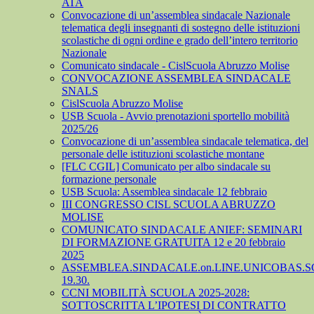
ATA
Convocazione di un’assemblea sindacale Nazionale
telematica degli insegnanti di sostegno delle istituzioni
scolastiche di ogni ordine e grado dell’intero territorio
Nazionale
Comunicato sindacale - CislScuola Abruzzo Molise
CONVOCAZIONE ASSEMBLEA SINDACALE
SNALS
CislScuola Abruzzo Molise
USB Scuola - Avvio prenotazioni sportello mobilità
2025/26
Convocazione di un’assemblea sindacale telematica, del
personale delle istituzioni scolastiche montane
[FLC CGIL] Comunicato per albo sindacale su
formazione personale
USB Scuola: Assemblea sindacale 12 febbraio
III CONGRESSO CISL SCUOLA ABRUZZO
MOLISE
COMUNICATO SINDACALE ANIEF: SEMINARI
DI FORMAZIONE GRATUITA 12 e 20 febbraio
2025
ASSEMBLEA.SINDACALE.on.LINE.UNICOBAS.SCU
19.30.
CCNI MOBILITÀ SCUOLA 2025-2028:
SOTTOSCRITTA L’IPOTESI DI CONTRATTO