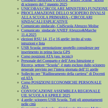
di sciopero del 7 maggio 2025
UNICOBAS:CIRCOLARE.MINISTERO.FUNZIONE.
PROCLAMAZIONE DELLO SCIOPERO INVALSI
ALLA SCUOLA PRIMARIA - CIRCOLARI
SINDACALI ESPLICATIVE
Comunicato sindacale- CislScuola Abruzzo Molise
Comunicato_sindacale ANIEF Abruzzo&Marche
11.4.2025
elezioni RSU 14, 15 e 16 aprile: invito al voto,
istruzioni e lista
USB Scuola: prenotazione sportello consulenze per
inserimento in prima fascia GPS
Corso posizioni ATA (ass. tecnici)
Personale del Comparto e dell’Area Istruzione e
Ricerca, settore “Scuola”, è stato escluso dallo sciopero
generale previsto per l’intera giornata dell’11 aprile
Sollecito per "Riallineamento della carriera" di Docenti
ed ATA
Corso POSIZIONI ECONOMICHE PERSONALE
ATA
CONVOCAZIONE ASSEMBLEA REGIONALE
UIL SCUOLA 8 APRILE 2025
4 aprile: sciopero USB Scuola. Tutti gli appuntamenti
nelle città