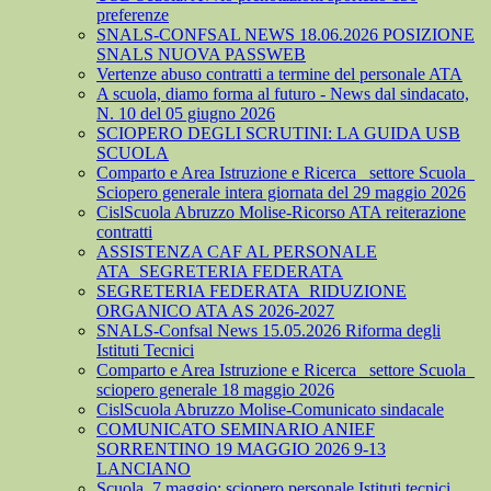
preferenze
SNALS-CONFSAL NEWS 18.06.2026 POSIZIONE
SNALS NUOVA PASSWEB
Vertenze abuso contratti a termine del personale ATA
A scuola, diamo forma al futuro - News dal sindacato,
N. 10 del 05 giugno 2026
SCIOPERO DEGLI SCRUTINI: LA GUIDA USB
SCUOLA
Comparto e Area Istruzione e Ricerca_ settore Scuola_
Sciopero generale intera giornata del 29 maggio 2026
CislScuola Abruzzo Molise-Ricorso ATA reiterazione
contratti
ASSISTENZA CAF AL PERSONALE
ATA_SEGRETERIA FEDERATA
SEGRETERIA FEDERATA_RIDUZIONE
ORGANICO ATA AS 2026-2027
SNALS-Confsal News 15.05.2026 Riforma degli
Istituti Tecnici
Comparto e Area Istruzione e Ricerca_ settore Scuola_
sciopero generale 18 maggio 2026
CislScuola Abruzzo Molise-Comunicato sindacale
COMUNICATO SEMINARIO ANIEF
SORRENTINO 19 MAGGIO 2026 9-13
LANCIANO
Scuola, 7 maggio: sciopero personale Istituti tecnici