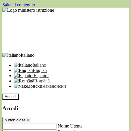
Salta al contenuto
Italiano
Italiano
English
Español
Română
македонски
Accedi
Accedi
button close
×
Nome Utente