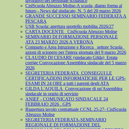
lavorativo del personale scolastico
CislScuola Abruzzo Molise-A scuola, diamo forma al
futuro - News dal sindacato, N. 5 del 20 marzo 2026
GRANDE SUCCESSO SEMINARIO FEDERATA A
PESCARA
USB Scuola: apertura sportello mobilita 2026/27
CARTA DOCENTE_ CislScuola Abruzzo Molise
SEMINARIO DI FORMAZIONE PERSONALE
ATA 23 MARZO 2026 A VERONA
Comparto e Area Istruzione e Ricerca_ settore Scuola_
azioni di sciopero per l'intera giornata del 9 marzo 2026
CLAUDIO DI CESARE (sindacato Gilda)_Errata
corrige Convocazione Assemblea sindacale del 5 marzo
2026
SEGRETERIA FEDERATA_CONSEGUI LE
CERTIFICAZIONI INFORMATICHE PER LE GPS-
ESAMI IN 24 ORE a tutti i parenti degli ATA
GILDA L'AQUILA_Convocazione di un'Assemblea
sindacale in orario di servizio
ANIEF - COMUNICATO SINDACALE 24
FEBBRAIO 2026 . GPS
Riapertura tavolo contrattuale CCNL 25-27- CislScuola
Abruzzo Molise
SEGRETERIA FEDERATA-SEMINARIO
REGIONALE DI FORMAZIONE DEL