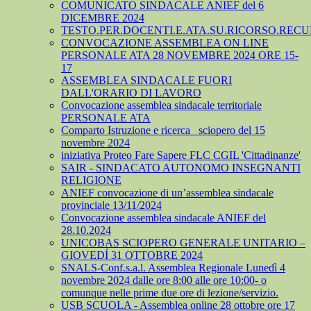
COMUNICATO SINDACALE ANIEF del 6
DICEMBRE 2024
TESTO.PER.DOCENTI.E.ATA.SU.RICORSO.RECU
CONVOCAZIONE ASSEMBLEA ON LINE
PERSONALE ATA 28 NOVEMBRE 2024 ORE 15-
17
ASSEMBLEA SINDACALE FUORI
DALL'ORARIO DI LAVORO
Convocazione assemblea sindacale territoriale
PERSONALE ATA
Comparto Istruzione e ricerca_ sciopero del 15
novembre 2024
iniziativa Proteo Fare Sapere FLC CGIL 'Cittadinanze'
SAIR - SINDACATO AUTONOMO INSEGNANTI
RELIGIONE
ANIEF convocazione di un’assemblea sindacale
provinciale 13/11/2024
Convocazione assemblea sindacale ANIEF del
28.10.2024
UNICOBAS SCIOPERO GENERALE UNITARIO –
GIOVEDÍ 31 OTTOBRE 2024
SNALS-Conf.s.a.l. Assemblea Regionale Lunedì 4
novembre 2024 dalle ore 8:00 alle ore 10:00- o
comunque nelle prime due ore di lezione/servizio.
USB SCUOLA - Assemblea online 28 ottobre ore 17