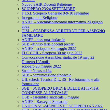
Nuovo SAIR Docenti Religione
SCIOPERO 23/24 SETTEMBRE
F.I.S.I. Sciopero Generale 8-9-10 settembre
Insegnanti di Religione
ANIEF - Assemblea/incontro informativo 24 giugno
2022
CISL - SCADENZA ARRETRATI PER ASSEGNO
FAMILIARE
ANIEF - rassegna sindacale
SGB -Avviso ferie docenti precari
ANIEF - sciopero 30 maggio 2022
FLC CGIL - Sciopero 30 maggio 2022
Convocazione Assemblea sindacale 19 mag 22
Distretto L'Aquila
sciopero 20 maggio 2022
Snadir News n.164
SGB - comunicazione sindacale
UIL scheda Tecnica D.L. 36 - Reclutamento e alta
formazione
SGB - SCIOPERO BREVE DELLE ATTIVITA’
CONNESSE ALL’INVALSI
USB - assemblea sindacale 3 maggio
ANIEF - Rassegna Sindacale
UNICONAS -MANIFESTO SCIOPERO 6.5.2022