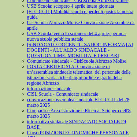
Comunicato sindacale _ Cisl Scuola Abruzzo Molise
USB Scuola: sciopero 4 aprile intera giornata
[FLC CGIL] Mobilità scuola e perdenti posto: la nostra
guida
CislScuola Abruzzo Molise Convocazione Assemblea 2
aprile
USB Scuola: verso lo sciopero del 4 aprile, per una
nuova scuola pubblica statale
[SINDACATO DOCENTI - SADOC INFORMA] AI
DOCENTI - ALL'ALBO SINDACALE -
QUESTION TIME: MOBILITA' E PRECARI
Comunicato sindacale - CislScuola Abruzzo Molise
POSTA CERTIFICATA: Convocazione di
un’assemblea sindacale telematica, del personale delle
istituzioni scolastiche di ogni ordine e grado della
regione Abruzzo
informazione sindacale
CISL Scuola - Comunicato sindacale
convocazione assemblea sindacale FLC CGIL del 28
marzo 2025
Comparto e Area Istruzione e Ricerca_Sciopero dell'8
marzo 2025
informativa sindacale SINDACATO SOCIALE DI
BASE
Corso POSIZIONI ECONOMICHE PERSONALE