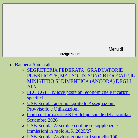
Menu di
navigazione
Bacheca Sindacale
SEGRETERIA FEDERATA_GRADUATORIE
PUBBLICATE, MA I SOLDI SONO BLOCCATI!,IL
MINISTERO SI DIMENTICA (ANCORA) DEGLI
ATA
FLC CGIL_Nuove posizioni economiche e incarichi
specifici
USB Scuola: apertura sportello Assegnazioni
Provvisorie e Utilizzazioni
Corso di formazione RLS del personale della scuola -
Settembre 2026
USB Scuola: Assemblea online su supplenze e
immissioni in ruolo A.S. 2026/27
USB Scuola: Avvio prenotazioni sportello 150