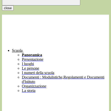
close
Scuola
Panoramica
Presentazione
I luoghi
Le persone
I numeri della scuola
Documenti : Modulistiche,Regolamenti e Documenti
d'Istituto
Organizzazione
La storia