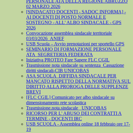
PERSONALE ATA DELLA REGIONE ABRUZZO
02 MARZO 2026
[SINDACATO DOCENTI - SADOC INFORMA] -
AI DOCENTI DI POSTO NORMALE E
SOSTEGNO - ALL' ALBO SINDACALE - GPS
2026
Convocazione assemblea sindacale territoriale
03/03/2026_ANIEF
USB Scuola – Avvio prenotazioni per sportello GPS
SEMINARIO DI FORMAZIONE PERSONALE
ATA_SEGRETERIA FEDERATA
Iniziativa PROTEO Fare Sapere FLC CGIL
Trasmissione nota sindacale su sentenza_Cassazione
diritti sindacali-CIB UNICOBAS
ASA SCUOLA_DIFFIDA SINDACALE PER
MANCATO RISPETTO DELLA NORMATIVA SUL
DIRITTO ALLA PROROGA DELLE SUPPLENZE
BREVI
[FLC CGIL] Comunicato per albo sindacale su
dimensionamento rete scolastica
Trasmissione.nota.sindacale _UNICOBAS
RICORSO PER L' ABUSO DEI CONTRATTI A
TERMINE - DOCENTI IRC
USB SCUOLA - Assemblea online 18 febbraio ore 17-
19