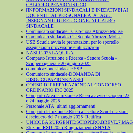
CALCOLO PENSIONISTICO
[INFORMAZIONI SINDACALI E INIZIATIVE] AI
DOCENTI - AL PERSONALE ATA - AGLI
INSEGNANTI DI RELIGIONE- ALL'ALBO
SINDACALE
Comunicato sindacale - CislScuola Abruzzo Molise
Comunicato sindacale- CislScuola Abruzzo Molise
USB Scuola avvia le prenotazioni per lo sportello
assegnazioni provvisorie e utilizzazioni
NASPI 2025 LAQUILA
Comparto Istruzione e Ricerca - Settore Scuola -
Sciopero generale 20 giugno 2025
comunicazione sindacale SSB
Comunicato sindacale-DOMANDA DI
DISOCCUPAZIONE NASPI
CORSO DI PREPARAZIONE AL CONCORSO
ORDINARIO IRC 2025
Comparto Area Istruzione e Ricerca avviso sciopero 23
e 24 maggio 2025
Personale ATA: ultimi aggiornamenti
Comparto Istruzione e Ricerca_ settore Scuola_ azioni
di sciopero del 7 maggio 2025_Rettifica
UNICOBAS:URGENTE:SCIOPERO.BREVE.7.MAGG
Elezioni RSU 2025 Ringraziamento SNALS
Comparto Istruzione e Ricerca_ settore Scuola_ azioni