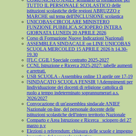
TUTTO IL PERSONALE SCOLASTICO delle
istituzioni scolastiche delle regioni ABRUZZO e
MARCHE sul tema dell'INCLUSIONE scolastica
UNICOBAS:CIRCOLARE MINISTERO
FUNZIONE PUBBLICA.SCIOPERO INTERA
GIORNATA LUNEDi 20 APRILE 2026
Corso di Formazione Nuove Indicazioni Nazionali
ASSEMBLEA SINDACALE on LINE UNICOBAS
SCUOLA MERCOLED 15 APRILE 2026 h 14.30-
19.30
[FLC CGIL] Speciale contratto 2025-2027
CCNL Istruzione e Ricerca 2025-2027: tabelle aumenti
e arretrati.
USB SCUOLA - Assemblea online 13 aprile ore 17-19
[SINDACATO SCUOLA FENSIR ] Adempimenti per
lindividuazione dei docenti di religione cattolica di
ruolo a tempo indeterminato soprannumerari a.s.
2026/2027
Convocazione di un'assemblea sindacale ANIEF
Nazionale on-line, del personale docente delle
istituzioni scolastiche dell'intero territorio Nazionale
Comparto e Area Istruzione e Ricerca_ sciopero del 27
marzo p.v
Elezioni o referendum: chiusura delle scuole e impegno