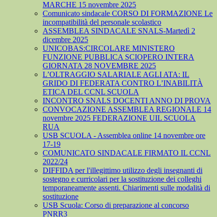
MARCHE 15 novembre 2025
Comunicato sindacale CORSO DI FORMAZIONE Le
incompatibilità del personale scolastico
ASSEMBLEA SINDACALE SNALS-Martedì 2
dicembre 2025
UNICOBAS:CIRCOLARE MINISTERO
FUNZIONE PUBBLICA SCIOPERO INTERA
GIORNATA 28 NOVEMBRE 2025
L’OLTRAGGIO SALARIALE AGLI ATA: IL
GRIDO DI FEDERATA CONTRO L’INABILITÀ
ETICA DEL CCNL SCUOLA
INCONTRO SNALS DOCENTI ANNO DI PROVA
CONVOCAZIONE ASSEMBLEA REGIONALE 14
novembre 2025 FEDERAZIONE UIL SCUOLA
RUA
USB SCUOLA - Assemblea online 14 novembre ore
17-19
COMUNICATO SINDACALE FIRMATO IL CCNL
2022/24
DIFFIDA per l'illegittimo utilizzo degli insegnanti di
sostegno e curricolari per la sostituzione dei colleghi
temporaneamente assenti. Chiarimenti sulle modalità di
sostituzione
USB Scuola: Corso di preparazione al concorso
PNRR3