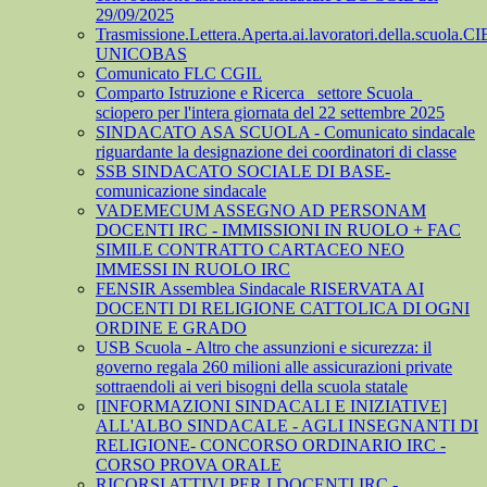
29/09/2025
Trasmissione.Lettera.Aperta.ai.lavoratori.della.scuola.CI
UNICOBAS
Comunicato FLC CGIL
Comparto Istruzione e Ricerca_ settore Scuola_
sciopero per l'intera giornata del 22 settembre 2025
SINDACATO ASA SCUOLA - Comunicato sindacale
riguardante la designazione dei coordinatori di classe
SSB SINDACATO SOCIALE DI BASE-
comunicazione sindacale
VADEMECUM ASSEGNO AD PERSONAM
DOCENTI IRC - IMMISSIONI IN RUOLO + FAC
SIMILE CONTRATTO CARTACEO NEO
IMMESSI IN RUOLO IRC
FENSIR Assemblea Sindacale RISERVATA AI
DOCENTI DI RELIGIONE CATTOLICA DI OGNI
ORDINE E GRADO
USB Scuola - Altro che assunzioni e sicurezza: il
governo regala 260 milioni alle assicurazioni private
sottraendoli ai veri bisogni della scuola statale
[INFORMAZIONI SINDACALI E INIZIATIVE]
ALL'ALBO SINDACALE - AGLI INSEGNANTI DI
RELIGIONE- CONCORSO ORDINARIO IRC -
CORSO PROVA ORALE
RICORSI ATTIVI PER I DOCENTI IRC -