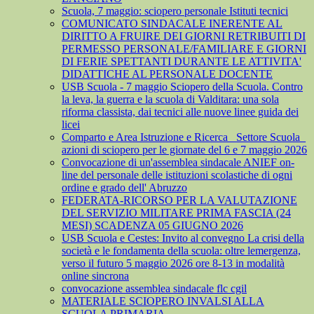
Scuola, 7 maggio: sciopero personale Istituti tecnici
COMUNICATO SINDACALE INERENTE AL
DIRITTO A FRUIRE DEI GIORNI RETRIBUITI DI
PERMESSO PERSONALE/FAMILIARE E GIORNI
DI FERIE SPETTANTI DURANTE LE ATTIVITA'
DIDATTICHE AL PERSONALE DOCENTE
USB Scuola - 7 maggio Sciopero della Scuola. Contro
la leva, la guerra e la scuola di Valditara: una sola
riforma classista, dai tecnici alle nuove linee guida dei
licei
Comparto e Area Istruzione e Ricerca_ Settore Scuola_
azioni di sciopero per le giornate del 6 e 7 maggio 2026
Convocazione di un'assemblea sindacale ANIEF on-
line del personale delle istituzioni scolastiche di ogni
ordine e grado dell' Abruzzo
FEDERATA-RICORSO PER LA VALUTAZIONE
DEL SERVIZIO MILITARE PRIMA FASCIA (24
MESI) SCADENZA 05 GIUGNO 2026
USB Scuola e Cestes: Invito al convegno La crisi della
società e le fondamenta della scuola: oltre lemergenza,
verso il futuro 5 maggio 2026 ore 8-13 in modalità
online sincrona
convocazione assemblea sindacale flc cgil
MATERIALE SCIOPERO INVALSI ALLA
SCUOLA PRIMARIA