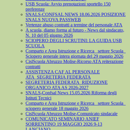
USB Scuola: Avvio prenotazioni sportello 150
preferenze
SNALS-CONFSAL NEWS 18.06.2026 POSIZIONE
SNALS NUOVA PASSWEB
Vertenze abuso contratti a termine del personale ATA
A scuola, diamo forma al futuro - News dal sindacato,
N. 10 del 05 giugno 2026
SCIOPERO DEGLI SCRUTINI: LA GUIDA USB
SCUOLA
Comparto e Area Istruzione e Ricerca_ settore Scuola_
Sciopero generale intera giornata del 29 maggio 2026
CislScuola Abruzzo Molise-Ricorso ATA reiterazione
contratti
ASSISTENZA CAF AL PERSONALE
ATA_SEGRETERIA FEDERATA
SEGRETERIA FEDERATA_RIDUZIONE
ORGANICO ATA AS 2026-2027
SNALS-Confsal News 15.05.2026 Riforma degli
Istituti Tecnici
Comparto e Area Istruzione e Ricerca_ settore Scuola_
sciopero generale 18 maggio 2026
CislScuola Abruzzo Molise-Comunicato sindacale
COMUNICATO SEMINARIO ANIEF
SORRENTINO 19 MAGGIO 2026 9-13
LANCIANO