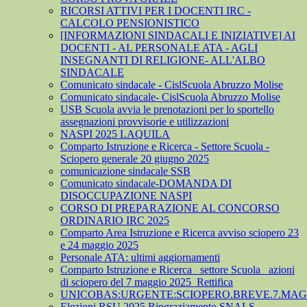
RICORSI ATTIVI PER I DOCENTI IRC -
CALCOLO PENSIONISTICO
[INFORMAZIONI SINDACALI E INIZIATIVE] AI
DOCENTI - AL PERSONALE ATA - AGLI
INSEGNANTI DI RELIGIONE- ALL'ALBO
SINDACALE
Comunicato sindacale - CislScuola Abruzzo Molise
Comunicato sindacale- CislScuola Abruzzo Molise
USB Scuola avvia le prenotazioni per lo sportello
assegnazioni provvisorie e utilizzazioni
NASPI 2025 LAQUILA
Comparto Istruzione e Ricerca - Settore Scuola -
Sciopero generale 20 giugno 2025
comunicazione sindacale SSB
Comunicato sindacale-DOMANDA DI
DISOCCUPAZIONE NASPI
CORSO DI PREPARAZIONE AL CONCORSO
ORDINARIO IRC 2025
Comparto Area Istruzione e Ricerca avviso sciopero 23
e 24 maggio 2025
Personale ATA: ultimi aggiornamenti
Comparto Istruzione e Ricerca_ settore Scuola_ azioni
di sciopero del 7 maggio 2025_Rettifica
UNICOBAS:URGENTE:SCIOPERO.BREVE.7.MAGG
Elezioni RSU 2025 Ringraziamento SNALS