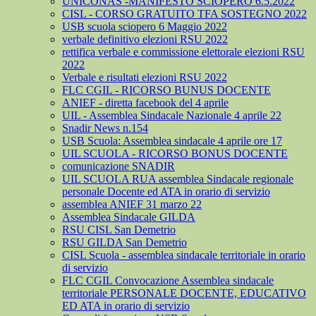
UNICONAS -MANIFESTO SCIOPERO 6.5.2022
CISL - CORSO GRATUITO TFA SOSTEGNO 2022
USB scuola sciopero 6 Maggio 2022
verbale definitivo elezioni RSU 2022
rettifica verbale e commissione elettorale elezioni RSU
2022
Verbale e risultati elezioni RSU 2022
FLC CGIL - RICORSO BUNUS DOCENTE
ANIEF - diretta facebook del 4 aprile
UIL - Assemblea Sindacale Nazionale 4 aprile 22
Snadir News n.154
USB Scuola: Assemblea sindacale 4 aprile ore 17
UIL SCUOLA - RICORSO BONUS DOCENTE
comunicazione SNADIR
UIL SCUOLA RUA assemblea Sindacale regionale
personale Docente ed ATA in orario di servizio
assemblea ANIEF 31 marzo 22
Assemblea Sindacale GILDA
RSU CISL San Demetrio
RSU GILDA San Demetrio
CISL Scuola - assemblea sindacale territoriale in orario
di servizio
FLC CGIL Convocazione Assemblea sindacale
territoriale PERSONALE DOCENTE, EDUCATIVO
ED ATA in orario di servizio