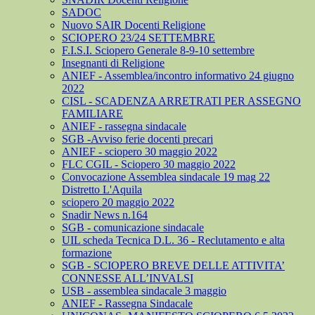
SADOC
Nuovo SAIR Docenti Religione
SCIOPERO 23/24 SETTEMBRE
F.I.S.I. Sciopero Generale 8-9-10 settembre
Insegnanti di Religione
ANIEF - Assemblea/incontro informativo 24 giugno
2022
CISL - SCADENZA ARRETRATI PER ASSEGNO
FAMILIARE
ANIEF - rassegna sindacale
SGB -Avviso ferie docenti precari
ANIEF - sciopero 30 maggio 2022
FLC CGIL - Sciopero 30 maggio 2022
Convocazione Assemblea sindacale 19 mag 22
Distretto L'Aquila
sciopero 20 maggio 2022
Snadir News n.164
SGB - comunicazione sindacale
UIL scheda Tecnica D.L. 36 - Reclutamento e alta
formazione
SGB - SCIOPERO BREVE DELLE ATTIVITA’
CONNESSE ALL’INVALSI
USB - assemblea sindacale 3 maggio
ANIEF - Rassegna Sindacale