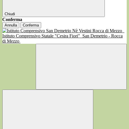
Chiudi
Conferma
Annulla
Conferma
Istituto Comprensivo Statale "Cesira Fiori"
San Demetrio - Rocca
di Mezzo