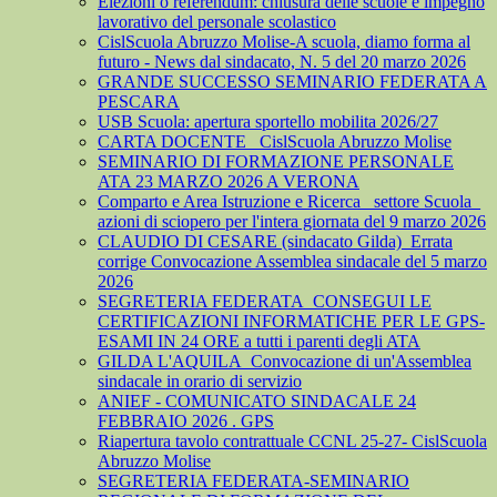
Elezioni o referendum: chiusura delle scuole e impegno
lavorativo del personale scolastico
CislScuola Abruzzo Molise-A scuola, diamo forma al
futuro - News dal sindacato, N. 5 del 20 marzo 2026
GRANDE SUCCESSO SEMINARIO FEDERATA A
PESCARA
USB Scuola: apertura sportello mobilita 2026/27
CARTA DOCENTE_ CislScuola Abruzzo Molise
SEMINARIO DI FORMAZIONE PERSONALE
ATA 23 MARZO 2026 A VERONA
Comparto e Area Istruzione e Ricerca_ settore Scuola_
azioni di sciopero per l'intera giornata del 9 marzo 2026
CLAUDIO DI CESARE (sindacato Gilda)_Errata
corrige Convocazione Assemblea sindacale del 5 marzo
2026
SEGRETERIA FEDERATA_CONSEGUI LE
CERTIFICAZIONI INFORMATICHE PER LE GPS-
ESAMI IN 24 ORE a tutti i parenti degli ATA
GILDA L'AQUILA_Convocazione di un'Assemblea
sindacale in orario di servizio
ANIEF - COMUNICATO SINDACALE 24
FEBBRAIO 2026 . GPS
Riapertura tavolo contrattuale CCNL 25-27- CislScuola
Abruzzo Molise
SEGRETERIA FEDERATA-SEMINARIO