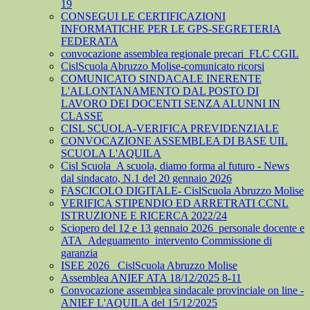
19
CONSEGUI LE CERTIFICAZIONI
INFORMATICHE PER LE GPS-SEGRETERIA
FEDERATA
convocazione assemblea regionale precari_FLC CGIL
CislScuola Abruzzo Molise-comunicato ricorsi
COMUNICATO SINDACALE INERENTE
L'ALLONTANAMENTO DAL POSTO DI
LAVORO DEI DOCENTI SENZA ALUNNI IN
CLASSE
CISL SCUOLA-VERIFICA PREVIDENZIALE
CONVOCAZIONE ASSEMBLEA DI BASE UIL
SCUOLA L'AQUILA
Cisl Scuola_A scuola, diamo forma al futuro - News
dal sindacato, N.1 del 20 gennaio 2026
FASCICOLO DIGITALE- CislScuola Abruzzo Molise
VERIFICA STIPENDIO ED ARRETRATI CCNL
ISTRUZIONE E RICERCA 2022/24
Sciopero del 12 e 13 gennaio 2026_personale docente e
ATA_Adeguamento_intervento Commissione di
garanzia
ISEE 2026_ CislScuola Abruzzo Molise
Assemblea ANIEF ATA 18/12/2025 8-11
Convocazione assemblea sindacale provinciale on line -
ANIEF L'AQUILA del 15/12/2025