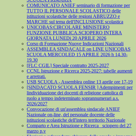
COMUNICATO ANIEF seminario di formazione per
TUTTO IL PERSONALE SCOLASTICO delle
istituzioni scolastiche delle regioni ABRUZZO e
MARCHE sul tema dell'INCLUSIONE scolastica
UNICOBAS:CIRCOLARE MINISTERO
FUNZIONE PUBBLICA.SCIOPERO INTERA
GIORNATA LUNEDi 20 APRILE 2026
Corso di Formazione Nuove Indicazioni Nazionali
ASSEMBLEA SINDACALE on LINE UNICOBAS
SCUOLA MERCOLED 15 APRILE 2026 h 14.30-
19.30
[FLC CGIL] Speciale contratto 2025-2027
CCNL Istruzione e Ricerca 2025-2027: tabelle aumenti
e arretrati.
USB SCUOLA - Assemblea online 13 aprile ore 17-19
[SINDACATO SCUOLA FENSIR ] Adempimenti per
lindividuazione dei docenti di religione cattolica di
ruolo a tempo indeterminato soprannumerari a.s.
2026/2027
Convocazione di un'assemblea sindacale ANIEF
Nazionale on-line, del personale docente delle
istituzioni scolastiche dell'intero territorio Nazionale
Comparto e Area Istruzione e Ricerca_ sciopero del 27
marzo p.v