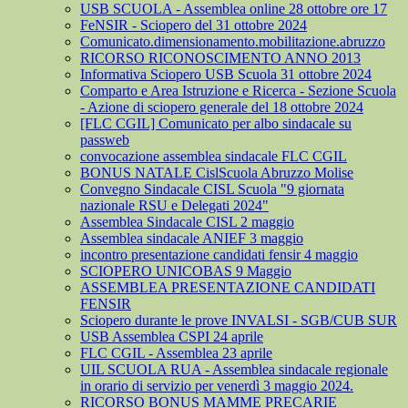
USB SCUOLA - Assemblea online 28 ottobre ore 17
FeNSIR - Sciopero del 31 ottobre 2024
Comunicato.dimensionamento.mobilitazione.abruzzo
RICORSO RICONOSCIMENTO ANNO 2013
Informativa Sciopero USB Scuola 31 ottobre 2024
Comparto e Area Istruzione e Ricerca - Sezione Scuola
- Azione di sciopero generale del 18 ottobre 2024
[FLC CGIL] Comunicato per albo sindacale su
passweb
convocazione assemblea sindacale FLC CGIL
BONUS NATALE CislScuola Abruzzo Molise
Convegno Sindacale CISL Scuola "9 giornata
nazionale RSU e Delegati 2024"
Assemblea Sindacale CISL 2 maggio
Assemblea sindacale ANIEF 3 maggio
incontro presentazione candidati fensir 4 maggio
SCIOPERO UNICOBAS 9 Maggio
ASSEMBLEA PRESENTAZIONE CANDIDATI
FENSIR
Sciopero durante le prove INVALSI - SGB/CUB SUR
USB Assemblea CSPI 24 aprile
FLC CGIL - Assemblea 23 aprile
UIL SCUOLA RUA - Assemblea sindacale regionale
in orario di servizio per venerdì 3 maggio 2024.
RICORSO BONUS MAMME PRECARIE