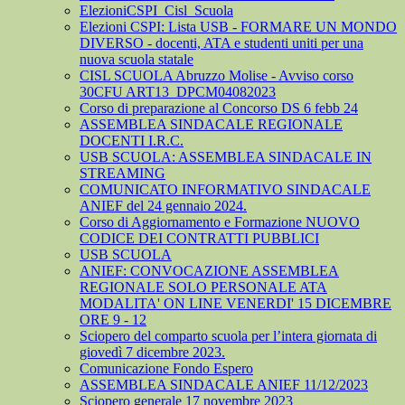
ElezioniCSPI_Cisl_Scuola
Elezioni CSPI: Lista USB - FORMARE UN MONDO
DIVERSO - docenti, ATA e studenti uniti per una
nuova scuola statale
CISL SCUOLA Abruzzo Molise - Avviso corso
30CFU ART13_DPCM04082023
Corso di preparazione al Concorso DS 6 febb 24
ASSEMBLEA SINDACALE REGIONALE
DOCENTI I.R.C.
USB SCUOLA: ASSEMBLEA SINDACALE IN
STREAMING
COMUNICATO INFORMATIVO SINDACALE
ANIEF del 24 gennaio 2024.
Corso di Aggiornamento e Formazione NUOVO
CODICE DEI CONTRATTI PUBBLICI
USB SCUOLA
ANIEF: CONVOCAZIONE ASSEMBLEA
REGIONALE SOLO PERSONALE ATA
MODALITA' ON LINE VENERDI' 15 DICEMBRE
ORE 9 - 12
Sciopero del comparto scuola per l’intera giornata di
giovedì 7 dicembre 2023.
Comunicazione Fondo Espero
ASSEMBLEA SINDACALE ANIEF 11/12/2023
Sciopero generale 17 novembre 2023