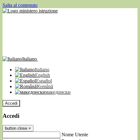
Salta al contenuto
Italiano
Italiano
English
Español
Română
македонски
Accedi
Accedi
button close
×
Nome Utente