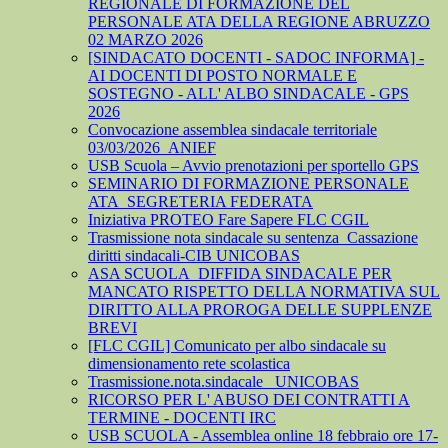
REGIONALE DI FORMAZIONE DEL
PERSONALE ATA DELLA REGIONE ABRUZZO
02 MARZO 2026
[SINDACATO DOCENTI - SADOC INFORMA] -
AI DOCENTI DI POSTO NORMALE E
SOSTEGNO - ALL' ALBO SINDACALE - GPS
2026
Convocazione assemblea sindacale territoriale
03/03/2026_ANIEF
USB Scuola – Avvio prenotazioni per sportello GPS
SEMINARIO DI FORMAZIONE PERSONALE
ATA_SEGRETERIA FEDERATA
Iniziativa PROTEO Fare Sapere FLC CGIL
Trasmissione nota sindacale su sentenza_Cassazione
diritti sindacali-CIB UNICOBAS
ASA SCUOLA_DIFFIDA SINDACALE PER
MANCATO RISPETTO DELLA NORMATIVA SUL
DIRITTO ALLA PROROGA DELLE SUPPLENZE
BREVI
[FLC CGIL] Comunicato per albo sindacale su
dimensionamento rete scolastica
Trasmissione.nota.sindacale _UNICOBAS
RICORSO PER L' ABUSO DEI CONTRATTI A
TERMINE - DOCENTI IRC
USB SCUOLA - Assemblea online 18 febbraio ore 17-