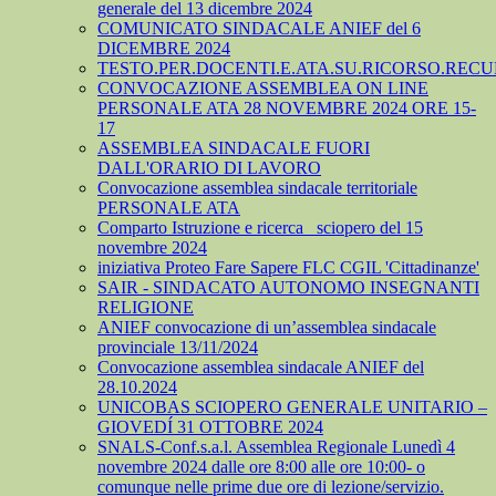
generale del 13 dicembre 2024
COMUNICATO SINDACALE ANIEF del 6
DICEMBRE 2024
TESTO.PER.DOCENTI.E.ATA.SU.RICORSO.RECU
CONVOCAZIONE ASSEMBLEA ON LINE
PERSONALE ATA 28 NOVEMBRE 2024 ORE 15-
17
ASSEMBLEA SINDACALE FUORI
DALL'ORARIO DI LAVORO
Convocazione assemblea sindacale territoriale
PERSONALE ATA
Comparto Istruzione e ricerca_ sciopero del 15
novembre 2024
iniziativa Proteo Fare Sapere FLC CGIL 'Cittadinanze'
SAIR - SINDACATO AUTONOMO INSEGNANTI
RELIGIONE
ANIEF convocazione di un’assemblea sindacale
provinciale 13/11/2024
Convocazione assemblea sindacale ANIEF del
28.10.2024
UNICOBAS SCIOPERO GENERALE UNITARIO –
GIOVEDÍ 31 OTTOBRE 2024
SNALS-Conf.s.a.l. Assemblea Regionale Lunedì 4
novembre 2024 dalle ore 8:00 alle ore 10:00- o
comunque nelle prime due ore di lezione/servizio.