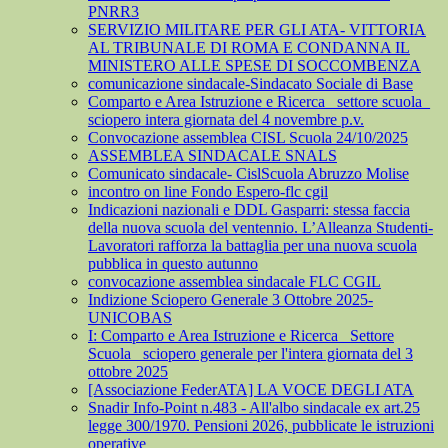
PNRR3
SERVIZIO MILITARE PER GLI ATA- VITTORIA
AL TRIBUNALE DI ROMA E CONDANNA IL
MINISTERO ALLE SPESE DI SOCCOMBENZA
comunicazione sindacale-Sindacato Sociale di Base
Comparto e Area Istruzione e Ricerca_ settore scuola_
sciopero intera giornata del 4 novembre p.v.
Convocazione assemblea CISL Scuola 24/10/2025
ASSEMBLEA SINDACALE SNALS
Comunicato sindacale- CislScuola Abruzzo Molise
incontro on line Fondo Espero-flc cgil
Indicazioni nazionali e DDL Gasparri: stessa faccia
della nuova scuola del ventennio. L’Alleanza Studenti-
Lavoratori rafforza la battaglia per una nuova scuola
pubblica in questo autunno
convocazione assemblea sindacale FLC CGIL
Indizione Sciopero Generale 3 Ottobre 2025-
UNICOBAS
I: Comparto e Area Istruzione e Ricerca_ Settore
Scuola_ sciopero generale per l'intera giornata del 3
ottobre 2025
[Associazione FederATA] LA VOCE DEGLI ATA
Snadir Info-Point n.483 - All'albo sindacale ex art.25
legge 300/1970. Pensioni 2026, pubblicate le istruzioni
operative