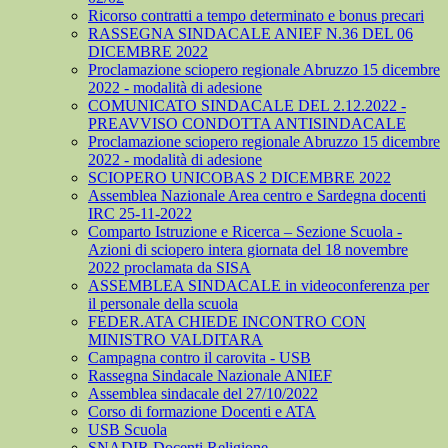
Ricorso contratti a tempo determinato e bonus precari
RASSEGNA SINDACALE ANIEF N.36 DEL 06
DICEMBRE 2022
Proclamazione sciopero regionale Abruzzo 15 dicembre
2022 - modalità di adesione
COMUNICATO SINDACALE DEL 2.12.2022 -
PREAVVISO CONDOTTA ANTISINDACALE
Proclamazione sciopero regionale Abruzzo 15 dicembre
2022 - modalità di adesione
SCIOPERO UNICOBAS 2 DICEMBRE 2022
Assemblea Nazionale Area centro e Sardegna docenti
IRC 25-11-2022
Comparto Istruzione e Ricerca – Sezione Scuola -
Azioni di sciopero intera giornata del 18 novembre
2022 proclamata da SISA
ASSEMBLEA SINDACALE in videoconferenza per
il personale della scuola
FEDER.ATA CHIEDE INCONTRO CON
MINISTRO VALDITARA
Campagna contro il carovita - USB
Rassegna Sindacale Nazionale ANIEF
Assemblea sindacale del 27/10/2022
Corso di formazione Docenti e ATA
USB Scuola
SNADIR Docenti Religione