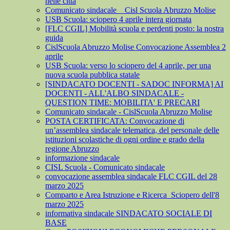
nelle città
Comunicato sindacale _ Cisl Scuola Abruzzo Molise
USB Scuola: sciopero 4 aprile intera giornata
[FLC CGIL] Mobilità scuola e perdenti posto: la nostra
guida
CislScuola Abruzzo Molise Convocazione Assemblea 2
aprile
USB Scuola: verso lo sciopero del 4 aprile, per una
nuova scuola pubblica statale
[SINDACATO DOCENTI - SADOC INFORMA] AI
DOCENTI - ALL'ALBO SINDACALE -
QUESTION TIME: MOBILITA' E PRECARI
Comunicato sindacale - CislScuola Abruzzo Molise
POSTA CERTIFICATA: Convocazione di
un’assemblea sindacale telematica, del personale delle
istituzioni scolastiche di ogni ordine e grado della
regione Abruzzo
informazione sindacale
CISL Scuola - Comunicato sindacale
convocazione assemblea sindacale FLC CGIL del 28
marzo 2025
Comparto e Area Istruzione e Ricerca_Sciopero dell'8
marzo 2025
informativa sindacale SINDACATO SOCIALE DI
BASE