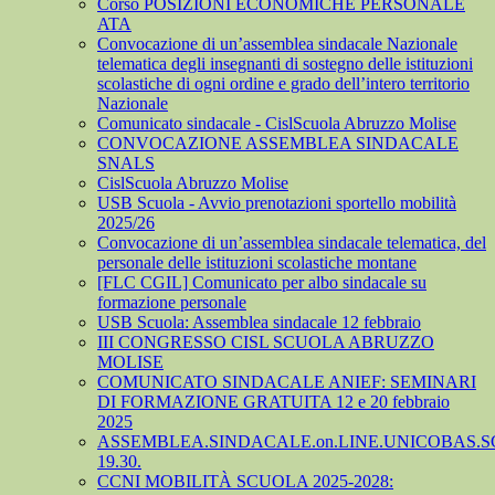
Corso POSIZIONI ECONOMICHE PERSONALE
ATA
Convocazione di un’assemblea sindacale Nazionale
telematica degli insegnanti di sostegno delle istituzioni
scolastiche di ogni ordine e grado dell’intero territorio
Nazionale
Comunicato sindacale - CislScuola Abruzzo Molise
CONVOCAZIONE ASSEMBLEA SINDACALE
SNALS
CislScuola Abruzzo Molise
USB Scuola - Avvio prenotazioni sportello mobilità
2025/26
Convocazione di un’assemblea sindacale telematica, del
personale delle istituzioni scolastiche montane
[FLC CGIL] Comunicato per albo sindacale su
formazione personale
USB Scuola: Assemblea sindacale 12 febbraio
III CONGRESSO CISL SCUOLA ABRUZZO
MOLISE
COMUNICATO SINDACALE ANIEF: SEMINARI
DI FORMAZIONE GRATUITA 12 e 20 febbraio
2025
ASSEMBLEA.SINDACALE.on.LINE.UNICOBAS.SCU
19.30.
CCNI MOBILITÀ SCUOLA 2025-2028: