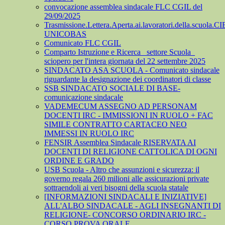
convocazione assemblea sindacale FLC CGIL del
29/09/2025
Trasmissione.Lettera.Aperta.ai.lavoratori.della.scuola.CI
UNICOBAS
Comunicato FLC CGIL
Comparto Istruzione e Ricerca_ settore Scuola_
sciopero per l'intera giornata del 22 settembre 2025
SINDACATO ASA SCUOLA - Comunicato sindacale
riguardante la designazione dei coordinatori di classe
SSB SINDACATO SOCIALE DI BASE-
comunicazione sindacale
VADEMECUM ASSEGNO AD PERSONAM
DOCENTI IRC - IMMISSIONI IN RUOLO + FAC
SIMILE CONTRATTO CARTACEO NEO
IMMESSI IN RUOLO IRC
FENSIR Assemblea Sindacale RISERVATA AI
DOCENTI DI RELIGIONE CATTOLICA DI OGNI
ORDINE E GRADO
USB Scuola - Altro che assunzioni e sicurezza: il
governo regala 260 milioni alle assicurazioni private
sottraendoli ai veri bisogni della scuola statale
[INFORMAZIONI SINDACALI E INIZIATIVE]
ALL'ALBO SINDACALE - AGLI INSEGNANTI DI
RELIGIONE- CONCORSO ORDINARIO IRC -
CORSO PROVA ORALE