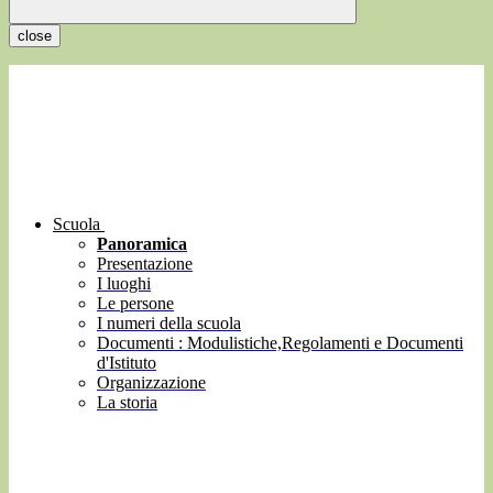
close
Scuola
Panoramica
Presentazione
I luoghi
Le persone
I numeri della scuola
Documenti : Modulistiche,Regolamenti e Documenti
d'Istituto
Organizzazione
La storia