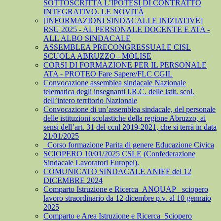
SOTTOSCRITTA L’IPOTESI DI CONTRATTO
INTEGRATIVO. LE NOVITÀ
[INFORMAZIONI SINDACALI E INIZIATIVE]
RSU 2025 - AL PERSONALE DOCENTE E ATA -
ALL'ALBO SINDACALE
ASSEMBLEA PRECONGRESSUALE CISL
SCUOLA ABRUZZO - MOLISE
CORSI DI FORMAZIONE PER IL PERSONALE
ATA - PROTEO Fare Sapere/FLC CGIL
Convocazione assemblea sindacale Nazionale
telematica degli insegnanti I.R.C. delle istit. scol.
dell’intero territorio Nazionale
Convocazione di un’assemblea sindacale, del personale
delle istituzioni scolastiche della regione Abruzzo, ai
sensi dell’art. 31 del ccnl 2019-2021, che si terrà in data
21/01/2025
_Corso formazione Parita di genere Educazione Civica
SCIOPERO 10/01/2025 CSLE (Confederazione
Sindacale Lavoratori Europei).
COMUNICATO SINDACALE ANIEF del 12
DICEMBRE 2024
Comparto Istruzione e Ricerca_ANQUAP_ sciopero
lavoro straordinario da 12 dicembre p.v. al 10 gennaio
2025
Comparto e Area Istruzione e Ricerca_Sciopero