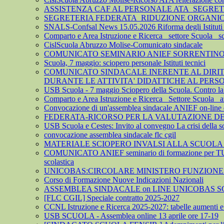
ASSISTENZA CAF AL PERSONALE ATA_SEGRE
SEGRETERIA FEDERATA_RIDUZIONE ORGANICO 
SNALS-Confsal News 15.05.2026 Riforma degli Istituti 
Comparto e Area Istruzione e Ricerca_ settore Scuola_ 
CislScuola Abruzzo Molise-Comunicato sindacale
COMUNICATO SEMINARIO ANIEF SORRENTINO 
Scuola, 7 maggio: sciopero personale Istituti tecnici
COMUNICATO SINDACALE INERENTE AL DIRITTO
DURANTE LE ATTIVITA' DIDATTICHE AL PER
USB Scuola - 7 maggio Sciopero della Scuola. Contro la leva
Comparto e Area Istruzione e Ricerca_ Settore Scuola_ az
Convocazione di un'assemblea sindacale ANIEF on-line del
FEDERATA-RICORSO PER LA VALUTAZIONE DEL 
USB Scuola e Cestes: Invito al convegno La crisi della so
convocazione assemblea sindacale flc cgil
MATERIALE SCIOPERO INVALSI ALLA SCUOLA
COMUNICATO ANIEF seminario di formazione per TU
scolastica
UNICOBAS:CIRCOLARE MINISTERO FUNZIONE P
Corso di Formazione Nuove Indicazioni Nazionali
ASSEMBLEA SINDACALE on LINE UNICOBAS SCU
[FLC CGIL] Speciale contratto 2025-2027
CCNL Istruzione e Ricerca 2025-2027: tabelle aumenti e a
USB SCUOLA - Assemblea online 13 aprile ore 17-19