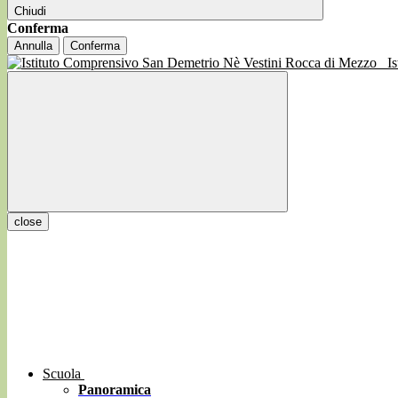
Chiudi
Conferma
Annulla
Conferma
I
close
Scuola
Panoramica