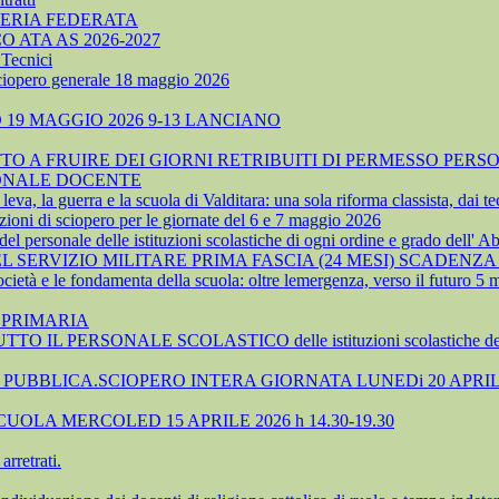
TERIA FEDERATA
ATA AS 2026-2027
Tecnici
sciopero generale 18 maggio 2026
19 MAGGIO 2026 9-13 LANCIANO
 A FRUIRE DEI GIORNI RETRIBUITI DI PERMESSO PERSO
SONALE DOCENTE
, la guerra e la scuola di Valditara: una sola riforma classista, dai tec
ioni di sciopero per le giornate del 6 e 7 maggio 2026
 personale delle istituzioni scolastiche di ogni ordine e grado dell' A
SERVIZIO MILITARE PRIMA FASCIA (24 MESI) SCADENZA 
cietà e le fondamenta della scuola: oltre lemergenza, verso il futuro 5
 PRIMARIA
TTO IL PERSONALE SCOLASTICO delle istituzioni scolastiche 
UBBLICA.SCIOPERO INTERA GIORNATA LUNEDi 20 APRIL
OLA MERCOLED 15 APRILE 2026 h 14.30-19.30
rretrati.