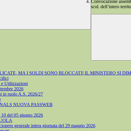
Convocazione assemble
scol. dell’intero terri
ATE, MA I SOLDI SONO BLOCCATI!,IL MINISTERO SI DI
ifici
e Utilizzazioni
ettembre 2026
i in ruolo A.S. 2026/27
e
 SNALS NUOVA PASSWEB
. 10 del 05 giugno 2026
CUOLA
ciopero generale intera giornata del 29 maggio 2026
ratti