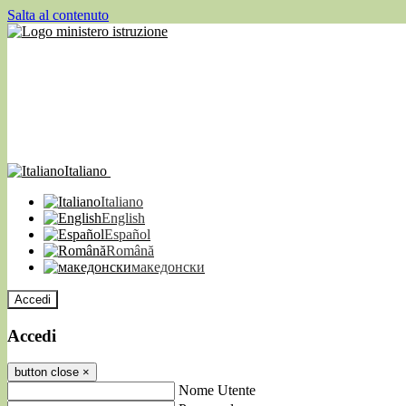
Salta al contenuto
Italiano
Italiano
English
Español
Română
македонски
Accedi
Accedi
button close
×
Nome Utente