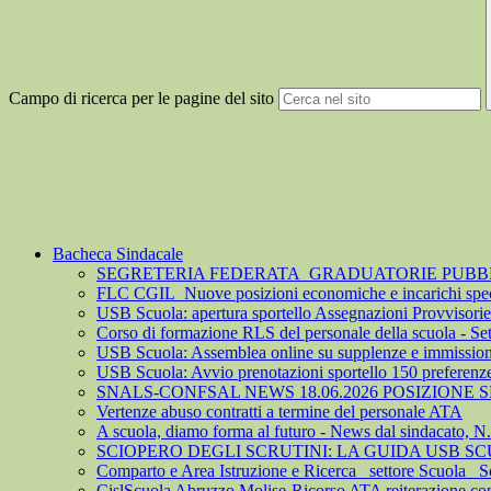
Campo di ricerca per le pagine del sito
Bacheca Sindacale
SEGRETERIA FEDERATA_GRADUATORIE PUBBLIC
FLC CGIL_Nuove posizioni economiche e incarichi spec
USB Scuola: apertura sportello Assegnazioni Provvisorie 
Corso di formazione RLS del personale della scuola - S
USB Scuola: Assemblea online su supplenze e immission
USB Scuola: Avvio prenotazioni sportello 150 preferenz
SNALS-CONFSAL NEWS 18.06.2026 POSIZIONE
Vertenze abuso contratti a termine del personale ATA
A scuola, diamo forma al futuro - News dal sindacato, N
SCIOPERO DEGLI SCRUTINI: LA GUIDA USB S
Comparto e Area Istruzione e Ricerca_ settore Scuola_ S
CislScuola Abruzzo Molise-Ricorso ATA reiterazione cont