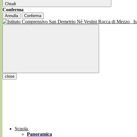
Chiudi
Conferma
Annulla
Conferma
I
close
Scuola
Panoramica