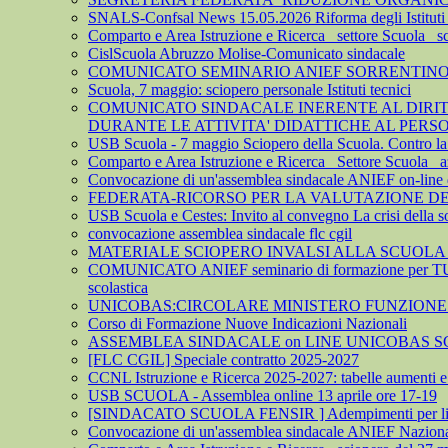
SNALS-Confsal News 15.05.2026 Riforma degli Istituti 
Comparto e Area Istruzione e Ricerca_ settore Scuola_ 
CislScuola Abruzzo Molise-Comunicato sindacale
COMUNICATO SEMINARIO ANIEF SORRENTINO 
Scuola, 7 maggio: sciopero personale Istituti tecnici
COMUNICATO SINDACALE INERENTE AL DIRITTO
DURANTE LE ATTIVITA' DIDATTICHE AL PER
USB Scuola - 7 maggio Sciopero della Scuola. Contro la leva
Comparto e Area Istruzione e Ricerca_ Settore Scuola_ az
Convocazione di un'assemblea sindacale ANIEF on-line del
FEDERATA-RICORSO PER LA VALUTAZIONE DEL 
USB Scuola e Cestes: Invito al convegno La crisi della so
convocazione assemblea sindacale flc cgil
MATERIALE SCIOPERO INVALSI ALLA SCUOLA
COMUNICATO ANIEF seminario di formazione per TU
scolastica
UNICOBAS:CIRCOLARE MINISTERO FUNZIONE P
Corso di Formazione Nuove Indicazioni Nazionali
ASSEMBLEA SINDACALE on LINE UNICOBAS SCU
[FLC CGIL] Speciale contratto 2025-2027
CCNL Istruzione e Ricerca 2025-2027: tabelle aumenti e a
USB SCUOLA - Assemblea online 13 aprile ore 17-19
[SINDACATO SCUOLA FENSIR ] Adempimenti per lindividu
Convocazione di un'assemblea sindacale ANIEF Nazionale on