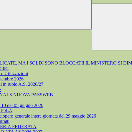
ATE, MA I SOLDI SONO BLOCCATI!,IL MINISTERO SI DI
ifici
e Utilizzazioni
ettembre 2026
i in ruolo A.S. 2026/27
e
 SNALS NUOVA PASSWEB
. 10 del 05 giugno 2026
CUOLA
ciopero generale intera giornata del 29 maggio 2026
ratti
TERIA FEDERATA
ATA AS 2026-2027