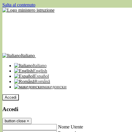
Salta al contenuto
Italiano
Italiano
English
Español
Română
македонски
Accedi
Accedi
button close
×
Nome Utente