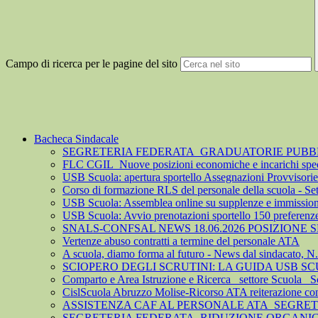
Campo di ricerca per le pagine del sito
Bacheca Sindacale
SEGRETERIA FEDERATA_GRADUATORIE PUBBLIC
FLC CGIL_Nuove posizioni economiche e incarichi spec
USB Scuola: apertura sportello Assegnazioni Provvisorie 
Corso di formazione RLS del personale della scuola - S
USB Scuola: Assemblea online su supplenze e immission
USB Scuola: Avvio prenotazioni sportello 150 preferenz
SNALS-CONFSAL NEWS 18.06.2026 POSIZIONE
Vertenze abuso contratti a termine del personale ATA
A scuola, diamo forma al futuro - News dal sindacato, N
SCIOPERO DEGLI SCRUTINI: LA GUIDA USB S
Comparto e Area Istruzione e Ricerca_ settore Scuola_ S
CislScuola Abruzzo Molise-Ricorso ATA reiterazione cont
ASSISTENZA CAF AL PERSONALE ATA_SEGRE
SEGRETERIA FEDERATA_RIDUZIONE ORGANICO 