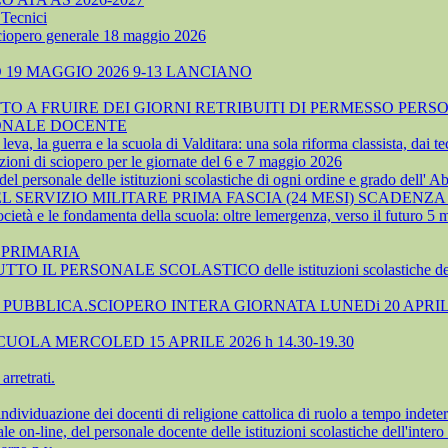
Tecnici
sciopero generale 18 maggio 2026
19 MAGGIO 2026 9-13 LANCIANO
 A FRUIRE DEI GIORNI RETRIBUITI DI PERMESSO PERSO
SONALE DOCENTE
, la guerra e la scuola di Valditara: una sola riforma classista, dai tec
ioni di sciopero per le giornate del 6 e 7 maggio 2026
 personale delle istituzioni scolastiche di ogni ordine e grado dell' A
SERVIZIO MILITARE PRIMA FASCIA (24 MESI) SCADENZA 
cietà e le fondamenta della scuola: oltre lemergenza, verso il futuro 5
 PRIMARIA
TTO IL PERSONALE SCOLASTICO delle istituzioni scolastiche 
UBBLICA.SCIOPERO INTERA GIORNATA LUNEDi 20 APRIL
OLA MERCOLED 15 APRILE 2026 h 14.30-19.30
rretrati.
azione dei docenti di religione cattolica di ruolo a tempo indeter
-line, del personale docente delle istituzioni scolastiche dell'intero 