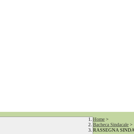
Home
>
Bacheca Sindacale
>
RASSEGNA SINDA