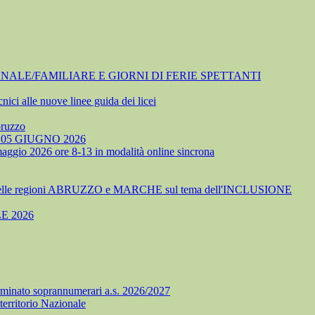
NALE/FAMILIARE E GIORNI DI FERIE SPETTANTI
nici alle nuove linee guida dei licei
bruzzo
05 GIUGNO 2026
 maggio 2026 ore 8-13 in modalità online sincrona
delle regioni ABRUZZO e MARCHE sul tema dell'INCLUSIONE
E 2026
minato soprannumerari a.s. 2026/2027
territorio Nazionale