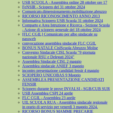
USB SCUOLA - Assemblea online 28 ottobre ore 17
FeNSIR - Sciopero del 31 ottobre 2024
Comunicato.dimensionamento.mobilitazione.abruzzo
RICORSO RICONOSCIMENTO ANNO 2013
Informativa Sciopero USB Scuola 31 ottobre 2024
Comparto e Area Istruzione e Ricerca - Sezione Scuola
- Azione di sciopero generale del 18 ottobre 2024
[FLC CGIL] Comunicato per albo sindacale su
passweb
convocazione assemblea sindacale FLC CGIL
BONUS NATALE CislScuola Abruzzo Molise
Convegno Sindacale CISL Scuola "9 giornata
nazionale RSU e Delegati 2024"
Assemblea Sindacale CISL 2 maggio
Assemblea sindacale ANIEF 3 maggio
incontro presentazione candidati fensir 4 maggio
SCIOPERO UNICOBAS 9 Maggio
ASSEMBLEA PRESENTAZIONE CANDIDATI
FENSIR
Sciopero durante le prove INVALSI - SGB/CUB SUR
USB Assemblea CSPI 24 aprile
FLC CGIL - Assemblea 23 aprile
UIL SCUOLA RUA - Assemblea sindacale regionale
in orario di servizio per venerdì 3 maggio 2024.
RICORSO BONUS MAMME PRECARIE