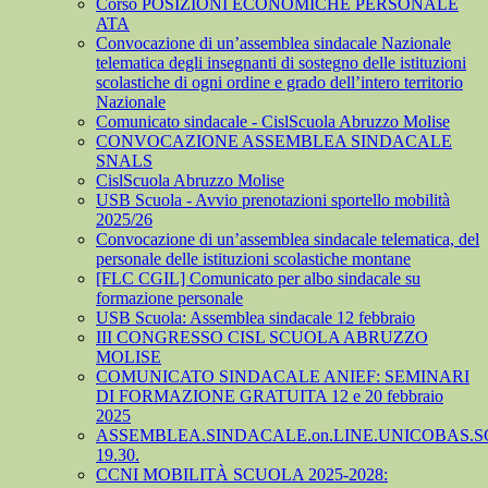
Corso POSIZIONI ECONOMICHE PERSONALE
ATA
Convocazione di un’assemblea sindacale Nazionale
telematica degli insegnanti di sostegno delle istituzioni
scolastiche di ogni ordine e grado dell’intero territorio
Nazionale
Comunicato sindacale - CislScuola Abruzzo Molise
CONVOCAZIONE ASSEMBLEA SINDACALE
SNALS
CislScuola Abruzzo Molise
USB Scuola - Avvio prenotazioni sportello mobilità
2025/26
Convocazione di un’assemblea sindacale telematica, del
personale delle istituzioni scolastiche montane
[FLC CGIL] Comunicato per albo sindacale su
formazione personale
USB Scuola: Assemblea sindacale 12 febbraio
III CONGRESSO CISL SCUOLA ABRUZZO
MOLISE
COMUNICATO SINDACALE ANIEF: SEMINARI
DI FORMAZIONE GRATUITA 12 e 20 febbraio
2025
ASSEMBLEA.SINDACALE.on.LINE.UNICOBAS.SCU
19.30.
CCNI MOBILITÀ SCUOLA 2025-2028: