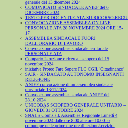
generale del 13 dicembre 2024
COMUNICATO SINDACALE ANIEF del 6
DICEMBRE 2024
TESTO.PER.DOCENTI.E.ATA.SU.RICORSO.RECU
CONVOCAZIONE ASSEMBLEA ON LINE
PERSONALE ATA 28 NOVEMBRE 2024 ORE 15-
17
ASSEMBLEA SINDACALE FUORI
DALL'ORARIO DI LAVORO
Convocazione assemblea sindacale territoriale
PERSONALE ATA
Comparto Istruzione e ricerca_ sciopero del 15
novembre 2024
iniziativa Proteo Fare Sapere FLC CGIL 'Cittadinanze'
SAIR - SINDACATO AUTONOMO INSEGNANTI
RELIGIONE
ANIEF convocazione di un’assemblea sindacale
provinciale 13/11/2024
Convocazione assemblea sindacale ANIEF del
28.10.2024
UNICOBAS SCIOPERO GENERALE UNITARIO –
GIOVEDÍ 31 OTTOBRE 2024
SNALS-Conf.s.a.l. Assemblea Regionale Lunedì 4
novembre 2024 dalle ore 8:00 alle ore 10:00- o
comunque nelle prime due ore di lezione/servizio.