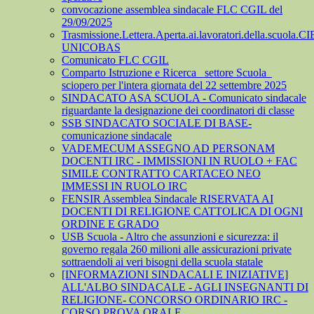
convocazione assemblea sindacale FLC CGIL del
29/09/2025
Trasmissione.Lettera.Aperta.ai.lavoratori.della.scuola.CI
UNICOBAS
Comunicato FLC CGIL
Comparto Istruzione e Ricerca_ settore Scuola_
sciopero per l'intera giornata del 22 settembre 2025
SINDACATO ASA SCUOLA - Comunicato sindacale
riguardante la designazione dei coordinatori di classe
SSB SINDACATO SOCIALE DI BASE-
comunicazione sindacale
VADEMECUM ASSEGNO AD PERSONAM
DOCENTI IRC - IMMISSIONI IN RUOLO + FAC
SIMILE CONTRATTO CARTACEO NEO
IMMESSI IN RUOLO IRC
FENSIR Assemblea Sindacale RISERVATA AI
DOCENTI DI RELIGIONE CATTOLICA DI OGNI
ORDINE E GRADO
USB Scuola - Altro che assunzioni e sicurezza: il
governo regala 260 milioni alle assicurazioni private
sottraendoli ai veri bisogni della scuola statale
[INFORMAZIONI SINDACALI E INIZIATIVE]
ALL'ALBO SINDACALE - AGLI INSEGNANTI DI
RELIGIONE- CONCORSO ORDINARIO IRC -
CORSO PROVA ORALE