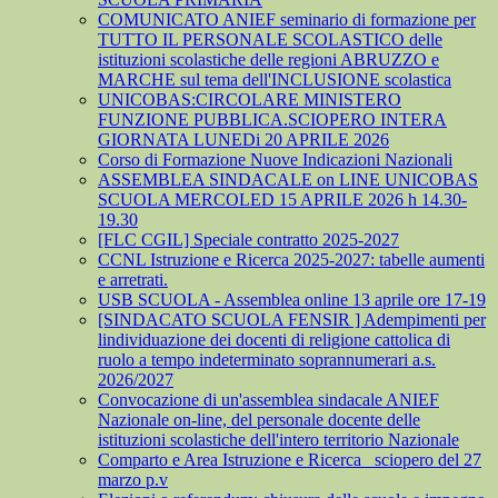
COMUNICATO ANIEF seminario di formazione per
TUTTO IL PERSONALE SCOLASTICO delle
istituzioni scolastiche delle regioni ABRUZZO e
MARCHE sul tema dell'INCLUSIONE scolastica
UNICOBAS:CIRCOLARE MINISTERO
FUNZIONE PUBBLICA.SCIOPERO INTERA
GIORNATA LUNEDi 20 APRILE 2026
Corso di Formazione Nuove Indicazioni Nazionali
ASSEMBLEA SINDACALE on LINE UNICOBAS
SCUOLA MERCOLED 15 APRILE 2026 h 14.30-
19.30
[FLC CGIL] Speciale contratto 2025-2027
CCNL Istruzione e Ricerca 2025-2027: tabelle aumenti
e arretrati.
USB SCUOLA - Assemblea online 13 aprile ore 17-19
[SINDACATO SCUOLA FENSIR ] Adempimenti per
lindividuazione dei docenti di religione cattolica di
ruolo a tempo indeterminato soprannumerari a.s.
2026/2027
Convocazione di un'assemblea sindacale ANIEF
Nazionale on-line, del personale docente delle
istituzioni scolastiche dell'intero territorio Nazionale
Comparto e Area Istruzione e Ricerca_ sciopero del 27
marzo p.v