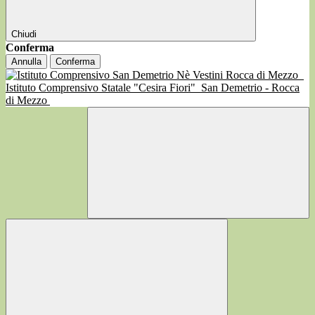
Chiudi
Conferma
Annulla
Conferma
Istituto Comprensivo Statale "Cesira Fiori"
San Demetrio - Rocca
di Mezzo