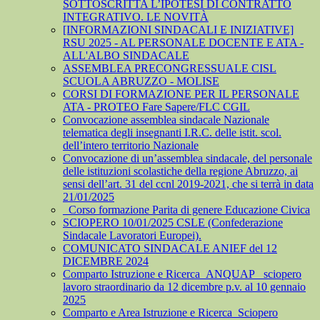
SOTTOSCRITTA L’IPOTESI DI CONTRATTO
INTEGRATIVO. LE NOVITÀ
[INFORMAZIONI SINDACALI E INIZIATIVE]
RSU 2025 - AL PERSONALE DOCENTE E ATA -
ALL'ALBO SINDACALE
ASSEMBLEA PRECONGRESSUALE CISL
SCUOLA ABRUZZO - MOLISE
CORSI DI FORMAZIONE PER IL PERSONALE
ATA - PROTEO Fare Sapere/FLC CGIL
Convocazione assemblea sindacale Nazionale
telematica degli insegnanti I.R.C. delle istit. scol.
dell’intero territorio Nazionale
Convocazione di un’assemblea sindacale, del personale
delle istituzioni scolastiche della regione Abruzzo, ai
sensi dell’art. 31 del ccnl 2019-2021, che si terrà in data
21/01/2025
_Corso formazione Parita di genere Educazione Civica
SCIOPERO 10/01/2025 CSLE (Confederazione
Sindacale Lavoratori Europei).
COMUNICATO SINDACALE ANIEF del 12
DICEMBRE 2024
Comparto Istruzione e Ricerca_ANQUAP_ sciopero
lavoro straordinario da 12 dicembre p.v. al 10 gennaio
2025
Comparto e Area Istruzione e Ricerca_Sciopero