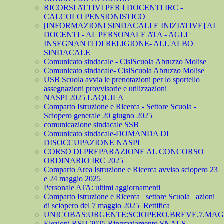
RICORSI ATTIVI PER I DOCENTI IRC -
CALCOLO PENSIONISTICO
[INFORMAZIONI SINDACALI E INIZIATIVE] AI
DOCENTI - AL PERSONALE ATA - AGLI
INSEGNANTI DI RELIGIONE- ALL'ALBO
SINDACALE
Comunicato sindacale - CislScuola Abruzzo Molise
Comunicato sindacale- CislScuola Abruzzo Molise
USB Scuola avvia le prenotazioni per lo sportello
assegnazioni provvisorie e utilizzazioni
NASPI 2025 LAQUILA
Comparto Istruzione e Ricerca - Settore Scuola -
Sciopero generale 20 giugno 2025
comunicazione sindacale SSB
Comunicato sindacale-DOMANDA DI
DISOCCUPAZIONE NASPI
CORSO DI PREPARAZIONE AL CONCORSO
ORDINARIO IRC 2025
Comparto Area Istruzione e Ricerca avviso sciopero 23
e 24 maggio 2025
Personale ATA: ultimi aggiornamenti
Comparto Istruzione e Ricerca_ settore Scuola_ azioni
di sciopero del 7 maggio 2025_Rettifica
UNICOBAS:URGENTE:SCIOPERO.BREVE.7.MAGG
Elezioni RSU 2025 Ringraziamento SNALS