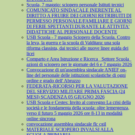
Scuola, 7 maggio: sciopero personale Istituti tecnici
COMUNICATO SINDACALE INERENTE AL
DIRITTO A FRUIRE DEI GIORNI RETRIBUITI DI
PERMESSO PERSONALE/FAMILIARE E GIORNI
DI FERIE SPETTANTI DURANTE LE ATTIVITA'
DIDATTICHE AL PERSONALE DOCENTE
USB Scuola - 7 maggio Sciopero della Scuola. Contro
la leva, la guerra e la scuola di Valditara: una sola
riforma classista, dai tecnici alle nuove linee guida dei
licei
Comparto e Area Istruzione e Ricerca_ Settore Scuola_
azioni di sciopero per le giornate del 6 e 7 maggio 2026
Convocazione di un'assemblea sindacale ANIEF on-
line del personale delle istituzioni scolastiche di ogni
ordine e grado dell' Abruzzo
FEDERATA-RICORSO PER LA VALUTAZIONE
DEL SERVIZIO MILITARE PRIMA FASCIA (24
MESI) SCADENZA 05 GIUGNO 2026
USB Scuola e Cestes: Invito al convegno La crisi della
società e le fondamenta della scuola: oltre lemergenza,
verso il futuro 5 maggio 2026 ore 8-13 in modalità
online sincrona
convocazione assemblea sindacale flc cgil
MATERIALE SCIOPERO INVALSI ALLA
SCUOLA PRIMARIA