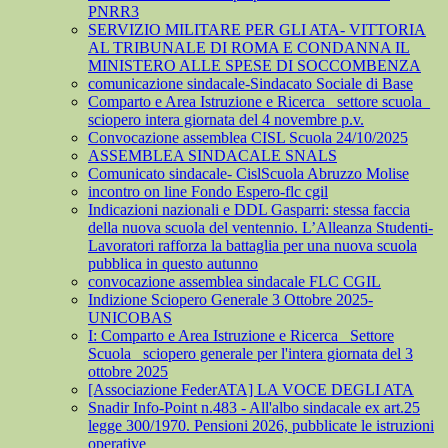
PNRR3
SERVIZIO MILITARE PER GLI ATA- VITTORIA
AL TRIBUNALE DI ROMA E CONDANNA IL
MINISTERO ALLE SPESE DI SOCCOMBENZA
comunicazione sindacale-Sindacato Sociale di Base
Comparto e Area Istruzione e Ricerca_ settore scuola_
sciopero intera giornata del 4 novembre p.v.
Convocazione assemblea CISL Scuola 24/10/2025
ASSEMBLEA SINDACALE SNALS
Comunicato sindacale- CislScuola Abruzzo Molise
incontro on line Fondo Espero-flc cgil
Indicazioni nazionali e DDL Gasparri: stessa faccia
della nuova scuola del ventennio. L’Alleanza Studenti-
Lavoratori rafforza la battaglia per una nuova scuola
pubblica in questo autunno
convocazione assemblea sindacale FLC CGIL
Indizione Sciopero Generale 3 Ottobre 2025-
UNICOBAS
I: Comparto e Area Istruzione e Ricerca_ Settore
Scuola_ sciopero generale per l'intera giornata del 3
ottobre 2025
[Associazione FederATA] LA VOCE DEGLI ATA
Snadir Info-Point n.483 - All'albo sindacale ex art.25
legge 300/1970. Pensioni 2026, pubblicate le istruzioni
operative