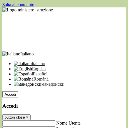
Salta al contenuto
Italiano
Italiano
English
Español
Română
македонски
Accedi
Accedi
button close
×
Nome Utente