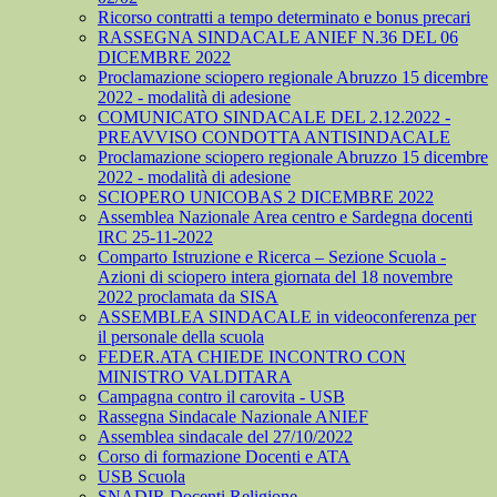
Ricorso contratti a tempo determinato e bonus precari
RASSEGNA SINDACALE ANIEF N.36 DEL 06
DICEMBRE 2022
Proclamazione sciopero regionale Abruzzo 15 dicembre
2022 - modalità di adesione
COMUNICATO SINDACALE DEL 2.12.2022 -
PREAVVISO CONDOTTA ANTISINDACALE
Proclamazione sciopero regionale Abruzzo 15 dicembre
2022 - modalità di adesione
SCIOPERO UNICOBAS 2 DICEMBRE 2022
Assemblea Nazionale Area centro e Sardegna docenti
IRC 25-11-2022
Comparto Istruzione e Ricerca – Sezione Scuola -
Azioni di sciopero intera giornata del 18 novembre
2022 proclamata da SISA
ASSEMBLEA SINDACALE in videoconferenza per
il personale della scuola
FEDER.ATA CHIEDE INCONTRO CON
MINISTRO VALDITARA
Campagna contro il carovita - USB
Rassegna Sindacale Nazionale ANIEF
Assemblea sindacale del 27/10/2022
Corso di formazione Docenti e ATA
USB Scuola
SNADIR Docenti Religione