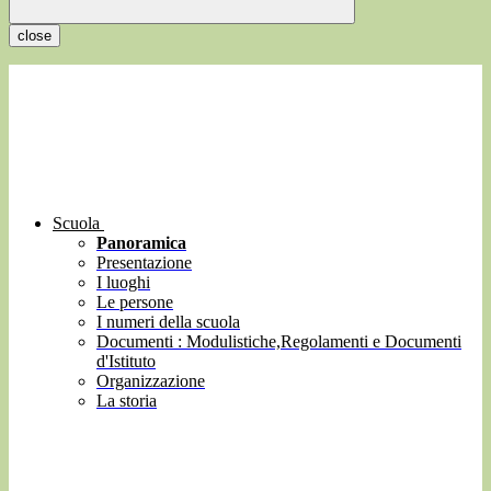
close
Scuola
Panoramica
Presentazione
I luoghi
Le persone
I numeri della scuola
Documenti : Modulistiche,Regolamenti e Documenti
d'Istituto
Organizzazione
La storia