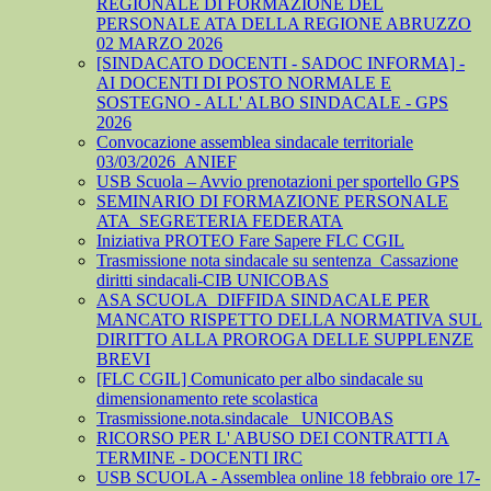
REGIONALE DI FORMAZIONE DEL
PERSONALE ATA DELLA REGIONE ABRUZZO
02 MARZO 2026
[SINDACATO DOCENTI - SADOC INFORMA] -
AI DOCENTI DI POSTO NORMALE E
SOSTEGNO - ALL' ALBO SINDACALE - GPS
2026
Convocazione assemblea sindacale territoriale
03/03/2026_ANIEF
USB Scuola – Avvio prenotazioni per sportello GPS
SEMINARIO DI FORMAZIONE PERSONALE
ATA_SEGRETERIA FEDERATA
Iniziativa PROTEO Fare Sapere FLC CGIL
Trasmissione nota sindacale su sentenza_Cassazione
diritti sindacali-CIB UNICOBAS
ASA SCUOLA_DIFFIDA SINDACALE PER
MANCATO RISPETTO DELLA NORMATIVA SUL
DIRITTO ALLA PROROGA DELLE SUPPLENZE
BREVI
[FLC CGIL] Comunicato per albo sindacale su
dimensionamento rete scolastica
Trasmissione.nota.sindacale _UNICOBAS
RICORSO PER L' ABUSO DEI CONTRATTI A
TERMINE - DOCENTI IRC
USB SCUOLA - Assemblea online 18 febbraio ore 17-