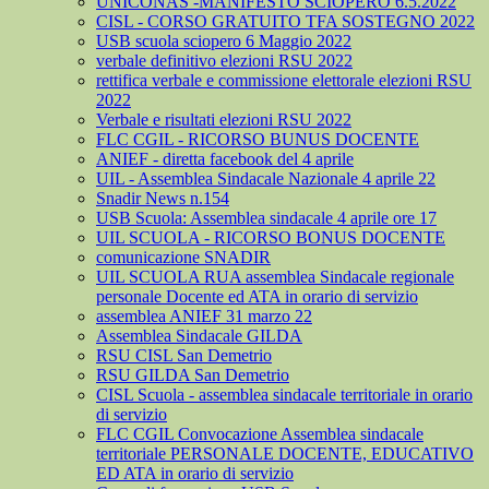
UNICONAS -MANIFESTO SCIOPERO 6.5.2022
CISL - CORSO GRATUITO TFA SOSTEGNO 2022
USB scuola sciopero 6 Maggio 2022
verbale definitivo elezioni RSU 2022
rettifica verbale e commissione elettorale elezioni RSU
2022
Verbale e risultati elezioni RSU 2022
FLC CGIL - RICORSO BUNUS DOCENTE
ANIEF - diretta facebook del 4 aprile
UIL - Assemblea Sindacale Nazionale 4 aprile 22
Snadir News n.154
USB Scuola: Assemblea sindacale 4 aprile ore 17
UIL SCUOLA - RICORSO BONUS DOCENTE
comunicazione SNADIR
UIL SCUOLA RUA assemblea Sindacale regionale
personale Docente ed ATA in orario di servizio
assemblea ANIEF 31 marzo 22
Assemblea Sindacale GILDA
RSU CISL San Demetrio
RSU GILDA San Demetrio
CISL Scuola - assemblea sindacale territoriale in orario
di servizio
FLC CGIL Convocazione Assemblea sindacale
territoriale PERSONALE DOCENTE, EDUCATIVO
ED ATA in orario di servizio