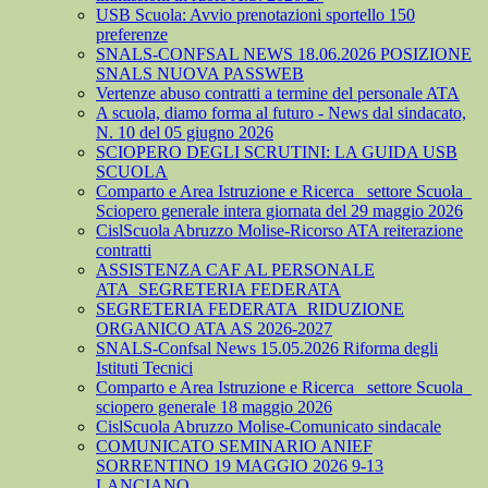
USB Scuola: Avvio prenotazioni sportello 150
preferenze
SNALS-CONFSAL NEWS 18.06.2026 POSIZIONE
SNALS NUOVA PASSWEB
Vertenze abuso contratti a termine del personale ATA
A scuola, diamo forma al futuro - News dal sindacato,
N. 10 del 05 giugno 2026
SCIOPERO DEGLI SCRUTINI: LA GUIDA USB
SCUOLA
Comparto e Area Istruzione e Ricerca_ settore Scuola_
Sciopero generale intera giornata del 29 maggio 2026
CislScuola Abruzzo Molise-Ricorso ATA reiterazione
contratti
ASSISTENZA CAF AL PERSONALE
ATA_SEGRETERIA FEDERATA
SEGRETERIA FEDERATA_RIDUZIONE
ORGANICO ATA AS 2026-2027
SNALS-Confsal News 15.05.2026 Riforma degli
Istituti Tecnici
Comparto e Area Istruzione e Ricerca_ settore Scuola_
sciopero generale 18 maggio 2026
CislScuola Abruzzo Molise-Comunicato sindacale
COMUNICATO SEMINARIO ANIEF
SORRENTINO 19 MAGGIO 2026 9-13
LANCIANO