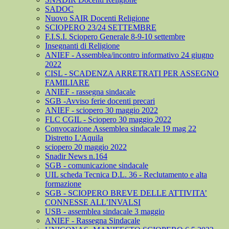
SADOC
Nuovo SAIR Docenti Religione
SCIOPERO 23/24 SETTEMBRE
F.I.S.I. Sciopero Generale 8-9-10 settembre
Insegnanti di Religione
ANIEF - Assemblea/incontro informativo 24 giugno
2022
CISL - SCADENZA ARRETRATI PER ASSEGNO
FAMILIARE
ANIEF - rassegna sindacale
SGB -Avviso ferie docenti precari
ANIEF - sciopero 30 maggio 2022
FLC CGIL - Sciopero 30 maggio 2022
Convocazione Assemblea sindacale 19 mag 22
Distretto L'Aquila
sciopero 20 maggio 2022
Snadir News n.164
SGB - comunicazione sindacale
UIL scheda Tecnica D.L. 36 - Reclutamento e alta
formazione
SGB - SCIOPERO BREVE DELLE ATTIVITA’
CONNESSE ALL’INVALSI
USB - assemblea sindacale 3 maggio
ANIEF - Rassegna Sindacale