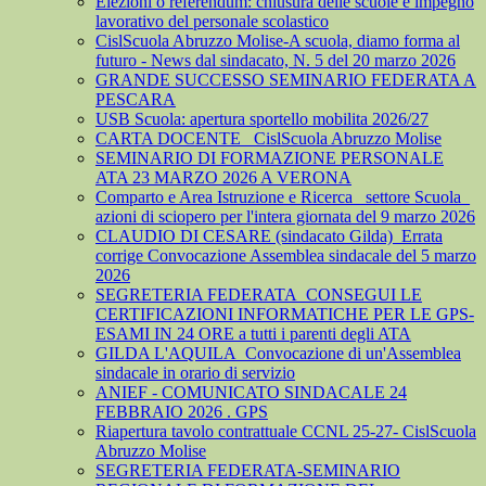
Elezioni o referendum: chiusura delle scuole e impegno
lavorativo del personale scolastico
CislScuola Abruzzo Molise-A scuola, diamo forma al
futuro - News dal sindacato, N. 5 del 20 marzo 2026
GRANDE SUCCESSO SEMINARIO FEDERATA A
PESCARA
USB Scuola: apertura sportello mobilita 2026/27
CARTA DOCENTE_ CislScuola Abruzzo Molise
SEMINARIO DI FORMAZIONE PERSONALE
ATA 23 MARZO 2026 A VERONA
Comparto e Area Istruzione e Ricerca_ settore Scuola_
azioni di sciopero per l'intera giornata del 9 marzo 2026
CLAUDIO DI CESARE (sindacato Gilda)_Errata
corrige Convocazione Assemblea sindacale del 5 marzo
2026
SEGRETERIA FEDERATA_CONSEGUI LE
CERTIFICAZIONI INFORMATICHE PER LE GPS-
ESAMI IN 24 ORE a tutti i parenti degli ATA
GILDA L'AQUILA_Convocazione di un'Assemblea
sindacale in orario di servizio
ANIEF - COMUNICATO SINDACALE 24
FEBBRAIO 2026 . GPS
Riapertura tavolo contrattuale CCNL 25-27- CislScuola
Abruzzo Molise
SEGRETERIA FEDERATA-SEMINARIO