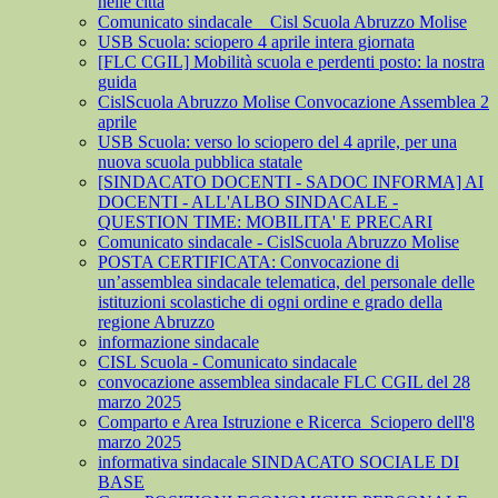
nelle città
Comunicato sindacale _ Cisl Scuola Abruzzo Molise
USB Scuola: sciopero 4 aprile intera giornata
[FLC CGIL] Mobilità scuola e perdenti posto: la nostra
guida
CislScuola Abruzzo Molise Convocazione Assemblea 2
aprile
USB Scuola: verso lo sciopero del 4 aprile, per una
nuova scuola pubblica statale
[SINDACATO DOCENTI - SADOC INFORMA] AI
DOCENTI - ALL'ALBO SINDACALE -
QUESTION TIME: MOBILITA' E PRECARI
Comunicato sindacale - CislScuola Abruzzo Molise
POSTA CERTIFICATA: Convocazione di
un’assemblea sindacale telematica, del personale delle
istituzioni scolastiche di ogni ordine e grado della
regione Abruzzo
informazione sindacale
CISL Scuola - Comunicato sindacale
convocazione assemblea sindacale FLC CGIL del 28
marzo 2025
Comparto e Area Istruzione e Ricerca_Sciopero dell'8
marzo 2025
informativa sindacale SINDACATO SOCIALE DI
BASE