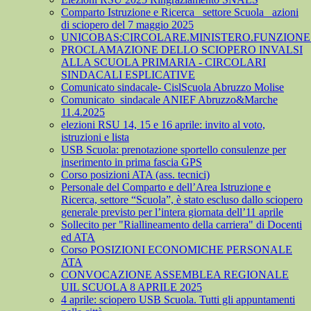
Comparto Istruzione e Ricerca_ settore Scuola_ azioni
di sciopero del 7 maggio 2025
UNICOBAS:CIRCOLARE.MINISTERO.FUNZIONE.
PROCLAMAZIONE DELLO SCIOPERO INVALSI
ALLA SCUOLA PRIMARIA - CIRCOLARI
SINDACALI ESPLICATIVE
Comunicato sindacale- CislScuola Abruzzo Molise
Comunicato_sindacale ANIEF Abruzzo&Marche
11.4.2025
elezioni RSU 14, 15 e 16 aprile: invito al voto,
istruzioni e lista
USB Scuola: prenotazione sportello consulenze per
inserimento in prima fascia GPS
Corso posizioni ATA (ass. tecnici)
Personale del Comparto e dell’Area Istruzione e
Ricerca, settore “Scuola”, è stato escluso dallo sciopero
generale previsto per l’intera giornata dell’11 aprile
Sollecito per "Riallineamento della carriera" di Docenti
ed ATA
Corso POSIZIONI ECONOMICHE PERSONALE
ATA
CONVOCAZIONE ASSEMBLEA REGIONALE
UIL SCUOLA 8 APRILE 2025
4 aprile: sciopero USB Scuola. Tutti gli appuntamenti