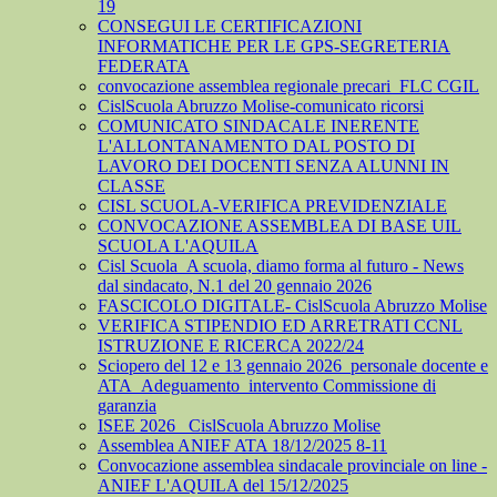
19
CONSEGUI LE CERTIFICAZIONI
INFORMATICHE PER LE GPS-SEGRETERIA
FEDERATA
convocazione assemblea regionale precari_FLC CGIL
CislScuola Abruzzo Molise-comunicato ricorsi
COMUNICATO SINDACALE INERENTE
L'ALLONTANAMENTO DAL POSTO DI
LAVORO DEI DOCENTI SENZA ALUNNI IN
CLASSE
CISL SCUOLA-VERIFICA PREVIDENZIALE
CONVOCAZIONE ASSEMBLEA DI BASE UIL
SCUOLA L'AQUILA
Cisl Scuola_A scuola, diamo forma al futuro - News
dal sindacato, N.1 del 20 gennaio 2026
FASCICOLO DIGITALE- CislScuola Abruzzo Molise
VERIFICA STIPENDIO ED ARRETRATI CCNL
ISTRUZIONE E RICERCA 2022/24
Sciopero del 12 e 13 gennaio 2026_personale docente e
ATA_Adeguamento_intervento Commissione di
garanzia
ISEE 2026_ CislScuola Abruzzo Molise
Assemblea ANIEF ATA 18/12/2025 8-11
Convocazione assemblea sindacale provinciale on line -
ANIEF L'AQUILA del 15/12/2025