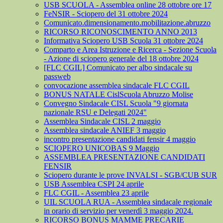
USB SCUOLA - Assemblea online 28 ottobre ore 17
FeNSIR - Sciopero del 31 ottobre 2024
Comunicato.dimensionamento.mobilitazione.abruzzo
RICORSO RICONOSCIMENTO ANNO 2013
Informativa Sciopero USB Scuola 31 ottobre 2024
Comparto e Area Istruzione e Ricerca - Sezione Scuola
- Azione di sciopero generale del 18 ottobre 2024
[FLC CGIL] Comunicato per albo sindacale su
passweb
convocazione assemblea sindacale FLC CGIL
BONUS NATALE CislScuola Abruzzo Molise
Convegno Sindacale CISL Scuola "9 giornata
nazionale RSU e Delegati 2024"
Assemblea Sindacale CISL 2 maggio
Assemblea sindacale ANIEF 3 maggio
incontro presentazione candidati fensir 4 maggio
SCIOPERO UNICOBAS 9 Maggio
ASSEMBLEA PRESENTAZIONE CANDIDATI
FENSIR
Sciopero durante le prove INVALSI - SGB/CUB SUR
USB Assemblea CSPI 24 aprile
FLC CGIL - Assemblea 23 aprile
UIL SCUOLA RUA - Assemblea sindacale regionale
in orario di servizio per venerdì 3 maggio 2024.
RICORSO BONUS MAMME PRECARIE