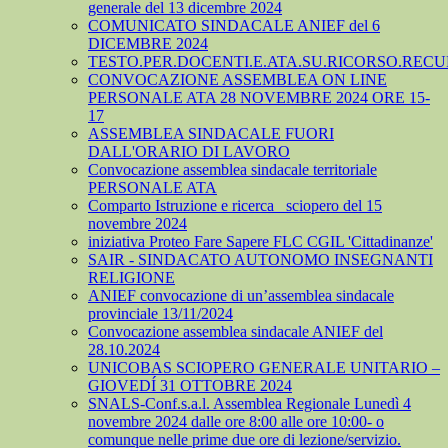
generale del 13 dicembre 2024
COMUNICATO SINDACALE ANIEF del 6
DICEMBRE 2024
TESTO.PER.DOCENTI.E.ATA.SU.RICORSO.RECU
CONVOCAZIONE ASSEMBLEA ON LINE
PERSONALE ATA 28 NOVEMBRE 2024 ORE 15-
17
ASSEMBLEA SINDACALE FUORI
DALL'ORARIO DI LAVORO
Convocazione assemblea sindacale territoriale
PERSONALE ATA
Comparto Istruzione e ricerca_ sciopero del 15
novembre 2024
iniziativa Proteo Fare Sapere FLC CGIL 'Cittadinanze'
SAIR - SINDACATO AUTONOMO INSEGNANTI
RELIGIONE
ANIEF convocazione di un’assemblea sindacale
provinciale 13/11/2024
Convocazione assemblea sindacale ANIEF del
28.10.2024
UNICOBAS SCIOPERO GENERALE UNITARIO –
GIOVEDÍ 31 OTTOBRE 2024
SNALS-Conf.s.a.l. Assemblea Regionale Lunedì 4
novembre 2024 dalle ore 8:00 alle ore 10:00- o
comunque nelle prime due ore di lezione/servizio.