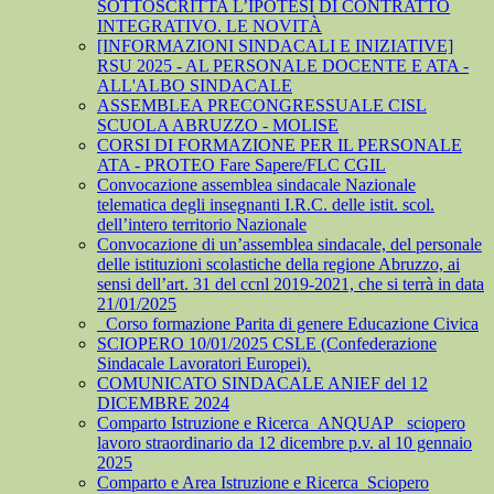
SOTTOSCRITTA L’IPOTESI DI CONTRATTO
INTEGRATIVO. LE NOVITÀ
[INFORMAZIONI SINDACALI E INIZIATIVE]
RSU 2025 - AL PERSONALE DOCENTE E ATA -
ALL'ALBO SINDACALE
ASSEMBLEA PRECONGRESSUALE CISL
SCUOLA ABRUZZO - MOLISE
CORSI DI FORMAZIONE PER IL PERSONALE
ATA - PROTEO Fare Sapere/FLC CGIL
Convocazione assemblea sindacale Nazionale
telematica degli insegnanti I.R.C. delle istit. scol.
dell’intero territorio Nazionale
Convocazione di un’assemblea sindacale, del personale
delle istituzioni scolastiche della regione Abruzzo, ai
sensi dell’art. 31 del ccnl 2019-2021, che si terrà in data
21/01/2025
_Corso formazione Parita di genere Educazione Civica
SCIOPERO 10/01/2025 CSLE (Confederazione
Sindacale Lavoratori Europei).
COMUNICATO SINDACALE ANIEF del 12
DICEMBRE 2024
Comparto Istruzione e Ricerca_ANQUAP_ sciopero
lavoro straordinario da 12 dicembre p.v. al 10 gennaio
2025
Comparto e Area Istruzione e Ricerca_Sciopero