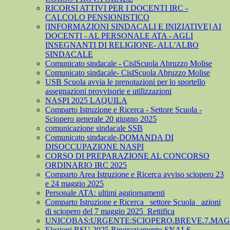
RICORSI ATTIVI PER I DOCENTI IRC -
CALCOLO PENSIONISTICO
[INFORMAZIONI SINDACALI E INIZIATIVE] AI
DOCENTI - AL PERSONALE ATA - AGLI
INSEGNANTI DI RELIGIONE- ALL'ALBO
SINDACALE
Comunicato sindacale - CislScuola Abruzzo Molise
Comunicato sindacale- CislScuola Abruzzo Molise
USB Scuola avvia le prenotazioni per lo sportello
assegnazioni provvisorie e utilizzazioni
NASPI 2025 LAQUILA
Comparto Istruzione e Ricerca - Settore Scuola -
Sciopero generale 20 giugno 2025
comunicazione sindacale SSB
Comunicato sindacale-DOMANDA DI
DISOCCUPAZIONE NASPI
CORSO DI PREPARAZIONE AL CONCORSO
ORDINARIO IRC 2025
Comparto Area Istruzione e Ricerca avviso sciopero 23
e 24 maggio 2025
Personale ATA: ultimi aggiornamenti
Comparto Istruzione e Ricerca_ settore Scuola_ azioni
di sciopero del 7 maggio 2025_Rettifica
UNICOBAS:URGENTE:SCIOPERO.BREVE.7.MAGG
Elezioni RSU 2025 Ringraziamento SNALS