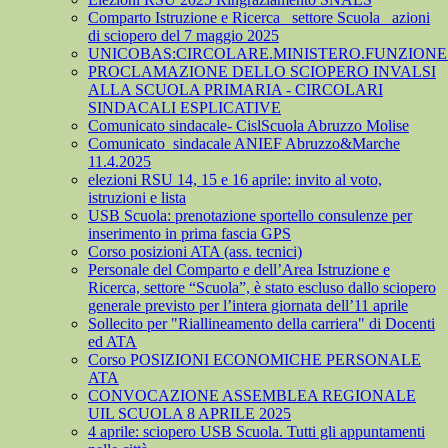
Comparto Istruzione e Ricerca_ settore Scuola_ azioni
di sciopero del 7 maggio 2025
UNICOBAS:CIRCOLARE.MINISTERO.FUNZIONE.
PROCLAMAZIONE DELLO SCIOPERO INVALSI
ALLA SCUOLA PRIMARIA - CIRCOLARI
SINDACALI ESPLICATIVE
Comunicato sindacale- CislScuola Abruzzo Molise
Comunicato_sindacale ANIEF Abruzzo&Marche
11.4.2025
elezioni RSU 14, 15 e 16 aprile: invito al voto,
istruzioni e lista
USB Scuola: prenotazione sportello consulenze per
inserimento in prima fascia GPS
Corso posizioni ATA (ass. tecnici)
Personale del Comparto e dell’Area Istruzione e
Ricerca, settore “Scuola”, è stato escluso dallo sciopero
generale previsto per l’intera giornata dell’11 aprile
Sollecito per "Riallineamento della carriera" di Docenti
ed ATA
Corso POSIZIONI ECONOMICHE PERSONALE
ATA
CONVOCAZIONE ASSEMBLEA REGIONALE
UIL SCUOLA 8 APRILE 2025
4 aprile: sciopero USB Scuola. Tutti gli appuntamenti