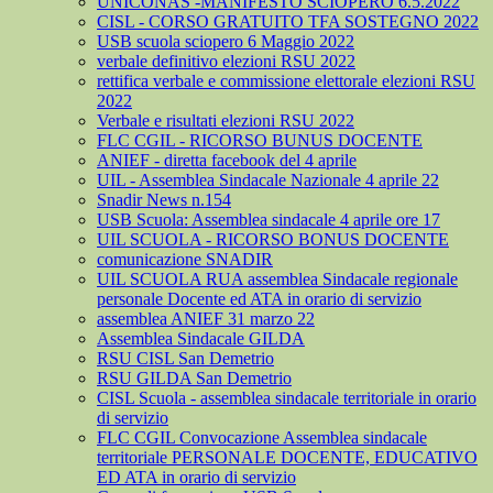
UNICONAS -MANIFESTO SCIOPERO 6.5.2022
CISL - CORSO GRATUITO TFA SOSTEGNO 2022
USB scuola sciopero 6 Maggio 2022
verbale definitivo elezioni RSU 2022
rettifica verbale e commissione elettorale elezioni RSU
2022
Verbale e risultati elezioni RSU 2022
FLC CGIL - RICORSO BUNUS DOCENTE
ANIEF - diretta facebook del 4 aprile
UIL - Assemblea Sindacale Nazionale 4 aprile 22
Snadir News n.154
USB Scuola: Assemblea sindacale 4 aprile ore 17
UIL SCUOLA - RICORSO BONUS DOCENTE
comunicazione SNADIR
UIL SCUOLA RUA assemblea Sindacale regionale
personale Docente ed ATA in orario di servizio
assemblea ANIEF 31 marzo 22
Assemblea Sindacale GILDA
RSU CISL San Demetrio
RSU GILDA San Demetrio
CISL Scuola - assemblea sindacale territoriale in orario
di servizio
FLC CGIL Convocazione Assemblea sindacale
territoriale PERSONALE DOCENTE, EDUCATIVO
ED ATA in orario di servizio