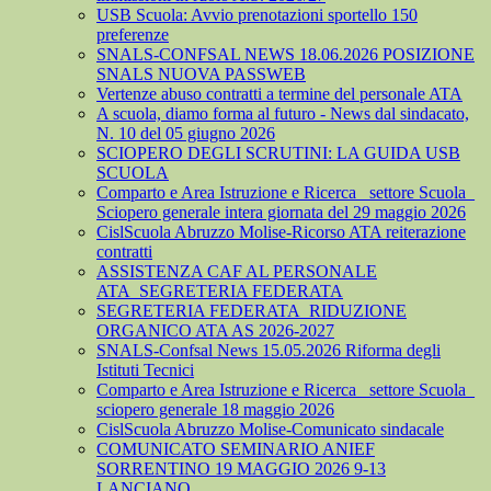
USB Scuola: Avvio prenotazioni sportello 150
preferenze
SNALS-CONFSAL NEWS 18.06.2026 POSIZIONE
SNALS NUOVA PASSWEB
Vertenze abuso contratti a termine del personale ATA
A scuola, diamo forma al futuro - News dal sindacato,
N. 10 del 05 giugno 2026
SCIOPERO DEGLI SCRUTINI: LA GUIDA USB
SCUOLA
Comparto e Area Istruzione e Ricerca_ settore Scuola_
Sciopero generale intera giornata del 29 maggio 2026
CislScuola Abruzzo Molise-Ricorso ATA reiterazione
contratti
ASSISTENZA CAF AL PERSONALE
ATA_SEGRETERIA FEDERATA
SEGRETERIA FEDERATA_RIDUZIONE
ORGANICO ATA AS 2026-2027
SNALS-Confsal News 15.05.2026 Riforma degli
Istituti Tecnici
Comparto e Area Istruzione e Ricerca_ settore Scuola_
sciopero generale 18 maggio 2026
CislScuola Abruzzo Molise-Comunicato sindacale
COMUNICATO SEMINARIO ANIEF
SORRENTINO 19 MAGGIO 2026 9-13
LANCIANO