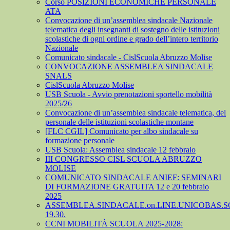
Corso POSIZIONI ECONOMICHE PERSONALE
ATA
Convocazione di un’assemblea sindacale Nazionale
telematica degli insegnanti di sostegno delle istituzioni
scolastiche di ogni ordine e grado dell’intero territorio
Nazionale
Comunicato sindacale - CislScuola Abruzzo Molise
CONVOCAZIONE ASSEMBLEA SINDACALE
SNALS
CislScuola Abruzzo Molise
USB Scuola - Avvio prenotazioni sportello mobilità
2025/26
Convocazione di un’assemblea sindacale telematica, del
personale delle istituzioni scolastiche montane
[FLC CGIL] Comunicato per albo sindacale su
formazione personale
USB Scuola: Assemblea sindacale 12 febbraio
III CONGRESSO CISL SCUOLA ABRUZZO
MOLISE
COMUNICATO SINDACALE ANIEF: SEMINARI
DI FORMAZIONE GRATUITA 12 e 20 febbraio
2025
ASSEMBLEA.SINDACALE.on.LINE.UNICOBAS.SCU
19.30.
CCNI MOBILITÀ SCUOLA 2025-2028: