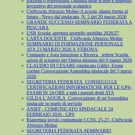
Elezioni o referendum: chiusura delle scuole e impegno
lavorativo del personale scolastico
CislScuola Abruzzo Molise-A scuola, diamo forma al
futuro - News dal sindacato, N. 5 del 20 marzo 2026
GRANDE SUCCESSO SEMINARIO FEDERATA A
PESCARA
USB Scuola: apertura sportello mobilita 2026/27
CARTA DOCENTE_ CislScuola Abruzzo Molise
SEMINARIO DI FORMAZIONE PERSONALE
ATA 23 MARZO 2026 A VERONA
Comparto e Area Istruzione e Ricerca_ settore Scuola_
azioni di sciopero per l'intera giornata del 9 marzo 2026
CLAUDIO DI CESARE (sindacato Gilda)_Errata
corrige Convocazione Assemblea sindacale del 5 marzo
2026
SEGRETERIA FEDERATA_CONSEGUI LE
CERTIFICAZIONI INFORMATICHE PER LE GPS-
ESAMI IN 24 ORE a tutti i parenti degli ATA
GILDA L'AQUILA_Convocazione di un'Assemblea
sindacale in orario di servizio
ANIEF - COMUNICATO SINDACALE 24
FEBBRAIO 2026 . GPS
Riapertura tavolo contrattuale CCNL 25-27- CislScuola
Abruzzo Molise
SEGRETERIA FEDERATA-SEMINARIO