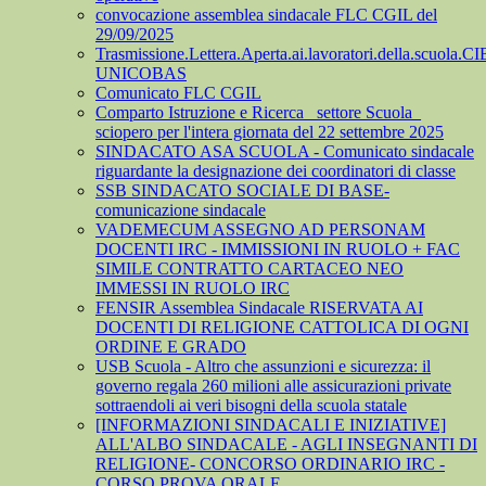
convocazione assemblea sindacale FLC CGIL del
29/09/2025
Trasmissione.Lettera.Aperta.ai.lavoratori.della.scuola.CI
UNICOBAS
Comunicato FLC CGIL
Comparto Istruzione e Ricerca_ settore Scuola_
sciopero per l'intera giornata del 22 settembre 2025
SINDACATO ASA SCUOLA - Comunicato sindacale
riguardante la designazione dei coordinatori di classe
SSB SINDACATO SOCIALE DI BASE-
comunicazione sindacale
VADEMECUM ASSEGNO AD PERSONAM
DOCENTI IRC - IMMISSIONI IN RUOLO + FAC
SIMILE CONTRATTO CARTACEO NEO
IMMESSI IN RUOLO IRC
FENSIR Assemblea Sindacale RISERVATA AI
DOCENTI DI RELIGIONE CATTOLICA DI OGNI
ORDINE E GRADO
USB Scuola - Altro che assunzioni e sicurezza: il
governo regala 260 milioni alle assicurazioni private
sottraendoli ai veri bisogni della scuola statale
[INFORMAZIONI SINDACALI E INIZIATIVE]
ALL'ALBO SINDACALE - AGLI INSEGNANTI DI
RELIGIONE- CONCORSO ORDINARIO IRC -
CORSO PROVA ORALE