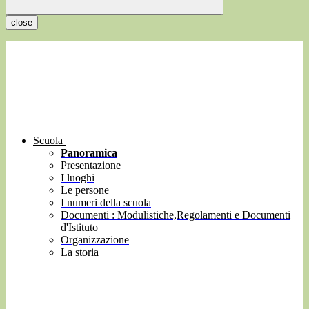
close
Scuola
Panoramica
Presentazione
I luoghi
Le persone
I numeri della scuola
Documenti : Modulistiche,Regolamenti e Documenti
d'Istituto
Organizzazione
La storia