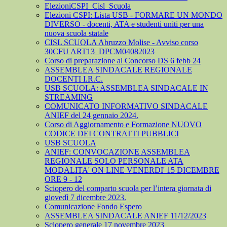
ElezioniCSPI_Cisl_Scuola
Elezioni CSPI: Lista USB - FORMARE UN MONDO
DIVERSO - docenti, ATA e studenti uniti per una
nuova scuola statale
CISL SCUOLA Abruzzo Molise - Avviso corso
30CFU ART13_DPCM04082023
Corso di preparazione al Concorso DS 6 febb 24
ASSEMBLEA SINDACALE REGIONALE
DOCENTI I.R.C.
USB SCUOLA: ASSEMBLEA SINDACALE IN
STREAMING
COMUNICATO INFORMATIVO SINDACALE
ANIEF del 24 gennaio 2024.
Corso di Aggiornamento e Formazione NUOVO
CODICE DEI CONTRATTI PUBBLICI
USB SCUOLA
ANIEF: CONVOCAZIONE ASSEMBLEA
REGIONALE SOLO PERSONALE ATA
MODALITA' ON LINE VENERDI' 15 DICEMBRE
ORE 9 - 12
Sciopero del comparto scuola per l’intera giornata di
giovedì 7 dicembre 2023.
Comunicazione Fondo Espero
ASSEMBLEA SINDACALE ANIEF 11/12/2023
Sciopero generale 17 novembre 2023