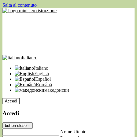
Salta al contenuto
Italiano
Italiano
English
Español
Română
македонски
Accedi
Accedi
button close
×
Nome Utente