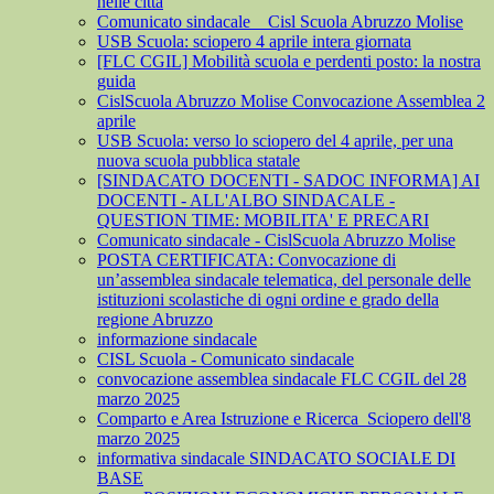
nelle città
Comunicato sindacale _ Cisl Scuola Abruzzo Molise
USB Scuola: sciopero 4 aprile intera giornata
[FLC CGIL] Mobilità scuola e perdenti posto: la nostra
guida
CislScuola Abruzzo Molise Convocazione Assemblea 2
aprile
USB Scuola: verso lo sciopero del 4 aprile, per una
nuova scuola pubblica statale
[SINDACATO DOCENTI - SADOC INFORMA] AI
DOCENTI - ALL'ALBO SINDACALE -
QUESTION TIME: MOBILITA' E PRECARI
Comunicato sindacale - CislScuola Abruzzo Molise
POSTA CERTIFICATA: Convocazione di
un’assemblea sindacale telematica, del personale delle
istituzioni scolastiche di ogni ordine e grado della
regione Abruzzo
informazione sindacale
CISL Scuola - Comunicato sindacale
convocazione assemblea sindacale FLC CGIL del 28
marzo 2025
Comparto e Area Istruzione e Ricerca_Sciopero dell'8
marzo 2025
informativa sindacale SINDACATO SOCIALE DI
BASE