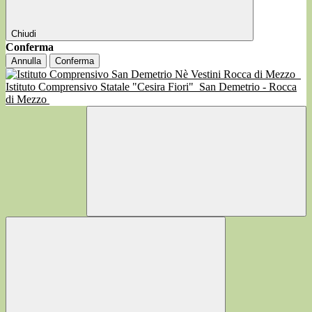
Chiudi
Conferma
Annulla
Conferma
Istituto Comprensivo Statale "Cesira Fiori"
San Demetrio - Rocca
di Mezzo