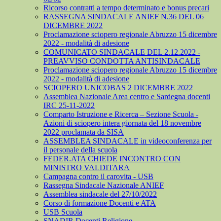
Ricorso contratti a tempo determinato e bonus precari
RASSEGNA SINDACALE ANIEF N.36 DEL 06
DICEMBRE 2022
Proclamazione sciopero regionale Abruzzo 15 dicembre
2022 - modalità di adesione
COMUNICATO SINDACALE DEL 2.12.2022 -
PREAVVISO CONDOTTA ANTISINDACALE
Proclamazione sciopero regionale Abruzzo 15 dicembre
2022 - modalità di adesione
SCIOPERO UNICOBAS 2 DICEMBRE 2022
Assemblea Nazionale Area centro e Sardegna docenti
IRC 25-11-2022
Comparto Istruzione e Ricerca – Sezione Scuola -
Azioni di sciopero intera giornata del 18 novembre
2022 proclamata da SISA
ASSEMBLEA SINDACALE in videoconferenza per
il personale della scuola
FEDER.ATA CHIEDE INCONTRO CON
MINISTRO VALDITARA
Campagna contro il carovita - USB
Rassegna Sindacale Nazionale ANIEF
Assemblea sindacale del 27/10/2022
Corso di formazione Docenti e ATA
USB Scuola
SNADIR Docenti Religione