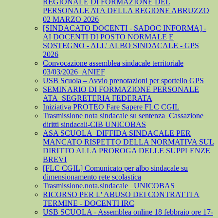
REGIONALE DI FORMAZIONE DEL
PERSONALE ATA DELLA REGIONE ABRUZZO
02 MARZO 2026
[SINDACATO DOCENTI - SADOC INFORMA] -
AI DOCENTI DI POSTO NORMALE E
SOSTEGNO - ALL' ALBO SINDACALE - GPS
2026
Convocazione assemblea sindacale territoriale
03/03/2026_ANIEF
USB Scuola – Avvio prenotazioni per sportello GPS
SEMINARIO DI FORMAZIONE PERSONALE
ATA_SEGRETERIA FEDERATA
Iniziativa PROTEO Fare Sapere FLC CGIL
Trasmissione nota sindacale su sentenza_Cassazione
diritti sindacali-CIB UNICOBAS
ASA SCUOLA_DIFFIDA SINDACALE PER
MANCATO RISPETTO DELLA NORMATIVA SUL
DIRITTO ALLA PROROGA DELLE SUPPLENZE
BREVI
[FLC CGIL] Comunicato per albo sindacale su
dimensionamento rete scolastica
Trasmissione.nota.sindacale _UNICOBAS
RICORSO PER L' ABUSO DEI CONTRATTI A
TERMINE - DOCENTI IRC
USB SCUOLA - Assemblea online 18 febbraio ore 17-