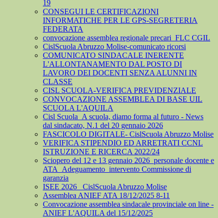
19
CONSEGUI LE CERTIFICAZIONI
INFORMATICHE PER LE GPS-SEGRETERIA
FEDERATA
convocazione assemblea regionale precari_FLC CGIL
CislScuola Abruzzo Molise-comunicato ricorsi
COMUNICATO SINDACALE INERENTE
L'ALLONTANAMENTO DAL POSTO DI
LAVORO DEI DOCENTI SENZA ALUNNI IN
CLASSE
CISL SCUOLA-VERIFICA PREVIDENZIALE
CONVOCAZIONE ASSEMBLEA DI BASE UIL
SCUOLA L'AQUILA
Cisl Scuola_A scuola, diamo forma al futuro - News
dal sindacato, N.1 del 20 gennaio 2026
FASCICOLO DIGITALE- CislScuola Abruzzo Molise
VERIFICA STIPENDIO ED ARRETRATI CCNL
ISTRUZIONE E RICERCA 2022/24
Sciopero del 12 e 13 gennaio 2026_personale docente e
ATA_Adeguamento_intervento Commissione di
garanzia
ISEE 2026_ CislScuola Abruzzo Molise
Assemblea ANIEF ATA 18/12/2025 8-11
Convocazione assemblea sindacale provinciale on line -
ANIEF L'AQUILA del 15/12/2025