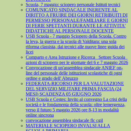
Scuola, 7 maggio: sciopero personale Istituti tecnici
COMUNICATO SINDACALE INERENTE AL
DIRITTO A FRUIRE DEI GIORNI RETRIBUITI DI
PERMESSO PERSONALE/FAMILIARE E GIORNI
DI FERIE SPETTANTI DURANTE LE ATTIVITA'
DIDATTICHE AL PERSONALE DOCENTE
USB Scuola - 7 maggio Sciopero della Scuola. Contro
la leva, la guerra e la scuola di Valditara: una sola
riforma classista, dai tecnici alle nuove linee guida dei
licei
Comparto e Area Istruzione e Ricerca_ Settore Scuola_
azioni di sciopero per le giornate del 6 e 7 maggio 2026
Convocazione di un'assemblea sindacale ANIEF on-
line del personale delle istituzioni scolastiche di ogni
ordine e grado dell' Abruzzo
FEDERATA-RICORSO PER LA VALUTAZIONE
DEL SERVIZIO MILITARE PRIMA FASCIA (24
MESI) SCADENZA 05 GIUGNO 2026
USB Scuola e Cestes: Invito al convegno La crisi della
società e le fondamenta della scuola: oltre lemergenza,
verso il futuro 5 maggio 2026 ore 8-13 in modalità
online sincrona
convocazione assemblea sindacale flc cgil
MATERIALE SCIOPERO INVALSI ALLA
SCUOLA PRIMARIA