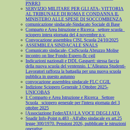
PNRR3
SERVIZIO MILITARE PER GLI ATA- VITTORIA
AL TRIBUNALE DI ROMA E CONDANNA IL
MINISTERO ALLE SPESE DI SOCCOMBENZA
comunicazione sindacale-Sindacato Sociale di Base
Comparto e Area Istruzione e Ricerca_ settore scuola_
sciopero intera giornata del 4 novembre p.v.
Convocazione assemblea CISL Scuola 24/10/2025
ASSEMBLEA SINDACALE SNALS
Comunicato sindacale- CislScuola Abruzzo Molise
incontro on line Fondo Espero-flc cgil
Indicazioni nazionali e DDL Gasparri: stessa faccia
della nuova scuola del ventennio. L’Alleanza Studenti-
Lavoratori rafforza la battaglia per una nuova scuola
pubblica in questo autunno
convocazione assemblea sindacale FLC CGIL
Indizione Sciopero Generale 3 Ottobre 2025-
UNICOBAS
I: Comparto e Area Istruzione e Ricerca_ Settore
Scuola_ sciopero generale per l'intera giornata del 3
ottobre 2025
[Associazione FederATA] LA VOCE DEGLI ATA
Snadir Info-Point n.483 - All'albo sindacale ex art.25
legge 300/1970. Pensioni 2026, pubblicate le istruzioni
operative