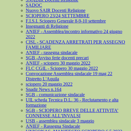
SADOC
Nuovo SAIR Docenti Religione
SCIOPERO 23/24 SETTEMBRE
F.I.S.I. Sciopero Generale 8-9-10 settembre
Insegnanti di Religione
ANIEF - Assemblea/incontro informativo 24 giugno
2022
CISL - SCADENZA ARRETRATI PER ASSEGNO
FAMILIARE
ANIEF - rassegna sindacale
SGB -Avviso ferie docenti precari
ANIEF - sciopero 30 maggio 2022
FLC CGIL - Sciopero 30 maggio 2022
Convocazione Assemblea sindacale 19 mag 22
Distretto L'Aquila
sciopero 20 maggio 2022
Snadir News n.164
SGB - comunicazione sindacale
UIL scheda Tecnica D.L. 36 - Reclutamento e alta
formazione
SGB - SCIOPERO BREVE DELLE ATTIVITA’
CONNESSE ALL’INVALSI
USB - assemblea sindacale 3 maggio
ANIEF - Rassegna Sindacale