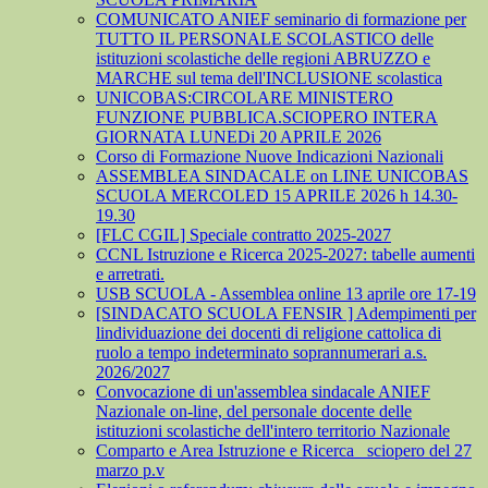
COMUNICATO ANIEF seminario di formazione per
TUTTO IL PERSONALE SCOLASTICO delle
istituzioni scolastiche delle regioni ABRUZZO e
MARCHE sul tema dell'INCLUSIONE scolastica
UNICOBAS:CIRCOLARE MINISTERO
FUNZIONE PUBBLICA.SCIOPERO INTERA
GIORNATA LUNEDi 20 APRILE 2026
Corso di Formazione Nuove Indicazioni Nazionali
ASSEMBLEA SINDACALE on LINE UNICOBAS
SCUOLA MERCOLED 15 APRILE 2026 h 14.30-
19.30
[FLC CGIL] Speciale contratto 2025-2027
CCNL Istruzione e Ricerca 2025-2027: tabelle aumenti
e arretrati.
USB SCUOLA - Assemblea online 13 aprile ore 17-19
[SINDACATO SCUOLA FENSIR ] Adempimenti per
lindividuazione dei docenti di religione cattolica di
ruolo a tempo indeterminato soprannumerari a.s.
2026/2027
Convocazione di un'assemblea sindacale ANIEF
Nazionale on-line, del personale docente delle
istituzioni scolastiche dell'intero territorio Nazionale
Comparto e Area Istruzione e Ricerca_ sciopero del 27
marzo p.v