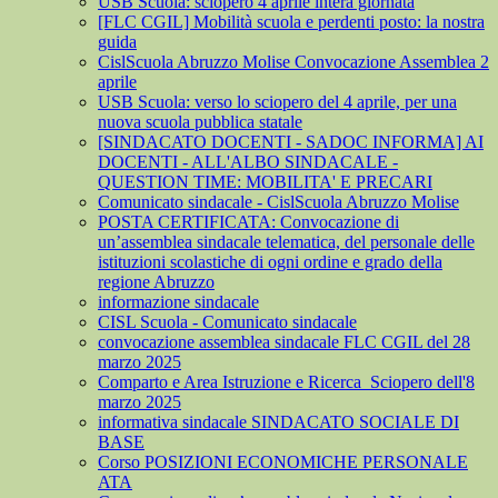
USB Scuola: sciopero 4 aprile intera giornata
[FLC CGIL] Mobilità scuola e perdenti posto: la nostra
guida
CislScuola Abruzzo Molise Convocazione Assemblea 2
aprile
USB Scuola: verso lo sciopero del 4 aprile, per una
nuova scuola pubblica statale
[SINDACATO DOCENTI - SADOC INFORMA] AI
DOCENTI - ALL'ALBO SINDACALE -
QUESTION TIME: MOBILITA' E PRECARI
Comunicato sindacale - CislScuola Abruzzo Molise
POSTA CERTIFICATA: Convocazione di
un’assemblea sindacale telematica, del personale delle
istituzioni scolastiche di ogni ordine e grado della
regione Abruzzo
informazione sindacale
CISL Scuola - Comunicato sindacale
convocazione assemblea sindacale FLC CGIL del 28
marzo 2025
Comparto e Area Istruzione e Ricerca_Sciopero dell'8
marzo 2025
informativa sindacale SINDACATO SOCIALE DI
BASE
Corso POSIZIONI ECONOMICHE PERSONALE
ATA