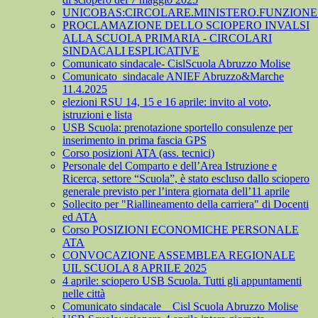
UNICOBAS:CIRCOLARE.MINISTERO.FUNZIONE.
PROCLAMAZIONE DELLO SCIOPERO INVALSI
ALLA SCUOLA PRIMARIA - CIRCOLARI
SINDACALI ESPLICATIVE
Comunicato sindacale- CislScuola Abruzzo Molise
Comunicato_sindacale ANIEF Abruzzo&Marche
11.4.2025
elezioni RSU 14, 15 e 16 aprile: invito al voto,
istruzioni e lista
USB Scuola: prenotazione sportello consulenze per
inserimento in prima fascia GPS
Corso posizioni ATA (ass. tecnici)
Personale del Comparto e dell’Area Istruzione e
Ricerca, settore “Scuola”, è stato escluso dallo sciopero
generale previsto per l’intera giornata dell’11 aprile
Sollecito per "Riallineamento della carriera" di Docenti
ed ATA
Corso POSIZIONI ECONOMICHE PERSONALE
ATA
CONVOCAZIONE ASSEMBLEA REGIONALE
UIL SCUOLA 8 APRILE 2025
4 aprile: sciopero USB Scuola. Tutti gli appuntamenti
nelle città
Comunicato sindacale _ Cisl Scuola Abruzzo Molise