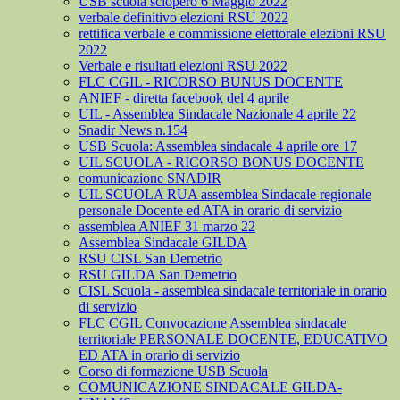
USB scuola sciopero 6 Maggio 2022
verbale definitivo elezioni RSU 2022
rettifica verbale e commissione elettorale elezioni RSU
2022
Verbale e risultati elezioni RSU 2022
FLC CGIL - RICORSO BUNUS DOCENTE
ANIEF - diretta facebook del 4 aprile
UIL - Assemblea Sindacale Nazionale 4 aprile 22
Snadir News n.154
USB Scuola: Assemblea sindacale 4 aprile ore 17
UIL SCUOLA - RICORSO BONUS DOCENTE
comunicazione SNADIR
UIL SCUOLA RUA assemblea Sindacale regionale
personale Docente ed ATA in orario di servizio
assemblea ANIEF 31 marzo 22
Assemblea Sindacale GILDA
RSU CISL San Demetrio
RSU GILDA San Demetrio
CISL Scuola - assemblea sindacale territoriale in orario
di servizio
FLC CGIL Convocazione Assemblea sindacale
territoriale PERSONALE DOCENTE, EDUCATIVO
ED ATA in orario di servizio
Corso di formazione USB Scuola
COMUNICAZIONE SINDACALE GILDA-