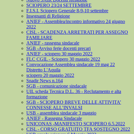
SCIOPERO 23/24 SETTEMBRE
F.I.S.I. Sciopero Generale 8-9-10 settembre
Insegnanti di Religione
ANIEF - Assemblea/incontro informativo 24 giugno
2022
CISL - SCADENZA ARRETRATI PER ASSEGNO
FAMILIARE
ANIEF - rassegna sindacale
SGB -Avviso ferie docenti precari
ANIEF - sciopero 30 maggio 2022
FLC CGIL - Sciopero 30 maggio 2022
Convocazione Assemblea sindacale 19 mag 22
Distretto L'Aquila
sciopero 20 maggio 2022
Snadir News n.164
SGB - comunicazione sindacale
UIL scheda Tecnica D.L. 36 - Reclutamento e alta
formazione
SGB - SCIOPERO BREVE DELLE ATTIVITA’
CONNESSE ALL’INVALSI
USB - assemblea sindacale 3 maggio
ANIEF - Rassegna Sindacale
UNICONAS -MANIFESTO SCIOPERO 6.5.2022
CISL - CORSO GRATUITO TFA SOSTEGNO 2022