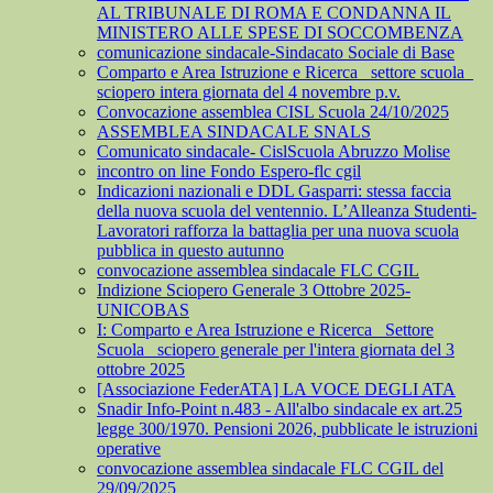
AL TRIBUNALE DI ROMA E CONDANNA IL
MINISTERO ALLE SPESE DI SOCCOMBENZA
comunicazione sindacale-Sindacato Sociale di Base
Comparto e Area Istruzione e Ricerca_ settore scuola_
sciopero intera giornata del 4 novembre p.v.
Convocazione assemblea CISL Scuola 24/10/2025
ASSEMBLEA SINDACALE SNALS
Comunicato sindacale- CislScuola Abruzzo Molise
incontro on line Fondo Espero-flc cgil
Indicazioni nazionali e DDL Gasparri: stessa faccia
della nuova scuola del ventennio. L’Alleanza Studenti-
Lavoratori rafforza la battaglia per una nuova scuola
pubblica in questo autunno
convocazione assemblea sindacale FLC CGIL
Indizione Sciopero Generale 3 Ottobre 2025-
UNICOBAS
I: Comparto e Area Istruzione e Ricerca_ Settore
Scuola_ sciopero generale per l'intera giornata del 3
ottobre 2025
[Associazione FederATA] LA VOCE DEGLI ATA
Snadir Info-Point n.483 - All'albo sindacale ex art.25
legge 300/1970. Pensioni 2026, pubblicate le istruzioni
operative
convocazione assemblea sindacale FLC CGIL del
29/09/2025