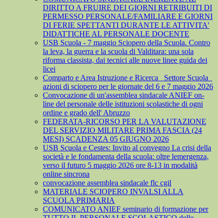
DIRITTO A FRUIRE DEI GIORNI RETRIBUITI DI
PERMESSO PERSONALE/FAMILIARE E GIORNI
DI FERIE SPETTANTI DURANTE LE ATTIVITA'
DIDATTICHE AL PERSONALE DOCENTE
USB Scuola - 7 maggio Sciopero della Scuola. Contro
la leva, la guerra e la scuola di Valditara: una sola
riforma classista, dai tecnici alle nuove linee guida dei
licei
Comparto e Area Istruzione e Ricerca_ Settore Scuola_
azioni di sciopero per le giornate del 6 e 7 maggio 2026
Convocazione di un'assemblea sindacale ANIEF on-
line del personale delle istituzioni scolastiche di ogni
ordine e grado dell' Abruzzo
FEDERATA-RICORSO PER LA VALUTAZIONE
DEL SERVIZIO MILITARE PRIMA FASCIA (24
MESI) SCADENZA 05 GIUGNO 2026
USB Scuola e Cestes: Invito al convegno La crisi della
società e le fondamenta della scuola: oltre lemergenza,
verso il futuro 5 maggio 2026 ore 8-13 in modalità
online sincrona
convocazione assemblea sindacale flc cgil
MATERIALE SCIOPERO INVALSI ALLA
SCUOLA PRIMARIA
COMUNICATO ANIEF seminario di formazione per
TUTTO IL PERSONALE SCOLASTICO delle