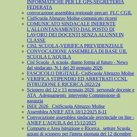
INFORMATICHE PER LE GPS-SEGRETERIA
FEDERATA
convocazione assemblea regionale precari_FLC CGIL
CislScuola Abruzzo Molise-comunicato ricorsi
COMUNICATO SINDACALE INERENTE
L'ALLONTANAMENTO DAL POSTO DI
LAVORO DEI DOCENTI SENZA ALUNNI IN
CLASSE
CISL SCUOLA-VERIFICA PREVIDENZIALE
CONVOCAZIONE ASSEMBLEA DI BASE UIL
SCUOLA L'AQUILA
Cisl Scuola_A scuola, diamo forma al futuro - News
dal sindacato, N.1 del 20 gennaio 2026
FASCICOLO DIGITALE- CislScuola Abruzzo Molise
VERIFICA STIPENDIO ED ARRETRATI CCNL
ISTRUZIONE E RICERCA 2022/24
Sciopero del 12 e 13 gennaio 2026_personale docente e
ATA_Adeguamento_intervento Commissione di
garanzia
ISEE 2026_ CislScuola Abruzzo Molise
Assemblea ANIEF ATA 18/12/2025 8-11
Convocazione assemblea sindacale provinciale on line -
ANIEF L'AQUILA del 15/12/2025
Comparto e Area Istruzione e Ricerca_ settore Scuola_
azioni di sciopero per l'intera giornata del 12 dicembre