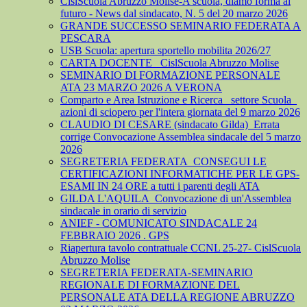
CislScuola Abruzzo Molise-A scuola, diamo forma al
futuro - News dal sindacato, N. 5 del 20 marzo 2026
GRANDE SUCCESSO SEMINARIO FEDERATA A
PESCARA
USB Scuola: apertura sportello mobilita 2026/27
CARTA DOCENTE_ CislScuola Abruzzo Molise
SEMINARIO DI FORMAZIONE PERSONALE
ATA 23 MARZO 2026 A VERONA
Comparto e Area Istruzione e Ricerca_ settore Scuola_
azioni di sciopero per l'intera giornata del 9 marzo 2026
CLAUDIO DI CESARE (sindacato Gilda)_Errata
corrige Convocazione Assemblea sindacale del 5 marzo
2026
SEGRETERIA FEDERATA_CONSEGUI LE
CERTIFICAZIONI INFORMATICHE PER LE GPS-
ESAMI IN 24 ORE a tutti i parenti degli ATA
GILDA L'AQUILA_Convocazione di un'Assemblea
sindacale in orario di servizio
ANIEF - COMUNICATO SINDACALE 24
FEBBRAIO 2026 . GPS
Riapertura tavolo contrattuale CCNL 25-27- CislScuola
Abruzzo Molise
SEGRETERIA FEDERATA-SEMINARIO
REGIONALE DI FORMAZIONE DEL
PERSONALE ATA DELLA REGIONE ABRUZZO