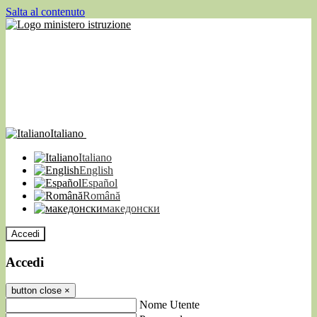
Salta al contenuto
Italiano
Italiano
English
Español
Română
македонски
Accedi
Accedi
button close
×
Nome Utente