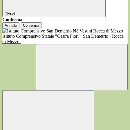
Chiudi
Conferma
Annulla
Conferma
Istituto Comprensivo Statale "Cesira Fiori"
San Demetrio - Rocca
di Mezzo