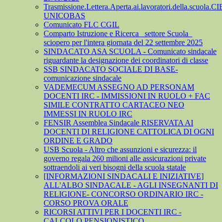
Trasmissione.Lettera.Aperta.ai.lavoratori.della.scuola.CI
UNICOBAS
Comunicato FLC CGIL
Comparto Istruzione e Ricerca_ settore Scuola_
sciopero per l'intera giornata del 22 settembre 2025
SINDACATO ASA SCUOLA - Comunicato sindacale
riguardante la designazione dei coordinatori di classe
SSB SINDACATO SOCIALE DI BASE-
comunicazione sindacale
VADEMECUM ASSEGNO AD PERSONAM
DOCENTI IRC - IMMISSIONI IN RUOLO + FAC
SIMILE CONTRATTO CARTACEO NEO
IMMESSI IN RUOLO IRC
FENSIR Assemblea Sindacale RISERVATA AI
DOCENTI DI RELIGIONE CATTOLICA DI OGNI
ORDINE E GRADO
USB Scuola - Altro che assunzioni e sicurezza: il
governo regala 260 milioni alle assicurazioni private
sottraendoli ai veri bisogni della scuola statale
[INFORMAZIONI SINDACALI E INIZIATIVE]
ALL'ALBO SINDACALE - AGLI INSEGNANTI DI
RELIGIONE- CONCORSO ORDINARIO IRC -
CORSO PROVA ORALE
RICORSI ATTIVI PER I DOCENTI IRC -
CALCOLO PENSIONISTICO