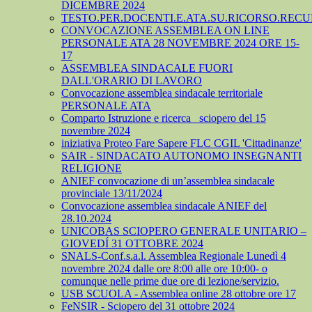
DICEMBRE 2024
TESTO.PER.DOCENTI.E.ATA.SU.RICORSO.RECU
CONVOCAZIONE ASSEMBLEA ON LINE
PERSONALE ATA 28 NOVEMBRE 2024 ORE 15-
17
ASSEMBLEA SINDACALE FUORI
DALL'ORARIO DI LAVORO
Convocazione assemblea sindacale territoriale
PERSONALE ATA
Comparto Istruzione e ricerca_ sciopero del 15
novembre 2024
iniziativa Proteo Fare Sapere FLC CGIL 'Cittadinanze'
SAIR - SINDACATO AUTONOMO INSEGNANTI
RELIGIONE
ANIEF convocazione di un’assemblea sindacale
provinciale 13/11/2024
Convocazione assemblea sindacale ANIEF del
28.10.2024
UNICOBAS SCIOPERO GENERALE UNITARIO –
GIOVEDÍ 31 OTTOBRE 2024
SNALS-Conf.s.a.l. Assemblea Regionale Lunedì 4
novembre 2024 dalle ore 8:00 alle ore 10:00- o
comunque nelle prime due ore di lezione/servizio.
USB SCUOLA - Assemblea online 28 ottobre ore 17
FeNSIR - Sciopero del 31 ottobre 2024