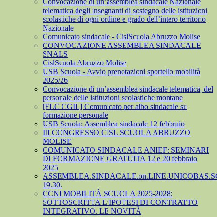
Convocazione di un’assemblea sindacale Nazionale
telematica degli insegnanti di sostegno delle istituzioni
scolastiche di ogni ordine e grado dell’intero territorio
Nazionale
Comunicato sindacale - CislScuola Abruzzo Molise
CONVOCAZIONE ASSEMBLEA SINDACALE
SNALS
CislScuola Abruzzo Molise
USB Scuola - Avvio prenotazioni sportello mobilità
2025/26
Convocazione di un’assemblea sindacale telematica, del
personale delle istituzioni scolastiche montane
[FLC CGIL] Comunicato per albo sindacale su
formazione personale
USB Scuola: Assemblea sindacale 12 febbraio
III CONGRESSO CISL SCUOLA ABRUZZO
MOLISE
COMUNICATO SINDACALE ANIEF: SEMINARI
DI FORMAZIONE GRATUITA 12 e 20 febbraio
2025
ASSEMBLEA.SINDACALE.on.LINE.UNICOBAS.SCU
19.30.
CCNI MOBILITÀ SCUOLA 2025-2028:
SOTTOSCRITTA L’IPOTESI DI CONTRATTO
INTEGRATIVO. LE NOVITÀ