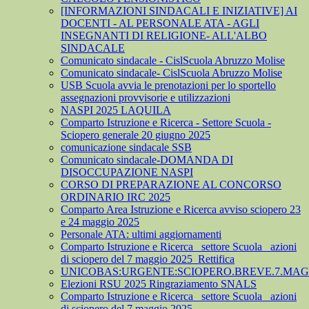
[INFORMAZIONI SINDACALI E INIZIATIVE] AI
DOCENTI - AL PERSONALE ATA - AGLI
INSEGNANTI DI RELIGIONE- ALL'ALBO
SINDACALE
Comunicato sindacale - CislScuola Abruzzo Molise
Comunicato sindacale- CislScuola Abruzzo Molise
USB Scuola avvia le prenotazioni per lo sportello
assegnazioni provvisorie e utilizzazioni
NASPI 2025 LAQUILA
Comparto Istruzione e Ricerca - Settore Scuola -
Sciopero generale 20 giugno 2025
comunicazione sindacale SSB
Comunicato sindacale-DOMANDA DI
DISOCCUPAZIONE NASPI
CORSO DI PREPARAZIONE AL CONCORSO
ORDINARIO IRC 2025
Comparto Area Istruzione e Ricerca avviso sciopero 23
e 24 maggio 2025
Personale ATA: ultimi aggiornamenti
Comparto Istruzione e Ricerca_ settore Scuola_ azioni
di sciopero del 7 maggio 2025_Rettifica
UNICOBAS:URGENTE:SCIOPERO.BREVE.7.MAGG
Elezioni RSU 2025 Ringraziamento SNALS
Comparto Istruzione e Ricerca_ settore Scuola_ azioni
di sciopero del 7 maggio 2025