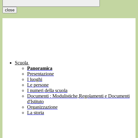
close
Scuola
Panoramica
Presentazione
I luoghi
Le persone
I numeri della scuola
Documenti : Modulistiche,Regolamenti e Documenti
d'Istituto
Organizzazione
La storia