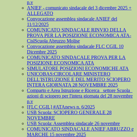
p.v
ANIEF - comunicato sindacale del 3 dicembre 2025 +
ALLEGATO
Convocazione assemblea sindacale ANIEF del
11/12/2025
COMUNICATO SINDACALE RINVIO DELLA
PROVA PER LA POSIZIONE ECONOMICA ATA-
CislScuola Abruzzo Molise
Convocazione assemblea sindacale FLC CGIL 10
Dicembre 2025
COMUNICATO SINDACALE PROVA PER LA
POSIZIONE ECONOMICA ATA
SIMULATORE POSIZIONI ECONOMICHE ATA
UNICOBAS:CIRCOLARE MINISTERO
DELL'ISTRUZIONE E DEL MERITO SCIOPERO
INTERA GIORNATA 28 NOVEMBRE 2025
Comparto e Area Istruzione e Ricerca_ settore Scuola_
azioni di sciopero per l'intera giornata del 28 novembre
p.v
[FLC CGIL] #ATAnews n. 6/2025
USB Scuola: SCIOPERO GENERALE 28
NOVEMBRE
USB Scuola: Assemblea sindacale 26 novembre
COMUNICATO SINDACALE ANIEF ABRUZZO e
MARCHE 15 novembre 2025