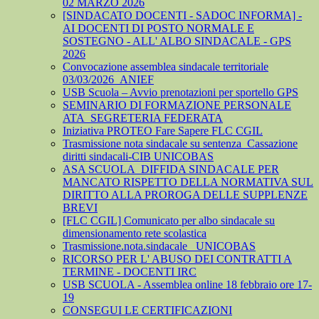
02 MARZO 2026
[SINDACATO DOCENTI - SADOC INFORMA] -
AI DOCENTI DI POSTO NORMALE E
SOSTEGNO - ALL' ALBO SINDACALE - GPS
2026
Convocazione assemblea sindacale territoriale
03/03/2026_ANIEF
USB Scuola – Avvio prenotazioni per sportello GPS
SEMINARIO DI FORMAZIONE PERSONALE
ATA_SEGRETERIA FEDERATA
Iniziativa PROTEO Fare Sapere FLC CGIL
Trasmissione nota sindacale su sentenza_Cassazione
diritti sindacali-CIB UNICOBAS
ASA SCUOLA_DIFFIDA SINDACALE PER
MANCATO RISPETTO DELLA NORMATIVA SUL
DIRITTO ALLA PROROGA DELLE SUPPLENZE
BREVI
[FLC CGIL] Comunicato per albo sindacale su
dimensionamento rete scolastica
Trasmissione.nota.sindacale _UNICOBAS
RICORSO PER L' ABUSO DEI CONTRATTI A
TERMINE - DOCENTI IRC
USB SCUOLA - Assemblea online 18 febbraio ore 17-
19
CONSEGUI LE CERTIFICAZIONI