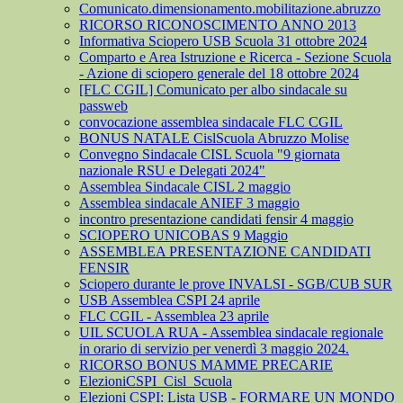
Comunicato.dimensionamento.mobilitazione.abruzzo
RICORSO RICONOSCIMENTO ANNO 2013
Informativa Sciopero USB Scuola 31 ottobre 2024
Comparto e Area Istruzione e Ricerca - Sezione Scuola
- Azione di sciopero generale del 18 ottobre 2024
[FLC CGIL] Comunicato per albo sindacale su
passweb
convocazione assemblea sindacale FLC CGIL
BONUS NATALE CislScuola Abruzzo Molise
Convegno Sindacale CISL Scuola "9 giornata
nazionale RSU e Delegati 2024"
Assemblea Sindacale CISL 2 maggio
Assemblea sindacale ANIEF 3 maggio
incontro presentazione candidati fensir 4 maggio
SCIOPERO UNICOBAS 9 Maggio
ASSEMBLEA PRESENTAZIONE CANDIDATI
FENSIR
Sciopero durante le prove INVALSI - SGB/CUB SUR
USB Assemblea CSPI 24 aprile
FLC CGIL - Assemblea 23 aprile
UIL SCUOLA RUA - Assemblea sindacale regionale
in orario di servizio per venerdì 3 maggio 2024.
RICORSO BONUS MAMME PRECARIE
ElezioniCSPI_Cisl_Scuola
Elezioni CSPI: Lista USB - FORMARE UN MONDO