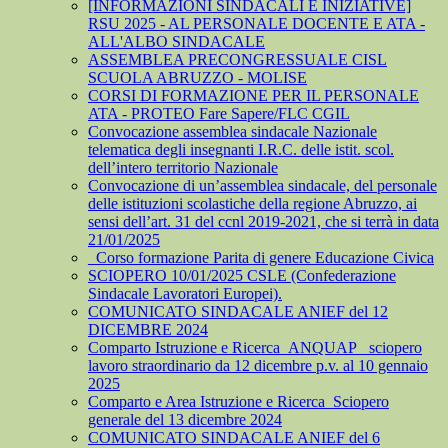
[INFORMAZIONI SINDACALI E INIZIATIVE]
RSU 2025 - AL PERSONALE DOCENTE E ATA -
ALL'ALBO SINDACALE
ASSEMBLEA PRECONGRESSUALE CISL
SCUOLA ABRUZZO - MOLISE
CORSI DI FORMAZIONE PER IL PERSONALE
ATA - PROTEO Fare Sapere/FLC CGIL
Convocazione assemblea sindacale Nazionale
telematica degli insegnanti I.R.C. delle istit. scol.
dell’intero territorio Nazionale
Convocazione di un’assemblea sindacale, del personale
delle istituzioni scolastiche della regione Abruzzo, ai
sensi dell’art. 31 del ccnl 2019-2021, che si terrà in data
21/01/2025
_Corso formazione Parita di genere Educazione Civica
SCIOPERO 10/01/2025 CSLE (Confederazione
Sindacale Lavoratori Europei).
COMUNICATO SINDACALE ANIEF del 12
DICEMBRE 2024
Comparto Istruzione e Ricerca_ANQUAP_ sciopero
lavoro straordinario da 12 dicembre p.v. al 10 gennaio
2025
Comparto e Area Istruzione e Ricerca_Sciopero
generale del 13 dicembre 2024
COMUNICATO SINDACALE ANIEF del 6