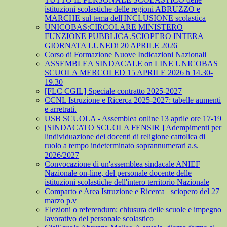
istituzioni scolastiche delle regioni ABRUZZO e
MARCHE sul tema dell'INCLUSIONE scolastica
UNICOBAS:CIRCOLARE MINISTERO
FUNZIONE PUBBLICA.SCIOPERO INTERA
GIORNATA LUNEDi 20 APRILE 2026
Corso di Formazione Nuove Indicazioni Nazionali
ASSEMBLEA SINDACALE on LINE UNICOBAS
SCUOLA MERCOLED 15 APRILE 2026 h 14.30-
19.30
[FLC CGIL] Speciale contratto 2025-2027
CCNL Istruzione e Ricerca 2025-2027: tabelle aumenti
e arretrati.
USB SCUOLA - Assemblea online 13 aprile ore 17-19
[SINDACATO SCUOLA FENSIR ] Adempimenti per
lindividuazione dei docenti di religione cattolica di
ruolo a tempo indeterminato soprannumerari a.s.
2026/2027
Convocazione di un'assemblea sindacale ANIEF
Nazionale on-line, del personale docente delle
istituzioni scolastiche dell'intero territorio Nazionale
Comparto e Area Istruzione e Ricerca_ sciopero del 27
marzo p.v
Elezioni o referendum: chiusura delle scuole e impegno
lavorativo del personale scolastico