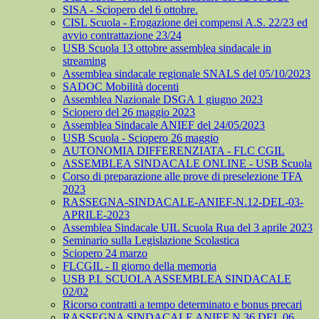
SISA - Sciopero del 6 ottobre.
CISL Scuola - Erogazione dei compensi A.S. 22/23 ed
avvio contrattazione 23/24
USB Scuola 13 ottobre assemblea sindacale in
streaming
Assemblea sindacale regionale SNALS del 05/10/2023
SADOC Mobilità docenti
Assemblea Nazionale DSGA 1 giugno 2023
Sciopero del 26 maggio 2023
Assemblea Sindacale ANIEF del 24/05/2023
USB Scuola - Sciopero 26 maggio
AUTONOMIA DIFFERENZIATA - FLC CGIL
ASSEMBLEA SINDACALE ONLINE - USB Scuola
Corso di preparazione alle prove di preselezione TFA
2023
RASSEGNA-SINDACALE-ANIEF-N.12-DEL-03-
APRILE-2023
Assemblea Sindacale UIL Scuola Rua del 3 aprile 2023
Seminario sulla Legislazione Scolastica
Sciopero 24 marzo
FLCGIL - Il giorno della memoria
USB P.I. SCUOLA ASSEMBLEA SINDACALE
02/02
Ricorso contratti a tempo determinato e bonus precari
RASSEGNA SINDACALE ANIEF N.36 DEL 06