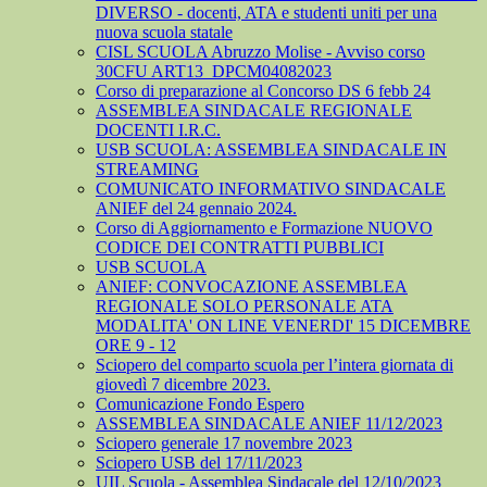
DIVERSO - docenti, ATA e studenti uniti per una
nuova scuola statale
CISL SCUOLA Abruzzo Molise - Avviso corso
30CFU ART13_DPCM04082023
Corso di preparazione al Concorso DS 6 febb 24
ASSEMBLEA SINDACALE REGIONALE
DOCENTI I.R.C.
USB SCUOLA: ASSEMBLEA SINDACALE IN
STREAMING
COMUNICATO INFORMATIVO SINDACALE
ANIEF del 24 gennaio 2024.
Corso di Aggiornamento e Formazione NUOVO
CODICE DEI CONTRATTI PUBBLICI
USB SCUOLA
ANIEF: CONVOCAZIONE ASSEMBLEA
REGIONALE SOLO PERSONALE ATA
MODALITA' ON LINE VENERDI' 15 DICEMBRE
ORE 9 - 12
Sciopero del comparto scuola per l’intera giornata di
giovedì 7 dicembre 2023.
Comunicazione Fondo Espero
ASSEMBLEA SINDACALE ANIEF 11/12/2023
Sciopero generale 17 novembre 2023
Sciopero USB del 17/11/2023
UIL Scuola - Assemblea Sindacale del 12/10/2023