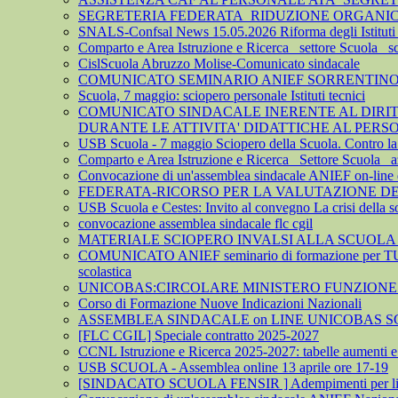
SEGRETERIA FEDERATA_RIDUZIONE ORGANICO 
SNALS-Confsal News 15.05.2026 Riforma degli Istituti 
Comparto e Area Istruzione e Ricerca_ settore Scuola_ 
CislScuola Abruzzo Molise-Comunicato sindacale
COMUNICATO SEMINARIO ANIEF SORRENTINO 
Scuola, 7 maggio: sciopero personale Istituti tecnici
COMUNICATO SINDACALE INERENTE AL DIRITTO
DURANTE LE ATTIVITA' DIDATTICHE AL PER
USB Scuola - 7 maggio Sciopero della Scuola. Contro la leva
Comparto e Area Istruzione e Ricerca_ Settore Scuola_ az
Convocazione di un'assemblea sindacale ANIEF on-line del
FEDERATA-RICORSO PER LA VALUTAZIONE DEL 
USB Scuola e Cestes: Invito al convegno La crisi della so
convocazione assemblea sindacale flc cgil
MATERIALE SCIOPERO INVALSI ALLA SCUOLA
COMUNICATO ANIEF seminario di formazione per TU
scolastica
UNICOBAS:CIRCOLARE MINISTERO FUNZIONE P
Corso di Formazione Nuove Indicazioni Nazionali
ASSEMBLEA SINDACALE on LINE UNICOBAS SCU
[FLC CGIL] Speciale contratto 2025-2027
CCNL Istruzione e Ricerca 2025-2027: tabelle aumenti e a
USB SCUOLA - Assemblea online 13 aprile ore 17-19
[SINDACATO SCUOLA FENSIR ] Adempimenti per lindividu