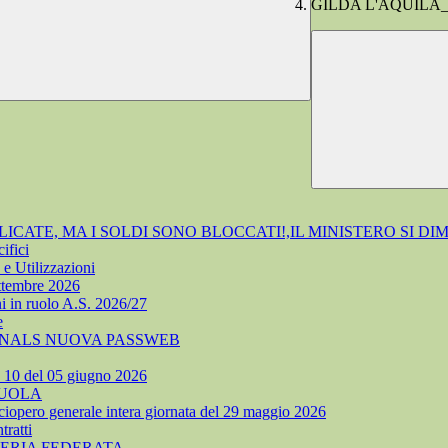
GILDA L'AQUILA_Conv
ATE, MA I SOLDI SONO BLOCCATI!,IL MINISTERO SI DI
ifici
e Utilizzazioni
ettembre 2026
i in ruolo A.S. 2026/27
e
 SNALS NUOVA PASSWEB
. 10 del 05 giugno 2026
CUOLA
ciopero generale intera giornata del 29 maggio 2026
ratti
TERIA FEDERATA