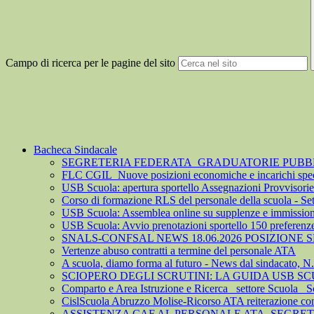
Campo di ricerca per le pagine del sito
Bacheca Sindacale
SEGRETERIA FEDERATA_GRADUATORIE PUBBLIC
FLC CGIL_Nuove posizioni economiche e incarichi spec
USB Scuola: apertura sportello Assegnazioni Provvisorie 
Corso di formazione RLS del personale della scuola - S
USB Scuola: Assemblea online su supplenze e immission
USB Scuola: Avvio prenotazioni sportello 150 preferenz
SNALS-CONFSAL NEWS 18.06.2026 POSIZIONE
Vertenze abuso contratti a termine del personale ATA
A scuola, diamo forma al futuro - News dal sindacato, N
SCIOPERO DEGLI SCRUTINI: LA GUIDA USB S
Comparto e Area Istruzione e Ricerca_ settore Scuola_ S
CislScuola Abruzzo Molise-Ricorso ATA reiterazione cont
ASSISTENZA CAF AL PERSONALE ATA_SEGRE