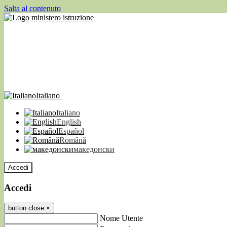
Salta al contenuto
Italiano
Italiano
English
Español
Română
македонски
Accedi
Accedi
button close
×
Nome Utente