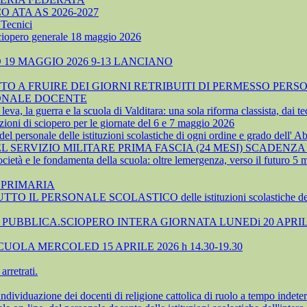
ATA AS 2026-2027
Tecnici
sciopero generale 18 maggio 2026
19 MAGGIO 2026 9-13 LANCIANO
 A FRUIRE DEI GIORNI RETRIBUITI DI PERMESSO PERSO
SONALE DOCENTE
, la guerra e la scuola di Valditara: una sola riforma classista, dai tec
ioni di sciopero per le giornate del 6 e 7 maggio 2026
 personale delle istituzioni scolastiche di ogni ordine e grado dell' A
SERVIZIO MILITARE PRIMA FASCIA (24 MESI) SCADENZA 
cietà e le fondamenta della scuola: oltre lemergenza, verso il futuro 5
 PRIMARIA
TTO IL PERSONALE SCOLASTICO delle istituzioni scolastiche 
UBBLICA.SCIOPERO INTERA GIORNATA LUNEDi 20 APRIL
OLA MERCOLED 15 APRILE 2026 h 14.30-19.30
rretrati.
azione dei docenti di religione cattolica di ruolo a tempo indeter