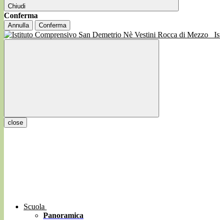
Chiudi
Conferma
Annulla
Conferma
I
close
Scuola
Panoramica