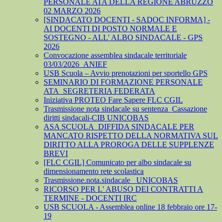
PERSONALE ATA DELLA REGIONE ABRUZZO
02 MARZO 2026
[SINDACATO DOCENTI - SADOC INFORMA] -
AI DOCENTI DI POSTO NORMALE E
SOSTEGNO - ALL' ALBO SINDACALE - GPS
2026
Convocazione assemblea sindacale territoriale
03/03/2026_ANIEF
USB Scuola – Avvio prenotazioni per sportello GPS
SEMINARIO DI FORMAZIONE PERSONALE
ATA_SEGRETERIA FEDERATA
Iniziativa PROTEO Fare Sapere FLC CGIL
Trasmissione nota sindacale su sentenza_Cassazione
diritti sindacali-CIB UNICOBAS
ASA SCUOLA_DIFFIDA SINDACALE PER
MANCATO RISPETTO DELLA NORMATIVA SUL
DIRITTO ALLA PROROGA DELLE SUPPLENZE
BREVI
[FLC CGIL] Comunicato per albo sindacale su
dimensionamento rete scolastica
Trasmissione.nota.sindacale _UNICOBAS
RICORSO PER L' ABUSO DEI CONTRATTI A
TERMINE - DOCENTI IRC
USB SCUOLA - Assemblea online 18 febbraio ore 17-
19