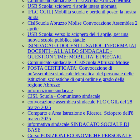
Comunicato sindacale _ Cisl Scuola Abruzzo Molise
USB Scuola: sciopero 4 aprile intera giornata
[FLC CGIL] Mobilità scuola e perdenti posto: la nostra
guida
CislScuola Abruzzo Molise Convocazione Assemblea 2
aprile
USB Scuola: verso lo sciopero del 4 aprile, per una
nuova scuola pubblica statale
[SINDACATO DOCENTI - SADOC INFORMA] AI
DOCENTI - ALL'ALBO SINDACALE -
QUESTION TIME: MOBILITA' E PRECARI
Comunicato sindacale - CislScuola Abruzzo Molise
POSTA CERTIFICATA: Convocazione di
un’assemblea sindacale telematica, del personale delle
istituzioni scolastiche di ogni ordine e grado della
regione Abruzzo
informazione sindacale
CISL Scuola - Comunicato sindacale
convocazione assemblea sindacale FLC CGIL del 28
marzo 2025
Comparto e Area Istruzione e Ricerca_Sciopero dell'8
marzo 2025
informativa sindacale SINDACATO SOCIALE DI
BASE
Corso POSIZIONI ECONOMICHE PERSONALE