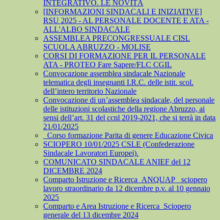
INTEGRATIVO. LE NOVITÀ
[INFORMAZIONI SINDACALI E INIZIATIVE]
RSU 2025 - AL PERSONALE DOCENTE E ATA -
ALL'ALBO SINDACALE
ASSEMBLEA PRECONGRESSUALE CISL
SCUOLA ABRUZZO - MOLISE
CORSI DI FORMAZIONE PER IL PERSONALE
ATA - PROTEO Fare Sapere/FLC CGIL
Convocazione assemblea sindacale Nazionale
telematica degli insegnanti I.R.C. delle istit. scol.
dell’intero territorio Nazionale
Convocazione di un’assemblea sindacale, del personale
delle istituzioni scolastiche della regione Abruzzo, ai
sensi dell’art. 31 del ccnl 2019-2021, che si terrà in data
21/01/2025
_Corso formazione Parita di genere Educazione Civica
SCIOPERO 10/01/2025 CSLE (Confederazione
Sindacale Lavoratori Europei).
COMUNICATO SINDACALE ANIEF del 12
DICEMBRE 2024
Comparto Istruzione e Ricerca_ANQUAP_ sciopero
lavoro straordinario da 12 dicembre p.v. al 10 gennaio
2025
Comparto e Area Istruzione e Ricerca_Sciopero
generale del 13 dicembre 2024