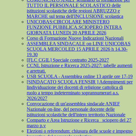
TUTTO IL PERSONALE SCOLASTICO delle
istituzioni scolastiche delle regioni ABRUZZO e
MARCHE sul tema dell'INCLUSIONE scolastica
UNICOBAS:CIRCOLARE MINISTERO
FUNZIONE PUBBLICA.SCIOPERO INTERA
GIORNATA LUNEDi 20 APRILE 2026
Corso di Formazione Nuove Indicazioni Nazionali
ASSEMBLEA SINDACALE on LINE UNICOBAS
SCUOLA MERCOLED 15 APRILE 2026 h 14.30-
19.30
[FLC CGIL] Speciale contratto 2025-2027
CCNL Istruzione e Ricerca 2025-2027: tabelle aumenti
e arretrati.
USB SCUOLA - Assemblea online 13 aprile ore 17-19
[SINDACATO SCUOLA FENSIR ] Adempimenti per
lindividuazione dei docenti di religione cattolica di
ruolo a tempo indeterminato soprannumerari a.s.
2026/2027
Convocazione di un'assemblea sindacale ANIEF
Nazionale on-line, del personale docente delle
istituzioni scolastiche dell'intero territorio Nazionale
Comparto e Area Istruzione e Ricerca_ sciopero del 27
marzo p.v
Elezioni o referendum: chiusura delle scuole e impegno