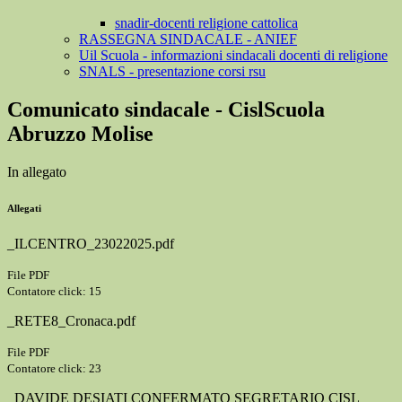
snadir-docenti religione cattolica
RASSEGNA SINDACALE - ANIEF
Uil Scuola - informazioni sindacali docenti di religione
SNALS - presentazione corsi rsu
Comunicato sindacale - CislScuola
Abruzzo Molise
In allegato
Allegati
_ILCENTRO_23022025.pdf
File PDF
Contatore click: 15
_RETE8_Cronaca.pdf
File PDF
Contatore click: 23
_DAVIDE DESIATI CONFERMATO SEGRETARIO CISL