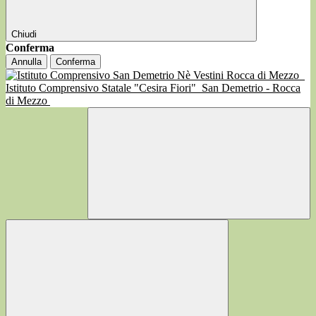
Chiudi
Conferma
Annulla
Conferma
Istituto Comprensivo Statale "Cesira Fiori"
San Demetrio - Rocca
di Mezzo