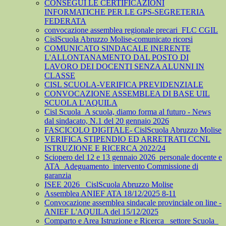
CONSEGUI LE CERTIFICAZIONI
INFORMATICHE PER LE GPS-SEGRETERIA
FEDERATA
convocazione assemblea regionale precari_FLC CGIL
CislScuola Abruzzo Molise-comunicato ricorsi
COMUNICATO SINDACALE INERENTE
L'ALLONTANAMENTO DAL POSTO DI
LAVORO DEI DOCENTI SENZA ALUNNI IN
CLASSE
CISL SCUOLA-VERIFICA PREVIDENZIALE
CONVOCAZIONE ASSEMBLEA DI BASE UIL
SCUOLA L'AQUILA
Cisl Scuola_A scuola, diamo forma al futuro - News
dal sindacato, N.1 del 20 gennaio 2026
FASCICOLO DIGITALE- CislScuola Abruzzo Molise
VERIFICA STIPENDIO ED ARRETRATI CCNL
ISTRUZIONE E RICERCA 2022/24
Sciopero del 12 e 13 gennaio 2026_personale docente e
ATA_Adeguamento_intervento Commissione di
garanzia
ISEE 2026_ CislScuola Abruzzo Molise
Assemblea ANIEF ATA 18/12/2025 8-11
Convocazione assemblea sindacale provinciale on line -
ANIEF L'AQUILA del 15/12/2025
Comparto e Area Istruzione e Ricerca_ settore Scuola_