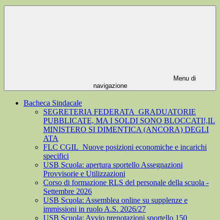
Menu di
navigazione
Bacheca Sindacale
SEGRETERIA FEDERATA_GRADUATORIE
PUBBLICATE, MA I SOLDI SONO BLOCCATI!,IL
MINISTERO SI DIMENTICA (ANCORA) DEGLI
ATA
FLC CGIL_Nuove posizioni economiche e incarichi
specifici
USB Scuola: apertura sportello Assegnazioni
Provvisorie e Utilizzazioni
Corso di formazione RLS del personale della scuola -
Settembre 2026
USB Scuola: Assemblea online su supplenze e
immissioni in ruolo A.S. 2026/27
USB Scuola: Avvio prenotazioni sportello 150