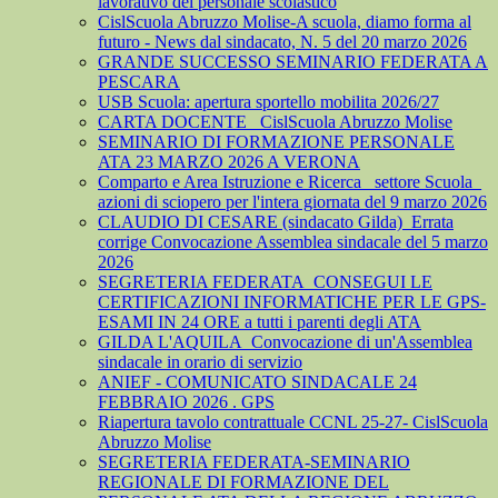
lavorativo del personale scolastico
CislScuola Abruzzo Molise-A scuola, diamo forma al
futuro - News dal sindacato, N. 5 del 20 marzo 2026
GRANDE SUCCESSO SEMINARIO FEDERATA A
PESCARA
USB Scuola: apertura sportello mobilita 2026/27
CARTA DOCENTE_ CislScuola Abruzzo Molise
SEMINARIO DI FORMAZIONE PERSONALE
ATA 23 MARZO 2026 A VERONA
Comparto e Area Istruzione e Ricerca_ settore Scuola_
azioni di sciopero per l'intera giornata del 9 marzo 2026
CLAUDIO DI CESARE (sindacato Gilda)_Errata
corrige Convocazione Assemblea sindacale del 5 marzo
2026
SEGRETERIA FEDERATA_CONSEGUI LE
CERTIFICAZIONI INFORMATICHE PER LE GPS-
ESAMI IN 24 ORE a tutti i parenti degli ATA
GILDA L'AQUILA_Convocazione di un'Assemblea
sindacale in orario di servizio
ANIEF - COMUNICATO SINDACALE 24
FEBBRAIO 2026 . GPS
Riapertura tavolo contrattuale CCNL 25-27- CislScuola
Abruzzo Molise
SEGRETERIA FEDERATA-SEMINARIO
REGIONALE DI FORMAZIONE DEL