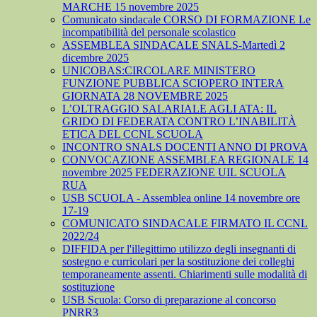
MARCHE 15 novembre 2025
Comunicato sindacale CORSO DI FORMAZIONE Le
incompatibilità del personale scolastico
ASSEMBLEA SINDACALE SNALS-Martedì 2
dicembre 2025
UNICOBAS:CIRCOLARE MINISTERO
FUNZIONE PUBBLICA SCIOPERO INTERA
GIORNATA 28 NOVEMBRE 2025
L’OLTRAGGIO SALARIALE AGLI ATA: IL
GRIDO DI FEDERATA CONTRO L’INABILITÀ
ETICA DEL CCNL SCUOLA
INCONTRO SNALS DOCENTI ANNO DI PROVA
CONVOCAZIONE ASSEMBLEA REGIONALE 14
novembre 2025 FEDERAZIONE UIL SCUOLA
RUA
USB SCUOLA - Assemblea online 14 novembre ore
17-19
COMUNICATO SINDACALE FIRMATO IL CCNL
2022/24
DIFFIDA per l'illegittimo utilizzo degli insegnanti di
sostegno e curricolari per la sostituzione dei colleghi
temporaneamente assenti. Chiarimenti sulle modalità di
sostituzione
USB Scuola: Corso di preparazione al concorso
PNRR3