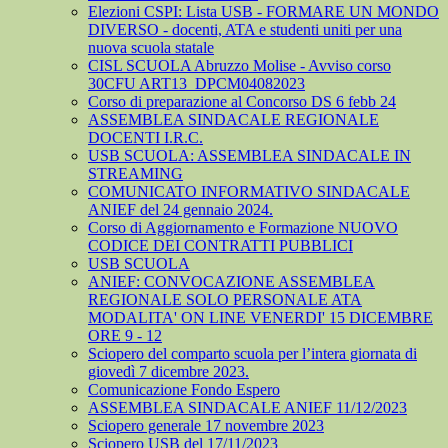
Elezioni CSPI: Lista USB - FORMARE UN MONDO
DIVERSO - docenti, ATA e studenti uniti per una
nuova scuola statale
CISL SCUOLA Abruzzo Molise - Avviso corso
30CFU ART13_DPCM04082023
Corso di preparazione al Concorso DS 6 febb 24
ASSEMBLEA SINDACALE REGIONALE
DOCENTI I.R.C.
USB SCUOLA: ASSEMBLEA SINDACALE IN
STREAMING
COMUNICATO INFORMATIVO SINDACALE
ANIEF del 24 gennaio 2024.
Corso di Aggiornamento e Formazione NUOVO
CODICE DEI CONTRATTI PUBBLICI
USB SCUOLA
ANIEF: CONVOCAZIONE ASSEMBLEA
REGIONALE SOLO PERSONALE ATA
MODALITA' ON LINE VENERDI' 15 DICEMBRE
ORE 9 - 12
Sciopero del comparto scuola per l’intera giornata di
giovedì 7 dicembre 2023.
Comunicazione Fondo Espero
ASSEMBLEA SINDACALE ANIEF 11/12/2023
Sciopero generale 17 novembre 2023
Sciopero USB del 17/11/2023