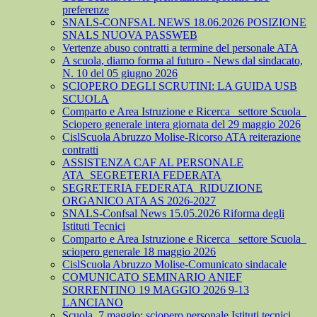
preferenze
SNALS-CONFSAL NEWS 18.06.2026 POSIZIONE
SNALS NUOVA PASSWEB
Vertenze abuso contratti a termine del personale ATA
A scuola, diamo forma al futuro - News dal sindacato,
N. 10 del 05 giugno 2026
SCIOPERO DEGLI SCRUTINI: LA GUIDA USB
SCUOLA
Comparto e Area Istruzione e Ricerca_ settore Scuola_
Sciopero generale intera giornata del 29 maggio 2026
CislScuola Abruzzo Molise-Ricorso ATA reiterazione
contratti
ASSISTENZA CAF AL PERSONALE
ATA_SEGRETERIA FEDERATA
SEGRETERIA FEDERATA_RIDUZIONE
ORGANICO ATA AS 2026-2027
SNALS-Confsal News 15.05.2026 Riforma degli
Istituti Tecnici
Comparto e Area Istruzione e Ricerca_ settore Scuola_
sciopero generale 18 maggio 2026
CislScuola Abruzzo Molise-Comunicato sindacale
COMUNICATO SEMINARIO ANIEF
SORRENTINO 19 MAGGIO 2026 9-13
LANCIANO
Scuola, 7 maggio: sciopero personale Istituti tecnici