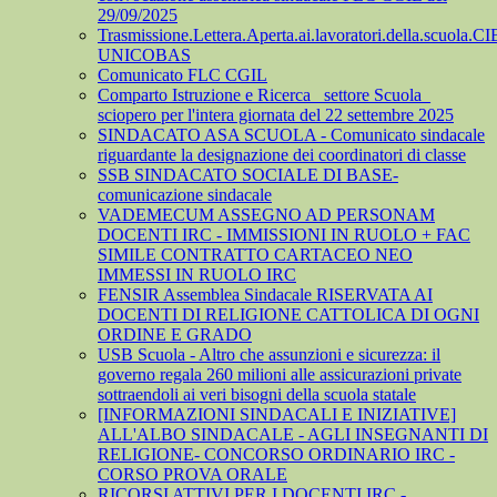
29/09/2025
Trasmissione.Lettera.Aperta.ai.lavoratori.della.scuola.CI
UNICOBAS
Comunicato FLC CGIL
Comparto Istruzione e Ricerca_ settore Scuola_
sciopero per l'intera giornata del 22 settembre 2025
SINDACATO ASA SCUOLA - Comunicato sindacale
riguardante la designazione dei coordinatori di classe
SSB SINDACATO SOCIALE DI BASE-
comunicazione sindacale
VADEMECUM ASSEGNO AD PERSONAM
DOCENTI IRC - IMMISSIONI IN RUOLO + FAC
SIMILE CONTRATTO CARTACEO NEO
IMMESSI IN RUOLO IRC
FENSIR Assemblea Sindacale RISERVATA AI
DOCENTI DI RELIGIONE CATTOLICA DI OGNI
ORDINE E GRADO
USB Scuola - Altro che assunzioni e sicurezza: il
governo regala 260 milioni alle assicurazioni private
sottraendoli ai veri bisogni della scuola statale
[INFORMAZIONI SINDACALI E INIZIATIVE]
ALL'ALBO SINDACALE - AGLI INSEGNANTI DI
RELIGIONE- CONCORSO ORDINARIO IRC -
CORSO PROVA ORALE
RICORSI ATTIVI PER I DOCENTI IRC -