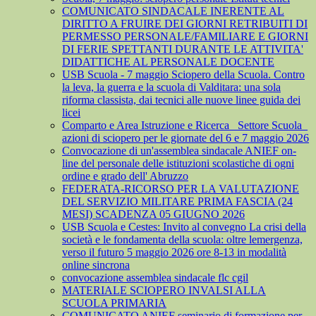
COMUNICATO SINDACALE INERENTE AL
DIRITTO A FRUIRE DEI GIORNI RETRIBUITI DI
PERMESSO PERSONALE/FAMILIARE E GIORNI
DI FERIE SPETTANTI DURANTE LE ATTIVITA'
DIDATTICHE AL PERSONALE DOCENTE
USB Scuola - 7 maggio Sciopero della Scuola. Contro
la leva, la guerra e la scuola di Valditara: una sola
riforma classista, dai tecnici alle nuove linee guida dei
licei
Comparto e Area Istruzione e Ricerca_ Settore Scuola_
azioni di sciopero per le giornate del 6 e 7 maggio 2026
Convocazione di un'assemblea sindacale ANIEF on-
line del personale delle istituzioni scolastiche di ogni
ordine e grado dell' Abruzzo
FEDERATA-RICORSO PER LA VALUTAZIONE
DEL SERVIZIO MILITARE PRIMA FASCIA (24
MESI) SCADENZA 05 GIUGNO 2026
USB Scuola e Cestes: Invito al convegno La crisi della
società e le fondamenta della scuola: oltre lemergenza,
verso il futuro 5 maggio 2026 ore 8-13 in modalità
online sincrona
convocazione assemblea sindacale flc cgil
MATERIALE SCIOPERO INVALSI ALLA
SCUOLA PRIMARIA
COMUNICATO ANIEF seminario di formazione per