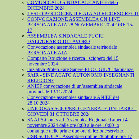
COMUNICATO SINDACALE ANIEF del 6
DICEMBRE 2024
TESTO.PER.DOCENTI.E.ATA.SU.RICORSO.RECU
CONVOCAZIONE ASSEMBLEA ON LINE
PERSONALE ATA 28 NOVEMBRE 2024 ORE 15-
17
ASSEMBLEA SINDACALE FUORI
DALL'ORARIO DI LAVORO
Convocazione assemblea sindacale territoriale
PERSONALE ATA
Comparto Istruzione e ricerca_ sciopero del 15
novembre 2024
iniziativa Proteo Fare Sapere FLC CGIL 'Cittadinanze'
SAIR - SINDACATO AUTONOMO INSEGNANTI
RELIGIONE
ANIEF convocazione di un’assemblea sindacale
provinciale 13/11/2024
Convocazione assemblea sindacale ANIEF del
28.10.2024
UNICOBAS SCIOPERO GENERALE UNITARIO –
GIOVEDÍ 31 OTTOBRE 2024
SNALS-Conf.s.a.l. Assemblea Regionale Lunedì 4
novembre 2024 dalle ore 8:00 alle ore 10:00- o
comunque nelle prime due ore di lezione/servizio.
USB SCUOLA - Assemblea online 28 ottobre ore 17