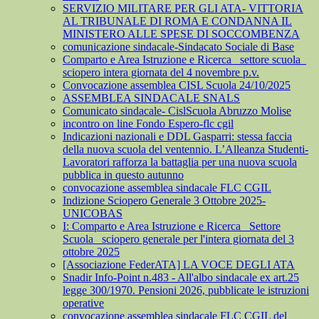
SERVIZIO MILITARE PER GLI ATA- VITTORIA
AL TRIBUNALE DI ROMA E CONDANNA IL
MINISTERO ALLE SPESE DI SOCCOMBENZA
comunicazione sindacale-Sindacato Sociale di Base
Comparto e Area Istruzione e Ricerca_ settore scuola_
sciopero intera giornata del 4 novembre p.v.
Convocazione assemblea CISL Scuola 24/10/2025
ASSEMBLEA SINDACALE SNALS
Comunicato sindacale- CislScuola Abruzzo Molise
incontro on line Fondo Espero-flc cgil
Indicazioni nazionali e DDL Gasparri: stessa faccia
della nuova scuola del ventennio. L’Alleanza Studenti-
Lavoratori rafforza la battaglia per una nuova scuola
pubblica in questo autunno
convocazione assemblea sindacale FLC CGIL
Indizione Sciopero Generale 3 Ottobre 2025-
UNICOBAS
I: Comparto e Area Istruzione e Ricerca_ Settore
Scuola_ sciopero generale per l'intera giornata del 3
ottobre 2025
[Associazione FederATA] LA VOCE DEGLI ATA
Snadir Info-Point n.483 - All'albo sindacale ex art.25
legge 300/1970. Pensioni 2026, pubblicate le istruzioni
operative
convocazione assemblea sindacale FLC CGIL del