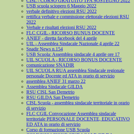
CISL - CORSO GRATUITO TFA SOSTEGNO 2022
USB scuola sciopero 6 Maggio 2022
verbale definitivo elezioni RSU 2022
rettifica verbale e commissione elettorale elezioni RSU
2022
Verbale e risultati elezioni RSU 2022
FLC CGIL - RICORSO BUNUS DOCENTE
ANIEF - diretta facebook del 4 aprile
UIL - Assemblea Sindacale Nazionale 4 aprile 22
Snadir News n.154
USB Scuola: Assemblea sindacale 4 aprile ore 17
UIL SCUOLA - RICORSO BONUS DOCENTE
comunicazione SNADIR
UIL SCUOLA RUA assemblea Sindacale regionale
personale Docente ed ATA in orario di servizio
assemblea ANIEF 31 marzo 22
Assemblea Sindacale GILDA
RSU CISL San Demetrio
RSU GILDA San Demetrio
CISL Scuola - assemblea sindacale territoriale in orario
di servizio
FLC CGIL Convocazione Assemblea sindacale
territoriale PERSONALE DOCENTE, EDUCATIVO
ED ATA in orario di servizio
Corso di formazione USB Scuola