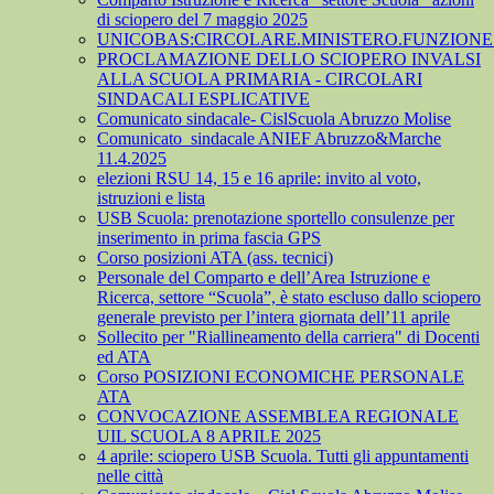
di sciopero del 7 maggio 2025
UNICOBAS:CIRCOLARE.MINISTERO.FUNZIONE.
PROCLAMAZIONE DELLO SCIOPERO INVALSI
ALLA SCUOLA PRIMARIA - CIRCOLARI
SINDACALI ESPLICATIVE
Comunicato sindacale- CislScuola Abruzzo Molise
Comunicato_sindacale ANIEF Abruzzo&Marche
11.4.2025
elezioni RSU 14, 15 e 16 aprile: invito al voto,
istruzioni e lista
USB Scuola: prenotazione sportello consulenze per
inserimento in prima fascia GPS
Corso posizioni ATA (ass. tecnici)
Personale del Comparto e dell’Area Istruzione e
Ricerca, settore “Scuola”, è stato escluso dallo sciopero
generale previsto per l’intera giornata dell’11 aprile
Sollecito per "Riallineamento della carriera" di Docenti
ed ATA
Corso POSIZIONI ECONOMICHE PERSONALE
ATA
CONVOCAZIONE ASSEMBLEA REGIONALE
UIL SCUOLA 8 APRILE 2025
4 aprile: sciopero USB Scuola. Tutti gli appuntamenti
nelle città