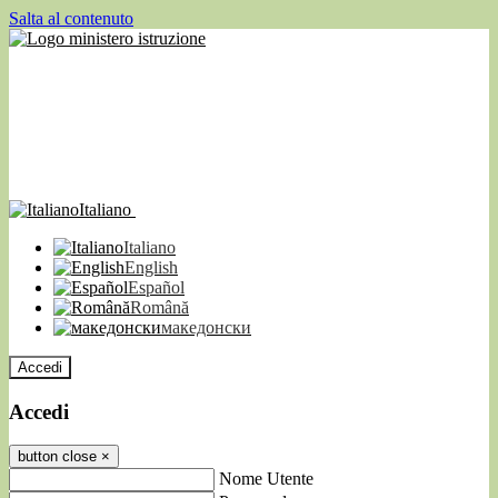
Salta al contenuto
Italiano
Italiano
English
Español
Română
македонски
Accedi
Accedi
button close
×
Nome Utente