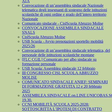
ATA
Convocazione di un’assemblea sindacale Nazionale
telematica degli insegnanti di sostegno delle istituzioni
scolastiche di ogni ordine e grado dell’intero territorio
Nazionale
Comunicato sindacale - CislScuola Abruzzo Molise
CONVOCAZIONE ASSEMBLEA SINDACALE
SNALS
CislScuola Abruzzo Molise
USB Scuola - Avvio prenotazioni sportello mobilità
2025/26
Convocazione di un’assemblea sindacale telematica, del
personale delle istituzioni scolastiche montane
[FLC CGIL] Comunicato per albo sindacale su
formazione personale
USB Scuola: Assemblea sindacale 12 febbraio
III CONGRESSO CISL SCUOLA ABRUZZO
MOLISE
COMUNICATO SINDACALE ANIEF: SEMINARI
DI FORMAZIONE GRATUITA 12 e 20 febbraio
2025
ASSEMBLEA.SINDACALE.on.LINE.UNICOBAS.SCU
19.30.
CCNI MOBILITÀ SCUOLA 2025-2028:
SOTTOSCRITTA L’IPOTESI DI CONTRATTO