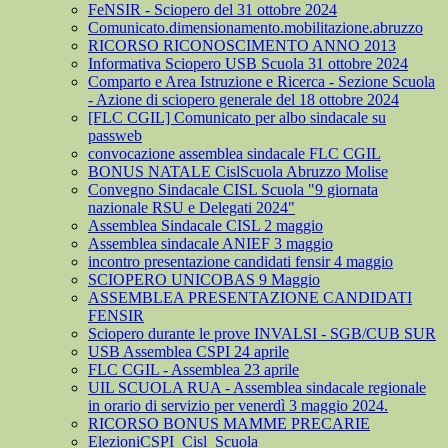
FeNSIR - Sciopero del 31 ottobre 2024
Comunicato.dimensionamento.mobilitazione.abruzzo
RICORSO RICONOSCIMENTO ANNO 2013
Informativa Sciopero USB Scuola 31 ottobre 2024
Comparto e Area Istruzione e Ricerca - Sezione Scuola
- Azione di sciopero generale del 18 ottobre 2024
[FLC CGIL] Comunicato per albo sindacale su
passweb
convocazione assemblea sindacale FLC CGIL
BONUS NATALE CislScuola Abruzzo Molise
Convegno Sindacale CISL Scuola "9 giornata
nazionale RSU e Delegati 2024"
Assemblea Sindacale CISL 2 maggio
Assemblea sindacale ANIEF 3 maggio
incontro presentazione candidati fensir 4 maggio
SCIOPERO UNICOBAS 9 Maggio
ASSEMBLEA PRESENTAZIONE CANDIDATI
FENSIR
Sciopero durante le prove INVALSI - SGB/CUB SUR
USB Assemblea CSPI 24 aprile
FLC CGIL - Assemblea 23 aprile
UIL SCUOLA RUA - Assemblea sindacale regionale
in orario di servizio per venerdì 3 maggio 2024.
RICORSO BONUS MAMME PRECARIE
ElezioniCSPI_Cisl_Scuola