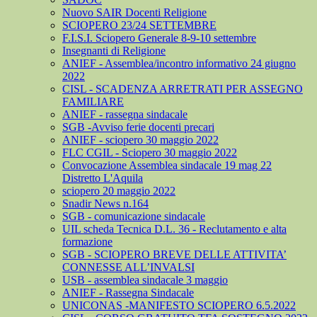
Nuovo SAIR Docenti Religione
SCIOPERO 23/24 SETTEMBRE
F.I.S.I. Sciopero Generale 8-9-10 settembre
Insegnanti di Religione
ANIEF - Assemblea/incontro informativo 24 giugno
2022
CISL - SCADENZA ARRETRATI PER ASSEGNO
FAMILIARE
ANIEF - rassegna sindacale
SGB -Avviso ferie docenti precari
ANIEF - sciopero 30 maggio 2022
FLC CGIL - Sciopero 30 maggio 2022
Convocazione Assemblea sindacale 19 mag 22
Distretto L'Aquila
sciopero 20 maggio 2022
Snadir News n.164
SGB - comunicazione sindacale
UIL scheda Tecnica D.L. 36 - Reclutamento e alta
formazione
SGB - SCIOPERO BREVE DELLE ATTIVITA’
CONNESSE ALL’INVALSI
USB - assemblea sindacale 3 maggio
ANIEF - Rassegna Sindacale
UNICONAS -MANIFESTO SCIOPERO 6.5.2022