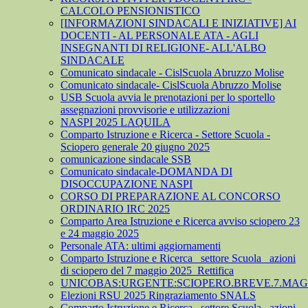
CALCOLO PENSIONISTICO
[INFORMAZIONI SINDACALI E INIZIATIVE] AI
DOCENTI - AL PERSONALE ATA - AGLI
INSEGNANTI DI RELIGIONE- ALL'ALBO
SINDACALE
Comunicato sindacale - CislScuola Abruzzo Molise
Comunicato sindacale- CislScuola Abruzzo Molise
USB Scuola avvia le prenotazioni per lo sportello
assegnazioni provvisorie e utilizzazioni
NASPI 2025 LAQUILA
Comparto Istruzione e Ricerca - Settore Scuola -
Sciopero generale 20 giugno 2025
comunicazione sindacale SSB
Comunicato sindacale-DOMANDA DI
DISOCCUPAZIONE NASPI
CORSO DI PREPARAZIONE AL CONCORSO
ORDINARIO IRC 2025
Comparto Area Istruzione e Ricerca avviso sciopero 23
e 24 maggio 2025
Personale ATA: ultimi aggiornamenti
Comparto Istruzione e Ricerca_ settore Scuola_ azioni
di sciopero del 7 maggio 2025_Rettifica
UNICOBAS:URGENTE:SCIOPERO.BREVE.7.MAGG
Elezioni RSU 2025 Ringraziamento SNALS
Comparto Istruzione e Ricerca_ settore Scuola_ azioni