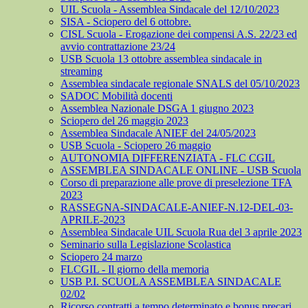
UIL Scuola - Assemblea Sindacale del 12/10/2023
SISA - Sciopero del 6 ottobre.
CISL Scuola - Erogazione dei compensi A.S. 22/23 ed
avvio contrattazione 23/24
USB Scuola 13 ottobre assemblea sindacale in
streaming
Assemblea sindacale regionale SNALS del 05/10/2023
SADOC Mobilità docenti
Assemblea Nazionale DSGA 1 giugno 2023
Sciopero del 26 maggio 2023
Assemblea Sindacale ANIEF del 24/05/2023
USB Scuola - Sciopero 26 maggio
AUTONOMIA DIFFERENZIATA - FLC CGIL
ASSEMBLEA SINDACALE ONLINE - USB Scuola
Corso di preparazione alle prove di preselezione TFA
2023
RASSEGNA-SINDACALE-ANIEF-N.12-DEL-03-
APRILE-2023
Assemblea Sindacale UIL Scuola Rua del 3 aprile 2023
Seminario sulla Legislazione Scolastica
Sciopero 24 marzo
FLCGIL - Il giorno della memoria
USB P.I. SCUOLA ASSEMBLEA SINDACALE
02/02
Ricorso contratti a tempo determinato e bonus precari