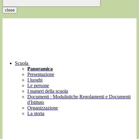
close
Scuola
Panoramica
Presentazione
I luoghi
Le persone
I numeri della scuola
Documenti : Modulistiche,Regolamenti e Documenti
d'Istituto
Organizzazione
La storia