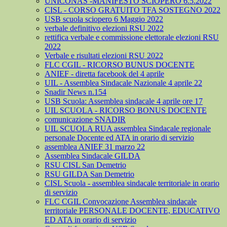
UNICONAS -MANIFESTO SCIOPERO 6.5.2022
CISL - CORSO GRATUITO TFA SOSTEGNO 2022
USB scuola sciopero 6 Maggio 2022
verbale definitivo elezioni RSU 2022
rettifica verbale e commissione elettorale elezioni RSU
2022
Verbale e risultati elezioni RSU 2022
FLC CGIL - RICORSO BUNUS DOCENTE
ANIEF - diretta facebook del 4 aprile
UIL - Assemblea Sindacale Nazionale 4 aprile 22
Snadir News n.154
USB Scuola: Assemblea sindacale 4 aprile ore 17
UIL SCUOLA - RICORSO BONUS DOCENTE
comunicazione SNADIR
UIL SCUOLA RUA assemblea Sindacale regionale
personale Docente ed ATA in orario di servizio
assemblea ANIEF 31 marzo 22
Assemblea Sindacale GILDA
RSU CISL San Demetrio
RSU GILDA San Demetrio
CISL Scuola - assemblea sindacale territoriale in orario
di servizio
FLC CGIL Convocazione Assemblea sindacale
territoriale PERSONALE DOCENTE, EDUCATIVO
ED ATA in orario di servizio