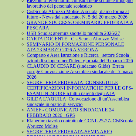
Elezioni o referendum: chiusura delle scuole e impegno
lavorativo del personale scolastico
CislScuola Abruzzo Molise-A scuola, diamo forma al
futuro - News dal sindacato, N. 5 del 20 marzo 2026
GRANDE SUCCESSO SEMINARIO FEDERATA A
PESCARA
USB Scuola: apertura sportello mobilita 2026/27
CARTA DOCENTE_ CislScuola Abruzzo Molise
SEMINARIO DI FORMAZIONE PERSONALE
ATA 23 MARZO 2026 A VERONA
Comparto e Area Istruzione e Ricerca_ settore Scuola_
azioni di sciopero per l'intera giornata del 9 marzo 2026
CLAUDIO DI CESARE (sindacato Gilda)_Errata
corrige Convocazione Assemblea sindacale del 5 marzo
2026
SEGRETERIA FEDERATA_CONSEGUI LE
CERTIFICAZIONI INFORMATICHE PER LE GPS-
ESAMI IN 24 ORE a tutti i parenti degli ATA
GILDA L'AQUILA_Convocazione di un'Assemblea
sindacale in orario di servizio
ANIEF - COMUNICATO SINDACALE 24
FEBBRAIO 2026 . GPS
Riapertura tavolo contrattuale CCNL 25-27- CislScuola
Abruzzo Molise
SEGRETERIA FEDERATA-SEMINARIO