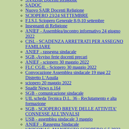
SADOC
Nuovo SAIR Docenti Religione
SCIOPERO 23/24 SETTEMBRE
F.I.S.I. Sciopero Generale 8-9-10 settembre
Insegnanti di Religione
ANIEF - Assemblea/incontro informativo 24 giugno
2022
CISL - SCADENZA ARRETRATI PER ASSEGNO
FAMILIARE
ANIEF - rassegna sindacale
SGB -Avviso ferie docenti precari
ANIEF - sciopero 30 maggio 2022
FLC CGIL - Sciopero 30 maggio 2022
Convocazione Assemblea sindacale 19 mag 22
Distretto L'Aquila
sciopero 20 maggio 2022
Snadir News n.164
SGB - comunicazione sindacale
UIL scheda Tecnica D.L. 36 - Reclutamento e alta
formazione
SGB - SCIOPERO BREVE DELLE ATTIVITA’
CONNESSE ALL’INVALSI
USB - assemblea sindacale 3 maggio
ANIEF - Rassegna Sindacale