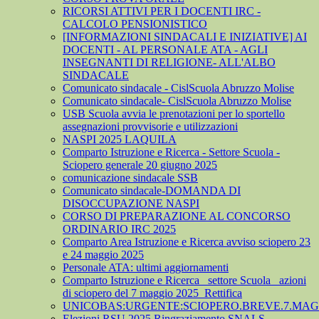
RICORSI ATTIVI PER I DOCENTI IRC -
CALCOLO PENSIONISTICO
[INFORMAZIONI SINDACALI E INIZIATIVE] AI
DOCENTI - AL PERSONALE ATA - AGLI
INSEGNANTI DI RELIGIONE- ALL'ALBO
SINDACALE
Comunicato sindacale - CislScuola Abruzzo Molise
Comunicato sindacale- CislScuola Abruzzo Molise
USB Scuola avvia le prenotazioni per lo sportello
assegnazioni provvisorie e utilizzazioni
NASPI 2025 LAQUILA
Comparto Istruzione e Ricerca - Settore Scuola -
Sciopero generale 20 giugno 2025
comunicazione sindacale SSB
Comunicato sindacale-DOMANDA DI
DISOCCUPAZIONE NASPI
CORSO DI PREPARAZIONE AL CONCORSO
ORDINARIO IRC 2025
Comparto Area Istruzione e Ricerca avviso sciopero 23
e 24 maggio 2025
Personale ATA: ultimi aggiornamenti
Comparto Istruzione e Ricerca_ settore Scuola_ azioni
di sciopero del 7 maggio 2025_Rettifica
UNICOBAS:URGENTE:SCIOPERO.BREVE.7.MAGG
Elezioni RSU 2025 Ringraziamento SNALS