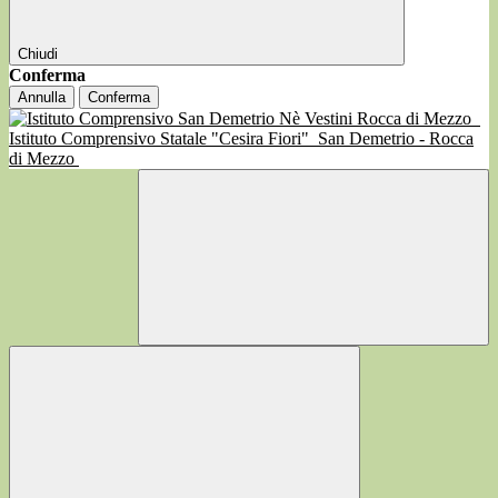
Chiudi
Conferma
Annulla
Conferma
Istituto Comprensivo Statale "Cesira Fiori"
San Demetrio - Rocca
di Mezzo