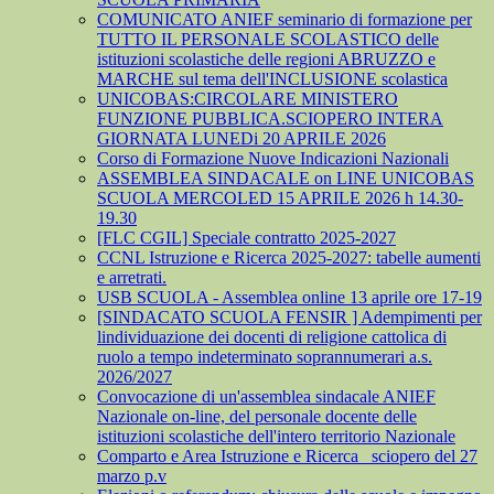
COMUNICATO ANIEF seminario di formazione per
TUTTO IL PERSONALE SCOLASTICO delle
istituzioni scolastiche delle regioni ABRUZZO e
MARCHE sul tema dell'INCLUSIONE scolastica
UNICOBAS:CIRCOLARE MINISTERO
FUNZIONE PUBBLICA.SCIOPERO INTERA
GIORNATA LUNEDi 20 APRILE 2026
Corso di Formazione Nuove Indicazioni Nazionali
ASSEMBLEA SINDACALE on LINE UNICOBAS
SCUOLA MERCOLED 15 APRILE 2026 h 14.30-
19.30
[FLC CGIL] Speciale contratto 2025-2027
CCNL Istruzione e Ricerca 2025-2027: tabelle aumenti
e arretrati.
USB SCUOLA - Assemblea online 13 aprile ore 17-19
[SINDACATO SCUOLA FENSIR ] Adempimenti per
lindividuazione dei docenti di religione cattolica di
ruolo a tempo indeterminato soprannumerari a.s.
2026/2027
Convocazione di un'assemblea sindacale ANIEF
Nazionale on-line, del personale docente delle
istituzioni scolastiche dell'intero territorio Nazionale
Comparto e Area Istruzione e Ricerca_ sciopero del 27
marzo p.v