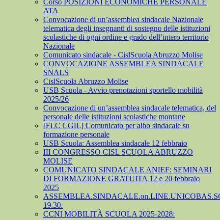
Corso POSIZIONI ECONOMICHE PERSONALE
ATA
Convocazione di un’assemblea sindacale Nazionale
telematica degli insegnanti di sostegno delle istituzioni
scolastiche di ogni ordine e grado dell’intero territorio
Nazionale
Comunicato sindacale - CislScuola Abruzzo Molise
CONVOCAZIONE ASSEMBLEA SINDACALE
SNALS
CislScuola Abruzzo Molise
USB Scuola - Avvio prenotazioni sportello mobilità
2025/26
Convocazione di un’assemblea sindacale telematica, del
personale delle istituzioni scolastiche montane
[FLC CGIL] Comunicato per albo sindacale su
formazione personale
USB Scuola: Assemblea sindacale 12 febbraio
III CONGRESSO CISL SCUOLA ABRUZZO
MOLISE
COMUNICATO SINDACALE ANIEF: SEMINARI
DI FORMAZIONE GRATUITA 12 e 20 febbraio
2025
ASSEMBLEA.SINDACALE.on.LINE.UNICOBAS.SCU
19.30.
CCNI MOBILITÀ SCUOLA 2025-2028: