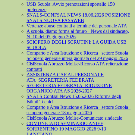
USB Scuola: Avvio prenotazioni sportello 150
preferenze
SNALS-CONFSAL NEWS 18.06.2026 POSIZIONE
SNALS NUOVA PASSWEB
Vertenze abuso contratti a termine del personale ATA
A scuola, diamo forma al futuro - News dal sindacato,
N. 10 del 05 giugno 2026
SCIOPERO DEGLI SCRUTINI: LA GUIDA USB
SCUOLA
Comparto e Area Istruzione e Ricerca_ settore Scuola_
Sciopero generale intera giornata del 29 maggio 2026
CislScuola Abruzzo Molise-Ricorso ATA reiterazione
contratti
ASSISTENZA CAF AL PERSONALE
ATA_SEGRETERIA FEDERATA
SEGRETERIA FEDERATA_RIDUZIONE
ORGANICO ATA AS 2026-2027
SNALS-Confsal News 15.05.2026 Riforma degli
Istituti Tecnici
Comparto e Area Istruzione e Ricerca_ settore Scuola_
sciopero generale 18 maggio 2026
CislScuola Abruzzo Molise-Comunicato sindacale
COMUNICATO SEMINARIO ANIEF
SORRENTINO 19 MAGGIO 2026 9-13
LANCIANO