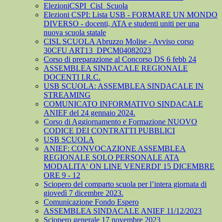
ElezioniCSPI_Cisl_Scuola
Elezioni CSPI: Lista USB - FORMARE UN MONDO
DIVERSO - docenti, ATA e studenti uniti per una
nuova scuola statale
CISL SCUOLA Abruzzo Molise - Avviso corso
30CFU ART13_DPCM04082023
Corso di preparazione al Concorso DS 6 febb 24
ASSEMBLEA SINDACALE REGIONALE
DOCENTI I.R.C.
USB SCUOLA: ASSEMBLEA SINDACALE IN
STREAMING
COMUNICATO INFORMATIVO SINDACALE
ANIEF del 24 gennaio 2024.
Corso di Aggiornamento e Formazione NUOVO
CODICE DEI CONTRATTI PUBBLICI
USB SCUOLA
ANIEF: CONVOCAZIONE ASSEMBLEA
REGIONALE SOLO PERSONALE ATA
MODALITA' ON LINE VENERDI' 15 DICEMBRE
ORE 9 - 12
Sciopero del comparto scuola per l’intera giornata di
giovedì 7 dicembre 2023.
Comunicazione Fondo Espero
ASSEMBLEA SINDACALE ANIEF 11/12/2023
Sciopero generale 17 novembre 2023