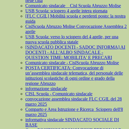
nelle città
Comunicato sindacale _ Cisl Scuola Abruzzo Molise
USB Scuola: sciopero 4 aprile intera giornata
[FLC CGIL] Mobilità scuola e perdenti posto: la nostra
guida
CislScuola Abruzzo Molise Convocazione Assemblea 2
aprile
USB Scuola: verso lo sciopero del 4 aprile, per una
nuova scuola pubblica statale
[SINDACATO DOCENTI - SADOC INFORMA] AI
DOCENTI - ALL'ALBO SINDACALE -
QUESTION TIME: MOBILITA' E PRECARI
Comunicato sindacale - CislScuola Abruzzo Molise
POSTA CERTIFICATA: Convocazione di
un’assemblea sindacale telematica, del personale delle
istituzioni scolastiche di ogni ordine e grado della
regione Abruzzo
informazione sindacale
CISL Scuola - Comunicato sindacale
convocazione assemblea sindacale FLC CGIL del 28
marzo 2025
Comparto e Area Istruzione e Ricerca_Sciopero dell'8
marzo 2025
informativa sindacale SINDACATO SOCIALE DI
BASE