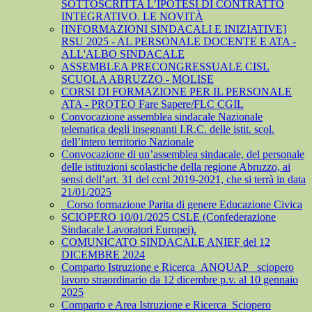
SOTTOSCRITTA L’IPOTESI DI CONTRATTO
INTEGRATIVO. LE NOVITÀ
[INFORMAZIONI SINDACALI E INIZIATIVE]
RSU 2025 - AL PERSONALE DOCENTE E ATA -
ALL'ALBO SINDACALE
ASSEMBLEA PRECONGRESSUALE CISL
SCUOLA ABRUZZO - MOLISE
CORSI DI FORMAZIONE PER IL PERSONALE
ATA - PROTEO Fare Sapere/FLC CGIL
Convocazione assemblea sindacale Nazionale
telematica degli insegnanti I.R.C. delle istit. scol.
dell’intero territorio Nazionale
Convocazione di un’assemblea sindacale, del personale
delle istituzioni scolastiche della regione Abruzzo, ai
sensi dell’art. 31 del ccnl 2019-2021, che si terrà in data
21/01/2025
_Corso formazione Parita di genere Educazione Civica
SCIOPERO 10/01/2025 CSLE (Confederazione
Sindacale Lavoratori Europei).
COMUNICATO SINDACALE ANIEF del 12
DICEMBRE 2024
Comparto Istruzione e Ricerca_ANQUAP_ sciopero
lavoro straordinario da 12 dicembre p.v. al 10 gennaio
2025
Comparto e Area Istruzione e Ricerca_Sciopero