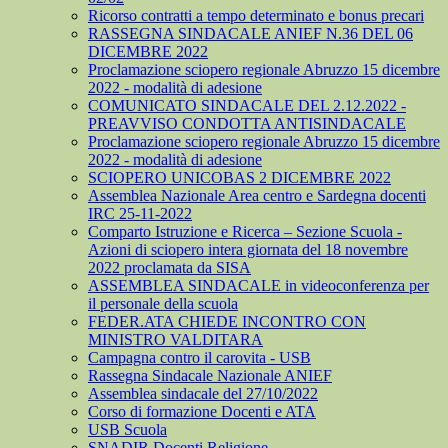
Ricorso contratti a tempo determinato e bonus precari
RASSEGNA SINDACALE ANIEF N.36 DEL 06
DICEMBRE 2022
Proclamazione sciopero regionale Abruzzo 15 dicembre
2022 - modalità di adesione
COMUNICATO SINDACALE DEL 2.12.2022 -
PREAVVISO CONDOTTA ANTISINDACALE
Proclamazione sciopero regionale Abruzzo 15 dicembre
2022 - modalità di adesione
SCIOPERO UNICOBAS 2 DICEMBRE 2022
Assemblea Nazionale Area centro e Sardegna docenti
IRC 25-11-2022
Comparto Istruzione e Ricerca – Sezione Scuola -
Azioni di sciopero intera giornata del 18 novembre
2022 proclamata da SISA
ASSEMBLEA SINDACALE in videoconferenza per
il personale della scuola
FEDER.ATA CHIEDE INCONTRO CON
MINISTRO VALDITARA
Campagna contro il carovita - USB
Rassegna Sindacale Nazionale ANIEF
Assemblea sindacale del 27/10/2022
Corso di formazione Docenti e ATA
USB Scuola
SNADIR Docenti Religione