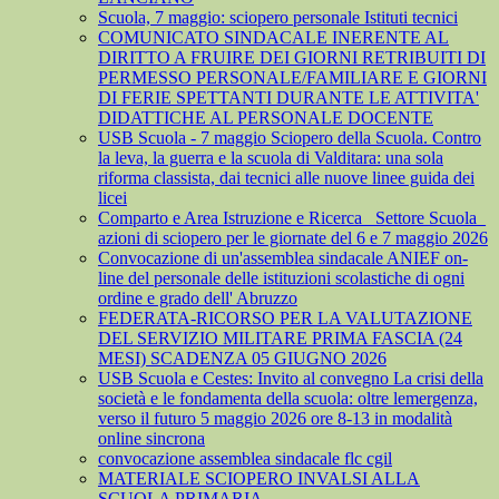
Scuola, 7 maggio: sciopero personale Istituti tecnici
COMUNICATO SINDACALE INERENTE AL
DIRITTO A FRUIRE DEI GIORNI RETRIBUITI DI
PERMESSO PERSONALE/FAMILIARE E GIORNI
DI FERIE SPETTANTI DURANTE LE ATTIVITA'
DIDATTICHE AL PERSONALE DOCENTE
USB Scuola - 7 maggio Sciopero della Scuola. Contro
la leva, la guerra e la scuola di Valditara: una sola
riforma classista, dai tecnici alle nuove linee guida dei
licei
Comparto e Area Istruzione e Ricerca_ Settore Scuola_
azioni di sciopero per le giornate del 6 e 7 maggio 2026
Convocazione di un'assemblea sindacale ANIEF on-
line del personale delle istituzioni scolastiche di ogni
ordine e grado dell' Abruzzo
FEDERATA-RICORSO PER LA VALUTAZIONE
DEL SERVIZIO MILITARE PRIMA FASCIA (24
MESI) SCADENZA 05 GIUGNO 2026
USB Scuola e Cestes: Invito al convegno La crisi della
società e le fondamenta della scuola: oltre lemergenza,
verso il futuro 5 maggio 2026 ore 8-13 in modalità
online sincrona
convocazione assemblea sindacale flc cgil
MATERIALE SCIOPERO INVALSI ALLA
SCUOLA PRIMARIA