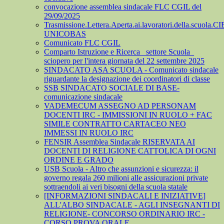
convocazione assemblea sindacale FLC CGIL del
29/09/2025
Trasmissione.Lettera.Aperta.ai.lavoratori.della.scuola.CI
UNICOBAS
Comunicato FLC CGIL
Comparto Istruzione e Ricerca_ settore Scuola_
sciopero per l'intera giornata del 22 settembre 2025
SINDACATO ASA SCUOLA - Comunicato sindacale
riguardante la designazione dei coordinatori di classe
SSB SINDACATO SOCIALE DI BASE-
comunicazione sindacale
VADEMECUM ASSEGNO AD PERSONAM
DOCENTI IRC - IMMISSIONI IN RUOLO + FAC
SIMILE CONTRATTO CARTACEO NEO
IMMESSI IN RUOLO IRC
FENSIR Assemblea Sindacale RISERVATA AI
DOCENTI DI RELIGIONE CATTOLICA DI OGNI
ORDINE E GRADO
USB Scuola - Altro che assunzioni e sicurezza: il
governo regala 260 milioni alle assicurazioni private
sottraendoli ai veri bisogni della scuola statale
[INFORMAZIONI SINDACALI E INIZIATIVE]
ALL'ALBO SINDACALE - AGLI INSEGNANTI DI
RELIGIONE- CONCORSO ORDINARIO IRC -
CORSO PROVA ORALE