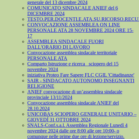
generale del 13 dicembre 2024
COMUNICATO SINDACALE ANIEF del 6
DICEMBRE 2024
TESTO.PER.DOCENTI.E.ATA.SU.RICORSO.RECU
CONVOCAZIONE ASSEMBLEA ON LINE
PERSONALE ATA 28 NOVEMBRE 2024 ORE 15-
17
ASSEMBLEA SINDACALE FUORI
DALL'ORARIO DI LAVORO
Convocazione assemblea sindacale territoriale
PERSONALE ATA
Comparto Istruzione e ricerca_ sciopero del 15
novembre 2024
iniziativa Proteo Fare Sapere FLC CGIL 'Cittadinanze'
SAIR - SINDACATO AUTONOMO INSEGNANTI
RELIGIONE
ANIEF convocazione di un’assemblea sindacale
provinciale 13/11/2024
Convocazione assemblea sindacale ANIEF del
28.10.2024
UNICOBAS SCIOPERO GENERALE UNITARIO –
GIOVEDÍ 31 OTTOBRE 2024
SNALS-Conf.s.a.l. Assemblea Regionale Lunedì 4
novembre 2024 dalle ore 8:00 alle ore 10:00- o
comunque nelle prime due ore di lezione/servizio.