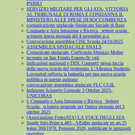
PNRR3
SERVIZIO MILITARE PER GLI ATA- VITTORIA
AL TRIBUNALE DI ROMA E CONDANNA IL
MINISTERO ALLE SPESE DI SOCCOMBENZA
comunicazione sindacale-Sindacato Sociale di Base
Comparto e Area Istruzione e Ricerca_ settore scuola_
sciopero intera giornata del 4 novembre p.v.
Convocazione assemblea CISL Scuola 24/10/2025
ASSEMBLEA SINDACALE SNALS
Comunicato sindacale- CislScuola Abruzzo Molise
incontro on line Fondo Espero-flc cgil
Indicazioni nazionali e DDL Gasparri: stessa faccia
della nuova scuola del ventennio. L’Alleanza Studenti-
Lavoratori rafforza la battaglia per una nuova scuola
pubblica in questo autunno
convocazione assemblea sindacale FLC CGIL
Indizione Sciopero Generale 3 Ottobre 2025-
UNICOBAS
I: Comparto e Area Istruzione e Ricerca_ Settore
Scuola_ sciopero generale per l'intera giornata del 3
ottobre 2025
[Associazione FederATA] LA VOCE DEGLI ATA
Snadir Info-Point n.483 - All'albo sindacale ex art.25
legge 300/1970. Pensioni 2026, pubblicate le istruzioni
operative