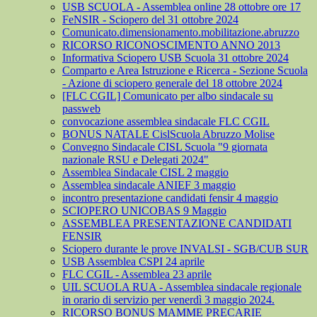
USB SCUOLA - Assemblea online 28 ottobre ore 17
FeNSIR - Sciopero del 31 ottobre 2024
Comunicato.dimensionamento.mobilitazione.abruzzo
RICORSO RICONOSCIMENTO ANNO 2013
Informativa Sciopero USB Scuola 31 ottobre 2024
Comparto e Area Istruzione e Ricerca - Sezione Scuola
- Azione di sciopero generale del 18 ottobre 2024
[FLC CGIL] Comunicato per albo sindacale su
passweb
convocazione assemblea sindacale FLC CGIL
BONUS NATALE CislScuola Abruzzo Molise
Convegno Sindacale CISL Scuola "9 giornata
nazionale RSU e Delegati 2024"
Assemblea Sindacale CISL 2 maggio
Assemblea sindacale ANIEF 3 maggio
incontro presentazione candidati fensir 4 maggio
SCIOPERO UNICOBAS 9 Maggio
ASSEMBLEA PRESENTAZIONE CANDIDATI
FENSIR
Sciopero durante le prove INVALSI - SGB/CUB SUR
USB Assemblea CSPI 24 aprile
FLC CGIL - Assemblea 23 aprile
UIL SCUOLA RUA - Assemblea sindacale regionale
in orario di servizio per venerdì 3 maggio 2024.
RICORSO BONUS MAMME PRECARIE