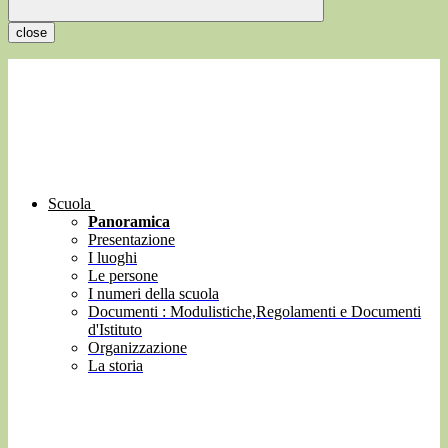
close
Scuola
Panoramica
Presentazione
I luoghi
Le persone
I numeri della scuola
Documenti : Modulistiche,Regolamenti e Documenti
d'Istituto
Organizzazione
La storia