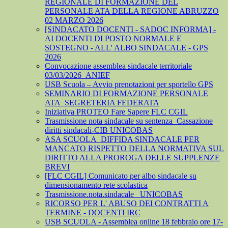
REGIONALE DI FORMAZIONE DEL
PERSONALE ATA DELLA REGIONE ABRUZZO
02 MARZO 2026
[SINDACATO DOCENTI - SADOC INFORMA] -
AI DOCENTI DI POSTO NORMALE E
SOSTEGNO - ALL' ALBO SINDACALE - GPS
2026
Convocazione assemblea sindacale territoriale
03/03/2026_ANIEF
USB Scuola – Avvio prenotazioni per sportello GPS
SEMINARIO DI FORMAZIONE PERSONALE
ATA_SEGRETERIA FEDERATA
Iniziativa PROTEO Fare Sapere FLC CGIL
Trasmissione nota sindacale su sentenza_Cassazione
diritti sindacali-CIB UNICOBAS
ASA SCUOLA_DIFFIDA SINDACALE PER
MANCATO RISPETTO DELLA NORMATIVA SUL
DIRITTO ALLA PROROGA DELLE SUPPLENZE
BREVI
[FLC CGIL] Comunicato per albo sindacale su
dimensionamento rete scolastica
Trasmissione.nota.sindacale _UNICOBAS
RICORSO PER L' ABUSO DEI CONTRATTI A
TERMINE - DOCENTI IRC
USB SCUOLA - Assemblea online 18 febbraio ore 17-