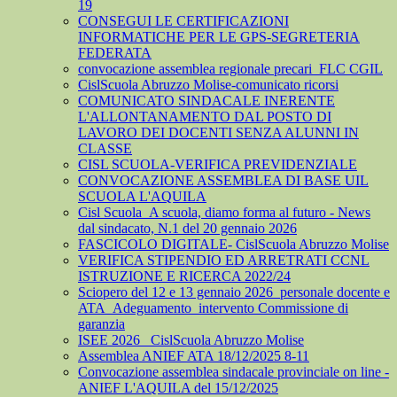
19
CONSEGUI LE CERTIFICAZIONI
INFORMATICHE PER LE GPS-SEGRETERIA
FEDERATA
convocazione assemblea regionale precari_FLC CGIL
CislScuola Abruzzo Molise-comunicato ricorsi
COMUNICATO SINDACALE INERENTE
L'ALLONTANAMENTO DAL POSTO DI
LAVORO DEI DOCENTI SENZA ALUNNI IN
CLASSE
CISL SCUOLA-VERIFICA PREVIDENZIALE
CONVOCAZIONE ASSEMBLEA DI BASE UIL
SCUOLA L'AQUILA
Cisl Scuola_A scuola, diamo forma al futuro - News
dal sindacato, N.1 del 20 gennaio 2026
FASCICOLO DIGITALE- CislScuola Abruzzo Molise
VERIFICA STIPENDIO ED ARRETRATI CCNL
ISTRUZIONE E RICERCA 2022/24
Sciopero del 12 e 13 gennaio 2026_personale docente e
ATA_Adeguamento_intervento Commissione di
garanzia
ISEE 2026_ CislScuola Abruzzo Molise
Assemblea ANIEF ATA 18/12/2025 8-11
Convocazione assemblea sindacale provinciale on line -
ANIEF L'AQUILA del 15/12/2025