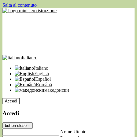
Salta al contenuto
Italiano
Italiano
English
Español
Română
македонски
Accedi
Accedi
button close
×
Nome Utente