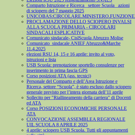
Comparto Istruzione e Ricerca_ settore Scuola_ azioni
di sciopero del 7 maggio 2025
UNICOBAS:CIRCOLARE.MINISTERO.FUNZIONE.
PROCLAMAZIONE DELLO SCIOPERO INVALSI
ALLA SCUOLA PRIMARIA - CIRCOLARI
SINDACALI ESPLICATIVE
Comunicato sindacale- CislScuola Abruzzo Molise
Comunicato_sindacale ANIEF Abruzzo&Marche
11.4.2025
elezioni RSU 14, 15 e 16 aprile: invito al voto,
istruzioni e lista
USB Scuola: prenotazione sportello consulenze per
inserimento in prima fascia GPS
Corso posizioni ATA (ass. tecnici)
Personale del Comparto e dell’Area Istruzione e
Ricerca, settore “Scuola”, è stato escluso dallo sciopero
generale previsto per l’intera giornata dell’11 aprile
Sollecito per "Riallineamento della carriera" di Docenti
ed ATA
Corso POSIZIONI ECONOMICHE PERSONALE
ATA
CONVOCAZIONE ASSEMBLEA REGIONALE
UIL SCUOLA 8 APRILE 2025
4 aprile: sciopero USB Scuola. Tutti gli appuntamenti