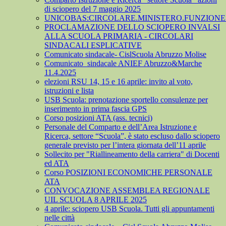
di sciopero del 7 maggio 2025
UNICOBAS:CIRCOLARE.MINISTERO.FUNZIONE.
PROCLAMAZIONE DELLO SCIOPERO INVALSI
ALLA SCUOLA PRIMARIA - CIRCOLARI
SINDACALI ESPLICATIVE
Comunicato sindacale- CislScuola Abruzzo Molise
Comunicato_sindacale ANIEF Abruzzo&Marche
11.4.2025
elezioni RSU 14, 15 e 16 aprile: invito al voto,
istruzioni e lista
USB Scuola: prenotazione sportello consulenze per
inserimento in prima fascia GPS
Corso posizioni ATA (ass. tecnici)
Personale del Comparto e dell’Area Istruzione e
Ricerca, settore “Scuola”, è stato escluso dallo sciopero
generale previsto per l’intera giornata dell’11 aprile
Sollecito per "Riallineamento della carriera" di Docenti
ed ATA
Corso POSIZIONI ECONOMICHE PERSONALE
ATA
CONVOCAZIONE ASSEMBLEA REGIONALE
UIL SCUOLA 8 APRILE 2025
4 aprile: sciopero USB Scuola. Tutti gli appuntamenti
nelle città