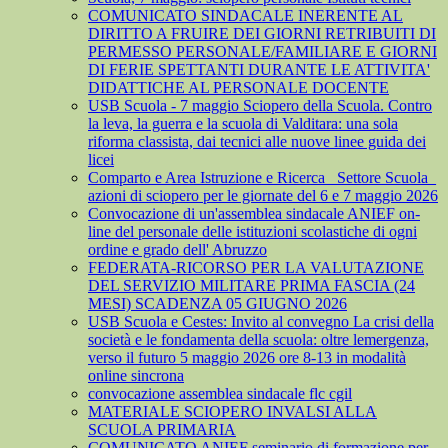
COMUNICATO SINDACALE INERENTE AL
DIRITTO A FRUIRE DEI GIORNI RETRIBUITI DI
PERMESSO PERSONALE/FAMILIARE E GIORNI
DI FERIE SPETTANTI DURANTE LE ATTIVITA'
DIDATTICHE AL PERSONALE DOCENTE
USB Scuola - 7 maggio Sciopero della Scuola. Contro
la leva, la guerra e la scuola di Valditara: una sola
riforma classista, dai tecnici alle nuove linee guida dei
licei
Comparto e Area Istruzione e Ricerca_ Settore Scuola_
azioni di sciopero per le giornate del 6 e 7 maggio 2026
Convocazione di un'assemblea sindacale ANIEF on-
line del personale delle istituzioni scolastiche di ogni
ordine e grado dell' Abruzzo
FEDERATA-RICORSO PER LA VALUTAZIONE
DEL SERVIZIO MILITARE PRIMA FASCIA (24
MESI) SCADENZA 05 GIUGNO 2026
USB Scuola e Cestes: Invito al convegno La crisi della
società e le fondamenta della scuola: oltre lemergenza,
verso il futuro 5 maggio 2026 ore 8-13 in modalità
online sincrona
convocazione assemblea sindacale flc cgil
MATERIALE SCIOPERO INVALSI ALLA
SCUOLA PRIMARIA
COMUNICATO ANIEF seminario di formazione per