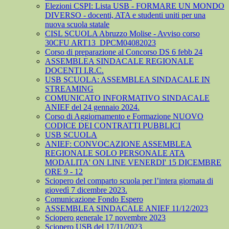
Elezioni CSPI: Lista USB - FORMARE UN MONDO
DIVERSO - docenti, ATA e studenti uniti per una
nuova scuola statale
CISL SCUOLA Abruzzo Molise - Avviso corso
30CFU ART13_DPCM04082023
Corso di preparazione al Concorso DS 6 febb 24
ASSEMBLEA SINDACALE REGIONALE
DOCENTI I.R.C.
USB SCUOLA: ASSEMBLEA SINDACALE IN
STREAMING
COMUNICATO INFORMATIVO SINDACALE
ANIEF del 24 gennaio 2024.
Corso di Aggiornamento e Formazione NUOVO
CODICE DEI CONTRATTI PUBBLICI
USB SCUOLA
ANIEF: CONVOCAZIONE ASSEMBLEA
REGIONALE SOLO PERSONALE ATA
MODALITA' ON LINE VENERDI' 15 DICEMBRE
ORE 9 - 12
Sciopero del comparto scuola per l’intera giornata di
giovedì 7 dicembre 2023.
Comunicazione Fondo Espero
ASSEMBLEA SINDACALE ANIEF 11/12/2023
Sciopero generale 17 novembre 2023
Sciopero USB del 17/11/2023