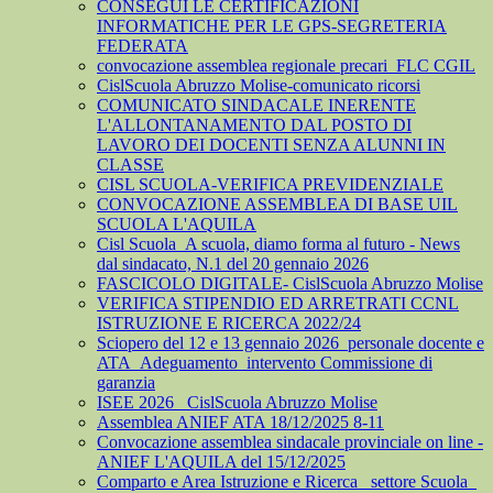
CONSEGUI LE CERTIFICAZIONI
INFORMATICHE PER LE GPS-SEGRETERIA
FEDERATA
convocazione assemblea regionale precari_FLC CGIL
CislScuola Abruzzo Molise-comunicato ricorsi
COMUNICATO SINDACALE INERENTE
L'ALLONTANAMENTO DAL POSTO DI
LAVORO DEI DOCENTI SENZA ALUNNI IN
CLASSE
CISL SCUOLA-VERIFICA PREVIDENZIALE
CONVOCAZIONE ASSEMBLEA DI BASE UIL
SCUOLA L'AQUILA
Cisl Scuola_A scuola, diamo forma al futuro - News
dal sindacato, N.1 del 20 gennaio 2026
FASCICOLO DIGITALE- CislScuola Abruzzo Molise
VERIFICA STIPENDIO ED ARRETRATI CCNL
ISTRUZIONE E RICERCA 2022/24
Sciopero del 12 e 13 gennaio 2026_personale docente e
ATA_Adeguamento_intervento Commissione di
garanzia
ISEE 2026_ CislScuola Abruzzo Molise
Assemblea ANIEF ATA 18/12/2025 8-11
Convocazione assemblea sindacale provinciale on line -
ANIEF L'AQUILA del 15/12/2025
Comparto e Area Istruzione e Ricerca_ settore Scuola_