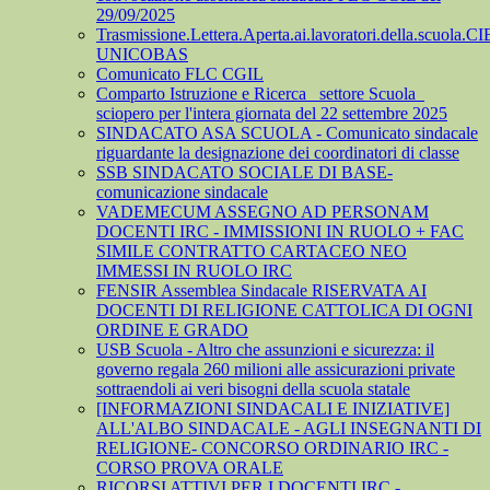
29/09/2025
Trasmissione.Lettera.Aperta.ai.lavoratori.della.scuola.CI
UNICOBAS
Comunicato FLC CGIL
Comparto Istruzione e Ricerca_ settore Scuola_
sciopero per l'intera giornata del 22 settembre 2025
SINDACATO ASA SCUOLA - Comunicato sindacale
riguardante la designazione dei coordinatori di classe
SSB SINDACATO SOCIALE DI BASE-
comunicazione sindacale
VADEMECUM ASSEGNO AD PERSONAM
DOCENTI IRC - IMMISSIONI IN RUOLO + FAC
SIMILE CONTRATTO CARTACEO NEO
IMMESSI IN RUOLO IRC
FENSIR Assemblea Sindacale RISERVATA AI
DOCENTI DI RELIGIONE CATTOLICA DI OGNI
ORDINE E GRADO
USB Scuola - Altro che assunzioni e sicurezza: il
governo regala 260 milioni alle assicurazioni private
sottraendoli ai veri bisogni della scuola statale
[INFORMAZIONI SINDACALI E INIZIATIVE]
ALL'ALBO SINDACALE - AGLI INSEGNANTI DI
RELIGIONE- CONCORSO ORDINARIO IRC -
CORSO PROVA ORALE
RICORSI ATTIVI PER I DOCENTI IRC -