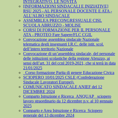
INTEGRATIVO. LE NOVITÀ
[INFORMAZIONI SINDACALI E INIZIATIVE]
RSU 2025 - AL PERSONALE DOCENTE E ATA -
ALL'ALBO SINDACALE
ASSEMBLEA PRECONGRESSUALE CISL
SCUOLA ABRUZZO - MOLISE
CORSI DI FORMAZIONE PER IL PERSONALE
ATA - PROTEO Fare Sapere/FLC CGIL
Convocazione assemblea sindacale Nazionale
telematica degli insegnanti I.R.C. delle istit. scol.
dell’intero territorio Nazionale
Convocazione di un’assemblea sindacale, del personale
delle istituzioni scolastiche della regione Abruzzo, ai
sensi dell’art. 31 del ccnl 2019-2021, che si terrà in data
21/01/2025
_Corso formazione Parita di genere Educazione Civica
SCIOPERO 10/01/2025 CSLE (Confederazione
Sindacale Lavoratori Europei).
COMUNICATO SINDACALE ANIEF del 12
DICEMBRE 2024
Comparto Istruzione e Ricerca_ANQUAP_ sciopero
lavoro straordinario da 12 dicembre p.v. al 10 gennaio
2025
Comparto e Area Istruzione e Ricerca_Sciopero
generale del 13 dicembre 2024