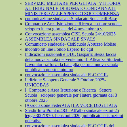
SERVIZIO MILITARE PER GLI ATA- VITTORIA
AL TRIBUNALE DI ROMA E CONDANNA IL
MINISTERO ALLE SPESE DI SOCCOMBENZA
comunicazione sindacale-Sindacato Sociale di Base
Comparto e Area Istruzione e Ricerca_ settore scuola_
sciopero intera giornata del 4 novembre p.v.
Convocazione assemblea CISL Scuola 24/10/2025
ASSEMBLEA SINDACALE SNALS
Comunicato sindacale- CislScuola Abruzzo Molise
incontro on line Fondo Espero-flc cgil
Indicazioni nazionali e DDL Gasparri: stessa faccia
della nuova scuola del ventennio. L’Alleanza Studenti-
Lavoratori rafforza la battaglia per una nuova scuola
pubblica in questo autunno
convocazione assemblea sindacale FLC CGIL
Indizione Sciopero Generale 3 Ottobre 2025-
UNICOBAS
I: Comparto e Area Istruzione e Ricerca_ Settore
Scuola_ sciopero generale per l'intera giornata del 3
ottobre 2025
[Associazione FederATA] LA VOCE DEGLI ATA
Snadir Info-Point n.483 - All'albo sindacale ex art.25
legge 300/1970. Pensioni 2026, pubblicate le istruzioni
operative
convocazione assemblea sindacale FLC CGIL del