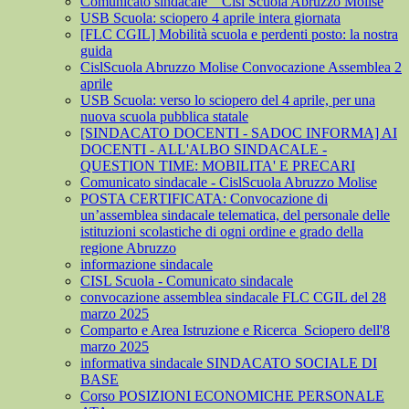
Comunicato sindacale _ Cisl Scuola Abruzzo Molise
USB Scuola: sciopero 4 aprile intera giornata
[FLC CGIL] Mobilità scuola e perdenti posto: la nostra
guida
CislScuola Abruzzo Molise Convocazione Assemblea 2
aprile
USB Scuola: verso lo sciopero del 4 aprile, per una
nuova scuola pubblica statale
[SINDACATO DOCENTI - SADOC INFORMA] AI
DOCENTI - ALL'ALBO SINDACALE -
QUESTION TIME: MOBILITA' E PRECARI
Comunicato sindacale - CislScuola Abruzzo Molise
POSTA CERTIFICATA: Convocazione di
un’assemblea sindacale telematica, del personale delle
istituzioni scolastiche di ogni ordine e grado della
regione Abruzzo
informazione sindacale
CISL Scuola - Comunicato sindacale
convocazione assemblea sindacale FLC CGIL del 28
marzo 2025
Comparto e Area Istruzione e Ricerca_Sciopero dell'8
marzo 2025
informativa sindacale SINDACATO SOCIALE DI
BASE
Corso POSIZIONI ECONOMICHE PERSONALE