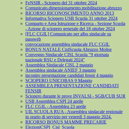
FeNSIR - Sciopero del 31 ottobre 2024
Comunicato.dimensionamento.mobilitazione.abruzzo
RICORSO RICONOSCIMENTO ANNO 2013
Informativa Sciopero USB Scuola 31 ottobre 2024
Comparto e Area Istruzione e Ricerca - Sezione Scuola
- Azione di sciopero generale del 18 ottobre 2024
[FLC CGIL] Comunicato per albo sindacale su
passweb
convocazione assemblea sindacale FLC CGIL
BONUS NATALE CislScuola Abruzzo Molise
Convegno Sindacale CISL Scuola "9 giornata
nazionale RSU e Delegati 2024"
Assemblea Sindacale CISL 2 maggio
Assemblea sindacale ANIEF 3 maggio
incontro presentazione candidati fensir 4 maggio
SCIOPERO UNICOBAS 9 Maggio
ASSEMBLEA PRESENTAZIONE CANDIDATI
FENSIR
Sciopero durante le prove INVALSI - SGB/CUB SUR
USB Assemblea CSPI 24 aprile
FLC CGIL - Assemblea 23 aprile
UIL SCUOLA RUA - Assemblea sindacale regionale
in orario di servizio per venerdì 3 maggio 2024.
RICORSO BONUS MAMME PRECARIE
ElezioniCSPI_Cisl_Scuola