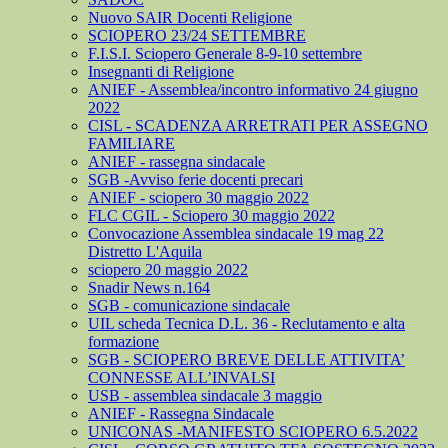
Nuovo SAIR Docenti Religione
SCIOPERO 23/24 SETTEMBRE
F.I.S.I. Sciopero Generale 8-9-10 settembre
Insegnanti di Religione
ANIEF - Assemblea/incontro informativo 24 giugno
2022
CISL - SCADENZA ARRETRATI PER ASSEGNO
FAMILIARE
ANIEF - rassegna sindacale
SGB -Avviso ferie docenti precari
ANIEF - sciopero 30 maggio 2022
FLC CGIL - Sciopero 30 maggio 2022
Convocazione Assemblea sindacale 19 mag 22
Distretto L'Aquila
sciopero 20 maggio 2022
Snadir News n.164
SGB - comunicazione sindacale
UIL scheda Tecnica D.L. 36 - Reclutamento e alta
formazione
SGB - SCIOPERO BREVE DELLE ATTIVITA’
CONNESSE ALL’INVALSI
USB - assemblea sindacale 3 maggio
ANIEF - Rassegna Sindacale
UNICONAS -MANIFESTO SCIOPERO 6.5.2022