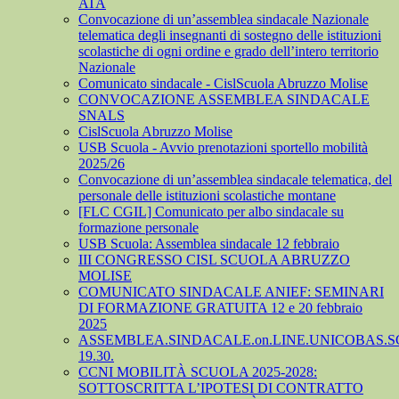
ATA
Convocazione di un’assemblea sindacale Nazionale
telematica degli insegnanti di sostegno delle istituzioni
scolastiche di ogni ordine e grado dell’intero territorio
Nazionale
Comunicato sindacale - CislScuola Abruzzo Molise
CONVOCAZIONE ASSEMBLEA SINDACALE
SNALS
CislScuola Abruzzo Molise
USB Scuola - Avvio prenotazioni sportello mobilità
2025/26
Convocazione di un’assemblea sindacale telematica, del
personale delle istituzioni scolastiche montane
[FLC CGIL] Comunicato per albo sindacale su
formazione personale
USB Scuola: Assemblea sindacale 12 febbraio
III CONGRESSO CISL SCUOLA ABRUZZO
MOLISE
COMUNICATO SINDACALE ANIEF: SEMINARI
DI FORMAZIONE GRATUITA 12 e 20 febbraio
2025
ASSEMBLEA.SINDACALE.on.LINE.UNICOBAS.SCU
19.30.
CCNI MOBILITÀ SCUOLA 2025-2028:
SOTTOSCRITTA L’IPOTESI DI CONTRATTO