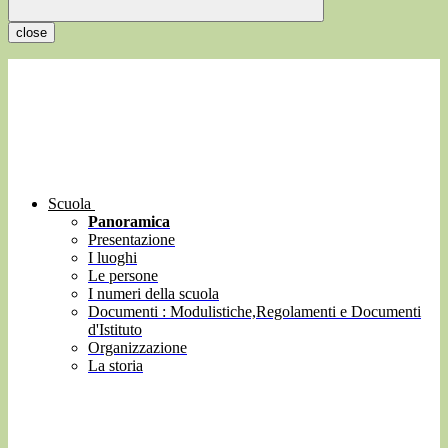
close
Scuola
Panoramica
Presentazione
I luoghi
Le persone
I numeri della scuola
Documenti : Modulistiche,Regolamenti e Documenti
d'Istituto
Organizzazione
La storia