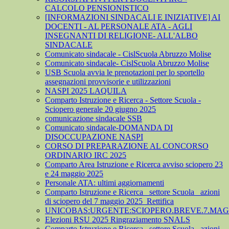
CALCOLO PENSIONISTICO
[INFORMAZIONI SINDACALI E INIZIATIVE] AI
DOCENTI - AL PERSONALE ATA - AGLI
INSEGNANTI DI RELIGIONE- ALL'ALBO
SINDACALE
Comunicato sindacale - CislScuola Abruzzo Molise
Comunicato sindacale- CislScuola Abruzzo Molise
USB Scuola avvia le prenotazioni per lo sportello
assegnazioni provvisorie e utilizzazioni
NASPI 2025 LAQUILA
Comparto Istruzione e Ricerca - Settore Scuola -
Sciopero generale 20 giugno 2025
comunicazione sindacale SSB
Comunicato sindacale-DOMANDA DI
DISOCCUPAZIONE NASPI
CORSO DI PREPARAZIONE AL CONCORSO
ORDINARIO IRC 2025
Comparto Area Istruzione e Ricerca avviso sciopero 23
e 24 maggio 2025
Personale ATA: ultimi aggiornamenti
Comparto Istruzione e Ricerca_ settore Scuola_ azioni
di sciopero del 7 maggio 2025_Rettifica
UNICOBAS:URGENTE:SCIOPERO.BREVE.7.MAGG
Elezioni RSU 2025 Ringraziamento SNALS
Comparto Istruzione e Ricerca_ settore Scuola_ azioni