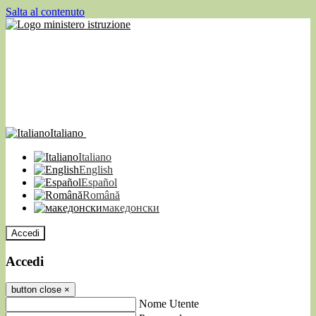
Salta al contenuto
Italiano
Italiano
English
Español
Română
македонски
Accedi
Accedi
button close
×
Nome Utente