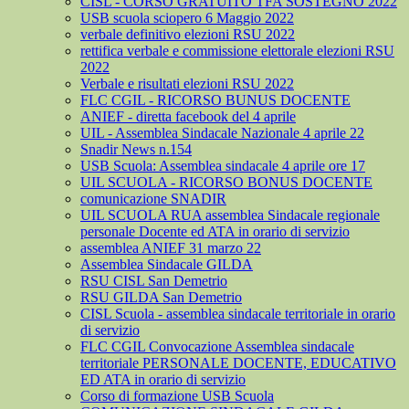
CISL - CORSO GRATUITO TFA SOSTEGNO 2022
USB scuola sciopero 6 Maggio 2022
verbale definitivo elezioni RSU 2022
rettifica verbale e commissione elettorale elezioni RSU
2022
Verbale e risultati elezioni RSU 2022
FLC CGIL - RICORSO BUNUS DOCENTE
ANIEF - diretta facebook del 4 aprile
UIL - Assemblea Sindacale Nazionale 4 aprile 22
Snadir News n.154
USB Scuola: Assemblea sindacale 4 aprile ore 17
UIL SCUOLA - RICORSO BONUS DOCENTE
comunicazione SNADIR
UIL SCUOLA RUA assemblea Sindacale regionale
personale Docente ed ATA in orario di servizio
assemblea ANIEF 31 marzo 22
Assemblea Sindacale GILDA
RSU CISL San Demetrio
RSU GILDA San Demetrio
CISL Scuola - assemblea sindacale territoriale in orario
di servizio
FLC CGIL Convocazione Assemblea sindacale
territoriale PERSONALE DOCENTE, EDUCATIVO
ED ATA in orario di servizio
Corso di formazione USB Scuola