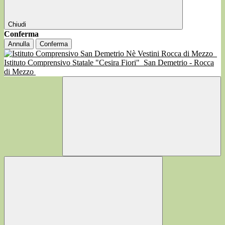
Chiudi
Conferma
Annulla
Conferma
Istituto Comprensivo Statale "Cesira Fiori"
San Demetrio - Rocca
di Mezzo