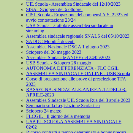
UIL Scuola - Assemblea Sindacale del 12/10/2023
SISA - Sciopero del 6 ottobre.
CISL Scuola - Erogazione dei compensi A.S. 22/23 ed
avvio contrattazione 23/24
USB Scuola 13 ottobre assemblea sindacale in
streaming
Assemblea sindacale regionale SNALS del 05/10/2023
SADOC Mobilità docenti
Assemblea Nazionale DSGA 1 giugno 2023
Sciopero del 26 maggio 2023
Assemblea Sindacale ANIEF del 24/05/2023
USB Scuola - Sciopero 26 maggio
AUTONOMIA DIFFERENZIATA - FLC CGIL
ASSEMBLEA SINDACALE ONLINE - USB Scuola
Corso di preparazione alle prove di preselezione TFA
2023
RASSEGNA-SINDACALE-ANIEF-N.12-DEL-03-
APRILE-2023
Assemblea Sindacale UIL Scuola Rua del 3 aprile 2023
Seminario sulla Legislazione Scolastica
Sciopero 24 marzo
FLCGIL - Il giorno della memoria
USB P.I. SCUOLA ASSEMBLEA SINDACALE
02/02
Ricorso contratti a tempo determinato e bonus precari