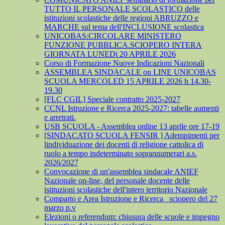
TUTTO IL PERSONALE SCOLASTICO delle
istituzioni scolastiche delle regioni ABRUZZO e
MARCHE sul tema dell'INCLUSIONE scolastica
UNICOBAS:CIRCOLARE MINISTERO
FUNZIONE PUBBLICA.SCIOPERO INTERA
GIORNATA LUNEDi 20 APRILE 2026
Corso di Formazione Nuove Indicazioni Nazionali
ASSEMBLEA SINDACALE on LINE UNICOBAS
SCUOLA MERCOLED 15 APRILE 2026 h 14.30-
19.30
[FLC CGIL] Speciale contratto 2025-2027
CCNL Istruzione e Ricerca 2025-2027: tabelle aumenti
e arretrati.
USB SCUOLA - Assemblea online 13 aprile ore 17-19
[SINDACATO SCUOLA FENSIR ] Adempimenti per
lindividuazione dei docenti di religione cattolica di
ruolo a tempo indeterminato soprannumerari a.s.
2026/2027
Convocazione di un'assemblea sindacale ANIEF
Nazionale on-line, del personale docente delle
istituzioni scolastiche dell'intero territorio Nazionale
Comparto e Area Istruzione e Ricerca_ sciopero del 27
marzo p.v
Elezioni o referendum: chiusura delle scuole e impegno