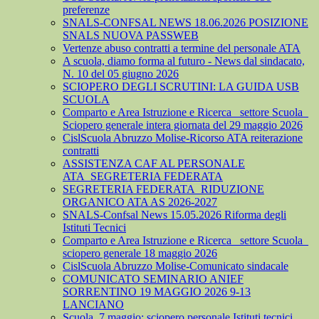
preferenze
SNALS-CONFSAL NEWS 18.06.2026 POSIZIONE
SNALS NUOVA PASSWEB
Vertenze abuso contratti a termine del personale ATA
A scuola, diamo forma al futuro - News dal sindacato,
N. 10 del 05 giugno 2026
SCIOPERO DEGLI SCRUTINI: LA GUIDA USB
SCUOLA
Comparto e Area Istruzione e Ricerca_ settore Scuola_
Sciopero generale intera giornata del 29 maggio 2026
CislScuola Abruzzo Molise-Ricorso ATA reiterazione
contratti
ASSISTENZA CAF AL PERSONALE
ATA_SEGRETERIA FEDERATA
SEGRETERIA FEDERATA_RIDUZIONE
ORGANICO ATA AS 2026-2027
SNALS-Confsal News 15.05.2026 Riforma degli
Istituti Tecnici
Comparto e Area Istruzione e Ricerca_ settore Scuola_
sciopero generale 18 maggio 2026
CislScuola Abruzzo Molise-Comunicato sindacale
COMUNICATO SEMINARIO ANIEF
SORRENTINO 19 MAGGIO 2026 9-13
LANCIANO
Scuola, 7 maggio: sciopero personale Istituti tecnici