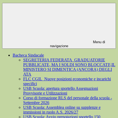
Menu di
navigazione
Bacheca Sindacale
SEGRETERIA FEDERATA_GRADUATORIE
PUBBLICATE, MA I SOLDI SONO BLOCCATI!,IL
MINISTERO SI DIMENTICA (ANCORA) DEGLI
ATA
FLC CGIL_Nuove posizioni economiche e incarichi
specifici
USB Scuola: apertura sportello Assegnazioni
Provvisorie e Utilizzazioni
Corso di formazione RLS del personale della scuola -
Settembre 2026
USB Scuola: Assemblea online su supplenze e
immissioni in ruolo A.S. 2026/27
USB Scuola: Avvio prenotazioni sportello 150