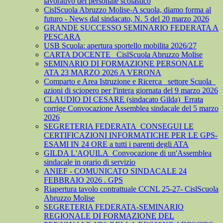
lavorativo del personale scolastico
CislScuola Abruzzo Molise-A scuola, diamo forma al
futuro - News dal sindacato, N. 5 del 20 marzo 2026
GRANDE SUCCESSO SEMINARIO FEDERATA A
PESCARA
USB Scuola: apertura sportello mobilita 2026/27
CARTA DOCENTE_ CislScuola Abruzzo Molise
SEMINARIO DI FORMAZIONE PERSONALE
ATA 23 MARZO 2026 A VERONA
Comparto e Area Istruzione e Ricerca_ settore Scuola_
azioni di sciopero per l'intera giornata del 9 marzo 2026
CLAUDIO DI CESARE (sindacato Gilda)_Errata
corrige Convocazione Assemblea sindacale del 5 marzo
2026
SEGRETERIA FEDERATA_CONSEGUI LE
CERTIFICAZIONI INFORMATICHE PER LE GPS-
ESAMI IN 24 ORE a tutti i parenti degli ATA
GILDA L'AQUILA_Convocazione di un'Assemblea
sindacale in orario di servizio
ANIEF - COMUNICATO SINDACALE 24
FEBBRAIO 2026 . GPS
Riapertura tavolo contrattuale CCNL 25-27- CislScuola
Abruzzo Molise
SEGRETERIA FEDERATA-SEMINARIO
REGIONALE DI FORMAZIONE DEL