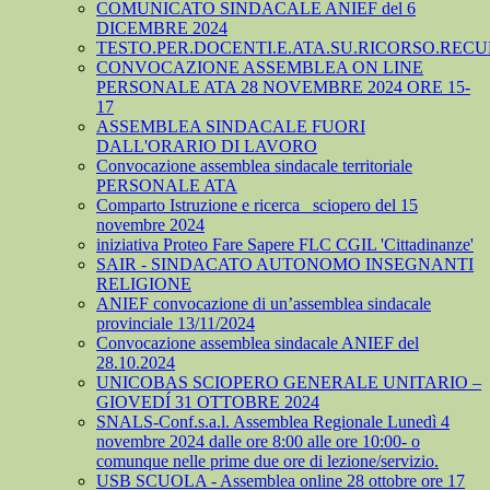
COMUNICATO SINDACALE ANIEF del 6
DICEMBRE 2024
TESTO.PER.DOCENTI.E.ATA.SU.RICORSO.RECU
CONVOCAZIONE ASSEMBLEA ON LINE
PERSONALE ATA 28 NOVEMBRE 2024 ORE 15-
17
ASSEMBLEA SINDACALE FUORI
DALL'ORARIO DI LAVORO
Convocazione assemblea sindacale territoriale
PERSONALE ATA
Comparto Istruzione e ricerca_ sciopero del 15
novembre 2024
iniziativa Proteo Fare Sapere FLC CGIL 'Cittadinanze'
SAIR - SINDACATO AUTONOMO INSEGNANTI
RELIGIONE
ANIEF convocazione di un’assemblea sindacale
provinciale 13/11/2024
Convocazione assemblea sindacale ANIEF del
28.10.2024
UNICOBAS SCIOPERO GENERALE UNITARIO –
GIOVEDÍ 31 OTTOBRE 2024
SNALS-Conf.s.a.l. Assemblea Regionale Lunedì 4
novembre 2024 dalle ore 8:00 alle ore 10:00- o
comunque nelle prime due ore di lezione/servizio.
USB SCUOLA - Assemblea online 28 ottobre ore 17