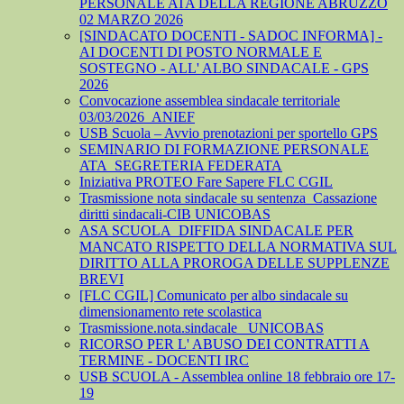
PERSONALE ATA DELLA REGIONE ABRUZZO
02 MARZO 2026
[SINDACATO DOCENTI - SADOC INFORMA] -
AI DOCENTI DI POSTO NORMALE E
SOSTEGNO - ALL' ALBO SINDACALE - GPS
2026
Convocazione assemblea sindacale territoriale
03/03/2026_ANIEF
USB Scuola – Avvio prenotazioni per sportello GPS
SEMINARIO DI FORMAZIONE PERSONALE
ATA_SEGRETERIA FEDERATA
Iniziativa PROTEO Fare Sapere FLC CGIL
Trasmissione nota sindacale su sentenza_Cassazione
diritti sindacali-CIB UNICOBAS
ASA SCUOLA_DIFFIDA SINDACALE PER
MANCATO RISPETTO DELLA NORMATIVA SUL
DIRITTO ALLA PROROGA DELLE SUPPLENZE
BREVI
[FLC CGIL] Comunicato per albo sindacale su
dimensionamento rete scolastica
Trasmissione.nota.sindacale _UNICOBAS
RICORSO PER L' ABUSO DEI CONTRATTI A
TERMINE - DOCENTI IRC
USB SCUOLA - Assemblea online 18 febbraio ore 17-
19