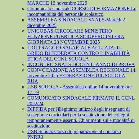
MARCHE 15 novembre 2025
Comunicato sindacale CORSO DI FORMAZIONE Le
incompatibilità del personale scolastico
ASSEMBLEA SINDACALE SNALS-Martedì 2
dicembre 2025
UNICOBAS:CIRCOLARE MINISTERO
FUNZIONE PUBBLICA SCIOPERO INTERA
GIORNATA 28 NOVEMBRE 2025
L’OLTRAGGIO SALARIALE AGLI ATA: IL
GRIDO DI FEDERATA CONTRO L’INABILITÀ
ETICA DEL CCNL SCUOLA
INCONTRO SNALS DOCENTI ANNO DI PROVA
CONVOCAZIONE ASSEMBLEA REGIONALE 14
novembre 2025 FEDERAZIONE UIL SCUOLA
RUA
USB SCUOLA - Assemblea online 14 novembre ore
17-19
COMUNICATO SINDACALE FIRMATO IL CCNL
2022/24
DIFFIDA per l'illegittimo utilizzo degli insegnanti di
sostegno e curricolari per la sostituzione dei colleghi
temporaneamente assenti. Chiarimenti sulle modalità di
sostituzione
USB Scuola: Corso di preparazione al concorso
PNRR3