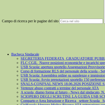
Campo di ricerca per le pagine del sito
Bacheca Sindacale
SEGRETERIA FEDERATA_GRADUATORIE PUBBLIC
FLC CGIL_Nuove posizioni economiche e incarichi spec
USB Scuola: apertura sportello Assegnazioni Provvisorie 
Corso di formazione RLS del personale della scuola - S
USB Scuola: Assemblea online su supplenze e immission
USB Scuola: Avvio prenotazioni sportello 150 preferenz
SNALS-CONFSAL NEWS 18.06.2026 POSIZIONE
Vertenze abuso contratti a termine del personale ATA
A scuola, diamo forma al futuro - News dal sindacato, N
SCIOPERO DEGLI SCRUTINI: LA GUIDA USB S
Comparto e Area Istruzione e Ricerca_ settore Scuola_ S
CislScuola Abruzzo Molise-Ricorso ATA reiterazione cont