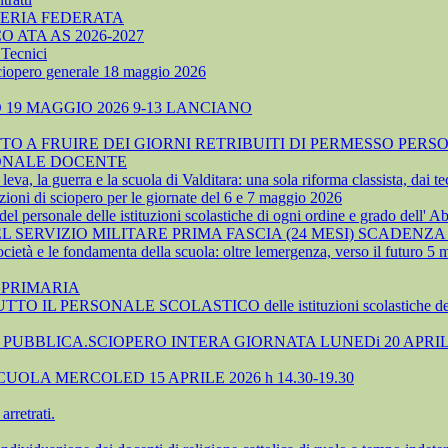
TERIA FEDERATA
ATA AS 2026-2027
Tecnici
sciopero generale 18 maggio 2026
19 MAGGIO 2026 9-13 LANCIANO
 A FRUIRE DEI GIORNI RETRIBUITI DI PERMESSO PERSO
SONALE DOCENTE
, la guerra e la scuola di Valditara: una sola riforma classista, dai tec
ioni di sciopero per le giornate del 6 e 7 maggio 2026
 personale delle istituzioni scolastiche di ogni ordine e grado dell' A
SERVIZIO MILITARE PRIMA FASCIA (24 MESI) SCADENZA 
cietà e le fondamenta della scuola: oltre lemergenza, verso il futuro 5
 PRIMARIA
TTO IL PERSONALE SCOLASTICO delle istituzioni scolastiche 
UBBLICA.SCIOPERO INTERA GIORNATA LUNEDi 20 APRIL
OLA MERCOLED 15 APRILE 2026 h 14.30-19.30
rretrati.