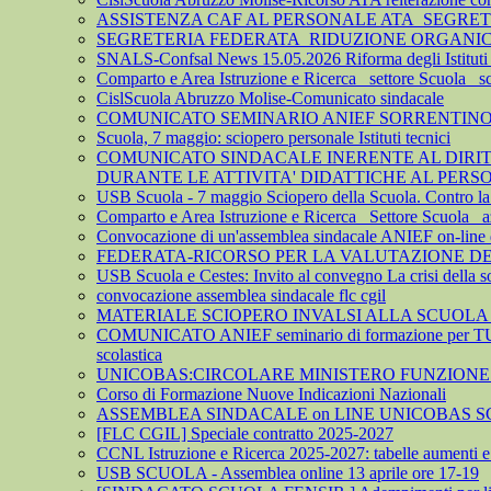
ASSISTENZA CAF AL PERSONALE ATA_SEGRE
SEGRETERIA FEDERATA_RIDUZIONE ORGANICO 
SNALS-Confsal News 15.05.2026 Riforma degli Istituti 
Comparto e Area Istruzione e Ricerca_ settore Scuola_ 
CislScuola Abruzzo Molise-Comunicato sindacale
COMUNICATO SEMINARIO ANIEF SORRENTINO 
Scuola, 7 maggio: sciopero personale Istituti tecnici
COMUNICATO SINDACALE INERENTE AL DIRITTO
DURANTE LE ATTIVITA' DIDATTICHE AL PER
USB Scuola - 7 maggio Sciopero della Scuola. Contro la leva
Comparto e Area Istruzione e Ricerca_ Settore Scuola_ az
Convocazione di un'assemblea sindacale ANIEF on-line del
FEDERATA-RICORSO PER LA VALUTAZIONE DEL 
USB Scuola e Cestes: Invito al convegno La crisi della so
convocazione assemblea sindacale flc cgil
MATERIALE SCIOPERO INVALSI ALLA SCUOLA
COMUNICATO ANIEF seminario di formazione per TU
scolastica
UNICOBAS:CIRCOLARE MINISTERO FUNZIONE P
Corso di Formazione Nuove Indicazioni Nazionali
ASSEMBLEA SINDACALE on LINE UNICOBAS SCU
[FLC CGIL] Speciale contratto 2025-2027
CCNL Istruzione e Ricerca 2025-2027: tabelle aumenti e a
USB SCUOLA - Assemblea online 13 aprile ore 17-19