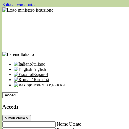
Salta al contenuto
Italiano
Italiano
English
Español
Română
македонски
Accedi
Accedi
button close
×
Nome Utente