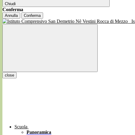
Chiudi
Conferma
Annulla
Conferma
I
close
Scuola
Panoramica