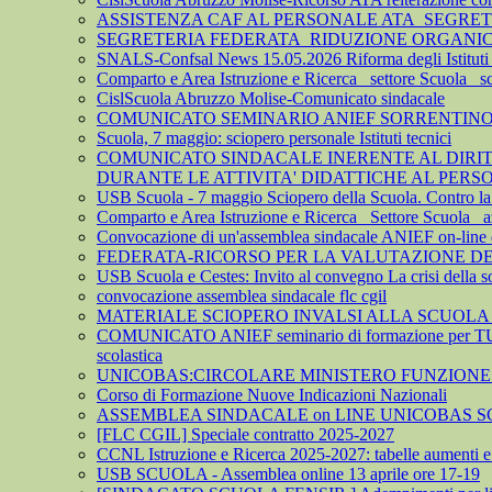
ASSISTENZA CAF AL PERSONALE ATA_SEGRE
SEGRETERIA FEDERATA_RIDUZIONE ORGANICO 
SNALS-Confsal News 15.05.2026 Riforma degli Istituti 
Comparto e Area Istruzione e Ricerca_ settore Scuola_ 
CislScuola Abruzzo Molise-Comunicato sindacale
COMUNICATO SEMINARIO ANIEF SORRENTINO 
Scuola, 7 maggio: sciopero personale Istituti tecnici
COMUNICATO SINDACALE INERENTE AL DIRITTO
DURANTE LE ATTIVITA' DIDATTICHE AL PER
USB Scuola - 7 maggio Sciopero della Scuola. Contro la leva
Comparto e Area Istruzione e Ricerca_ Settore Scuola_ az
Convocazione di un'assemblea sindacale ANIEF on-line del
FEDERATA-RICORSO PER LA VALUTAZIONE DEL 
USB Scuola e Cestes: Invito al convegno La crisi della so
convocazione assemblea sindacale flc cgil
MATERIALE SCIOPERO INVALSI ALLA SCUOLA
COMUNICATO ANIEF seminario di formazione per TU
scolastica
UNICOBAS:CIRCOLARE MINISTERO FUNZIONE P
Corso di Formazione Nuove Indicazioni Nazionali
ASSEMBLEA SINDACALE on LINE UNICOBAS SCU
[FLC CGIL] Speciale contratto 2025-2027
CCNL Istruzione e Ricerca 2025-2027: tabelle aumenti e a
USB SCUOLA - Assemblea online 13 aprile ore 17-19