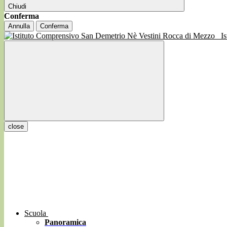
Chiudi
Conferma
Annulla
Conferma
I
close
Scuola
Panoramica