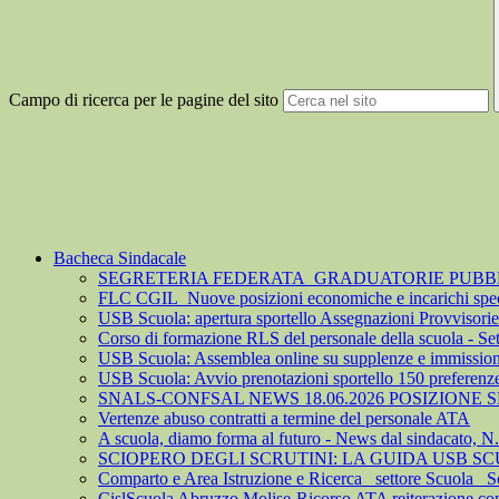
Campo di ricerca per le pagine del sito
Bacheca Sindacale
SEGRETERIA FEDERATA_GRADUATORIE PUBBLIC
FLC CGIL_Nuove posizioni economiche e incarichi spec
USB Scuola: apertura sportello Assegnazioni Provvisorie 
Corso di formazione RLS del personale della scuola - S
USB Scuola: Assemblea online su supplenze e immission
USB Scuola: Avvio prenotazioni sportello 150 preferenz
SNALS-CONFSAL NEWS 18.06.2026 POSIZIONE
Vertenze abuso contratti a termine del personale ATA
A scuola, diamo forma al futuro - News dal sindacato, N
SCIOPERO DEGLI SCRUTINI: LA GUIDA USB S
Comparto e Area Istruzione e Ricerca_ settore Scuola_ S
CislScuola Abruzzo Molise-Ricorso ATA reiterazione cont