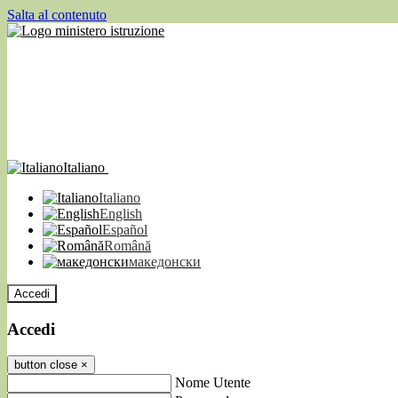
Salta al contenuto
Italiano
Italiano
English
Español
Română
македонски
Accedi
Accedi
button close
×
Nome Utente