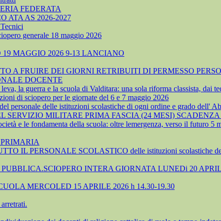
TERIA FEDERATA
ATA AS 2026-2027
Tecnici
sciopero generale 18 maggio 2026
19 MAGGIO 2026 9-13 LANCIANO
 A FRUIRE DEI GIORNI RETRIBUITI DI PERMESSO PERSO
SONALE DOCENTE
, la guerra e la scuola di Valditara: una sola riforma classista, dai tec
ioni di sciopero per le giornate del 6 e 7 maggio 2026
 personale delle istituzioni scolastiche di ogni ordine e grado dell' A
SERVIZIO MILITARE PRIMA FASCIA (24 MESI) SCADENZA 
cietà e le fondamenta della scuola: oltre lemergenza, verso il futuro 5
 PRIMARIA
TTO IL PERSONALE SCOLASTICO delle istituzioni scolastiche 
UBBLICA.SCIOPERO INTERA GIORNATA LUNEDi 20 APRIL
OLA MERCOLED 15 APRILE 2026 h 14.30-19.30
rretrati.