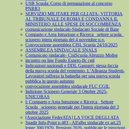
USB Scuola: Corso di preparazione al concorso
PNRR3
SERVIZIO MILITARE PER GLI ATA- VITTORIA
AL TRIBUNALE DI ROMA E CONDANNA IL
MINISTERO ALLE SPESE DI SOCCOMBENZA
comunicazione sindacale-Sindacato Sociale di Base
Comparto e Area Istruzione e Ricerca_ settore scuola_
sciopero intera giornata del 4 novembre p.v.
Convocazione assemblea CISL Scuola 24/10/2025
ASSEMBLEA SINDACALE SNALS
Comunicato sindacale- CislScuola Abruzzo Molise
incontro on line Fondo Espero-flc cgil
Indicazioni nazionali e DDL Gasparri: stessa faccia
della nuova scuola del ventennio. L’Alleanza Studenti-
Lavoratori rafforza la battaglia per una nuova scuola
pubblica in questo autunno
convocazione assemblea sindacale FLC CGIL
Indizione Sciopero Generale 3 Ottobre 2025-
UNICOBAS
I: Comparto e Area Istruzione e Ricerca_ Settore
Scuola_ sciopero generale per l'intera giornata del 3
ottobre 2025
[Associazione FederATA] LA VOCE DEGLI ATA
Snadir Info-Point n.483 - All'albo sindacale ex art.25
legge 300/1970. Pensioni 2026, pubblicate le istruzioni