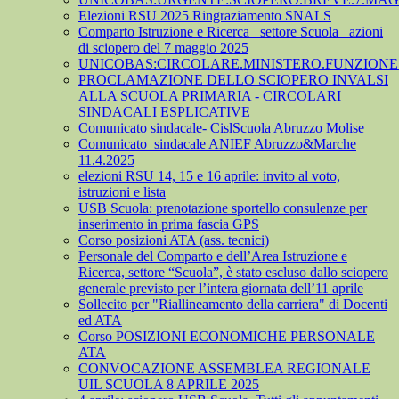
Elezioni RSU 2025 Ringraziamento SNALS
Comparto Istruzione e Ricerca_ settore Scuola_ azioni
di sciopero del 7 maggio 2025
UNICOBAS:CIRCOLARE.MINISTERO.FUNZIONE.
PROCLAMAZIONE DELLO SCIOPERO INVALSI
ALLA SCUOLA PRIMARIA - CIRCOLARI
SINDACALI ESPLICATIVE
Comunicato sindacale- CislScuola Abruzzo Molise
Comunicato_sindacale ANIEF Abruzzo&Marche
11.4.2025
elezioni RSU 14, 15 e 16 aprile: invito al voto,
istruzioni e lista
USB Scuola: prenotazione sportello consulenze per
inserimento in prima fascia GPS
Corso posizioni ATA (ass. tecnici)
Personale del Comparto e dell’Area Istruzione e
Ricerca, settore “Scuola”, è stato escluso dallo sciopero
generale previsto per l’intera giornata dell’11 aprile
Sollecito per "Riallineamento della carriera" di Docenti
ed ATA
Corso POSIZIONI ECONOMICHE PERSONALE
ATA
CONVOCAZIONE ASSEMBLEA REGIONALE
UIL SCUOLA 8 APRILE 2025