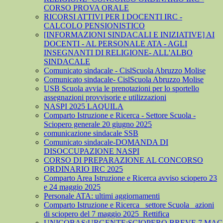
CORSO PROVA ORALE
RICORSI ATTIVI PER I DOCENTI IRC -
CALCOLO PENSIONISTICO
[INFORMAZIONI SINDACALI E INIZIATIVE] AI
DOCENTI - AL PERSONALE ATA - AGLI
INSEGNANTI DI RELIGIONE- ALL'ALBO
SINDACALE
Comunicato sindacale - CislScuola Abruzzo Molise
Comunicato sindacale- CislScuola Abruzzo Molise
USB Scuola avvia le prenotazioni per lo sportello
assegnazioni provvisorie e utilizzazioni
NASPI 2025 LAQUILA
Comparto Istruzione e Ricerca - Settore Scuola -
Sciopero generale 20 giugno 2025
comunicazione sindacale SSB
Comunicato sindacale-DOMANDA DI
DISOCCUPAZIONE NASPI
CORSO DI PREPARAZIONE AL CONCORSO
ORDINARIO IRC 2025
Comparto Area Istruzione e Ricerca avviso sciopero 23
e 24 maggio 2025
Personale ATA: ultimi aggiornamenti
Comparto Istruzione e Ricerca_ settore Scuola_ azioni
di sciopero del 7 maggio 2025_Rettifica
UNICOBAS:URGENTE:SCIOPERO.BREVE.7.MAGG