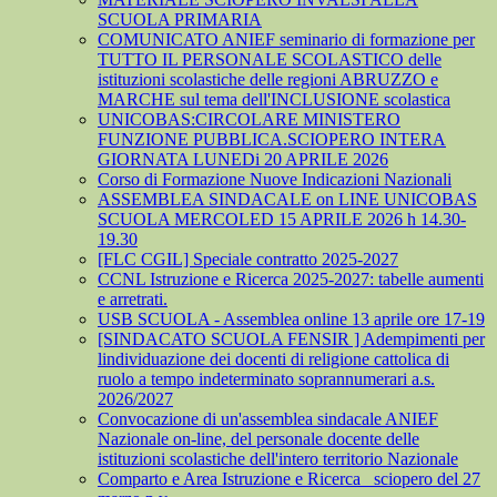
SCUOLA PRIMARIA
COMUNICATO ANIEF seminario di formazione per
TUTTO IL PERSONALE SCOLASTICO delle
istituzioni scolastiche delle regioni ABRUZZO e
MARCHE sul tema dell'INCLUSIONE scolastica
UNICOBAS:CIRCOLARE MINISTERO
FUNZIONE PUBBLICA.SCIOPERO INTERA
GIORNATA LUNEDi 20 APRILE 2026
Corso di Formazione Nuove Indicazioni Nazionali
ASSEMBLEA SINDACALE on LINE UNICOBAS
SCUOLA MERCOLED 15 APRILE 2026 h 14.30-
19.30
[FLC CGIL] Speciale contratto 2025-2027
CCNL Istruzione e Ricerca 2025-2027: tabelle aumenti
e arretrati.
USB SCUOLA - Assemblea online 13 aprile ore 17-19
[SINDACATO SCUOLA FENSIR ] Adempimenti per
lindividuazione dei docenti di religione cattolica di
ruolo a tempo indeterminato soprannumerari a.s.
2026/2027
Convocazione di un'assemblea sindacale ANIEF
Nazionale on-line, del personale docente delle
istituzioni scolastiche dell'intero territorio Nazionale
Comparto e Area Istruzione e Ricerca_ sciopero del 27