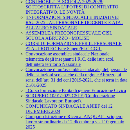
CCNI MOBILITÀ SCUOLA 2025-2028:
SOTTOSCRITTA L’IPOTESI DI CONTRATTO
INTEGRATIVO. LE NOVITÀ
[INFORMAZIONI SINDACALI E INIZIATIVE]
RSU 2025 - AL PERSONALE DOCENTE E ATA -
ALL'ALBO SINDACALE
ASSEMBLEA PRECONGRESSUALE CISL
SCUOLA ABRUZZO - MOLISE
CORSI DI FORMAZIONE PER IL PERSONALE
ATA - PROTEO Fare Sapere/FLC CGIL
Convocazione assemblea sindacale Nazionale
telematica degli insegnanti I.R.C. delle istit. scol.
dell’intero territorio Nazionale
Convocazione di un’assemblea sindacale, del personale
delle istituzioni scolastiche della regione Abruzzo, ai
sensi dell’art. 31 del ccnl 2019-2021, che si terrà in data
21/01/2025
_Corso formazione Parita di genere Educazione Civica
SCIOPERO 10/01/2025 CSLE (Confederazione
Sindacale Lavoratori Europei).
COMUNICATO SINDACALE ANIEF del 12
DICEMBRE 2024
Comparto Istruzione e Ricerca_ANQUAP_ sciopero
lavoro straordinario da 12 dicembre p.v. al 10 gennaio
2025