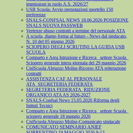
immissioni in ruolo A.S. 2026/27
USB Scuola: Avvio prenotazioni sportello 150
preferenze
SNALS-CONFSAL NEWS 18.06.2026 POSIZIONE
SNALS NUOVA PASSWEB
Vertenze abuso contratti a termine del personale ATA
A scuola, diamo forma al futuro - News dal sindacato,
N. 10 del 05 giugno 2026
SCIOPERO DEGLI SCRUTINI: LA GUIDA USB
SCUOLA
Comparto e Area Istruzione e Ricerca_ settore Scuola_
Sciopero generale intera giornata del 29 maggio 2026
CislScuola Abruzzo Molise-Ricorso ATA reiterazione
contratti
ASSISTENZA CAF AL PERSONALE
ATA_SEGRETERIA FEDERATA
SEGRETERIA FEDERATA_RIDUZIONE
ORGANICO ATA AS 2026-2027
SNALS-Confsal News 15.05.2026 Riforma degli
Istituti Tecnici
Comparto e Area Istruzione e Ricerca_ settore Scuola_
sciopero generale 18 maggio 2026
CislScuola Abruzzo Molise-Comunicato sindacale
COMUNICATO SEMINARIO ANIEF
SORRENTINO 19 MAGGIO 2026 9-13