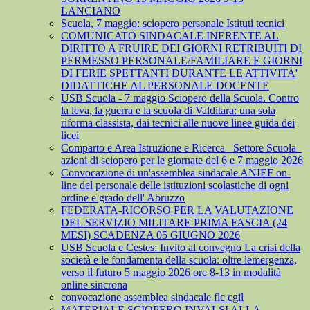
LANCIANO
Scuola, 7 maggio: sciopero personale Istituti tecnici
COMUNICATO SINDACALE INERENTE AL
DIRITTO A FRUIRE DEI GIORNI RETRIBUITI DI
PERMESSO PERSONALE/FAMILIARE E GIORNI
DI FERIE SPETTANTI DURANTE LE ATTIVITA'
DIDATTICHE AL PERSONALE DOCENTE
USB Scuola - 7 maggio Sciopero della Scuola. Contro
la leva, la guerra e la scuola di Valditara: una sola
riforma classista, dai tecnici alle nuove linee guida dei
licei
Comparto e Area Istruzione e Ricerca_ Settore Scuola_
azioni di sciopero per le giornate del 6 e 7 maggio 2026
Convocazione di un'assemblea sindacale ANIEF on-
line del personale delle istituzioni scolastiche di ogni
ordine e grado dell' Abruzzo
FEDERATA-RICORSO PER LA VALUTAZIONE
DEL SERVIZIO MILITARE PRIMA FASCIA (24
MESI) SCADENZA 05 GIUGNO 2026
USB Scuola e Cestes: Invito al convegno La crisi della
società e le fondamenta della scuola: oltre lemergenza,
verso il futuro 5 maggio 2026 ore 8-13 in modalità
online sincrona
convocazione assemblea sindacale flc cgil
MATERIALE SCIOPERO INVALSI ALLA