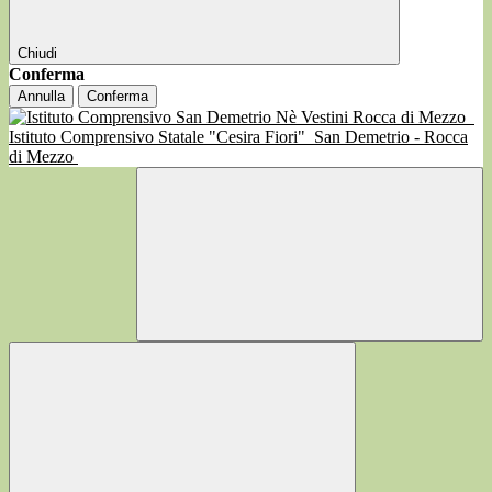
Chiudi
Conferma
Annulla
Conferma
Istituto Comprensivo Statale "Cesira Fiori"
San Demetrio - Rocca
di Mezzo