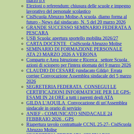
marzo p.v
Elezioni o referendum: chiusura delle scuole e impegno
lavorativo del personale scolastico
CislScuola Abruzzo Molise-A scuola, diamo forma al
futuro - News dal sindacato, N. 5 del 20 marzo 2026
GRANDE SUCCESSO SEMINARIO FEDERATA A
PESCARA
USB Scuola: apertura sportello mobilita 2026/27
CARTA DOCENTE_ CislScuola Abruzzo Molise
SEMINARIO DI FORMAZIONE PERSONALE
ATA 23 MARZO 2026 A VERONA
Comparto e Area Istruzione e Ricerca_ settore Scuola_
azioni di sciopero per l'intera giornata del 9 marzo 2026
CLAUDIO DI CESARE (sindacato Gilda)_Errata
corrige Convocazione Assemblea sindacale del 5 marzo
2026
SEGRETERIA FEDERATA_CONSEGUI LE
CERTIFICAZIONI INFORMATICHE PER LE GPS-
ESAMI IN 24 ORE a tutti i parenti degli ATA
GILDA L'AQUILA_Convocazione di un'Assemblea
sindacale in orario di servizio
ANIEF - COMUNICATO SINDACALE 24
FEBBRAIO 2026 . GPS
Riapertura tavolo contrattuale CCNL 25-27- CislScuola
Abruzzo Molise