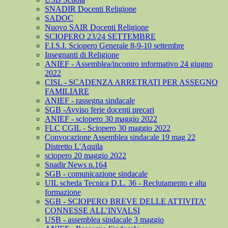
SNADIR Docenti Religione
SADOC
Nuovo SAIR Docenti Religione
SCIOPERO 23/24 SETTEMBRE
F.I.S.I. Sciopero Generale 8-9-10 settembre
Insegnanti di Religione
ANIEF - Assemblea/incontro informativo 24 giugno
2022
CISL - SCADENZA ARRETRATI PER ASSEGNO
FAMILIARE
ANIEF - rassegna sindacale
SGB -Avviso ferie docenti precari
ANIEF - sciopero 30 maggio 2022
FLC CGIL - Sciopero 30 maggio 2022
Convocazione Assemblea sindacale 19 mag 22
Distretto L'Aquila
sciopero 20 maggio 2022
Snadir News n.164
SGB - comunicazione sindacale
UIL scheda Tecnica D.L. 36 - Reclutamento e alta
formazione
SGB - SCIOPERO BREVE DELLE ATTIVITA’
CONNESSE ALL’INVALSI
USB - assemblea sindacale 3 maggio