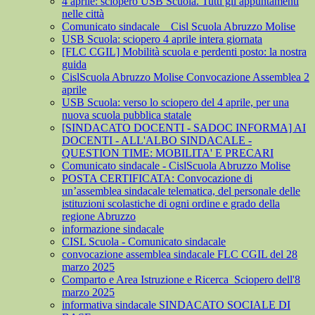
4 aprile: sciopero USB Scuola. Tutti gli appuntamenti
nelle città
Comunicato sindacale _ Cisl Scuola Abruzzo Molise
USB Scuola: sciopero 4 aprile intera giornata
[FLC CGIL] Mobilità scuola e perdenti posto: la nostra
guida
CislScuola Abruzzo Molise Convocazione Assemblea 2
aprile
USB Scuola: verso lo sciopero del 4 aprile, per una
nuova scuola pubblica statale
[SINDACATO DOCENTI - SADOC INFORMA] AI
DOCENTI - ALL'ALBO SINDACALE -
QUESTION TIME: MOBILITA' E PRECARI
Comunicato sindacale - CislScuola Abruzzo Molise
POSTA CERTIFICATA: Convocazione di
un’assemblea sindacale telematica, del personale delle
istituzioni scolastiche di ogni ordine e grado della
regione Abruzzo
informazione sindacale
CISL Scuola - Comunicato sindacale
convocazione assemblea sindacale FLC CGIL del 28
marzo 2025
Comparto e Area Istruzione e Ricerca_Sciopero dell'8
marzo 2025
informativa sindacale SINDACATO SOCIALE DI