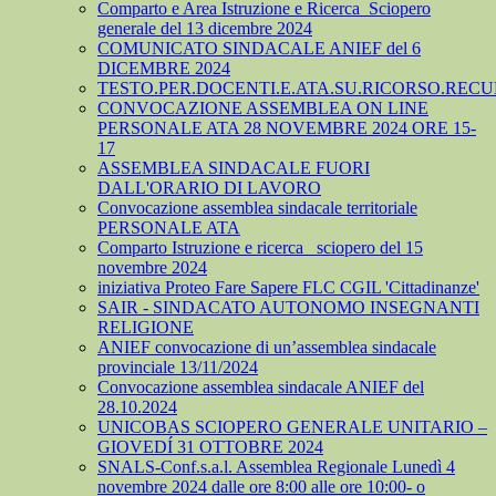
Comparto e Area Istruzione e Ricerca_Sciopero
generale del 13 dicembre 2024
COMUNICATO SINDACALE ANIEF del 6
DICEMBRE 2024
TESTO.PER.DOCENTI.E.ATA.SU.RICORSO.RECU
CONVOCAZIONE ASSEMBLEA ON LINE
PERSONALE ATA 28 NOVEMBRE 2024 ORE 15-
17
ASSEMBLEA SINDACALE FUORI
DALL'ORARIO DI LAVORO
Convocazione assemblea sindacale territoriale
PERSONALE ATA
Comparto Istruzione e ricerca_ sciopero del 15
novembre 2024
iniziativa Proteo Fare Sapere FLC CGIL 'Cittadinanze'
SAIR - SINDACATO AUTONOMO INSEGNANTI
RELIGIONE
ANIEF convocazione di un’assemblea sindacale
provinciale 13/11/2024
Convocazione assemblea sindacale ANIEF del
28.10.2024
UNICOBAS SCIOPERO GENERALE UNITARIO –
GIOVEDÍ 31 OTTOBRE 2024
SNALS-Conf.s.a.l. Assemblea Regionale Lunedì 4
novembre 2024 dalle ore 8:00 alle ore 10:00- o