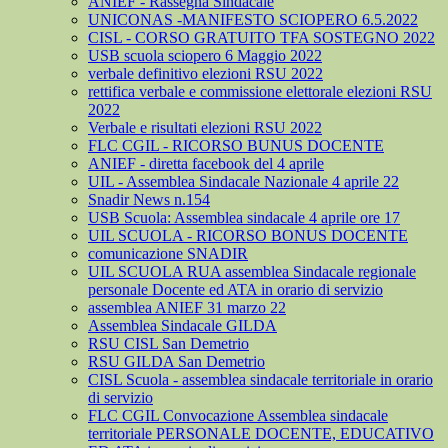
ANIEF - Rassegna Sindacale
UNICONAS -MANIFESTO SCIOPERO 6.5.2022
CISL - CORSO GRATUITO TFA SOSTEGNO 2022
USB scuola sciopero 6 Maggio 2022
verbale definitivo elezioni RSU 2022
rettifica verbale e commissione elettorale elezioni RSU
2022
Verbale e risultati elezioni RSU 2022
FLC CGIL - RICORSO BUNUS DOCENTE
ANIEF - diretta facebook del 4 aprile
UIL - Assemblea Sindacale Nazionale 4 aprile 22
Snadir News n.154
USB Scuola: Assemblea sindacale 4 aprile ore 17
UIL SCUOLA - RICORSO BONUS DOCENTE
comunicazione SNADIR
UIL SCUOLA RUA assemblea Sindacale regionale
personale Docente ed ATA in orario di servizio
assemblea ANIEF 31 marzo 22
Assemblea Sindacale GILDA
RSU CISL San Demetrio
RSU GILDA San Demetrio
CISL Scuola - assemblea sindacale territoriale in orario
di servizio
FLC CGIL Convocazione Assemblea sindacale
territoriale PERSONALE DOCENTE, EDUCATIVO