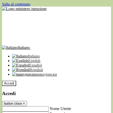
Salta al contenuto
Italiano
Italiano
English
Español
Română
македонски
Accedi
Accedi
button close
×
Nome Utente