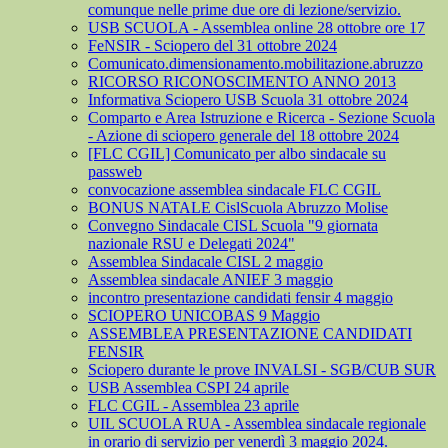
comunque nelle prime due ore di lezione/servizio.
USB SCUOLA - Assemblea online 28 ottobre ore 17
FeNSIR - Sciopero del 31 ottobre 2024
Comunicato.dimensionamento.mobilitazione.abruzzo
RICORSO RICONOSCIMENTO ANNO 2013
Informativa Sciopero USB Scuola 31 ottobre 2024
Comparto e Area Istruzione e Ricerca - Sezione Scuola
- Azione di sciopero generale del 18 ottobre 2024
[FLC CGIL] Comunicato per albo sindacale su
passweb
convocazione assemblea sindacale FLC CGIL
BONUS NATALE CislScuola Abruzzo Molise
Convegno Sindacale CISL Scuola "9 giornata
nazionale RSU e Delegati 2024"
Assemblea Sindacale CISL 2 maggio
Assemblea sindacale ANIEF 3 maggio
incontro presentazione candidati fensir 4 maggio
SCIOPERO UNICOBAS 9 Maggio
ASSEMBLEA PRESENTAZIONE CANDIDATI
FENSIR
Sciopero durante le prove INVALSI - SGB/CUB SUR
USB Assemblea CSPI 24 aprile
FLC CGIL - Assemblea 23 aprile
UIL SCUOLA RUA - Assemblea sindacale regionale
in orario di servizio per venerdì 3 maggio 2024.