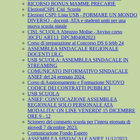
RICORSO BONUS MAMME PRECARIE
ElezioniCSPI_Cisl_Scuola
Elezioni CSPI: Lista USB - FORMARE UN MONDO
DIVERSO - docenti, ATA e studenti uniti per una
nuova scuola statale
CISL SCUOLA Abruzzo Molise - Avviso corso
30CFU ART13_DPCM04082023
Corso di preparazione al Concorso DS 6 febb 24
ASSEMBLEA SINDACALE REGIONALE
DOCENTI I.R.C.
USB SCUOLA: ASSEMBLEA SINDACALE IN
STREAMING
COMUNICATO INFORMATIVO SINDACALE
ANIEF del 24 gennaio 2024.
Corso di Aggiornamento e Formazione NUOVO
CODICE DEI CONTRATTI PUBBLICI
USB SCUOLA
ANIEF: CONVOCAZIONE ASSEMBLEA
REGIONALE SOLO PERSONALE ATA
MODALITA' ON LINE VENERDI' 15 DICEMBRE
ORE 9 - 12
Sciopero del comparto scuola per l’intera giornata di
giovedì 7 dicembre 2023.
Comunicazione Fondo Espero
ASSEMBLEA SINDACALE ANIEF 11/12/2023