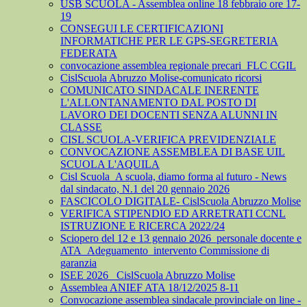
USB SCUOLA - Assemblea online 18 febbraio ore 17-
19
CONSEGUI LE CERTIFICAZIONI
INFORMATICHE PER LE GPS-SEGRETERIA
FEDERATA
convocazione assemblea regionale precari_FLC CGIL
CislScuola Abruzzo Molise-comunicato ricorsi
COMUNICATO SINDACALE INERENTE
L'ALLONTANAMENTO DAL POSTO DI
LAVORO DEI DOCENTI SENZA ALUNNI IN
CLASSE
CISL SCUOLA-VERIFICA PREVIDENZIALE
CONVOCAZIONE ASSEMBLEA DI BASE UIL
SCUOLA L'AQUILA
Cisl Scuola_A scuola, diamo forma al futuro - News
dal sindacato, N.1 del 20 gennaio 2026
FASCICOLO DIGITALE- CislScuola Abruzzo Molise
VERIFICA STIPENDIO ED ARRETRATI CCNL
ISTRUZIONE E RICERCA 2022/24
Sciopero del 12 e 13 gennaio 2026_personale docente e
ATA_Adeguamento_intervento Commissione di
garanzia
ISEE 2026_ CislScuola Abruzzo Molise
Assemblea ANIEF ATA 18/12/2025 8-11
Convocazione assemblea sindacale provinciale on line -