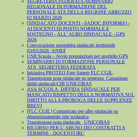
SEGRETERIA FEDERATA-SEMINARIO
REGIONALE DI FORMAZIONE DEL
PERSONALE ATA DELLA REGIONE ABRUZZO
02 MARZO 2026
[SINDACATO DOCENTI - SADOC INFORMA] -
AI DOCENTI DI POSTO NORMALE E
SOSTEGNO - ALL' ALBO SINDACALE - GPS
2026
Convocazione assemblea sindacale territoriale
03/03/2026_ANIEF
USB Scuola – Avvio prenotazioni per sportello GPS
SEMINARIO DI FORMAZIONE PERSONALE
ATA_SEGRETERIA FEDERATA
Iniziativa PROTEO Fare Sapere FLC CGIL
Trasmissione nota sindacale su sentenza_Cassazione
diritti sindacali-CIB UNICOBAS
ASA SCUOLA_DIFFIDA SINDACALE PER
MANCATO RISPETTO DELLA NORMATIVA SUL
DIRITTO ALLA PROROGA DELLE SUPPLENZE
BREVI
[FLC CGIL] Comunicato per albo sindacale su
dimensionamento rete scolastica
Trasmissione.nota.sindacale _UNICOBAS
RICORSO PER L' ABUSO DEI CONTRATTI A
TERMINE - DOCENTI IRC