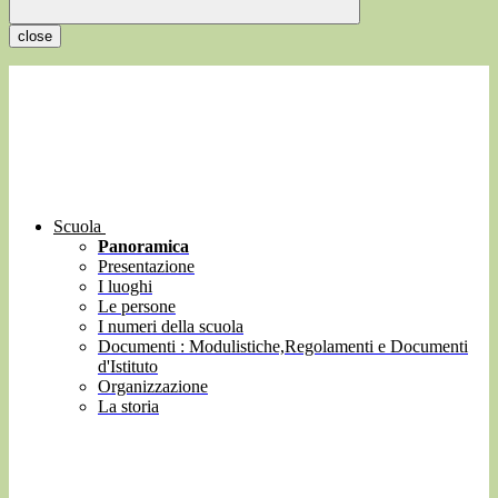
close
Scuola
Panoramica
Presentazione
I luoghi
Le persone
I numeri della scuola
Documenti : Modulistiche,Regolamenti e Documenti
d'Istituto
Organizzazione
La storia