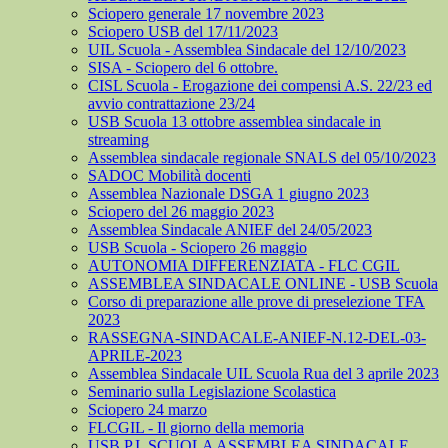
Sciopero generale 17 novembre 2023
Sciopero USB del 17/11/2023
UIL Scuola - Assemblea Sindacale del 12/10/2023
SISA - Sciopero del 6 ottobre.
CISL Scuola - Erogazione dei compensi A.S. 22/23 ed
avvio contrattazione 23/24
USB Scuola 13 ottobre assemblea sindacale in
streaming
Assemblea sindacale regionale SNALS del 05/10/2023
SADOC Mobilità docenti
Assemblea Nazionale DSGA 1 giugno 2023
Sciopero del 26 maggio 2023
Assemblea Sindacale ANIEF del 24/05/2023
USB Scuola - Sciopero 26 maggio
AUTONOMIA DIFFERENZIATA - FLC CGIL
ASSEMBLEA SINDACALE ONLINE - USB Scuola
Corso di preparazione alle prove di preselezione TFA
2023
RASSEGNA-SINDACALE-ANIEF-N.12-DEL-03-
APRILE-2023
Assemblea Sindacale UIL Scuola Rua del 3 aprile 2023
Seminario sulla Legislazione Scolastica
Sciopero 24 marzo
FLCGIL - Il giorno della memoria
USB P.I. SCUOLA ASSEMBLEA SINDACALE