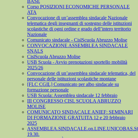
BASE
Corso POSIZIONI ECONOMICHE PERSONALE
ATA
Convocazione di un’assemblea sindacale Nazionale
telematica degli insegnanti di sostegno delle istituzioni
scolastiche di ogni ordine e grado dell’intero territorio
Nazionale
Comunicato sindacale - CislScuola Abruzzo Molise
CONVOCAZIONE ASSEMBLEA SINDACALE
SNALS
CislScuola Abruzzo Molise
USB Scuola - Avvio prenotazioni sportello mobilità
2025/26
Convocazione di un’assemblea sindacale telematica, del
personale delle istituzioni scolastiche montane
[FLC CGIL] Comunicato per albo sindacale su
formazione personale
USB Scuola: Assemblea sindacale 12 febbraio
III CONGRESSO CISL SCUOLA ABRUZZO
MOLISE
COMUNICATO SINDACALE ANIEF: SEMINARI
DI FORMAZIONE GRATUITA 12 e 20 febbraio
2025
ASSEMBLEA.SINDACALE.on.LINE.UNICOBAS.SCU
19.30.