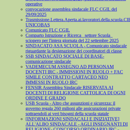
operative
convocazione assemblea sindacale FLC CGIL del
29/09/2025
Trasmissione.Lettera.Aperta.ai.lavoratori.della.scuola.CI
UNICOBAS
Comunicato FLC CGIL
Comparto Istruzione e Ricerca_ settore Scuola_
sciopero per l'intera giornata del 22 settembre 2025
SINDACATO ASA SCUOLA - Comunicato sindacale
riguardante la designazione dei coordinatori di classe
SSB SINDACATO SOCIALE DI BASE-
comunicazione sindacale
VADEMECUM ASSEGNO AD PERSONAM
DOCENTI IRC - IMMISSIONI IN RUOLO + FAC
SIMILE CONTRATTO CARTACEO NEO
IMMESSI IN RUOLO IRC
FENSIR Assemblea Sindacale RISERVATA AI
DOCENTI DI RELIGIONE CATTOLICA DI OGNI
ORDINE E GRADO
USB Scuola - Altro che assunzioni e sicurezza: il
governo regala 260 milioni alle assicurazioni private
sottraendoli ai veri bisogni della scuola statale
[INFORMAZIONI SINDACALI E INIZIATIVE]
ALL'ALBO SINDACALE - AGLI INSEGNANTI DI
RELIGIONE- CONCORSO ORDINARIO IRC -