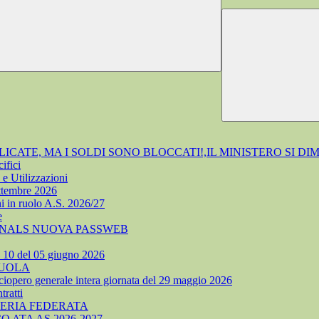
ATE, MA I SOLDI SONO BLOCCATI!,IL MINISTERO SI DI
ifici
e Utilizzazioni
ettembre 2026
i in ruolo A.S. 2026/27
e
 SNALS NUOVA PASSWEB
. 10 del 05 giugno 2026
CUOLA
ciopero generale intera giornata del 29 maggio 2026
ratti
TERIA FEDERATA
ATA AS 2026-2027