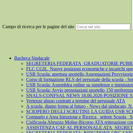
Campo di ricerca per le pagine del sito
Bacheca Sindacale
SEGRETERIA FEDERATA_GRADUATORIE PUBBLIC
FLC CGIL_Nuove posizioni economiche e incarichi spec
USB Scuola: apertura sportello Assegnazioni Provvisorie 
Corso di formazione RLS del personale della scuola - S
USB Scuola: Assemblea online su supplenze e immission
USB Scuola: Avvio prenotazioni sportello 150 preferenz
SNALS-CONFSAL NEWS 18.06.2026 POSIZIONE
Vertenze abuso contratti a termine del personale ATA
A scuola, diamo forma al futuro - News dal sindacato, N
SCIOPERO DEGLI SCRUTINI: LA GUIDA USB S
Comparto e Area Istruzione e Ricerca_ settore Scuola_ S
CislScuola Abruzzo Molise-Ricorso ATA reiterazione cont
ASSISTENZA CAF AL PERSONALE ATA_SEGRE
SEGRETERIA FEDERATA_RIDUZIONE ORGANICO 