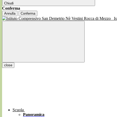
Chiudi
Conferma
Annulla
Conferma
I
close
Scuola
Panoramica