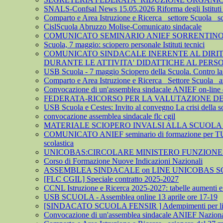
SNALS-Confsal News 15.05.2026 Riforma degli Istituti 
Comparto e Area Istruzione e Ricerca_ settore Scuola_ 
CislScuola Abruzzo Molise-Comunicato sindacale
COMUNICATO SEMINARIO ANIEF SORRENTINO 
Scuola, 7 maggio: sciopero personale Istituti tecnici
COMUNICATO SINDACALE INERENTE AL DIRITTO
DURANTE LE ATTIVITA' DIDATTICHE AL PER
USB Scuola - 7 maggio Sciopero della Scuola. Contro la leva
Comparto e Area Istruzione e Ricerca_ Settore Scuola_ az
Convocazione di un'assemblea sindacale ANIEF on-line del
FEDERATA-RICORSO PER LA VALUTAZIONE DEL 
USB Scuola e Cestes: Invito al convegno La crisi della so
convocazione assemblea sindacale flc cgil
MATERIALE SCIOPERO INVALSI ALLA SCUOLA
COMUNICATO ANIEF seminario di formazione per TU
scolastica
UNICOBAS:CIRCOLARE MINISTERO FUNZIONE P
Corso di Formazione Nuove Indicazioni Nazionali
ASSEMBLEA SINDACALE on LINE UNICOBAS SCU
[FLC CGIL] Speciale contratto 2025-2027
CCNL Istruzione e Ricerca 2025-2027: tabelle aumenti e a
USB SCUOLA - Assemblea online 13 aprile ore 17-19
[SINDACATO SCUOLA FENSIR ] Adempimenti per lindividu
Convocazione di un'assemblea sindacale ANIEF Nazionale on