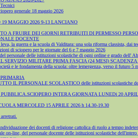
Tecnici
sciopero generale 18 maggio 2026
19 MAGGIO 2026 9-13 LANCIANO
 A FRUIRE DEI GIORNI RETRIBUITI DI PERMESSO PERSO
SONALE DOCENTE
, la guerra e la scuola di Valditara: una sola riforma classista, dai tec
ioni di sciopero per le giornate del 6 e 7 maggio 2026
 personale delle istituzioni scolastiche di ogni ordine e grado dell' A
SERVIZIO MILITARE PRIMA FASCIA (24 MESI) SCADENZA 
cietà e le fondamenta della scuola: oltre lemergenza, verso il futuro 5
 PRIMARIA
TTO IL PERSONALE SCOLASTICO delle istituzioni scolastiche 
UBBLICA.SCIOPERO INTERA GIORNATA LUNEDi 20 APRIL
OLA MERCOLED 15 APRILE 2026 h 14.30-19.30
rretrati.
azione dei docenti di religione cattolica di ruolo a tempo indeter
-line, del personale docente delle istituzioni scolastiche dell'intero 