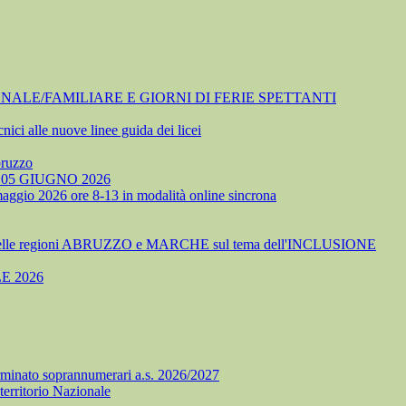
NALE/FAMILIARE E GIORNI DI FERIE SPETTANTI
nici alle nuove linee guida dei licei
bruzzo
05 GIUGNO 2026
 maggio 2026 ore 8-13 in modalità online sincrona
delle regioni ABRUZZO e MARCHE sul tema dell'INCLUSIONE
E 2026
minato soprannumerari a.s. 2026/2027
territorio Nazionale