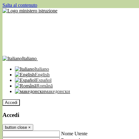
Salta al contenuto
Italiano
Italiano
English
Español
Română
македонски
Accedi
Accedi
button close
×
Nome Utente