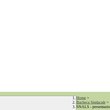
Home
>
Bacheca Sindacale
>
SNALS - presentazion