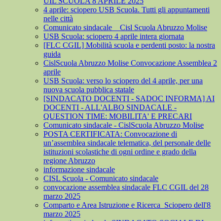
UIL SCUOLA 8 APRILE 2025
4 aprile: sciopero USB Scuola. Tutti gli appuntamenti
nelle città
Comunicato sindacale _ Cisl Scuola Abruzzo Molise
USB Scuola: sciopero 4 aprile intera giornata
[FLC CGIL] Mobilità scuola e perdenti posto: la nostra
guida
CislScuola Abruzzo Molise Convocazione Assemblea 2
aprile
USB Scuola: verso lo sciopero del 4 aprile, per una
nuova scuola pubblica statale
[SINDACATO DOCENTI - SADOC INFORMA] AI
DOCENTI - ALL'ALBO SINDACALE -
QUESTION TIME: MOBILITA' E PRECARI
Comunicato sindacale - CislScuola Abruzzo Molise
POSTA CERTIFICATA: Convocazione di
un’assemblea sindacale telematica, del personale delle
istituzioni scolastiche di ogni ordine e grado della
regione Abruzzo
informazione sindacale
CISL Scuola - Comunicato sindacale
convocazione assemblea sindacale FLC CGIL del 28
marzo 2025
Comparto e Area Istruzione e Ricerca_Sciopero dell'8
marzo 2025