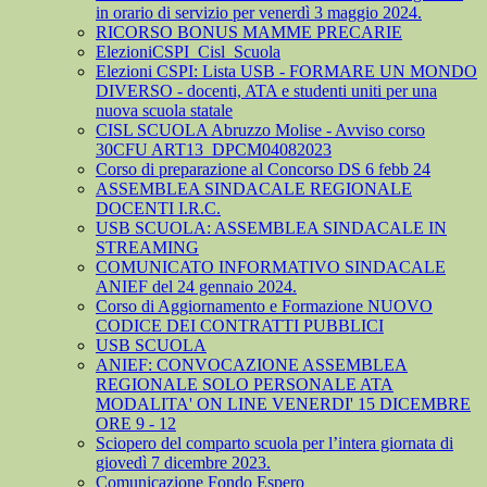
in orario di servizio per venerdì 3 maggio 2024.
RICORSO BONUS MAMME PRECARIE
ElezioniCSPI_Cisl_Scuola
Elezioni CSPI: Lista USB - FORMARE UN MONDO
DIVERSO - docenti, ATA e studenti uniti per una
nuova scuola statale
CISL SCUOLA Abruzzo Molise - Avviso corso
30CFU ART13_DPCM04082023
Corso di preparazione al Concorso DS 6 febb 24
ASSEMBLEA SINDACALE REGIONALE
DOCENTI I.R.C.
USB SCUOLA: ASSEMBLEA SINDACALE IN
STREAMING
COMUNICATO INFORMATIVO SINDACALE
ANIEF del 24 gennaio 2024.
Corso di Aggiornamento e Formazione NUOVO
CODICE DEI CONTRATTI PUBBLICI
USB SCUOLA
ANIEF: CONVOCAZIONE ASSEMBLEA
REGIONALE SOLO PERSONALE ATA
MODALITA' ON LINE VENERDI' 15 DICEMBRE
ORE 9 - 12
Sciopero del comparto scuola per l’intera giornata di
giovedì 7 dicembre 2023.
Comunicazione Fondo Espero