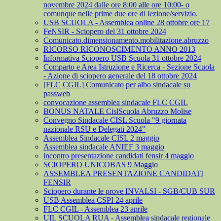
novembre 2024 dalle ore 8:00 alle ore 10:00- o
comunque nelle prime due ore di lezione/servizio.
USB SCUOLA - Assemblea online 28 ottobre ore 17
FeNSIR - Sciopero del 31 ottobre 2024
Comunicato.dimensionamento.mobilitazione.abruzzo
RICORSO RICONOSCIMENTO ANNO 2013
Informativa Sciopero USB Scuola 31 ottobre 2024
Comparto e Area Istruzione e Ricerca - Sezione Scuola
- Azione di sciopero generale del 18 ottobre 2024
[FLC CGIL] Comunicato per albo sindacale su
passweb
convocazione assemblea sindacale FLC CGIL
BONUS NATALE CislScuola Abruzzo Molise
Convegno Sindacale CISL Scuola "9 giornata
nazionale RSU e Delegati 2024"
Assemblea Sindacale CISL 2 maggio
Assemblea sindacale ANIEF 3 maggio
incontro presentazione candidati fensir 4 maggio
SCIOPERO UNICOBAS 9 Maggio
ASSEMBLEA PRESENTAZIONE CANDIDATI
FENSIR
Sciopero durante le prove INVALSI - SGB/CUB SUR
USB Assemblea CSPI 24 aprile
FLC CGIL - Assemblea 23 aprile
UIL SCUOLA RUA - Assemblea sindacale regionale