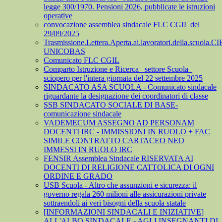
legge 300/1970. Pensioni 2026, pubblicate le istruzioni
operative
convocazione assemblea sindacale FLC CGIL del
29/09/2025
Trasmissione.Lettera.Aperta.ai.lavoratori.della.scuola.CI
UNICOBAS
Comunicato FLC CGIL
Comparto Istruzione e Ricerca_ settore Scuola_
sciopero per l'intera giornata del 22 settembre 2025
SINDACATO ASA SCUOLA - Comunicato sindacale
riguardante la designazione dei coordinatori di classe
SSB SINDACATO SOCIALE DI BASE-
comunicazione sindacale
VADEMECUM ASSEGNO AD PERSONAM
DOCENTI IRC - IMMISSIONI IN RUOLO + FAC
SIMILE CONTRATTO CARTACEO NEO
IMMESSI IN RUOLO IRC
FENSIR Assemblea Sindacale RISERVATA AI
DOCENTI DI RELIGIONE CATTOLICA DI OGNI
ORDINE E GRADO
USB Scuola - Altro che assunzioni e sicurezza: il
governo regala 260 milioni alle assicurazioni private
sottraendoli ai veri bisogni della scuola statale
[INFORMAZIONI SINDACALI E INIZIATIVE]
ALL'ALBO SINDACALE - AGLI INSEGNANTI DI