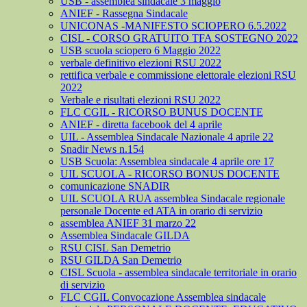
USB - assemblea sindacale 3 maggio
ANIEF - Rassegna Sindacale
UNICONAS -MANIFESTO SCIOPERO 6.5.2022
CISL - CORSO GRATUITO TFA SOSTEGNO 2022
USB scuola sciopero 6 Maggio 2022
verbale definitivo elezioni RSU 2022
rettifica verbale e commissione elettorale elezioni RSU
2022
Verbale e risultati elezioni RSU 2022
FLC CGIL - RICORSO BUNUS DOCENTE
ANIEF - diretta facebook del 4 aprile
UIL - Assemblea Sindacale Nazionale 4 aprile 22
Snadir News n.154
USB Scuola: Assemblea sindacale 4 aprile ore 17
UIL SCUOLA - RICORSO BONUS DOCENTE
comunicazione SNADIR
UIL SCUOLA RUA assemblea Sindacale regionale
personale Docente ed ATA in orario di servizio
assemblea ANIEF 31 marzo 22
Assemblea Sindacale GILDA
RSU CISL San Demetrio
RSU GILDA San Demetrio
CISL Scuola - assemblea sindacale territoriale in orario
di servizio
FLC CGIL Convocazione Assemblea sindacale