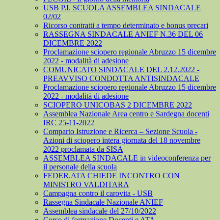
USB P.I. SCUOLA ASSEMBLEA SINDACALE
02/02
Ricorso contratti a tempo determinato e bonus precari
RASSEGNA SINDACALE ANIEF N.36 DEL 06
DICEMBRE 2022
Proclamazione sciopero regionale Abruzzo 15 dicembre
2022 - modalità di adesione
COMUNICATO SINDACALE DEL 2.12.2022 -
PREAVVISO CONDOTTA ANTISINDACALE
Proclamazione sciopero regionale Abruzzo 15 dicembre
2022 - modalità di adesione
SCIOPERO UNICOBAS 2 DICEMBRE 2022
Assemblea Nazionale Area centro e Sardegna docenti
IRC 25-11-2022
Comparto Istruzione e Ricerca – Sezione Scuola -
Azioni di sciopero intera giornata del 18 novembre
2022 proclamata da SISA
ASSEMBLEA SINDACALE in videoconferenza per
il personale della scuola
FEDER.ATA CHIEDE INCONTRO CON
MINISTRO VALDITARA
Campagna contro il carovita - USB
Rassegna Sindacale Nazionale ANIEF
Assemblea sindacale del 27/10/2022
Corso di formazione Docenti e ATA