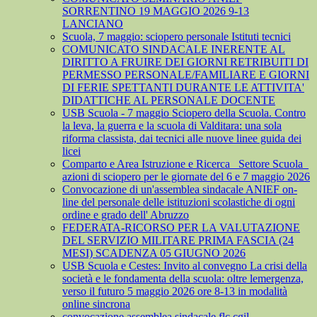
SORRENTINO 19 MAGGIO 2026 9-13
LANCIANO
Scuola, 7 maggio: sciopero personale Istituti tecnici
COMUNICATO SINDACALE INERENTE AL
DIRITTO A FRUIRE DEI GIORNI RETRIBUITI DI
PERMESSO PERSONALE/FAMILIARE E GIORNI
DI FERIE SPETTANTI DURANTE LE ATTIVITA'
DIDATTICHE AL PERSONALE DOCENTE
USB Scuola - 7 maggio Sciopero della Scuola. Contro
la leva, la guerra e la scuola di Valditara: una sola
riforma classista, dai tecnici alle nuove linee guida dei
licei
Comparto e Area Istruzione e Ricerca_ Settore Scuola_
azioni di sciopero per le giornate del 6 e 7 maggio 2026
Convocazione di un'assemblea sindacale ANIEF on-
line del personale delle istituzioni scolastiche di ogni
ordine e grado dell' Abruzzo
FEDERATA-RICORSO PER LA VALUTAZIONE
DEL SERVIZIO MILITARE PRIMA FASCIA (24
MESI) SCADENZA 05 GIUGNO 2026
USB Scuola e Cestes: Invito al convegno La crisi della
società e le fondamenta della scuola: oltre lemergenza,
verso il futuro 5 maggio 2026 ore 8-13 in modalità
online sincrona
convocazione assemblea sindacale flc cgil