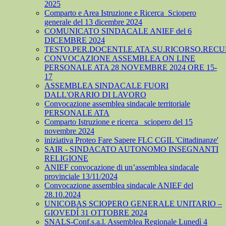
2025
Comparto e Area Istruzione e Ricerca_Sciopero
generale del 13 dicembre 2024
COMUNICATO SINDACALE ANIEF del 6
DICEMBRE 2024
TESTO.PER.DOCENTI.E.ATA.SU.RICORSO.RECU
CONVOCAZIONE ASSEMBLEA ON LINE
PERSONALE ATA 28 NOVEMBRE 2024 ORE 15-
17
ASSEMBLEA SINDACALE FUORI
DALL'ORARIO DI LAVORO
Convocazione assemblea sindacale territoriale
PERSONALE ATA
Comparto Istruzione e ricerca_ sciopero del 15
novembre 2024
iniziativa Proteo Fare Sapere FLC CGIL 'Cittadinanze'
SAIR - SINDACATO AUTONOMO INSEGNANTI
RELIGIONE
ANIEF convocazione di un’assemblea sindacale
provinciale 13/11/2024
Convocazione assemblea sindacale ANIEF del
28.10.2024
UNICOBAS SCIOPERO GENERALE UNITARIO –
GIOVEDÍ 31 OTTOBRE 2024
SNALS-Conf.s.a.l. Assemblea Regionale Lunedì 4