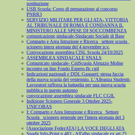
sostituzione
USB Scuola: Corso di preparazione al concorso
PNRR3
SERVIZIO MILITARE PER GLI ATA- VITTORIA
AL TRIBUNALE DI ROMA E CONDANNA IL
MINISTERO ALLE SPESE DI SOCCOMBENZA
comunicazione sindacale-Sindacato Sociale di Base
Comparto e Area Istruzione e Ricerca_ settore scuola_
sciopero intera giornata del 4 novembre p.v.
Convocazione assemblea CISL Scuola 24/10/2025
ASSEMBLEA SINDACALE SNALS
Comunicato sindacale- CislScuola Abruzzo Molise
incontro on line Fondo Espero-flc cgil
Indicazioni nazionali e DDL Gasparri: stessa faccia
della nuova scuola del ventennio. L’Alleanza Studenti-
Lavoratori rafforza la battaglia per una nuova scuola
pubblica in questo autunno
convocazione assemblea sindacale FLC CGIL
Indizione Sciopero Generale 3 Ottobre 2025-
UNICOBAS
I: Comparto e Area Istruzione e Ricerca_ Settore
Scuola_ sciopero generale per l'intera giornata del 3
ottobre 2025
[Associazione FederATA] LA VOCE DEGLI ATA
Snadir Info-Point n.483 - All'albo sindacale ex art.25