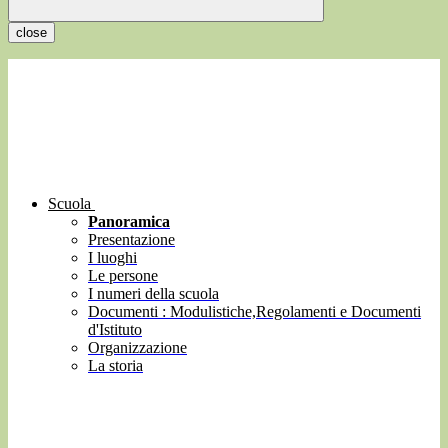
close
Scuola
Panoramica
Presentazione
I luoghi
Le persone
I numeri della scuola
Documenti : Modulistiche,Regolamenti e Documenti
d'Istituto
Organizzazione
La storia