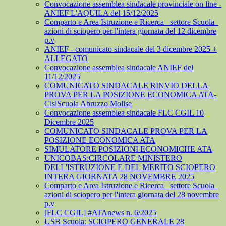
Convocazione assemblea sindacale provinciale on line -
ANIEF L'AQUILA del 15/12/2025
Comparto e Area Istruzione e Ricerca_ settore Scuola_
azioni di sciopero per l'intera giornata del 12 dicembre
p.v
ANIEF - comunicato sindacale del 3 dicembre 2025 +
ALLEGATO
Convocazione assemblea sindacale ANIEF del
11/12/2025
COMUNICATO SINDACALE RINVIO DELLA
PROVA PER LA POSIZIONE ECONOMICA ATA-
CislScuola Abruzzo Molise
Convocazione assemblea sindacale FLC CGIL 10
Dicembre 2025
COMUNICATO SINDACALE PROVA PER LA
POSIZIONE ECONOMICA ATA
SIMULATORE POSIZIONI ECONOMICHE ATA
UNICOBAS:CIRCOLARE MINISTERO
DELL'ISTRUZIONE E DEL MERITO SCIOPERO
INTERA GIORNATA 28 NOVEMBRE 2025
Comparto e Area Istruzione e Ricerca_ settore Scuola_
azioni di sciopero per l'intera giornata del 28 novembre
p.v
[FLC CGIL] #ATAnews n. 6/2025
USB Scuola: SCIOPERO GENERALE 28