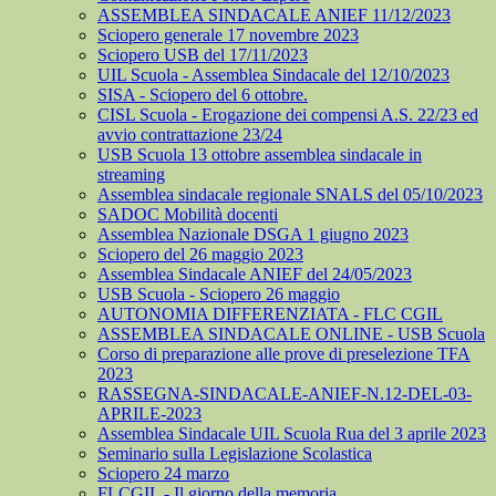
ASSEMBLEA SINDACALE ANIEF 11/12/2023
Sciopero generale 17 novembre 2023
Sciopero USB del 17/11/2023
UIL Scuola - Assemblea Sindacale del 12/10/2023
SISA - Sciopero del 6 ottobre.
CISL Scuola - Erogazione dei compensi A.S. 22/23 ed
avvio contrattazione 23/24
USB Scuola 13 ottobre assemblea sindacale in
streaming
Assemblea sindacale regionale SNALS del 05/10/2023
SADOC Mobilità docenti
Assemblea Nazionale DSGA 1 giugno 2023
Sciopero del 26 maggio 2023
Assemblea Sindacale ANIEF del 24/05/2023
USB Scuola - Sciopero 26 maggio
AUTONOMIA DIFFERENZIATA - FLC CGIL
ASSEMBLEA SINDACALE ONLINE - USB Scuola
Corso di preparazione alle prove di preselezione TFA
2023
RASSEGNA-SINDACALE-ANIEF-N.12-DEL-03-
APRILE-2023
Assemblea Sindacale UIL Scuola Rua del 3 aprile 2023
Seminario sulla Legislazione Scolastica
Sciopero 24 marzo
FLCGIL - Il giorno della memoria