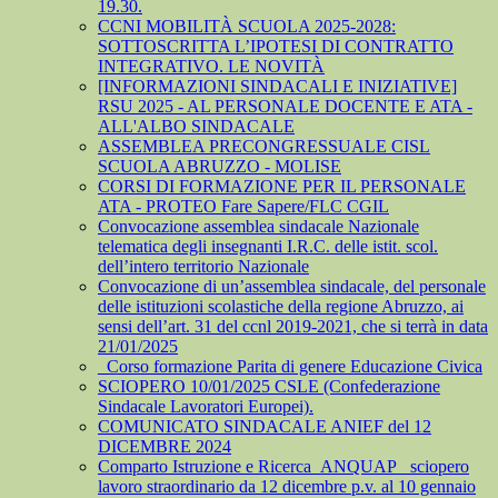
19.30.
CCNI MOBILITÀ SCUOLA 2025-2028:
SOTTOSCRITTA L’IPOTESI DI CONTRATTO
INTEGRATIVO. LE NOVITÀ
[INFORMAZIONI SINDACALI E INIZIATIVE]
RSU 2025 - AL PERSONALE DOCENTE E ATA -
ALL'ALBO SINDACALE
ASSEMBLEA PRECONGRESSUALE CISL
SCUOLA ABRUZZO - MOLISE
CORSI DI FORMAZIONE PER IL PERSONALE
ATA - PROTEO Fare Sapere/FLC CGIL
Convocazione assemblea sindacale Nazionale
telematica degli insegnanti I.R.C. delle istit. scol.
dell’intero territorio Nazionale
Convocazione di un’assemblea sindacale, del personale
delle istituzioni scolastiche della regione Abruzzo, ai
sensi dell’art. 31 del ccnl 2019-2021, che si terrà in data
21/01/2025
_Corso formazione Parita di genere Educazione Civica
SCIOPERO 10/01/2025 CSLE (Confederazione
Sindacale Lavoratori Europei).
COMUNICATO SINDACALE ANIEF del 12
DICEMBRE 2024
Comparto Istruzione e Ricerca_ANQUAP_ sciopero
lavoro straordinario da 12 dicembre p.v. al 10 gennaio