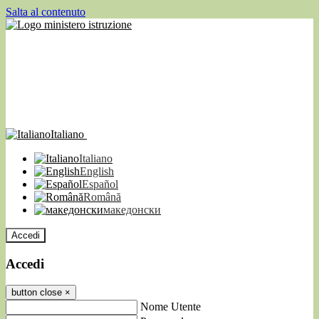
Salta al contenuto
Italiano
Italiano
English
Español
Română
македонски
Accedi
Accedi
button close
×
Nome Utente