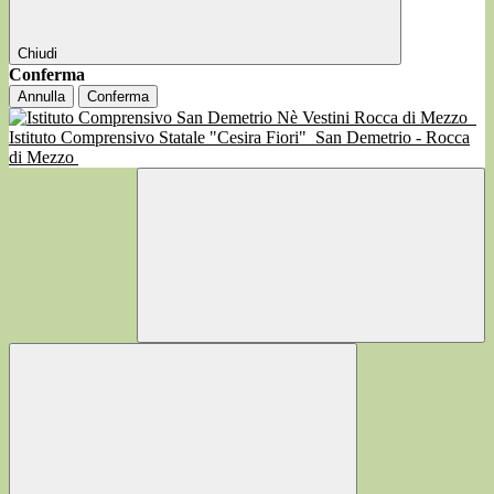
Chiudi
Conferma
Annulla
Conferma
Istituto Comprensivo Statale "Cesira Fiori"
San Demetrio - Rocca
di Mezzo