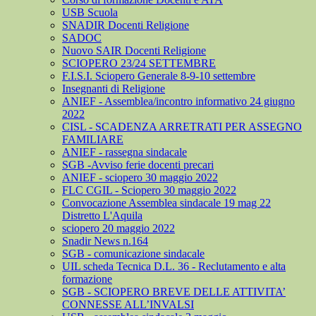
USB Scuola
SNADIR Docenti Religione
SADOC
Nuovo SAIR Docenti Religione
SCIOPERO 23/24 SETTEMBRE
F.I.S.I. Sciopero Generale 8-9-10 settembre
Insegnanti di Religione
ANIEF - Assemblea/incontro informativo 24 giugno
2022
CISL - SCADENZA ARRETRATI PER ASSEGNO
FAMILIARE
ANIEF - rassegna sindacale
SGB -Avviso ferie docenti precari
ANIEF - sciopero 30 maggio 2022
FLC CGIL - Sciopero 30 maggio 2022
Convocazione Assemblea sindacale 19 mag 22
Distretto L'Aquila
sciopero 20 maggio 2022
Snadir News n.164
SGB - comunicazione sindacale
UIL scheda Tecnica D.L. 36 - Reclutamento e alta
formazione
SGB - SCIOPERO BREVE DELLE ATTIVITA’
CONNESSE ALL’INVALSI