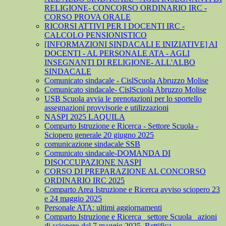
RELIGIONE- CONCORSO ORDINARIO IRC -
CORSO PROVA ORALE
RICORSI ATTIVI PER I DOCENTI IRC -
CALCOLO PENSIONISTICO
[INFORMAZIONI SINDACALI E INIZIATIVE] AI
DOCENTI - AL PERSONALE ATA - AGLI
INSEGNANTI DI RELIGIONE- ALL'ALBO
SINDACALE
Comunicato sindacale - CislScuola Abruzzo Molise
Comunicato sindacale- CislScuola Abruzzo Molise
USB Scuola avvia le prenotazioni per lo sportello
assegnazioni provvisorie e utilizzazioni
NASPI 2025 LAQUILA
Comparto Istruzione e Ricerca - Settore Scuola -
Sciopero generale 20 giugno 2025
comunicazione sindacale SSB
Comunicato sindacale-DOMANDA DI
DISOCCUPAZIONE NASPI
CORSO DI PREPARAZIONE AL CONCORSO
ORDINARIO IRC 2025
Comparto Area Istruzione e Ricerca avviso sciopero 23
e 24 maggio 2025
Personale ATA: ultimi aggiornamenti
Comparto Istruzione e Ricerca_ settore Scuola_ azioni
di sciopero del 7 maggio 2025_Rettifica