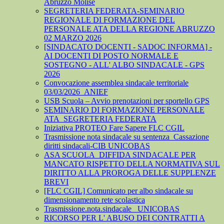
Abruzzo Molise
SEGRETERIA FEDERATA-SEMINARIO
REGIONALE DI FORMAZIONE DEL
PERSONALE ATA DELLA REGIONE ABRUZZO
02 MARZO 2026
[SINDACATO DOCENTI - SADOC INFORMA] -
AI DOCENTI DI POSTO NORMALE E
SOSTEGNO - ALL' ALBO SINDACALE - GPS
2026
Convocazione assemblea sindacale territoriale
03/03/2026_ANIEF
USB Scuola – Avvio prenotazioni per sportello GPS
SEMINARIO DI FORMAZIONE PERSONALE
ATA_SEGRETERIA FEDERATA
Iniziativa PROTEO Fare Sapere FLC CGIL
Trasmissione nota sindacale su sentenza_Cassazione
diritti sindacali-CIB UNICOBAS
ASA SCUOLA_DIFFIDA SINDACALE PER
MANCATO RISPETTO DELLA NORMATIVA SUL
DIRITTO ALLA PROROGA DELLE SUPPLENZE
BREVI
[FLC CGIL] Comunicato per albo sindacale su
dimensionamento rete scolastica
Trasmissione.nota.sindacale _UNICOBAS
RICORSO PER L' ABUSO DEI CONTRATTI A