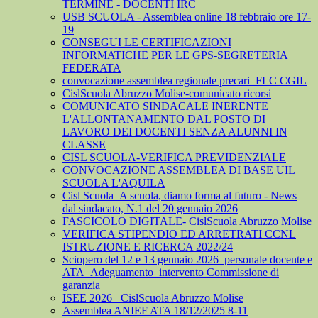
TERMINE - DOCENTI IRC
USB SCUOLA - Assemblea online 18 febbraio ore 17-
19
CONSEGUI LE CERTIFICAZIONI
INFORMATICHE PER LE GPS-SEGRETERIA
FEDERATA
convocazione assemblea regionale precari_FLC CGIL
CislScuola Abruzzo Molise-comunicato ricorsi
COMUNICATO SINDACALE INERENTE
L'ALLONTANAMENTO DAL POSTO DI
LAVORO DEI DOCENTI SENZA ALUNNI IN
CLASSE
CISL SCUOLA-VERIFICA PREVIDENZIALE
CONVOCAZIONE ASSEMBLEA DI BASE UIL
SCUOLA L'AQUILA
Cisl Scuola_A scuola, diamo forma al futuro - News
dal sindacato, N.1 del 20 gennaio 2026
FASCICOLO DIGITALE- CislScuola Abruzzo Molise
VERIFICA STIPENDIO ED ARRETRATI CCNL
ISTRUZIONE E RICERCA 2022/24
Sciopero del 12 e 13 gennaio 2026_personale docente e
ATA_Adeguamento_intervento Commissione di
garanzia
ISEE 2026_ CislScuola Abruzzo Molise
Assemblea ANIEF ATA 18/12/2025 8-11