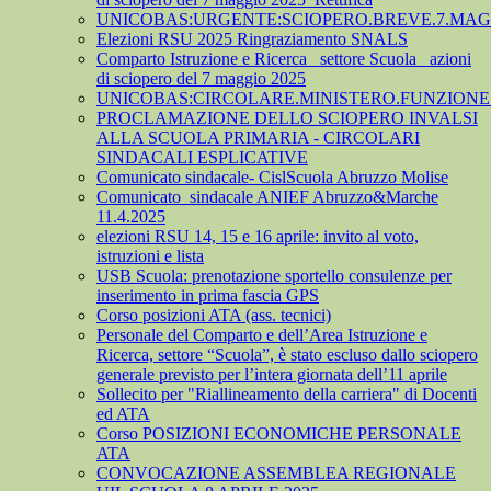
UNICOBAS:URGENTE:SCIOPERO.BREVE.7.MAGG
Elezioni RSU 2025 Ringraziamento SNALS
Comparto Istruzione e Ricerca_ settore Scuola_ azioni
di sciopero del 7 maggio 2025
UNICOBAS:CIRCOLARE.MINISTERO.FUNZIONE.
PROCLAMAZIONE DELLO SCIOPERO INVALSI
ALLA SCUOLA PRIMARIA - CIRCOLARI
SINDACALI ESPLICATIVE
Comunicato sindacale- CislScuola Abruzzo Molise
Comunicato_sindacale ANIEF Abruzzo&Marche
11.4.2025
elezioni RSU 14, 15 e 16 aprile: invito al voto,
istruzioni e lista
USB Scuola: prenotazione sportello consulenze per
inserimento in prima fascia GPS
Corso posizioni ATA (ass. tecnici)
Personale del Comparto e dell’Area Istruzione e
Ricerca, settore “Scuola”, è stato escluso dallo sciopero
generale previsto per l’intera giornata dell’11 aprile
Sollecito per "Riallineamento della carriera" di Docenti
ed ATA
Corso POSIZIONI ECONOMICHE PERSONALE
ATA
CONVOCAZIONE ASSEMBLEA REGIONALE