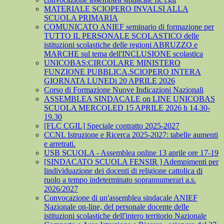
MATERIALE SCIOPERO INVALSI ALLA
SCUOLA PRIMARIA
COMUNICATO ANIEF seminario di formazione per
TUTTO IL PERSONALE SCOLASTICO delle
istituzioni scolastiche delle regioni ABRUZZO e
MARCHE sul tema dell'INCLUSIONE scolastica
UNICOBAS:CIRCOLARE MINISTERO
FUNZIONE PUBBLICA.SCIOPERO INTERA
GIORNATA LUNEDi 20 APRILE 2026
Corso di Formazione Nuove Indicazioni Nazionali
ASSEMBLEA SINDACALE on LINE UNICOBAS
SCUOLA MERCOLED 15 APRILE 2026 h 14.30-
19.30
[FLC CGIL] Speciale contratto 2025-2027
CCNL Istruzione e Ricerca 2025-2027: tabelle aumenti
e arretrati.
USB SCUOLA - Assemblea online 13 aprile ore 17-19
[SINDACATO SCUOLA FENSIR ] Adempimenti per
lindividuazione dei docenti di religione cattolica di
ruolo a tempo indeterminato soprannumerari a.s.
2026/2027
Convocazione di un'assemblea sindacale ANIEF
Nazionale on-line, del personale docente delle
istituzioni scolastiche dell'intero territorio Nazionale