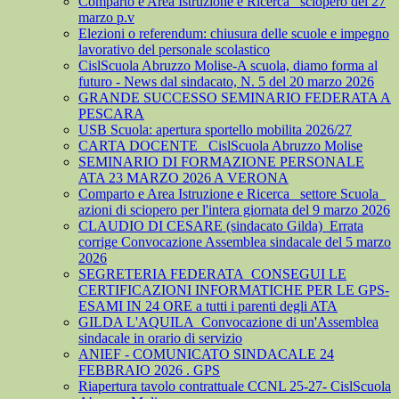
Comparto e Area Istruzione e Ricerca_ sciopero del 27
marzo p.v
Elezioni o referendum: chiusura delle scuole e impegno
lavorativo del personale scolastico
CislScuola Abruzzo Molise-A scuola, diamo forma al
futuro - News dal sindacato, N. 5 del 20 marzo 2026
GRANDE SUCCESSO SEMINARIO FEDERATA A
PESCARA
USB Scuola: apertura sportello mobilita 2026/27
CARTA DOCENTE_ CislScuola Abruzzo Molise
SEMINARIO DI FORMAZIONE PERSONALE
ATA 23 MARZO 2026 A VERONA
Comparto e Area Istruzione e Ricerca_ settore Scuola_
azioni di sciopero per l'intera giornata del 9 marzo 2026
CLAUDIO DI CESARE (sindacato Gilda)_Errata
corrige Convocazione Assemblea sindacale del 5 marzo
2026
SEGRETERIA FEDERATA_CONSEGUI LE
CERTIFICAZIONI INFORMATICHE PER LE GPS-
ESAMI IN 24 ORE a tutti i parenti degli ATA
GILDA L'AQUILA_Convocazione di un'Assemblea
sindacale in orario di servizio
ANIEF - COMUNICATO SINDACALE 24
FEBBRAIO 2026 . GPS
Riapertura tavolo contrattuale CCNL 25-27- CislScuola