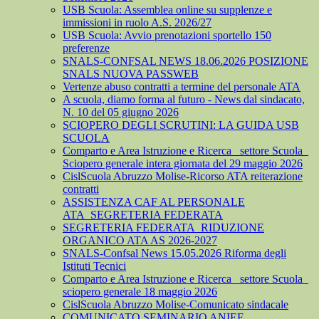
USB Scuola: Assemblea online su supplenze e
immissioni in ruolo A.S. 2026/27
USB Scuola: Avvio prenotazioni sportello 150
preferenze
SNALS-CONFSAL NEWS 18.06.2026 POSIZIONE
SNALS NUOVA PASSWEB
Vertenze abuso contratti a termine del personale ATA
A scuola, diamo forma al futuro - News dal sindacato,
N. 10 del 05 giugno 2026
SCIOPERO DEGLI SCRUTINI: LA GUIDA USB
SCUOLA
Comparto e Area Istruzione e Ricerca_ settore Scuola_
Sciopero generale intera giornata del 29 maggio 2026
CislScuola Abruzzo Molise-Ricorso ATA reiterazione
contratti
ASSISTENZA CAF AL PERSONALE
ATA_SEGRETERIA FEDERATA
SEGRETERIA FEDERATA_RIDUZIONE
ORGANICO ATA AS 2026-2027
SNALS-Confsal News 15.05.2026 Riforma degli
Istituti Tecnici
Comparto e Area Istruzione e Ricerca_ settore Scuola_
sciopero generale 18 maggio 2026
CislScuola Abruzzo Molise-Comunicato sindacale
COMUNICATO SEMINARIO ANIEF