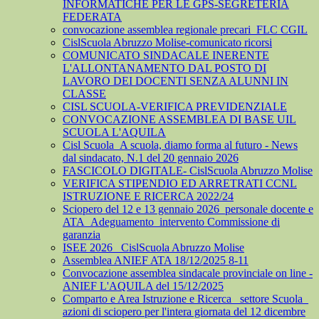
INFORMATICHE PER LE GPS-SEGRETERIA
FEDERATA
convocazione assemblea regionale precari_FLC CGIL
CislScuola Abruzzo Molise-comunicato ricorsi
COMUNICATO SINDACALE INERENTE
L'ALLONTANAMENTO DAL POSTO DI
LAVORO DEI DOCENTI SENZA ALUNNI IN
CLASSE
CISL SCUOLA-VERIFICA PREVIDENZIALE
CONVOCAZIONE ASSEMBLEA DI BASE UIL
SCUOLA L'AQUILA
Cisl Scuola_A scuola, diamo forma al futuro - News
dal sindacato, N.1 del 20 gennaio 2026
FASCICOLO DIGITALE- CislScuola Abruzzo Molise
VERIFICA STIPENDIO ED ARRETRATI CCNL
ISTRUZIONE E RICERCA 2022/24
Sciopero del 12 e 13 gennaio 2026_personale docente e
ATA_Adeguamento_intervento Commissione di
garanzia
ISEE 2026_ CislScuola Abruzzo Molise
Assemblea ANIEF ATA 18/12/2025 8-11
Convocazione assemblea sindacale provinciale on line -
ANIEF L'AQUILA del 15/12/2025
Comparto e Area Istruzione e Ricerca_ settore Scuola_
azioni di sciopero per l'intera giornata del 12 dicembre