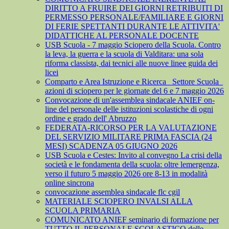
DIRITTO A FRUIRE DEI GIORNI RETRIBUITI DI
PERMESSO PERSONALE/FAMILIARE E GIORNI
DI FERIE SPETTANTI DURANTE LE ATTIVITA'
DIDATTICHE AL PERSONALE DOCENTE
USB Scuola - 7 maggio Sciopero della Scuola. Contro
la leva, la guerra e la scuola di Valditara: una sola
riforma classista, dai tecnici alle nuove linee guida dei
licei
Comparto e Area Istruzione e Ricerca_ Settore Scuola_
azioni di sciopero per le giornate del 6 e 7 maggio 2026
Convocazione di un'assemblea sindacale ANIEF on-
line del personale delle istituzioni scolastiche di ogni
ordine e grado dell' Abruzzo
FEDERATA-RICORSO PER LA VALUTAZIONE
DEL SERVIZIO MILITARE PRIMA FASCIA (24
MESI) SCADENZA 05 GIUGNO 2026
USB Scuola e Cestes: Invito al convegno La crisi della
società e le fondamenta della scuola: oltre lemergenza,
verso il futuro 5 maggio 2026 ore 8-13 in modalità
online sincrona
convocazione assemblea sindacale flc cgil
MATERIALE SCIOPERO INVALSI ALLA
SCUOLA PRIMARIA
COMUNICATO ANIEF seminario di formazione per
TUTTO IL PERSONALE SCOLASTICO delle