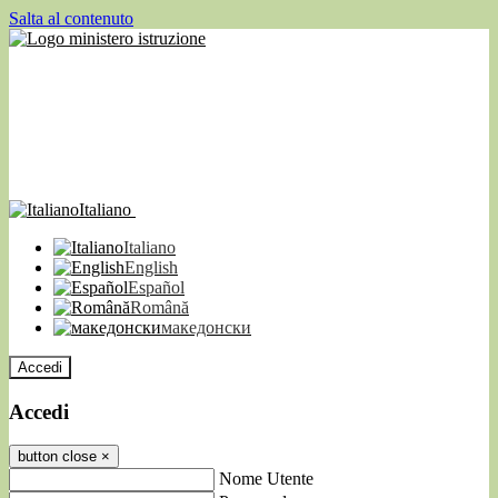
Salta al contenuto
Italiano
Italiano
English
Español
Română
македонски
Accedi
Accedi
button close
×
Nome Utente