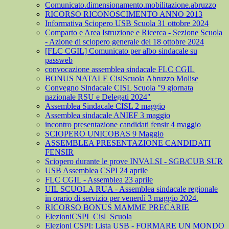
Comunicato.dimensionamento.mobilitazione.abruzzo
RICORSO RICONOSCIMENTO ANNO 2013
Informativa Sciopero USB Scuola 31 ottobre 2024
Comparto e Area Istruzione e Ricerca - Sezione Scuola
- Azione di sciopero generale del 18 ottobre 2024
[FLC CGIL] Comunicato per albo sindacale su
passweb
convocazione assemblea sindacale FLC CGIL
BONUS NATALE CislScuola Abruzzo Molise
Convegno Sindacale CISL Scuola "9 giornata
nazionale RSU e Delegati 2024"
Assemblea Sindacale CISL 2 maggio
Assemblea sindacale ANIEF 3 maggio
incontro presentazione candidati fensir 4 maggio
SCIOPERO UNICOBAS 9 Maggio
ASSEMBLEA PRESENTAZIONE CANDIDATI
FENSIR
Sciopero durante le prove INVALSI - SGB/CUB SUR
USB Assemblea CSPI 24 aprile
FLC CGIL - Assemblea 23 aprile
UIL SCUOLA RUA - Assemblea sindacale regionale
in orario di servizio per venerdì 3 maggio 2024.
RICORSO BONUS MAMME PRECARIE
ElezioniCSPI_Cisl_Scuola
Elezioni CSPI: Lista USB - FORMARE UN MONDO