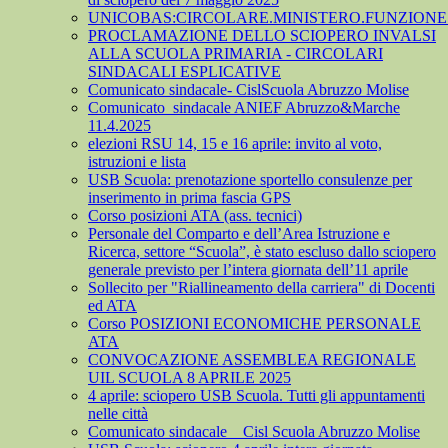
UNICOBAS:CIRCOLARE.MINISTERO.FUNZIONE.
PROCLAMAZIONE DELLO SCIOPERO INVALSI
ALLA SCUOLA PRIMARIA - CIRCOLARI
SINDACALI ESPLICATIVE
Comunicato sindacale- CislScuola Abruzzo Molise
Comunicato_sindacale ANIEF Abruzzo&Marche
11.4.2025
elezioni RSU 14, 15 e 16 aprile: invito al voto,
istruzioni e lista
USB Scuola: prenotazione sportello consulenze per
inserimento in prima fascia GPS
Corso posizioni ATA (ass. tecnici)
Personale del Comparto e dell’Area Istruzione e
Ricerca, settore “Scuola”, è stato escluso dallo sciopero
generale previsto per l’intera giornata dell’11 aprile
Sollecito per "Riallineamento della carriera" di Docenti
ed ATA
Corso POSIZIONI ECONOMICHE PERSONALE
ATA
CONVOCAZIONE ASSEMBLEA REGIONALE
UIL SCUOLA 8 APRILE 2025
4 aprile: sciopero USB Scuola. Tutti gli appuntamenti
nelle città
Comunicato sindacale _ Cisl Scuola Abruzzo Molise