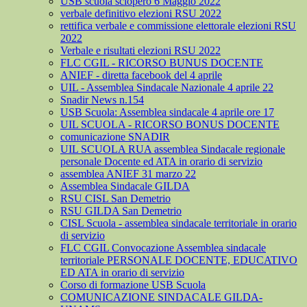
USB scuola sciopero 6 Maggio 2022
verbale definitivo elezioni RSU 2022
rettifica verbale e commissione elettorale elezioni RSU
2022
Verbale e risultati elezioni RSU 2022
FLC CGIL - RICORSO BUNUS DOCENTE
ANIEF - diretta facebook del 4 aprile
UIL - Assemblea Sindacale Nazionale 4 aprile 22
Snadir News n.154
USB Scuola: Assemblea sindacale 4 aprile ore 17
UIL SCUOLA - RICORSO BONUS DOCENTE
comunicazione SNADIR
UIL SCUOLA RUA assemblea Sindacale regionale
personale Docente ed ATA in orario di servizio
assemblea ANIEF 31 marzo 22
Assemblea Sindacale GILDA
RSU CISL San Demetrio
RSU GILDA San Demetrio
CISL Scuola - assemblea sindacale territoriale in orario
di servizio
FLC CGIL Convocazione Assemblea sindacale
territoriale PERSONALE DOCENTE, EDUCATIVO
ED ATA in orario di servizio
Corso di formazione USB Scuola
COMUNICAZIONE SINDACALE GILDA-