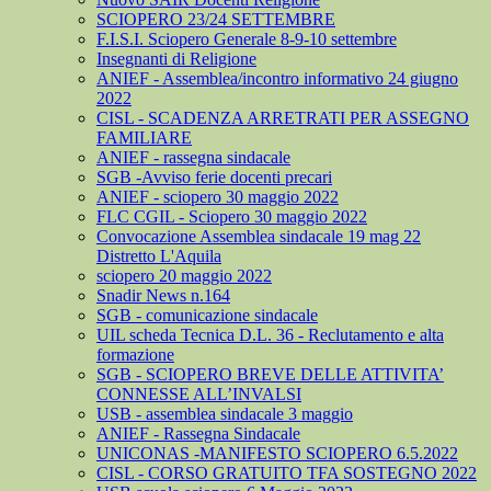
SCIOPERO 23/24 SETTEMBRE
F.I.S.I. Sciopero Generale 8-9-10 settembre
Insegnanti di Religione
ANIEF - Assemblea/incontro informativo 24 giugno
2022
CISL - SCADENZA ARRETRATI PER ASSEGNO
FAMILIARE
ANIEF - rassegna sindacale
SGB -Avviso ferie docenti precari
ANIEF - sciopero 30 maggio 2022
FLC CGIL - Sciopero 30 maggio 2022
Convocazione Assemblea sindacale 19 mag 22
Distretto L'Aquila
sciopero 20 maggio 2022
Snadir News n.164
SGB - comunicazione sindacale
UIL scheda Tecnica D.L. 36 - Reclutamento e alta
formazione
SGB - SCIOPERO BREVE DELLE ATTIVITA’
CONNESSE ALL’INVALSI
USB - assemblea sindacale 3 maggio
ANIEF - Rassegna Sindacale
UNICONAS -MANIFESTO SCIOPERO 6.5.2022
CISL - CORSO GRATUITO TFA SOSTEGNO 2022