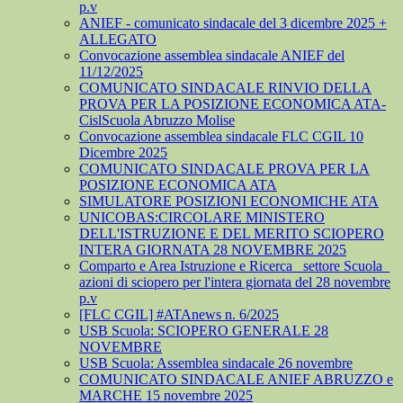
p.v
ANIEF - comunicato sindacale del 3 dicembre 2025 +
ALLEGATO
Convocazione assemblea sindacale ANIEF del
11/12/2025
COMUNICATO SINDACALE RINVIO DELLA
PROVA PER LA POSIZIONE ECONOMICA ATA-
CislScuola Abruzzo Molise
Convocazione assemblea sindacale FLC CGIL 10
Dicembre 2025
COMUNICATO SINDACALE PROVA PER LA
POSIZIONE ECONOMICA ATA
SIMULATORE POSIZIONI ECONOMICHE ATA
UNICOBAS:CIRCOLARE MINISTERO
DELL'ISTRUZIONE E DEL MERITO SCIOPERO
INTERA GIORNATA 28 NOVEMBRE 2025
Comparto e Area Istruzione e Ricerca_ settore Scuola_
azioni di sciopero per l'intera giornata del 28 novembre
p.v
[FLC CGIL] #ATAnews n. 6/2025
USB Scuola: SCIOPERO GENERALE 28
NOVEMBRE
USB Scuola: Assemblea sindacale 26 novembre
COMUNICATO SINDACALE ANIEF ABRUZZO e
MARCHE 15 novembre 2025