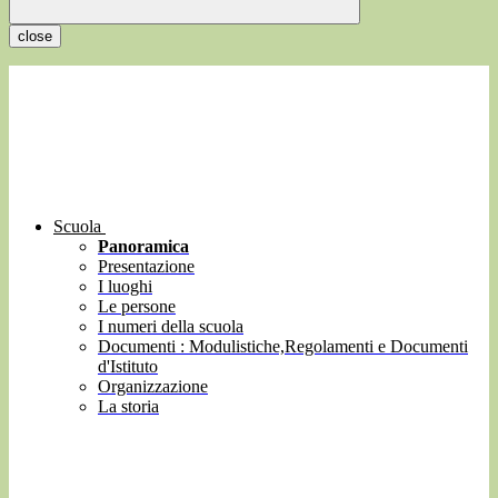
close
Scuola
Panoramica
Presentazione
I luoghi
Le persone
I numeri della scuola
Documenti : Modulistiche,Regolamenti e Documenti
d'Istituto
Organizzazione
La storia