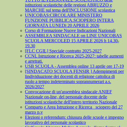
istituzioni scolastiche delle regioni ABRUZZO e
MARCHE sul tema dell'INCLUSIONE scolastica
UNICOBAS:CIRCOLARE MINISTERO
FUNZIONE PUBBLICA.SCIOPERO INTERA
GIORNATA LUNEDi 20 APRILE 2026
Corso di Formazione Nuove Indicazioni Nazionali
ASSEMBLEA SINDACALE on LINE UNICOBAS
SCUOLA MERCOLED 15 APRILE 2026 h 14.30-
19.30
[FLC CGIL] Speciale contratto 2025-2027
CCNL Istruzione e Ricerca 2025-2027: tabelle aumenti
e arretrati.
USB SCUOLA - Assemblea online 13 aprile ore 17-19
[SINDACATO SCUOLA FENSIR ] Adempimenti per
lindividuazione dei docenti di religione cattolica di
ruolo a tempo indeterminato soprannumerari a.s.
2026/2027
Convocazione di un'assemblea sindacale ANIEF
Nazionale on-line, del personale docente delle
istituzioni scolastiche dell'intero territorio Nazionale
Comparto e Area Istruzione e Ricerca_ sciopero del 27
marzo p.v
Elezioni o referendum: chiusura delle scuole e impegno
lavorativo del personale scolastico