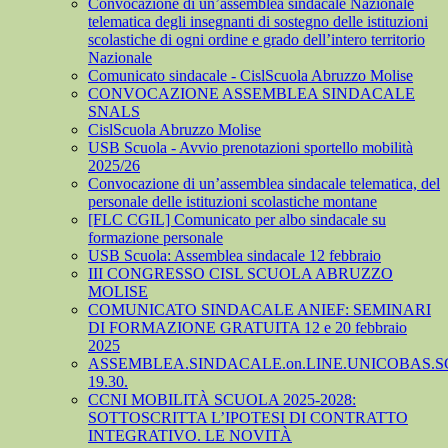
Convocazione di un’assemblea sindacale Nazionale
telematica degli insegnanti di sostegno delle istituzioni
scolastiche di ogni ordine e grado dell’intero territorio
Nazionale
Comunicato sindacale - CislScuola Abruzzo Molise
CONVOCAZIONE ASSEMBLEA SINDACALE
SNALS
CislScuola Abruzzo Molise
USB Scuola - Avvio prenotazioni sportello mobilità
2025/26
Convocazione di un’assemblea sindacale telematica, del
personale delle istituzioni scolastiche montane
[FLC CGIL] Comunicato per albo sindacale su
formazione personale
USB Scuola: Assemblea sindacale 12 febbraio
III CONGRESSO CISL SCUOLA ABRUZZO
MOLISE
COMUNICATO SINDACALE ANIEF: SEMINARI
DI FORMAZIONE GRATUITA 12 e 20 febbraio
2025
ASSEMBLEA.SINDACALE.on.LINE.UNICOBAS.SCU
19.30.
CCNI MOBILITÀ SCUOLA 2025-2028:
SOTTOSCRITTA L’IPOTESI DI CONTRATTO
INTEGRATIVO. LE NOVITÀ