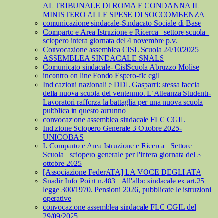
AL TRIBUNALE DI ROMA E CONDANNA IL
MINISTERO ALLE SPESE DI SOCCOMBENZA
comunicazione sindacale-Sindacato Sociale di Base
Comparto e Area Istruzione e Ricerca_ settore scuola_
sciopero intera giornata del 4 novembre p.v.
Convocazione assemblea CISL Scuola 24/10/2025
ASSEMBLEA SINDACALE SNALS
Comunicato sindacale- CislScuola Abruzzo Molise
incontro on line Fondo Espero-flc cgil
Indicazioni nazionali e DDL Gasparri: stessa faccia
della nuova scuola del ventennio. L’Alleanza Studenti-
Lavoratori rafforza la battaglia per una nuova scuola
pubblica in questo autunno
convocazione assemblea sindacale FLC CGIL
Indizione Sciopero Generale 3 Ottobre 2025-
UNICOBAS
I: Comparto e Area Istruzione e Ricerca_ Settore
Scuola_ sciopero generale per l'intera giornata del 3
ottobre 2025
[Associazione FederATA] LA VOCE DEGLI ATA
Snadir Info-Point n.483 - All'albo sindacale ex art.25
legge 300/1970. Pensioni 2026, pubblicate le istruzioni
operative
convocazione assemblea sindacale FLC CGIL del
29/09/2025