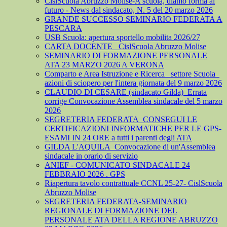
CislScuola Abruzzo Molise-A scuola, diamo forma al
futuro - News dal sindacato, N. 5 del 20 marzo 2026
GRANDE SUCCESSO SEMINARIO FEDERATA A
PESCARA
USB Scuola: apertura sportello mobilita 2026/27
CARTA DOCENTE_ CislScuola Abruzzo Molise
SEMINARIO DI FORMAZIONE PERSONALE
ATA 23 MARZO 2026 A VERONA
Comparto e Area Istruzione e Ricerca_ settore Scuola_
azioni di sciopero per l'intera giornata del 9 marzo 2026
CLAUDIO DI CESARE (sindacato Gilda)_Errata
corrige Convocazione Assemblea sindacale del 5 marzo
2026
SEGRETERIA FEDERATA_CONSEGUI LE
CERTIFICAZIONI INFORMATICHE PER LE GPS-
ESAMI IN 24 ORE a tutti i parenti degli ATA
GILDA L'AQUILA_Convocazione di un'Assemblea
sindacale in orario di servizio
ANIEF - COMUNICATO SINDACALE 24
FEBBRAIO 2026 . GPS
Riapertura tavolo contrattuale CCNL 25-27- CislScuola
Abruzzo Molise
SEGRETERIA FEDERATA-SEMINARIO
REGIONALE DI FORMAZIONE DEL
PERSONALE ATA DELLA REGIONE ABRUZZO