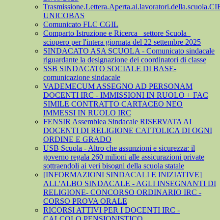
Trasmissione.Lettera.Aperta.ai.lavoratori.della.scuola.CI
UNICOBAS
Comunicato FLC CGIL
Comparto Istruzione e Ricerca_ settore Scuola_
sciopero per l'intera giornata del 22 settembre 2025
SINDACATO ASA SCUOLA - Comunicato sindacale
riguardante la designazione dei coordinatori di classe
SSB SINDACATO SOCIALE DI BASE-
comunicazione sindacale
VADEMECUM ASSEGNO AD PERSONAM
DOCENTI IRC - IMMISSIONI IN RUOLO + FAC
SIMILE CONTRATTO CARTACEO NEO
IMMESSI IN RUOLO IRC
FENSIR Assemblea Sindacale RISERVATA AI
DOCENTI DI RELIGIONE CATTOLICA DI OGNI
ORDINE E GRADO
USB Scuola - Altro che assunzioni e sicurezza: il
governo regala 260 milioni alle assicurazioni private
sottraendoli ai veri bisogni della scuola statale
[INFORMAZIONI SINDACALI E INIZIATIVE]
ALL'ALBO SINDACALE - AGLI INSEGNANTI DI
RELIGIONE- CONCORSO ORDINARIO IRC -
CORSO PROVA ORALE
RICORSI ATTIVI PER I DOCENTI IRC -
CALCOLO PENSIONISTICO