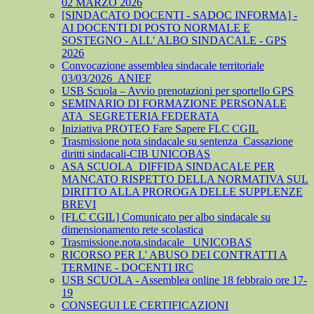
02 MARZO 2026
[SINDACATO DOCENTI - SADOC INFORMA] -
AI DOCENTI DI POSTO NORMALE E
SOSTEGNO - ALL' ALBO SINDACALE - GPS
2026
Convocazione assemblea sindacale territoriale
03/03/2026_ANIEF
USB Scuola – Avvio prenotazioni per sportello GPS
SEMINARIO DI FORMAZIONE PERSONALE
ATA_SEGRETERIA FEDERATA
Iniziativa PROTEO Fare Sapere FLC CGIL
Trasmissione nota sindacale su sentenza_Cassazione
diritti sindacali-CIB UNICOBAS
ASA SCUOLA_DIFFIDA SINDACALE PER
MANCATO RISPETTO DELLA NORMATIVA SUL
DIRITTO ALLA PROROGA DELLE SUPPLENZE
BREVI
[FLC CGIL] Comunicato per albo sindacale su
dimensionamento rete scolastica
Trasmissione.nota.sindacale _UNICOBAS
RICORSO PER L' ABUSO DEI CONTRATTI A
TERMINE - DOCENTI IRC
USB SCUOLA - Assemblea online 18 febbraio ore 17-
19
CONSEGUI LE CERTIFICAZIONI