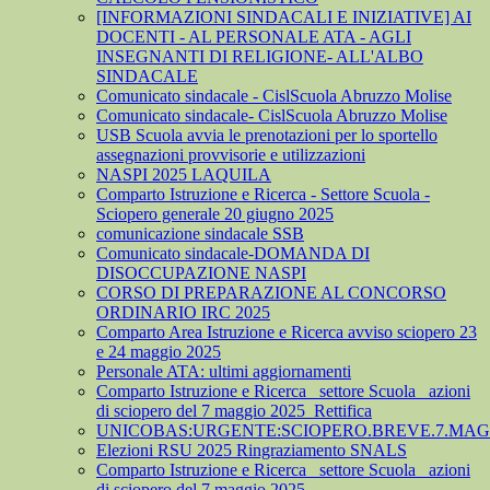
[INFORMAZIONI SINDACALI E INIZIATIVE] AI
DOCENTI - AL PERSONALE ATA - AGLI
INSEGNANTI DI RELIGIONE- ALL'ALBO
SINDACALE
Comunicato sindacale - CislScuola Abruzzo Molise
Comunicato sindacale- CislScuola Abruzzo Molise
USB Scuola avvia le prenotazioni per lo sportello
assegnazioni provvisorie e utilizzazioni
NASPI 2025 LAQUILA
Comparto Istruzione e Ricerca - Settore Scuola -
Sciopero generale 20 giugno 2025
comunicazione sindacale SSB
Comunicato sindacale-DOMANDA DI
DISOCCUPAZIONE NASPI
CORSO DI PREPARAZIONE AL CONCORSO
ORDINARIO IRC 2025
Comparto Area Istruzione e Ricerca avviso sciopero 23
e 24 maggio 2025
Personale ATA: ultimi aggiornamenti
Comparto Istruzione e Ricerca_ settore Scuola_ azioni
di sciopero del 7 maggio 2025_Rettifica
UNICOBAS:URGENTE:SCIOPERO.BREVE.7.MAGG
Elezioni RSU 2025 Ringraziamento SNALS
Comparto Istruzione e Ricerca_ settore Scuola_ azioni
di sciopero del 7 maggio 2025