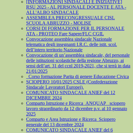
[INFORMAZIONI SINDACALI E INIZIATIVE]
RSU 2025 - AL PERSONALE DOCENTE E ATA -
ALL'ALBO SINDACALE
ASSEMBLEA PRECONGRESSUALE CISL
SCUOLA ABRUZZO - MOLISE
CORSI DI FORMAZIONE PER IL PERSONALE
ATA - PROTEO Fare Sapere/FLC CGIL
Convocazione assemblea sindacale Nazionale
telematica degli insegnanti I.R.C. delle istit. scol.
dell’intero territorio Nazionale
Convocazione di un’assemblea sindacale, del personale
delle istituzioni scolastiche della regione Abruzzo, ai
sensi dell’art. 31 del ccnl 2019-2021, che si terrà in data
21/01/2025
_Corso formazione Parita di genere Educazione Civica
SCIOPERO 10/01/2025 CSLE (Confederazione
Sindacale Lavoratori Europei).
COMUNICATO SINDACALE ANIEF del 12
DICEMBRE 2024
Comparto Istruzione e Ricerca_ANQUAP_ sciopero
lavoro straordinario da 12 dicembre p.v. al 10 gennaio
2025
Comparto e Area Istruzione e Ricerca_Sciopero
generale del 13 dicembre 2024
COMUNICATO SINDACALE ANIEF del 6