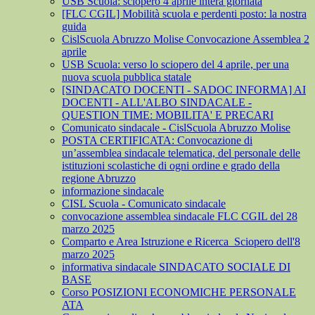
USB Scuola: sciopero 4 aprile intera giornata
[FLC CGIL] Mobilità scuola e perdenti posto: la nostra
guida
CislScuola Abruzzo Molise Convocazione Assemblea 2
aprile
USB Scuola: verso lo sciopero del 4 aprile, per una
nuova scuola pubblica statale
[SINDACATO DOCENTI - SADOC INFORMA] AI
DOCENTI - ALL'ALBO SINDACALE -
QUESTION TIME: MOBILITA' E PRECARI
Comunicato sindacale - CislScuola Abruzzo Molise
POSTA CERTIFICATA: Convocazione di
un’assemblea sindacale telematica, del personale delle
istituzioni scolastiche di ogni ordine e grado della
regione Abruzzo
informazione sindacale
CISL Scuola - Comunicato sindacale
convocazione assemblea sindacale FLC CGIL del 28
marzo 2025
Comparto e Area Istruzione e Ricerca_Sciopero dell'8
marzo 2025
informativa sindacale SINDACATO SOCIALE DI
BASE
Corso POSIZIONI ECONOMICHE PERSONALE
ATA