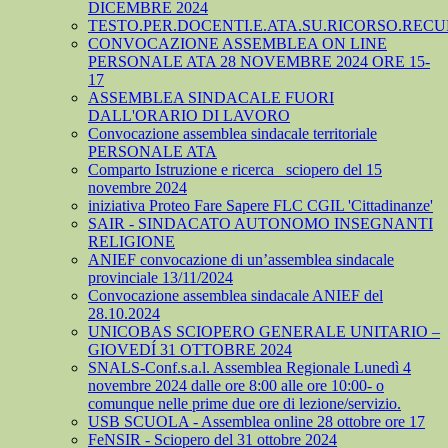
DICEMBRE 2024
TESTO.PER.DOCENTI.E.ATA.SU.RICORSO.RECU
CONVOCAZIONE ASSEMBLEA ON LINE
PERSONALE ATA 28 NOVEMBRE 2024 ORE 15-
17
ASSEMBLEA SINDACALE FUORI
DALL'ORARIO DI LAVORO
Convocazione assemblea sindacale territoriale
PERSONALE ATA
Comparto Istruzione e ricerca_ sciopero del 15
novembre 2024
iniziativa Proteo Fare Sapere FLC CGIL 'Cittadinanze'
SAIR - SINDACATO AUTONOMO INSEGNANTI
RELIGIONE
ANIEF convocazione di un’assemblea sindacale
provinciale 13/11/2024
Convocazione assemblea sindacale ANIEF del
28.10.2024
UNICOBAS SCIOPERO GENERALE UNITARIO –
GIOVEDÍ 31 OTTOBRE 2024
SNALS-Conf.s.a.l. Assemblea Regionale Lunedì 4
novembre 2024 dalle ore 8:00 alle ore 10:00- o
comunque nelle prime due ore di lezione/servizio.
USB SCUOLA - Assemblea online 28 ottobre ore 17
FeNSIR - Sciopero del 31 ottobre 2024