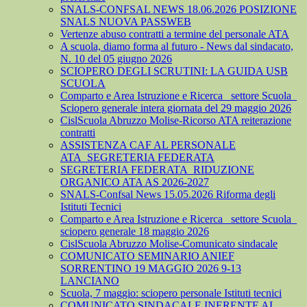
SNALS-CONFSAL NEWS 18.06.2026 POSIZIONE
SNALS NUOVA PASSWEB
Vertenze abuso contratti a termine del personale ATA
A scuola, diamo forma al futuro - News dal sindacato,
N. 10 del 05 giugno 2026
SCIOPERO DEGLI SCRUTINI: LA GUIDA USB
SCUOLA
Comparto e Area Istruzione e Ricerca_ settore Scuola_
Sciopero generale intera giornata del 29 maggio 2026
CislScuola Abruzzo Molise-Ricorso ATA reiterazione
contratti
ASSISTENZA CAF AL PERSONALE
ATA_SEGRETERIA FEDERATA
SEGRETERIA FEDERATA_RIDUZIONE
ORGANICO ATA AS 2026-2027
SNALS-Confsal News 15.05.2026 Riforma degli
Istituti Tecnici
Comparto e Area Istruzione e Ricerca_ settore Scuola_
sciopero generale 18 maggio 2026
CislScuola Abruzzo Molise-Comunicato sindacale
COMUNICATO SEMINARIO ANIEF
SORRENTINO 19 MAGGIO 2026 9-13
LANCIANO
Scuola, 7 maggio: sciopero personale Istituti tecnici
COMUNICATO SINDACALE INERENTE AL