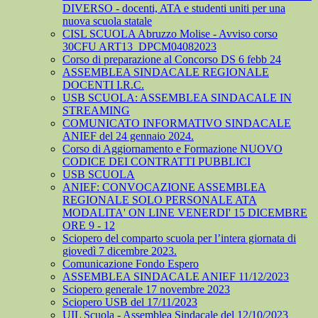
DIVERSO - docenti, ATA e studenti uniti per una
nuova scuola statale
CISL SCUOLA Abruzzo Molise - Avviso corso
30CFU ART13_DPCM04082023
Corso di preparazione al Concorso DS 6 febb 24
ASSEMBLEA SINDACALE REGIONALE
DOCENTI I.R.C.
USB SCUOLA: ASSEMBLEA SINDACALE IN
STREAMING
COMUNICATO INFORMATIVO SINDACALE
ANIEF del 24 gennaio 2024.
Corso di Aggiornamento e Formazione NUOVO
CODICE DEI CONTRATTI PUBBLICI
USB SCUOLA
ANIEF: CONVOCAZIONE ASSEMBLEA
REGIONALE SOLO PERSONALE ATA
MODALITA' ON LINE VENERDI' 15 DICEMBRE
ORE 9 - 12
Sciopero del comparto scuola per l’intera giornata di
giovedì 7 dicembre 2023.
Comunicazione Fondo Espero
ASSEMBLEA SINDACALE ANIEF 11/12/2023
Sciopero generale 17 novembre 2023
Sciopero USB del 17/11/2023
UIL Scuola - Assemblea Sindacale del 12/10/2023