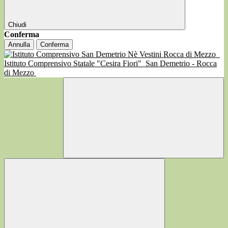
Chiudi
Conferma
Annulla
Conferma
Istituto Comprensivo Statale "Cesira Fiori"
San Demetrio - Rocca
di Mezzo