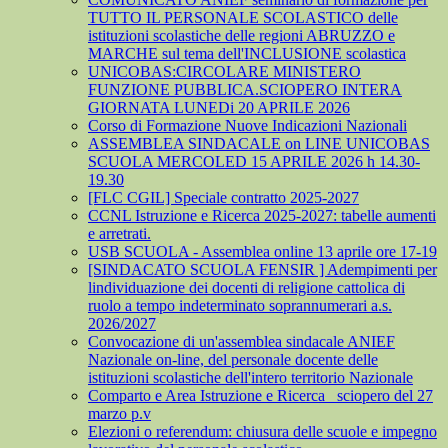
TUTTO IL PERSONALE SCOLASTICO delle
istituzioni scolastiche delle regioni ABRUZZO e
MARCHE sul tema dell'INCLUSIONE scolastica
UNICOBAS:CIRCOLARE MINISTERO
FUNZIONE PUBBLICA.SCIOPERO INTERA
GIORNATA LUNEDi 20 APRILE 2026
Corso di Formazione Nuove Indicazioni Nazionali
ASSEMBLEA SINDACALE on LINE UNICOBAS
SCUOLA MERCOLED 15 APRILE 2026 h 14.30-
19.30
[FLC CGIL] Speciale contratto 2025-2027
CCNL Istruzione e Ricerca 2025-2027: tabelle aumenti
e arretrati.
USB SCUOLA - Assemblea online 13 aprile ore 17-19
[SINDACATO SCUOLA FENSIR ] Adempimenti per
lindividuazione dei docenti di religione cattolica di
ruolo a tempo indeterminato soprannumerari a.s.
2026/2027
Convocazione di un'assemblea sindacale ANIEF
Nazionale on-line, del personale docente delle
istituzioni scolastiche dell'intero territorio Nazionale
Comparto e Area Istruzione e Ricerca_ sciopero del 27
marzo p.v
Elezioni o referendum: chiusura delle scuole e impegno