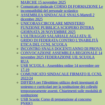
MARCHE 15 novembre 2025
Comunicato sindacale CORSO DI FORMAZIONE Le
incompatibilità del personale scolastico
ASSEMBLEA SINDACALE SNALS-Martedì 2
dicembre 2025
UNICOBAS:CIRCOLARE MINISTERO
FUNZIONE PUBBLICA SCIOPERO INTERA
GIORNATA 28 NOVEMBRE 2025
L’OLTRAGGIO SALARIALE AGLI ATA: IL
GRIDO DI FEDERATA CONTRO L’INABILITÀ
ETICA DEL CCNL SCUOLA
INCONTRO SNALS DOCENTI ANNO DI PROVA
CONVOCAZIONE ASSEMBLEA REGIONALE 14
novembre 2025 FEDERAZIONE UIL SCUOLA
RUA
USB SCUOLA - Assemblea online 14 novembre ore
17-19
COMUNICATO SINDACALE FIRMATO IL CCNL
2022/24
DIFFIDA per l'illegittimo utilizzo degli insegnanti di
sostegno e curricolari per la sostituzione dei colleghi
temporaneamente assenti. Chiarimenti sulle modalità di
sostituzione
USB Scuola: Corso di preparazione al concorso
PNRR3