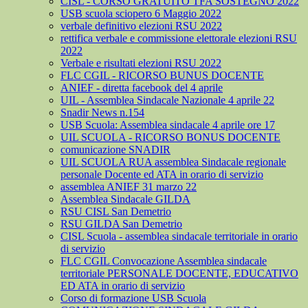
CISL - CORSO GRATUITO TFA SOSTEGNO 2022
USB scuola sciopero 6 Maggio 2022
verbale definitivo elezioni RSU 2022
rettifica verbale e commissione elettorale elezioni RSU
2022
Verbale e risultati elezioni RSU 2022
FLC CGIL - RICORSO BUNUS DOCENTE
ANIEF - diretta facebook del 4 aprile
UIL - Assemblea Sindacale Nazionale 4 aprile 22
Snadir News n.154
USB Scuola: Assemblea sindacale 4 aprile ore 17
UIL SCUOLA - RICORSO BONUS DOCENTE
comunicazione SNADIR
UIL SCUOLA RUA assemblea Sindacale regionale
personale Docente ed ATA in orario di servizio
assemblea ANIEF 31 marzo 22
Assemblea Sindacale GILDA
RSU CISL San Demetrio
RSU GILDA San Demetrio
CISL Scuola - assemblea sindacale territoriale in orario
di servizio
FLC CGIL Convocazione Assemblea sindacale
territoriale PERSONALE DOCENTE, EDUCATIVO
ED ATA in orario di servizio
Corso di formazione USB Scuola