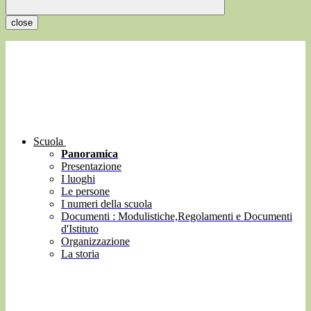
close
Scuola
Panoramica
Presentazione
I luoghi
Le persone
I numeri della scuola
Documenti : Modulistiche,Regolamenti e Documenti
d'Istituto
Organizzazione
La storia