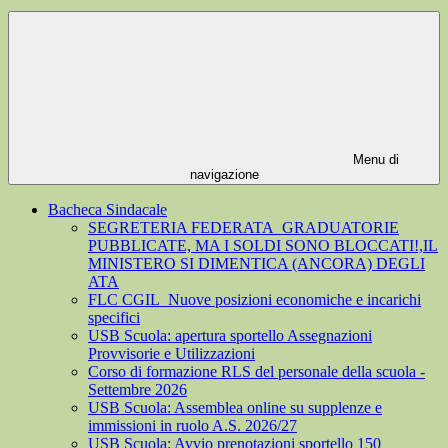
Menu di
navigazione
Bacheca Sindacale
SEGRETERIA FEDERATA_GRADUATORIE
PUBBLICATE, MA I SOLDI SONO BLOCCATI!,IL
MINISTERO SI DIMENTICA (ANCORA) DEGLI
ATA
FLC CGIL_Nuove posizioni economiche e incarichi
specifici
USB Scuola: apertura sportello Assegnazioni
Provvisorie e Utilizzazioni
Corso di formazione RLS del personale della scuola -
Settembre 2026
USB Scuola: Assemblea online su supplenze e
immissioni in ruolo A.S. 2026/27
USB Scuola: Avvio prenotazioni sportello 150