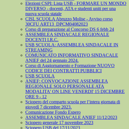
Elezioni CSPI: Lista USB - FORMARE UN MONDO
DIVERSO - docenti, ATA e studenti uniti per una
nuova scuola statale
CISL SCUOLA Abruzzo Molise - Avviso corso
30CFU ART13_DPCM04082023
Corso di preparazione al Concorso DS 6 febb 24
ASSEMBLEA SINDACALE REGIONALE
DOCENTI I.R.C.
USB SCUOLA: ASSEMBLEA SINDACALE IN
STREAMING
COMUNICATO INFORMATIVO SINDACALE
ANIEF del 24 gennaio 2024.
Corso di Aggiornamento e Formazione NUOVO
CODICE DEI CONTRATTI PUBBLICI
USB SCUOLA
ANIEF: CONVOCAZIONE ASSEMBLEA
REGIONALE SOLO PERSONALE ATA
MODALITA' ON LINE VENERDI' 15 DICEMBRE
ORE 9 - 12
Sciopero del comparto scuola per l’intera giornata di
giovedì 7 dicembre 2023.
Comunicazione Fondo Espero
ASSEMBLEA SINDACALE ANIEF 11/12/2023
Sciopero generale 17 novembre 2023
Sciopero USB del 17/11/2023