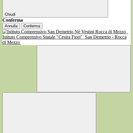
Chiudi
Conferma
Annulla
Conferma
Istituto Comprensivo Statale "Cesira Fiori"
San Demetrio - Rocca
di Mezzo