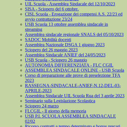
UIL Scuola - Assemblea Sindacale del 12/10/2023
SISA - Sciopero del 6 ottobre.
CISL Scuola - Erogazione dei compensi A.S. 22/23 ed
avvio contrattazione 23/24
USB Scuola 13 ottobre assemblea sindacale in
streaming
Assemblea sindacale regionale SNALS del 05/10/2023
SADOC Mobilità docenti
Assemblea Nazionale DSGA 1 giugno 2023
Sciopero del 26 maggio 2023
Assemblea Sindacale ANIEF del 24/05/2023
USB Scuola - Sciopero 26 maggio
AUTONOMIA DIFFERENZIATA - FLC CGIL
ASSEMBLEA SINDACALE ONLINE - USB Scuola
Corso di preparazione alle prove di preselezione TFA
2023
RASSEGNA-SINDACALE-ANIEF-N.12-DEL-03-
APRILE-2023
Assemblea Sindacale UIL Scuola Rua del 3 aprile 2023
Seminario sulla Legislazione Scolastica
Sciopero 24 marzo
FLCGIL - Il giorno della memoria
USB P.I. SCUOLA ASSEMBLEA SINDACALE
02/02
Ricorso contratti a tempo determinato e bonus precari