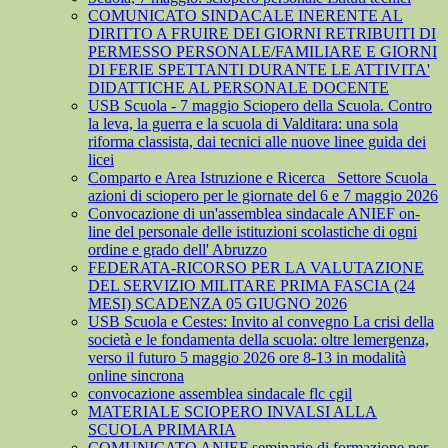
COMUNICATO SINDACALE INERENTE AL
DIRITTO A FRUIRE DEI GIORNI RETRIBUITI DI
PERMESSO PERSONALE/FAMILIARE E GIORNI
DI FERIE SPETTANTI DURANTE LE ATTIVITA'
DIDATTICHE AL PERSONALE DOCENTE
USB Scuola - 7 maggio Sciopero della Scuola. Contro
la leva, la guerra e la scuola di Valditara: una sola
riforma classista, dai tecnici alle nuove linee guida dei
licei
Comparto e Area Istruzione e Ricerca_ Settore Scuola_
azioni di sciopero per le giornate del 6 e 7 maggio 2026
Convocazione di un'assemblea sindacale ANIEF on-
line del personale delle istituzioni scolastiche di ogni
ordine e grado dell' Abruzzo
FEDERATA-RICORSO PER LA VALUTAZIONE
DEL SERVIZIO MILITARE PRIMA FASCIA (24
MESI) SCADENZA 05 GIUGNO 2026
USB Scuola e Cestes: Invito al convegno La crisi della
società e le fondamenta della scuola: oltre lemergenza,
verso il futuro 5 maggio 2026 ore 8-13 in modalità
online sincrona
convocazione assemblea sindacale flc cgil
MATERIALE SCIOPERO INVALSI ALLA
SCUOLA PRIMARIA
COMUNICATO ANIEF seminario di formazione per