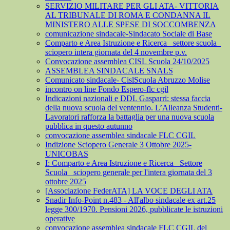
SERVIZIO MILITARE PER GLI ATA- VITTORIA
AL TRIBUNALE DI ROMA E CONDANNA IL
MINISTERO ALLE SPESE DI SOCCOMBENZA
comunicazione sindacale-Sindacato Sociale di Base
Comparto e Area Istruzione e Ricerca_ settore scuola_
sciopero intera giornata del 4 novembre p.v.
Convocazione assemblea CISL Scuola 24/10/2025
ASSEMBLEA SINDACALE SNALS
Comunicato sindacale- CislScuola Abruzzo Molise
incontro on line Fondo Espero-flc cgil
Indicazioni nazionali e DDL Gasparri: stessa faccia
della nuova scuola del ventennio. L’Alleanza Studenti-
Lavoratori rafforza la battaglia per una nuova scuola
pubblica in questo autunno
convocazione assemblea sindacale FLC CGIL
Indizione Sciopero Generale 3 Ottobre 2025-
UNICOBAS
I: Comparto e Area Istruzione e Ricerca_ Settore
Scuola_ sciopero generale per l'intera giornata del 3
ottobre 2025
[Associazione FederATA] LA VOCE DEGLI ATA
Snadir Info-Point n.483 - All'albo sindacale ex art.25
legge 300/1970. Pensioni 2026, pubblicate le istruzioni
operative
convocazione assemblea sindacale FLC CGIL del