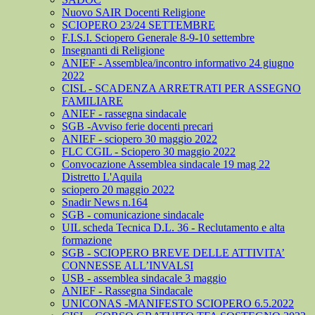
Nuovo SAIR Docenti Religione
SCIOPERO 23/24 SETTEMBRE
F.I.S.I. Sciopero Generale 8-9-10 settembre
Insegnanti di Religione
ANIEF - Assemblea/incontro informativo 24 giugno
2022
CISL - SCADENZA ARRETRATI PER ASSEGNO
FAMILIARE
ANIEF - rassegna sindacale
SGB -Avviso ferie docenti precari
ANIEF - sciopero 30 maggio 2022
FLC CGIL - Sciopero 30 maggio 2022
Convocazione Assemblea sindacale 19 mag 22
Distretto L'Aquila
sciopero 20 maggio 2022
Snadir News n.164
SGB - comunicazione sindacale
UIL scheda Tecnica D.L. 36 - Reclutamento e alta
formazione
SGB - SCIOPERO BREVE DELLE ATTIVITA’
CONNESSE ALL’INVALSI
USB - assemblea sindacale 3 maggio
ANIEF - Rassegna Sindacale
UNICONAS -MANIFESTO SCIOPERO 6.5.2022