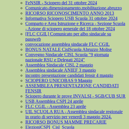
FeNSIR - Sciopero del 31 ottobre 2024
Comunicato.dimensionamento.mobilitazione.abruzzo
RICORSO RICONOSCIMENTO ANNO 2013
Informativa Sciopero USB Scuola 31 ottobre 2024
Comparto e Area Istruzione e Ricerca - Sezione Scuola
- Azione di sciopero generale del 18 ottobre 2024
[FLC CGIL] Comunicato per albo sindacale su
passweb
convocazione assemblea sindacale FLC CGIL
BONUS NATALE CislScuola Abruzzo Molise
Convegno Sindacale CISL Scuola "9 giornata
nazionale RSU e Delegati 2024"
Assemblea Sindacale CISL 2 maggio
Assemblea sindacale ANIEF 3 maggio
incontro presentazione candidati fensir 4 maggio
SCIOPERO UNICOBAS 9 Maggio
ASSEMBLEA PRESENTAZIONE CANDIDATI
FENSIR
Sciopero durante le prove INVALSI - SGB/CUB SUR
USB Assemblea CSPI 24 aprile
FLC CGIL - Assemblea 23 aprile
UIL SCUOLA RUA - Assemblea sindacale regionale
in orario di servizio per venerdì 3 maggio 2024.
RICORSO BONUS MAMME PRECARIE
ElezioniCSPI_Cisl_Scuola