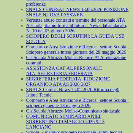
preferenze
SNALS-CONFSAL NEWS 18.06.2026 POSIZIONE
SNALS NUOVA PASSWEB
Vertenze abuso contratti a termine del personale ATA
A scuola, diamo forma al futuro - News dal sindacato,
N. 10 del 05 giugno 2026
SCIOPERO DEGLI SCRUTINI: LA GUIDA USB
SCUOLA
Comparto e Area Istruzione e Ricerca_ settore Scuola_
Sciopero generale intera giornata del 29 maggio 2026
CislScuola Abruzzo Molise-Ricorso ATA reiterazione
contratti
ASSISTENZA CAF AL PERSONALE
ATA_SEGRETERIA FEDERATA
SEGRETERIA FEDERATA_RIDUZIONE
ORGANICO ATA AS 2026-2027
SNALS-Confsal News 15.05.2026 Riforma degli
Istituti Tecnici
Comparto e Area Istruzione e Ricerca_ settore Scuola_
sciopero generale 18 maggio 2026
CislScuola Abruzzo Molise-Comunicato sindacale
COMUNICATO SEMINARIO ANIEF
SORRENTINO 19 MAGGIO 2026 9-13
LANCIANO
Scuola, 7 maggio: sciopero personale Istituti tecnici