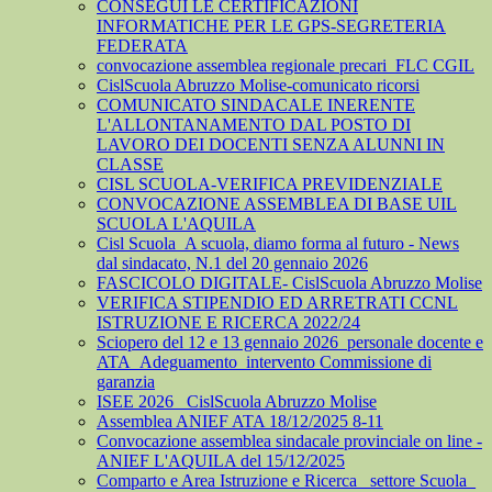
CONSEGUI LE CERTIFICAZIONI
INFORMATICHE PER LE GPS-SEGRETERIA
FEDERATA
convocazione assemblea regionale precari_FLC CGIL
CislScuola Abruzzo Molise-comunicato ricorsi
COMUNICATO SINDACALE INERENTE
L'ALLONTANAMENTO DAL POSTO DI
LAVORO DEI DOCENTI SENZA ALUNNI IN
CLASSE
CISL SCUOLA-VERIFICA PREVIDENZIALE
CONVOCAZIONE ASSEMBLEA DI BASE UIL
SCUOLA L'AQUILA
Cisl Scuola_A scuola, diamo forma al futuro - News
dal sindacato, N.1 del 20 gennaio 2026
FASCICOLO DIGITALE- CislScuola Abruzzo Molise
VERIFICA STIPENDIO ED ARRETRATI CCNL
ISTRUZIONE E RICERCA 2022/24
Sciopero del 12 e 13 gennaio 2026_personale docente e
ATA_Adeguamento_intervento Commissione di
garanzia
ISEE 2026_ CislScuola Abruzzo Molise
Assemblea ANIEF ATA 18/12/2025 8-11
Convocazione assemblea sindacale provinciale on line -
ANIEF L'AQUILA del 15/12/2025
Comparto e Area Istruzione e Ricerca_ settore Scuola_