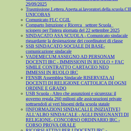
29/09/2025
Trasmissione.Lettera.Aperta.ai.lavoratori.della.scuola.CI
UNICOBAS
Comunicato FLC CGIL
Comparto Istruzione e Ricerca_ settore Scuola_
sciopero per l'intera giornata del 22 settembre 2025
SINDACATO ASA SCUOLA - Comunicato sindacale
riguardante la designazione dei coordinatori di classe
SSB SINDACATO SOCIALE DI BASE-
comunicazione sindacale
VADEMECUM ASSEGNO AD PERSONAM
DOCENTI IRC - IMMISSIONI IN RUOLO + FAC
SIMILE CONTRATTO CARTACEO NEO
IMMESSI IN RUOLO IRC
FENSIR Assemblea Sindacale RISERVATA AI
DOCENTI DI RELIGIONE CATTOLICA DI OGNI
ORDINE E GRADO
USB Scuola - Altro che assunzioni e sicurezza: il
governo regala 260 milioni alle assicurazioni private
sottraendoli ai veri bisogni della scuola statale
[INFORMAZIONI SINDACALI E INIZIATIVE]
ALL'ALBO SINDACALE - AGLI INSEGNANTI DI
RELIGIONE- CONCORSO ORDINARIO IRC -
CORSO PROVA ORALE
RICORSI ATTIVI PER I DOCENTI IRC -