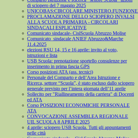
di sciopero del 7 maggio 2025
UNICOBAS:CIRCOLARE.MINISTERO.FUNZIONE.
PROCLAMAZIONE DELLO SCIOPERO INVALSI
ALLA SCUOLA PRIMARIA - CIRCOLARI
SINDACALI ESPLICATIVE
Comunicato sindacale- CislScuola Abruzzo Molise
Comunicato_sindacale ANIEF Abruzzo&Marche
11.4.2025
elezioni RSU 14, 15 e 16 aprile: invito al voto,
istruzioni e lista
USB Scuola: prenotazione sportello consulenze per
inserimento in prima fascia GPS
Corso posizioni ATA (ass. tecnici)
Personale del Comparto e dell’Area Istruzione e
Ricerca, settore “Scuola”, è stato escluso dallo sciopero
generale previsto per l’intera giornata dell’11 aprile
Sollecito per "Riallineamento della carriera" di Docenti
ed ATA
Corso POSIZIONI ECONOMICHE PERSONALE
ATA
CONVOCAZIONE ASSEMBLEA REGIONALE
UIL SCUOLA 8 APRILE 2025
4 aprile: sciopero USB Scuola. Tutti gli appuntamenti
nelle città