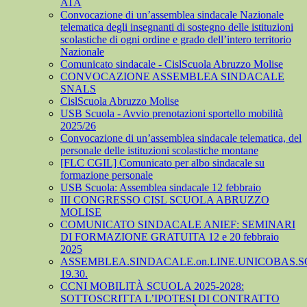
ATA
Convocazione di un’assemblea sindacale Nazionale
telematica degli insegnanti di sostegno delle istituzioni
scolastiche di ogni ordine e grado dell’intero territorio
Nazionale
Comunicato sindacale - CislScuola Abruzzo Molise
CONVOCAZIONE ASSEMBLEA SINDACALE
SNALS
CislScuola Abruzzo Molise
USB Scuola - Avvio prenotazioni sportello mobilità
2025/26
Convocazione di un’assemblea sindacale telematica, del
personale delle istituzioni scolastiche montane
[FLC CGIL] Comunicato per albo sindacale su
formazione personale
USB Scuola: Assemblea sindacale 12 febbraio
III CONGRESSO CISL SCUOLA ABRUZZO
MOLISE
COMUNICATO SINDACALE ANIEF: SEMINARI
DI FORMAZIONE GRATUITA 12 e 20 febbraio
2025
ASSEMBLEA.SINDACALE.on.LINE.UNICOBAS.SCU
19.30.
CCNI MOBILITÀ SCUOLA 2025-2028:
SOTTOSCRITTA L’IPOTESI DI CONTRATTO