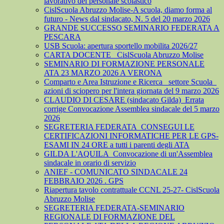
lavorativo del personale scolastico
CislScuola Abruzzo Molise-A scuola, diamo forma al
futuro - News dal sindacato, N. 5 del 20 marzo 2026
GRANDE SUCCESSO SEMINARIO FEDERATA A
PESCARA
USB Scuola: apertura sportello mobilita 2026/27
CARTA DOCENTE_ CislScuola Abruzzo Molise
SEMINARIO DI FORMAZIONE PERSONALE
ATA 23 MARZO 2026 A VERONA
Comparto e Area Istruzione e Ricerca_ settore Scuola_
azioni di sciopero per l'intera giornata del 9 marzo 2026
CLAUDIO DI CESARE (sindacato Gilda)_Errata
corrige Convocazione Assemblea sindacale del 5 marzo
2026
SEGRETERIA FEDERATA_CONSEGUI LE
CERTIFICAZIONI INFORMATICHE PER LE GPS-
ESAMI IN 24 ORE a tutti i parenti degli ATA
GILDA L'AQUILA_Convocazione di un'Assemblea
sindacale in orario di servizio
ANIEF - COMUNICATO SINDACALE 24
FEBBRAIO 2026 . GPS
Riapertura tavolo contrattuale CCNL 25-27- CislScuola
Abruzzo Molise
SEGRETERIA FEDERATA-SEMINARIO
REGIONALE DI FORMAZIONE DEL