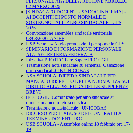
PERSONALE ATA DELLA REGIONE ABRUZZO
02 MARZO 2026
[SINDACATO DOCENTI - SADOC INFORMA] -
AI DOCENTI DI POSTO NORMALE E
SOSTEGNO - ALL' ALBO SINDACALE - GPS
2026
Convocazione assemblea sindacale territoriale
03/03/2026_ANIEF
USB Scuola – Avvio prenotazioni per sportello GPS
SEMINARIO DI FORMAZIONE PERSONALE
ATA_SEGRETERIA FEDERATA
Iniziativa PROTEO Fare Sapere FLC CGIL
Trasmissione nota sindacale su sentenza_Cassazione
diritti sindacali-CIB UNICOBAS
ASA SCUOLA_DIFFIDA SINDACALE PER
MANCATO RISPETTO DELLA NORMATIVA SUL
DIRITTO ALLA PROROGA DELLE SUPPLENZE
BREVI
[FLC CGIL] Comunicato per albo sindacale su
dimensionamento rete scolastica
Trasmissione.nota.sindacale _UNICOBAS
RICORSO PER L' ABUSO DEI CONTRATTI A
TERMINE - DOCENTI IRC
USB SCUOLA - Assemblea online 18 febbraio ore 17-
19