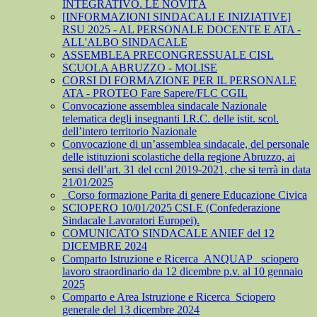
INTEGRATIVO. LE NOVITÀ
[INFORMAZIONI SINDACALI E INIZIATIVE]
RSU 2025 - AL PERSONALE DOCENTE E ATA -
ALL'ALBO SINDACALE
ASSEMBLEA PRECONGRESSUALE CISL
SCUOLA ABRUZZO - MOLISE
CORSI DI FORMAZIONE PER IL PERSONALE
ATA - PROTEO Fare Sapere/FLC CGIL
Convocazione assemblea sindacale Nazionale
telematica degli insegnanti I.R.C. delle istit. scol.
dell’intero territorio Nazionale
Convocazione di un’assemblea sindacale, del personale
delle istituzioni scolastiche della regione Abruzzo, ai
sensi dell’art. 31 del ccnl 2019-2021, che si terrà in data
21/01/2025
_Corso formazione Parita di genere Educazione Civica
SCIOPERO 10/01/2025 CSLE (Confederazione
Sindacale Lavoratori Europei).
COMUNICATO SINDACALE ANIEF del 12
DICEMBRE 2024
Comparto Istruzione e Ricerca_ANQUAP_ sciopero
lavoro straordinario da 12 dicembre p.v. al 10 gennaio
2025
Comparto e Area Istruzione e Ricerca_Sciopero
generale del 13 dicembre 2024