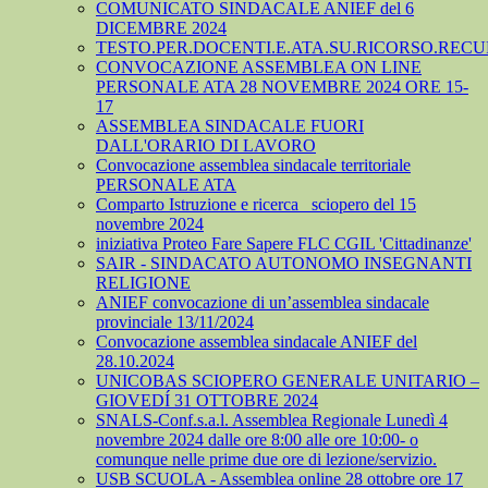
COMUNICATO SINDACALE ANIEF del 6
DICEMBRE 2024
TESTO.PER.DOCENTI.E.ATA.SU.RICORSO.RECU
CONVOCAZIONE ASSEMBLEA ON LINE
PERSONALE ATA 28 NOVEMBRE 2024 ORE 15-
17
ASSEMBLEA SINDACALE FUORI
DALL'ORARIO DI LAVORO
Convocazione assemblea sindacale territoriale
PERSONALE ATA
Comparto Istruzione e ricerca_ sciopero del 15
novembre 2024
iniziativa Proteo Fare Sapere FLC CGIL 'Cittadinanze'
SAIR - SINDACATO AUTONOMO INSEGNANTI
RELIGIONE
ANIEF convocazione di un’assemblea sindacale
provinciale 13/11/2024
Convocazione assemblea sindacale ANIEF del
28.10.2024
UNICOBAS SCIOPERO GENERALE UNITARIO –
GIOVEDÍ 31 OTTOBRE 2024
SNALS-Conf.s.a.l. Assemblea Regionale Lunedì 4
novembre 2024 dalle ore 8:00 alle ore 10:00- o
comunque nelle prime due ore di lezione/servizio.
USB SCUOLA - Assemblea online 28 ottobre ore 17