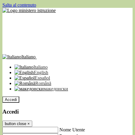
Salta al contenuto
Italiano
Italiano
English
Español
Română
македонски
Accedi
Accedi
button close
×
Nome Utente