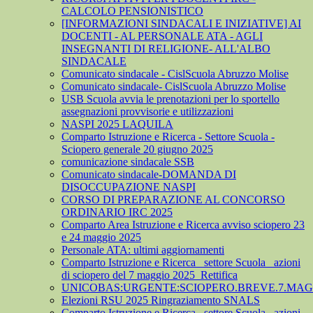
CALCOLO PENSIONISTICO
[INFORMAZIONI SINDACALI E INIZIATIVE] AI
DOCENTI - AL PERSONALE ATA - AGLI
INSEGNANTI DI RELIGIONE- ALL'ALBO
SINDACALE
Comunicato sindacale - CislScuola Abruzzo Molise
Comunicato sindacale- CislScuola Abruzzo Molise
USB Scuola avvia le prenotazioni per lo sportello
assegnazioni provvisorie e utilizzazioni
NASPI 2025 LAQUILA
Comparto Istruzione e Ricerca - Settore Scuola -
Sciopero generale 20 giugno 2025
comunicazione sindacale SSB
Comunicato sindacale-DOMANDA DI
DISOCCUPAZIONE NASPI
CORSO DI PREPARAZIONE AL CONCORSO
ORDINARIO IRC 2025
Comparto Area Istruzione e Ricerca avviso sciopero 23
e 24 maggio 2025
Personale ATA: ultimi aggiornamenti
Comparto Istruzione e Ricerca_ settore Scuola_ azioni
di sciopero del 7 maggio 2025_Rettifica
UNICOBAS:URGENTE:SCIOPERO.BREVE.7.MAGG
Elezioni RSU 2025 Ringraziamento SNALS
Comparto Istruzione e Ricerca_ settore Scuola_ azioni