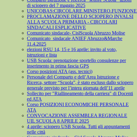
di sciopero del 7 maggio 2025
UNICOBAS:CIRCOLARE.MINISTERO.FUNZIONE.
PROCLAMAZIONE DELLO SCIOPERO INVALSI
ALLA SCUOLA PRIMARIA - CIRCOLARI
SINDACALI ESPLICATIVE
Comunicato sindacale- CislScuola Abruzzo Molise
Comunicato_sindacale ANIEF Abruzzo&Marche
11.4.2025
elezioni RSU 14, 15 e 16 aprile: invito al voto,
istruzioni e lista
USB Scuola: prenotazione sportello consulenze per
inserimento in prima fascia GPS
Corso posizioni ATA (ass. tecnici)
Personale del Comparto e dell’Area Istruzione e
Ricerca, settore “Scuola”, è stato escluso dallo sciopero
generale previsto per l’intera giornata dell’11 aprile
Sollecito per "Riallineamento della carriera" di Docenti
ed ATA
Corso POSIZIONI ECONOMICHE PERSONALE
ATA
CONVOCAZIONE ASSEMBLEA REGIONALE
UIL SCUOLA 8 APRILE 2025
4 aprile: sciopero USB Scuola. Tutti gli appuntamenti
nelle città