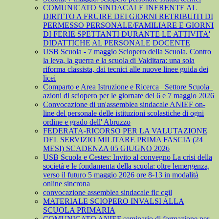
COMUNICATO SINDACALE INERENTE AL
DIRITTO A FRUIRE DEI GIORNI RETRIBUITI DI
PERMESSO PERSONALE/FAMILIARE E GIORNI
DI FERIE SPETTANTI DURANTE LE ATTIVITA'
DIDATTICHE AL PERSONALE DOCENTE
USB Scuola - 7 maggio Sciopero della Scuola. Contro
la leva, la guerra e la scuola di Valditara: una sola
riforma classista, dai tecnici alle nuove linee guida dei
licei
Comparto e Area Istruzione e Ricerca_ Settore Scuola_
azioni di sciopero per le giornate del 6 e 7 maggio 2026
Convocazione di un'assemblea sindacale ANIEF on-
line del personale delle istituzioni scolastiche di ogni
ordine e grado dell' Abruzzo
FEDERATA-RICORSO PER LA VALUTAZIONE
DEL SERVIZIO MILITARE PRIMA FASCIA (24
MESI) SCADENZA 05 GIUGNO 2026
USB Scuola e Cestes: Invito al convegno La crisi della
società e le fondamenta della scuola: oltre lemergenza,
verso il futuro 5 maggio 2026 ore 8-13 in modalità
online sincrona
convocazione assemblea sindacale flc cgil
MATERIALE SCIOPERO INVALSI ALLA
SCUOLA PRIMARIA
COMUNICATO ANIEF seminario di formazione per