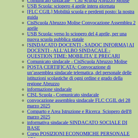
Comunicato sindacale _ Cisl Scuola Abruzzo Molise
USB Scuola: sciopero 4 aprile intera giornata
[FLC CGIL] Mobilità scuola e perdenti posto: la nostra
guida
CislScuola Abruzzo Molise Convocazione Assemblea 2
aprile
USB Scuola: verso lo sciopero del 4 aprile, per una
nuova scuola pubblica statale
[SINDACATO DOCENTI - SADOC INFORMA] AI
DOCENTI - ALL'ALBO SINDACALE -
QUESTION TIME: MOBILITA' E PRECARI
Comunicato sindacale - CislScuola Abruzzo Molise
POSTA CERTIFICATA: Convocazione di
un’assemblea sindacale telematica, del personale delle
istituzioni scolastiche di ogni ordine e grado della
regione Abruzzo
informazione sindacale
CISL Scuola - Comunicato sindacale
convocazione assemblea sindacale FLC CGIL del 28
marzo 2025
Comparto e Area Istruzione e Ricerca_Sciopero dell'8
marzo 2025
informativa sindacale SINDACATO SOCIALE DI
BASE
Corso POSIZIONI ECONOMICHE PERSONALE