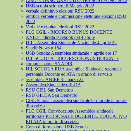
CISL - CORSO GRATUITO TFA SOSTEGNO 2022
USB scuola sciopero 6 Maggio 2022
verbale definitivo elezioni RSU 2022
rettifica verbale e commissione elettorale elezioni RSU
2022
Verbale e risultati elezioni RSU 2022
FLC CGIL - RICORSO BUNUS DOCENTE
ANIEF - diretta facebook del 4 aprile
UIL - Assemblea Sindacale Nazionale 4 aprile 22
Snadir News n.154
USB Scuola: Assemblea sindacale 4 aprile ore 17
UIL SCUOLA - RICORSO BONUS DOCENTE
comunicazione SNADIR
UIL SCUOLA RUA assemblea Sindacale regionale
personale Docente ed ATA in orario di servizio
assemblea ANIEF 31 marzo 22
Assemblea Sindacale GILDA
RSU CISL San Demetrio
RSU GILDA San Demetrio
CISL Scuola - assemblea sindacale territoriale in orario
di servizio
FLC CGIL Convocazione Assemblea sindacale
territoriale PERSONALE DOCENTE, EDUCATIVO
ED ATA in orario di servizio
Corso di formazione USB Scuola