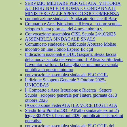
SERVIZIO MILITARE PER GLI ATA- VITTORIA
AL TRIBUNALE DI ROMA E CONDANNA IL
MINISTERO ALLE SPESE DI SOCCOMBENZA
comunicazione sindacale-Sindacato Sociale di Base
Comparto e Area Istruzione e Ricerca_ settore scuola_
sciopero intera giornata del 4 novembre p.v.
Convocazione assemblea CISL Scuola 24/10/2025
ASSEMBLEA SINDACALE SNALS
Comunicato sindacale- CislScuola Abruzzo Molise
incontro on line Fondo Espero-flc cgil
Indicazioni nazionali e DDL Gasparri: stessa faccia
della nuova scuola del ventennio. L’Alleanza Studenti-
Lavoratori rafforza la battaglia per una nuova scuola
pubblica in questo autunno
convocazione assemblea sindacale FLC CGIL
Indizione Sciopero Generale 3 Ottobre 2025-
UNICOBAS
I: Comparto e Area Istruzione e Ricerca_ Settore
Scuola_ sciopero generale per l'intera giornata del 3
ottobre 2025
[Associazione FederATA] LA VOCE DEGLI ATA
Snadir Info-Point n.483 - All'albo sindacale ex art.25
legge 300/1970. Pensioni 2026, pubblicate le istruzioni
operative
convocazione assemblea sindacale FLC CGIL del