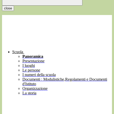
close
Scuola
Panoramica
Presentazione
I luoghi
Le persone
I numeri della scuola
Documenti : Modulistiche,Regolamenti e Documenti
d'Istituto
Organizzazione
La storia