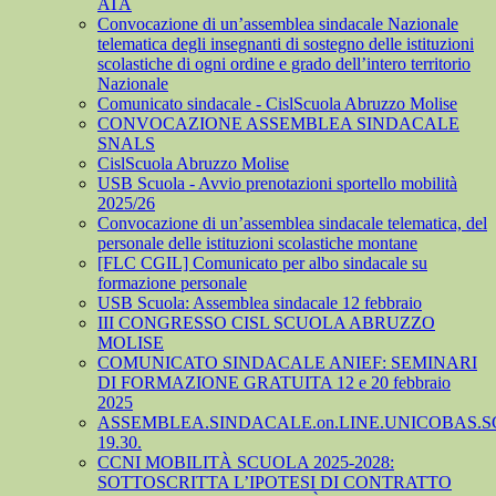
ATA
Convocazione di un’assemblea sindacale Nazionale
telematica degli insegnanti di sostegno delle istituzioni
scolastiche di ogni ordine e grado dell’intero territorio
Nazionale
Comunicato sindacale - CislScuola Abruzzo Molise
CONVOCAZIONE ASSEMBLEA SINDACALE
SNALS
CislScuola Abruzzo Molise
USB Scuola - Avvio prenotazioni sportello mobilità
2025/26
Convocazione di un’assemblea sindacale telematica, del
personale delle istituzioni scolastiche montane
[FLC CGIL] Comunicato per albo sindacale su
formazione personale
USB Scuola: Assemblea sindacale 12 febbraio
III CONGRESSO CISL SCUOLA ABRUZZO
MOLISE
COMUNICATO SINDACALE ANIEF: SEMINARI
DI FORMAZIONE GRATUITA 12 e 20 febbraio
2025
ASSEMBLEA.SINDACALE.on.LINE.UNICOBAS.SCU
19.30.
CCNI MOBILITÀ SCUOLA 2025-2028:
SOTTOSCRITTA L’IPOTESI DI CONTRATTO