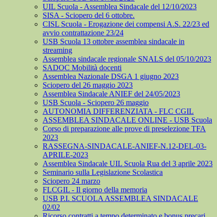
UIL Scuola - Assemblea Sindacale del 12/10/2023
SISA - Sciopero del 6 ottobre.
CISL Scuola - Erogazione dei compensi A.S. 22/23 ed
avvio contrattazione 23/24
USB Scuola 13 ottobre assemblea sindacale in
streaming
Assemblea sindacale regionale SNALS del 05/10/2023
SADOC Mobilità docenti
Assemblea Nazionale DSGA 1 giugno 2023
Sciopero del 26 maggio 2023
Assemblea Sindacale ANIEF del 24/05/2023
USB Scuola - Sciopero 26 maggio
AUTONOMIA DIFFERENZIATA - FLC CGIL
ASSEMBLEA SINDACALE ONLINE - USB Scuola
Corso di preparazione alle prove di preselezione TFA
2023
RASSEGNA-SINDACALE-ANIEF-N.12-DEL-03-
APRILE-2023
Assemblea Sindacale UIL Scuola Rua del 3 aprile 2023
Seminario sulla Legislazione Scolastica
Sciopero 24 marzo
FLCGIL - Il giorno della memoria
USB P.I. SCUOLA ASSEMBLEA SINDACALE
02/02
Ricorso contratti a tempo determinato e bonus precari