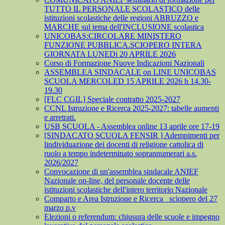
TUTTO IL PERSONALE SCOLASTICO delle
istituzioni scolastiche delle regioni ABRUZZO e
MARCHE sul tema dell'INCLUSIONE scolastica
UNICOBAS:CIRCOLARE MINISTERO
FUNZIONE PUBBLICA.SCIOPERO INTERA
GIORNATA LUNEDi 20 APRILE 2026
Corso di Formazione Nuove Indicazioni Nazionali
ASSEMBLEA SINDACALE on LINE UNICOBAS
SCUOLA MERCOLED 15 APRILE 2026 h 14.30-
19.30
[FLC CGIL] Speciale contratto 2025-2027
CCNL Istruzione e Ricerca 2025-2027: tabelle aumenti
e arretrati.
USB SCUOLA - Assemblea online 13 aprile ore 17-19
[SINDACATO SCUOLA FENSIR ] Adempimenti per
lindividuazione dei docenti di religione cattolica di
ruolo a tempo indeterminato soprannumerari a.s.
2026/2027
Convocazione di un'assemblea sindacale ANIEF
Nazionale on-line, del personale docente delle
istituzioni scolastiche dell'intero territorio Nazionale
Comparto e Area Istruzione e Ricerca_ sciopero del 27
marzo p.v
Elezioni o referendum: chiusura delle scuole e impegno