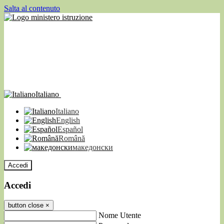
Salta al contenuto
Italiano
Italiano
English
Español
Română
македонски
Accedi
Accedi
button close
×
Nome Utente