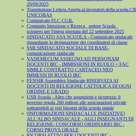
29/09/2025
Trasmissione.Lettera.Aperta.ai.lavoratori.della.scuola.CI
UNICOBAS
Comunicato FLC CGIL
Comparto Istruzione e Ricerca_ settore Scuola_
sciopero per l'intera giornata del 22 settembre 2025
SINDACATO ASA SCUOLA - Comunicato sindacale
riguardante la designazione dei coordinatori di classe
SSB SINDACATO SOCIALE DI BASE-
comunicazione sindacale
VADEMECUM ASSEGNO AD PERSONAM
DOCENTI IRC - IMMISSIONI IN RUOLO + FAC
SIMILE CONTRATTO CARTACEO NEO
IMMESSI IN RUOLO IRC
FENSIR Assemblea Sindacale RISERVATA AI
DOCENTI DI RELIGIONE CATTOLICA DI OGNI
ORDINE E GRADO
USB Scuola - Altro che assunzioni e sicurezza: il
governo regala 260 milioni alle assicurazioni private
sottraendoli ai veri bisogni della scuola statale
[INFORMAZIONI SINDACALI E INIZIATIVE]
ALL'ALBO SINDACALE - AGLI INSEGNANTI DI
RELIGIONE- CONCORSO ORDINARIO IRC -
CORSO PROVA ORALE
RICORSI ATTIVI PER I DOCENTI IRC -