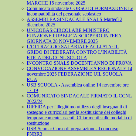
MARCHE 15 novembre 2025
Comunicato sindacale CORSO DI FORMAZIONE Le
incompatibilità del personale scolastico
ASSEMBLEA SINDACALE SNALS-Martedì 2
dicembre 2025
UNICOBAS:CIRCOLARE MINISTERO
FUNZIONE PUBBLICA SCIOPERO INTERA
GIORNATA 28 NOVEMBRE 2025
L’OLTRAGGIO SALARIALE AGLI ATA: IL
GRIDO DI FEDERATA CONTRO L’INABILITÀ
ETICA DEL CCNL SCUOLA
INCONTRO SNALS DOCENTI ANNO DI PROVA
CONVOCAZIONE ASSEMBLEA REGIONALE 14
novembre 2025 FEDERAZIONE UIL SCUOLA
RUA
USB SCUOLA - Assemblea online 14 novembre ore
17-19
COMUNICATO SINDACALE FIRMATO IL CCNL
2022/24
DIFFIDA per l'illegittimo utilizzo degli insegnanti di
sostegno e curricolari per la sostituzione dei colleghi
temporaneamente assenti. Chiarimenti sulle modalità di
sostituzione
USB Scuola: Corso di preparazione al concorso
PNRR3