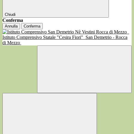
Chiudi
Conferma
Annulla
Conferma
Istituto Comprensivo Statale "Cesira Fiori"
San Demetrio - Rocca
di Mezzo