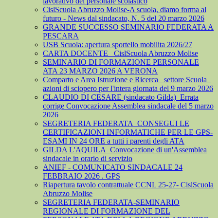
lavorativo del personale scolastico
CislScuola Abruzzo Molise-A scuola, diamo forma al
futuro - News dal sindacato, N. 5 del 20 marzo 2026
GRANDE SUCCESSO SEMINARIO FEDERATA A
PESCARA
USB Scuola: apertura sportello mobilita 2026/27
CARTA DOCENTE_ CislScuola Abruzzo Molise
SEMINARIO DI FORMAZIONE PERSONALE
ATA 23 MARZO 2026 A VERONA
Comparto e Area Istruzione e Ricerca_ settore Scuola_
azioni di sciopero per l'intera giornata del 9 marzo 2026
CLAUDIO DI CESARE (sindacato Gilda)_Errata
corrige Convocazione Assemblea sindacale del 5 marzo
2026
SEGRETERIA FEDERATA_CONSEGUI LE
CERTIFICAZIONI INFORMATICHE PER LE GPS-
ESAMI IN 24 ORE a tutti i parenti degli ATA
GILDA L'AQUILA_Convocazione di un'Assemblea
sindacale in orario di servizio
ANIEF - COMUNICATO SINDACALE 24
FEBBRAIO 2026 . GPS
Riapertura tavolo contrattuale CCNL 25-27- CislScuola
Abruzzo Molise
SEGRETERIA FEDERATA-SEMINARIO
REGIONALE DI FORMAZIONE DEL