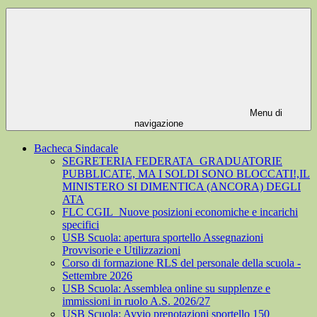
Menu di
navigazione
Bacheca Sindacale
SEGRETERIA FEDERATA_GRADUATORIE
PUBBLICATE, MA I SOLDI SONO BLOCCATI!,IL
MINISTERO SI DIMENTICA (ANCORA) DEGLI
ATA
FLC CGIL_Nuove posizioni economiche e incarichi
specifici
USB Scuola: apertura sportello Assegnazioni
Provvisorie e Utilizzazioni
Corso di formazione RLS del personale della scuola -
Settembre 2026
USB Scuola: Assemblea online su supplenze e
immissioni in ruolo A.S. 2026/27
USB Scuola: Avvio prenotazioni sportello 150