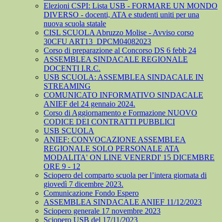
Elezioni CSPI: Lista USB - FORMARE UN MONDO
DIVERSO - docenti, ATA e studenti uniti per una
nuova scuola statale
CISL SCUOLA Abruzzo Molise - Avviso corso
30CFU ART13_DPCM04082023
Corso di preparazione al Concorso DS 6 febb 24
ASSEMBLEA SINDACALE REGIONALE
DOCENTI I.R.C.
USB SCUOLA: ASSEMBLEA SINDACALE IN
STREAMING
COMUNICATO INFORMATIVO SINDACALE
ANIEF del 24 gennaio 2024.
Corso di Aggiornamento e Formazione NUOVO
CODICE DEI CONTRATTI PUBBLICI
USB SCUOLA
ANIEF: CONVOCAZIONE ASSEMBLEA
REGIONALE SOLO PERSONALE ATA
MODALITA' ON LINE VENERDI' 15 DICEMBRE
ORE 9 - 12
Sciopero del comparto scuola per l’intera giornata di
giovedì 7 dicembre 2023.
Comunicazione Fondo Espero
ASSEMBLEA SINDACALE ANIEF 11/12/2023
Sciopero generale 17 novembre 2023
Sciopero USB del 17/11/2023