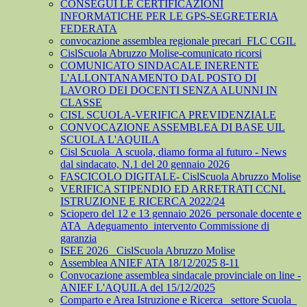
CONSEGUI LE CERTIFICAZIONI
INFORMATICHE PER LE GPS-SEGRETERIA
FEDERATA
convocazione assemblea regionale precari_FLC CGIL
CislScuola Abruzzo Molise-comunicato ricorsi
COMUNICATO SINDACALE INERENTE
L'ALLONTANAMENTO DAL POSTO DI
LAVORO DEI DOCENTI SENZA ALUNNI IN
CLASSE
CISL SCUOLA-VERIFICA PREVIDENZIALE
CONVOCAZIONE ASSEMBLEA DI BASE UIL
SCUOLA L'AQUILA
Cisl Scuola_A scuola, diamo forma al futuro - News
dal sindacato, N.1 del 20 gennaio 2026
FASCICOLO DIGITALE- CislScuola Abruzzo Molise
VERIFICA STIPENDIO ED ARRETRATI CCNL
ISTRUZIONE E RICERCA 2022/24
Sciopero del 12 e 13 gennaio 2026_personale docente e
ATA_Adeguamento_intervento Commissione di
garanzia
ISEE 2026_ CislScuola Abruzzo Molise
Assemblea ANIEF ATA 18/12/2025 8-11
Convocazione assemblea sindacale provinciale on line -
ANIEF L'AQUILA del 15/12/2025
Comparto e Area Istruzione e Ricerca_ settore Scuola_