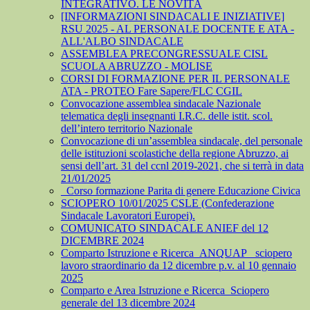
INTEGRATIVO. LE NOVITÀ
[INFORMAZIONI SINDACALI E INIZIATIVE]
RSU 2025 - AL PERSONALE DOCENTE E ATA -
ALL'ALBO SINDACALE
ASSEMBLEA PRECONGRESSUALE CISL
SCUOLA ABRUZZO - MOLISE
CORSI DI FORMAZIONE PER IL PERSONALE
ATA - PROTEO Fare Sapere/FLC CGIL
Convocazione assemblea sindacale Nazionale
telematica degli insegnanti I.R.C. delle istit. scol.
dell’intero territorio Nazionale
Convocazione di un’assemblea sindacale, del personale
delle istituzioni scolastiche della regione Abruzzo, ai
sensi dell’art. 31 del ccnl 2019-2021, che si terrà in data
21/01/2025
_Corso formazione Parita di genere Educazione Civica
SCIOPERO 10/01/2025 CSLE (Confederazione
Sindacale Lavoratori Europei).
COMUNICATO SINDACALE ANIEF del 12
DICEMBRE 2024
Comparto Istruzione e Ricerca_ANQUAP_ sciopero
lavoro straordinario da 12 dicembre p.v. al 10 gennaio
2025
Comparto e Area Istruzione e Ricerca_Sciopero
generale del 13 dicembre 2024