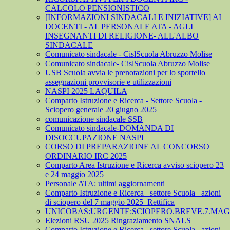
CALCOLO PENSIONISTICO
[INFORMAZIONI SINDACALI E INIZIATIVE] AI
DOCENTI - AL PERSONALE ATA - AGLI
INSEGNANTI DI RELIGIONE- ALL'ALBO
SINDACALE
Comunicato sindacale - CislScuola Abruzzo Molise
Comunicato sindacale- CislScuola Abruzzo Molise
USB Scuola avvia le prenotazioni per lo sportello
assegnazioni provvisorie e utilizzazioni
NASPI 2025 LAQUILA
Comparto Istruzione e Ricerca - Settore Scuola -
Sciopero generale 20 giugno 2025
comunicazione sindacale SSB
Comunicato sindacale-DOMANDA DI
DISOCCUPAZIONE NASPI
CORSO DI PREPARAZIONE AL CONCORSO
ORDINARIO IRC 2025
Comparto Area Istruzione e Ricerca avviso sciopero 23
e 24 maggio 2025
Personale ATA: ultimi aggiornamenti
Comparto Istruzione e Ricerca_ settore Scuola_ azioni
di sciopero del 7 maggio 2025_Rettifica
UNICOBAS:URGENTE:SCIOPERO.BREVE.7.MAGG
Elezioni RSU 2025 Ringraziamento SNALS
Comparto Istruzione e Ricerca_ settore Scuola_ azioni