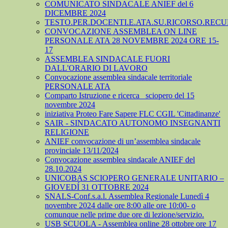
COMUNICATO SINDACALE ANIEF del 6
DICEMBRE 2024
TESTO.PER.DOCENTI.E.ATA.SU.RICORSO.RECU
CONVOCAZIONE ASSEMBLEA ON LINE
PERSONALE ATA 28 NOVEMBRE 2024 ORE 15-
17
ASSEMBLEA SINDACALE FUORI
DALL'ORARIO DI LAVORO
Convocazione assemblea sindacale territoriale
PERSONALE ATA
Comparto Istruzione e ricerca_ sciopero del 15
novembre 2024
iniziativa Proteo Fare Sapere FLC CGIL 'Cittadinanze'
SAIR - SINDACATO AUTONOMO INSEGNANTI
RELIGIONE
ANIEF convocazione di un’assemblea sindacale
provinciale 13/11/2024
Convocazione assemblea sindacale ANIEF del
28.10.2024
UNICOBAS SCIOPERO GENERALE UNITARIO –
GIOVEDÍ 31 OTTOBRE 2024
SNALS-Conf.s.a.l. Assemblea Regionale Lunedì 4
novembre 2024 dalle ore 8:00 alle ore 10:00- o
comunque nelle prime due ore di lezione/servizio.
USB SCUOLA - Assemblea online 28 ottobre ore 17