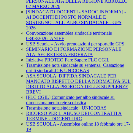
PERSONALE ATA DELLA REGIONE ABRUZZO
02 MARZO 2026
[SINDACATO DOCENTI - SADOC INFORMA] -
AI DOCENTI DI POSTO NORMALE E
SOSTEGNO - ALL' ALBO SINDACALE - GPS
2026
Convocazione assemblea sindacale territoriale
03/03/2026_ANIEF
USB Scuola – Avvio prenotazioni per sportello GPS
SEMINARIO DI FORMAZIONE PERSONALE
ATA_SEGRETERIA FEDERATA
Iniziativa PROTEO Fare Sapere FLC CGIL
Trasmissione nota sindacale su sentenza_Cassazione
diritti sindacali-CIB UNICOBAS
ASA SCUOLA_DIFFIDA SINDACALE PER
MANCATO RISPETTO DELLA NORMATIVA SUL
DIRITTO ALLA PROROGA DELLE SUPPLENZE
BREVI
[FLC CGIL] Comunicato per albo sindacale su
dimensionamento rete scolastica
Trasmissione.nota.sindacale _UNICOBAS
RICORSO PER L' ABUSO DEI CONTRATTI A
TERMINE - DOCENTI IRC
USB SCUOLA - Assemblea online 18 febbraio ore 17-
19