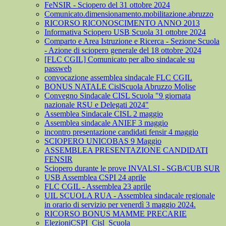
FeNSIR - Sciopero del 31 ottobre 2024
Comunicato.dimensionamento.mobilitazione.abruzzo
RICORSO RICONOSCIMENTO ANNO 2013
Informativa Sciopero USB Scuola 31 ottobre 2024
Comparto e Area Istruzione e Ricerca - Sezione Scuola
- Azione di sciopero generale del 18 ottobre 2024
[FLC CGIL] Comunicato per albo sindacale su
passweb
convocazione assemblea sindacale FLC CGIL
BONUS NATALE CislScuola Abruzzo Molise
Convegno Sindacale CISL Scuola "9 giornata
nazionale RSU e Delegati 2024"
Assemblea Sindacale CISL 2 maggio
Assemblea sindacale ANIEF 3 maggio
incontro presentazione candidati fensir 4 maggio
SCIOPERO UNICOBAS 9 Maggio
ASSEMBLEA PRESENTAZIONE CANDIDATI
FENSIR
Sciopero durante le prove INVALSI - SGB/CUB SUR
USB Assemblea CSPI 24 aprile
FLC CGIL - Assemblea 23 aprile
UIL SCUOLA RUA - Assemblea sindacale regionale
in orario di servizio per venerdì 3 maggio 2024.
RICORSO BONUS MAMME PRECARIE
ElezioniCSPI_Cisl_Scuola