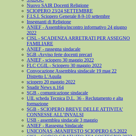
Nuovo SAIR Docenti Religione
SCIOPERO 23/24 SETTEMBRE
F.I.S.I. Sciopero Generale 8-9-10 settembre
Insegnanti di Religione
ANIEF - Assemblea/incontro informativo 24 giugno
2022
CISL - SCADENZA ARRETRATI PER ASSEGNO
FAMILIARE
ANIEF - rassegna sindacale
SGB -Avviso ferie docenti precari
ANIEF - sciopero 30 maggio 2022
FLC CGIL - Sciopero 30 maggio 2022
Convocazione Assemblea sindacale 19 mag 22
Distretto L'Aquila
sciopero 20 maggio 2022
Snadir News n.164
SGB - comunicazione sindacale
UIL scheda Tecnica D.L. 36 - Reclutamento e alta
formazione
SGB - SCIOPERO BREVE DELLE ATTIVITA’
CONNESSE ALL’INVALSI
USB - assemblea sindacale 3 maggio
ANIEF - Rassegna Sindacale
UNICONAS -MANIFESTO SCIOPERO 6.5.2022