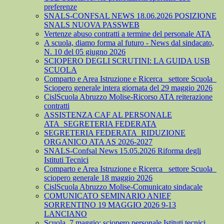
preferenze
SNALS-CONFSAL NEWS 18.06.2026 POSIZIONE
SNALS NUOVA PASSWEB
Vertenze abuso contratti a termine del personale ATA
A scuola, diamo forma al futuro - News dal sindacato,
N. 10 del 05 giugno 2026
SCIOPERO DEGLI SCRUTINI: LA GUIDA USB
SCUOLA
Comparto e Area Istruzione e Ricerca_ settore Scuola_
Sciopero generale intera giornata del 29 maggio 2026
CislScuola Abruzzo Molise-Ricorso ATA reiterazione
contratti
ASSISTENZA CAF AL PERSONALE
ATA_SEGRETERIA FEDERATA
SEGRETERIA FEDERATA_RIDUZIONE
ORGANICO ATA AS 2026-2027
SNALS-Confsal News 15.05.2026 Riforma degli
Istituti Tecnici
Comparto e Area Istruzione e Ricerca_ settore Scuola_
sciopero generale 18 maggio 2026
CislScuola Abruzzo Molise-Comunicato sindacale
COMUNICATO SEMINARIO ANIEF
SORRENTINO 19 MAGGIO 2026 9-13
LANCIANO
Scuola, 7 maggio: sciopero personale Istituti tecnici