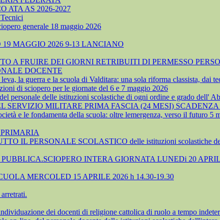
ATA AS 2026-2027
Tecnici
sciopero generale 18 maggio 2026
19 MAGGIO 2026 9-13 LANCIANO
 A FRUIRE DEI GIORNI RETRIBUITI DI PERMESSO PERSO
SONALE DOCENTE
, la guerra e la scuola di Valditara: una sola riforma classista, dai tec
ioni di sciopero per le giornate del 6 e 7 maggio 2026
 personale delle istituzioni scolastiche di ogni ordine e grado dell' A
SERVIZIO MILITARE PRIMA FASCIA (24 MESI) SCADENZA 
cietà e le fondamenta della scuola: oltre lemergenza, verso il futuro 5
 PRIMARIA
TTO IL PERSONALE SCOLASTICO delle istituzioni scolastiche 
UBBLICA.SCIOPERO INTERA GIORNATA LUNEDi 20 APRIL
OLA MERCOLED 15 APRILE 2026 h 14.30-19.30
rretrati.
azione dei docenti di religione cattolica di ruolo a tempo indeter