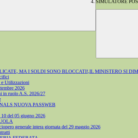
SIMULATORE POS
ATE, MA I SOLDI SONO BLOCCATI!,IL MINISTERO SI DI
ifici
e Utilizzazioni
ettembre 2026
i in ruolo A.S. 2026/27
e
 SNALS NUOVA PASSWEB
. 10 del 05 giugno 2026
CUOLA
ciopero generale intera giornata del 29 maggio 2026
ratti
TERIA FEDERATA