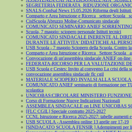
SEGRETERIA FEDERATA_RIDUZIONE ORGANICO 
SNALS-Confsal News 15.05.2026 Riforma degli Istituti 
Comparto e Area Istruzione e Ricerca_ settore Scuola_ 
CislScuola Abruzzo Molise-Comunicato sindacale
COMUNICATO SEMINARIO ANIEF SORRENTINO 
Scuola, 7 maggio: sciopero personale Istituti tecnici
COMUNICATO SINDACALE INERENTE AL DIRITTO
DURANTE LE ATTIVITA' DIDATTICHE AL PER
USB Scuola - 7 maggio Sciopero della Scuola. Contro la leva
Comparto e Area Istruzione e Ricerca_ Settore Scuola_ az
Convocazione di un'assemblea sindacale ANIEF on-line del
FEDERATA-RICORSO PER LA VALUTAZIONE DEL 
USB Scuola e Cestes: Invito al convegno La crisi della so
convocazione assemblea sindacale flc cgil
MATERIALE SCIOPERO INVALSI ALLA SCUOLA
COMUNICATO ANIEF seminario di formazione per TU
scolastica
UNICOBAS:CIRCOLARE MINISTERO FUNZIONE P
Corso di Formazione Nuove Indicazioni Nazionali
ASSEMBLEA SINDACALE on LINE UNICOBAS SCU
[FLC CGIL] Speciale contratto 2025-2027
CCNL Istruzione e Ricerca 2025-2027: tabelle aumenti e a
USB SCUOLA - Assemblea online 13 aprile ore 17-19
[SINDACATO SCUOLA FENSIR ] Adempimenti per lindividu