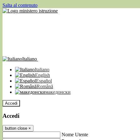
Salta al contenuto
Italiano
Italiano
English
Español
Română
македонски
Accedi
Accedi
button close
×
Nome Utente