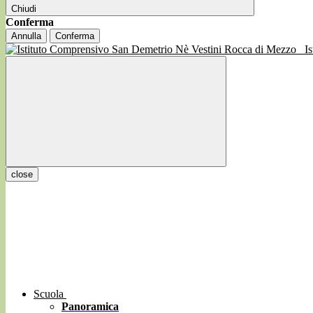
Chiudi
Conferma
Annulla
Conferma
I
close
Scuola
Panoramica