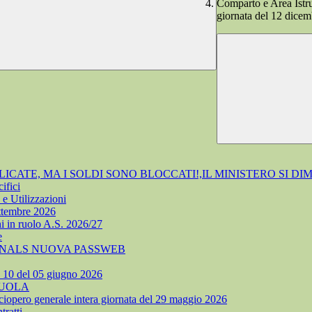
Comparto e Area Istru
giornata del 12 dicem
ATE, MA I SOLDI SONO BLOCCATI!,IL MINISTERO SI DI
ifici
e Utilizzazioni
ettembre 2026
i in ruolo A.S. 2026/27
e
 SNALS NUOVA PASSWEB
. 10 del 05 giugno 2026
CUOLA
ciopero generale intera giornata del 29 maggio 2026
ratti