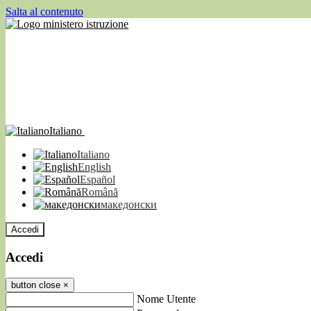
Salta al contenuto
Italiano
Italiano
English
Español
Română
македонски
Accedi
Accedi
button close
×
Nome Utente