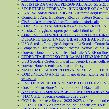
ASSISTENZA CAF AL PERSONALE ATA_SEGRE
SEGRETERIA FEDERATA_RIDUZIONE ORGANICO 
SNALS-Confsal News 15.05.2026 Riforma degli Istituti 
Comparto e Area Istruzione e Ricerca_ settore Scuola_ 
CislScuola Abruzzo Molise-Comunicato sindacale
COMUNICATO SEMINARIO ANIEF SORRENTINO 
Scuola, 7 maggio: sciopero personale Istituti tecnici
COMUNICATO SINDACALE INERENTE AL DIRITTO
DURANTE LE ATTIVITA' DIDATTICHE AL PER
USB Scuola - 7 maggio Sciopero della Scuola. Contro la leva
Comparto e Area Istruzione e Ricerca_ Settore Scuola_ az
Convocazione di un'assemblea sindacale ANIEF on-line del
FEDERATA-RICORSO PER LA VALUTAZIONE DEL 
USB Scuola e Cestes: Invito al convegno La crisi della so
convocazione assemblea sindacale flc cgil
MATERIALE SCIOPERO INVALSI ALLA SCUOLA
COMUNICATO ANIEF seminario di formazione per TU
scolastica
UNICOBAS:CIRCOLARE MINISTERO FUNZIONE P
Corso di Formazione Nuove Indicazioni Nazionali
ASSEMBLEA SINDACALE on LINE UNICOBAS SCU
[FLC CGIL] Speciale contratto 2025-2027
CCNL Istruzione e Ricerca 2025-2027: tabelle aumenti e a
USB SCUOLA - Assemblea online 13 aprile ore 17-19