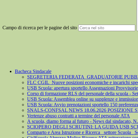
Campo di ricerca per le pagine del sito
Bacheca Sindacale
SEGRETERIA FEDERATA_GRADUATORIE PUBBLIC
FLC CGIL_Nuove posizioni economiche e incarichi spec
USB Scuola: apertura sportello Assegnazioni Provvisorie 
Corso di formazione RLS del personale della scuola - S
USB Scuola: Assemblea online su supplenze e immission
USB Scuola: Avvio prenotazioni sportello 150 preferenz
SNALS-CONFSAL NEWS 18.06.2026 POSIZIONE
Vertenze abuso contratti a termine del personale ATA
A scuola, diamo forma al futuro - News dal sindacato, N
SCIOPERO DEGLI SCRUTINI: LA GUIDA USB S
Comparto e Area Istruzione e Ricerca_ settore Scuola_ S
CislScuola Abruzzo Molise-Ricorso ATA reiterazione cont