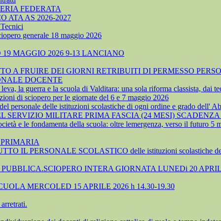
TERIA FEDERATA
ATA AS 2026-2027
Tecnici
sciopero generale 18 maggio 2026
19 MAGGIO 2026 9-13 LANCIANO
 A FRUIRE DEI GIORNI RETRIBUITI DI PERMESSO PERSO
SONALE DOCENTE
, la guerra e la scuola di Valditara: una sola riforma classista, dai tec
ioni di sciopero per le giornate del 6 e 7 maggio 2026
 personale delle istituzioni scolastiche di ogni ordine e grado dell' A
SERVIZIO MILITARE PRIMA FASCIA (24 MESI) SCADENZA 
cietà e le fondamenta della scuola: oltre lemergenza, verso il futuro 5
 PRIMARIA
TTO IL PERSONALE SCOLASTICO delle istituzioni scolastiche 
UBBLICA.SCIOPERO INTERA GIORNATA LUNEDi 20 APRIL
OLA MERCOLED 15 APRILE 2026 h 14.30-19.30
rretrati.