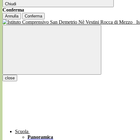
Chiudi
Conferma
Annulla
Conferma
I
close
Scuola
Panoramica