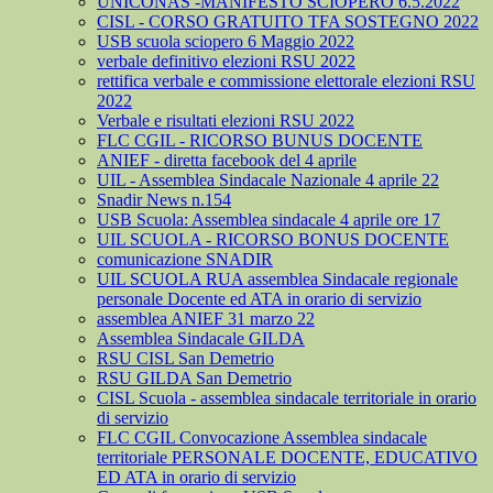
UNICONAS -MANIFESTO SCIOPERO 6.5.2022
CISL - CORSO GRATUITO TFA SOSTEGNO 2022
USB scuola sciopero 6 Maggio 2022
verbale definitivo elezioni RSU 2022
rettifica verbale e commissione elettorale elezioni RSU
2022
Verbale e risultati elezioni RSU 2022
FLC CGIL - RICORSO BUNUS DOCENTE
ANIEF - diretta facebook del 4 aprile
UIL - Assemblea Sindacale Nazionale 4 aprile 22
Snadir News n.154
USB Scuola: Assemblea sindacale 4 aprile ore 17
UIL SCUOLA - RICORSO BONUS DOCENTE
comunicazione SNADIR
UIL SCUOLA RUA assemblea Sindacale regionale
personale Docente ed ATA in orario di servizio
assemblea ANIEF 31 marzo 22
Assemblea Sindacale GILDA
RSU CISL San Demetrio
RSU GILDA San Demetrio
CISL Scuola - assemblea sindacale territoriale in orario
di servizio
FLC CGIL Convocazione Assemblea sindacale
territoriale PERSONALE DOCENTE, EDUCATIVO
ED ATA in orario di servizio