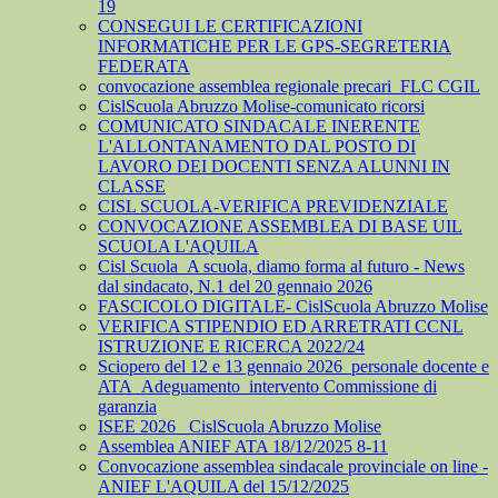
19
CONSEGUI LE CERTIFICAZIONI
INFORMATICHE PER LE GPS-SEGRETERIA
FEDERATA
convocazione assemblea regionale precari_FLC CGIL
CislScuola Abruzzo Molise-comunicato ricorsi
COMUNICATO SINDACALE INERENTE
L'ALLONTANAMENTO DAL POSTO DI
LAVORO DEI DOCENTI SENZA ALUNNI IN
CLASSE
CISL SCUOLA-VERIFICA PREVIDENZIALE
CONVOCAZIONE ASSEMBLEA DI BASE UIL
SCUOLA L'AQUILA
Cisl Scuola_A scuola, diamo forma al futuro - News
dal sindacato, N.1 del 20 gennaio 2026
FASCICOLO DIGITALE- CislScuola Abruzzo Molise
VERIFICA STIPENDIO ED ARRETRATI CCNL
ISTRUZIONE E RICERCA 2022/24
Sciopero del 12 e 13 gennaio 2026_personale docente e
ATA_Adeguamento_intervento Commissione di
garanzia
ISEE 2026_ CislScuola Abruzzo Molise
Assemblea ANIEF ATA 18/12/2025 8-11
Convocazione assemblea sindacale provinciale on line -
ANIEF L'AQUILA del 15/12/2025