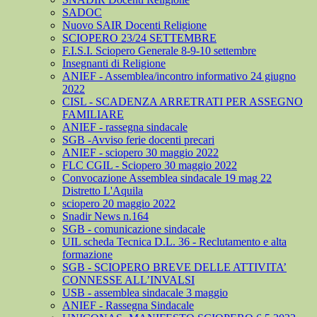
SADOC
Nuovo SAIR Docenti Religione
SCIOPERO 23/24 SETTEMBRE
F.I.S.I. Sciopero Generale 8-9-10 settembre
Insegnanti di Religione
ANIEF - Assemblea/incontro informativo 24 giugno
2022
CISL - SCADENZA ARRETRATI PER ASSEGNO
FAMILIARE
ANIEF - rassegna sindacale
SGB -Avviso ferie docenti precari
ANIEF - sciopero 30 maggio 2022
FLC CGIL - Sciopero 30 maggio 2022
Convocazione Assemblea sindacale 19 mag 22
Distretto L'Aquila
sciopero 20 maggio 2022
Snadir News n.164
SGB - comunicazione sindacale
UIL scheda Tecnica D.L. 36 - Reclutamento e alta
formazione
SGB - SCIOPERO BREVE DELLE ATTIVITA’
CONNESSE ALL’INVALSI
USB - assemblea sindacale 3 maggio
ANIEF - Rassegna Sindacale