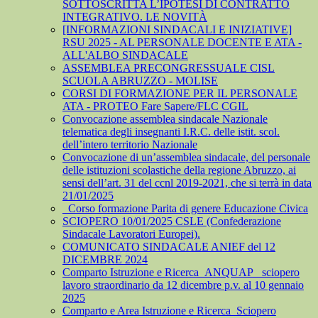
SOTTOSCRITTA L’IPOTESI DI CONTRATTO
INTEGRATIVO. LE NOVITÀ
[INFORMAZIONI SINDACALI E INIZIATIVE]
RSU 2025 - AL PERSONALE DOCENTE E ATA -
ALL'ALBO SINDACALE
ASSEMBLEA PRECONGRESSUALE CISL
SCUOLA ABRUZZO - MOLISE
CORSI DI FORMAZIONE PER IL PERSONALE
ATA - PROTEO Fare Sapere/FLC CGIL
Convocazione assemblea sindacale Nazionale
telematica degli insegnanti I.R.C. delle istit. scol.
dell’intero territorio Nazionale
Convocazione di un’assemblea sindacale, del personale
delle istituzioni scolastiche della regione Abruzzo, ai
sensi dell’art. 31 del ccnl 2019-2021, che si terrà in data
21/01/2025
_Corso formazione Parita di genere Educazione Civica
SCIOPERO 10/01/2025 CSLE (Confederazione
Sindacale Lavoratori Europei).
COMUNICATO SINDACALE ANIEF del 12
DICEMBRE 2024
Comparto Istruzione e Ricerca_ANQUAP_ sciopero
lavoro straordinario da 12 dicembre p.v. al 10 gennaio
2025
Comparto e Area Istruzione e Ricerca_Sciopero