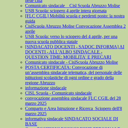
nelle città
Comunicato sindacale _ Cisl Scuola Abruzzo Molise
USB Scuola: sciopero 4 aprile intera giornata
[FLC CGIL] Mobilità scuola e perdenti posto: la nostra
guida
CislScuola Abruzzo Molise Convocazione Assemblea 2
aprile
USB Scuola: verso lo sciopero del 4 aprile, per una
nuova scuola pubblica statale
[SINDACATO DOCENTI - SADOC INFORMA] AI
DOCENTI - ALL'ALBO SINDACALE -
QUESTION TIME: MOBILITA' E PRECARI
Comunicato sindacale - CislScuola Abruzzo Molise
POSTA CERTIFICATA: Convocazione di
un’assemblea sindacale telematica, del personale delle
istituzioni scolastiche di ogni ordine e grado della
regione Abruzzo
informazione sindacale
CISL Scuola - Comunicato sindacale
convocazione assemblea sindacale FLC CGIL del 28
marzo 2025
Comparto e Area Istruzione e Ricerca_Sciopero dell'8
marzo 2025
informativa sindacale SINDACATO SOCIALE DI
BASE