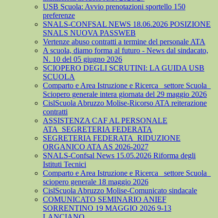
USB Scuola: Avvio prenotazioni sportello 150
preferenze
SNALS-CONFSAL NEWS 18.06.2026 POSIZIONE
SNALS NUOVA PASSWEB
Vertenze abuso contratti a termine del personale ATA
A scuola, diamo forma al futuro - News dal sindacato,
N. 10 del 05 giugno 2026
SCIOPERO DEGLI SCRUTINI: LA GUIDA USB
SCUOLA
Comparto e Area Istruzione e Ricerca_ settore Scuola_
Sciopero generale intera giornata del 29 maggio 2026
CislScuola Abruzzo Molise-Ricorso ATA reiterazione
contratti
ASSISTENZA CAF AL PERSONALE
ATA_SEGRETERIA FEDERATA
SEGRETERIA FEDERATA_RIDUZIONE
ORGANICO ATA AS 2026-2027
SNALS-Confsal News 15.05.2026 Riforma degli
Istituti Tecnici
Comparto e Area Istruzione e Ricerca_ settore Scuola_
sciopero generale 18 maggio 2026
CislScuola Abruzzo Molise-Comunicato sindacale
COMUNICATO SEMINARIO ANIEF
SORRENTINO 19 MAGGIO 2026 9-13
LANCIANO