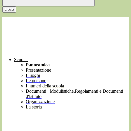
close
Scuola
Panoramica
Presentazione
I luoghi
Le persone
I numeri della scuola
Documenti : Modulistiche,Regolamenti e Documenti
d'Istituto
Organizzazione
La storia