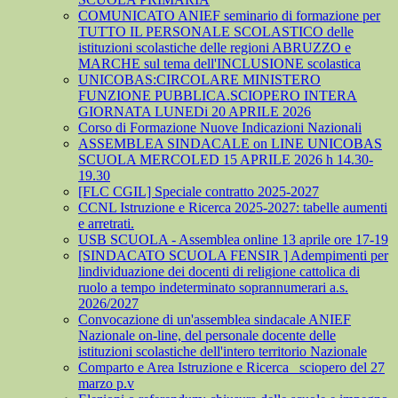
COMUNICATO ANIEF seminario di formazione per
TUTTO IL PERSONALE SCOLASTICO delle
istituzioni scolastiche delle regioni ABRUZZO e
MARCHE sul tema dell'INCLUSIONE scolastica
UNICOBAS:CIRCOLARE MINISTERO
FUNZIONE PUBBLICA.SCIOPERO INTERA
GIORNATA LUNEDi 20 APRILE 2026
Corso di Formazione Nuove Indicazioni Nazionali
ASSEMBLEA SINDACALE on LINE UNICOBAS
SCUOLA MERCOLED 15 APRILE 2026 h 14.30-
19.30
[FLC CGIL] Speciale contratto 2025-2027
CCNL Istruzione e Ricerca 2025-2027: tabelle aumenti
e arretrati.
USB SCUOLA - Assemblea online 13 aprile ore 17-19
[SINDACATO SCUOLA FENSIR ] Adempimenti per
lindividuazione dei docenti di religione cattolica di
ruolo a tempo indeterminato soprannumerari a.s.
2026/2027
Convocazione di un'assemblea sindacale ANIEF
Nazionale on-line, del personale docente delle
istituzioni scolastiche dell'intero territorio Nazionale
Comparto e Area Istruzione e Ricerca_ sciopero del 27
marzo p.v