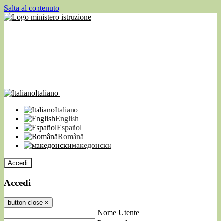
Salta al contenuto
Italiano
Italiano
English
Español
Română
македонски
Accedi
Accedi
button close
×
Nome Utente