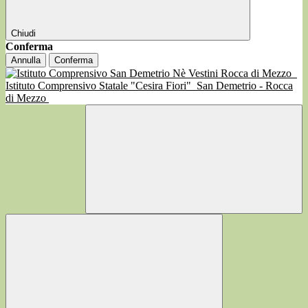
Chiudi
Conferma
Annulla
Conferma
Istituto Comprensivo Statale "Cesira Fiori"
San Demetrio - Rocca
di Mezzo