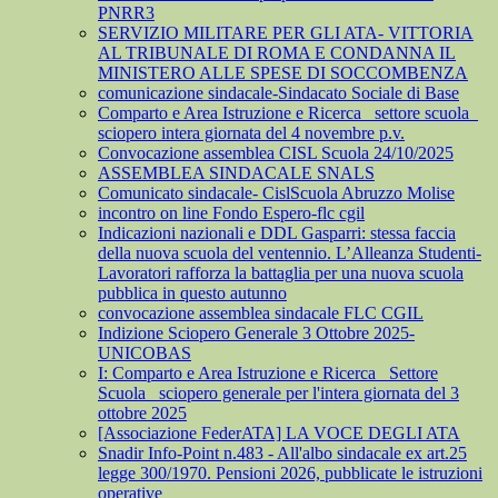
PNRR3
SERVIZIO MILITARE PER GLI ATA- VITTORIA
AL TRIBUNALE DI ROMA E CONDANNA IL
MINISTERO ALLE SPESE DI SOCCOMBENZA
comunicazione sindacale-Sindacato Sociale di Base
Comparto e Area Istruzione e Ricerca_ settore scuola_
sciopero intera giornata del 4 novembre p.v.
Convocazione assemblea CISL Scuola 24/10/2025
ASSEMBLEA SINDACALE SNALS
Comunicato sindacale- CislScuola Abruzzo Molise
incontro on line Fondo Espero-flc cgil
Indicazioni nazionali e DDL Gasparri: stessa faccia
della nuova scuola del ventennio. L’Alleanza Studenti-
Lavoratori rafforza la battaglia per una nuova scuola
pubblica in questo autunno
convocazione assemblea sindacale FLC CGIL
Indizione Sciopero Generale 3 Ottobre 2025-
UNICOBAS
I: Comparto e Area Istruzione e Ricerca_ Settore
Scuola_ sciopero generale per l'intera giornata del 3
ottobre 2025
[Associazione FederATA] LA VOCE DEGLI ATA
Snadir Info-Point n.483 - All'albo sindacale ex art.25
legge 300/1970. Pensioni 2026, pubblicate le istruzioni
operative