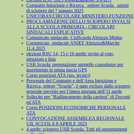
Comparto Istruzione e Ricerca_ settore Scuola_ azioni
di sciopero del 7 maggio 2025
UNICOBAS:CIRCOLARE.MINISTERO.FUNZIONE.
PROCLAMAZIONE DELLO SCIOPERO INVALSI
ALLA SCUOLA PRIMARIA - CIRCOLARI
SINDACALI ESPLICATIVE
Comunicato sindacale- CislScuola Abruzzo Molise
Comunicato_sindacale ANIEF Abruzzo&Marche
11.4.2025
elezioni RSU 14, 15 e 16 aprile: invito al voto,
istruzioni e lista
USB Scuola: prenotazione sportello consulenze per
inserimento in prima fascia GPS
Corso posizioni ATA (ass. tecnici)
Personale del Comparto e dell’Area Istruzione e
Ricerca, settore “Scuola”, è stato escluso dallo sciopero
generale previsto per l’intera giornata dell’11 aprile
Sollecito per "Riallineamento della carriera" di Docenti
ed ATA
Corso POSIZIONI ECONOMICHE PERSONALE
ATA
CONVOCAZIONE ASSEMBLEA REGIONALE
UIL SCUOLA 8 APRILE 2025
4 aprile: sciopero USB Scuola. Tutti gli appuntamenti