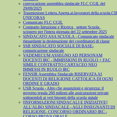
convocazione assemblea sindacale FLC CGIL del
29/09/2025
Trasmissione.Lettera.Aperta.ai.lavoratori.della.scuola.CI
UNICOBAS
Comunicato FLC CGIL
Comparto Istruzione e Ricerca_ settore Scuola_
sciopero per l'intera giornata del 22 settembre 2025
SINDACATO ASA SCUOLA - Comunicato sindacale
riguardante la designazione dei coordinatori di classe
SSB SINDACATO SOCIALE DI BASE-
comunicazione sindacale
VADEMECUM ASSEGNO AD PERSONAM
DOCENTI IRC - IMMISSIONI IN RUOLO + FAC
SIMILE CONTRATTO CARTACEO NEO
IMMESSI IN RUOLO IRC
FENSIR Assemblea Sindacale RISERVATA AI
DOCENTI DI RELIGIONE CATTOLICA DI OGNI
ORDINE E GRADO
USB Scuola - Altro che assunzioni e sicurezza: il
governo regala 260 milioni alle assicurazioni private
sottraendoli ai veri bisogni della scuola statale
[INFORMAZIONI SINDACALI E INIZIATIVE]
ALL'ALBO SINDACALE - AGLI INSEGNANTI DI
RELIGIONE- CONCORSO ORDINARIO IRC -
CORSO PROVA ORALE