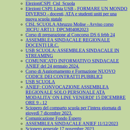
ElezioniCSPI_Cisl_Scuola
Elezioni CSPI: Lista USB - FORMARE UN MONDO
DIVERSO - docenti, ATA e studenti uniti per una
nuova scuola statale
CISL SCUOLA Abruzzo Molise - Avviso corso
30CFU ART13_DPCM04082023
Corso di preparazione al Concorso DS 6 febb 24
ASSEMBLEA SINDACALE REGIONALE
DOCENTI I.R.C.
USB SCUOLA: ASSEMBLEA SINDACALE IN
STREAMING
COMUNICATO INFORMATIVO SINDACALE
ANIEF del 24 gennaio 2024.
Corso di Aggiornamento e Formazione NUOVO
CODICE DEI CONTRATTI PUBBLICI
USB SCUOLA
ANIEF: CONVOCAZIONE ASSEMBLEA
REGIONALE SOLO PERSONALE ATA
MODALITA' ON LINE VENERDI' 15 DICEMBRE
ORE 9 - 12
Sciopero del comparto scuola per l’intera giornata di
giovedì 7 dicembre 2023.
Comunicazione Fondo Espero
ASSEMBLEA SINDACALE ANIEF 11/12/2023
Sciopero generale 17 novembre 2023