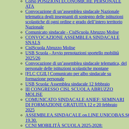
Corso POSIZIONI ECONOMICHE PERSONALE
ATA
Convocazione di un’assemblea sindacale Nazionale
telematica degli insegnanti di sostegno delle istituzioni
scolastiche di ogni ordine e grado dell’intero territorio
Nazionale
Comunicato sindacale - CislScuola Abruzzo Molise
CONVOCAZIONE ASSEMBLEA SINDACALE
SNALS
CislScuola Abruzzo Molise
USB Scuola - Avvio prenotazioni sportello mobilità
2025/26
Convocazione di un’assemblea sindacale telematica, del
personale delle istituzioni scolastiche montane
[FLC CGIL] Comunicato per albo sindacale su
formazione personale
USB Scuola: Assemblea sindacale 12 febbraio
III CONGRESSO CISL SCUOLA ABRUZZO
MOLISE
COMUNICATO SINDACALE ANIEF: SEMINARI
DI FORMAZIONE GRATUITA 12 e 20 febbraio
2025
ASSEMBLEA.SINDACALE.on.LINE.UNICOBAS.SCU
19.30.
CCNI MOBILITÀ SCUOLA 2025-2028: