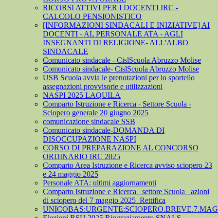
RICORSI ATTIVI PER I DOCENTI IRC -
CALCOLO PENSIONISTICO
[INFORMAZIONI SINDACALI E INIZIATIVE] AI
DOCENTI - AL PERSONALE ATA - AGLI
INSEGNANTI DI RELIGIONE- ALL'ALBO
SINDACALE
Comunicato sindacale - CislScuola Abruzzo Molise
Comunicato sindacale- CislScuola Abruzzo Molise
USB Scuola avvia le prenotazioni per lo sportello
assegnazioni provvisorie e utilizzazioni
NASPI 2025 LAQUILA
Comparto Istruzione e Ricerca - Settore Scuola -
Sciopero generale 20 giugno 2025
comunicazione sindacale SSB
Comunicato sindacale-DOMANDA DI
DISOCCUPAZIONE NASPI
CORSO DI PREPARAZIONE AL CONCORSO
ORDINARIO IRC 2025
Comparto Area Istruzione e Ricerca avviso sciopero 23
e 24 maggio 2025
Personale ATA: ultimi aggiornamenti
Comparto Istruzione e Ricerca_ settore Scuola_ azioni
di sciopero del 7 maggio 2025_Rettifica
UNICOBAS:URGENTE:SCIOPERO.BREVE.7.MAGG
Elezioni RSU 2025 Ringraziamento SNALS