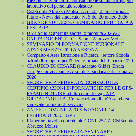
Elezioni o referendum: chiusura delle scuole e impegno
lavorativo del personale scolastico
CislScuola Abruzzo Molise-A scuola, diamo forma al
futuro - News dal sindacato, N. 5 del 20 marzo 2026
GRANDE SUCCESSO SEMINARIO FEDERATA A
PESCARA
USB Scuola: apertura sportello mobilita 2026/27
CARTA DOCENTE_ CislScuola Abruzzo Molise
SEMINARIO DI FORMAZIONE PERSONALE
ATA 23 MARZO 2026 A VERONA
Comparto e Area Istruzione e Ricerca_ settore Scuola_
azioni di sciopero per l'intera giornata del 9 marzo 2026
CLAUDIO DI CESARE (sindacato Gilda)_Errata
corrige Convocazione Assemblea sindacale del 5 marzo
2026
SEGRETERIA FEDERATA_CONSEGUI LE
CERTIFICAZIONI INFORMATICHE PER LE GPS-
ESAMI IN 24 ORE a tutti i parenti degli ATA
GILDA L'AQUILA_Convocazione di un'Assemblea
sindacale in orario di servizio
ANIEF - COMUNICATO SINDACALE 24
FEBBRAIO 2026 . GPS
Riapertura tavolo contrattuale CCNL 25-27- CislScuola
Abruzzo Molise
SEGRETERIA FEDERATA-SEMINARIO