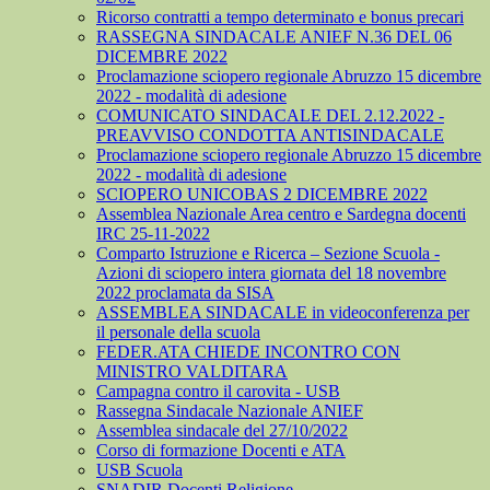
Ricorso contratti a tempo determinato e bonus precari
RASSEGNA SINDACALE ANIEF N.36 DEL 06
DICEMBRE 2022
Proclamazione sciopero regionale Abruzzo 15 dicembre
2022 - modalità di adesione
COMUNICATO SINDACALE DEL 2.12.2022 -
PREAVVISO CONDOTTA ANTISINDACALE
Proclamazione sciopero regionale Abruzzo 15 dicembre
2022 - modalità di adesione
SCIOPERO UNICOBAS 2 DICEMBRE 2022
Assemblea Nazionale Area centro e Sardegna docenti
IRC 25-11-2022
Comparto Istruzione e Ricerca – Sezione Scuola -
Azioni di sciopero intera giornata del 18 novembre
2022 proclamata da SISA
ASSEMBLEA SINDACALE in videoconferenza per
il personale della scuola
FEDER.ATA CHIEDE INCONTRO CON
MINISTRO VALDITARA
Campagna contro il carovita - USB
Rassegna Sindacale Nazionale ANIEF
Assemblea sindacale del 27/10/2022
Corso di formazione Docenti e ATA
USB Scuola
SNADIR Docenti Religione