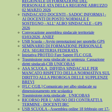
REGIONALE DI FORMAZIONE DEL
PERSONALE ATA DELLA REGIONE ABRUZZO
02 MARZO 2026
[SINDACATO DOCENTI - SADOC INFORMA] -
AI DOCENTI DI POSTO NORMALE E
SOSTEGNO - ALL' ALBO SINDACALE - GPS
2026
Convocazione assemblea sindacale territoriale
03/03/2026_ANIEF
USB Scuola – Avvio prenotazioni per sportello GPS
SEMINARIO DI FORMAZIONE PERSONALE
ATA_SEGRETERIA FEDERATA
Iniziativa PROTEO Fare Sapere FLC CGIL
Trasmissione nota sindacale su sentenza_Cassazione
diritti sindacali-CIB UNICOBAS
ASA SCUOLA_DIFFIDA SINDACALE PER
MANCATO RISPETTO DELLA NORMATIVA SUL
DIRITTO ALLA PROROGA DELLE SUPPLENZE
BREVI
[FLC CGIL] Comunicato per albo sindacale su
dimensionamento rete scolastica
Trasmissione.nota.sindacale _UNICOBAS
RICORSO PER L' ABUSO DEI CONTRATTI A
TERMINE - DOCENTI IRC
USB SCUOLA - Assemblea online 18 febbraio ore 17-