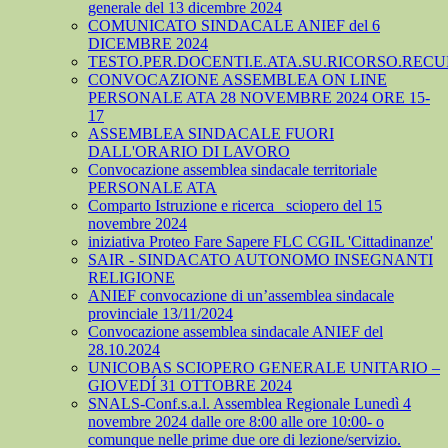
generale del 13 dicembre 2024
COMUNICATO SINDACALE ANIEF del 6
DICEMBRE 2024
TESTO.PER.DOCENTI.E.ATA.SU.RICORSO.RECU
CONVOCAZIONE ASSEMBLEA ON LINE
PERSONALE ATA 28 NOVEMBRE 2024 ORE 15-
17
ASSEMBLEA SINDACALE FUORI
DALL'ORARIO DI LAVORO
Convocazione assemblea sindacale territoriale
PERSONALE ATA
Comparto Istruzione e ricerca_ sciopero del 15
novembre 2024
iniziativa Proteo Fare Sapere FLC CGIL 'Cittadinanze'
SAIR - SINDACATO AUTONOMO INSEGNANTI
RELIGIONE
ANIEF convocazione di un’assemblea sindacale
provinciale 13/11/2024
Convocazione assemblea sindacale ANIEF del
28.10.2024
UNICOBAS SCIOPERO GENERALE UNITARIO –
GIOVEDÍ 31 OTTOBRE 2024
SNALS-Conf.s.a.l. Assemblea Regionale Lunedì 4
novembre 2024 dalle ore 8:00 alle ore 10:00- o
comunque nelle prime due ore di lezione/servizio.