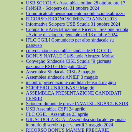
USB SCUOLA - Assemblea online 28 ottobre ore 17
FeNSIR - Sciopero del 31 ottobre 2024
Comunicato.dimensionamento.mobilitazione.abruzzo
RICORSO RICONOSCIMENTO ANNO 2013
Informativa Sciopero USB Scuola 31 ottobre 2024
Comparto e Area Istruzione e Ricerca - Sezione Scuola
- Azione di sciopero generale del 18 ottobre 2024
[FLC CGIL] Comunicato per albo sindacale su
passweb
convocazione assemblea sindacale FLC CGIL
BONUS NATALE CislScuola Abruzzo Molise
Convegno Sindacale CISL Scuola "9 giornata
nazionale RSU e Delegati 2024"
Assemblea Sindacale CISL 2 maggio
Assemblea sindacale ANIEF 3 maggio
incontro presentazione candidati fensir 4 maggio
SCIOPERO UNICOBAS 9 Maggio
ASSEMBLEA PRESENTAZIONE CANDIDATI
FENSIR
Sciopero durante le prove INVALSI - SGB/CUB SUR
USB Assemblea CSPI 24 aprile
FLC CGIL - Assemblea 23 aprile
UIL SCUOLA RUA - Assemblea sindacale regionale
in orario di servizio per venerdì 3 maggio 2024.
RICORSO BONUS MAMME PRECARIE