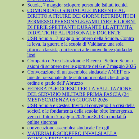
Scuola, 7 maggio: sciopero personale Istituti tecnici
COMUNICATO SINDACALE INERENTE AL
DIRITTO A FRUIRE DEI GIORNI RETRIBUITI DI
PERMESSO PERSONALE/FAMILIARE E GIORNI
DI FERIE SPETTANTI DURANTE LE ATTIVITA'
DIDATTICHE AL PERSONALE DOCENTE
USB Scuola - 7 maggio Sciopero della Scuola. Contro
la leva, la guerra e la scuola di Valditara: una sola
riforma classista, dai tecnici alle nuove linee guida dei
licei
Comparto e Area Istruzione e Ricerca_ Settore Scuola_
azioni di sciopero per le giornate del 6 e 7 maggio 2026
Convocazione di un'assemblea sindacale ANIEF on-
line del personale delle istituzioni scolastiche di ogni
ordine e grado dell' Abruzzo
FEDERATA-RICORSO PER LA VALUTAZIONE
DEL SERVIZIO MILITARE PRIMA FASCIA (24
MESI) SCADENZA 05 GIUGNO 2026
USB Scuola e Cestes: Invito al convegno La crisi della
società e le fondamenta della scuola: oltre lemergenza,
verso il futuro 5 maggio 2026 ore 8-13 in modalità
online sincrona
convocazione assemblea sindacale flc cgil
MATERIALE SCIOPERO INVALSI ALLA
SCUOLA PRIMARIA