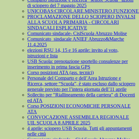
di sciopero del 7 maggio 2025
UNICOBAS:CIRCOLARE.MINISTERO.FUNZIONE.
PROCLAMAZIONE DELLO SCIOPERO INVALSI
ALLA SCUOLA PRIMARIA - CIRCOLARI
SINDACALI ESPLICATIVE
Comunicato sindacale- CislScuola Abruzzo Molise
Comunicato_sindacale ANIEF Abruzzo&Marche
11.4.2025
elezioni RSU 14, 15 e 16 aprile: invito al voto,
istruzioni e lista
USB Scuola: prenotazione sportello consulenze per
inserimento in prima fascia GPS
Corso posizioni ATA (ass. tecnici)
Personale del Comparto e dell’Area Istruzione e
Ricerca, settore “Scuola”, è stato escluso dallo sciopero
generale previsto per l’intera giornata dell’11 aprile
Sollecito per "Riallineamento della carriera" di Docenti
ed ATA
Corso POSIZIONI ECONOMICHE PERSONALE
ATA
CONVOCAZIONE ASSEMBLEA REGIONALE
UIL SCUOLA 8 APRILE 2025
4 aprile: sciopero USB Scuola. Tutti gli appuntamenti
nelle città