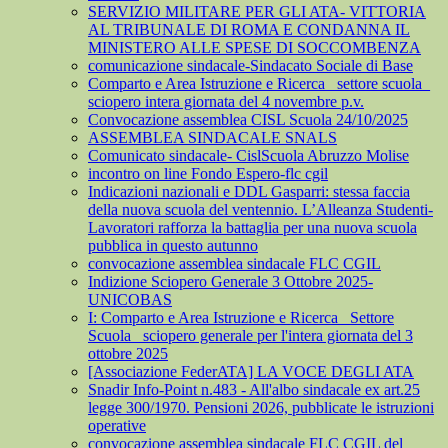
SERVIZIO MILITARE PER GLI ATA- VITTORIA
AL TRIBUNALE DI ROMA E CONDANNA IL
MINISTERO ALLE SPESE DI SOCCOMBENZA
comunicazione sindacale-Sindacato Sociale di Base
Comparto e Area Istruzione e Ricerca_ settore scuola_
sciopero intera giornata del 4 novembre p.v.
Convocazione assemblea CISL Scuola 24/10/2025
ASSEMBLEA SINDACALE SNALS
Comunicato sindacale- CislScuola Abruzzo Molise
incontro on line Fondo Espero-flc cgil
Indicazioni nazionali e DDL Gasparri: stessa faccia
della nuova scuola del ventennio. L’Alleanza Studenti-
Lavoratori rafforza la battaglia per una nuova scuola
pubblica in questo autunno
convocazione assemblea sindacale FLC CGIL
Indizione Sciopero Generale 3 Ottobre 2025-
UNICOBAS
I: Comparto e Area Istruzione e Ricerca_ Settore
Scuola_ sciopero generale per l'intera giornata del 3
ottobre 2025
[Associazione FederATA] LA VOCE DEGLI ATA
Snadir Info-Point n.483 - All'albo sindacale ex art.25
legge 300/1970. Pensioni 2026, pubblicate le istruzioni
operative
convocazione assemblea sindacale FLC CGIL del