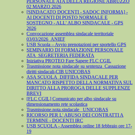
PERSONALE ATA DELLA REGIONE ABRUZZO
02 MARZO 2026
[SINDACATO DOCENTI - SADOC INFORMA] -
AI DOCENTI DI POSTO NORMALE E
SOSTEGNO - ALL' ALBO SINDACALE - GPS
2026
Convocazione assemblea sindacale territoriale
03/03/2026_ANIEF
USB Scuola – Avvio prenotazioni per sportello GPS
SEMINARIO DI FORMAZIONE PERSONALE
ATA_SEGRETERIA FEDERATA
Iniziativa PROTEO Fare Sapere FLC CGIL
Trasmissione nota sindacale su sentenza_Cassazione
diritti sindacali-CIB UNICOBAS
ASA SCUOLA_DIFFIDA SINDACALE PER
MANCATO RISPETTO DELLA NORMATIVA SUL
DIRITTO ALLA PROROGA DELLE SUPPLENZE
BREVI
[FLC CGIL] Comunicato per albo sindacale su
dimensionamento rete scolastica
Trasmissione.nota.sindacale _UNICOBAS
RICORSO PER L' ABUSO DEI CONTRATTI A
TERMINE - DOCENTI IRC
USB SCUOLA - Assemblea online 18 febbraio ore 17-
19