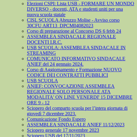
Elezioni CSPI: Lista USB - FORMARE UN MONDO
DIVERSO - docenti, ATA e studenti uniti per una
nuova scuola statale
CISL SCUOLA Abruzzo Molise - Avviso corso
30CFU ART13_DPCM04082023
Corso di preparazione al Concorso DS 6 febb 24
ASSEMBLEA SINDACALE REGIONALE
DOCENTI I.R.C.
USB SCUOLA: ASSEMBLEA SINDACALE IN
STREAMING
COMUNICATO INFORMATIVO SINDACALE
ANIEF del 24 gennaio 2024.
Corso di Aggiornamento e Formazione NUOVO
CODICE DEI CONTRATTI PUBBLICI
USB SCUOLA
ANIEF: CONVOCAZIONE ASSEMBLEA
REGIONALE SOLO PERSONALE ATA
MODALITA' ON LINE VENERDI' 15 DICEMBRE
ORE 9 - 12
Sciopero del comparto scuola per l’intera giornata di
giovedì 7 dicembre 2023.
Comunicazione Fondo Espero
ASSEMBLEA SINDACALE ANIEF 11/12/2023
Sciopero generale 17 novembre 2023
Sciopero USB del 17/11/2023