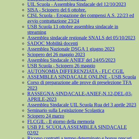
UIL Scuola - Assemblea Sindacale del 12/10/2023
SISA - Sciopero del 6 ottobre.
CISL Scuola - Erogazione dei compensi A.S. 22/23 ed
avvio contrattazione 23/24
USB Scuola 13 ottobre assemblea sindacale in
streaming
Assemblea sindacale regionale SNALS del 05/10/2023
SADOC Mobilità docenti
Assemblea Nazionale DSGA 1 giugno 2023
Sciopero del 26 maggio 2023
Assemblea Sindacale ANIEF del 24/05/2023
USB Scuola - Sciopero 26 maggio
AUTONOMIA DIFFERENZIATA - FLC CGIL
ASSEMBLEA SINDACALE ONLINE - USB Scuola
Corso di preparazione alle prove di preselezione TFA
2023
RASSEGNA-SINDACALE-ANIEF-N.12-DEL-03-
APRILE-2023
Assemblea Sindacale UIL Scuola Rua del 3 aprile 2023
Seminario sulla Legislazione Scolastica
Sciopero 24 marzo
FLCGIL - Il giorno della memoria
USB P.I. SCUOLA ASSEMBLEA SINDACALE
02/02
Ricorso contratti a tempo determinato e bonus precari