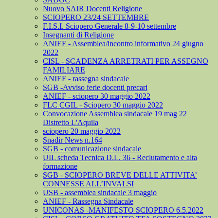
Nuovo SAIR Docenti Religione
SCIOPERO 23/24 SETTEMBRE
F.I.S.I. Sciopero Generale 8-9-10 settembre
Insegnanti di Religione
ANIEF - Assemblea/incontro informativo 24 giugno
2022
CISL - SCADENZA ARRETRATI PER ASSEGNO
FAMILIARE
ANIEF - rassegna sindacale
SGB -Avviso ferie docenti precari
ANIEF - sciopero 30 maggio 2022
FLC CGIL - Sciopero 30 maggio 2022
Convocazione Assemblea sindacale 19 mag 22
Distretto L'Aquila
sciopero 20 maggio 2022
Snadir News n.164
SGB - comunicazione sindacale
UIL scheda Tecnica D.L. 36 - Reclutamento e alta
formazione
SGB - SCIOPERO BREVE DELLE ATTIVITA’
CONNESSE ALL’INVALSI
USB - assemblea sindacale 3 maggio
ANIEF - Rassegna Sindacale
UNICONAS -MANIFESTO SCIOPERO 6.5.2022