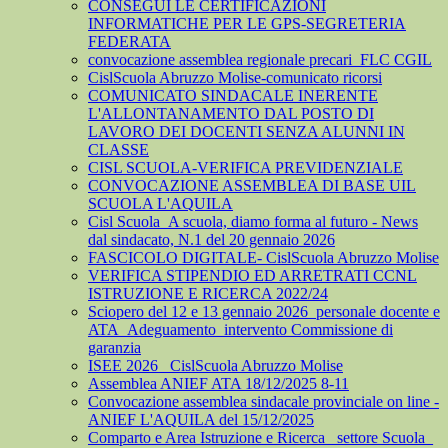
CONSEGUI LE CERTIFICAZIONI
INFORMATICHE PER LE GPS-SEGRETERIA
FEDERATA
convocazione assemblea regionale precari_FLC CGIL
CislScuola Abruzzo Molise-comunicato ricorsi
COMUNICATO SINDACALE INERENTE
L'ALLONTANAMENTO DAL POSTO DI
LAVORO DEI DOCENTI SENZA ALUNNI IN
CLASSE
CISL SCUOLA-VERIFICA PREVIDENZIALE
CONVOCAZIONE ASSEMBLEA DI BASE UIL
SCUOLA L'AQUILA
Cisl Scuola_A scuola, diamo forma al futuro - News
dal sindacato, N.1 del 20 gennaio 2026
FASCICOLO DIGITALE- CislScuola Abruzzo Molise
VERIFICA STIPENDIO ED ARRETRATI CCNL
ISTRUZIONE E RICERCA 2022/24
Sciopero del 12 e 13 gennaio 2026_personale docente e
ATA_Adeguamento_intervento Commissione di
garanzia
ISEE 2026_ CislScuola Abruzzo Molise
Assemblea ANIEF ATA 18/12/2025 8-11
Convocazione assemblea sindacale provinciale on line -
ANIEF L'AQUILA del 15/12/2025
Comparto e Area Istruzione e Ricerca_ settore Scuola_