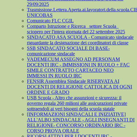
29/09/2025
Trasmissione.Lettera.Aperta.ai.lavoratori.della.scuola.CI
UNICOBAS
Comunicato FLC CGIL
Comparto Istruzione e Ricerca_ settore Scuola_
sciopero per l'intera giornata del 22 settembre 2025
SINDACATO ASA SCUOLA - Comunicato sindacale
riguardante la designazione dei coordinatori di classe
SSB SINDACATO SOCIALE DI BASE-
comunicazione sindacale
VADEMECUM ASSEGNO AD PERSONAM
DOCENTI IRC - IMMISSIONI IN RUOLO + FAC
SIMILE CONTRATTO CARTACEO NEO
IMMESSI IN RUOLO IRC
FENSIR Assemblea Sindacale RISERVATA AI
DOCENTI DI RELIGIONE CATTOLICA DI OGNI
ORDINE E GRADO
USB Scuola - Altro che assunzioni e sicurezza: il
governo regala 260 milioni alle assicurazioni private
sottraendoli ai veri bisogni della scuola statale
[INFORMAZIONI SINDACALI E INIZIATIVE]
ALL'ALBO SINDACALE - AGLI INSEGNANTI DI
RELIGIONE- CONCORSO ORDINARIO IRC -
CORSO PROVA ORALE
RICORSI ATTIVI PER I DOCENTI IRC -