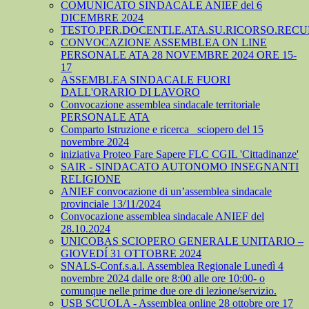
COMUNICATO SINDACALE ANIEF del 6
DICEMBRE 2024
TESTO.PER.DOCENTI.E.ATA.SU.RICORSO.RECU
CONVOCAZIONE ASSEMBLEA ON LINE
PERSONALE ATA 28 NOVEMBRE 2024 ORE 15-
17
ASSEMBLEA SINDACALE FUORI
DALL'ORARIO DI LAVORO
Convocazione assemblea sindacale territoriale
PERSONALE ATA
Comparto Istruzione e ricerca_ sciopero del 15
novembre 2024
iniziativa Proteo Fare Sapere FLC CGIL 'Cittadinanze'
SAIR - SINDACATO AUTONOMO INSEGNANTI
RELIGIONE
ANIEF convocazione di un’assemblea sindacale
provinciale 13/11/2024
Convocazione assemblea sindacale ANIEF del
28.10.2024
UNICOBAS SCIOPERO GENERALE UNITARIO –
GIOVEDÍ 31 OTTOBRE 2024
SNALS-Conf.s.a.l. Assemblea Regionale Lunedì 4
novembre 2024 dalle ore 8:00 alle ore 10:00- o
comunque nelle prime due ore di lezione/servizio.
USB SCUOLA - Assemblea online 28 ottobre ore 17