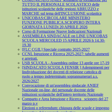
TUTTO IL PERSONALE SCOLASTICO delle
istituzioni scolastiche delle regioni ABRUZZO e
MARCHE sul tema dell'INCLUSIONE scolastica
UNICOBAS:CIRCOLARE MINISTERO
FUNZIONE PUBBLICA.SCIOPERO INTERA
GIORNATA LUNEDi 20 APRILE 2026
Corso di Formazione Nuove Indicazioni Nazionali
ASSEMBLEA SINDACALE on LINE UNICOBAS
SCUOLA MERCOLED 15 APRILE 2026 h 14.30-
19.30
[FLC CGIL] Speciale contratto 2025-2027
CCNL Istruzione e Ricerca 2025-2027: tabelle aumenti
e arretrati.
USB SCUOLA - Assemblea online 13 aprile ore 17-19
[SINDACATO SCUOLA FENSIR ] Adempimenti per
lindividuazione dei docenti di religione cattolica di
ruolo a tempo indeterminato soprannumerari a.s.
2026/2027
Convocazione di un'assemblea sindacale ANIEF
Nazionale on-line, del personale docente delle
istituzioni scolastiche dell'intero territorio Nazionale
Comparto e Area Istruzione e Ricerca_ sciopero del 27
marzo p.v
Elezioni o referendum: chiusura delle scuole e impegno