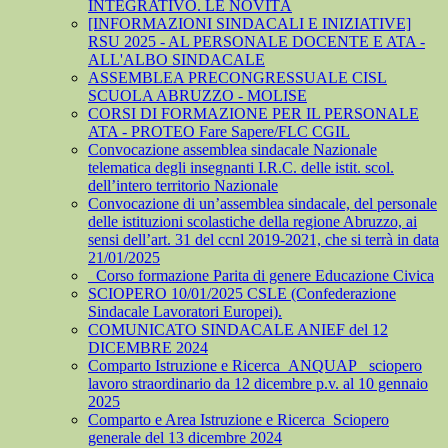
INTEGRATIVO. LE NOVITÀ
[INFORMAZIONI SINDACALI E INIZIATIVE]
RSU 2025 - AL PERSONALE DOCENTE E ATA -
ALL'ALBO SINDACALE
ASSEMBLEA PRECONGRESSUALE CISL
SCUOLA ABRUZZO - MOLISE
CORSI DI FORMAZIONE PER IL PERSONALE
ATA - PROTEO Fare Sapere/FLC CGIL
Convocazione assemblea sindacale Nazionale
telematica degli insegnanti I.R.C. delle istit. scol.
dell’intero territorio Nazionale
Convocazione di un’assemblea sindacale, del personale
delle istituzioni scolastiche della regione Abruzzo, ai
sensi dell’art. 31 del ccnl 2019-2021, che si terrà in data
21/01/2025
_Corso formazione Parita di genere Educazione Civica
SCIOPERO 10/01/2025 CSLE (Confederazione
Sindacale Lavoratori Europei).
COMUNICATO SINDACALE ANIEF del 12
DICEMBRE 2024
Comparto Istruzione e Ricerca_ANQUAP_ sciopero
lavoro straordinario da 12 dicembre p.v. al 10 gennaio
2025
Comparto e Area Istruzione e Ricerca_Sciopero
generale del 13 dicembre 2024