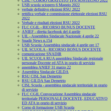
CISL - CORSO GRATUITO TFA SOSTEGNO 2022
USB scuola sciopero 6 Maggio 2022
verbale definitivo elezioni RSU 2022
rettifica verbale e commissione elettorale elezioni RSU
2022
Verbale e risultati elezioni RSU 2022
FLC CGIL - RICORSO BUNUS DOCENTE
ANIEF - diretta facebook del 4 aprile
UIL - Assemblea Sindacale Nazionale 4 aprile 22
Snadir News n.154
USB Scuola: Assemblea sindacale 4 aprile ore 17
UIL SCUOLA - RICORSO BONUS DOCENTE
comunicazione SNADIR
UIL SCUOLA RUA assemblea Sindacale regionale
personale Docente ed ATA in orario di servizio
assemblea ANIEF 31 marzo 22
Assemblea Sindacale GILDA
RSU CISL San Demetrio
RSU GILDA San Demetrio
CISL Scuola - assemblea sindacale territoriale in orario
di servizio
FLC CGIL Convocazione Assemblea sindacale
territoriale PERSONALE DOCENTE, EDUCATIVO
ED ATA in orario di servizio
Corso di formazione USB Scuola