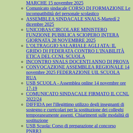
MARCHE 15 novembre 2025
Comunicato sindacale CORSO DI FORMAZIONE Le
incompatibilità del personale scolastico
ASSEMBLEA SINDACALE SNALS-Martedì 2
dicembre 2025
UNICOBAS:CIRCOLARE MINISTERO
FUNZIONE PUBBLICA SCIOPERO INTERA
GIORNATA 28 NOVEMBRE 2025
L’OLTRAGGIO SALARIALE AGLI ATA: IL
GRIDO DI FEDERATA CONTRO L’INABILITÀ
ETICA DEL CCNL SCUOLA
INCONTRO SNALS DOCENTI ANNO DI PROVA
CONVOCAZIONE ASSEMBLEA REGIONALE 14
novembre 2025 FEDERAZIONE UIL SCUOLA
RUA
USB SCUOLA - Assemblea online 14 novembre ore
17-19
COMUNICATO SINDACALE FIRMATO IL CCNL
2022/24
DIFFIDA per l'illegittimo utilizzo degli insegnanti di
sostegno e curricolari per la sostituzione dei colleghi
temporaneamente assenti. Chiarimenti sulle modalità di
sostituzione
USB Scuola: Corso di preparazione al concorso
PNRR3