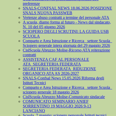
preferenze
SNALS-CONFSAL NEWS 18.06.2026 POSIZIONE
SNALS NUOVA PASSWEB
Vertenze abuso contratti a termine del personale ATA
A scuola, diamo forma al futuro - News dal sindacato,
N. 10 del 05 giugno 2026
SCIOPERO DEGLI SCRUTINI: LA GUIDA USB
SCUOLA
Comparto e Area Istruzione e Ricerca_ settore Scuola_
Sciopero generale intera giornata del 29 maggio 2026
CislScuola Abruzzo Molise-Ricorso ATA reiterazione
contratti
ASSISTENZA CAF AL PERSONALE
ATA_SEGRETERIA FEDERATA
SEGRETERIA FEDERATA_RIDUZIONE
ORGANICO ATA AS 2026-2027
SNALS-Confsal News 15.05.2026 Riforma degli
Istituti Tecnici
Comparto e Area Istruzione e Ricerca_ settore Scuola_
sciopero generale 18 maggio 2026
CislScuola Abruzzo Molise-Comunicato sindacale
COMUNICATO SEMINARIO ANIEF
SORRENTINO 19 MAGGIO 2026 9-13
LANCIANO
Scuola, 7 maggio: sciopero personale Istituti tecnici