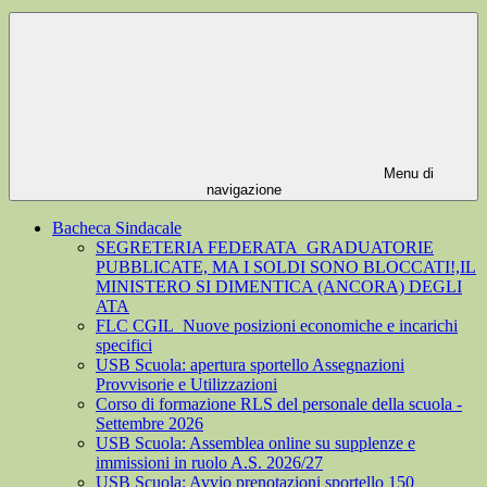
Menu di
navigazione
Bacheca Sindacale
SEGRETERIA FEDERATA_GRADUATORIE
PUBBLICATE, MA I SOLDI SONO BLOCCATI!,IL
MINISTERO SI DIMENTICA (ANCORA) DEGLI
ATA
FLC CGIL_Nuove posizioni economiche e incarichi
specifici
USB Scuola: apertura sportello Assegnazioni
Provvisorie e Utilizzazioni
Corso di formazione RLS del personale della scuola -
Settembre 2026
USB Scuola: Assemblea online su supplenze e
immissioni in ruolo A.S. 2026/27
USB Scuola: Avvio prenotazioni sportello 150