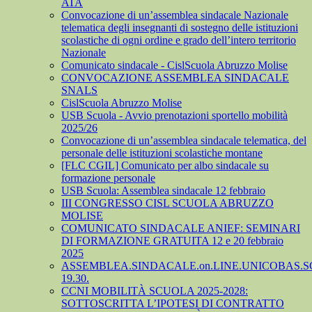
ATA
Convocazione di un’assemblea sindacale Nazionale
telematica degli insegnanti di sostegno delle istituzioni
scolastiche di ogni ordine e grado dell’intero territorio
Nazionale
Comunicato sindacale - CislScuola Abruzzo Molise
CONVOCAZIONE ASSEMBLEA SINDACALE
SNALS
CislScuola Abruzzo Molise
USB Scuola - Avvio prenotazioni sportello mobilità
2025/26
Convocazione di un’assemblea sindacale telematica, del
personale delle istituzioni scolastiche montane
[FLC CGIL] Comunicato per albo sindacale su
formazione personale
USB Scuola: Assemblea sindacale 12 febbraio
III CONGRESSO CISL SCUOLA ABRUZZO
MOLISE
COMUNICATO SINDACALE ANIEF: SEMINARI
DI FORMAZIONE GRATUITA 12 e 20 febbraio
2025
ASSEMBLEA.SINDACALE.on.LINE.UNICOBAS.SCU
19.30.
CCNI MOBILITÀ SCUOLA 2025-2028:
SOTTOSCRITTA L’IPOTESI DI CONTRATTO