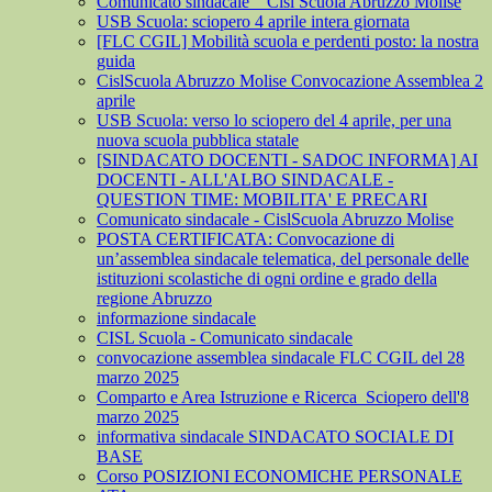
Comunicato sindacale _ Cisl Scuola Abruzzo Molise
USB Scuola: sciopero 4 aprile intera giornata
[FLC CGIL] Mobilità scuola e perdenti posto: la nostra
guida
CislScuola Abruzzo Molise Convocazione Assemblea 2
aprile
USB Scuola: verso lo sciopero del 4 aprile, per una
nuova scuola pubblica statale
[SINDACATO DOCENTI - SADOC INFORMA] AI
DOCENTI - ALL'ALBO SINDACALE -
QUESTION TIME: MOBILITA' E PRECARI
Comunicato sindacale - CislScuola Abruzzo Molise
POSTA CERTIFICATA: Convocazione di
un’assemblea sindacale telematica, del personale delle
istituzioni scolastiche di ogni ordine e grado della
regione Abruzzo
informazione sindacale
CISL Scuola - Comunicato sindacale
convocazione assemblea sindacale FLC CGIL del 28
marzo 2025
Comparto e Area Istruzione e Ricerca_Sciopero dell'8
marzo 2025
informativa sindacale SINDACATO SOCIALE DI
BASE
Corso POSIZIONI ECONOMICHE PERSONALE