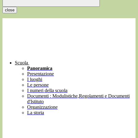
close
Scuola
Panoramica
Presentazione
I luoghi
Le persone
I numeri della scuola
Documenti : Modulistiche,Regolamenti e Documenti
d'Istituto
Organizzazione
La storia