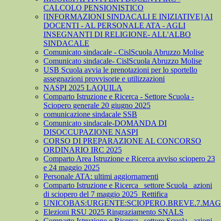
CALCOLO PENSIONISTICO
[INFORMAZIONI SINDACALI E INIZIATIVE] AI
DOCENTI - AL PERSONALE ATA - AGLI
INSEGNANTI DI RELIGIONE- ALL'ALBO
SINDACALE
Comunicato sindacale - CislScuola Abruzzo Molise
Comunicato sindacale- CislScuola Abruzzo Molise
USB Scuola avvia le prenotazioni per lo sportello
assegnazioni provvisorie e utilizzazioni
NASPI 2025 LAQUILA
Comparto Istruzione e Ricerca - Settore Scuola -
Sciopero generale 20 giugno 2025
comunicazione sindacale SSB
Comunicato sindacale-DOMANDA DI
DISOCCUPAZIONE NASPI
CORSO DI PREPARAZIONE AL CONCORSO
ORDINARIO IRC 2025
Comparto Area Istruzione e Ricerca avviso sciopero 23
e 24 maggio 2025
Personale ATA: ultimi aggiornamenti
Comparto Istruzione e Ricerca_ settore Scuola_ azioni
di sciopero del 7 maggio 2025_Rettifica
UNICOBAS:URGENTE:SCIOPERO.BREVE.7.MAGG
Elezioni RSU 2025 Ringraziamento SNALS
Comparto Istruzione e Ricerca_ settore Scuola_ azioni