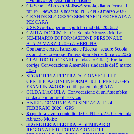
lavorativo del personale scolastico
CislScuola Abruzzo Molise-A scuola, diamo forma al
futuro - News dal sindacato, N. 5 del 20 marzo 2026
GRANDE SUCCESSO SEMINARIO FEDERATA A
PESCARA
USB Scuola: apertura sportello mobilita 2026/27
CARTA DOCENTE_ CislScuola Abruzzo Molise
SEMINARIO DI FORMAZIONE PERSONALE
ATA 23 MARZO 2026 A VERONA
Comparto e Area Istruzione e Ricerca_ settore Scuola_
azioni di sciopero per l'intera giornata del 9 marzo 2026
CLAUDIO DI CESARE (sindacato Gilda)_Errata
corrige Convocazione Assemblea sindacale del 5 marzo
2026
SEGRETERIA FEDERATA_CONSEGUI LE
CERTIFICAZIONI INFORMATICHE PER LE GPS-
ESAMI IN 24 ORE a tutti i parenti degli ATA
GILDA L'AQUILA_Convocazione di un'Assemblea
sindacale in orario di servizio
ANIEF - COMUNICATO SINDACALE 24
FEBBRAIO 2026 . GPS
Riapertura tavolo contrattuale CCNL 25-27- CislScuola
Abruzzo Molise
SEGRETERIA FEDERATA-SEMINARIO
REGIONALE DI FORMAZIONE DEL