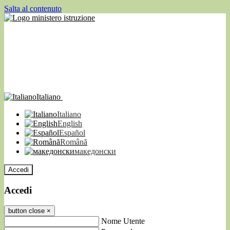
Salta al contenuto
Italiano
Italiano
English
Español
Română
македонски
Accedi
Accedi
button close
×
Nome Utente