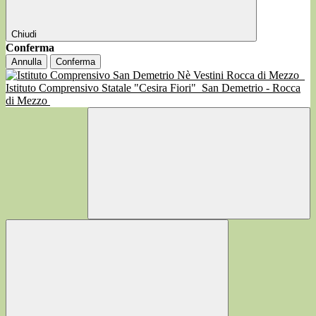
Chiudi
Conferma
Annulla
Conferma
Istituto Comprensivo Statale "Cesira Fiori"
San Demetrio - Rocca
di Mezzo