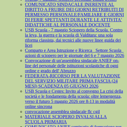
COMUNICATO SINDACALE INERENTE AL
DIRITTO A FRUIRE DEI GIORNI RETRIBUITI DI
PERMESSO PERSONALE/FAMILIARE E GIORNI
DI FERIE SPETTANTI DURANTE LE ATTIVITA'
DIDATTICHE AL PERSONALE DOCENTE
USB Scuola - 7 maggio Sciopero della Scuola. Contro
la leva, la guerra e la scuola di Valditara: una sola
riforma classista, dai tecnici alle nuove linee guida dei
licei
Comparto e Area Istruzione e Ricerca_ Settore Scuola_
azioni di sciopero per le giornate del 6 e 7 maggio 2026
Convocazione di un'assemblea sindacale ANIEF on-
line del personale delle istituzioni scolastiche di ogni
ordine e grado dell' Abruzzo
FEDERATA-RICORSO PER LA VALUTAZIONE
DEL SERVIZIO MILITARE PRIMA FASCIA (24
MESI) SCADENZA 05 GIUGNO 2026
USB Scuola e Cestes: Invito al convegno La crisi della
società e le fondamenta della scuola: oltre lemergenza,
verso il futuro 5 maggio 2026 ore 8-13 in modalità
online sincrona
convocazione assemblea sindacale flc cgil
MATERIALE SCIOPERO INVALSI ALLA
SCUOLA PRIMARIA
COMUNICATO ANIEF seminario di formazione per