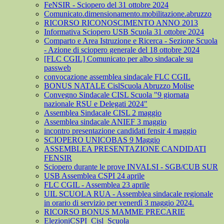
FeNSIR - Sciopero del 31 ottobre 2024
Comunicato.dimensionamento.mobilitazione.abruzzo
RICORSO RICONOSCIMENTO ANNO 2013
Informativa Sciopero USB Scuola 31 ottobre 2024
Comparto e Area Istruzione e Ricerca - Sezione Scuola
- Azione di sciopero generale del 18 ottobre 2024
[FLC CGIL] Comunicato per albo sindacale su
passweb
convocazione assemblea sindacale FLC CGIL
BONUS NATALE CislScuola Abruzzo Molise
Convegno Sindacale CISL Scuola "9 giornata
nazionale RSU e Delegati 2024"
Assemblea Sindacale CISL 2 maggio
Assemblea sindacale ANIEF 3 maggio
incontro presentazione candidati fensir 4 maggio
SCIOPERO UNICOBAS 9 Maggio
ASSEMBLEA PRESENTAZIONE CANDIDATI
FENSIR
Sciopero durante le prove INVALSI - SGB/CUB SUR
USB Assemblea CSPI 24 aprile
FLC CGIL - Assemblea 23 aprile
UIL SCUOLA RUA - Assemblea sindacale regionale
in orario di servizio per venerdì 3 maggio 2024.
RICORSO BONUS MAMME PRECARIE
ElezioniCSPI_Cisl_Scuola