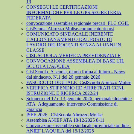
19
CONSEGUI LE CERTIFICAZIONI
INFORMATICHE PER LE GPS-SEGRETERIA
FEDERATA
convocazione assemblea regionale precari_FLC CGIL
CislScuola Abruzzo Molise-comunicato ricorsi
COMUNICATO SINDACALE INERENTE
L'ALLONTANAMENTO DAL POSTO DI
LAVORO DEI DOCENTI SENZA ALUNNI IN
CLASSE
CISL SCUOLA-VERIFICA PREVIDENZIALE
CONVOCAZIONE ASSEMBLEA DI BASE UIL
SCUOLA L'AQUILA
Cisl Scuola_A scuola, diamo forma al futuro - News
dal sindacato, N.1 del 20 gennaio 2026
FASCICOLO DIGITALE- CislScuola Abruzzo Molise
VERIFICA STIPENDIO ED ARRETRATI CCNL
ISTRUZIONE E RICERCA 2022/24
Sciopero del 12 e 13 gennaio 2026_personale docente e
ATA_Adeguamento_intervento Commissione di
garanzia
ISEE 2026_ CislScuola Abruzzo Molise
Assemblea ANIEF ATA 18/12/2025 8-11
Convocazione assemblea sindacale provinciale on line -
ANIEF L'AQUILA del 15/12/2025