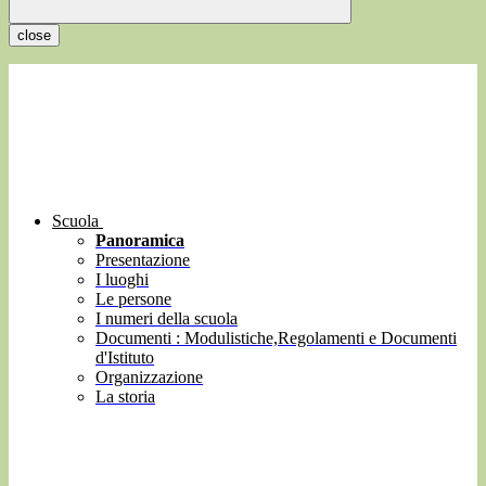
close
Scuola
Panoramica
Presentazione
I luoghi
Le persone
I numeri della scuola
Documenti : Modulistiche,Regolamenti e Documenti
d'Istituto
Organizzazione
La storia