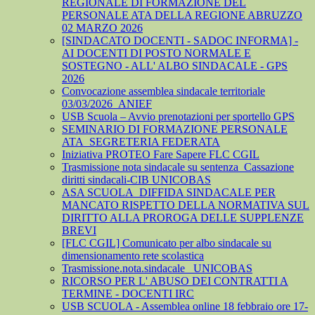
REGIONALE DI FORMAZIONE DEL
PERSONALE ATA DELLA REGIONE ABRUZZO
02 MARZO 2026
[SINDACATO DOCENTI - SADOC INFORMA] -
AI DOCENTI DI POSTO NORMALE E
SOSTEGNO - ALL' ALBO SINDACALE - GPS
2026
Convocazione assemblea sindacale territoriale
03/03/2026_ANIEF
USB Scuola – Avvio prenotazioni per sportello GPS
SEMINARIO DI FORMAZIONE PERSONALE
ATA_SEGRETERIA FEDERATA
Iniziativa PROTEO Fare Sapere FLC CGIL
Trasmissione nota sindacale su sentenza_Cassazione
diritti sindacali-CIB UNICOBAS
ASA SCUOLA_DIFFIDA SINDACALE PER
MANCATO RISPETTO DELLA NORMATIVA SUL
DIRITTO ALLA PROROGA DELLE SUPPLENZE
BREVI
[FLC CGIL] Comunicato per albo sindacale su
dimensionamento rete scolastica
Trasmissione.nota.sindacale _UNICOBAS
RICORSO PER L' ABUSO DEI CONTRATTI A
TERMINE - DOCENTI IRC
USB SCUOLA - Assemblea online 18 febbraio ore 17-