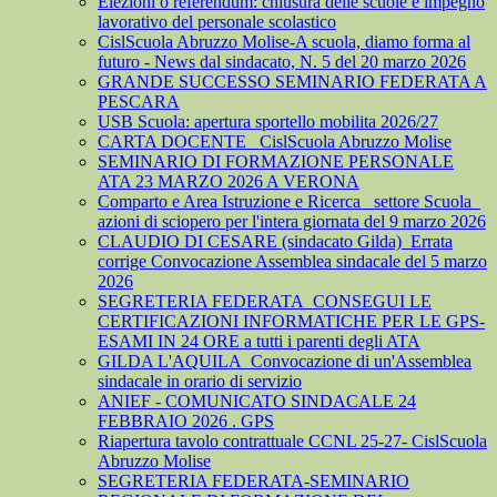
Elezioni o referendum: chiusura delle scuole e impegno
lavorativo del personale scolastico
CislScuola Abruzzo Molise-A scuola, diamo forma al
futuro - News dal sindacato, N. 5 del 20 marzo 2026
GRANDE SUCCESSO SEMINARIO FEDERATA A
PESCARA
USB Scuola: apertura sportello mobilita 2026/27
CARTA DOCENTE_ CislScuola Abruzzo Molise
SEMINARIO DI FORMAZIONE PERSONALE
ATA 23 MARZO 2026 A VERONA
Comparto e Area Istruzione e Ricerca_ settore Scuola_
azioni di sciopero per l'intera giornata del 9 marzo 2026
CLAUDIO DI CESARE (sindacato Gilda)_Errata
corrige Convocazione Assemblea sindacale del 5 marzo
2026
SEGRETERIA FEDERATA_CONSEGUI LE
CERTIFICAZIONI INFORMATICHE PER LE GPS-
ESAMI IN 24 ORE a tutti i parenti degli ATA
GILDA L'AQUILA_Convocazione di un'Assemblea
sindacale in orario di servizio
ANIEF - COMUNICATO SINDACALE 24
FEBBRAIO 2026 . GPS
Riapertura tavolo contrattuale CCNL 25-27- CislScuola
Abruzzo Molise
SEGRETERIA FEDERATA-SEMINARIO