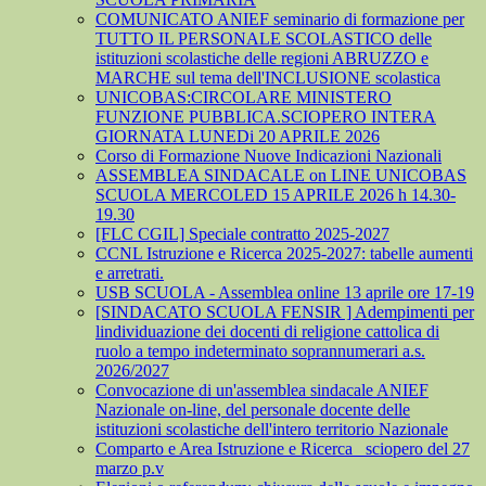
COMUNICATO ANIEF seminario di formazione per
TUTTO IL PERSONALE SCOLASTICO delle
istituzioni scolastiche delle regioni ABRUZZO e
MARCHE sul tema dell'INCLUSIONE scolastica
UNICOBAS:CIRCOLARE MINISTERO
FUNZIONE PUBBLICA.SCIOPERO INTERA
GIORNATA LUNEDi 20 APRILE 2026
Corso di Formazione Nuove Indicazioni Nazionali
ASSEMBLEA SINDACALE on LINE UNICOBAS
SCUOLA MERCOLED 15 APRILE 2026 h 14.30-
19.30
[FLC CGIL] Speciale contratto 2025-2027
CCNL Istruzione e Ricerca 2025-2027: tabelle aumenti
e arretrati.
USB SCUOLA - Assemblea online 13 aprile ore 17-19
[SINDACATO SCUOLA FENSIR ] Adempimenti per
lindividuazione dei docenti di religione cattolica di
ruolo a tempo indeterminato soprannumerari a.s.
2026/2027
Convocazione di un'assemblea sindacale ANIEF
Nazionale on-line, del personale docente delle
istituzioni scolastiche dell'intero territorio Nazionale
Comparto e Area Istruzione e Ricerca_ sciopero del 27
marzo p.v