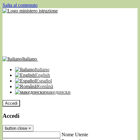
Salta al contenuto
Italiano
Italiano
English
Español
Română
македонски
Accedi
Accedi
button close
×
Nome Utente