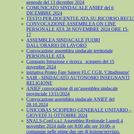
generale del 13 dicembre 2024
COMUNICATO SINDACALE ANIEF del 6
DICEMBRE 2024
TESTO.PER.DOCENTI.E.ATA.SU.RICORSO.RECU
CONVOCAZIONE ASSEMBLEA ON LINE
PERSONALE ATA 28 NOVEMBRE 2024 ORE 15-
17
ASSEMBLEA SINDACALE FUORI
DALL'ORARIO DI LAVORO
Convocazione assemblea sindacale territoriale
PERSONALE ATA
Comparto Istruzione e ricerca_ sciopero del 15
novembre 2024
iniziativa Proteo Fare Sapere FLC CGIL 'Cittadinanze'
SAIR - SINDACATO AUTONOMO INSEGNANTI
RELIGIONE
ANIEF convocazione di un’assemblea sindacale
provinciale 13/11/2024
Convocazione assemblea sindacale ANIEF del
28.10.2024
UNICOBAS SCIOPERO GENERALE UNITARIO –
GIOVEDÍ 31 OTTOBRE 2024
SNALS-Conf.s.a.l. Assemblea Regionale Lunedì 4
novembre 2024 dalle ore 8:00 alle ore 10:00- o
comunque nelle prime due ore di lezione/servizio.