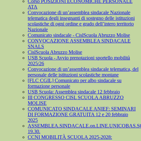
Corso POSIZIONI ECONOMICHE PERSONALE
ATA
Convocazione di un’assemblea sindacale Nazionale
telematica degli insegnanti di sostegno delle istituzioni
scolastiche di ogni ordine e grado dell’intero territorio
Nazionale
Comunicato sindacale - CislScuola Abruzzo Molise
CONVOCAZIONE ASSEMBLEA SINDACALE
SNALS
CislScuola Abruzzo Molise
USB Scuola - Avvio prenotazioni sportello mobilità
2025/26
Convocazione di un’assemblea sindacale telematica, del
personale delle istituzioni scolastiche montane
[FLC CGIL] Comunicato per albo sindacale su
formazione personale
USB Scuola: Assemblea sindacale 12 febbraio
III CONGRESSO CISL SCUOLA ABRUZZO
MOLISE
COMUNICATO SINDACALE ANIEF: SEMINARI
DI FORMAZIONE GRATUITA 12 e 20 febbraio
2025
ASSEMBLEA.SINDACALE.on.LINE.UNICOBAS.SCU
19.30.
CCNI MOBILITÀ SCUOLA 2025-2028: