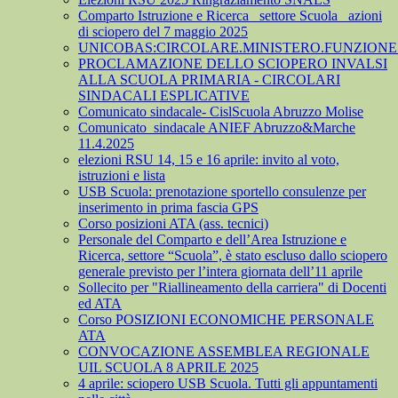
Comparto Istruzione e Ricerca_ settore Scuola_ azioni
di sciopero del 7 maggio 2025
UNICOBAS:CIRCOLARE.MINISTERO.FUNZIONE.
PROCLAMAZIONE DELLO SCIOPERO INVALSI
ALLA SCUOLA PRIMARIA - CIRCOLARI
SINDACALI ESPLICATIVE
Comunicato sindacale- CislScuola Abruzzo Molise
Comunicato_sindacale ANIEF Abruzzo&Marche
11.4.2025
elezioni RSU 14, 15 e 16 aprile: invito al voto,
istruzioni e lista
USB Scuola: prenotazione sportello consulenze per
inserimento in prima fascia GPS
Corso posizioni ATA (ass. tecnici)
Personale del Comparto e dell’Area Istruzione e
Ricerca, settore “Scuola”, è stato escluso dallo sciopero
generale previsto per l’intera giornata dell’11 aprile
Sollecito per "Riallineamento della carriera" di Docenti
ed ATA
Corso POSIZIONI ECONOMICHE PERSONALE
ATA
CONVOCAZIONE ASSEMBLEA REGIONALE
UIL SCUOLA 8 APRILE 2025
4 aprile: sciopero USB Scuola. Tutti gli appuntamenti