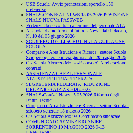
USB Scuola: Avvio prenotazioni sportello 150
preferenze
SNALS-CONFSAL NEWS 18.06.2026 POSIZIONE
SNALS NUOVA PASSWEB
Vertenze abuso contratti a termine del personale ATA
A scuola, diamo forma al futuro - News dal sindacato,
N. 10 del 05 giugno 2026
SCIOPERO DEGLI SCRUTINI: LA GUIDA USB
SCUOLA
Comparto e Area Istruzione e Ricerca_ settore Scuola_
Sciopero generale intera giornata del 29 maggio 2026
CislScuola Abruzzo Molise-Ricorso ATA reiterazione
contratti
ASSISTENZA CAF AL PERSONALE
ATA_SEGRETERIA FEDERATA
SEGRETERIA FEDERATA_RIDUZIONE
ORGANICO ATA AS 2026-2027
SNALS-Confsal News 15.05.2026 Riforma degli
Istituti Tecnici
Comparto e Area Istruzione e Ricerca_ settore Scuola_
sciopero generale 18 maggio 2026
CislScuola Abruzzo Molise-Comunicato sindacale
COMUNICATO SEMINARIO ANIEF
SORRENTINO 19 MAGGIO 2026 9-13
LANCIANO