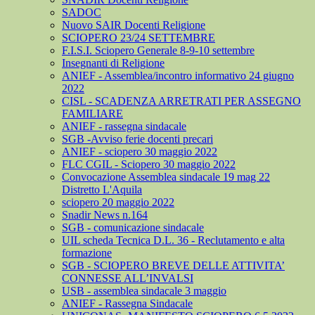
SADOC
Nuovo SAIR Docenti Religione
SCIOPERO 23/24 SETTEMBRE
F.I.S.I. Sciopero Generale 8-9-10 settembre
Insegnanti di Religione
ANIEF - Assemblea/incontro informativo 24 giugno
2022
CISL - SCADENZA ARRETRATI PER ASSEGNO
FAMILIARE
ANIEF - rassegna sindacale
SGB -Avviso ferie docenti precari
ANIEF - sciopero 30 maggio 2022
FLC CGIL - Sciopero 30 maggio 2022
Convocazione Assemblea sindacale 19 mag 22
Distretto L'Aquila
sciopero 20 maggio 2022
Snadir News n.164
SGB - comunicazione sindacale
UIL scheda Tecnica D.L. 36 - Reclutamento e alta
formazione
SGB - SCIOPERO BREVE DELLE ATTIVITA’
CONNESSE ALL’INVALSI
USB - assemblea sindacale 3 maggio
ANIEF - Rassegna Sindacale