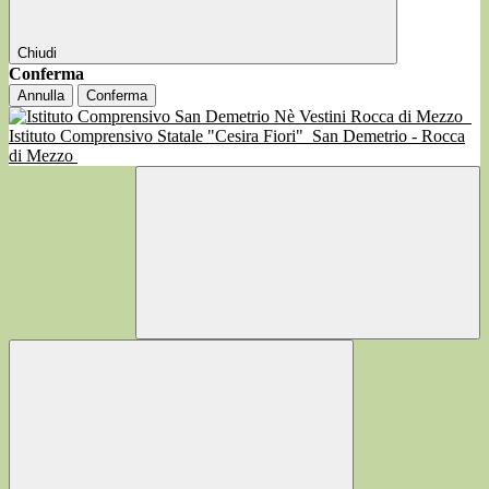
Chiudi
Conferma
Annulla
Conferma
Istituto Comprensivo Statale "Cesira Fiori"
San Demetrio - Rocca
di Mezzo