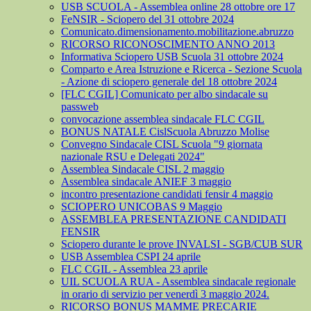
USB SCUOLA - Assemblea online 28 ottobre ore 17
FeNSIR - Sciopero del 31 ottobre 2024
Comunicato.dimensionamento.mobilitazione.abruzzo
RICORSO RICONOSCIMENTO ANNO 2013
Informativa Sciopero USB Scuola 31 ottobre 2024
Comparto e Area Istruzione e Ricerca - Sezione Scuola
- Azione di sciopero generale del 18 ottobre 2024
[FLC CGIL] Comunicato per albo sindacale su
passweb
convocazione assemblea sindacale FLC CGIL
BONUS NATALE CislScuola Abruzzo Molise
Convegno Sindacale CISL Scuola "9 giornata
nazionale RSU e Delegati 2024"
Assemblea Sindacale CISL 2 maggio
Assemblea sindacale ANIEF 3 maggio
incontro presentazione candidati fensir 4 maggio
SCIOPERO UNICOBAS 9 Maggio
ASSEMBLEA PRESENTAZIONE CANDIDATI
FENSIR
Sciopero durante le prove INVALSI - SGB/CUB SUR
USB Assemblea CSPI 24 aprile
FLC CGIL - Assemblea 23 aprile
UIL SCUOLA RUA - Assemblea sindacale regionale
in orario di servizio per venerdì 3 maggio 2024.
RICORSO BONUS MAMME PRECARIE