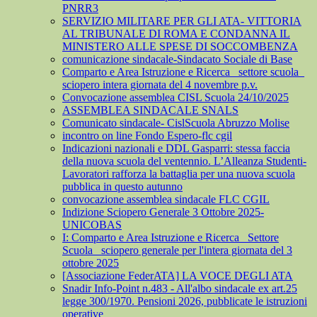
PNRR3
SERVIZIO MILITARE PER GLI ATA- VITTORIA
AL TRIBUNALE DI ROMA E CONDANNA IL
MINISTERO ALLE SPESE DI SOCCOMBENZA
comunicazione sindacale-Sindacato Sociale di Base
Comparto e Area Istruzione e Ricerca_ settore scuola_
sciopero intera giornata del 4 novembre p.v.
Convocazione assemblea CISL Scuola 24/10/2025
ASSEMBLEA SINDACALE SNALS
Comunicato sindacale- CislScuola Abruzzo Molise
incontro on line Fondo Espero-flc cgil
Indicazioni nazionali e DDL Gasparri: stessa faccia
della nuova scuola del ventennio. L’Alleanza Studenti-
Lavoratori rafforza la battaglia per una nuova scuola
pubblica in questo autunno
convocazione assemblea sindacale FLC CGIL
Indizione Sciopero Generale 3 Ottobre 2025-
UNICOBAS
I: Comparto e Area Istruzione e Ricerca_ Settore
Scuola_ sciopero generale per l'intera giornata del 3
ottobre 2025
[Associazione FederATA] LA VOCE DEGLI ATA
Snadir Info-Point n.483 - All'albo sindacale ex art.25
legge 300/1970. Pensioni 2026, pubblicate le istruzioni
operative