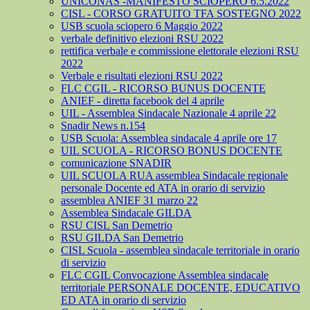
UNICONAS -MANIFESTO SCIOPERO 6.5.2022
CISL - CORSO GRATUITO TFA SOSTEGNO 2022
USB scuola sciopero 6 Maggio 2022
verbale definitivo elezioni RSU 2022
rettifica verbale e commissione elettorale elezioni RSU
2022
Verbale e risultati elezioni RSU 2022
FLC CGIL - RICORSO BUNUS DOCENTE
ANIEF - diretta facebook del 4 aprile
UIL - Assemblea Sindacale Nazionale 4 aprile 22
Snadir News n.154
USB Scuola: Assemblea sindacale 4 aprile ore 17
UIL SCUOLA - RICORSO BONUS DOCENTE
comunicazione SNADIR
UIL SCUOLA RUA assemblea Sindacale regionale
personale Docente ed ATA in orario di servizio
assemblea ANIEF 31 marzo 22
Assemblea Sindacale GILDA
RSU CISL San Demetrio
RSU GILDA San Demetrio
CISL Scuola - assemblea sindacale territoriale in orario
di servizio
FLC CGIL Convocazione Assemblea sindacale
territoriale PERSONALE DOCENTE, EDUCATIVO
ED ATA in orario di servizio