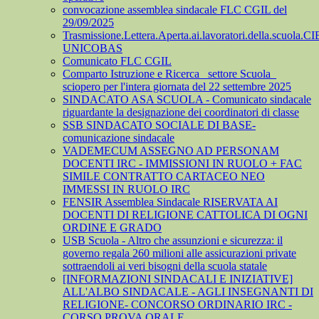
convocazione assemblea sindacale FLC CGIL del
29/09/2025
Trasmissione.Lettera.Aperta.ai.lavoratori.della.scuola.CI
UNICOBAS
Comunicato FLC CGIL
Comparto Istruzione e Ricerca_ settore Scuola_
sciopero per l'intera giornata del 22 settembre 2025
SINDACATO ASA SCUOLA - Comunicato sindacale
riguardante la designazione dei coordinatori di classe
SSB SINDACATO SOCIALE DI BASE-
comunicazione sindacale
VADEMECUM ASSEGNO AD PERSONAM
DOCENTI IRC - IMMISSIONI IN RUOLO + FAC
SIMILE CONTRATTO CARTACEO NEO
IMMESSI IN RUOLO IRC
FENSIR Assemblea Sindacale RISERVATA AI
DOCENTI DI RELIGIONE CATTOLICA DI OGNI
ORDINE E GRADO
USB Scuola - Altro che assunzioni e sicurezza: il
governo regala 260 milioni alle assicurazioni private
sottraendoli ai veri bisogni della scuola statale
[INFORMAZIONI SINDACALI E INIZIATIVE]
ALL'ALBO SINDACALE - AGLI INSEGNANTI DI
RELIGIONE- CONCORSO ORDINARIO IRC -
CORSO PROVA ORALE