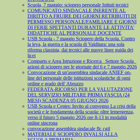
Scuola, 7 maggio: sciopero personale Istituti tecnici
COMUNICATO SINDACALE INERENTE AL
DIRITTO A FRUIRE DEI GIORNI RETRIBUITI DI
PERMESSO PERSONALE/FAMILIARE E GIORNI
DI FERIE SPETTANTI DURANTE LE ATTIVITA'
DIDATTICHE AL PERSONALE DOCENTE
USB Scuola - 7 maggio Sciopero della Scuola. Contro
la leva, la guerra e la scuola di Valditara: una sola
riforma classista, dai tecnici alle nuove linee guida dei
licei
Comparto e Area Istruzione e Ricerca_ Settore Scuola_
azioni di sciopero per le giornate del 6 e 7 maggio 2026
Convocazione di un'assemblea sindacale ANIEF on-
line del personale delle istituzioni scolastiche di ogni
ordine e grado dell' Abruzzo
FEDERATA-RICORSO PER LA VALUTAZIONE
DEL SERVIZIO MILITARE PRIMA FASCIA (24
MESI) SCADENZA 05 GIUGNO 2026
USB Scuola e Cestes: Invito al convegno La crisi della
società e le fondamenta della scuola: oltre lemergenza,
verso il futuro 5 maggio 2026 ore 8-13 in modalità
online sincrona
convocazione assemblea sindacale flc cgil
MATERIALE SCIOPERO INVALSI ALLA
SCUOLA PRIMARIA