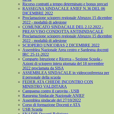
Ricorso contratti a tempo determinato e bonus precari
RASSEGNA SINDACALE ANIEF N.36 DEL 06
DICEMBRE 2022
Proclamazione sciopero regionale Abruzzo 15 dicembre
2022 - modalità di adesione
COMUNICATO SINDACALE DEL 2.12.2022 -
PREAVVISO CONDOTTA ANTISINDACALE
Proclamazione sciopero regionale Abruzzo 15 dicembre
2022 - modalità di adesione
SCIOPERO UNICOBAS 2 DICEMBRE 2022
Assemblea Nazionale Area centro e Sardegna docenti
IRC 25-11-2022
Comparto Istruzione e Ricerca – Sezione Scuola -
Azioni di sciopero intera giornata del 18 novembre
2022 proclamata da SISA
ASSEMBLEA SINDACALE in videoconferenza per
il personale della scuola
FEDER.ATA CHIEDE INCONTRO CON
MINISTRO VALDITARA
Campagna contro il carovita - USB
Rassegna Sindacale Nazionale ANIEF
Assemblea sindacale del 27/10/2022
Corso di formazione Docenti e ATA
USB Scuola
SNADIR Docenti Religione