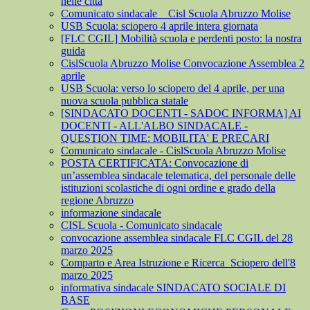
nelle città
Comunicato sindacale _ Cisl Scuola Abruzzo Molise
USB Scuola: sciopero 4 aprile intera giornata
[FLC CGIL] Mobilità scuola e perdenti posto: la nostra
guida
CislScuola Abruzzo Molise Convocazione Assemblea 2
aprile
USB Scuola: verso lo sciopero del 4 aprile, per una
nuova scuola pubblica statale
[SINDACATO DOCENTI - SADOC INFORMA] AI
DOCENTI - ALL'ALBO SINDACALE -
QUESTION TIME: MOBILITA' E PRECARI
Comunicato sindacale - CislScuola Abruzzo Molise
POSTA CERTIFICATA: Convocazione di
un’assemblea sindacale telematica, del personale delle
istituzioni scolastiche di ogni ordine e grado della
regione Abruzzo
informazione sindacale
CISL Scuola - Comunicato sindacale
convocazione assemblea sindacale FLC CGIL del 28
marzo 2025
Comparto e Area Istruzione e Ricerca_Sciopero dell'8
marzo 2025
informativa sindacale SINDACATO SOCIALE DI
BASE