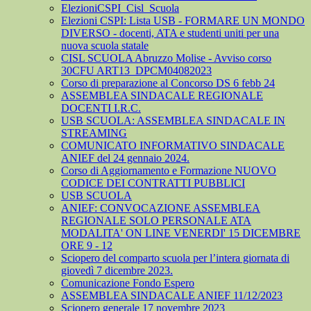
ElezioniCSPI_Cisl_Scuola
Elezioni CSPI: Lista USB - FORMARE UN MONDO
DIVERSO - docenti, ATA e studenti uniti per una
nuova scuola statale
CISL SCUOLA Abruzzo Molise - Avviso corso
30CFU ART13_DPCM04082023
Corso di preparazione al Concorso DS 6 febb 24
ASSEMBLEA SINDACALE REGIONALE
DOCENTI I.R.C.
USB SCUOLA: ASSEMBLEA SINDACALE IN
STREAMING
COMUNICATO INFORMATIVO SINDACALE
ANIEF del 24 gennaio 2024.
Corso di Aggiornamento e Formazione NUOVO
CODICE DEI CONTRATTI PUBBLICI
USB SCUOLA
ANIEF: CONVOCAZIONE ASSEMBLEA
REGIONALE SOLO PERSONALE ATA
MODALITA' ON LINE VENERDI' 15 DICEMBRE
ORE 9 - 12
Sciopero del comparto scuola per l’intera giornata di
giovedì 7 dicembre 2023.
Comunicazione Fondo Espero
ASSEMBLEA SINDACALE ANIEF 11/12/2023
Sciopero generale 17 novembre 2023