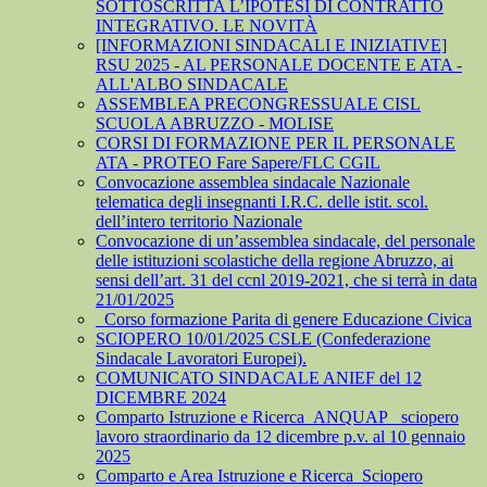
SOTTOSCRITTA L’IPOTESI DI CONTRATTO
INTEGRATIVO. LE NOVITÀ
[INFORMAZIONI SINDACALI E INIZIATIVE]
RSU 2025 - AL PERSONALE DOCENTE E ATA -
ALL'ALBO SINDACALE
ASSEMBLEA PRECONGRESSUALE CISL
SCUOLA ABRUZZO - MOLISE
CORSI DI FORMAZIONE PER IL PERSONALE
ATA - PROTEO Fare Sapere/FLC CGIL
Convocazione assemblea sindacale Nazionale
telematica degli insegnanti I.R.C. delle istit. scol.
dell’intero territorio Nazionale
Convocazione di un’assemblea sindacale, del personale
delle istituzioni scolastiche della regione Abruzzo, ai
sensi dell’art. 31 del ccnl 2019-2021, che si terrà in data
21/01/2025
_Corso formazione Parita di genere Educazione Civica
SCIOPERO 10/01/2025 CSLE (Confederazione
Sindacale Lavoratori Europei).
COMUNICATO SINDACALE ANIEF del 12
DICEMBRE 2024
Comparto Istruzione e Ricerca_ANQUAP_ sciopero
lavoro straordinario da 12 dicembre p.v. al 10 gennaio
2025
Comparto e Area Istruzione e Ricerca_Sciopero