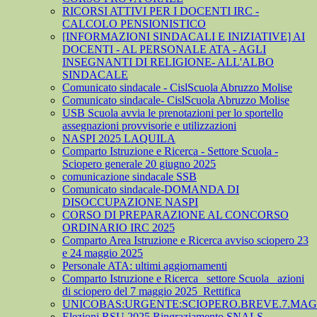
RICORSI ATTIVI PER I DOCENTI IRC -
CALCOLO PENSIONISTICO
[INFORMAZIONI SINDACALI E INIZIATIVE] AI
DOCENTI - AL PERSONALE ATA - AGLI
INSEGNANTI DI RELIGIONE- ALL'ALBO
SINDACALE
Comunicato sindacale - CislScuola Abruzzo Molise
Comunicato sindacale- CislScuola Abruzzo Molise
USB Scuola avvia le prenotazioni per lo sportello
assegnazioni provvisorie e utilizzazioni
NASPI 2025 LAQUILA
Comparto Istruzione e Ricerca - Settore Scuola -
Sciopero generale 20 giugno 2025
comunicazione sindacale SSB
Comunicato sindacale-DOMANDA DI
DISOCCUPAZIONE NASPI
CORSO DI PREPARAZIONE AL CONCORSO
ORDINARIO IRC 2025
Comparto Area Istruzione e Ricerca avviso sciopero 23
e 24 maggio 2025
Personale ATA: ultimi aggiornamenti
Comparto Istruzione e Ricerca_ settore Scuola_ azioni
di sciopero del 7 maggio 2025_Rettifica
UNICOBAS:URGENTE:SCIOPERO.BREVE.7.MAGG
Elezioni RSU 2025 Ringraziamento SNALS