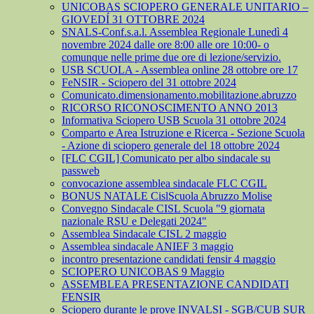
UNICOBAS SCIOPERO GENERALE UNITARIO –
GIOVEDÍ 31 OTTOBRE 2024
SNALS-Conf.s.a.l. Assemblea Regionale Lunedì 4
novembre 2024 dalle ore 8:00 alle ore 10:00- o
comunque nelle prime due ore di lezione/servizio.
USB SCUOLA - Assemblea online 28 ottobre ore 17
FeNSIR - Sciopero del 31 ottobre 2024
Comunicato.dimensionamento.mobilitazione.abruzzo
RICORSO RICONOSCIMENTO ANNO 2013
Informativa Sciopero USB Scuola 31 ottobre 2024
Comparto e Area Istruzione e Ricerca - Sezione Scuola
- Azione di sciopero generale del 18 ottobre 2024
[FLC CGIL] Comunicato per albo sindacale su
passweb
convocazione assemblea sindacale FLC CGIL
BONUS NATALE CislScuola Abruzzo Molise
Convegno Sindacale CISL Scuola "9 giornata
nazionale RSU e Delegati 2024"
Assemblea Sindacale CISL 2 maggio
Assemblea sindacale ANIEF 3 maggio
incontro presentazione candidati fensir 4 maggio
SCIOPERO UNICOBAS 9 Maggio
ASSEMBLEA PRESENTAZIONE CANDIDATI
FENSIR
Sciopero durante le prove INVALSI - SGB/CUB SUR