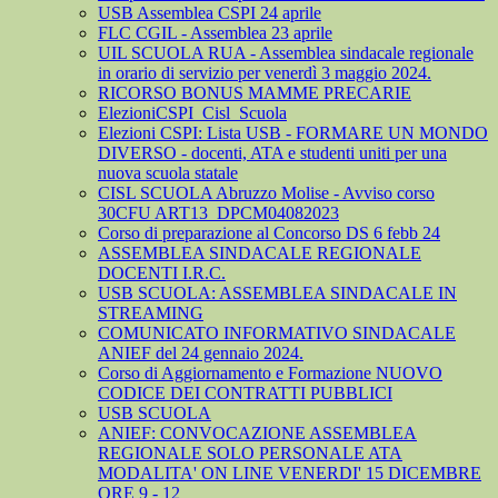
USB Assemblea CSPI 24 aprile
FLC CGIL - Assemblea 23 aprile
UIL SCUOLA RUA - Assemblea sindacale regionale
in orario di servizio per venerdì 3 maggio 2024.
RICORSO BONUS MAMME PRECARIE
ElezioniCSPI_Cisl_Scuola
Elezioni CSPI: Lista USB - FORMARE UN MONDO
DIVERSO - docenti, ATA e studenti uniti per una
nuova scuola statale
CISL SCUOLA Abruzzo Molise - Avviso corso
30CFU ART13_DPCM04082023
Corso di preparazione al Concorso DS 6 febb 24
ASSEMBLEA SINDACALE REGIONALE
DOCENTI I.R.C.
USB SCUOLA: ASSEMBLEA SINDACALE IN
STREAMING
COMUNICATO INFORMATIVO SINDACALE
ANIEF del 24 gennaio 2024.
Corso di Aggiornamento e Formazione NUOVO
CODICE DEI CONTRATTI PUBBLICI
USB SCUOLA
ANIEF: CONVOCAZIONE ASSEMBLEA
REGIONALE SOLO PERSONALE ATA
MODALITA' ON LINE VENERDI' 15 DICEMBRE
ORE 9 - 12