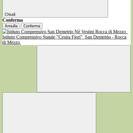
Chiudi
Conferma
Annulla
Conferma
Istituto Comprensivo Statale "Cesira Fiori"
San Demetrio - Rocca
di Mezzo