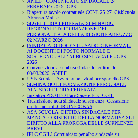
ANIEF - COMUNICATO SINDACALE 24
FEBBRAIO 2026 . GPS
Riapertura tavolo contrattuale CCNL 25-27- CislScuola
Abruzzo Molise
SEGRETERIA FEDERATA-SEMINARIO
REGIONALE DI FORMAZIONE DEL
PERSONALE ATA DELLA REGIONE ABRUZZO
02 MARZO 2026
[SINDACATO DOCENTI - SADOC INFORMA] -
AI DOCENTI DI POSTO NORMALE E
SOSTEGNO - ALL' ALBO SINDACALE - GPS
2026
Convocazione assemblea sindacale territoriale
03/03/2026_ANIEF
USB Scuola – Avvio prenotazioni per sportello GPS
SEMINARIO DI FORMAZIONE PERSONALE
ATA_SEGRETERIA FEDERATA
Iniziativa PROTEO Fare Sapere FLC CGIL
Trasmissione nota sindacale su sentenza_Cassazione
diritti sindacali-CIB UNICOBAS
ASA SCUOLA_DIFFIDA SINDACALE PER
MANCATO RISPETTO DELLA NORMATIVA SUL
DIRITTO ALLA PROROGA DELLE SUPPLENZE
BREVI
[FLC CGIL] Comunicato per albo sindacale su