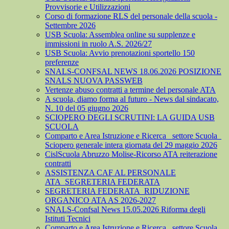
Provvisorie e Utilizzazioni
Corso di formazione RLS del personale della scuola -
Settembre 2026
USB Scuola: Assemblea online su supplenze e
immissioni in ruolo A.S. 2026/27
USB Scuola: Avvio prenotazioni sportello 150
preferenze
SNALS-CONFSAL NEWS 18.06.2026 POSIZIONE
SNALS NUOVA PASSWEB
Vertenze abuso contratti a termine del personale ATA
A scuola, diamo forma al futuro - News dal sindacato,
N. 10 del 05 giugno 2026
SCIOPERO DEGLI SCRUTINI: LA GUIDA USB
SCUOLA
Comparto e Area Istruzione e Ricerca_ settore Scuola_
Sciopero generale intera giornata del 29 maggio 2026
CislScuola Abruzzo Molise-Ricorso ATA reiterazione
contratti
ASSISTENZA CAF AL PERSONALE
ATA_SEGRETERIA FEDERATA
SEGRETERIA FEDERATA_RIDUZIONE
ORGANICO ATA AS 2026-2027
SNALS-Confsal News 15.05.2026 Riforma degli
Istituti Tecnici
Comparto e Area Istruzione e Ricerca_ settore Scuola_