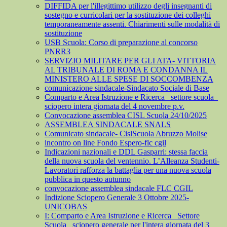
DIFFIDA per l'illegittimo utilizzo degli insegnanti di
sostegno e curricolari per la sostituzione dei colleghi
temporaneamente assenti. Chiarimenti sulle modalità di
sostituzione
USB Scuola: Corso di preparazione al concorso
PNRR3
SERVIZIO MILITARE PER GLI ATA- VITTORIA
AL TRIBUNALE DI ROMA E CONDANNA IL
MINISTERO ALLE SPESE DI SOCCOMBENZA
comunicazione sindacale-Sindacato Sociale di Base
Comparto e Area Istruzione e Ricerca_ settore scuola_
sciopero intera giornata del 4 novembre p.v.
Convocazione assemblea CISL Scuola 24/10/2025
ASSEMBLEA SINDACALE SNALS
Comunicato sindacale- CislScuola Abruzzo Molise
incontro on line Fondo Espero-flc cgil
Indicazioni nazionali e DDL Gasparri: stessa faccia
della nuova scuola del ventennio. L’Alleanza Studenti-
Lavoratori rafforza la battaglia per una nuova scuola
pubblica in questo autunno
convocazione assemblea sindacale FLC CGIL
Indizione Sciopero Generale 3 Ottobre 2025-
UNICOBAS
I: Comparto e Area Istruzione e Ricerca_ Settore
Scuola_ sciopero generale per l'intera giornata del 3