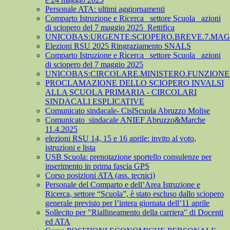
Personale ATA: ultimi aggiornamenti
Comparto Istruzione e Ricerca_ settore Scuola_ azioni
di sciopero del 7 maggio 2025_Rettifica
UNICOBAS:URGENTE:SCIOPERO.BREVE.7.MAGG
Elezioni RSU 2025 Ringraziamento SNALS
Comparto Istruzione e Ricerca_ settore Scuola_ azioni
di sciopero del 7 maggio 2025
UNICOBAS:CIRCOLARE.MINISTERO.FUNZIONE.
PROCLAMAZIONE DELLO SCIOPERO INVALSI
ALLA SCUOLA PRIMARIA - CIRCOLARI
SINDACALI ESPLICATIVE
Comunicato sindacale- CislScuola Abruzzo Molise
Comunicato_sindacale ANIEF Abruzzo&Marche
11.4.2025
elezioni RSU 14, 15 e 16 aprile: invito al voto,
istruzioni e lista
USB Scuola: prenotazione sportello consulenze per
inserimento in prima fascia GPS
Corso posizioni ATA (ass. tecnici)
Personale del Comparto e dell’Area Istruzione e
Ricerca, settore “Scuola”, è stato escluso dallo sciopero
generale previsto per l’intera giornata dell’11 aprile
Sollecito per "Riallineamento della carriera" di Docenti
ed ATA