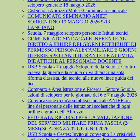
sciopero generale 18 maggio 2026
CislScuola Abruzzo Molise-Comunicato sindacale
COMUNICATO SEMINARIO ANIEF
SORRENTINO 19 MAGGIO 2026 9-13
LANCIANO
Scuola, 7 maggio: sciopero personale Istituti tecnici
COMUNICATO SINDACALE INERENTE AL
DIRITTO A FRUIRE DEI GIORNI RETRIBUITI DI
PERMESSO PERSONALE/FAMILIARE E GIORNI
DI FERIE SPETTANTI DURANTE LE ATTIVITA'
DIDATTICHE AL PERSONALE DOCENTE
USB Scuola - 7 maggio Sciopero della Scuola. Contro
la leva, la guerra e la scuola di Valditara: una sola
riforma classista, dai tecnici alle nuove linee guida dei
licei
Comparto e Area Istruzione e Ricerca_ Settore Scuola_
azioni di sciopero per le giornate del 6 e 7 maggio 2026
Convocazione di un'assemblea sindacale ANIEF on-
line del personale delle istituzioni scolastiche di ogni
ordine e grado dell' Abruzzo
FEDERATA-RICORSO PER LA VALUTAZIONE
DEL SERVIZIO MILITARE PRIMA FASCIA (24
MESI) SCADENZA 05 GIUGNO 2026
USB Scuola e Cestes: Invito al convegno La crisi della
società e le fondamenta della scuola: oltre lemergenza,