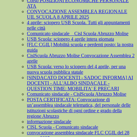
Corso POSIZIONI ECONOMICHE PERSONALE
ATA
CONVOCAZIONE ASSEMBLEA REGIONALE
UIL SCUOLA 8 APRILE 2025
4 aprile: sciopero USB Scuola. Tutti gli appuntamenti
nelle città
Comunicato sindacale _ Cisl Scuola Abruzzo Molise
USB Scuola: sciopero 4 aprile intera giornata
[FLC CGIL] Mobilità scuola e perdenti posto: la nostra
guida
CislScuola Abruzzo Molise Convocazione Assemblea 2
aprile
USB Scuola: verso lo sciopero del 4 aprile, per una
nuova scuola pubblica statale
[SINDACATO DOCENTI - SADOC INFORMA] AI
DOCENTI - ALL'ALBO SINDACALE -
QUESTION TIME: MOBILITA' E PRECARI
Comunicato sindacale - CislScuola Abruzzo Molise
POSTA CERTIFICATA: Convocazione di
un’assemblea sindacale telematica, del personale delle
istituzioni scolastiche di ogni ordine e grado della
regione Abruzzo
informazione sindacale
CISL Scuola - Comunicato sindacale
convocazione assemblea sindacale FLC CGIL del 28