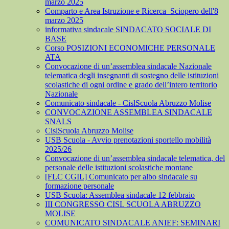
marzo 2025
Comparto e Area Istruzione e Ricerca_Sciopero dell'8
marzo 2025
informativa sindacale SINDACATO SOCIALE DI
BASE
Corso POSIZIONI ECONOMICHE PERSONALE
ATA
Convocazione di un’assemblea sindacale Nazionale
telematica degli insegnanti di sostegno delle istituzioni
scolastiche di ogni ordine e grado dell’intero territorio
Nazionale
Comunicato sindacale - CislScuola Abruzzo Molise
CONVOCAZIONE ASSEMBLEA SINDACALE
SNALS
CislScuola Abruzzo Molise
USB Scuola - Avvio prenotazioni sportello mobilità
2025/26
Convocazione di un’assemblea sindacale telematica, del
personale delle istituzioni scolastiche montane
[FLC CGIL] Comunicato per albo sindacale su
formazione personale
USB Scuola: Assemblea sindacale 12 febbraio
III CONGRESSO CISL SCUOLA ABRUZZO
MOLISE
COMUNICATO SINDACALE ANIEF: SEMINARI