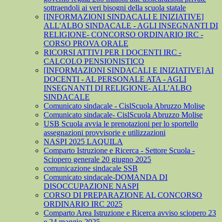
sottraendoli ai veri bisogni della scuola statale
[INFORMAZIONI SINDACALI E INIZIATIVE]
ALL'ALBO SINDACALE - AGLI INSEGNANTI DI
RELIGIONE- CONCORSO ORDINARIO IRC -
CORSO PROVA ORALE
RICORSI ATTIVI PER I DOCENTI IRC -
CALCOLO PENSIONISTICO
[INFORMAZIONI SINDACALI E INIZIATIVE] AI
DOCENTI - AL PERSONALE ATA - AGLI
INSEGNANTI DI RELIGIONE- ALL'ALBO
SINDACALE
Comunicato sindacale - CislScuola Abruzzo Molise
Comunicato sindacale- CislScuola Abruzzo Molise
USB Scuola avvia le prenotazioni per lo sportello
assegnazioni provvisorie e utilizzazioni
NASPI 2025 LAQUILA
Comparto Istruzione e Ricerca - Settore Scuola -
Sciopero generale 20 giugno 2025
comunicazione sindacale SSB
Comunicato sindacale-DOMANDA DI
DISOCCUPAZIONE NASPI
CORSO DI PREPARAZIONE AL CONCORSO
ORDINARIO IRC 2025
Comparto Area Istruzione e Ricerca avviso sciopero 23
e 24 maggio 2025