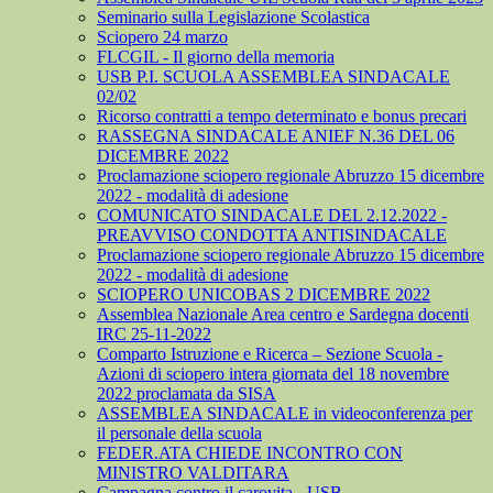
Seminario sulla Legislazione Scolastica
Sciopero 24 marzo
FLCGIL - Il giorno della memoria
USB P.I. SCUOLA ASSEMBLEA SINDACALE
02/02
Ricorso contratti a tempo determinato e bonus precari
RASSEGNA SINDACALE ANIEF N.36 DEL 06
DICEMBRE 2022
Proclamazione sciopero regionale Abruzzo 15 dicembre
2022 - modalità di adesione
COMUNICATO SINDACALE DEL 2.12.2022 -
PREAVVISO CONDOTTA ANTISINDACALE
Proclamazione sciopero regionale Abruzzo 15 dicembre
2022 - modalità di adesione
SCIOPERO UNICOBAS 2 DICEMBRE 2022
Assemblea Nazionale Area centro e Sardegna docenti
IRC 25-11-2022
Comparto Istruzione e Ricerca – Sezione Scuola -
Azioni di sciopero intera giornata del 18 novembre
2022 proclamata da SISA
ASSEMBLEA SINDACALE in videoconferenza per
il personale della scuola
FEDER.ATA CHIEDE INCONTRO CON
MINISTRO VALDITARA
Campagna contro il carovita - USB