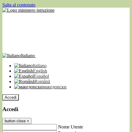
Salta al contenuto
Italiano
Italiano
English
Español
Română
македонски
Accedi
Accedi
button close
×
Nome Utente