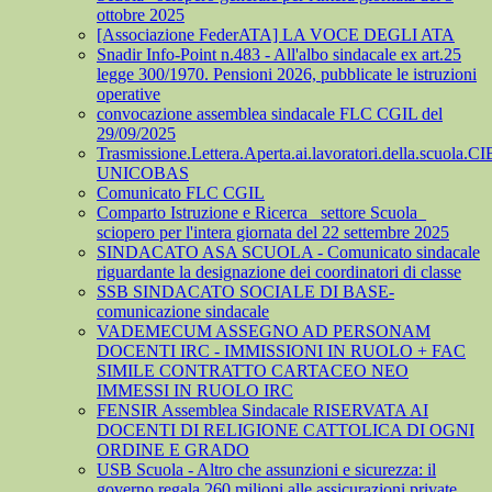
ottobre 2025
[Associazione FederATA] LA VOCE DEGLI ATA
Snadir Info-Point n.483 - All'albo sindacale ex art.25
legge 300/1970. Pensioni 2026, pubblicate le istruzioni
operative
convocazione assemblea sindacale FLC CGIL del
29/09/2025
Trasmissione.Lettera.Aperta.ai.lavoratori.della.scuola.CI
UNICOBAS
Comunicato FLC CGIL
Comparto Istruzione e Ricerca_ settore Scuola_
sciopero per l'intera giornata del 22 settembre 2025
SINDACATO ASA SCUOLA - Comunicato sindacale
riguardante la designazione dei coordinatori di classe
SSB SINDACATO SOCIALE DI BASE-
comunicazione sindacale
VADEMECUM ASSEGNO AD PERSONAM
DOCENTI IRC - IMMISSIONI IN RUOLO + FAC
SIMILE CONTRATTO CARTACEO NEO
IMMESSI IN RUOLO IRC
FENSIR Assemblea Sindacale RISERVATA AI
DOCENTI DI RELIGIONE CATTOLICA DI OGNI
ORDINE E GRADO
USB Scuola - Altro che assunzioni e sicurezza: il
governo regala 260 milioni alle assicurazioni private