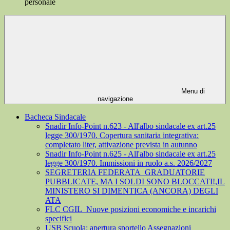
personale
Menu di
navigazione
Bacheca Sindacale
Snadir Info-Point n.623 - All'albo sindacale ex art.25
legge 300/1970. Copertura sanitaria integrativa:
completato liter, attivazione prevista in autunno
Snadir Info-Point n.625 - All'albo sindacale ex art.25
legge 300/1970. Immissioni in ruolo a.s. 2026/2027
SEGRETERIA FEDERATA_GRADUATORIE
PUBBLICATE, MA I SOLDI SONO BLOCCATI!,IL
MINISTERO SI DIMENTICA (ANCORA) DEGLI
ATA
FLC CGIL_Nuove posizioni economiche e incarichi
specifici
USB Scuola: apertura sportello Assegnazioni