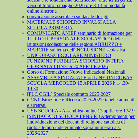
verso il futuro 5 maggio 2026 ore 8-13 in modalità
online sincrona
convocazione assemblea sindacale flc cgil
MATERIALE SCIOPERO INVALSI ALLA
SCUOLA PRIMARIA
COMUNICATO ANIEF seminario di formazione per
TUTTO IL PERSONALE SCOLASTICO delle
istituzioni scolastiche delle regioni ABRUZZO e
MARCHE sul tema dell'INCLUSIONE scolastica
UNICOBAS:CIRCOLARE MINISTERO
FUNZIONE PUBBLICA.SCIOPERO INTERA
GIORNATA LUNEDi 20 APRILE 2026
Corso di Formazione Nuove Indicazioni Nazionali
ASSEMBLEA SINDACALE on LINE UNICOBAS
SCUOLA MERCOLED 15 APRILE 2026 h 14.30-
19.30
[FLC CGIL] Speciale contratto 2025-2027
CCNL Istruzione e Ricerca 2025-2027: tabelle aumenti
e arretrati.
USB SCUOLA - Assemblea online 13 aprile ore 17-19
[SINDACATO SCUOLA FENSIR ] Adempimenti per
lindividuazione dei docenti di religione cattolica di
ruolo a tempo indeterminato soprannumerari a.s.
2026/2027