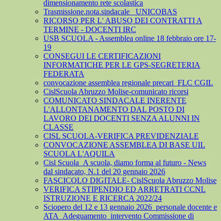
dimensionamento rete scolastica
Trasmissione.nota.sindacale _UNICOBAS
RICORSO PER L' ABUSO DEI CONTRATTI A
TERMINE - DOCENTI IRC
USB SCUOLA - Assemblea online 18 febbraio ore 17-
19
CONSEGUI LE CERTIFICAZIONI
INFORMATICHE PER LE GPS-SEGRETERIA
FEDERATA
convocazione assemblea regionale precari_FLC CGIL
CislScuola Abruzzo Molise-comunicato ricorsi
COMUNICATO SINDACALE INERENTE
L'ALLONTANAMENTO DAL POSTO DI
LAVORO DEI DOCENTI SENZA ALUNNI IN
CLASSE
CISL SCUOLA-VERIFICA PREVIDENZIALE
CONVOCAZIONE ASSEMBLEA DI BASE UIL
SCUOLA L'AQUILA
Cisl Scuola_A scuola, diamo forma al futuro - News
dal sindacato, N.1 del 20 gennaio 2026
FASCICOLO DIGITALE- CislScuola Abruzzo Molise
VERIFICA STIPENDIO ED ARRETRATI CCNL
ISTRUZIONE E RICERCA 2022/24
Sciopero del 12 e 13 gennaio 2026_personale docente e
ATA_Adeguamento_intervento Commissione di