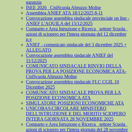
garanzia
ISEE 2026_ CislScuola Abruzzo Molise
Assemblea ANIEF ATA 18/12/2025 8-11
Convocazione assemblea sindacale provinciale on line -
ANIEF L'AQUILA del 15/12/2025
Comparto e Area Istruzione e Ricerca_ settore Scuola_
azioni di sciopero per l'intera giornata del 12 dicembre
p.v
ANIEF - comunicato sindacale del 3 dicembre 2025 +
ALLEGATO
Convocazione assemblea sindacale ANIEF del
11/12/2025
COMUNICATO SINDACALE RINVIO DELLA
PROVA PER LA POSIZIONE ECONOMICA ATA-
CislScuola Abruzzo Molise
Convocazione assemblea sindacale FLC CGIL 10
Dicembre 2025
COMUNICATO SINDACALE PROVA PER LA
POSIZIONE ECONOMICA ATA
SIMULATORE POSIZIONI ECONOMICHE ATA
UNICOBAS:CIRCOLARE MINISTERO
DELL'ISTRUZIONE E DEL MERITO SCIOPERO
INTERA GIORNATA 28 NOVEMBRE 2025
Comparto e Area Istruzione e Ricerca_ settore Scuola_
azioni di sciopero per l'intera giornata del 28 novembre