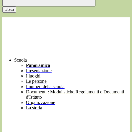
close
Scuola
Panoramica
Presentazione
I luoghi
Le persone
I numeri della scuola
Documenti : Modulistiche,Regolamenti e Documenti
d'Istituto
Organizzazione
La storia