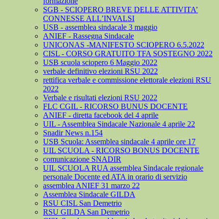
formazione
SGB - SCIOPERO BREVE DELLE ATTIVITA’
CONNESSE ALL’INVALSI
USB - assemblea sindacale 3 maggio
ANIEF - Rassegna Sindacale
UNICONAS -MANIFESTO SCIOPERO 6.5.2022
CISL - CORSO GRATUITO TFA SOSTEGNO 2022
USB scuola sciopero 6 Maggio 2022
verbale definitivo elezioni RSU 2022
rettifica verbale e commissione elettorale elezioni RSU
2022
Verbale e risultati elezioni RSU 2022
FLC CGIL - RICORSO BUNUS DOCENTE
ANIEF - diretta facebook del 4 aprile
UIL - Assemblea Sindacale Nazionale 4 aprile 22
Snadir News n.154
USB Scuola: Assemblea sindacale 4 aprile ore 17
UIL SCUOLA - RICORSO BONUS DOCENTE
comunicazione SNADIR
UIL SCUOLA RUA assemblea Sindacale regionale
personale Docente ed ATA in orario di servizio
assemblea ANIEF 31 marzo 22
Assemblea Sindacale GILDA
RSU CISL San Demetrio
RSU GILDA San Demetrio