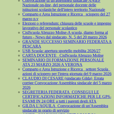
Convocazione di un'assemblea sindacale ANIEF
Nazionale on-line, del personale docente delle
istituzioni scolastiche dell'intero territorio Nazionale
Comparto e Area Istruzione e Ricerca_ sciopero del 27
marzo p.v
Elezioni o referendum: chiusura delle scuole e impegno
lavorativo del personale scolastico
CislScuola Abruzzo Molise-A scuola, diamo forma al
futuro - News dal sindacato, N. 5 del 20 marzo 2026
GRANDE SUCCESSO SEMINARIO FEDERATA A
PESCARA
USB Scuola: apertura sportello mobilita 2026/27
CARTA DOCENTE_ CislScuola Abruzzo Molise
SEMINARIO DI FORMAZIONE PERSONALE
ATA 23 MARZO 2026 A VERONA
Comparto e Area Istruzione e Ricerca_ settore Scuola_
azioni di sciopero per l'intera giornata del 9 marzo 2026
CLAUDIO DI CESARE (sindacato Gilda)_Errata
corrige Convocazione Assemblea sindacale del 5 marzo
2026
SEGRETERIA FEDERATA_CONSEGUI LE
CERTIFICAZIONI INFORMATICHE PER LE GPS-
ESAMI IN 24 ORE a tutti i parenti degli ATA
GILDA L'AQUILA_Convocazione di un'Assemblea
sindacale in orario di servizio