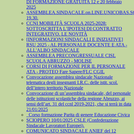
DI FORMAZIONE GRATUITA 12 e 20 febbraio
2025
ASSEMBLEA.SINDACALE.on.LINE.UNICOBAS.SCU
19.30.
CCNI MOBILITÀ SCUOLA 2025-2028:
SOTTOSCRITTA L’IPOTESI DI CONTRATTO
INTEGRATIVO. LE NOVITÀ
[INFORMAZIONI SINDACALI E INIZIATIVE]
RSU 2025 - AL PERSONALE DOCENTE E ATA -
ALL'ALBO SINDACALE
ASSEMBLEA PRECONGRESSUALE CISL
SCUOLA ABRUZZO - MOLISE
CORSI DI FORMAZIONE PER IL PERSONALE
ATA - PROTEO Fare Sapere/FLC CGIL
Convocazione assemblea sindacale Nazionale
telematica degli insegnanti I.R.C. delle istit. scol.
dell’intero territorio Nazionale
Convocazione di un’assemblea sindacale, del personale
delle istituzioni scolastiche della regione Abruzzo, ai
sensi dell’art. 31 del ccnl 2019-2021, che si terrà in data
21/01/2025
_Corso formazione Parita di genere Educazione Civica
SCIOPERO 10/01/2025 CSLE (Confederazione
Sindacale Lavoratori Europei).
COMUNICATO SINDACALE ANIEF del 12