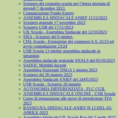
Sciopero del comparto scuola per l’intera giornata di
giovedì 7 dicembre 2023.
Comunicazione Fondo Espero
ASSEMBLEA SINDACALE ANIEF 11/12/2023
Sciopero generale 17 novembre 2023
Sciopero USB del 17/11/2023
UIL Scuola - Assemblea Sindacale del 12/10/2023
SISA - Sciopero del 6 ottobre.
CISL Scuola - Erogazione dei compensi A.S. 22/23 ed
avvio contrattazione 23/24
USB Scuola 13 ottobre assemblea sindacale in
streaming
Assemblea sindacale regionale SNALS del 05/10/2023
SADOC Mobilità docenti
Assemblea Nazionale DSGA 1 giugno 2023
Sciopero del 26 maggio 2023
Assemblea Sindacale ANIEF del 24/05/2023
USB Scuola - Sciopero 26 maggio
AUTONOMIA DIFFERENZIATA - FLC CGIL
ASSEMBLEA SINDACALE ONLINE - USB Scuola
Corso di preparazione alle prove di preselezione TFA
2023
RASSEGNA-SINDACALE-ANIEF-N.12-DEL-03-
APRILE-2023
Assemblea Sindacale UIL Scuola Rua del 3 aprile 2023