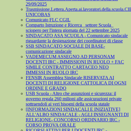
29/09/2025
Trasmissione.Lettera.Aperta.ai.lavoratori.della.scuola.CI
UNICOBAS
Comunicato FLC CGIL
Comparto Istruzione e Ricerca_ settore Scuola_
sciopero per l'intera giornata del 22 settembre 2025
SINDACATO ASA SCUOLA - Comunicato sindacale
riguardante la designazione dei coordinatori di classe
SSB SINDACATO SOCIALE DI BASE-
comunicazione sindacale
VADEMECUM ASSEGNO AD PERSONAM
DOCENTI IRC - IMMISSIONI IN RUOLO + FAC
SIMILE CONTRATTO CARTACEO NEO
IMMESSI IN RUOLO IRC
FENSIR Assemblea Sindacale RISERVATA AI
DOCENTI DI RELIGIONE CATTOLICA DI OGNI
ORDINE E GRADO
USB Scuola - Altro che assunzioni e sicurezza: il
governo regala 260 milioni alle assicurazioni private
sottraendoli ai veri bisogni della scuola statale
[INFORMAZIONI SINDACALI E INIZIATIVE]
ALL'ALBO SINDACALE - AGLI INSEGNANTI DI
RELIGIONE- CONCORSO ORDINARIO IRC -
CORSO PROVA ORALE
RICORSI ATTIVI PER I DOCENTI IRC -