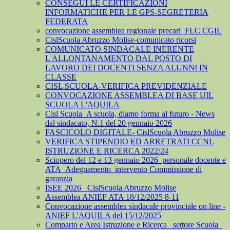
CONSEGUI LE CERTIFICAZIONI
INFORMATICHE PER LE GPS-SEGRETERIA
FEDERATA
convocazione assemblea regionale precari_FLC CGIL
CislScuola Abruzzo Molise-comunicato ricorsi
COMUNICATO SINDACALE INERENTE
L'ALLONTANAMENTO DAL POSTO DI
LAVORO DEI DOCENTI SENZA ALUNNI IN
CLASSE
CISL SCUOLA-VERIFICA PREVIDENZIALE
CONVOCAZIONE ASSEMBLEA DI BASE UIL
SCUOLA L'AQUILA
Cisl Scuola_A scuola, diamo forma al futuro - News
dal sindacato, N.1 del 20 gennaio 2026
FASCICOLO DIGITALE- CislScuola Abruzzo Molise
VERIFICA STIPENDIO ED ARRETRATI CCNL
ISTRUZIONE E RICERCA 2022/24
Sciopero del 12 e 13 gennaio 2026_personale docente e
ATA_Adeguamento_intervento Commissione di
garanzia
ISEE 2026_ CislScuola Abruzzo Molise
Assemblea ANIEF ATA 18/12/2025 8-11
Convocazione assemblea sindacale provinciale on line -
ANIEF L'AQUILA del 15/12/2025
Comparto e Area Istruzione e Ricerca_ settore Scuola_