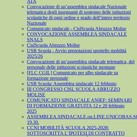
ATA
Convocazione di un’assemblea sindacale Nazionale
telematica degli insegnanti di sostegno delle istituzioni
scolastiche di ogni ordine e grado dell’intero territorio
Nazionale
Comunicato sindacale - CislScuola Abruzzo Molise
CONVOCAZIONE ASSEMBLEA SINDACALE
SNALS
CislScuola Abruzzo Molise
USB Scuola - Avvio prenotazioni sportello mobilità
2025/26
Convocazione di un’assemblea sindacale telematica, del
personale delle istituzioni scolastiche montane
[FLC CGIL] Comunicato per albo sindacale su
formazione personale
USB Scuola: Assemblea sindacale 12 febbraio
III CONGRESSO CISL SCUOLA ABRUZZO
MOLISE
COMUNICATO SINDACALE ANIEF: SEMINARI
DI FORMAZIONE GRATUITA 12 e 20 febbraio
2025
ASSEMBLEA.SINDACALE.on.LINE.UNICOBAS.SCU
19.30.
CCNI MOBILITÀ SCUOLA 2025-2028:
SOTTOSCRITTA L’IPOTESI DI CONTRATTO