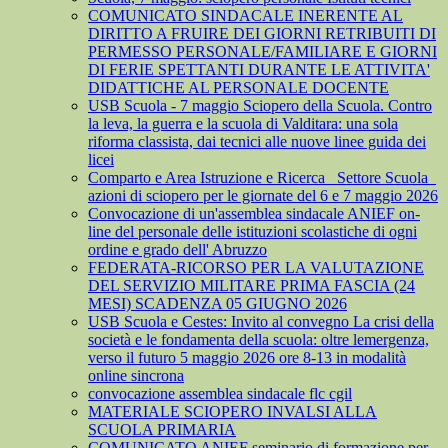
COMUNICATO SINDACALE INERENTE AL
DIRITTO A FRUIRE DEI GIORNI RETRIBUITI DI
PERMESSO PERSONALE/FAMILIARE E GIORNI
DI FERIE SPETTANTI DURANTE LE ATTIVITA'
DIDATTICHE AL PERSONALE DOCENTE
USB Scuola - 7 maggio Sciopero della Scuola. Contro
la leva, la guerra e la scuola di Valditara: una sola
riforma classista, dai tecnici alle nuove linee guida dei
licei
Comparto e Area Istruzione e Ricerca_ Settore Scuola_
azioni di sciopero per le giornate del 6 e 7 maggio 2026
Convocazione di un'assemblea sindacale ANIEF on-
line del personale delle istituzioni scolastiche di ogni
ordine e grado dell' Abruzzo
FEDERATA-RICORSO PER LA VALUTAZIONE
DEL SERVIZIO MILITARE PRIMA FASCIA (24
MESI) SCADENZA 05 GIUGNO 2026
USB Scuola e Cestes: Invito al convegno La crisi della
società e le fondamenta della scuola: oltre lemergenza,
verso il futuro 5 maggio 2026 ore 8-13 in modalità
online sincrona
convocazione assemblea sindacale flc cgil
MATERIALE SCIOPERO INVALSI ALLA
SCUOLA PRIMARIA
COMUNICATO ANIEF seminario di formazione per