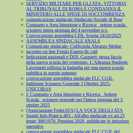
SERVIZIO MILITARE PER GLI ATA- VITTORIA
AL TRIBUNALE DI ROMA E CONDANNA IL
MINISTERO ALLE SPESE DI SOCCOMBENZA
comunicazione sindacale-Sindacato Sociale di Base
Comparto e Area Istruzione e Ricerca_ settore scuola_
sciopero intera giornata del 4 novembre p.v.
Convocazione assemblea CISL Scuola 24/10/2025
ASSEMBLEA SINDACALE SNALS
Comunicato sindacale- CislScuola Abruzzo Molise
incontro on line Fondo Espero-flc cgil
Indicazioni nazionali e DDL Gasparri: stessa faccia
della nuova scuola del ventennio. L’Alleanza Studenti-
Lavoratori rafforza la battaglia per una nuova scuola
pubblica in questo autunno
convocazione assemblea sindacale FLC CGIL
Indizione Sciopero Generale 3 Ottobre 2025-
UNICOBAS
I: Comparto e Area Istruzione e Ricerca_ Settore
Scuola_ sciopero generale per l'intera giornata del 3
ottobre 2025
[Associazione FederATA] LA VOCE DEGLI ATA
Snadir Info-Point n.483 - All'albo sindacale ex art.25
legge 300/1970. Pensioni 2026, pubblicate le istruzioni
operative
convocazione assemblea sindacale FLC CGIL del