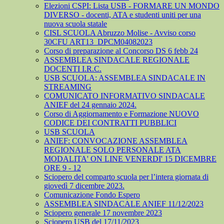
Elezioni CSPI: Lista USB - FORMARE UN MONDO
DIVERSO - docenti, ATA e studenti uniti per una
nuova scuola statale
CISL SCUOLA Abruzzo Molise - Avviso corso
30CFU ART13_DPCM04082023
Corso di preparazione al Concorso DS 6 febb 24
ASSEMBLEA SINDACALE REGIONALE
DOCENTI I.R.C.
USB SCUOLA: ASSEMBLEA SINDACALE IN
STREAMING
COMUNICATO INFORMATIVO SINDACALE
ANIEF del 24 gennaio 2024.
Corso di Aggiornamento e Formazione NUOVO
CODICE DEI CONTRATTI PUBBLICI
USB SCUOLA
ANIEF: CONVOCAZIONE ASSEMBLEA
REGIONALE SOLO PERSONALE ATA
MODALITA' ON LINE VENERDI' 15 DICEMBRE
ORE 9 - 12
Sciopero del comparto scuola per l’intera giornata di
giovedì 7 dicembre 2023.
Comunicazione Fondo Espero
ASSEMBLEA SINDACALE ANIEF 11/12/2023
Sciopero generale 17 novembre 2023
Sciopero USB del 17/11/2023