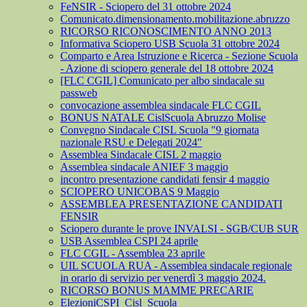
FeNSIR - Sciopero del 31 ottobre 2024
Comunicato.dimensionamento.mobilitazione.abruzzo
RICORSO RICONOSCIMENTO ANNO 2013
Informativa Sciopero USB Scuola 31 ottobre 2024
Comparto e Area Istruzione e Ricerca - Sezione Scuola
- Azione di sciopero generale del 18 ottobre 2024
[FLC CGIL] Comunicato per albo sindacale su
passweb
convocazione assemblea sindacale FLC CGIL
BONUS NATALE CislScuola Abruzzo Molise
Convegno Sindacale CISL Scuola "9 giornata
nazionale RSU e Delegati 2024"
Assemblea Sindacale CISL 2 maggio
Assemblea sindacale ANIEF 3 maggio
incontro presentazione candidati fensir 4 maggio
SCIOPERO UNICOBAS 9 Maggio
ASSEMBLEA PRESENTAZIONE CANDIDATI
FENSIR
Sciopero durante le prove INVALSI - SGB/CUB SUR
USB Assemblea CSPI 24 aprile
FLC CGIL - Assemblea 23 aprile
UIL SCUOLA RUA - Assemblea sindacale regionale
in orario di servizio per venerdì 3 maggio 2024.
RICORSO BONUS MAMME PRECARIE
ElezioniCSPI_Cisl_Scuola