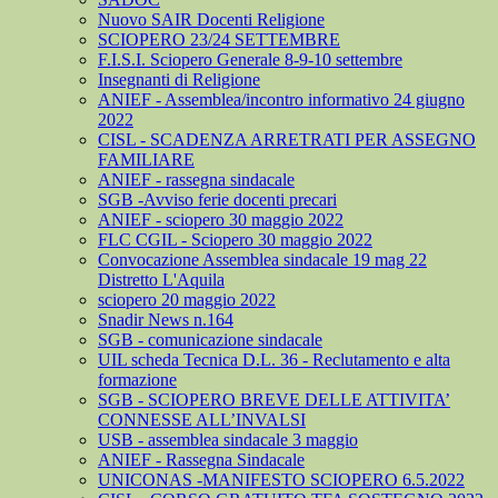
Nuovo SAIR Docenti Religione
SCIOPERO 23/24 SETTEMBRE
F.I.S.I. Sciopero Generale 8-9-10 settembre
Insegnanti di Religione
ANIEF - Assemblea/incontro informativo 24 giugno
2022
CISL - SCADENZA ARRETRATI PER ASSEGNO
FAMILIARE
ANIEF - rassegna sindacale
SGB -Avviso ferie docenti precari
ANIEF - sciopero 30 maggio 2022
FLC CGIL - Sciopero 30 maggio 2022
Convocazione Assemblea sindacale 19 mag 22
Distretto L'Aquila
sciopero 20 maggio 2022
Snadir News n.164
SGB - comunicazione sindacale
UIL scheda Tecnica D.L. 36 - Reclutamento e alta
formazione
SGB - SCIOPERO BREVE DELLE ATTIVITA’
CONNESSE ALL’INVALSI
USB - assemblea sindacale 3 maggio
ANIEF - Rassegna Sindacale
UNICONAS -MANIFESTO SCIOPERO 6.5.2022