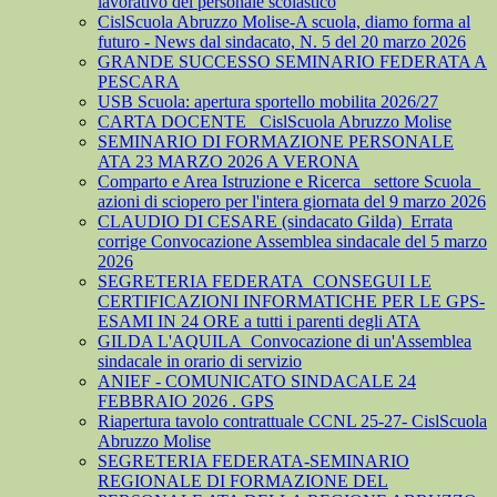
lavorativo del personale scolastico
CislScuola Abruzzo Molise-A scuola, diamo forma al
futuro - News dal sindacato, N. 5 del 20 marzo 2026
GRANDE SUCCESSO SEMINARIO FEDERATA A
PESCARA
USB Scuola: apertura sportello mobilita 2026/27
CARTA DOCENTE_ CislScuola Abruzzo Molise
SEMINARIO DI FORMAZIONE PERSONALE
ATA 23 MARZO 2026 A VERONA
Comparto e Area Istruzione e Ricerca_ settore Scuola_
azioni di sciopero per l'intera giornata del 9 marzo 2026
CLAUDIO DI CESARE (sindacato Gilda)_Errata
corrige Convocazione Assemblea sindacale del 5 marzo
2026
SEGRETERIA FEDERATA_CONSEGUI LE
CERTIFICAZIONI INFORMATICHE PER LE GPS-
ESAMI IN 24 ORE a tutti i parenti degli ATA
GILDA L'AQUILA_Convocazione di un'Assemblea
sindacale in orario di servizio
ANIEF - COMUNICATO SINDACALE 24
FEBBRAIO 2026 . GPS
Riapertura tavolo contrattuale CCNL 25-27- CislScuola
Abruzzo Molise
SEGRETERIA FEDERATA-SEMINARIO
REGIONALE DI FORMAZIONE DEL