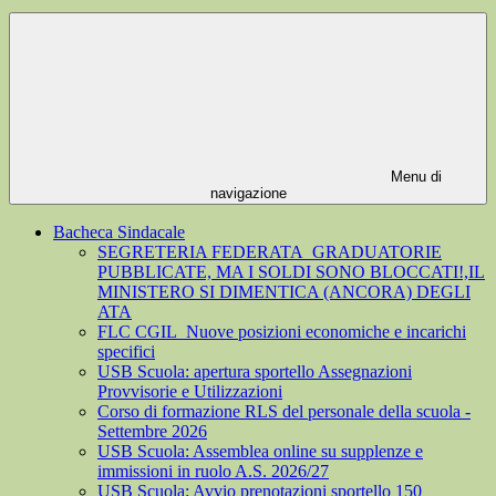
Menu di
navigazione
Bacheca Sindacale
SEGRETERIA FEDERATA_GRADUATORIE
PUBBLICATE, MA I SOLDI SONO BLOCCATI!,IL
MINISTERO SI DIMENTICA (ANCORA) DEGLI
ATA
FLC CGIL_Nuove posizioni economiche e incarichi
specifici
USB Scuola: apertura sportello Assegnazioni
Provvisorie e Utilizzazioni
Corso di formazione RLS del personale della scuola -
Settembre 2026
USB Scuola: Assemblea online su supplenze e
immissioni in ruolo A.S. 2026/27
USB Scuola: Avvio prenotazioni sportello 150