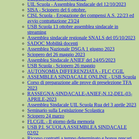
UIL Scuola - Assemblea Sindacale del 12/10/2023
SISA - Sciopero del 6 ottobre.
CISL Scuola - Erogazione dei compensi A.S. 22/23 ed
avvio contrattazione 23/24
USB Scuola 13 ottobre assemblea sindacale in
streaming
Assemblea sindacale regionale SNALS del 05/10/2023
SADOC Mobilità docenti
Assemblea Nazionale DSGA 1 giugno 2023
Sciopero del 26 maggio 2023
Assemblea Sindacale ANIEF del 24/05/2023
USB Scuola - Sciopero 26 maggio
AUTONOMIA DIFFERENZIATA - FLC CGIL
ASSEMBLEA SINDACALE ONLINE - USB Scuola
Corso di preparazione alle prove di preselezione TFA
2023
RASSEGNA-SINDACALE-ANIEF-N.12-DEL-03-
APRILE-2023
Assemblea Sindacale UIL Scuola Rua del 3 aprile 2023
Seminario sulla Legislazione Scolastica
Sciopero 24 marzo
FLCGIL - Il giorno della memoria
USB P.I. SCUOLA ASSEMBLEA SINDACALE
02/02
Ricorso contratti a tempo determinato e bonus precari