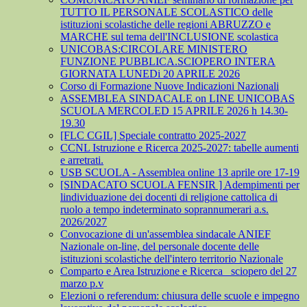
TUTTO IL PERSONALE SCOLASTICO delle
istituzioni scolastiche delle regioni ABRUZZO e
MARCHE sul tema dell'INCLUSIONE scolastica
UNICOBAS:CIRCOLARE MINISTERO
FUNZIONE PUBBLICA.SCIOPERO INTERA
GIORNATA LUNEDi 20 APRILE 2026
Corso di Formazione Nuove Indicazioni Nazionali
ASSEMBLEA SINDACALE on LINE UNICOBAS
SCUOLA MERCOLED 15 APRILE 2026 h 14.30-
19.30
[FLC CGIL] Speciale contratto 2025-2027
CCNL Istruzione e Ricerca 2025-2027: tabelle aumenti
e arretrati.
USB SCUOLA - Assemblea online 13 aprile ore 17-19
[SINDACATO SCUOLA FENSIR ] Adempimenti per
lindividuazione dei docenti di religione cattolica di
ruolo a tempo indeterminato soprannumerari a.s.
2026/2027
Convocazione di un'assemblea sindacale ANIEF
Nazionale on-line, del personale docente delle
istituzioni scolastiche dell'intero territorio Nazionale
Comparto e Area Istruzione e Ricerca_ sciopero del 27
marzo p.v
Elezioni o referendum: chiusura delle scuole e impegno