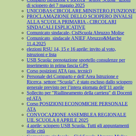
di sciopero del 7 maggio 2025
UNICOBAS:CIRCOLARE.MINISTERO.FUNZIONE.
PROCLAMAZIONE DELLO SCIOPERO INVALSI
ALLA SCUOLA PRIMARIA - CIRCOLARI
SINDACALI ESPLICATIVE
Comunicato sindacale- CislScuola Abruzzo Molise
Comunicato_sindacale ANIEF Abruzzo&Marche
11.4.2025
elezioni RSU 14, 15 e 16 aprile: invito al voto,
istruzioni e lista
USB Scuola: prenotazione sportello consulenze per
inserimento in prima fascia GPS
Corso posizioni ATA (ass. tecnici)
Personale del Comparto e dell’Area Istruzione e
Ricerca, settore “Scuola”, è stato escluso dallo sciopero
generale previsto per l’intera giornata dell’11 aprile
Sollecito per "Riallineamento della carriera" di Docenti
ed ATA
Corso POSIZIONI ECONOMICHE PERSONALE
ATA
CONVOCAZIONE ASSEMBLEA REGIONALE
UIL SCUOLA 8 APRILE 2025
4 aprile: sciopero USB Scuola. Tutti gli appuntamenti
nelle città