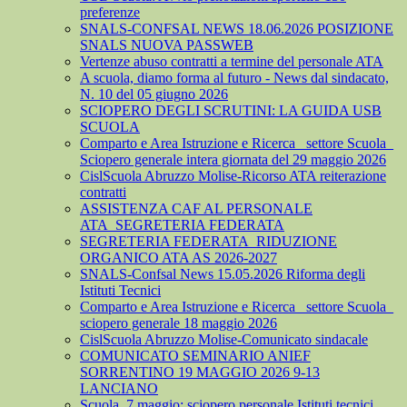
preferenze
SNALS-CONFSAL NEWS 18.06.2026 POSIZIONE
SNALS NUOVA PASSWEB
Vertenze abuso contratti a termine del personale ATA
A scuola, diamo forma al futuro - News dal sindacato,
N. 10 del 05 giugno 2026
SCIOPERO DEGLI SCRUTINI: LA GUIDA USB
SCUOLA
Comparto e Area Istruzione e Ricerca_ settore Scuola_
Sciopero generale intera giornata del 29 maggio 2026
CislScuola Abruzzo Molise-Ricorso ATA reiterazione
contratti
ASSISTENZA CAF AL PERSONALE
ATA_SEGRETERIA FEDERATA
SEGRETERIA FEDERATA_RIDUZIONE
ORGANICO ATA AS 2026-2027
SNALS-Confsal News 15.05.2026 Riforma degli
Istituti Tecnici
Comparto e Area Istruzione e Ricerca_ settore Scuola_
sciopero generale 18 maggio 2026
CislScuola Abruzzo Molise-Comunicato sindacale
COMUNICATO SEMINARIO ANIEF
SORRENTINO 19 MAGGIO 2026 9-13
LANCIANO
Scuola, 7 maggio: sciopero personale Istituti tecnici