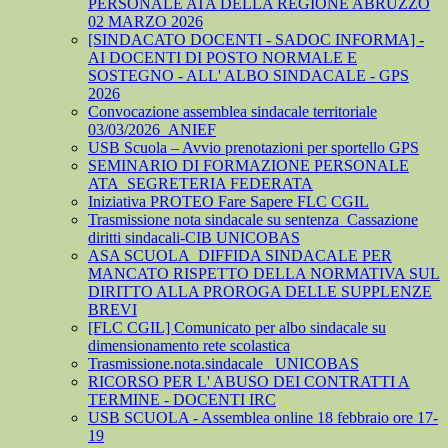
PERSONALE ATA DELLA REGIONE ABRUZZO
02 MARZO 2026
[SINDACATO DOCENTI - SADOC INFORMA] -
AI DOCENTI DI POSTO NORMALE E
SOSTEGNO - ALL' ALBO SINDACALE - GPS
2026
Convocazione assemblea sindacale territoriale
03/03/2026_ANIEF
USB Scuola – Avvio prenotazioni per sportello GPS
SEMINARIO DI FORMAZIONE PERSONALE
ATA_SEGRETERIA FEDERATA
Iniziativa PROTEO Fare Sapere FLC CGIL
Trasmissione nota sindacale su sentenza_Cassazione
diritti sindacali-CIB UNICOBAS
ASA SCUOLA_DIFFIDA SINDACALE PER
MANCATO RISPETTO DELLA NORMATIVA SUL
DIRITTO ALLA PROROGA DELLE SUPPLENZE
BREVI
[FLC CGIL] Comunicato per albo sindacale su
dimensionamento rete scolastica
Trasmissione.nota.sindacale _UNICOBAS
RICORSO PER L' ABUSO DEI CONTRATTI A
TERMINE - DOCENTI IRC
USB SCUOLA - Assemblea online 18 febbraio ore 17-
19