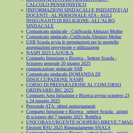
CALCOLO PENSIONISTICO
[INFORMAZIONI SINDACALI E INIZIATIVE] AI
DOCENTI - AL PERSONALE ATA - AGLI
INSEGNANTI DI RELIGIONE- ALL'ALBO
SINDACALE
Comunicato sindacale - CislScuola Abruzzo Molise
Comunicato sindacale- CislScuola Abruzzo Molise
USB Scuola avvia le prenotazioni per lo sportello
assegnazioni provvisorie e utilizzazioni
NASPI 2025 LAQUILA
Comparto Istruzione e Ricerca - Settore Scuola -
Sciopero generale 20 giugno 2025
comunicazione sindacale SSB
Comunicato sindacale-DOMANDA DI
DISOCCUPAZIONE NASPI
CORSO DI PREPARAZIONE AL CONCORSO
ORDINARIO IRC 2025
Comparto Area Istruzione e Ricerca avviso sciopero 23
e 24 maggio 2025
Personale ATA: ultimi aggiornamenti
Comparto Istruzione e Ricerca_ settore Scuola_ azioni
di sciopero del 7 maggio 2025_Rettifica
UNICOBAS:URGENTE:SCIOPERO.BREVE.7.MAGG
Elezioni RSU 2025 Ringraziamento SNALS
Comparto Istruzione e Ricerca_ settore Scuola_ azioni