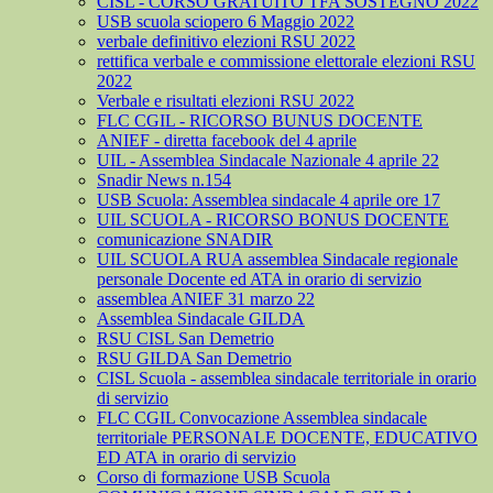
CISL - CORSO GRATUITO TFA SOSTEGNO 2022
USB scuola sciopero 6 Maggio 2022
verbale definitivo elezioni RSU 2022
rettifica verbale e commissione elettorale elezioni RSU
2022
Verbale e risultati elezioni RSU 2022
FLC CGIL - RICORSO BUNUS DOCENTE
ANIEF - diretta facebook del 4 aprile
UIL - Assemblea Sindacale Nazionale 4 aprile 22
Snadir News n.154
USB Scuola: Assemblea sindacale 4 aprile ore 17
UIL SCUOLA - RICORSO BONUS DOCENTE
comunicazione SNADIR
UIL SCUOLA RUA assemblea Sindacale regionale
personale Docente ed ATA in orario di servizio
assemblea ANIEF 31 marzo 22
Assemblea Sindacale GILDA
RSU CISL San Demetrio
RSU GILDA San Demetrio
CISL Scuola - assemblea sindacale territoriale in orario
di servizio
FLC CGIL Convocazione Assemblea sindacale
territoriale PERSONALE DOCENTE, EDUCATIVO
ED ATA in orario di servizio
Corso di formazione USB Scuola