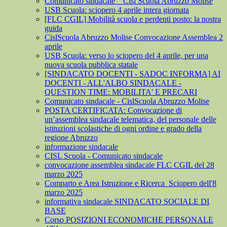
Comunicato sindacale _ Cisl Scuola Abruzzo Molise
USB Scuola: sciopero 4 aprile intera giornata
[FLC CGIL] Mobilità scuola e perdenti posto: la nostra
guida
CislScuola Abruzzo Molise Convocazione Assemblea 2
aprile
USB Scuola: verso lo sciopero del 4 aprile, per una
nuova scuola pubblica statale
[SINDACATO DOCENTI - SADOC INFORMA] AI
DOCENTI - ALL'ALBO SINDACALE -
QUESTION TIME: MOBILITA' E PRECARI
Comunicato sindacale - CislScuola Abruzzo Molise
POSTA CERTIFICATA: Convocazione di
un’assemblea sindacale telematica, del personale delle
istituzioni scolastiche di ogni ordine e grado della
regione Abruzzo
informazione sindacale
CISL Scuola - Comunicato sindacale
convocazione assemblea sindacale FLC CGIL del 28
marzo 2025
Comparto e Area Istruzione e Ricerca_Sciopero dell'8
marzo 2025
informativa sindacale SINDACATO SOCIALE DI
BASE
Corso POSIZIONI ECONOMICHE PERSONALE