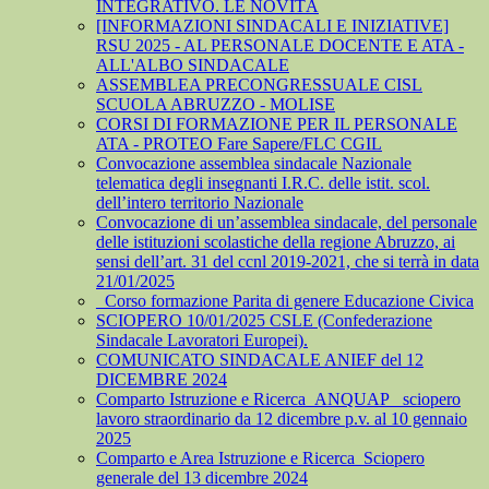
INTEGRATIVO. LE NOVITÀ
[INFORMAZIONI SINDACALI E INIZIATIVE]
RSU 2025 - AL PERSONALE DOCENTE E ATA -
ALL'ALBO SINDACALE
ASSEMBLEA PRECONGRESSUALE CISL
SCUOLA ABRUZZO - MOLISE
CORSI DI FORMAZIONE PER IL PERSONALE
ATA - PROTEO Fare Sapere/FLC CGIL
Convocazione assemblea sindacale Nazionale
telematica degli insegnanti I.R.C. delle istit. scol.
dell’intero territorio Nazionale
Convocazione di un’assemblea sindacale, del personale
delle istituzioni scolastiche della regione Abruzzo, ai
sensi dell’art. 31 del ccnl 2019-2021, che si terrà in data
21/01/2025
_Corso formazione Parita di genere Educazione Civica
SCIOPERO 10/01/2025 CSLE (Confederazione
Sindacale Lavoratori Europei).
COMUNICATO SINDACALE ANIEF del 12
DICEMBRE 2024
Comparto Istruzione e Ricerca_ANQUAP_ sciopero
lavoro straordinario da 12 dicembre p.v. al 10 gennaio
2025
Comparto e Area Istruzione e Ricerca_Sciopero
generale del 13 dicembre 2024