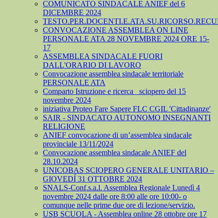
COMUNICATO SINDACALE ANIEF del 6
DICEMBRE 2024
TESTO.PER.DOCENTI.E.ATA.SU.RICORSO.RECU
CONVOCAZIONE ASSEMBLEA ON LINE
PERSONALE ATA 28 NOVEMBRE 2024 ORE 15-
17
ASSEMBLEA SINDACALE FUORI
DALL'ORARIO DI LAVORO
Convocazione assemblea sindacale territoriale
PERSONALE ATA
Comparto Istruzione e ricerca_ sciopero del 15
novembre 2024
iniziativa Proteo Fare Sapere FLC CGIL 'Cittadinanze'
SAIR - SINDACATO AUTONOMO INSEGNANTI
RELIGIONE
ANIEF convocazione di un’assemblea sindacale
provinciale 13/11/2024
Convocazione assemblea sindacale ANIEF del
28.10.2024
UNICOBAS SCIOPERO GENERALE UNITARIO –
GIOVEDÍ 31 OTTOBRE 2024
SNALS-Conf.s.a.l. Assemblea Regionale Lunedì 4
novembre 2024 dalle ore 8:00 alle ore 10:00- o
comunque nelle prime due ore di lezione/servizio.
USB SCUOLA - Assemblea online 28 ottobre ore 17