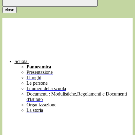
close
Scuola
Panoramica
Presentazione
I luoghi
Le persone
I numeri della scuola
Documenti : Modulistiche,Regolamenti e Documenti
d'Istituto
Organizzazione
La storia