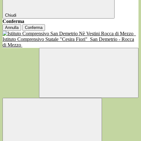
Chiudi
Conferma
Annulla
Conferma
Istituto Comprensivo Statale "Cesira Fiori"
San Demetrio - Rocca
di Mezzo