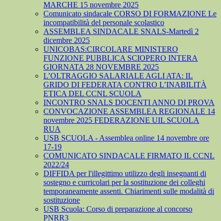
MARCHE 15 novembre 2025
Comunicato sindacale CORSO DI FORMAZIONE Le
incompatibilità del personale scolastico
ASSEMBLEA SINDACALE SNALS-Martedì 2
dicembre 2025
UNICOBAS:CIRCOLARE MINISTERO
FUNZIONE PUBBLICA SCIOPERO INTERA
GIORNATA 28 NOVEMBRE 2025
L’OLTRAGGIO SALARIALE AGLI ATA: IL
GRIDO DI FEDERATA CONTRO L’INABILITÀ
ETICA DEL CCNL SCUOLA
INCONTRO SNALS DOCENTI ANNO DI PROVA
CONVOCAZIONE ASSEMBLEA REGIONALE 14
novembre 2025 FEDERAZIONE UIL SCUOLA
RUA
USB SCUOLA - Assemblea online 14 novembre ore
17-19
COMUNICATO SINDACALE FIRMATO IL CCNL
2022/24
DIFFIDA per l'illegittimo utilizzo degli insegnanti di
sostegno e curricolari per la sostituzione dei colleghi
temporaneamente assenti. Chiarimenti sulle modalità di
sostituzione
USB Scuola: Corso di preparazione al concorso
PNRR3