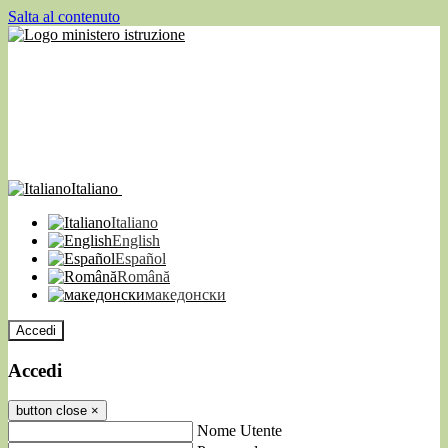
Salta al contenuto
Italiano
Italiano
English
Español
Română
македонски
Accedi
Accedi
button close
×
Nome Utente