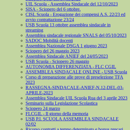
UIL Scuola - Assemblea Sindacale del 12/10/2023
SISA - Sciopero del 6 ottobre.
CISL Scuola - Erogazione dei compensi A.S. 22/23 ed
avvio contrattazione 23/24
USB Scuola 13 ottobre assemblea sindacale in
streaming
Assemblea sindacale regionale SNALS del 05/10/2023
SADOC Mobilità docenti
Assemblea Nazionale DSGA 1 giugno 2023
Sciopero del 26 maggio 2023
Assemblea Sindacale ANIEF del 24/05/2023
USB Scuola - Sciopero 26 maggio
AUTONOMIA DIFFERENZIATA - FLC CGIL
ASSEMBLEA SINDACALE ONLINE - USB Scuola
Corso di preparazione alle prove di preselezione TFA
2023
RASSEGNA-SINDACALE-ANIEF-N.12-DEL-03-
APRILE-2023
Assemblea Sindacale UIL Scuola Rua del 3 aprile 2023
Seminario sulla Legislazione Scolastica
Sciopero 24 marzo
FLCGIL - Il giorno della memoria
USB P.I. SCUOLA ASSEMBLEA SINDACALE
02/02
Ricorso contratti a tempo determinato e bonus precari