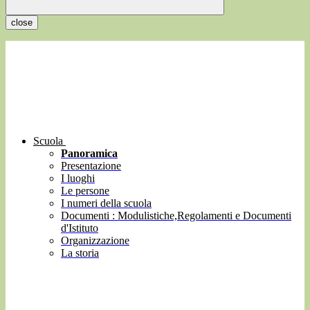
close
Scuola
Panoramica
Presentazione
I luoghi
Le persone
I numeri della scuola
Documenti : Modulistiche,Regolamenti e Documenti
d'Istituto
Organizzazione
La storia