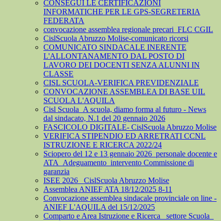
CONSEGUI LE CERTIFICAZIONI
INFORMATICHE PER LE GPS-SEGRETERIA
FEDERATA
convocazione assemblea regionale precari_FLC CGIL
CislScuola Abruzzo Molise-comunicato ricorsi
COMUNICATO SINDACALE INERENTE
L'ALLONTANAMENTO DAL POSTO DI
LAVORO DEI DOCENTI SENZA ALUNNI IN
CLASSE
CISL SCUOLA-VERIFICA PREVIDENZIALE
CONVOCAZIONE ASSEMBLEA DI BASE UIL
SCUOLA L'AQUILA
Cisl Scuola_A scuola, diamo forma al futuro - News
dal sindacato, N.1 del 20 gennaio 2026
FASCICOLO DIGITALE- CislScuola Abruzzo Molise
VERIFICA STIPENDIO ED ARRETRATI CCNL
ISTRUZIONE E RICERCA 2022/24
Sciopero del 12 e 13 gennaio 2026_personale docente e
ATA_Adeguamento_intervento Commissione di
garanzia
ISEE 2026_ CislScuola Abruzzo Molise
Assemblea ANIEF ATA 18/12/2025 8-11
Convocazione assemblea sindacale provinciale on line -
ANIEF L'AQUILA del 15/12/2025
Comparto e Area Istruzione e Ricerca_ settore Scuola_