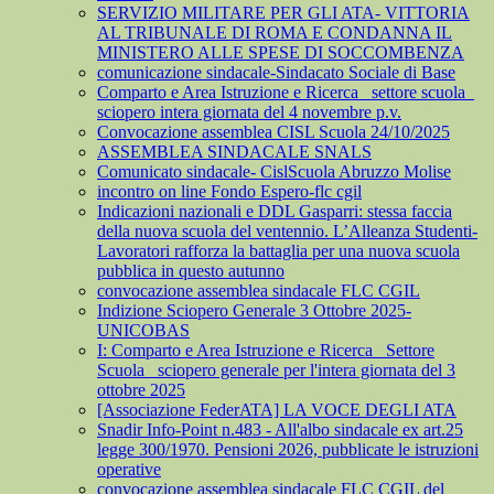
SERVIZIO MILITARE PER GLI ATA- VITTORIA
AL TRIBUNALE DI ROMA E CONDANNA IL
MINISTERO ALLE SPESE DI SOCCOMBENZA
comunicazione sindacale-Sindacato Sociale di Base
Comparto e Area Istruzione e Ricerca_ settore scuola_
sciopero intera giornata del 4 novembre p.v.
Convocazione assemblea CISL Scuola 24/10/2025
ASSEMBLEA SINDACALE SNALS
Comunicato sindacale- CislScuola Abruzzo Molise
incontro on line Fondo Espero-flc cgil
Indicazioni nazionali e DDL Gasparri: stessa faccia
della nuova scuola del ventennio. L’Alleanza Studenti-
Lavoratori rafforza la battaglia per una nuova scuola
pubblica in questo autunno
convocazione assemblea sindacale FLC CGIL
Indizione Sciopero Generale 3 Ottobre 2025-
UNICOBAS
I: Comparto e Area Istruzione e Ricerca_ Settore
Scuola_ sciopero generale per l'intera giornata del 3
ottobre 2025
[Associazione FederATA] LA VOCE DEGLI ATA
Snadir Info-Point n.483 - All'albo sindacale ex art.25
legge 300/1970. Pensioni 2026, pubblicate le istruzioni
operative
convocazione assemblea sindacale FLC CGIL del