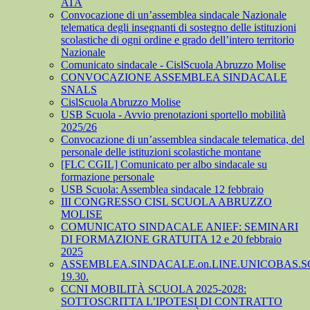
ATA
Convocazione di un’assemblea sindacale Nazionale
telematica degli insegnanti di sostegno delle istituzioni
scolastiche di ogni ordine e grado dell’intero territorio
Nazionale
Comunicato sindacale - CislScuola Abruzzo Molise
CONVOCAZIONE ASSEMBLEA SINDACALE
SNALS
CislScuola Abruzzo Molise
USB Scuola - Avvio prenotazioni sportello mobilità
2025/26
Convocazione di un’assemblea sindacale telematica, del
personale delle istituzioni scolastiche montane
[FLC CGIL] Comunicato per albo sindacale su
formazione personale
USB Scuola: Assemblea sindacale 12 febbraio
III CONGRESSO CISL SCUOLA ABRUZZO
MOLISE
COMUNICATO SINDACALE ANIEF: SEMINARI
DI FORMAZIONE GRATUITA 12 e 20 febbraio
2025
ASSEMBLEA.SINDACALE.on.LINE.UNICOBAS.SCU
19.30.
CCNI MOBILITÀ SCUOLA 2025-2028:
SOTTOSCRITTA L’IPOTESI DI CONTRATTO