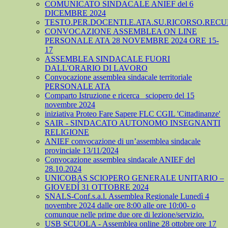
COMUNICATO SINDACALE ANIEF del 6
DICEMBRE 2024
TESTO.PER.DOCENTI.E.ATA.SU.RICORSO.RECU
CONVOCAZIONE ASSEMBLEA ON LINE
PERSONALE ATA 28 NOVEMBRE 2024 ORE 15-
17
ASSEMBLEA SINDACALE FUORI
DALL'ORARIO DI LAVORO
Convocazione assemblea sindacale territoriale
PERSONALE ATA
Comparto Istruzione e ricerca_ sciopero del 15
novembre 2024
iniziativa Proteo Fare Sapere FLC CGIL 'Cittadinanze'
SAIR - SINDACATO AUTONOMO INSEGNANTI
RELIGIONE
ANIEF convocazione di un’assemblea sindacale
provinciale 13/11/2024
Convocazione assemblea sindacale ANIEF del
28.10.2024
UNICOBAS SCIOPERO GENERALE UNITARIO –
GIOVEDÍ 31 OTTOBRE 2024
SNALS-Conf.s.a.l. Assemblea Regionale Lunedì 4
novembre 2024 dalle ore 8:00 alle ore 10:00- o
comunque nelle prime due ore di lezione/servizio.
USB SCUOLA - Assemblea online 28 ottobre ore 17