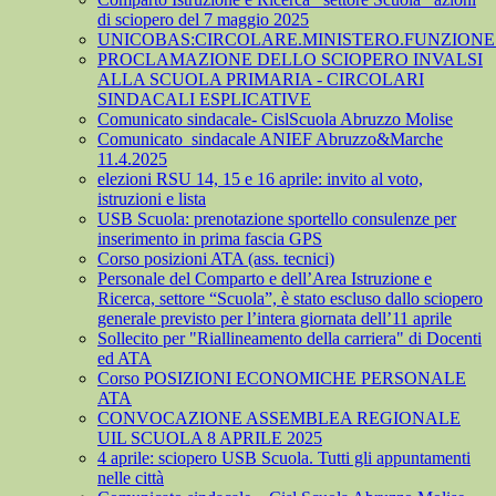
di sciopero del 7 maggio 2025
UNICOBAS:CIRCOLARE.MINISTERO.FUNZIONE.
PROCLAMAZIONE DELLO SCIOPERO INVALSI
ALLA SCUOLA PRIMARIA - CIRCOLARI
SINDACALI ESPLICATIVE
Comunicato sindacale- CislScuola Abruzzo Molise
Comunicato_sindacale ANIEF Abruzzo&Marche
11.4.2025
elezioni RSU 14, 15 e 16 aprile: invito al voto,
istruzioni e lista
USB Scuola: prenotazione sportello consulenze per
inserimento in prima fascia GPS
Corso posizioni ATA (ass. tecnici)
Personale del Comparto e dell’Area Istruzione e
Ricerca, settore “Scuola”, è stato escluso dallo sciopero
generale previsto per l’intera giornata dell’11 aprile
Sollecito per "Riallineamento della carriera" di Docenti
ed ATA
Corso POSIZIONI ECONOMICHE PERSONALE
ATA
CONVOCAZIONE ASSEMBLEA REGIONALE
UIL SCUOLA 8 APRILE 2025
4 aprile: sciopero USB Scuola. Tutti gli appuntamenti
nelle città