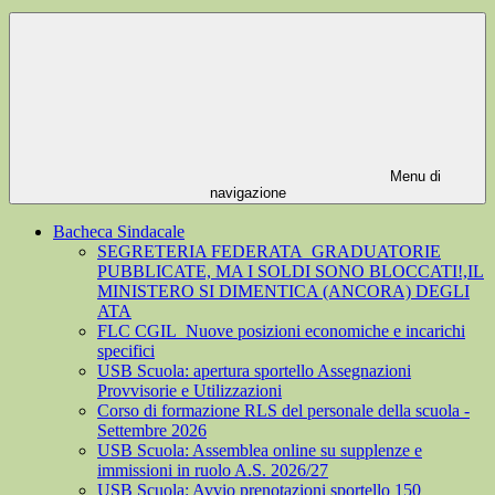
Menu di
navigazione
Bacheca Sindacale
SEGRETERIA FEDERATA_GRADUATORIE
PUBBLICATE, MA I SOLDI SONO BLOCCATI!,IL
MINISTERO SI DIMENTICA (ANCORA) DEGLI
ATA
FLC CGIL_Nuove posizioni economiche e incarichi
specifici
USB Scuola: apertura sportello Assegnazioni
Provvisorie e Utilizzazioni
Corso di formazione RLS del personale della scuola -
Settembre 2026
USB Scuola: Assemblea online su supplenze e
immissioni in ruolo A.S. 2026/27
USB Scuola: Avvio prenotazioni sportello 150