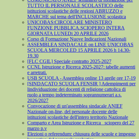
TUTTO IL PERSONALE SCOLASTICO delle
istituzioni scolastiche delle regioni ABRUZZO e
MARCHE sul tema dell'INCLUSIONE scolastica
UNICOBAS:CIRCOLARE MINISTERO
FUNZIONE PUBBLICA.SCIOPERO INTERA
GIORNATA LUNEDi 20 APRILE 2026
Corso di Formazione Nuove Indicazioni Nazionali
ASSEMBLEA SINDACALE on LINE UNICOBAS
SCUOLA MERCOLED 15 APRILE 2026 h 14.30-
19.30
[FLC CGIL] Speciale contratto 2025-2027
CCNL Istruzione e Ricerca 2025-2027: tabelle aumenti
e arretrati.
USB SCUOLA - Assemblea online 13 aprile ore 17-19
[SINDACATO SCUOLA FENSIR ] Adempimenti per
lindividuazione dei docenti di religione cattolica di
ruolo a tempo indeterminato soprannumerari a.s.
2026/2027
Convocazione di un'assemblea sindacale ANIEF
Nazionale on-line, del personale docente delle
istituzioni scolastiche dell'intero territorio Nazionale
Comparto e Area Istruzione e Ricerca_ sciopero del 27
marzo p.v
Elezioni o referendum: chiusura delle scuole e impegno