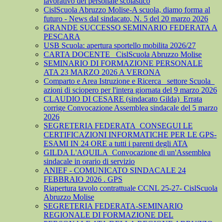
lavorativo del personale scolastico
CislScuola Abruzzo Molise-A scuola, diamo forma al
futuro - News dal sindacato, N. 5 del 20 marzo 2026
GRANDE SUCCESSO SEMINARIO FEDERATA A
PESCARA
USB Scuola: apertura sportello mobilita 2026/27
CARTA DOCENTE_ CislScuola Abruzzo Molise
SEMINARIO DI FORMAZIONE PERSONALE
ATA 23 MARZO 2026 A VERONA
Comparto e Area Istruzione e Ricerca_ settore Scuola_
azioni di sciopero per l'intera giornata del 9 marzo 2026
CLAUDIO DI CESARE (sindacato Gilda)_Errata
corrige Convocazione Assemblea sindacale del 5 marzo
2026
SEGRETERIA FEDERATA_CONSEGUI LE
CERTIFICAZIONI INFORMATICHE PER LE GPS-
ESAMI IN 24 ORE a tutti i parenti degli ATA
GILDA L'AQUILA_Convocazione di un'Assemblea
sindacale in orario di servizio
ANIEF - COMUNICATO SINDACALE 24
FEBBRAIO 2026 . GPS
Riapertura tavolo contrattuale CCNL 25-27- CislScuola
Abruzzo Molise
SEGRETERIA FEDERATA-SEMINARIO
REGIONALE DI FORMAZIONE DEL