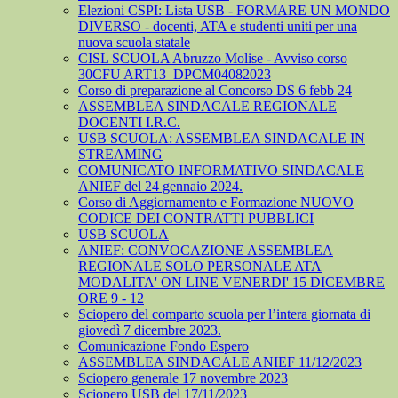
Elezioni CSPI: Lista USB - FORMARE UN MONDO
DIVERSO - docenti, ATA e studenti uniti per una
nuova scuola statale
CISL SCUOLA Abruzzo Molise - Avviso corso
30CFU ART13_DPCM04082023
Corso di preparazione al Concorso DS 6 febb 24
ASSEMBLEA SINDACALE REGIONALE
DOCENTI I.R.C.
USB SCUOLA: ASSEMBLEA SINDACALE IN
STREAMING
COMUNICATO INFORMATIVO SINDACALE
ANIEF del 24 gennaio 2024.
Corso di Aggiornamento e Formazione NUOVO
CODICE DEI CONTRATTI PUBBLICI
USB SCUOLA
ANIEF: CONVOCAZIONE ASSEMBLEA
REGIONALE SOLO PERSONALE ATA
MODALITA' ON LINE VENERDI' 15 DICEMBRE
ORE 9 - 12
Sciopero del comparto scuola per l’intera giornata di
giovedì 7 dicembre 2023.
Comunicazione Fondo Espero
ASSEMBLEA SINDACALE ANIEF 11/12/2023
Sciopero generale 17 novembre 2023
Sciopero USB del 17/11/2023