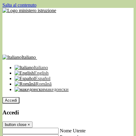
Salta al contenuto
Italiano
Italiano
English
Español
Română
македонски
Accedi
Accedi
button close
×
Nome Utente