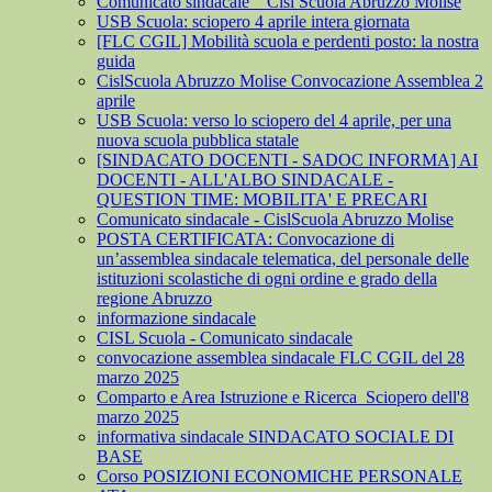
Comunicato sindacale _ Cisl Scuola Abruzzo Molise
USB Scuola: sciopero 4 aprile intera giornata
[FLC CGIL] Mobilità scuola e perdenti posto: la nostra
guida
CislScuola Abruzzo Molise Convocazione Assemblea 2
aprile
USB Scuola: verso lo sciopero del 4 aprile, per una
nuova scuola pubblica statale
[SINDACATO DOCENTI - SADOC INFORMA] AI
DOCENTI - ALL'ALBO SINDACALE -
QUESTION TIME: MOBILITA' E PRECARI
Comunicato sindacale - CislScuola Abruzzo Molise
POSTA CERTIFICATA: Convocazione di
un’assemblea sindacale telematica, del personale delle
istituzioni scolastiche di ogni ordine e grado della
regione Abruzzo
informazione sindacale
CISL Scuola - Comunicato sindacale
convocazione assemblea sindacale FLC CGIL del 28
marzo 2025
Comparto e Area Istruzione e Ricerca_Sciopero dell'8
marzo 2025
informativa sindacale SINDACATO SOCIALE DI
BASE
Corso POSIZIONI ECONOMICHE PERSONALE