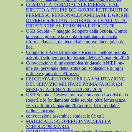
COMUNICATO SINDACALE INERENTE AL
DIRITTO A FRUIRE DEI GIORNI RETRIBUITI DI
PERMESSO PERSONALE/FAMILIARE E GIORNI
DI FERIE SPETTANTI DURANTE LE ATTIVITA'
DIDATTICHE AL PERSONALE DOCENTE
USB Scuola - 7 maggio Sciopero della Scuola. Contro
la leva, la guerra e la scuola di Valditara: una sola
riforma classista, dai tecnici alle nuove linee guida dei
licei
Comparto e Area Istruzione e Ricerca_ Settore Scuola_
azioni di sciopero per le giornate del 6 e 7 maggio 2026
Convocazione di un'assemblea sindacale ANIEF on-
line del personale delle istituzioni scolastiche di ogni
ordine e grado dell' Abruzzo
FEDERATA-RICORSO PER LA VALUTAZIONE
DEL SERVIZIO MILITARE PRIMA FASCIA (24
MESI) SCADENZA 05 GIUGNO 2026
USB Scuola e Cestes: Invito al convegno La crisi della
società e le fondamenta della scuola: oltre lemergenza,
verso il futuro 5 maggio 2026 ore 8-13 in modalità
online sincrona
convocazione assemblea sindacale flc cgil
MATERIALE SCIOPERO INVALSI ALLA
SCUOLA PRIMARIA
COMUNICATO ANIEF seminario di formazione per