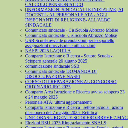
CALCOLO PENSIONISTICO
[INFORMAZIONI SINDACALI E INIZIATIVE] AI
DOCENTI - AL PERSONALE ATA - AGLI
INSEGNANTI DI RELIGIONE- ALL'ALBO
SINDACALE
Comunicato sindacale - CislScuola Abruzzo Molise
Comunicato sindacale- CislScuola Abruzzo Molise
USB Scuola avvia le prenotazioni per lo sportello
assegnazioni provvisorie e utilizzazioni
NASPI 2025 LAQUILA
Comparto Istruzione e Ricerca - Settore Scuola -
Sciopero generale 20 giugno 2025
comunicazione sindacale SSB
Comunicato sindacale-DOMANDA DI
DISOCCUPAZIONE NASPI
CORSO DI PREPARAZIONE AL CONCORSO
ORDINARIO IRC 2025
Comparto Area Istruzione e Ricerca avviso sciopero 23
e 24 maggio 2025
Personale ATA: ultimi aggiornamenti
Comparto Istruzione e Ricerca_ settore Scuola_ azioni
di sciopero del 7 maggio 2025_Rettifica
UNICOBAS:URGENTE:SCIOPERO.BREVE.7.MAGG
Elezioni RSU 2025 Ringraziamento SNALS
Comparto Istruzione e Ricerca_ settore Scuola_ azioni