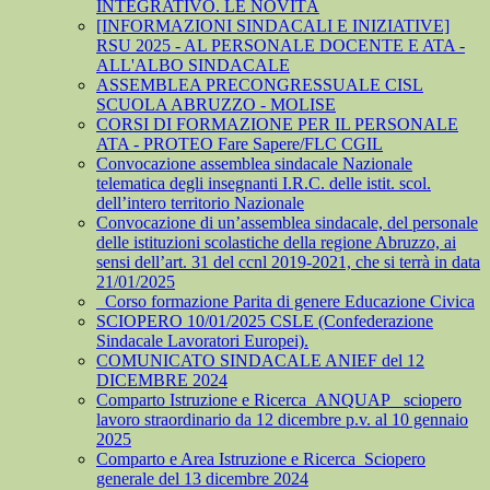
INTEGRATIVO. LE NOVITÀ
[INFORMAZIONI SINDACALI E INIZIATIVE]
RSU 2025 - AL PERSONALE DOCENTE E ATA -
ALL'ALBO SINDACALE
ASSEMBLEA PRECONGRESSUALE CISL
SCUOLA ABRUZZO - MOLISE
CORSI DI FORMAZIONE PER IL PERSONALE
ATA - PROTEO Fare Sapere/FLC CGIL
Convocazione assemblea sindacale Nazionale
telematica degli insegnanti I.R.C. delle istit. scol.
dell’intero territorio Nazionale
Convocazione di un’assemblea sindacale, del personale
delle istituzioni scolastiche della regione Abruzzo, ai
sensi dell’art. 31 del ccnl 2019-2021, che si terrà in data
21/01/2025
_Corso formazione Parita di genere Educazione Civica
SCIOPERO 10/01/2025 CSLE (Confederazione
Sindacale Lavoratori Europei).
COMUNICATO SINDACALE ANIEF del 12
DICEMBRE 2024
Comparto Istruzione e Ricerca_ANQUAP_ sciopero
lavoro straordinario da 12 dicembre p.v. al 10 gennaio
2025
Comparto e Area Istruzione e Ricerca_Sciopero
generale del 13 dicembre 2024