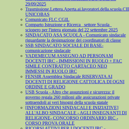
29/09/2025
Trasmissione.Lettera.Aperta.ai.lavoratori.della.scuola.CI
UNICOBAS
Comunicato FLC CGIL
Comparto Istruzione e Ricerca_ settore Scuola_
sciopero per l'intera giornata del 22 settembre 2025
SINDACATO ASA SCUOLA - Comunicato sindacale
riguardante la designazione dei coordinatori di classe
SSB SINDACATO SOCIALE DI BASE-
comunicazione sindacale
VADEMECUM ASSEGNO AD PERSONAM
DOCENTI IRC - IMMISSIONI IN RUOLO + FAC
SIMILE CONTRATTO CARTACEO NEO
IMMESSI IN RUOLO IRC
FENSIR Assemblea Sindacale RISERVATA AI
DOCENTI DI RELIGIONE CATTOLICA DI OGNI
ORDINE E GRADO
USB Scuola - Altro che assunzioni e sicurezza: il
governo regala 260 milioni alle assicurazioni private
sottraendoli ai veri bisogni della scuola statale
[INFORMAZIONI SINDACALI E INIZIATIVE]
ALL'ALBO SINDACALE - AGLI INSEGNANTI DI
RELIGIONE- CONCORSO ORDINARIO IRC -
CORSO PROVA ORALE
RICORSI ATTIVI PER I DOCENTI IRC -