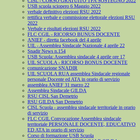
CISL - CORSO GRATUITO TFA SOSTEGNO 2022
USB scuola sciopero 6 Maggio 2022
verbale definitivo elezioni RSU 2022
rettifica verbale e commissione elettorale elezioni RSU
2022
Verbale e risultati elezioni RSU 2022
FLC CGIL - RICORSO BUNUS DOCENTE
ANIEF - diretta facebook del 4 aprile
UIL - Assemblea Sindacale Nazionale 4 aprile 22
Snadir News n.154
USB Scuola: Assemblea sindacale 4 aprile ore 17
UIL SCUOLA - RICORSO BONUS DOCENTE
comunicazione SNADIR
UIL SCUOLA RUA assemblea Sindacale regionale
personale Docente ed ATA in orario di servizio
assemblea ANIEF 31 marzo 22
Assemblea Sindacale GILDA
RSU CISL San Demetrio
RSU GILDA San Demetrio
CISL Scuola - assemblea sindacale territoriale in orario
di servizio
FLC CGIL Convocazione Assemblea sindacale
territoriale PERSONALE DOCENTE, EDUCATIVO
ED ATA in orario di servizio
Corso di formazione USB Scuola