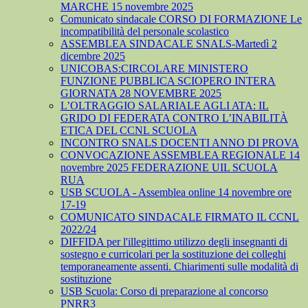
MARCHE 15 novembre 2025
Comunicato sindacale CORSO DI FORMAZIONE Le
incompatibilità del personale scolastico
ASSEMBLEA SINDACALE SNALS-Martedì 2
dicembre 2025
UNICOBAS:CIRCOLARE MINISTERO
FUNZIONE PUBBLICA SCIOPERO INTERA
GIORNATA 28 NOVEMBRE 2025
L’OLTRAGGIO SALARIALE AGLI ATA: IL
GRIDO DI FEDERATA CONTRO L’INABILITÀ
ETICA DEL CCNL SCUOLA
INCONTRO SNALS DOCENTI ANNO DI PROVA
CONVOCAZIONE ASSEMBLEA REGIONALE 14
novembre 2025 FEDERAZIONE UIL SCUOLA
RUA
USB SCUOLA - Assemblea online 14 novembre ore
17-19
COMUNICATO SINDACALE FIRMATO IL CCNL
2022/24
DIFFIDA per l'illegittimo utilizzo degli insegnanti di
sostegno e curricolari per la sostituzione dei colleghi
temporaneamente assenti. Chiarimenti sulle modalità di
sostituzione
USB Scuola: Corso di preparazione al concorso
PNRR3