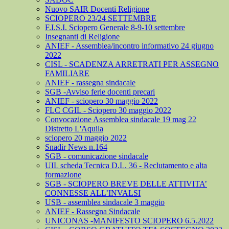
Nuovo SAIR Docenti Religione
SCIOPERO 23/24 SETTEMBRE
F.I.S.I. Sciopero Generale 8-9-10 settembre
Insegnanti di Religione
ANIEF - Assemblea/incontro informativo 24 giugno
2022
CISL - SCADENZA ARRETRATI PER ASSEGNO
FAMILIARE
ANIEF - rassegna sindacale
SGB -Avviso ferie docenti precari
ANIEF - sciopero 30 maggio 2022
FLC CGIL - Sciopero 30 maggio 2022
Convocazione Assemblea sindacale 19 mag 22
Distretto L'Aquila
sciopero 20 maggio 2022
Snadir News n.164
SGB - comunicazione sindacale
UIL scheda Tecnica D.L. 36 - Reclutamento e alta
formazione
SGB - SCIOPERO BREVE DELLE ATTIVITA’
CONNESSE ALL’INVALSI
USB - assemblea sindacale 3 maggio
ANIEF - Rassegna Sindacale
UNICONAS -MANIFESTO SCIOPERO 6.5.2022