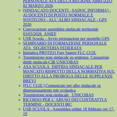
PERSONALE ATA DELLA REGIONE ABRUZZO
02 MARZO 2026
[SINDACATO DOCENTI - SADOC INFORMA] -
AI DOCENTI DI POSTO NORMALE E
SOSTEGNO - ALL' ALBO SINDACALE - GPS
2026
Convocazione assemblea sindacale territoriale
03/03/2026_ANIEF
USB Scuola – Avvio prenotazioni per sportello GPS
SEMINARIO DI FORMAZIONE PERSONALE
ATA_SEGRETERIA FEDERATA
Iniziativa PROTEO Fare Sapere FLC CGIL
Trasmissione nota sindacale su sentenza_Cassazione
diritti sindacali-CIB UNICOBAS
ASA SCUOLA_DIFFIDA SINDACALE PER
MANCATO RISPETTO DELLA NORMATIVA SUL
DIRITTO ALLA PROROGA DELLE SUPPLENZE
BREVI
[FLC CGIL] Comunicato per albo sindacale su
dimensionamento rete scolastica
Trasmissione.nota.sindacale _UNICOBAS
RICORSO PER L' ABUSO DEI CONTRATTI A
TERMINE - DOCENTI IRC
USB SCUOLA - Assemblea online 18 febbraio ore 17-
19