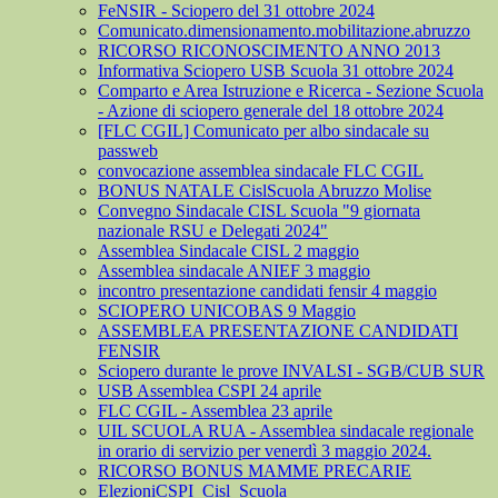
FeNSIR - Sciopero del 31 ottobre 2024
Comunicato.dimensionamento.mobilitazione.abruzzo
RICORSO RICONOSCIMENTO ANNO 2013
Informativa Sciopero USB Scuola 31 ottobre 2024
Comparto e Area Istruzione e Ricerca - Sezione Scuola
- Azione di sciopero generale del 18 ottobre 2024
[FLC CGIL] Comunicato per albo sindacale su
passweb
convocazione assemblea sindacale FLC CGIL
BONUS NATALE CislScuola Abruzzo Molise
Convegno Sindacale CISL Scuola "9 giornata
nazionale RSU e Delegati 2024"
Assemblea Sindacale CISL 2 maggio
Assemblea sindacale ANIEF 3 maggio
incontro presentazione candidati fensir 4 maggio
SCIOPERO UNICOBAS 9 Maggio
ASSEMBLEA PRESENTAZIONE CANDIDATI
FENSIR
Sciopero durante le prove INVALSI - SGB/CUB SUR
USB Assemblea CSPI 24 aprile
FLC CGIL - Assemblea 23 aprile
UIL SCUOLA RUA - Assemblea sindacale regionale
in orario di servizio per venerdì 3 maggio 2024.
RICORSO BONUS MAMME PRECARIE
ElezioniCSPI_Cisl_Scuola