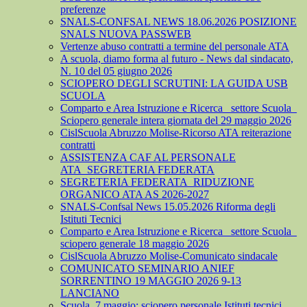
preferenze
SNALS-CONFSAL NEWS 18.06.2026 POSIZIONE
SNALS NUOVA PASSWEB
Vertenze abuso contratti a termine del personale ATA
A scuola, diamo forma al futuro - News dal sindacato,
N. 10 del 05 giugno 2026
SCIOPERO DEGLI SCRUTINI: LA GUIDA USB
SCUOLA
Comparto e Area Istruzione e Ricerca_ settore Scuola_
Sciopero generale intera giornata del 29 maggio 2026
CislScuola Abruzzo Molise-Ricorso ATA reiterazione
contratti
ASSISTENZA CAF AL PERSONALE
ATA_SEGRETERIA FEDERATA
SEGRETERIA FEDERATA_RIDUZIONE
ORGANICO ATA AS 2026-2027
SNALS-Confsal News 15.05.2026 Riforma degli
Istituti Tecnici
Comparto e Area Istruzione e Ricerca_ settore Scuola_
sciopero generale 18 maggio 2026
CislScuola Abruzzo Molise-Comunicato sindacale
COMUNICATO SEMINARIO ANIEF
SORRENTINO 19 MAGGIO 2026 9-13
LANCIANO
Scuola, 7 maggio: sciopero personale Istituti tecnici