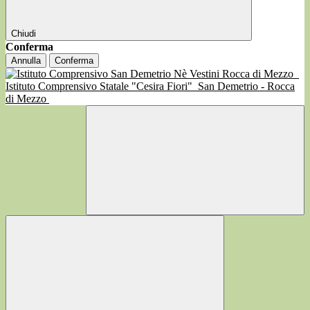
Chiudi
Conferma
Annulla
Conferma
Istituto Comprensivo Statale "Cesira Fiori"
San Demetrio - Rocca
di Mezzo