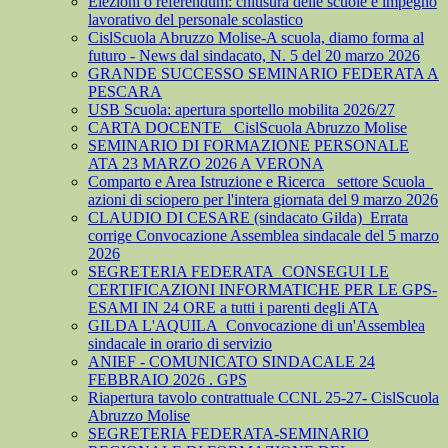
Elezioni o referendum: chiusura delle scuole e impegno
lavorativo del personale scolastico
CislScuola Abruzzo Molise-A scuola, diamo forma al
futuro - News dal sindacato, N. 5 del 20 marzo 2026
GRANDE SUCCESSO SEMINARIO FEDERATA A
PESCARA
USB Scuola: apertura sportello mobilita 2026/27
CARTA DOCENTE_ CislScuola Abruzzo Molise
SEMINARIO DI FORMAZIONE PERSONALE
ATA 23 MARZO 2026 A VERONA
Comparto e Area Istruzione e Ricerca_ settore Scuola_
azioni di sciopero per l'intera giornata del 9 marzo 2026
CLAUDIO DI CESARE (sindacato Gilda)_Errata
corrige Convocazione Assemblea sindacale del 5 marzo
2026
SEGRETERIA FEDERATA_CONSEGUI LE
CERTIFICAZIONI INFORMATICHE PER LE GPS-
ESAMI IN 24 ORE a tutti i parenti degli ATA
GILDA L'AQUILA_Convocazione di un'Assemblea
sindacale in orario di servizio
ANIEF - COMUNICATO SINDACALE 24
FEBBRAIO 2026 . GPS
Riapertura tavolo contrattuale CCNL 25-27- CislScuola
Abruzzo Molise
SEGRETERIA FEDERATA-SEMINARIO