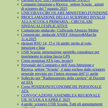
Comparto Istruzione e Ricerca_ settore Scuola_ azioni
di sciopero del 7 maggio 2025
UNICOBAS:CIRCOLARE.MINISTERO.FUNZIONE.
PROCLAMAZIONE DELLO SCIOPERO INVALSI
ALLA SCUOLA PRIMARIA - CIRCOLARI
SINDACALI ESPLICATIVE
Comunicato sindacale- CislScuola Abruzzo Molise
Comunicato_sindacale ANIEF Abruzzo&Marche
11.4.2025
elezioni RSU 14, 15 e 16 aprile: invito al voto,
istruzioni e lista
USB Scuola: prenotazione sportello consulenze per
inserimento in prima fascia GPS
Corso posizioni ATA (ass. tecnici)
Personale del Comparto e dell’Area Istruzione e
Ricerca, settore “Scuola”, è stato escluso dallo sciopero
generale previsto per l’intera giornata dell’11 aprile
Sollecito per "Riallineamento della carriera" di Docenti
ed ATA
Corso POSIZIONI ECONOMICHE PERSONALE
ATA
CONVOCAZIONE ASSEMBLEA REGIONALE
UIL SCUOLA 8 APRILE 2025
4 aprile: sciopero USB Scuola. Tutti gli appuntamenti