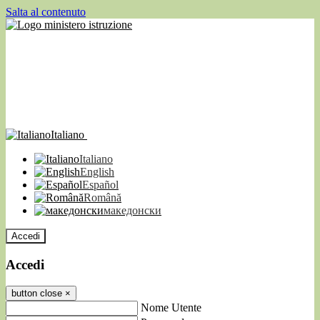
Salta al contenuto
Italiano
Italiano
English
Español
Română
македонски
Accedi
Accedi
button close
×
Nome Utente