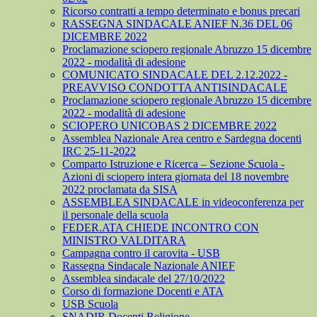
Ricorso contratti a tempo determinato e bonus precari
RASSEGNA SINDACALE ANIEF N.36 DEL 06
DICEMBRE 2022
Proclamazione sciopero regionale Abruzzo 15 dicembre
2022 - modalità di adesione
COMUNICATO SINDACALE DEL 2.12.2022 -
PREAVVISO CONDOTTA ANTISINDACALE
Proclamazione sciopero regionale Abruzzo 15 dicembre
2022 - modalità di adesione
SCIOPERO UNICOBAS 2 DICEMBRE 2022
Assemblea Nazionale Area centro e Sardegna docenti
IRC 25-11-2022
Comparto Istruzione e Ricerca – Sezione Scuola -
Azioni di sciopero intera giornata del 18 novembre
2022 proclamata da SISA
ASSEMBLEA SINDACALE in videoconferenza per
il personale della scuola
FEDER.ATA CHIEDE INCONTRO CON
MINISTRO VALDITARA
Campagna contro il carovita - USB
Rassegna Sindacale Nazionale ANIEF
Assemblea sindacale del 27/10/2022
Corso di formazione Docenti e ATA
USB Scuola
SNADIR Docenti Religione