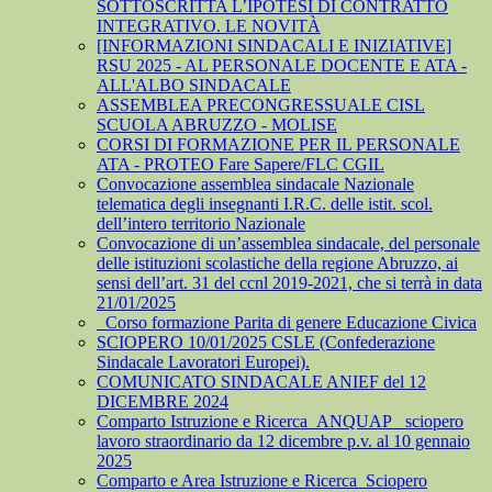
SOTTOSCRITTA L’IPOTESI DI CONTRATTO
INTEGRATIVO. LE NOVITÀ
[INFORMAZIONI SINDACALI E INIZIATIVE]
RSU 2025 - AL PERSONALE DOCENTE E ATA -
ALL'ALBO SINDACALE
ASSEMBLEA PRECONGRESSUALE CISL
SCUOLA ABRUZZO - MOLISE
CORSI DI FORMAZIONE PER IL PERSONALE
ATA - PROTEO Fare Sapere/FLC CGIL
Convocazione assemblea sindacale Nazionale
telematica degli insegnanti I.R.C. delle istit. scol.
dell’intero territorio Nazionale
Convocazione di un’assemblea sindacale, del personale
delle istituzioni scolastiche della regione Abruzzo, ai
sensi dell’art. 31 del ccnl 2019-2021, che si terrà in data
21/01/2025
_Corso formazione Parita di genere Educazione Civica
SCIOPERO 10/01/2025 CSLE (Confederazione
Sindacale Lavoratori Europei).
COMUNICATO SINDACALE ANIEF del 12
DICEMBRE 2024
Comparto Istruzione e Ricerca_ANQUAP_ sciopero
lavoro straordinario da 12 dicembre p.v. al 10 gennaio
2025
Comparto e Area Istruzione e Ricerca_Sciopero