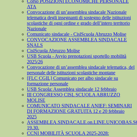
Corso POSIZIONI ECONOMICHE PERSONALE
ATA
Convocazione di un’assemblea sindacale Nazionale
telematica degli insegnanti di sostegno delle istituzioni
scolastiche di ogni ordine e grado dell’intero territorio
Nazionale
Comunicato sindacale - CislScuola Abruzzo Molise
CONVOCAZIONE ASSEMBLEA SINDACALE
SNALS
CislScuola Abruzzo Molise
USB Scuola - Avvio prenotazioni sportello mobilità
2025/26
Convocazione di un’assemblea sindacale telematica, del
personale delle istituzioni scolastiche montane
[FLC CGIL] Comunicato per albo sindacale su
formazione personale
USB Scuola: Assemblea sindacale 12 febbraio
III CONGRESSO CISL SCUOLA ABRUZZO
MOLISE
COMUNICATO SINDACALE ANIEF: SEMINARI
DI FORMAZIONE GRATUITA 12 e 20 febbraio
2025
ASSEMBLEA.SINDACALE.on.LINE.UNICOBAS.SCU
19.30.
CCNI MOBILITÀ SCUOLA 2025-2028: