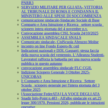
PNRR3
SERVIZIO MILITARE PER GLI ATA- VITTORIA
AL TRIBUNALE DI ROMA E CONDANNA IL
MINISTERO ALLE SPESE DI SOCCOMBENZA
comunicazione sindacale-Sindacato Sociale di Base
Comparto e Area Istruzione e Ricerca_ settore scuola_
sciopero intera giornata del 4 novembre p.v.
Convocazione assemblea CISL Scuola 24/10/2025
ASSEMBLEA SINDACALE SNALS
Comunicato sindacale- CislScuola Abruzzo Molise
incontro on line Fondo Espero-flc cgil
Indicazioni nazionali e DDL Gasparri: stessa faccia
della nuova scuola del ventennio. L’Alleanza Studenti-
Lavoratori rafforza la battaglia per una nuova scuola
pubblica in questo autunno
convocazione assemblea sindacale FLC CGIL
Indizione Sciopero Generale 3 Ottobre 2025-
UNICOBAS
I: Comparto e Area Istruzione e Ricerca_ Settore
Scuola_ sciopero generale per l'intera giornata del 3
ottobre 2025
[Associazione FederATA] LA VOCE DEGLI ATA
Snadir Info-Point n.483 - All'albo sindacale ex art.25
legge 300/1970. Pensioni 2026, pubblicate le istruzioni
operative