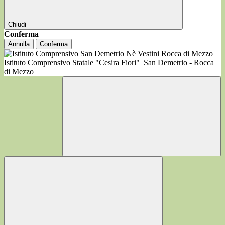
Chiudi
Conferma
Annulla
Conferma
Istituto Comprensivo Statale "Cesira Fiori"
San Demetrio - Rocca
di Mezzo