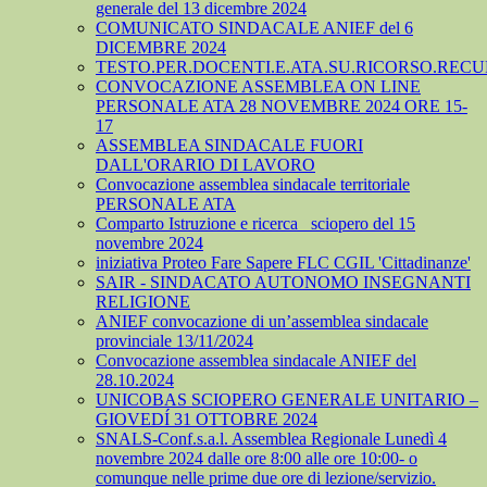
generale del 13 dicembre 2024
COMUNICATO SINDACALE ANIEF del 6
DICEMBRE 2024
TESTO.PER.DOCENTI.E.ATA.SU.RICORSO.RECU
CONVOCAZIONE ASSEMBLEA ON LINE
PERSONALE ATA 28 NOVEMBRE 2024 ORE 15-
17
ASSEMBLEA SINDACALE FUORI
DALL'ORARIO DI LAVORO
Convocazione assemblea sindacale territoriale
PERSONALE ATA
Comparto Istruzione e ricerca_ sciopero del 15
novembre 2024
iniziativa Proteo Fare Sapere FLC CGIL 'Cittadinanze'
SAIR - SINDACATO AUTONOMO INSEGNANTI
RELIGIONE
ANIEF convocazione di un’assemblea sindacale
provinciale 13/11/2024
Convocazione assemblea sindacale ANIEF del
28.10.2024
UNICOBAS SCIOPERO GENERALE UNITARIO –
GIOVEDÍ 31 OTTOBRE 2024
SNALS-Conf.s.a.l. Assemblea Regionale Lunedì 4
novembre 2024 dalle ore 8:00 alle ore 10:00- o
comunque nelle prime due ore di lezione/servizio.