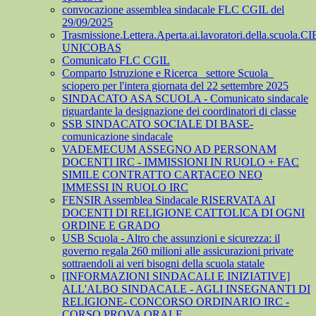
convocazione assemblea sindacale FLC CGIL del
29/09/2025
Trasmissione.Lettera.Aperta.ai.lavoratori.della.scuola.CI
UNICOBAS
Comunicato FLC CGIL
Comparto Istruzione e Ricerca_ settore Scuola_
sciopero per l'intera giornata del 22 settembre 2025
SINDACATO ASA SCUOLA - Comunicato sindacale
riguardante la designazione dei coordinatori di classe
SSB SINDACATO SOCIALE DI BASE-
comunicazione sindacale
VADEMECUM ASSEGNO AD PERSONAM
DOCENTI IRC - IMMISSIONI IN RUOLO + FAC
SIMILE CONTRATTO CARTACEO NEO
IMMESSI IN RUOLO IRC
FENSIR Assemblea Sindacale RISERVATA AI
DOCENTI DI RELIGIONE CATTOLICA DI OGNI
ORDINE E GRADO
USB Scuola - Altro che assunzioni e sicurezza: il
governo regala 260 milioni alle assicurazioni private
sottraendoli ai veri bisogni della scuola statale
[INFORMAZIONI SINDACALI E INIZIATIVE]
ALL'ALBO SINDACALE - AGLI INSEGNANTI DI
RELIGIONE- CONCORSO ORDINARIO IRC -
CORSO PROVA ORALE