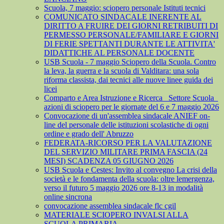
Scuola, 7 maggio: sciopero personale Istituti tecnici
COMUNICATO SINDACALE INERENTE AL
DIRITTO A FRUIRE DEI GIORNI RETRIBUITI DI
PERMESSO PERSONALE/FAMILIARE E GIORNI
DI FERIE SPETTANTI DURANTE LE ATTIVITA'
DIDATTICHE AL PERSONALE DOCENTE
USB Scuola - 7 maggio Sciopero della Scuola. Contro
la leva, la guerra e la scuola di Valditara: una sola
riforma classista, dai tecnici alle nuove linee guida dei
licei
Comparto e Area Istruzione e Ricerca_ Settore Scuola_
azioni di sciopero per le giornate del 6 e 7 maggio 2026
Convocazione di un'assemblea sindacale ANIEF on-
line del personale delle istituzioni scolastiche di ogni
ordine e grado dell' Abruzzo
FEDERATA-RICORSO PER LA VALUTAZIONE
DEL SERVIZIO MILITARE PRIMA FASCIA (24
MESI) SCADENZA 05 GIUGNO 2026
USB Scuola e Cestes: Invito al convegno La crisi della
società e le fondamenta della scuola: oltre lemergenza,
verso il futuro 5 maggio 2026 ore 8-13 in modalità
online sincrona
convocazione assemblea sindacale flc cgil
MATERIALE SCIOPERO INVALSI ALLA
SCUOLA PRIMARIA