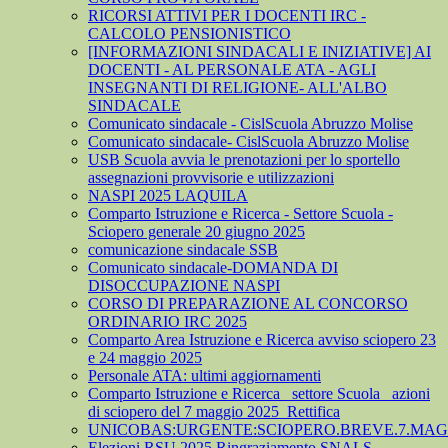
RICORSI ATTIVI PER I DOCENTI IRC -
CALCOLO PENSIONISTICO
[INFORMAZIONI SINDACALI E INIZIATIVE] AI
DOCENTI - AL PERSONALE ATA - AGLI
INSEGNANTI DI RELIGIONE- ALL'ALBO
SINDACALE
Comunicato sindacale - CislScuola Abruzzo Molise
Comunicato sindacale- CislScuola Abruzzo Molise
USB Scuola avvia le prenotazioni per lo sportello
assegnazioni provvisorie e utilizzazioni
NASPI 2025 LAQUILA
Comparto Istruzione e Ricerca - Settore Scuola -
Sciopero generale 20 giugno 2025
comunicazione sindacale SSB
Comunicato sindacale-DOMANDA DI
DISOCCUPAZIONE NASPI
CORSO DI PREPARAZIONE AL CONCORSO
ORDINARIO IRC 2025
Comparto Area Istruzione e Ricerca avviso sciopero 23
e 24 maggio 2025
Personale ATA: ultimi aggiornamenti
Comparto Istruzione e Ricerca_ settore Scuola_ azioni
di sciopero del 7 maggio 2025_Rettifica
UNICOBAS:URGENTE:SCIOPERO.BREVE.7.MAGG
Elezioni RSU 2025 Ringraziamento SNALS