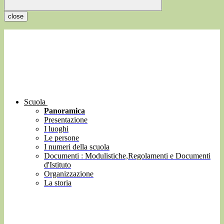
close
Scuola
Panoramica
Presentazione
I luoghi
Le persone
I numeri della scuola
Documenti : Modulistiche,Regolamenti e Documenti
d'Istituto
Organizzazione
La storia