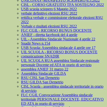
UNICONAS -MANIFESTO SCIOPERO 6.5.2022
CISL - CORSO GRATUITO TFA SOSTEGNO 2022
USB scuola sciopero 6 Maggio 2022
verbale definitivo elezioni RSU 2022
rettifica verbale e commissione elettorale elezioni RSU
2022
Verbale e risultati elezioni RSU 2022
FLC CGIL - RICORSO BUNUS DOCENTE
ANIEF - diretta facebook del 4 aprile
UIL - Assemblea Sindacale Nazionale 4 aprile 22
Snadir News n.154
USB Scuola: Assemblea sindacale 4 aprile ore 17
UIL SCUOLA - RICORSO BONUS DOCENTE
comunicazione SNADIR
UIL SCUOLA RUA assemblea Sindacale regionale
personale Docente ed ATA in orario di servizio
assemblea ANIEF 31 marzo 22
Assemblea Sindacale GILDA
RSU CISL San Demetrio
RSU GILDA San Demetrio
CISL Scuola - assemblea sindacale territoriale in orario
di servizio
FLC CGIL Convocazione Assemblea sindacale
territoriale PERSONALE DOCENTE, EDUCATIVO
ED ATA in orario di servizio