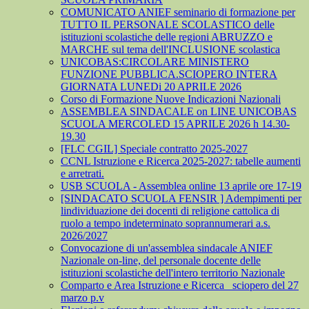
COMUNICATO ANIEF seminario di formazione per
TUTTO IL PERSONALE SCOLASTICO delle
istituzioni scolastiche delle regioni ABRUZZO e
MARCHE sul tema dell'INCLUSIONE scolastica
UNICOBAS:CIRCOLARE MINISTERO
FUNZIONE PUBBLICA.SCIOPERO INTERA
GIORNATA LUNEDi 20 APRILE 2026
Corso di Formazione Nuove Indicazioni Nazionali
ASSEMBLEA SINDACALE on LINE UNICOBAS
SCUOLA MERCOLED 15 APRILE 2026 h 14.30-
19.30
[FLC CGIL] Speciale contratto 2025-2027
CCNL Istruzione e Ricerca 2025-2027: tabelle aumenti
e arretrati.
USB SCUOLA - Assemblea online 13 aprile ore 17-19
[SINDACATO SCUOLA FENSIR ] Adempimenti per
lindividuazione dei docenti di religione cattolica di
ruolo a tempo indeterminato soprannumerari a.s.
2026/2027
Convocazione di un'assemblea sindacale ANIEF
Nazionale on-line, del personale docente delle
istituzioni scolastiche dell'intero territorio Nazionale
Comparto e Area Istruzione e Ricerca_ sciopero del 27
marzo p.v