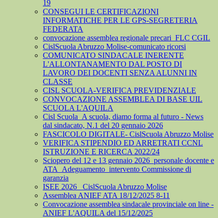
19
CONSEGUI LE CERTIFICAZIONI
INFORMATICHE PER LE GPS-SEGRETERIA
FEDERATA
convocazione assemblea regionale precari_FLC CGIL
CislScuola Abruzzo Molise-comunicato ricorsi
COMUNICATO SINDACALE INERENTE
L'ALLONTANAMENTO DAL POSTO DI
LAVORO DEI DOCENTI SENZA ALUNNI IN
CLASSE
CISL SCUOLA-VERIFICA PREVIDENZIALE
CONVOCAZIONE ASSEMBLEA DI BASE UIL
SCUOLA L'AQUILA
Cisl Scuola_A scuola, diamo forma al futuro - News
dal sindacato, N.1 del 20 gennaio 2026
FASCICOLO DIGITALE- CislScuola Abruzzo Molise
VERIFICA STIPENDIO ED ARRETRATI CCNL
ISTRUZIONE E RICERCA 2022/24
Sciopero del 12 e 13 gennaio 2026_personale docente e
ATA_Adeguamento_intervento Commissione di
garanzia
ISEE 2026_ CislScuola Abruzzo Molise
Assemblea ANIEF ATA 18/12/2025 8-11
Convocazione assemblea sindacale provinciale on line -
ANIEF L'AQUILA del 15/12/2025