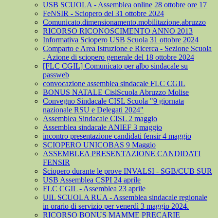
USB SCUOLA - Assemblea online 28 ottobre ore 17
FeNSIR - Sciopero del 31 ottobre 2024
Comunicato.dimensionamento.mobilitazione.abruzzo
RICORSO RICONOSCIMENTO ANNO 2013
Informativa Sciopero USB Scuola 31 ottobre 2024
Comparto e Area Istruzione e Ricerca - Sezione Scuola
- Azione di sciopero generale del 18 ottobre 2024
[FLC CGIL] Comunicato per albo sindacale su
passweb
convocazione assemblea sindacale FLC CGIL
BONUS NATALE CislScuola Abruzzo Molise
Convegno Sindacale CISL Scuola "9 giornata
nazionale RSU e Delegati 2024"
Assemblea Sindacale CISL 2 maggio
Assemblea sindacale ANIEF 3 maggio
incontro presentazione candidati fensir 4 maggio
SCIOPERO UNICOBAS 9 Maggio
ASSEMBLEA PRESENTAZIONE CANDIDATI
FENSIR
Sciopero durante le prove INVALSI - SGB/CUB SUR
USB Assemblea CSPI 24 aprile
FLC CGIL - Assemblea 23 aprile
UIL SCUOLA RUA - Assemblea sindacale regionale
in orario di servizio per venerdì 3 maggio 2024.
RICORSO BONUS MAMME PRECARIE