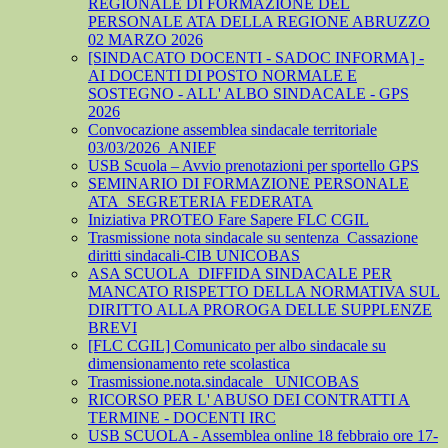
REGIONALE DI FORMAZIONE DEL
PERSONALE ATA DELLA REGIONE ABRUZZO
02 MARZO 2026
[SINDACATO DOCENTI - SADOC INFORMA] -
AI DOCENTI DI POSTO NORMALE E
SOSTEGNO - ALL' ALBO SINDACALE - GPS
2026
Convocazione assemblea sindacale territoriale
03/03/2026_ANIEF
USB Scuola – Avvio prenotazioni per sportello GPS
SEMINARIO DI FORMAZIONE PERSONALE
ATA_SEGRETERIA FEDERATA
Iniziativa PROTEO Fare Sapere FLC CGIL
Trasmissione nota sindacale su sentenza_Cassazione
diritti sindacali-CIB UNICOBAS
ASA SCUOLA_DIFFIDA SINDACALE PER
MANCATO RISPETTO DELLA NORMATIVA SUL
DIRITTO ALLA PROROGA DELLE SUPPLENZE
BREVI
[FLC CGIL] Comunicato per albo sindacale su
dimensionamento rete scolastica
Trasmissione.nota.sindacale _UNICOBAS
RICORSO PER L' ABUSO DEI CONTRATTI A
TERMINE - DOCENTI IRC
USB SCUOLA - Assemblea online 18 febbraio ore 17-