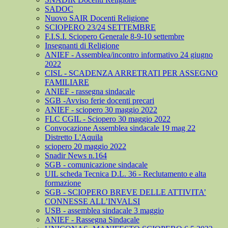
SADOC
Nuovo SAIR Docenti Religione
SCIOPERO 23/24 SETTEMBRE
F.I.S.I. Sciopero Generale 8-9-10 settembre
Insegnanti di Religione
ANIEF - Assemblea/incontro informativo 24 giugno
2022
CISL - SCADENZA ARRETRATI PER ASSEGNO
FAMILIARE
ANIEF - rassegna sindacale
SGB -Avviso ferie docenti precari
ANIEF - sciopero 30 maggio 2022
FLC CGIL - Sciopero 30 maggio 2022
Convocazione Assemblea sindacale 19 mag 22
Distretto L'Aquila
sciopero 20 maggio 2022
Snadir News n.164
SGB - comunicazione sindacale
UIL scheda Tecnica D.L. 36 - Reclutamento e alta
formazione
SGB - SCIOPERO BREVE DELLE ATTIVITA’
CONNESSE ALL’INVALSI
USB - assemblea sindacale 3 maggio
ANIEF - Rassegna Sindacale