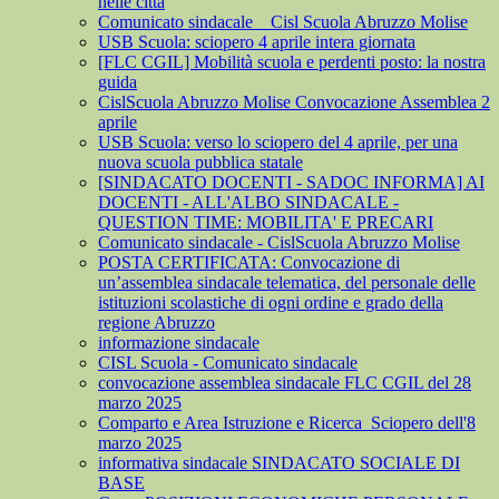
nelle città
Comunicato sindacale _ Cisl Scuola Abruzzo Molise
USB Scuola: sciopero 4 aprile intera giornata
[FLC CGIL] Mobilità scuola e perdenti posto: la nostra
guida
CislScuola Abruzzo Molise Convocazione Assemblea 2
aprile
USB Scuola: verso lo sciopero del 4 aprile, per una
nuova scuola pubblica statale
[SINDACATO DOCENTI - SADOC INFORMA] AI
DOCENTI - ALL'ALBO SINDACALE -
QUESTION TIME: MOBILITA' E PRECARI
Comunicato sindacale - CislScuola Abruzzo Molise
POSTA CERTIFICATA: Convocazione di
un’assemblea sindacale telematica, del personale delle
istituzioni scolastiche di ogni ordine e grado della
regione Abruzzo
informazione sindacale
CISL Scuola - Comunicato sindacale
convocazione assemblea sindacale FLC CGIL del 28
marzo 2025
Comparto e Area Istruzione e Ricerca_Sciopero dell'8
marzo 2025
informativa sindacale SINDACATO SOCIALE DI
BASE