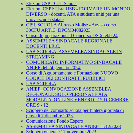
ElezioniCSPI_Cisl_Scuola
Elezioni CSPI: Lista USB - FORMARE UN MONDO
DIVERSO - docenti, ATA e studenti uniti per una
nuova scuola statale
CISL SCUOLA Abruzzo Molise - Avviso corso
30CFU ART13_DPCM04082023
Corso di preparazione al Concorso DS 6 febb 24
ASSEMBLEA SINDACALE REGIONALE
DOCENTI I.R.C.
USB SCUOLA: ASSEMBLEA SINDACALE IN
STREAMING
COMUNICATO INFORMATIVO SINDACALE
ANIEF del 24 gennaio 2024.
Corso di Aggiornamento e Formazione NUOVO
CODICE DEI CONTRATTI PUBBLICI
USB SCUOLA
ANIEF: CONVOCAZIONE ASSEMBLEA
REGIONALE SOLO PERSONALE ATA
MODALITA' ON LINE VENERDI' 15 DICEMBRE
ORE 9 - 12
Sciopero del comparto scuola per l’intera giornata di
giovedì 7 dicembre 2023.
Comunicazione Fondo Espero
ASSEMBLEA SINDACALE ANIEF 11/12/2023
Sciopero generale 17 novembre 2023