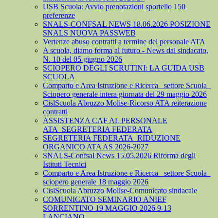
USB Scuola: Avvio prenotazioni sportello 150
preferenze
SNALS-CONFSAL NEWS 18.06.2026 POSIZIONE
SNALS NUOVA PASSWEB
Vertenze abuso contratti a termine del personale ATA
A scuola, diamo forma al futuro - News dal sindacato,
N. 10 del 05 giugno 2026
SCIOPERO DEGLI SCRUTINI: LA GUIDA USB
SCUOLA
Comparto e Area Istruzione e Ricerca_ settore Scuola_
Sciopero generale intera giornata del 29 maggio 2026
CislScuola Abruzzo Molise-Ricorso ATA reiterazione
contratti
ASSISTENZA CAF AL PERSONALE
ATA_SEGRETERIA FEDERATA
SEGRETERIA FEDERATA_RIDUZIONE
ORGANICO ATA AS 2026-2027
SNALS-Confsal News 15.05.2026 Riforma degli
Istituti Tecnici
Comparto e Area Istruzione e Ricerca_ settore Scuola_
sciopero generale 18 maggio 2026
CislScuola Abruzzo Molise-Comunicato sindacale
COMUNICATO SEMINARIO ANIEF
SORRENTINO 19 MAGGIO 2026 9-13
LANCIANO