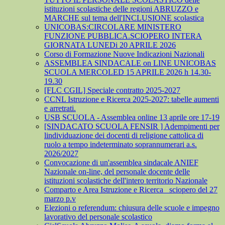
istituzioni scolastiche delle regioni ABRUZZO e
MARCHE sul tema dell'INCLUSIONE scolastica
UNICOBAS:CIRCOLARE MINISTERO
FUNZIONE PUBBLICA.SCIOPERO INTERA
GIORNATA LUNEDi 20 APRILE 2026
Corso di Formazione Nuove Indicazioni Nazionali
ASSEMBLEA SINDACALE on LINE UNICOBAS
SCUOLA MERCOLED 15 APRILE 2026 h 14.30-
19.30
[FLC CGIL] Speciale contratto 2025-2027
CCNL Istruzione e Ricerca 2025-2027: tabelle aumenti
e arretrati.
USB SCUOLA - Assemblea online 13 aprile ore 17-19
[SINDACATO SCUOLA FENSIR ] Adempimenti per
lindividuazione dei docenti di religione cattolica di
ruolo a tempo indeterminato soprannumerari a.s.
2026/2027
Convocazione di un'assemblea sindacale ANIEF
Nazionale on-line, del personale docente delle
istituzioni scolastiche dell'intero territorio Nazionale
Comparto e Area Istruzione e Ricerca_ sciopero del 27
marzo p.v
Elezioni o referendum: chiusura delle scuole e impegno
lavorativo del personale scolastico