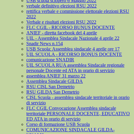
USB scuola sciopero 6 Maggio 2022
verbale definitivo elezioni RSU 2022
rettifica verbale e commissione elettorale elezioni RSU
2022
Verbale e risultati elezioni RSU 2022
FLC CGIL - RICORSO BUNUS DOCENTE
ANIEF - diretta facebook del 4 aprile
UIL - Assemblea Sindacale Nazionale 4 aprile 22
Snadir News n.154
USB Scuola: Assemblea sindacale 4 aprile ore 17
UIL SCUOLA - RICORSO BONUS DOCENTE
comunicazione SNADIR
UIL SCUOLA RUA assemblea Sindacale regionale
personale Docente ed ATA in orario di servizio
assemblea ANIEF 31 marzo 22
Assemblea Sindacale GILDA
RSU CISL San Demetrio
RSU GILDA San Demetrio
CISL Scuola - assemblea sindacale territoriale in orario
di servizio
FLC CGIL Convocazione Assemblea sindacale
territoriale PERSONALE DOCENTE, EDUCATIVO
ED ATA in orario di servizio
Corso di formazione USB Scuola
COMUNICAZIONE SINDACALE GILDA-