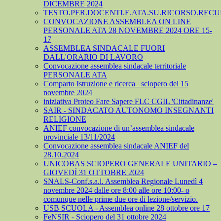
DICEMBRE 2024
TESTO.PER.DOCENTI.E.ATA.SU.RICORSO.RECU
CONVOCAZIONE ASSEMBLEA ON LINE
PERSONALE ATA 28 NOVEMBRE 2024 ORE 15-
17
ASSEMBLEA SINDACALE FUORI
DALL'ORARIO DI LAVORO
Convocazione assemblea sindacale territoriale
PERSONALE ATA
Comparto Istruzione e ricerca_ sciopero del 15
novembre 2024
iniziativa Proteo Fare Sapere FLC CGIL 'Cittadinanze'
SAIR - SINDACATO AUTONOMO INSEGNANTI
RELIGIONE
ANIEF convocazione di un’assemblea sindacale
provinciale 13/11/2024
Convocazione assemblea sindacale ANIEF del
28.10.2024
UNICOBAS SCIOPERO GENERALE UNITARIO –
GIOVEDÍ 31 OTTOBRE 2024
SNALS-Conf.s.a.l. Assemblea Regionale Lunedì 4
novembre 2024 dalle ore 8:00 alle ore 10:00- o
comunque nelle prime due ore di lezione/servizio.
USB SCUOLA - Assemblea online 28 ottobre ore 17
FeNSIR - Sciopero del 31 ottobre 2024