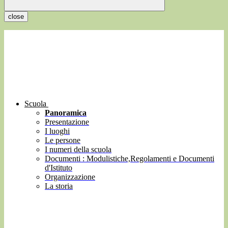
close
Scuola
Panoramica
Presentazione
I luoghi
Le persone
I numeri della scuola
Documenti : Modulistiche,Regolamenti e Documenti
d'Istituto
Organizzazione
La storia