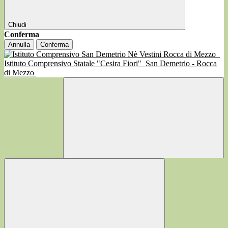
Chiudi
Conferma
Annulla
Conferma
Istituto Comprensivo Statale "Cesira Fiori"
San Demetrio - Rocca
di Mezzo