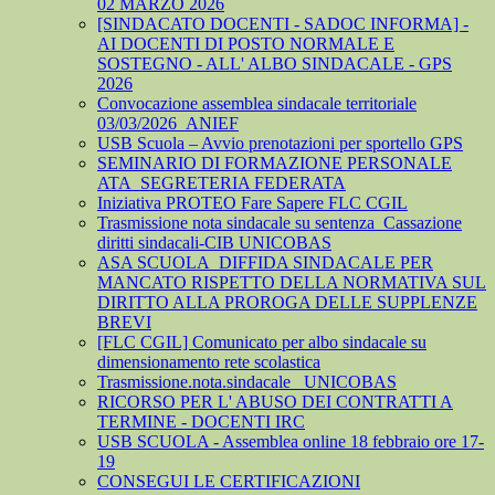
02 MARZO 2026
[SINDACATO DOCENTI - SADOC INFORMA] -
AI DOCENTI DI POSTO NORMALE E
SOSTEGNO - ALL' ALBO SINDACALE - GPS
2026
Convocazione assemblea sindacale territoriale
03/03/2026_ANIEF
USB Scuola – Avvio prenotazioni per sportello GPS
SEMINARIO DI FORMAZIONE PERSONALE
ATA_SEGRETERIA FEDERATA
Iniziativa PROTEO Fare Sapere FLC CGIL
Trasmissione nota sindacale su sentenza_Cassazione
diritti sindacali-CIB UNICOBAS
ASA SCUOLA_DIFFIDA SINDACALE PER
MANCATO RISPETTO DELLA NORMATIVA SUL
DIRITTO ALLA PROROGA DELLE SUPPLENZE
BREVI
[FLC CGIL] Comunicato per albo sindacale su
dimensionamento rete scolastica
Trasmissione.nota.sindacale _UNICOBAS
RICORSO PER L' ABUSO DEI CONTRATTI A
TERMINE - DOCENTI IRC
USB SCUOLA - Assemblea online 18 febbraio ore 17-
19
CONSEGUI LE CERTIFICAZIONI