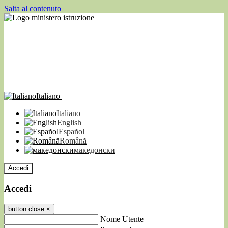
Salta al contenuto
Italiano
Italiano
English
Español
Română
македонски
Accedi
Accedi
button close
×
Nome Utente