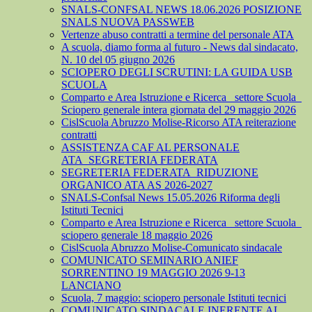
SNALS-CONFSAL NEWS 18.06.2026 POSIZIONE
SNALS NUOVA PASSWEB
Vertenze abuso contratti a termine del personale ATA
A scuola, diamo forma al futuro - News dal sindacato,
N. 10 del 05 giugno 2026
SCIOPERO DEGLI SCRUTINI: LA GUIDA USB
SCUOLA
Comparto e Area Istruzione e Ricerca_ settore Scuola_
Sciopero generale intera giornata del 29 maggio 2026
CislScuola Abruzzo Molise-Ricorso ATA reiterazione
contratti
ASSISTENZA CAF AL PERSONALE
ATA_SEGRETERIA FEDERATA
SEGRETERIA FEDERATA_RIDUZIONE
ORGANICO ATA AS 2026-2027
SNALS-Confsal News 15.05.2026 Riforma degli
Istituti Tecnici
Comparto e Area Istruzione e Ricerca_ settore Scuola_
sciopero generale 18 maggio 2026
CislScuola Abruzzo Molise-Comunicato sindacale
COMUNICATO SEMINARIO ANIEF
SORRENTINO 19 MAGGIO 2026 9-13
LANCIANO
Scuola, 7 maggio: sciopero personale Istituti tecnici
COMUNICATO SINDACALE INERENTE AL