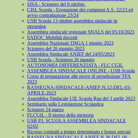
SISA - Sciopero del 6 ottobre.
CISL Scuola - Erogazione dei compensi A.S. 22/23 ed
avvio contrattazione 23/24
USB Scuola 13 ottobre assemblea sindacale in
streaming
Assemblea sindacale regionale SNALS del 05/10/2023
SADOC Mobilità docenti
Assemblea Nazionale DSGA 1 giugno 2023
Sciopero del 26 maggio 2023
Assemblea Sindacale ANIEF del 24/05/2023
USB Scuola - Sciopero 26 maggio
AUTONOMIA DIFFERENZIATA - FLC CGIL
ASSEMBLEA SINDACALE ONLINE - USB Scuola
Corso di preparazione alle prove di preselezione TFA
2023
RASSEGNA-SINDACALE-ANIEF-N.12-DEL-03-
APRILE-2023
Assemblea Sindacale UIL Scuola Rua del 3 aprile 2023
Seminario sulla Legislazione Scolastica
Sciopero 24 marzo
FLCGIL - Il giorno della memoria
USB P.I. SCUOLA ASSEMBLEA SINDACALE
02/02
Ricorso contratti a tempo determinato e bonus precari
RASSEGNA SINDACALE ANIEF N.36 DEL 06