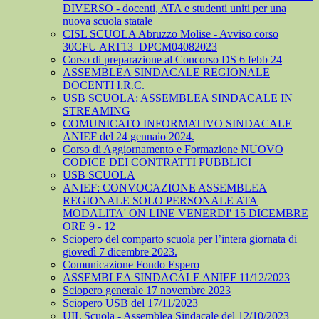
DIVERSO - docenti, ATA e studenti uniti per una
nuova scuola statale
CISL SCUOLA Abruzzo Molise - Avviso corso
30CFU ART13_DPCM04082023
Corso di preparazione al Concorso DS 6 febb 24
ASSEMBLEA SINDACALE REGIONALE
DOCENTI I.R.C.
USB SCUOLA: ASSEMBLEA SINDACALE IN
STREAMING
COMUNICATO INFORMATIVO SINDACALE
ANIEF del 24 gennaio 2024.
Corso di Aggiornamento e Formazione NUOVO
CODICE DEI CONTRATTI PUBBLICI
USB SCUOLA
ANIEF: CONVOCAZIONE ASSEMBLEA
REGIONALE SOLO PERSONALE ATA
MODALITA' ON LINE VENERDI' 15 DICEMBRE
ORE 9 - 12
Sciopero del comparto scuola per l’intera giornata di
giovedì 7 dicembre 2023.
Comunicazione Fondo Espero
ASSEMBLEA SINDACALE ANIEF 11/12/2023
Sciopero generale 17 novembre 2023
Sciopero USB del 17/11/2023
UIL Scuola - Assemblea Sindacale del 12/10/2023