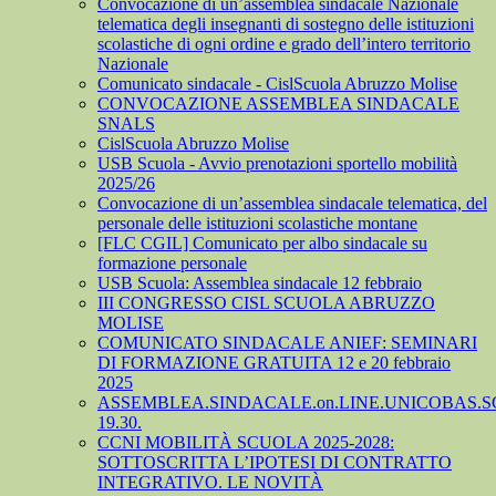
Convocazione di un’assemblea sindacale Nazionale
telematica degli insegnanti di sostegno delle istituzioni
scolastiche di ogni ordine e grado dell’intero territorio
Nazionale
Comunicato sindacale - CislScuola Abruzzo Molise
CONVOCAZIONE ASSEMBLEA SINDACALE
SNALS
CislScuola Abruzzo Molise
USB Scuola - Avvio prenotazioni sportello mobilità
2025/26
Convocazione di un’assemblea sindacale telematica, del
personale delle istituzioni scolastiche montane
[FLC CGIL] Comunicato per albo sindacale su
formazione personale
USB Scuola: Assemblea sindacale 12 febbraio
III CONGRESSO CISL SCUOLA ABRUZZO
MOLISE
COMUNICATO SINDACALE ANIEF: SEMINARI
DI FORMAZIONE GRATUITA 12 e 20 febbraio
2025
ASSEMBLEA.SINDACALE.on.LINE.UNICOBAS.SCU
19.30.
CCNI MOBILITÀ SCUOLA 2025-2028:
SOTTOSCRITTA L’IPOTESI DI CONTRATTO
INTEGRATIVO. LE NOVITÀ