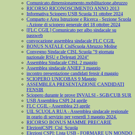
Comunicato.dimensionamento.mobilitazione.abruzzo
RICORSO RICONOSCIMENTO ANNO 2013
Informativa Sciopero USB Scuola 31 ottobre 2024
Comparto e Area Istruzione e Ricerca - Sezione Scuola
- Azione di sciopero generale del 18 ottobre 2024
[FLC CGIL] Comunicato per albo sindacale su
passweb
convocazione assemblea sindacale FLC CGIL
BONUS NATALE CislScuola Abruzzo Molise
Convegno Sindacale CISL Scuola "9 giornata
nazionale RSU e Delegati 2024"
Assemblea Sindacale CISL 2 maggio
Assemblea sindacale ANIEF 3 maggio
incontro presentazione candidati fensir 4 maggio
SCIOPERO UNICOBAS 9 Maggio
ASSEMBLEA PRESENTAZIONE CANDIDATI
FENSIR
Sciopero durante le prove INVALSI - SGB/CUB SUR
USB Assemblea CSPI 24 aprile
FLC CGIL - Assemblea 23 aprile
UIL SCUOLA RUA - Assemblea sindacale regionale
in orario di servizio per venerdì 3 maggio 2024.
RICORSO BONUS MAMME PRECARIE
ElezioniCSPI_Cisl_Scuola
Elezioni CSPI: Lista USB - FORMARE UN MONDO