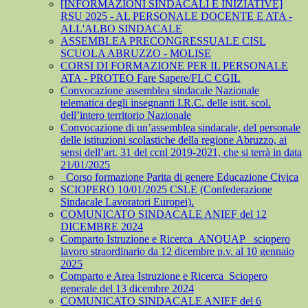
[INFORMAZIONI SINDACALI E INIZIATIVE]
RSU 2025 - AL PERSONALE DOCENTE E ATA -
ALL'ALBO SINDACALE
ASSEMBLEA PRECONGRESSUALE CISL
SCUOLA ABRUZZO - MOLISE
CORSI DI FORMAZIONE PER IL PERSONALE
ATA - PROTEO Fare Sapere/FLC CGIL
Convocazione assemblea sindacale Nazionale
telematica degli insegnanti I.R.C. delle istit. scol.
dell’intero territorio Nazionale
Convocazione di un’assemblea sindacale, del personale
delle istituzioni scolastiche della regione Abruzzo, ai
sensi dell’art. 31 del ccnl 2019-2021, che si terrà in data
21/01/2025
_Corso formazione Parita di genere Educazione Civica
SCIOPERO 10/01/2025 CSLE (Confederazione
Sindacale Lavoratori Europei).
COMUNICATO SINDACALE ANIEF del 12
DICEMBRE 2024
Comparto Istruzione e Ricerca_ANQUAP_ sciopero
lavoro straordinario da 12 dicembre p.v. al 10 gennaio
2025
Comparto e Area Istruzione e Ricerca_Sciopero
generale del 13 dicembre 2024
COMUNICATO SINDACALE ANIEF del 6