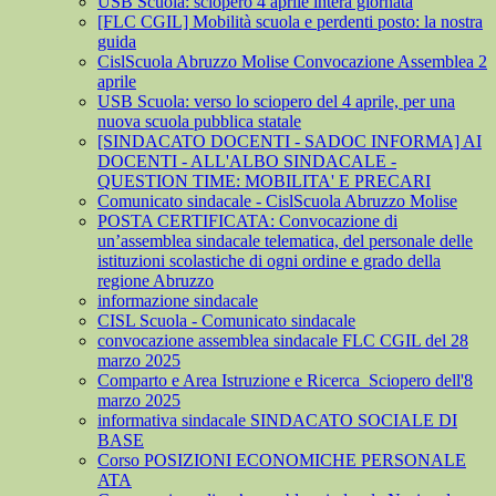
USB Scuola: sciopero 4 aprile intera giornata
[FLC CGIL] Mobilità scuola e perdenti posto: la nostra
guida
CislScuola Abruzzo Molise Convocazione Assemblea 2
aprile
USB Scuola: verso lo sciopero del 4 aprile, per una
nuova scuola pubblica statale
[SINDACATO DOCENTI - SADOC INFORMA] AI
DOCENTI - ALL'ALBO SINDACALE -
QUESTION TIME: MOBILITA' E PRECARI
Comunicato sindacale - CislScuola Abruzzo Molise
POSTA CERTIFICATA: Convocazione di
un’assemblea sindacale telematica, del personale delle
istituzioni scolastiche di ogni ordine e grado della
regione Abruzzo
informazione sindacale
CISL Scuola - Comunicato sindacale
convocazione assemblea sindacale FLC CGIL del 28
marzo 2025
Comparto e Area Istruzione e Ricerca_Sciopero dell'8
marzo 2025
informativa sindacale SINDACATO SOCIALE DI
BASE
Corso POSIZIONI ECONOMICHE PERSONALE
ATA