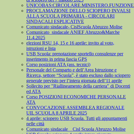
UNICOBAS:CIRCOLARE.MINISTERO.FUNZIONE.
PROCLAMAZIONE DELLO SCIOPERO INVALSI
ALLA SCUOLA PRIMARIA - CIRCOLARI
SINDACALI ESPLICATIVE
Comunicato sindacale- CislScuola Abruzzo Molise
Comunicato_sindacale ANIEF Abruzzo&Marche
11.4.2025
elezioni RSU 14, 15 e 16 aprile: invito al voto,
istruzioni e lista
USB Scuola: prenotazione sportello consulenze per
inserimento in prima fascia GPS
Corso posizioni ATA (ass. tecnici)
Personale del Comparto e dell’Area Istruzione e
Ricerca, settore “Scuola”, è stato escluso dallo sciopero
generale previsto per l’intera giornata dell’11 aprile
Sollecito per "Riallineamento della carriera" di Docenti
ed ATA
Corso POSIZIONI ECONOMICHE PERSONALE
ATA
CONVOCAZIONE ASSEMBLEA REGIONALE
UIL SCUOLA 8 APRILE 2025
4 aprile: sciopero USB Scuola. Tutti gli appuntamenti
nelle città
Comunicato sindacale _ Cisl Scuola Abruzzo Molise