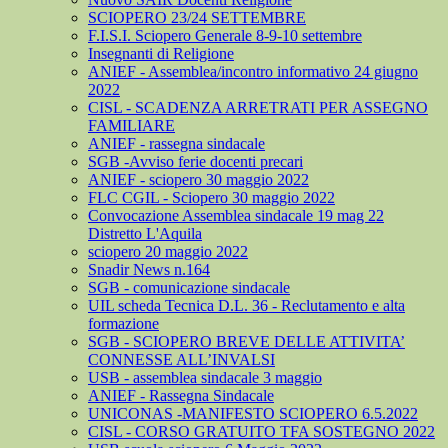
SCIOPERO 23/24 SETTEMBRE
F.I.S.I. Sciopero Generale 8-9-10 settembre
Insegnanti di Religione
ANIEF - Assemblea/incontro informativo 24 giugno
2022
CISL - SCADENZA ARRETRATI PER ASSEGNO
FAMILIARE
ANIEF - rassegna sindacale
SGB -Avviso ferie docenti precari
ANIEF - sciopero 30 maggio 2022
FLC CGIL - Sciopero 30 maggio 2022
Convocazione Assemblea sindacale 19 mag 22
Distretto L'Aquila
sciopero 20 maggio 2022
Snadir News n.164
SGB - comunicazione sindacale
UIL scheda Tecnica D.L. 36 - Reclutamento e alta
formazione
SGB - SCIOPERO BREVE DELLE ATTIVITA’
CONNESSE ALL’INVALSI
USB - assemblea sindacale 3 maggio
ANIEF - Rassegna Sindacale
UNICONAS -MANIFESTO SCIOPERO 6.5.2022
CISL - CORSO GRATUITO TFA SOSTEGNO 2022