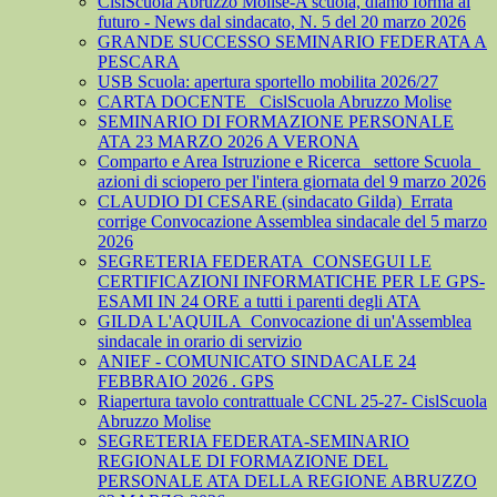
CislScuola Abruzzo Molise-A scuola, diamo forma al
futuro - News dal sindacato, N. 5 del 20 marzo 2026
GRANDE SUCCESSO SEMINARIO FEDERATA A
PESCARA
USB Scuola: apertura sportello mobilita 2026/27
CARTA DOCENTE_ CislScuola Abruzzo Molise
SEMINARIO DI FORMAZIONE PERSONALE
ATA 23 MARZO 2026 A VERONA
Comparto e Area Istruzione e Ricerca_ settore Scuola_
azioni di sciopero per l'intera giornata del 9 marzo 2026
CLAUDIO DI CESARE (sindacato Gilda)_Errata
corrige Convocazione Assemblea sindacale del 5 marzo
2026
SEGRETERIA FEDERATA_CONSEGUI LE
CERTIFICAZIONI INFORMATICHE PER LE GPS-
ESAMI IN 24 ORE a tutti i parenti degli ATA
GILDA L'AQUILA_Convocazione di un'Assemblea
sindacale in orario di servizio
ANIEF - COMUNICATO SINDACALE 24
FEBBRAIO 2026 . GPS
Riapertura tavolo contrattuale CCNL 25-27- CislScuola
Abruzzo Molise
SEGRETERIA FEDERATA-SEMINARIO
REGIONALE DI FORMAZIONE DEL
PERSONALE ATA DELLA REGIONE ABRUZZO