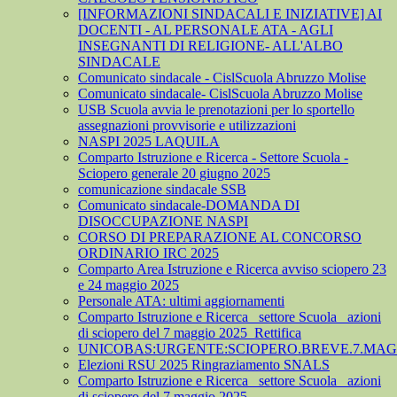
[INFORMAZIONI SINDACALI E INIZIATIVE] AI
DOCENTI - AL PERSONALE ATA - AGLI
INSEGNANTI DI RELIGIONE- ALL'ALBO
SINDACALE
Comunicato sindacale - CislScuola Abruzzo Molise
Comunicato sindacale- CislScuola Abruzzo Molise
USB Scuola avvia le prenotazioni per lo sportello
assegnazioni provvisorie e utilizzazioni
NASPI 2025 LAQUILA
Comparto Istruzione e Ricerca - Settore Scuola -
Sciopero generale 20 giugno 2025
comunicazione sindacale SSB
Comunicato sindacale-DOMANDA DI
DISOCCUPAZIONE NASPI
CORSO DI PREPARAZIONE AL CONCORSO
ORDINARIO IRC 2025
Comparto Area Istruzione e Ricerca avviso sciopero 23
e 24 maggio 2025
Personale ATA: ultimi aggiornamenti
Comparto Istruzione e Ricerca_ settore Scuola_ azioni
di sciopero del 7 maggio 2025_Rettifica
UNICOBAS:URGENTE:SCIOPERO.BREVE.7.MAGG
Elezioni RSU 2025 Ringraziamento SNALS
Comparto Istruzione e Ricerca_ settore Scuola_ azioni
di sciopero del 7 maggio 2025