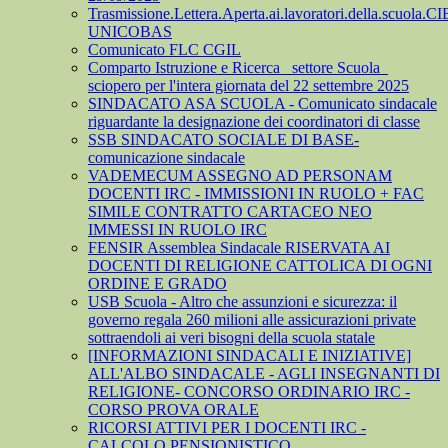
Trasmissione.Lettera.Aperta.ai.lavoratori.della.scuola.CI
UNICOBAS
Comunicato FLC CGIL
Comparto Istruzione e Ricerca_ settore Scuola_
sciopero per l'intera giornata del 22 settembre 2025
SINDACATO ASA SCUOLA - Comunicato sindacale
riguardante la designazione dei coordinatori di classe
SSB SINDACATO SOCIALE DI BASE-
comunicazione sindacale
VADEMECUM ASSEGNO AD PERSONAM
DOCENTI IRC - IMMISSIONI IN RUOLO + FAC
SIMILE CONTRATTO CARTACEO NEO
IMMESSI IN RUOLO IRC
FENSIR Assemblea Sindacale RISERVATA AI
DOCENTI DI RELIGIONE CATTOLICA DI OGNI
ORDINE E GRADO
USB Scuola - Altro che assunzioni e sicurezza: il
governo regala 260 milioni alle assicurazioni private
sottraendoli ai veri bisogni della scuola statale
[INFORMAZIONI SINDACALI E INIZIATIVE]
ALL'ALBO SINDACALE - AGLI INSEGNANTI DI
RELIGIONE- CONCORSO ORDINARIO IRC -
CORSO PROVA ORALE
RICORSI ATTIVI PER I DOCENTI IRC -
CALCOLO PENSIONISTICO