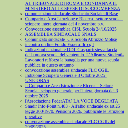
AL TRIBUNALE DI ROMA E CONDANNA IL
MINISTERO ALLE SPESE DI SOCCOMBENZA
comunicazione sindacale-Sindacato Sociale di Base
Comparto e Area Istruzione e Ricerca_ settore scuola_
sciopero intera giornata del 4 novembre p.v.
Convocazione assemblea CISL Scuola 24/10/2025
ASSEMBLEA SINDACALE SNALS
Comunicato sindacale- CislScuola Abruzzo Molise
incontro on line Fondo Espero-flc cgil
Indicazioni nazionali e DDL Gasparri: stessa faccia
della nuova scuola del ventennio. L’Alleanza Studenti-
Lavoratori rafforza la battaglia per una nuova scuola
pubblica in questo autunno
convocazione assemblea sindacale FLC CGIL
Indizione Sciopero Generale 3 Ottobre 2025-
UNICOBAS
I: Comparto e Area Istruzione e Ricerca_ Settore
Scuola_ sciopero generale per l'intera giornata del 3
ottobre 2025
[Associazione FederATA] LA VOCE DEGLI ATA
Snadir Info-Point n.483 - All'albo sindacale ex art.25
legge 300/1970. Pensioni 2026, pubblicate le istruzioni
operative
convocazione assemblea sindacale FLC CGIL del
29/09/2025