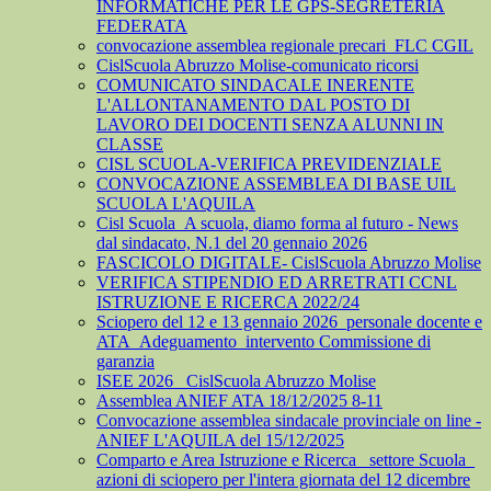
INFORMATICHE PER LE GPS-SEGRETERIA
FEDERATA
convocazione assemblea regionale precari_FLC CGIL
CislScuola Abruzzo Molise-comunicato ricorsi
COMUNICATO SINDACALE INERENTE
L'ALLONTANAMENTO DAL POSTO DI
LAVORO DEI DOCENTI SENZA ALUNNI IN
CLASSE
CISL SCUOLA-VERIFICA PREVIDENZIALE
CONVOCAZIONE ASSEMBLEA DI BASE UIL
SCUOLA L'AQUILA
Cisl Scuola_A scuola, diamo forma al futuro - News
dal sindacato, N.1 del 20 gennaio 2026
FASCICOLO DIGITALE- CislScuola Abruzzo Molise
VERIFICA STIPENDIO ED ARRETRATI CCNL
ISTRUZIONE E RICERCA 2022/24
Sciopero del 12 e 13 gennaio 2026_personale docente e
ATA_Adeguamento_intervento Commissione di
garanzia
ISEE 2026_ CislScuola Abruzzo Molise
Assemblea ANIEF ATA 18/12/2025 8-11
Convocazione assemblea sindacale provinciale on line -
ANIEF L'AQUILA del 15/12/2025
Comparto e Area Istruzione e Ricerca_ settore Scuola_
azioni di sciopero per l'intera giornata del 12 dicembre