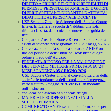
DIRITTO A FRUIRE DEI GIORNI RETRIBUITI DI
PERMESSO PERSONALE/FAMILIARE E GIORNI
DI FERIE SPETTANTI DURANTE LE ATTIVITA'
DIDATTICHE AL PERSONALE DOCENTE
USB Scuola - 7 maggio Sciopero della Scuola. Contro
la leva, la guerra e la scuola di Valditara: una sola
riforma classista, dai tecnici alle nuove linee guida dei
licei
Comparto e Area Istruzione e Ricerca_ Settore Scuola_
azioni di sciopero per le giornate del 6 e 7 maggio 2026
Convocazione di un'assemblea sindacale ANIEF on-
line del personale delle istituzioni scolastiche di ogni
ordine e grado dell' Abruzzo
FEDERATA-RICORSO PER LA VALUTAZIONE
DEL SERVIZIO MILITARE PRIMA FASCIA (24
MESI) SCADENZA 05 GIUGNO 2026
USB Scuola e Cestes: Invito al convegno La crisi della
società e le fondamenta della scuola: oltre lemergenza,
verso il futuro 5 maggio 2026 ore 8-13 in modalità
online sincrona
convocazione assemblea sindacale flc cgil
MATERIALE SCIOPERO INVALSI ALLA
SCUOLA PRIMARIA
COMUNICATO ANIEF seminario di formazione per
TUTTO IL PERSONALE SCOLASTICO delle