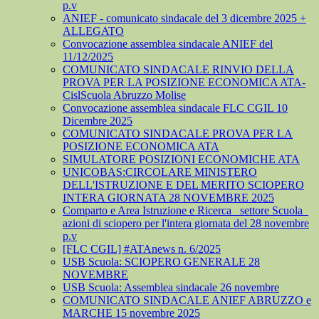
p.v
ANIEF - comunicato sindacale del 3 dicembre 2025 +
ALLEGATO
Convocazione assemblea sindacale ANIEF del
11/12/2025
COMUNICATO SINDACALE RINVIO DELLA
PROVA PER LA POSIZIONE ECONOMICA ATA-
CislScuola Abruzzo Molise
Convocazione assemblea sindacale FLC CGIL 10
Dicembre 2025
COMUNICATO SINDACALE PROVA PER LA
POSIZIONE ECONOMICA ATA
SIMULATORE POSIZIONI ECONOMICHE ATA
UNICOBAS:CIRCOLARE MINISTERO
DELL'ISTRUZIONE E DEL MERITO SCIOPERO
INTERA GIORNATA 28 NOVEMBRE 2025
Comparto e Area Istruzione e Ricerca_ settore Scuola_
azioni di sciopero per l'intera giornata del 28 novembre
p.v
[FLC CGIL] #ATAnews n. 6/2025
USB Scuola: SCIOPERO GENERALE 28
NOVEMBRE
USB Scuola: Assemblea sindacale 26 novembre
COMUNICATO SINDACALE ANIEF ABRUZZO e
MARCHE 15 novembre 2025