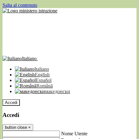
Salta al contenuto
Italiano
Italiano
English
Español
Română
македонски
Accedi
Accedi
button close
×
Nome Utente