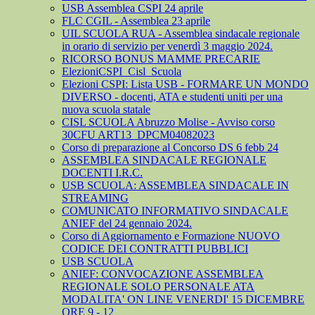
USB Assemblea CSPI 24 aprile
FLC CGIL - Assemblea 23 aprile
UIL SCUOLA RUA - Assemblea sindacale regionale
in orario di servizio per venerdì 3 maggio 2024.
RICORSO BONUS MAMME PRECARIE
ElezioniCSPI_Cisl_Scuola
Elezioni CSPI: Lista USB - FORMARE UN MONDO
DIVERSO - docenti, ATA e studenti uniti per una
nuova scuola statale
CISL SCUOLA Abruzzo Molise - Avviso corso
30CFU ART13_DPCM04082023
Corso di preparazione al Concorso DS 6 febb 24
ASSEMBLEA SINDACALE REGIONALE
DOCENTI I.R.C.
USB SCUOLA: ASSEMBLEA SINDACALE IN
STREAMING
COMUNICATO INFORMATIVO SINDACALE
ANIEF del 24 gennaio 2024.
Corso di Aggiornamento e Formazione NUOVO
CODICE DEI CONTRATTI PUBBLICI
USB SCUOLA
ANIEF: CONVOCAZIONE ASSEMBLEA
REGIONALE SOLO PERSONALE ATA
MODALITA' ON LINE VENERDI' 15 DICEMBRE
ORE 9 - 12