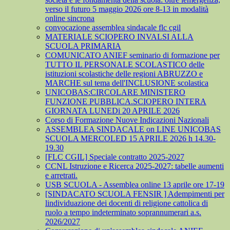
verso il futuro 5 maggio 2026 ore 8-13 in modalità
online sincrona
convocazione assemblea sindacale flc cgil
MATERIALE SCIOPERO INVALSI ALLA
SCUOLA PRIMARIA
COMUNICATO ANIEF seminario di formazione per
TUTTO IL PERSONALE SCOLASTICO delle
istituzioni scolastiche delle regioni ABRUZZO e
MARCHE sul tema dell'INCLUSIONE scolastica
UNICOBAS:CIRCOLARE MINISTERO
FUNZIONE PUBBLICA.SCIOPERO INTERA
GIORNATA LUNEDi 20 APRILE 2026
Corso di Formazione Nuove Indicazioni Nazionali
ASSEMBLEA SINDACALE on LINE UNICOBAS
SCUOLA MERCOLED 15 APRILE 2026 h 14.30-
19.30
[FLC CGIL] Speciale contratto 2025-2027
CCNL Istruzione e Ricerca 2025-2027: tabelle aumenti
e arretrati.
USB SCUOLA - Assemblea online 13 aprile ore 17-19
[SINDACATO SCUOLA FENSIR ] Adempimenti per
lindividuazione dei docenti di religione cattolica di
ruolo a tempo indeterminato soprannumerari a.s.
2026/2027