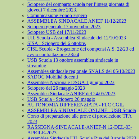
Sciopero del comparto scuola per l’intera giornata di
giovedì 7 dicembre 2023.
Comunicazione Fondo Espero
ASSEMBLEA SINDACALE ANIEF 11/12/2023
Sciopero generale 17 novembre 2023
Sciopero USB del 17/11/2023
UIL Scuola - Assemblea Sindacale del 12/10/2023
SISA - Sciopero del 6 ottobre.
CISL Scuola - Erogazione dei compensi A.S. 22/23 ed
avvio contrattazione 23/24
USB Scuola 13 ottobre assemblea sindacale in
streaming
Assemblea sindacale regionale SNALS del 05/10/2023
SADOC Mobilità docenti
Assemblea Nazionale DSGA 1 giugno 2023
Sciopero del 26 maggio 2023
Assemblea Sindacale ANIEF del 24/05/2023
USB Scuola - Sciopero 26 maggio
AUTONOMIA DIFFERENZIATA - FLC CGIL
ASSEMBLEA SINDACALE ONLINE - USB Scuola
Corso di preparazione alle prove di preselezione TFA
2023
RASSEGNA-SINDACALE-ANIEF-N.12-DEL-03-
APRILE-2023
Assemblea Sindacale UIL Scuola Rua del 3 aprile 2023