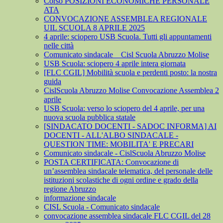
Corso POSIZIONI ECONOMICHE PERSONALE
ATA
CONVOCAZIONE ASSEMBLEA REGIONALE
UIL SCUOLA 8 APRILE 2025
4 aprile: sciopero USB Scuola. Tutti gli appuntamenti
nelle città
Comunicato sindacale _ Cisl Scuola Abruzzo Molise
USB Scuola: sciopero 4 aprile intera giornata
[FLC CGIL] Mobilità scuola e perdenti posto: la nostra
guida
CislScuola Abruzzo Molise Convocazione Assemblea 2
aprile
USB Scuola: verso lo sciopero del 4 aprile, per una
nuova scuola pubblica statale
[SINDACATO DOCENTI - SADOC INFORMA] AI
DOCENTI - ALL'ALBO SINDACALE -
QUESTION TIME: MOBILITA' E PRECARI
Comunicato sindacale - CislScuola Abruzzo Molise
POSTA CERTIFICATA: Convocazione di
un’assemblea sindacale telematica, del personale delle
istituzioni scolastiche di ogni ordine e grado della
regione Abruzzo
informazione sindacale
CISL Scuola - Comunicato sindacale
convocazione assemblea sindacale FLC CGIL del 28