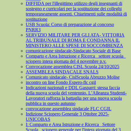
DIFFIDA per l'illegittimo utilizzo degli insegnanti di
sostegno e curricolari per la sostituzione dei colleghi
temporaneamente assenti. Chiarimenti sulle modalità di
sostituzione
USB Scuola: Corso di preparazione al concorso
PNRR3
SERVIZIO MILITARE PER GLI ATA- VITTORIA
AL TRIBUNALE DI ROMA E CONDANNA IL
MINISTERO ALLE SPESE DI SOCCOMBENZA
comunicazione sindacale-Sindacato Sociale di Base
Comparto e Area Istruzione e Ricerca_ settore scuola_
sciopero intera giornata del 4 novembre p.v.
Convocazione assemblea CISL Scuola 24/10/2025
ASSEMBLEA SINDACALE SNALS
Comunicato sindacale- CislScuola Abruzzo Molise
incontro on line Fondo Espero-flc cgil
Indicazioni nazionali e DDL Gasparri: stessa faccia
della nuova scuola del ventennio. L’Alleanza Studenti-
Lavoratori rafforza la battaglia per una nuova scuola
pubblica in questo autunno
convocazione assemblea sindacale FLC CGIL
Indizione Sciopero Generale 3 Ottobre 2025-
UNICOBAS
I: Comparto e Area Istruzione e Ricerca_ Settore
Scuola_ sciopero generale per l'intera giornata del 3