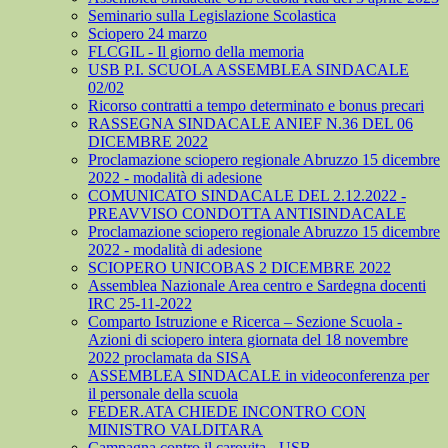
Seminario sulla Legislazione Scolastica
Sciopero 24 marzo
FLCGIL - Il giorno della memoria
USB P.I. SCUOLA ASSEMBLEA SINDACALE
02/02
Ricorso contratti a tempo determinato e bonus precari
RASSEGNA SINDACALE ANIEF N.36 DEL 06
DICEMBRE 2022
Proclamazione sciopero regionale Abruzzo 15 dicembre
2022 - modalità di adesione
COMUNICATO SINDACALE DEL 2.12.2022 -
PREAVVISO CONDOTTA ANTISINDACALE
Proclamazione sciopero regionale Abruzzo 15 dicembre
2022 - modalità di adesione
SCIOPERO UNICOBAS 2 DICEMBRE 2022
Assemblea Nazionale Area centro e Sardegna docenti
IRC 25-11-2022
Comparto Istruzione e Ricerca – Sezione Scuola -
Azioni di sciopero intera giornata del 18 novembre
2022 proclamata da SISA
ASSEMBLEA SINDACALE in videoconferenza per
il personale della scuola
FEDER.ATA CHIEDE INCONTRO CON
MINISTRO VALDITARA
Campagna contro il carovita - USB