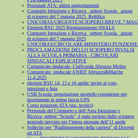
Personale ATA: ultimi aggiornamenti
Comparto Istruzione e Ricerca_ settore Scuola_ azioni
di sciopero del 7 maggio 2025_Rettifica
UNICOBAS:URGENTE:SCIOPERO.BREVE.7.MAGG
Elezioni RSU 2025 Ringraziamento SNALS
Comparto Istruzione e Ricerca_ settore Scuola_ azioni
di sciopero del 7 maggio 2025
UNICOBAS:CIRCOLARE.MINISTERO.FUNZIONE.
PROCLAMAZIONE DELLO SCIOPERO INVALSI
ALLA SCUOLA PRIMARIA - CIRCOLARI
SINDACALI ESPLICATIVE
Comunicato sindacale- CislScuola Abruzzo Molise
Comunicato_sindacale ANIEF Abruzzo&Marche
11.4.2025
elezioni RSU 14, 15 e 16 aprile: invito al voto,
istruzioni e lista
USB Scuola: prenotazione sportello consulenze per
inserimento in prima fascia GPS
Corso posizioni ATA (ass. tecnici)
Personale del Comparto e dell’Area Istruzione e
Ricerca, settore “Scuola”, è stato escluso dallo sciopero
generale previsto per l’intera giornata dell’11 aprile
Sollecito per "Riallineamento della carriera" di Docenti
ed ATA