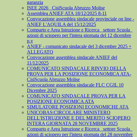
garanzia
ISEE 2026_ CislScuola Abruzzo Molise
Assemblea ANIEF ATA 18/12/2025 8-11
Convocazione assemblea sindacale provinciale on line -
ANIEF L'AQUILA del 15/12/2025
Comparto e Area Istruzione e Ricerca_ settore Scuola_
azioni di sciopero per l'intera giornata del 12 dicembre
p.v
ANIEF - comunicato sindacale del 3 dicembre 2025 +
ALLEGATO
Convocazione assemblea sindacale ANIEF del
11/12/2025
COMUNICATO SINDACALE RINVIO DELLA
PROVA PER LA POSIZIONE ECONOMICA ATA-
CislScuola Abruzzo Molise
Convocazione assemblea sindacale FLC CGIL 10
Dicembre 2025
COMUNICATO SINDACALE PROVA PER LA
POSIZIONE ECONOMICA ATA
SIMULATORE POSIZIONI ECONOMICHE ATA
UNICOBAS:CIRCOLARE MINISTERO
DELL'ISTRUZIONE E DEL MERITO SCIOPERO
INTERA GIORNATA 28 NOVEMBRE 2025
Comparto e Area Istruzione e Ricerca_ settore Scuola_
azioni di sciopero per l'intera giornata del 28 novembre