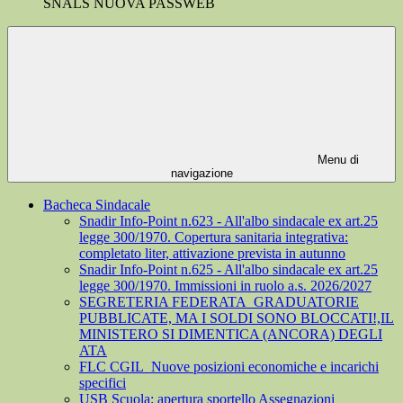
SNALS NUOVA PASSWEB
Menu di
navigazione
Bacheca Sindacale
Snadir Info-Point n.623 - All'albo sindacale ex art.25
legge 300/1970. Copertura sanitaria integrativa:
completato liter, attivazione prevista in autunno
Snadir Info-Point n.625 - All'albo sindacale ex art.25
legge 300/1970. Immissioni in ruolo a.s. 2026/2027
SEGRETERIA FEDERATA_GRADUATORIE
PUBBLICATE, MA I SOLDI SONO BLOCCATI!,IL
MINISTERO SI DIMENTICA (ANCORA) DEGLI
ATA
FLC CGIL_Nuove posizioni economiche e incarichi
specifici
USB Scuola: apertura sportello Assegnazioni