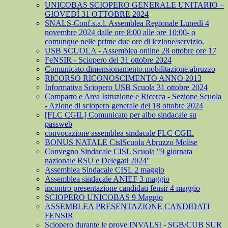
UNICOBAS SCIOPERO GENERALE UNITARIO –
GIOVEDÍ 31 OTTOBRE 2024
SNALS-Conf.s.a.l. Assemblea Regionale Lunedì 4
novembre 2024 dalle ore 8:00 alle ore 10:00- o
comunque nelle prime due ore di lezione/servizio.
USB SCUOLA - Assemblea online 28 ottobre ore 17
FeNSIR - Sciopero del 31 ottobre 2024
Comunicato.dimensionamento.mobilitazione.abruzzo
RICORSO RICONOSCIMENTO ANNO 2013
Informativa Sciopero USB Scuola 31 ottobre 2024
Comparto e Area Istruzione e Ricerca - Sezione Scuola
- Azione di sciopero generale del 18 ottobre 2024
[FLC CGIL] Comunicato per albo sindacale su
passweb
convocazione assemblea sindacale FLC CGIL
BONUS NATALE CislScuola Abruzzo Molise
Convegno Sindacale CISL Scuola "9 giornata
nazionale RSU e Delegati 2024"
Assemblea Sindacale CISL 2 maggio
Assemblea sindacale ANIEF 3 maggio
incontro presentazione candidati fensir 4 maggio
SCIOPERO UNICOBAS 9 Maggio
ASSEMBLEA PRESENTAZIONE CANDIDATI
FENSIR
Sciopero durante le prove INVALSI - SGB/CUB SUR