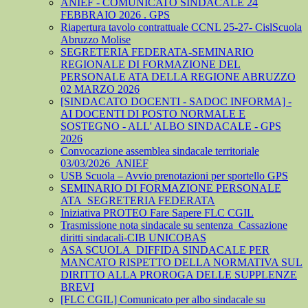
ANIEF - COMUNICATO SINDACALE 24
FEBBRAIO 2026 . GPS
Riapertura tavolo contrattuale CCNL 25-27- CislScuola
Abruzzo Molise
SEGRETERIA FEDERATA-SEMINARIO
REGIONALE DI FORMAZIONE DEL
PERSONALE ATA DELLA REGIONE ABRUZZO
02 MARZO 2026
[SINDACATO DOCENTI - SADOC INFORMA] -
AI DOCENTI DI POSTO NORMALE E
SOSTEGNO - ALL' ALBO SINDACALE - GPS
2026
Convocazione assemblea sindacale territoriale
03/03/2026_ANIEF
USB Scuola – Avvio prenotazioni per sportello GPS
SEMINARIO DI FORMAZIONE PERSONALE
ATA_SEGRETERIA FEDERATA
Iniziativa PROTEO Fare Sapere FLC CGIL
Trasmissione nota sindacale su sentenza_Cassazione
diritti sindacali-CIB UNICOBAS
ASA SCUOLA_DIFFIDA SINDACALE PER
MANCATO RISPETTO DELLA NORMATIVA SUL
DIRITTO ALLA PROROGA DELLE SUPPLENZE
BREVI
[FLC CGIL] Comunicato per albo sindacale su