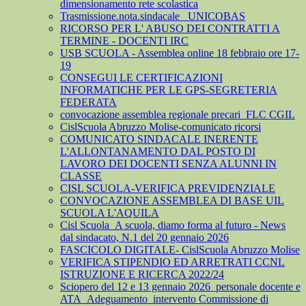
dimensionamento rete scolastica
Trasmissione.nota.sindacale _UNICOBAS
RICORSO PER L' ABUSO DEI CONTRATTI A
TERMINE - DOCENTI IRC
USB SCUOLA - Assemblea online 18 febbraio ore 17-
19
CONSEGUI LE CERTIFICAZIONI
INFORMATICHE PER LE GPS-SEGRETERIA
FEDERATA
convocazione assemblea regionale precari_FLC CGIL
CislScuola Abruzzo Molise-comunicato ricorsi
COMUNICATO SINDACALE INERENTE
L'ALLONTANAMENTO DAL POSTO DI
LAVORO DEI DOCENTI SENZA ALUNNI IN
CLASSE
CISL SCUOLA-VERIFICA PREVIDENZIALE
CONVOCAZIONE ASSEMBLEA DI BASE UIL
SCUOLA L'AQUILA
Cisl Scuola_A scuola, diamo forma al futuro - News
dal sindacato, N.1 del 20 gennaio 2026
FASCICOLO DIGITALE- CislScuola Abruzzo Molise
VERIFICA STIPENDIO ED ARRETRATI CCNL
ISTRUZIONE E RICERCA 2022/24
Sciopero del 12 e 13 gennaio 2026_personale docente e
ATA_Adeguamento_intervento Commissione di