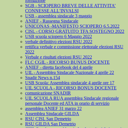
formazione
SGB - SCIOPERO BREVE DELLE ATTIVITA’
CONNESSE ALL’INVALSI
USB - assemblea sindacale 3 maggio
ANIEF - Rassegna Sindacale
UNICONAS -MANIFESTO SCIOPERO 6.5.2022
CISL - CORSO GRATUITO TFA SOSTEGNO 2022
USB scuola sciopero 6 Maggio 2022
verbale definitivo elezioni RSU 2022
rettifica verbale e commissione elettorale elezioni RSU
2022
Verbale e risultati elezioni RSU 2022
FLC CGIL - RICORSO BUNUS DOCENTE
ANIEF - diretta facebook del 4 aprile
UIL - Assemblea Sindacale Nazionale 4 aprile 22
Snadir News n.154
USB Scuola: Assemblea sindacale 4 aprile ore 17
UIL SCUOLA - RICORSO BONUS DOCENTE
comunicazione SNADIR
UIL SCUOLA RUA assemblea Sindacale regionale
personale Docente ed ATA in orario di servizio
assemblea ANIEF 31 marzo 22
Assemblea Sindacale GILDA
RSU CISL San Demetrio
RSU GILDA San Demetrio