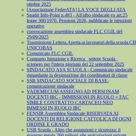
ottobre 2025
[Associazione FederATA] LA VOCE DEGLI ATA
Snadir Info-Point n.483 - All'albo sindacale ex art.25
legge 300/1970. Pensioni 2026, pubblicate le istruzioni
operative
convocazione assemblea sindacale FLC CGIL del
29/09/2025
Trasmissione.Lettera.Aperta.ai.lavoratori.della.scuola.CI
UNICOBAS
Comunicato FLC CGIL
Comparto Istruzione e Ricerca_ settore Scuola_
sciopero per l'intera giornata del 22 settembre 2025
SINDACATO ASA SCUOLA - Comunicato sindacale
riguardante la designazione dei coordinatori di classe
SSB SINDACATO SOCIALE DI BASE-
comunicazione sindacale
VADEMECUM ASSEGNO AD PERSONAM
DOCENTI IRC - IMMISSIONI IN RUOLO + FAC
SIMILE CONTRATTO CARTACEO NEO
IMMESSI IN RUOLO IRC
FENSIR Assemblea Sindacale RISERVATA AI
DOCENTI DI RELIGIONE CATTOLICA DI OGNI
ORDINE E GRADO
USB Scuola - Altro che assunzioni e sicurezza: il
governo regala 260 milioni alle assicurazioni private