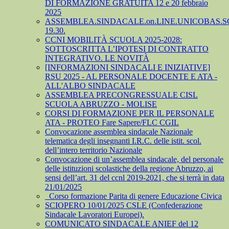
DI FORMAZIONE GRATUITA 12 e 20 febbraio
2025
ASSEMBLEA.SINDACALE.on.LINE.UNICOBAS.SCU
19.30.
CCNI MOBILITÀ SCUOLA 2025-2028:
SOTTOSCRITTA L’IPOTESI DI CONTRATTO
INTEGRATIVO. LE NOVITÀ
[INFORMAZIONI SINDACALI E INIZIATIVE]
RSU 2025 - AL PERSONALE DOCENTE E ATA -
ALL'ALBO SINDACALE
ASSEMBLEA PRECONGRESSUALE CISL
SCUOLA ABRUZZO - MOLISE
CORSI DI FORMAZIONE PER IL PERSONALE
ATA - PROTEO Fare Sapere/FLC CGIL
Convocazione assemblea sindacale Nazionale
telematica degli insegnanti I.R.C. delle istit. scol.
dell’intero territorio Nazionale
Convocazione di un’assemblea sindacale, del personale
delle istituzioni scolastiche della regione Abruzzo, ai
sensi dell’art. 31 del ccnl 2019-2021, che si terrà in data
21/01/2025
_Corso formazione Parita di genere Educazione Civica
SCIOPERO 10/01/2025 CSLE (Confederazione
Sindacale Lavoratori Europei).
COMUNICATO SINDACALE ANIEF del 12