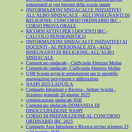
sottraendoli ai veri bisogni della scuola statale
[INFORMAZIONI SINDACALI E INIZIATIVE]
ALL'ALBO SINDACALE - AGLI INSEGNANTI DI
RELIGIONE- CONCORSO ORDINARIO IRC -
CORSO PROVA ORALE
RICORSI ATTIVI PER I DOCENTI IRC -
CALCOLO PENSIONISTICO
[INFORMAZIONI SINDACALI E INIZIATIVE] AI
DOCENTI - AL PERSONALE ATA - AGLI
INSEGNANTI DI RELIGIONE- ALL'ALBO
SINDACALE
Comunicato sindacale - CislScuola Abruzzo Molise
Comunicato sindacale- CislScuola Abruzzo Molise
USB Scuola avvia le prenotazioni per lo sportello
assegnazioni provvisorie e utilizzazioni
NASPI 2025 LAQUILA
Comparto Istruzione e Ricerca - Settore Scuola -
Sciopero generale 20 giugno 2025
comunicazione sindacale SSB
Comunicato sindacale-DOMANDA DI
DISOCCUPAZIONE NASPI
CORSO DI PREPARAZIONE AL CONCORSO
ORDINARIO IRC 2025
Comparto Area Istruzione e Ricerca avviso sciopero 23
e 24 maggio 2025