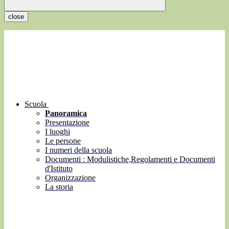
close
Scuola
Panoramica
Presentazione
I luoghi
Le persone
I numeri della scuola
Documenti : Modulistiche,Regolamenti e Documenti
d'Istituto
Organizzazione
La storia