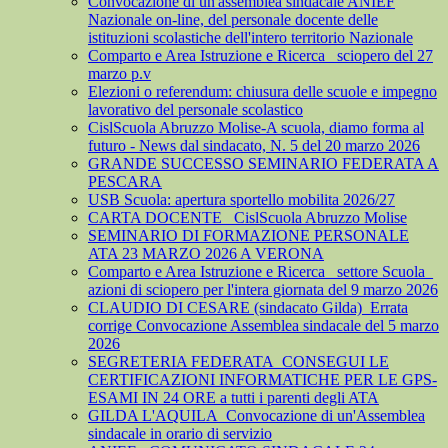
Convocazione di un'assemblea sindacale ANIEF
Nazionale on-line, del personale docente delle
istituzioni scolastiche dell'intero territorio Nazionale
Comparto e Area Istruzione e Ricerca_ sciopero del 27
marzo p.v
Elezioni o referendum: chiusura delle scuole e impegno
lavorativo del personale scolastico
CislScuola Abruzzo Molise-A scuola, diamo forma al
futuro - News dal sindacato, N. 5 del 20 marzo 2026
GRANDE SUCCESSO SEMINARIO FEDERATA A
PESCARA
USB Scuola: apertura sportello mobilita 2026/27
CARTA DOCENTE_ CislScuola Abruzzo Molise
SEMINARIO DI FORMAZIONE PERSONALE
ATA 23 MARZO 2026 A VERONA
Comparto e Area Istruzione e Ricerca_ settore Scuola_
azioni di sciopero per l'intera giornata del 9 marzo 2026
CLAUDIO DI CESARE (sindacato Gilda)_Errata
corrige Convocazione Assemblea sindacale del 5 marzo
2026
SEGRETERIA FEDERATA_CONSEGUI LE
CERTIFICAZIONI INFORMATICHE PER LE GPS-
ESAMI IN 24 ORE a tutti i parenti degli ATA
GILDA L'AQUILA_Convocazione di un'Assemblea
sindacale in orario di servizio