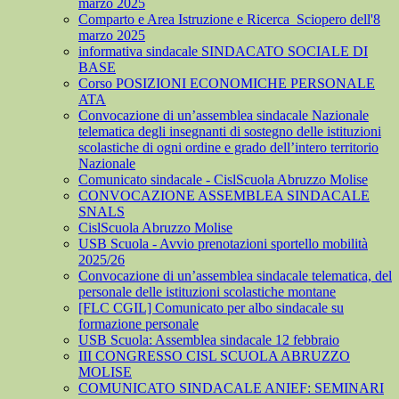
marzo 2025
Comparto e Area Istruzione e Ricerca_Sciopero dell'8
marzo 2025
informativa sindacale SINDACATO SOCIALE DI
BASE
Corso POSIZIONI ECONOMICHE PERSONALE
ATA
Convocazione di un’assemblea sindacale Nazionale
telematica degli insegnanti di sostegno delle istituzioni
scolastiche di ogni ordine e grado dell’intero territorio
Nazionale
Comunicato sindacale - CislScuola Abruzzo Molise
CONVOCAZIONE ASSEMBLEA SINDACALE
SNALS
CislScuola Abruzzo Molise
USB Scuola - Avvio prenotazioni sportello mobilità
2025/26
Convocazione di un’assemblea sindacale telematica, del
personale delle istituzioni scolastiche montane
[FLC CGIL] Comunicato per albo sindacale su
formazione personale
USB Scuola: Assemblea sindacale 12 febbraio
III CONGRESSO CISL SCUOLA ABRUZZO
MOLISE
COMUNICATO SINDACALE ANIEF: SEMINARI