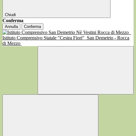
Chiudi
Conferma
Annulla
Conferma
Istituto Comprensivo Statale "Cesira Fiori"
San Demetrio - Rocca
di Mezzo