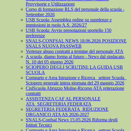
Provvisorie e Utilizzazioni
Corso di formazione RLS del personale della scuola -
Settembre 2026
USB Scuola: Assemblea online su supplenze e
immissioni in ruolo A.S. 2026/27
USB Scuola: Avvio prenotazioni sportello 150
preferenze
SNALS-CONFSAL NEWS 18.06.2026 POSIZIONE
SNALS NUOVA PASSWEB
Vertenze abuso contratti a termine del personale ATA
A scuola, diamo forma al futuro - News dal sindacato,
N. 10 del 05 giugno 2026
SCIOPERO DEGLI SCRUTINI: LA GUIDA USB
SCUOLA
Comparto e Area Istruzione e Ricerca_ settore Scuola_
Sciopero generale intera giornata del 29 maggio 2026
CislScuola Abruzzo Molise-Ricorso ATA reiterazione
contratti
ASSISTENZA CAF AL PERSONALE
ATA_SEGRETERIA FEDERATA
SEGRETERIA FEDERATA_RIDUZIONE
ORGANICO ATA AS 2026-2027
SNALS-Confsal News 15.05.2026 Riforma degli
Istituti Tecnici
Comparto e Area Istruzione e Ricerca_ settore Scuola_