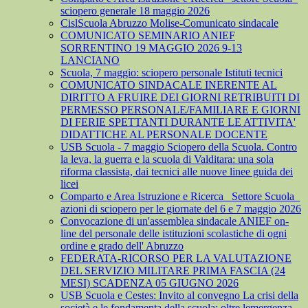
sciopero generale 18 maggio 2026
CislScuola Abruzzo Molise-Comunicato sindacale
COMUNICATO SEMINARIO ANIEF
SORRENTINO 19 MAGGIO 2026 9-13
LANCIANO
Scuola, 7 maggio: sciopero personale Istituti tecnici
COMUNICATO SINDACALE INERENTE AL
DIRITTO A FRUIRE DEI GIORNI RETRIBUITI DI
PERMESSO PERSONALE/FAMILIARE E GIORNI
DI FERIE SPETTANTI DURANTE LE ATTIVITA'
DIDATTICHE AL PERSONALE DOCENTE
USB Scuola - 7 maggio Sciopero della Scuola. Contro
la leva, la guerra e la scuola di Valditara: una sola
riforma classista, dai tecnici alle nuove linee guida dei
licei
Comparto e Area Istruzione e Ricerca_ Settore Scuola_
azioni di sciopero per le giornate del 6 e 7 maggio 2026
Convocazione di un'assemblea sindacale ANIEF on-
line del personale delle istituzioni scolastiche di ogni
ordine e grado dell' Abruzzo
FEDERATA-RICORSO PER LA VALUTAZIONE
DEL SERVIZIO MILITARE PRIMA FASCIA (24
MESI) SCADENZA 05 GIUGNO 2026
USB Scuola e Cestes: Invito al convegno La crisi della
società e le fondamenta della scuola: oltre lemergenza,