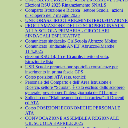
Elezioni RSU 2025 Ringraziamento SNALS
Comparto Istruzione e Ricerca_ settore Scuola_ azioni
di sciopero del 7 maggio 2025
UNICOBAS:CIRCOLARE.MINISTERO.FUNZIONE.
PROCLAMAZIONE DELLO SCIOPERO INVALSI
ALLA SCUOLA PRIMARIA - CIRCOLARI
SINDACALI ESPLICATIVE
Comunicato sindacale- CislScuola Abruzzo Molise
Comunicato_sindacale ANIEF Abruzzo&Marche
11.4.2025
elezioni RSU 14, 15 e 16 aprile: invito al voto,
istruzioni e lista
USB Scuola: prenotazione sportello consulenze per
inserimento in prima fascia GPS
Corso posizioni ATA (ass. tecnici)
Personale del Comparto e dell’Area Istruzione e
Ricerca, settore “Scuola”, è stato escluso dallo sciopero
generale previsto per l’intera giornata dell’11 aprile
Sollecito per "Riallineamento della carriera" di Docenti
ed ATA
Corso POSIZIONI ECONOMICHE PERSONALE
ATA
CONVOCAZIONE ASSEMBLEA REGIONALE
UIL SCUOLA 8 APRILE 2025