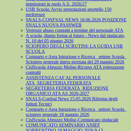
immissioni in ruolo A.S. 2026/27
USB Scuola: Avvio prenotazioni sportello 150
preferenze
SNALS-CONFSAL NEWS 18.06.2026 POSIZIONE
SNALS NUOVA PASSWEB
Vertenze abuso contratti a termine del personale ATA
A scuola, diamo forma al futuro - News dal sindacato,
N. 10 del 05 giugno 2026
SCIOPERO DEGLI SCRUTINI: LA GUIDA USB
SCUOLA
Comparto e Area Istruzione e Ricerca_ settore Scuola_
Sciopero generale intera giornata del 29 maggio 2026
CislScuola Abruzzo Molise-Ricorso ATA reiterazione
contratti
ASSISTENZA CAF AL PERSONALE
ATA_SEGRETERIA FEDERATA
SEGRETERIA FEDERATA_RIDUZIONE
ORGANICO ATA AS 2026-2027
SNALS-Confsal News 15.05.2026 Riforma degli
Istituti Tecnici
Comparto e Area Istruzione e Ricerca_ settore Scuola_
sciopero generale 18 maggio 2026
CislScuola Abruzzo Molise-Comunicato sindacale
COMUNICATO SEMINARIO ANIEF
SORRENTINO 19 MAGGIO 2026 9-13