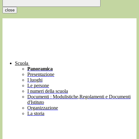
close
Scuola
Panoramica
Presentazione
I luoghi
Le persone
I numeri della scuola
Documenti : Modulistiche,Regolamenti e Documenti
d'Istituto
Organizzazione
La storia