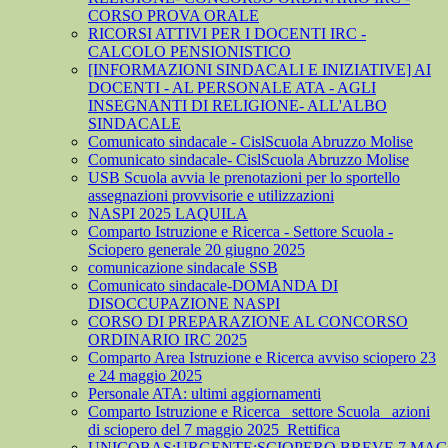
CORSO PROVA ORALE
RICORSI ATTIVI PER I DOCENTI IRC -
CALCOLO PENSIONISTICO
[INFORMAZIONI SINDACALI E INIZIATIVE] AI
DOCENTI - AL PERSONALE ATA - AGLI
INSEGNANTI DI RELIGIONE- ALL'ALBO
SINDACALE
Comunicato sindacale - CislScuola Abruzzo Molise
Comunicato sindacale- CislScuola Abruzzo Molise
USB Scuola avvia le prenotazioni per lo sportello
assegnazioni provvisorie e utilizzazioni
NASPI 2025 LAQUILA
Comparto Istruzione e Ricerca - Settore Scuola -
Sciopero generale 20 giugno 2025
comunicazione sindacale SSB
Comunicato sindacale-DOMANDA DI
DISOCCUPAZIONE NASPI
CORSO DI PREPARAZIONE AL CONCORSO
ORDINARIO IRC 2025
Comparto Area Istruzione e Ricerca avviso sciopero 23
e 24 maggio 2025
Personale ATA: ultimi aggiornamenti
Comparto Istruzione e Ricerca_ settore Scuola_ azioni
di sciopero del 7 maggio 2025_Rettifica
UNICOBAS:URGENTE:SCIOPERO.BREVE.7.MAGG