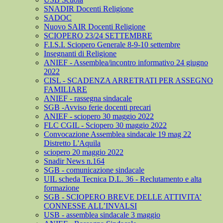
SNADIR Docenti Religione
SADOC
Nuovo SAIR Docenti Religione
SCIOPERO 23/24 SETTEMBRE
F.I.S.I. Sciopero Generale 8-9-10 settembre
Insegnanti di Religione
ANIEF - Assemblea/incontro informativo 24 giugno
2022
CISL - SCADENZA ARRETRATI PER ASSEGNO
FAMILIARE
ANIEF - rassegna sindacale
SGB -Avviso ferie docenti precari
ANIEF - sciopero 30 maggio 2022
FLC CGIL - Sciopero 30 maggio 2022
Convocazione Assemblea sindacale 19 mag 22
Distretto L'Aquila
sciopero 20 maggio 2022
Snadir News n.164
SGB - comunicazione sindacale
UIL scheda Tecnica D.L. 36 - Reclutamento e alta
formazione
SGB - SCIOPERO BREVE DELLE ATTIVITA’
CONNESSE ALL’INVALSI
USB - assemblea sindacale 3 maggio