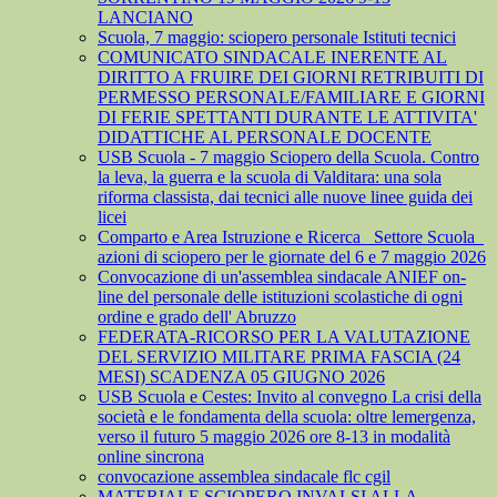
LANCIANO
Scuola, 7 maggio: sciopero personale Istituti tecnici
COMUNICATO SINDACALE INERENTE AL
DIRITTO A FRUIRE DEI GIORNI RETRIBUITI DI
PERMESSO PERSONALE/FAMILIARE E GIORNI
DI FERIE SPETTANTI DURANTE LE ATTIVITA'
DIDATTICHE AL PERSONALE DOCENTE
USB Scuola - 7 maggio Sciopero della Scuola. Contro
la leva, la guerra e la scuola di Valditara: una sola
riforma classista, dai tecnici alle nuove linee guida dei
licei
Comparto e Area Istruzione e Ricerca_ Settore Scuola_
azioni di sciopero per le giornate del 6 e 7 maggio 2026
Convocazione di un'assemblea sindacale ANIEF on-
line del personale delle istituzioni scolastiche di ogni
ordine e grado dell' Abruzzo
FEDERATA-RICORSO PER LA VALUTAZIONE
DEL SERVIZIO MILITARE PRIMA FASCIA (24
MESI) SCADENZA 05 GIUGNO 2026
USB Scuola e Cestes: Invito al convegno La crisi della
società e le fondamenta della scuola: oltre lemergenza,
verso il futuro 5 maggio 2026 ore 8-13 in modalità
online sincrona
convocazione assemblea sindacale flc cgil
MATERIALE SCIOPERO INVALSI ALLA