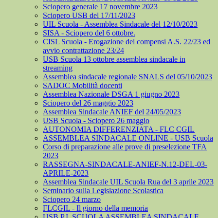
Sciopero generale 17 novembre 2023
Sciopero USB del 17/11/2023
UIL Scuola - Assemblea Sindacale del 12/10/2023
SISA - Sciopero del 6 ottobre.
CISL Scuola - Erogazione dei compensi A.S. 22/23 ed
avvio contrattazione 23/24
USB Scuola 13 ottobre assemblea sindacale in
streaming
Assemblea sindacale regionale SNALS del 05/10/2023
SADOC Mobilità docenti
Assemblea Nazionale DSGA 1 giugno 2023
Sciopero del 26 maggio 2023
Assemblea Sindacale ANIEF del 24/05/2023
USB Scuola - Sciopero 26 maggio
AUTONOMIA DIFFERENZIATA - FLC CGIL
ASSEMBLEA SINDACALE ONLINE - USB Scuola
Corso di preparazione alle prove di preselezione TFA
2023
RASSEGNA-SINDACALE-ANIEF-N.12-DEL-03-
APRILE-2023
Assemblea Sindacale UIL Scuola Rua del 3 aprile 2023
Seminario sulla Legislazione Scolastica
Sciopero 24 marzo
FLCGIL - Il giorno della memoria
USB P.I. SCUOLA ASSEMBLEA SINDACALE