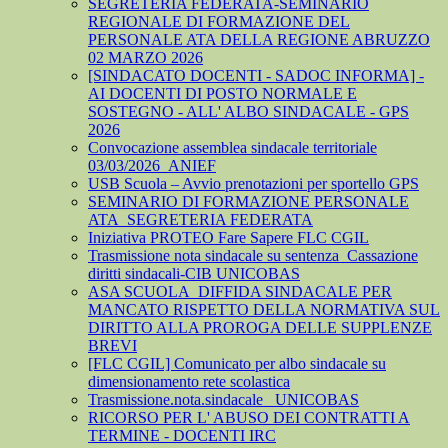
SEGRETERIA FEDERATA-SEMINARIO
REGIONALE DI FORMAZIONE DEL
PERSONALE ATA DELLA REGIONE ABRUZZO
02 MARZO 2026
[SINDACATO DOCENTI - SADOC INFORMA] -
AI DOCENTI DI POSTO NORMALE E
SOSTEGNO - ALL' ALBO SINDACALE - GPS
2026
Convocazione assemblea sindacale territoriale
03/03/2026_ANIEF
USB Scuola – Avvio prenotazioni per sportello GPS
SEMINARIO DI FORMAZIONE PERSONALE
ATA_SEGRETERIA FEDERATA
Iniziativa PROTEO Fare Sapere FLC CGIL
Trasmissione nota sindacale su sentenza_Cassazione
diritti sindacali-CIB UNICOBAS
ASA SCUOLA_DIFFIDA SINDACALE PER
MANCATO RISPETTO DELLA NORMATIVA SUL
DIRITTO ALLA PROROGA DELLE SUPPLENZE
BREVI
[FLC CGIL] Comunicato per albo sindacale su
dimensionamento rete scolastica
Trasmissione.nota.sindacale _UNICOBAS
RICORSO PER L' ABUSO DEI CONTRATTI A
TERMINE - DOCENTI IRC