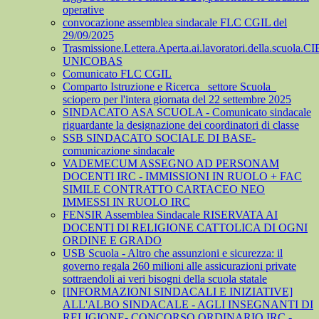
operative
convocazione assemblea sindacale FLC CGIL del
29/09/2025
Trasmissione.Lettera.Aperta.ai.lavoratori.della.scuola.CI
UNICOBAS
Comunicato FLC CGIL
Comparto Istruzione e Ricerca_ settore Scuola_
sciopero per l'intera giornata del 22 settembre 2025
SINDACATO ASA SCUOLA - Comunicato sindacale
riguardante la designazione dei coordinatori di classe
SSB SINDACATO SOCIALE DI BASE-
comunicazione sindacale
VADEMECUM ASSEGNO AD PERSONAM
DOCENTI IRC - IMMISSIONI IN RUOLO + FAC
SIMILE CONTRATTO CARTACEO NEO
IMMESSI IN RUOLO IRC
FENSIR Assemblea Sindacale RISERVATA AI
DOCENTI DI RELIGIONE CATTOLICA DI OGNI
ORDINE E GRADO
USB Scuola - Altro che assunzioni e sicurezza: il
governo regala 260 milioni alle assicurazioni private
sottraendoli ai veri bisogni della scuola statale
[INFORMAZIONI SINDACALI E INIZIATIVE]
ALL'ALBO SINDACALE - AGLI INSEGNANTI DI
RELIGIONE- CONCORSO ORDINARIO IRC -