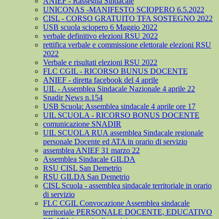
ANIEF - Rassegna Sindacale
UNICONAS -MANIFESTO SCIOPERO 6.5.2022
CISL - CORSO GRATUITO TFA SOSTEGNO 2022
USB scuola sciopero 6 Maggio 2022
verbale definitivo elezioni RSU 2022
rettifica verbale e commissione elettorale elezioni RSU
2022
Verbale e risultati elezioni RSU 2022
FLC CGIL - RICORSO BUNUS DOCENTE
ANIEF - diretta facebook del 4 aprile
UIL - Assemblea Sindacale Nazionale 4 aprile 22
Snadir News n.154
USB Scuola: Assemblea sindacale 4 aprile ore 17
UIL SCUOLA - RICORSO BONUS DOCENTE
comunicazione SNADIR
UIL SCUOLA RUA assemblea Sindacale regionale
personale Docente ed ATA in orario di servizio
assemblea ANIEF 31 marzo 22
Assemblea Sindacale GILDA
RSU CISL San Demetrio
RSU GILDA San Demetrio
CISL Scuola - assemblea sindacale territoriale in orario
di servizio
FLC CGIL Convocazione Assemblea sindacale
territoriale PERSONALE DOCENTE, EDUCATIVO