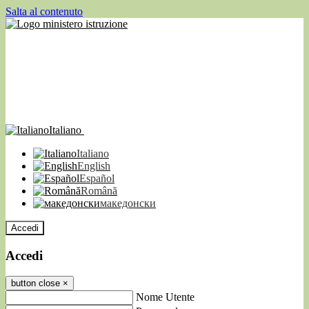
Salta al contenuto
Italiano
Italiano
English
Español
Română
македонски
Accedi
Accedi
button close
×
Nome Utente