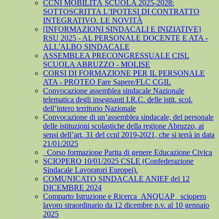
CCNI MOBILITÀ SCUOLA 2025-2028:
SOTTOSCRITTA L’IPOTESI DI CONTRATTO
INTEGRATIVO. LE NOVITÀ
[INFORMAZIONI SINDACALI E INIZIATIVE]
RSU 2025 - AL PERSONALE DOCENTE E ATA -
ALL'ALBO SINDACALE
ASSEMBLEA PRECONGRESSUALE CISL
SCUOLA ABRUZZO - MOLISE
CORSI DI FORMAZIONE PER IL PERSONALE
ATA - PROTEO Fare Sapere/FLC CGIL
Convocazione assemblea sindacale Nazionale
telematica degli insegnanti I.R.C. delle istit. scol.
dell’intero territorio Nazionale
Convocazione di un’assemblea sindacale, del personale
delle istituzioni scolastiche della regione Abruzzo, ai
sensi dell’art. 31 del ccnl 2019-2021, che si terrà in data
21/01/2025
_Corso formazione Parita di genere Educazione Civica
SCIOPERO 10/01/2025 CSLE (Confederazione
Sindacale Lavoratori Europei).
COMUNICATO SINDACALE ANIEF del 12
DICEMBRE 2024
Comparto Istruzione e Ricerca_ANQUAP_ sciopero
lavoro straordinario da 12 dicembre p.v. al 10 gennaio
2025