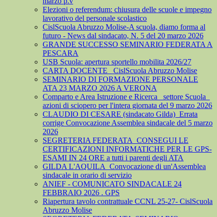
marzo p.v
Elezioni o referendum: chiusura delle scuole e impegno
lavorativo del personale scolastico
CislScuola Abruzzo Molise-A scuola, diamo forma al
futuro - News dal sindacato, N. 5 del 20 marzo 2026
GRANDE SUCCESSO SEMINARIO FEDERATA A
PESCARA
USB Scuola: apertura sportello mobilita 2026/27
CARTA DOCENTE_ CislScuola Abruzzo Molise
SEMINARIO DI FORMAZIONE PERSONALE
ATA 23 MARZO 2026 A VERONA
Comparto e Area Istruzione e Ricerca_ settore Scuola_
azioni di sciopero per l'intera giornata del 9 marzo 2026
CLAUDIO DI CESARE (sindacato Gilda)_Errata
corrige Convocazione Assemblea sindacale del 5 marzo
2026
SEGRETERIA FEDERATA_CONSEGUI LE
CERTIFICAZIONI INFORMATICHE PER LE GPS-
ESAMI IN 24 ORE a tutti i parenti degli ATA
GILDA L'AQUILA_Convocazione di un'Assemblea
sindacale in orario di servizio
ANIEF - COMUNICATO SINDACALE 24
FEBBRAIO 2026 . GPS
Riapertura tavolo contrattuale CCNL 25-27- CislScuola
Abruzzo Molise