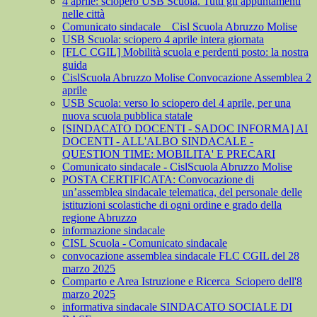
4 aprile: sciopero USB Scuola. Tutti gli appuntamenti
nelle città
Comunicato sindacale _ Cisl Scuola Abruzzo Molise
USB Scuola: sciopero 4 aprile intera giornata
[FLC CGIL] Mobilità scuola e perdenti posto: la nostra
guida
CislScuola Abruzzo Molise Convocazione Assemblea 2
aprile
USB Scuola: verso lo sciopero del 4 aprile, per una
nuova scuola pubblica statale
[SINDACATO DOCENTI - SADOC INFORMA] AI
DOCENTI - ALL'ALBO SINDACALE -
QUESTION TIME: MOBILITA' E PRECARI
Comunicato sindacale - CislScuola Abruzzo Molise
POSTA CERTIFICATA: Convocazione di
un’assemblea sindacale telematica, del personale delle
istituzioni scolastiche di ogni ordine e grado della
regione Abruzzo
informazione sindacale
CISL Scuola - Comunicato sindacale
convocazione assemblea sindacale FLC CGIL del 28
marzo 2025
Comparto e Area Istruzione e Ricerca_Sciopero dell'8
marzo 2025
informativa sindacale SINDACATO SOCIALE DI