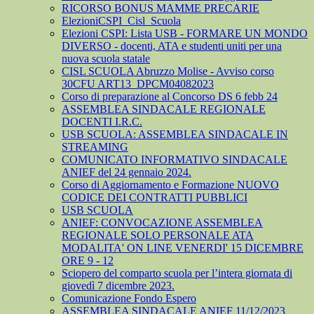
RICORSO BONUS MAMME PRECARIE
ElezioniCSPI_Cisl_Scuola
Elezioni CSPI: Lista USB - FORMARE UN MONDO
DIVERSO - docenti, ATA e studenti uniti per una
nuova scuola statale
CISL SCUOLA Abruzzo Molise - Avviso corso
30CFU ART13_DPCM04082023
Corso di preparazione al Concorso DS 6 febb 24
ASSEMBLEA SINDACALE REGIONALE
DOCENTI I.R.C.
USB SCUOLA: ASSEMBLEA SINDACALE IN
STREAMING
COMUNICATO INFORMATIVO SINDACALE
ANIEF del 24 gennaio 2024.
Corso di Aggiornamento e Formazione NUOVO
CODICE DEI CONTRATTI PUBBLICI
USB SCUOLA
ANIEF: CONVOCAZIONE ASSEMBLEA
REGIONALE SOLO PERSONALE ATA
MODALITA' ON LINE VENERDI' 15 DICEMBRE
ORE 9 - 12
Sciopero del comparto scuola per l’intera giornata di
giovedì 7 dicembre 2023.
Comunicazione Fondo Espero
ASSEMBLEA SINDACALE ANIEF 11/12/2023