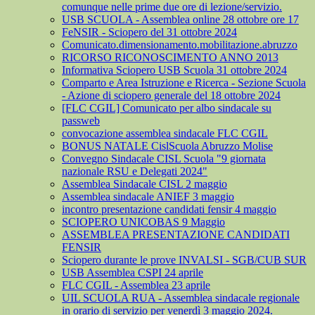
comunque nelle prime due ore di lezione/servizio.
USB SCUOLA - Assemblea online 28 ottobre ore 17
FeNSIR - Sciopero del 31 ottobre 2024
Comunicato.dimensionamento.mobilitazione.abruzzo
RICORSO RICONOSCIMENTO ANNO 2013
Informativa Sciopero USB Scuola 31 ottobre 2024
Comparto e Area Istruzione e Ricerca - Sezione Scuola
- Azione di sciopero generale del 18 ottobre 2024
[FLC CGIL] Comunicato per albo sindacale su
passweb
convocazione assemblea sindacale FLC CGIL
BONUS NATALE CislScuola Abruzzo Molise
Convegno Sindacale CISL Scuola "9 giornata
nazionale RSU e Delegati 2024"
Assemblea Sindacale CISL 2 maggio
Assemblea sindacale ANIEF 3 maggio
incontro presentazione candidati fensir 4 maggio
SCIOPERO UNICOBAS 9 Maggio
ASSEMBLEA PRESENTAZIONE CANDIDATI
FENSIR
Sciopero durante le prove INVALSI - SGB/CUB SUR
USB Assemblea CSPI 24 aprile
FLC CGIL - Assemblea 23 aprile
UIL SCUOLA RUA - Assemblea sindacale regionale
in orario di servizio per venerdì 3 maggio 2024.