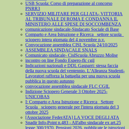
USB Scuola: Corso di preparazione al concorso
PNRR3
SERVIZIO MILITARE PER GLI ATA- VITTORIA
AL TRIBUNALE DI ROMA E CONDANNA IL
MINISTERO ALLE SPESE DI SOCCOMBENZA
comunicazione sindacale-Sindacato Sociale di Base
Comparto e Area Istruzione e Ricerca_ settore scuola_
sciopero intera giornata del 4 novembre p.v.
Convocazione assemblea CISL Scuola 24/10/2025
ASSEMBLEA SINDACALE SNALS
Comunicato sindacale- CislScuola Abruzzo Molise
incontro on line Fondo Espero-flc cgil
Indicazioni nazionali e DDL Gasparri: stessa faccia
della nuova scuola del ventennio. L’Alleanza Studenti-
Lavoratori rafforza la battaglia per una nuova scuola
pubblica in questo autunno
convocazione assemblea sindacale FLC CGIL
Indizione Sciopero Generale 3 Ottobre 2025-
UNICOBAS
I: Comparto e Area Istruzione e Ricerca_ Settore
Scuola_ sciopero generale per l'intera giornata del 3
ottobre 2025
[Associazione FederATA] LA VOCE DEGLI ATA
Snadir Info-Point n.483 - All'albo sindacale ex art.25
legge 300/1970. Pensioni 2026, pubblicate le istruzioni