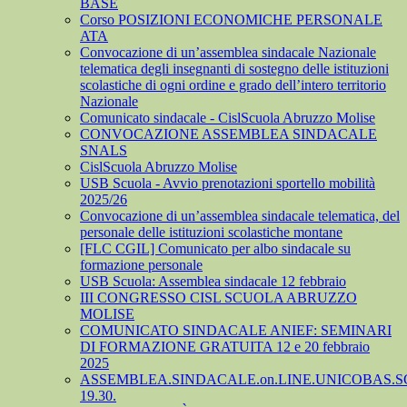
BASE
Corso POSIZIONI ECONOMICHE PERSONALE
ATA
Convocazione di un’assemblea sindacale Nazionale
telematica degli insegnanti di sostegno delle istituzioni
scolastiche di ogni ordine e grado dell’intero territorio
Nazionale
Comunicato sindacale - CislScuola Abruzzo Molise
CONVOCAZIONE ASSEMBLEA SINDACALE
SNALS
CislScuola Abruzzo Molise
USB Scuola - Avvio prenotazioni sportello mobilità
2025/26
Convocazione di un’assemblea sindacale telematica, del
personale delle istituzioni scolastiche montane
[FLC CGIL] Comunicato per albo sindacale su
formazione personale
USB Scuola: Assemblea sindacale 12 febbraio
III CONGRESSO CISL SCUOLA ABRUZZO
MOLISE
COMUNICATO SINDACALE ANIEF: SEMINARI
DI FORMAZIONE GRATUITA 12 e 20 febbraio
2025
ASSEMBLEA.SINDACALE.on.LINE.UNICOBAS.SCU
19.30.