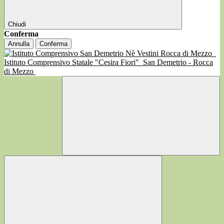
Chiudi
Conferma
Annulla
Conferma
Istituto Comprensivo Statale "Cesira Fiori"
San Demetrio - Rocca
di Mezzo