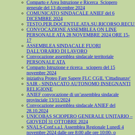
Comparto e Area Istruzione e Ricerca_Sciopero
generale del 13 dicembre 2024
COMUNICATO SINDACALE ANIEF del 6
DICEMBRE 2024
TESTO.PER.DOCENTI.E.ATA.SU.RICORSO.RECU
CONVOCAZIONE ASSEMBLEA ON LINE
PERSONALE ATA 28 NOVEMBRE 2024 ORE 15-
17
ASSEMBLEA SINDACALE FUORI
DALL'ORARIO DI LAVORO
Convocazione assemblea sindacale territoriale
PERSONALE ATA
Comparto Istruzione e ricerca_ sciopero del 15
novembre 2024
iniziativa Proteo Fare Sapere FLC CGIL 'Cittadinanze'
SAIR - SINDACATO AUTONOMO INSEGNANTI
RELIGIONE
ANIEF convocazione di un’assemblea sindacale
provinciale 13/11/2024
Convocazione assemblea sindacale ANIEF del
28.10.2024
UNICOBAS SCIOPERO GENERALE UNITARIO –
GIOVEDÍ 31 OTTOBRE 2024
SNALS-Conf.s.a.l. Assemblea Regionale Lunedì 4
novembre 2024 dalle ore 8:00 alle ore 10:00- o