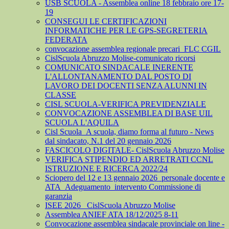
USB SCUOLA - Assemblea online 18 febbraio ore 17-
19
CONSEGUI LE CERTIFICAZIONI
INFORMATICHE PER LE GPS-SEGRETERIA
FEDERATA
convocazione assemblea regionale precari_FLC CGIL
CislScuola Abruzzo Molise-comunicato ricorsi
COMUNICATO SINDACALE INERENTE
L'ALLONTANAMENTO DAL POSTO DI
LAVORO DEI DOCENTI SENZA ALUNNI IN
CLASSE
CISL SCUOLA-VERIFICA PREVIDENZIALE
CONVOCAZIONE ASSEMBLEA DI BASE UIL
SCUOLA L'AQUILA
Cisl Scuola_A scuola, diamo forma al futuro - News
dal sindacato, N.1 del 20 gennaio 2026
FASCICOLO DIGITALE- CislScuola Abruzzo Molise
VERIFICA STIPENDIO ED ARRETRATI CCNL
ISTRUZIONE E RICERCA 2022/24
Sciopero del 12 e 13 gennaio 2026_personale docente e
ATA_Adeguamento_intervento Commissione di
garanzia
ISEE 2026_ CislScuola Abruzzo Molise
Assemblea ANIEF ATA 18/12/2025 8-11
Convocazione assemblea sindacale provinciale on line -