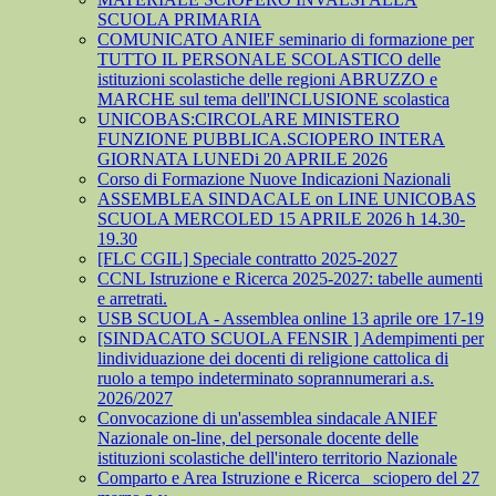
SCUOLA PRIMARIA
COMUNICATO ANIEF seminario di formazione per
TUTTO IL PERSONALE SCOLASTICO delle
istituzioni scolastiche delle regioni ABRUZZO e
MARCHE sul tema dell'INCLUSIONE scolastica
UNICOBAS:CIRCOLARE MINISTERO
FUNZIONE PUBBLICA.SCIOPERO INTERA
GIORNATA LUNEDi 20 APRILE 2026
Corso di Formazione Nuove Indicazioni Nazionali
ASSEMBLEA SINDACALE on LINE UNICOBAS
SCUOLA MERCOLED 15 APRILE 2026 h 14.30-
19.30
[FLC CGIL] Speciale contratto 2025-2027
CCNL Istruzione e Ricerca 2025-2027: tabelle aumenti
e arretrati.
USB SCUOLA - Assemblea online 13 aprile ore 17-19
[SINDACATO SCUOLA FENSIR ] Adempimenti per
lindividuazione dei docenti di religione cattolica di
ruolo a tempo indeterminato soprannumerari a.s.
2026/2027
Convocazione di un'assemblea sindacale ANIEF
Nazionale on-line, del personale docente delle
istituzioni scolastiche dell'intero territorio Nazionale
Comparto e Area Istruzione e Ricerca_ sciopero del 27