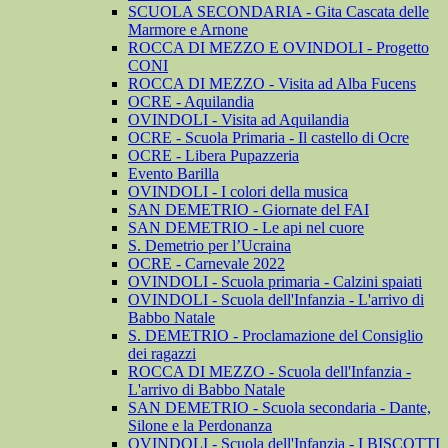
SCUOLA SECONDARIA - Gita Cascata delle
Marmore e Arnone
ROCCA DI MEZZO E OVINDOLI - Progetto
CONI
ROCCA DI MEZZO - Visita ad Alba Fucens
OCRE - Aquilandia
OVINDOLI - Visita ad Aquilandia
OCRE - Scuola Primaria - Il castello di Ocre
OCRE - Libera Pupazzeria
Evento Barilla
OVINDOLI - I colori della musica
SAN DEMETRIO - Giornate del FAI
SAN DEMETRIO - Le api nel cuore
S. Demetrio per l’Ucraina
OCRE - Carnevale 2022
OVINDOLI - Scuola primaria - Calzini spaiati
OVINDOLI - Scuola dell'Infanzia - L'arrivo di
Babbo Natale
S. DEMETRIO - Proclamazione del Consiglio
dei ragazzi
ROCCA DI MEZZO - Scuola dell'Infanzia -
L'arrivo di Babbo Natale
SAN DEMETRIO - Scuola secondaria - Dante,
Silone e la Perdonanza
OVINDOLI - Scuola dell'Infanzia - I BISCOTTI