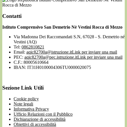
Rocca di Mezzo
Contatti
Istituto Comprensivo San Demetrio Nè Vestini Rocca di Mezzo
Via Madonna Dei Raccomandati S.N, 67028 - S. Demetrio né
Vestini (AQ)
Tel:
0862810821
Email:
aqic82700a@istruzione.it
Link per inviare una mail
PEC:
aqic82700a@pec.istruzione.it
Link per inviare una mail
C.F.: 80005610664
IBAN: IT31H0100004306TU0000020075
Sezione Link Utili
Cookie policy
Note legali
Informativa Privacy
Ufficio Relazioni con il Pubblico
Dichiarazione di accessibilità
Obiettivi di accessibilità