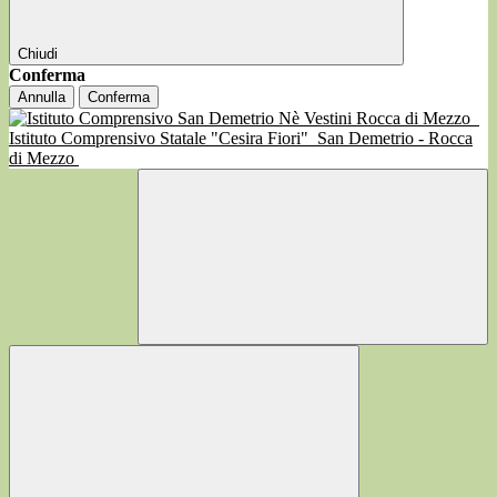
Chiudi
Conferma
Annulla
Conferma
Istituto Comprensivo Statale "Cesira Fiori"
San Demetrio - Rocca
di Mezzo