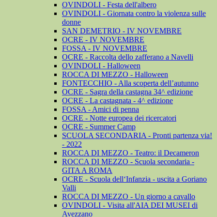
OVINDOLI - Festa dell'albero
OVINDOLI - Giornata contro la violenza sulle
donne
SAN DEMETRIO - IV NOVEMBRE
OCRE - IV NOVEMBRE
FOSSA - IV NOVEMBRE
OCRE - Raccolta dello zafferano a Navelli
OVINDOLI - Halloween
ROCCA DI MEZZO - Halloween
FONTECCHIO - Alla scoperta dell’autunno
OCRE - Sagra della castagna 34^ edizione
OCRE - La castagnata - 4^ edizione
FOSSA - Amici di penna
OCRE - Notte europea dei ricercatori
OCRE - Summer Camp
SCUOLA SECONDARIA - Pronti partenza via!
- 2022
ROCCA DI MEZZO - Teatro: il Decameron
ROCCA DI MEZZO - Scuola secondaria -
GITA A ROMA
OCRE - Scuola dell‘Infanzia - uscita a Goriano
Valli
ROCCA DI MEZZO - Un giorno a cavallo
OVINDOLI - Visita all'AIA DEI MUSEI di
Avezzano