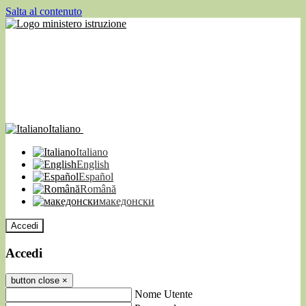
Salta al contenuto
Italiano
Italiano
English
Español
Română
македонски
Accedi
Accedi
button close
×
Nome Utente