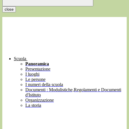
close
Scuola
Panoramica
Presentazione
I luoghi
Le persone
I numeri della scuola
Documenti : Modulistiche,Regolamenti e Documenti
d'Istituto
Organizzazione
La storia