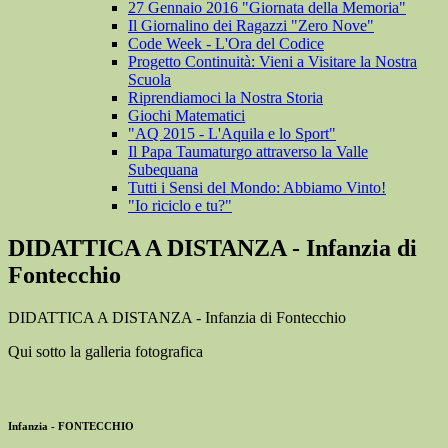
27 Gennaio 2016 "Giornata della Memoria"
Il Giornalino dei Ragazzi "Zero Nove"
Code Week - L'Ora del Codice
Progetto Continuità: Vieni a Visitare la Nostra
Scuola
Riprendiamoci la Nostra Storia
Giochi Matematici
"AQ 2015 - L'Aquila e lo Sport"
Il Papa Taumaturgo attraverso la Valle
Subequana
Tutti i Sensi del Mondo: Abbiamo Vinto!
"Io riciclo e tu?"
DIDATTICA A DISTANZA - Infanzia di
Fontecchio
DIDATTICA A DISTANZA - Infanzia di Fontecchio
Qui sotto la galleria fotografica
Infanzia - FONTECCHIO