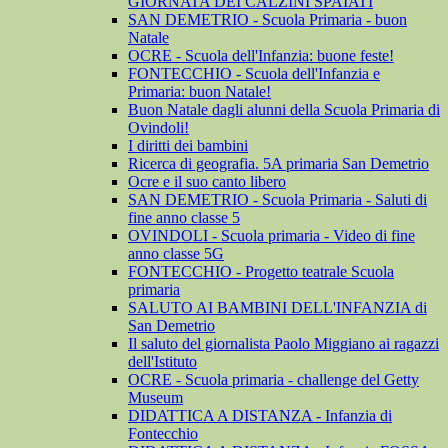
GIORNATA DEI CALZINI SPAIATI
SAN DEMETRIO - Scuola Primaria - buon
Natale
OCRE - Scuola dell'Infanzia: buone feste!
FONTECCHIO - Scuola dell'Infanzia e
Primaria: buon Natale!
Buon Natale dagli alunni della Scuola Primaria di
Ovindoli!
I diritti dei bambini
Ricerca di geografia. 5A primaria San Demetrio
Ocre e il suo canto libero
SAN DEMETRIO - Scuola Primaria - Saluti di
fine anno classe 5
OVINDOLI - Scuola primaria - Video di fine
anno classe 5G
FONTECCHIO - Progetto teatrale Scuola
primaria
SALUTO AI BAMBINI DELL'INFANZIA di
San Demetrio
Il saluto del giornalista Paolo Miggiano ai ragazzi
dell'Istituto
OCRE - Scuola primaria - challenge del Getty
Museum
DIDATTICA A DISTANZA - Infanzia di
Fontecchio