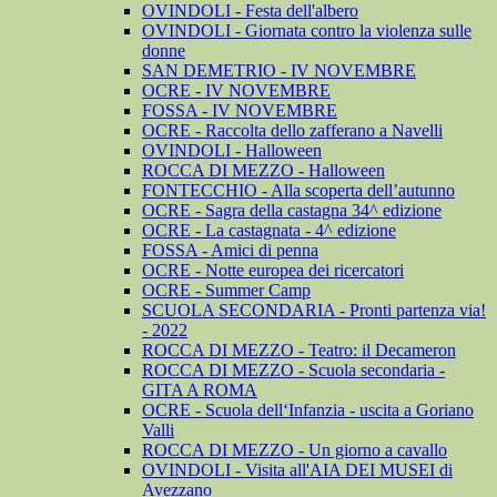
OVINDOLI - Festa dell'albero
OVINDOLI - Giornata contro la violenza sulle
donne
SAN DEMETRIO - IV NOVEMBRE
OCRE - IV NOVEMBRE
FOSSA - IV NOVEMBRE
OCRE - Raccolta dello zafferano a Navelli
OVINDOLI - Halloween
ROCCA DI MEZZO - Halloween
FONTECCHIO - Alla scoperta dell’autunno
OCRE - Sagra della castagna 34^ edizione
OCRE - La castagnata - 4^ edizione
FOSSA - Amici di penna
OCRE - Notte europea dei ricercatori
OCRE - Summer Camp
SCUOLA SECONDARIA - Pronti partenza via!
- 2022
ROCCA DI MEZZO - Teatro: il Decameron
ROCCA DI MEZZO - Scuola secondaria -
GITA A ROMA
OCRE - Scuola dell‘Infanzia - uscita a Goriano
Valli
ROCCA DI MEZZO - Un giorno a cavallo
OVINDOLI - Visita all'AIA DEI MUSEI di
Avezzano