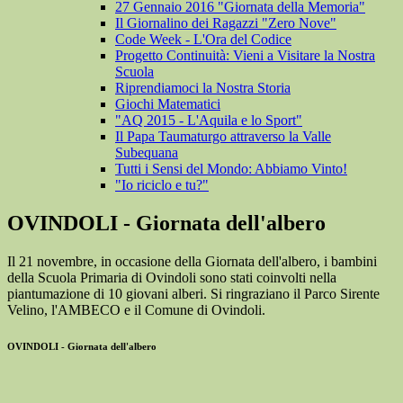
27 Gennaio 2016 "Giornata della Memoria"
Il Giornalino dei Ragazzi "Zero Nove"
Code Week - L'Ora del Codice
Progetto Continuità: Vieni a Visitare la Nostra
Scuola
Riprendiamoci la Nostra Storia
Giochi Matematici
"AQ 2015 - L'Aquila e lo Sport"
Il Papa Taumaturgo attraverso la Valle
Subequana
Tutti i Sensi del Mondo: Abbiamo Vinto!
"Io riciclo e tu?"
OVINDOLI - Giornata dell'albero
Il 21 novembre, in occasione della Giornata dell'albero, i bambini
della Scuola Primaria di Ovindoli sono stati coinvolti nella
piantumazione di 10 giovani alberi. Si ringraziano il Parco Sirente
Velino, l'AMBECO e il Comune di Ovindoli.
OVINDOLI - Giornata dell'albero