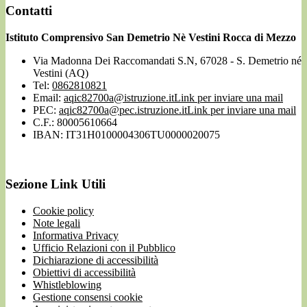
Contatti
Istituto Comprensivo San Demetrio Nè Vestini Rocca di Mezzo
Via Madonna Dei Raccomandati S.N, 67028 - S. Demetrio né
Vestini (AQ)
Tel:
0862810821
Email:
aqic82700a@istruzione.it
Link per inviare una mail
PEC:
aqic82700a@pec.istruzione.it
Link per inviare una mail
C.F.: 80005610664
IBAN: IT31H0100004306TU0000020075
Sezione Link Utili
Cookie policy
Note legali
Informativa Privacy
Ufficio Relazioni con il Pubblico
Dichiarazione di accessibilità
Obiettivi di accessibilità
Whistleblowing
Gestione consensi cookie