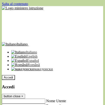
Salta al contenuto
Italiano
Italiano
English
Español
Română
македонски
Accedi
Accedi
button close
×
Nome Utente