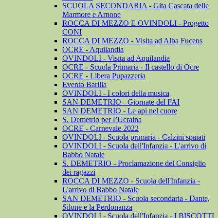
SCUOLA SECONDARIA - Gita Cascata delle
Marmore e Arnone
ROCCA DI MEZZO E OVINDOLI - Progetto
CONI
ROCCA DI MEZZO - Visita ad Alba Fucens
OCRE - Aquilandia
OVINDOLI - Visita ad Aquilandia
OCRE - Scuola Primaria - Il castello di Ocre
OCRE - Libera Pupazzeria
Evento Barilla
OVINDOLI - I colori della musica
SAN DEMETRIO - Giornate del FAI
SAN DEMETRIO - Le api nel cuore
S. Demetrio per l’Ucraina
OCRE - Carnevale 2022
OVINDOLI - Scuola primaria - Calzini spaiati
OVINDOLI - Scuola dell'Infanzia - L'arrivo di
Babbo Natale
S. DEMETRIO - Proclamazione del Consiglio
dei ragazzi
ROCCA DI MEZZO - Scuola dell'Infanzia -
L'arrivo di Babbo Natale
SAN DEMETRIO - Scuola secondaria - Dante,
Silone e la Perdonanza
OVINDOLI - Scuola dell'Infanzia - I BISCOTTI