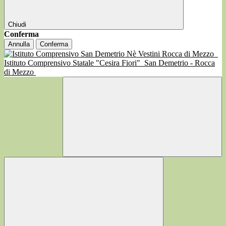
Chiudi
Conferma
Annulla
Conferma
Istituto Comprensivo Statale "Cesira Fiori"
San Demetrio - Rocca
di Mezzo