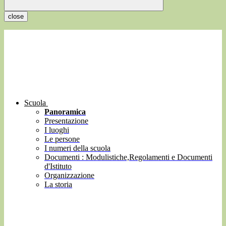
close
Scuola
Panoramica
Presentazione
I luoghi
Le persone
I numeri della scuola
Documenti : Modulistiche,Regolamenti e Documenti
d'Istituto
Organizzazione
La storia