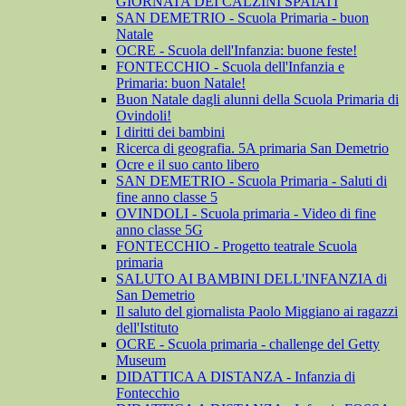
GIORNATA DEI CALZINI SPAIATI
SAN DEMETRIO - Scuola Primaria - buon
Natale
OCRE - Scuola dell'Infanzia: buone feste!
FONTECCHIO - Scuola dell'Infanzia e
Primaria: buon Natale!
Buon Natale dagli alunni della Scuola Primaria di
Ovindoli!
I diritti dei bambini
Ricerca di geografia. 5A primaria San Demetrio
Ocre e il suo canto libero
SAN DEMETRIO - Scuola Primaria - Saluti di
fine anno classe 5
OVINDOLI - Scuola primaria - Video di fine
anno classe 5G
FONTECCHIO - Progetto teatrale Scuola
primaria
SALUTO AI BAMBINI DELL'INFANZIA di
San Demetrio
Il saluto del giornalista Paolo Miggiano ai ragazzi
dell'Istituto
OCRE - Scuola primaria - challenge del Getty
Museum
DIDATTICA A DISTANZA - Infanzia di
Fontecchio