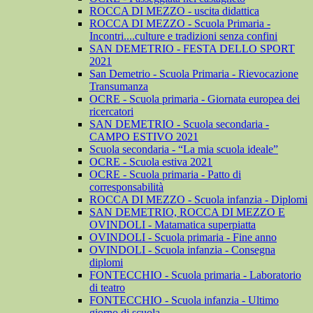
ROCCA DI MEZZO - uscita didattica
ROCCA DI MEZZO - Scuola Primaria -
Incontri....culture e tradizioni senza confini
SAN DEMETRIO - FESTA DELLO SPORT
2021
San Demetrio - Scuola Primaria - Rievocazione
Transumanza
OCRE - Scuola primaria - Giornata europea dei
ricercatori
SAN DEMETRIO - Scuola secondaria -
CAMPO ESTIVO 2021
Scuola secondaria - “La mia scuola ideale”
OCRE - Scuola estiva 2021
OCRE - Scuola primaria - Patto di
corresponsabilità
ROCCA DI MEZZO - Scuola infanzia - Diplomi
SAN DEMETRIO, ROCCA DI MEZZO E
OVINDOLI - Matamatica superpiatta
OVINDOLI - Scuola primaria - Fine anno
OVINDOLI - Scuola infanzia - Consegna
diplomi
FONTECCHIO - Scuola primaria - Laboratorio
di teatro
FONTECCHIO - Scuola infanzia - Ultimo
giorno di scuola