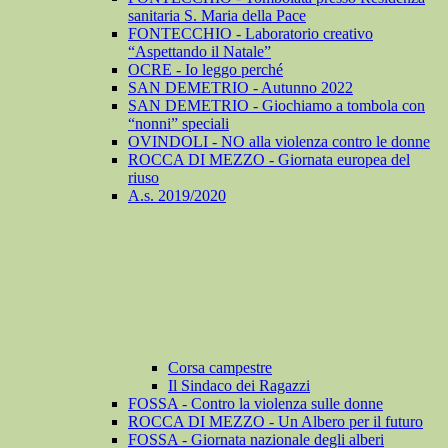
sanitaria S. Maria della Pace
FONTECCHIO - Laboratorio creativo
“Aspettando il Natale”
OCRE - Io leggo perché
SAN DEMETRIO - Autunno 2022
SAN DEMETRIO - Giochiamo a tombola con
“nonni” speciali
OVINDOLI - NO alla violenza contro le donne
ROCCA DI MEZZO - Giornata europea del
riuso
A.s. 2019/2020
Corsa campestre
Il Sindaco dei Ragazzi
FOSSA - Contro la violenza sulle donne
ROCCA DI MEZZO - Un Albero per il futuro
FOSSA - Giornata nazionale degli alberi