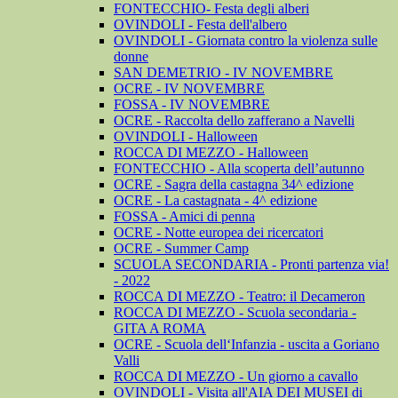
FONTECCHIO- Festa degli alberi
OVINDOLI - Festa dell'albero
OVINDOLI - Giornata contro la violenza sulle
donne
SAN DEMETRIO - IV NOVEMBRE
OCRE - IV NOVEMBRE
FOSSA - IV NOVEMBRE
OCRE - Raccolta dello zafferano a Navelli
OVINDOLI - Halloween
ROCCA DI MEZZO - Halloween
FONTECCHIO - Alla scoperta dell’autunno
OCRE - Sagra della castagna 34^ edizione
OCRE - La castagnata - 4^ edizione
FOSSA - Amici di penna
OCRE - Notte europea dei ricercatori
OCRE - Summer Camp
SCUOLA SECONDARIA - Pronti partenza via!
- 2022
ROCCA DI MEZZO - Teatro: il Decameron
ROCCA DI MEZZO - Scuola secondaria -
GITA A ROMA
OCRE - Scuola dell‘Infanzia - uscita a Goriano
Valli
ROCCA DI MEZZO - Un giorno a cavallo
OVINDOLI - Visita all'AIA DEI MUSEI di