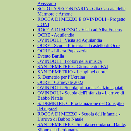
Avezzano
SCUOLA SECONDARIA - Gita Cascata delle
Marmore e Arnone
ROCCA DI MEZZO E OVINDOLI - Progetto
CONI
ROCCA DI MEZZO - Visita ad Alba Fucens
OCRE - Aquilandia
OVINDOLI - Visita ad Aquilandia
OCRE - Scuola Primaria - Il castello di Ocre
OCRE - Libera Pupazzeria
Evento Barilla
OVINDOLI - I colori della musica
SAN DEMETRIO - Giornate del FAI
SAN DEMETRIO - Le api nel cuore
S. Demetrio per l’Ucraina
OCRE - Carnevale 2022
OVINDOLI - Scuola primaria - Calzini spaiati
OVINDOLI - Scuola dell'Infanzia - L'arrivo di
Babbo Natale
S. DEMETRIO - Proclamazione del Consiglio
dei ragazzi
ROCCA DI MEZZO - Scuola dell'Infanzia -
L'arrivo di Babbo Natale
SAN DEMETRIO - Scuola secondaria - Dante,
Silone e la Perdonanza