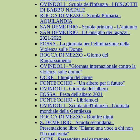
OVINDOLI - Scuola dell'Infanzia - I BISCOTTI
DI BABBO NATALE
ROCCA DI MEZZO - Scuola Primaria -
AQUILANDIA
SAN DEMETRIO - Scuola primaria - L’autunno
SAN DEMETRIO - Il Consiglio dei ragazzi -
2021/2022
FOSSA - La giornata per l’eliminazione della
Violenza sulle Donne
ROCCA DI MEZZO - Giorno del
Ringraziamento
OVINDOLI - "Giornata internazionale contro la
violenza sulle donne"
OCRE - I luoghi del cuore
FONTECCHIO - "Un albero per il futuro"
OVINDOLI - Giornata dell'albero
FOSSA - Festa dell'albero 2021
FONTECCHIO - Libriamoci
OVINDOLI - Scuola dell'Infanzia - Giornata
mondiale della Gentilezza
ROCCA DI MEZZO - Bonfire night
S. DEMETRIO - Scuola secondaria -
Presentazione libro "Diamo una voce a chi non
l'ha mai avuta"
OCRE - Passeggiata nel castagneto