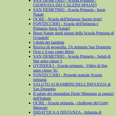
SAN DEMETRIO - Scuola Primaria -
GIORNATA DEI CALZINI SPAIATI
SAN DEMETRIO - Scuola Primaria - buon
Natale
OCRE - Scuola dell'Infanzia: buone feste!
FONTECCHIO - Scuola dell'Infanzia e
Primaria: buon Natale!
Buon Natale dagli alunni della Scuola Primaria di
Ovindoli!
I diritti dei bambini
Ricerca di geografia. 5A primaria San Demetrio
Ocre e il suo canto libero
SAN DEMETRIO - Scuola Primaria - Saluti di
fine anno classe 5
OVINDOLI - Scuola primaria - Video di fine
anno classe 5G
FONTECCHIO - Progetto teatrale Scuola
primaria
SALUTO AI BAMBINI DELL'INFANZIA di
San Demetrio
Il saluto del giornalista Paolo Miggiano ai ragazzi
dell'Istituto
OCRE - Scuola primaria - challenge del Getty
Museum
DIDATTICA A DISTANZA - Infanzia di