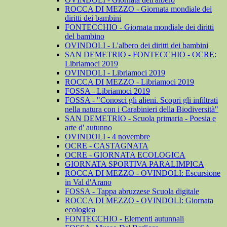
ROCCA DI MEZZO - Giornata mondiale dei
diritti dei bambini
FONTECCHIO - Giornata mondiale dei diritti
del bambino
OVINDOLI - L'albero dei diritti dei bambini
SAN DEMETRIO - FONTECCHIO - OCRE:
Libriamoci 2019
OVINDOLI - Libriamoci 2019
ROCCA DI MEZZO - Libriamoci 2019
FOSSA - Libriamoci 2019
FOSSA - "Conosci gli alieni. Scopri gli infiltrati
nella natura con i Carabinieri della Biodiversità"
SAN DEMETRIO - Scuola primaria - Poesia e
arte d' autunno
OVINDOLI - 4 novembre
OCRE - CASTAGNATA
OCRE - GIORNATA ECOLOGICA
GIORNATA SPORTIVA PARALIMPICA
ROCCA DI MEZZO - OVINDOLI: Escursione
in Val d'Arano
FOSSA - Tappa abruzzese Scuola digitale
ROCCA DI MEZZO - OVINDOLI: Giornata
ecologica
FONTECCHIO - Elementi autunnali