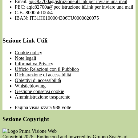
Email:
aqic82700a@istruzione.it
Link per inviare una mail
PEC:
aqic82700a@pec.istruzione.it
Link per inviare una mail
C.F.: 80005610664
IBAN: IT31H0100004306TU0000020075
Sezione Link Utili
Cookie policy
Note legali
Informativa Privacy
Ufficio Relazioni con il Pubblico
Dichiarazione di accessibilità
Obiettivi di accessibilità
Whistleblowing
Gestione consensi cookie
Amministrazione trasparente
Pagina visualizzata
988
volte
Sezione Copyright
Copyright 2026 | Engineered and powered by Gruppo Spaggiari