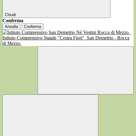
Chiudi
Conferma
Annulla
Conferma
Istituto Comprensivo Statale "Cesira Fiori"
San Demetrio - Rocca
di Mezzo