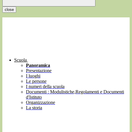
close
Scuola
Panoramica
Presentazione
I luoghi
Le persone
I numeri della scuola
Documenti : Modulistiche,Regolamenti e Documenti
d'Istituto
Organizzazione
La storia