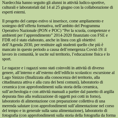
Nardecchia hanno seguito gli alunni in attività ludico-sportive,
culturali e laboratoriali dal 14 al 25 giugno con la collaborazione di
esperti esterni.
Il progetto del campo estivo si inserisce, come ampliamento e
sostegno dell’offerta formativa, nell’ambito del Programma
Operativo Nazionale (PON e POC) “Per la scuola, competenze e
ambienti per l’apprendimento” 2014-2020 finanziato con FSE e
FDR ed è stato elaborato, anche in linea con gli obiettivi
dell’Agenda 2030, per restituire agli studenti quello che più è
mancato in questo periodo a causa dell’emergenza Covid-19: il
lavoro in comunità, le uscite sul territorio, l’educazione fisica e lo
sport.
Le ragazze e i ragazzi sono stati coinvolti in attività di diverso
genere, all’interno e all’esterno dell’edificio scolastico: escursione al
Lago Sinizzo (finalizzata alla conoscenza del territorio, alla
cittadinanza attiva e alla cura dei beni comuni), laboratorio di
ceramica (con approfondimenti sulla storia della ceramica,
sull’archeologia e con attività manuali a partire dal panetto di argilla
depurata fino alla realizzazione di oggetti poi cotti in forno),
laboratorio di alimentazione con preparazione collettiva di una
merenda salutare (con approfondimenti sull’alimentazione nel corso
del tempo e in generale sulla sana alimentazione), laboratorio di
fotografia (con approfondimenti sulla storia della fotografia da forma