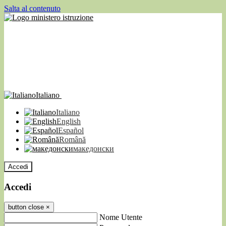
Salta al contenuto
Italiano
Italiano
English
Español
Română
македонски
Accedi
Accedi
button close
×
Nome Utente