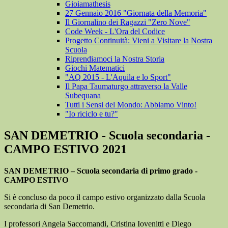
Gioiamathesis
27 Gennaio 2016 "Giornata della Memoria"
Il Giornalino dei Ragazzi "Zero Nove"
Code Week - L'Ora del Codice
Progetto Continuità: Vieni a Visitare la Nostra
Scuola
Riprendiamoci la Nostra Storia
Giochi Matematici
"AQ 2015 - L'Aquila e lo Sport"
Il Papa Taumaturgo attraverso la Valle
Subequana
Tutti i Sensi del Mondo: Abbiamo Vinto!
"Io riciclo e tu?"
SAN DEMETRIO - Scuola secondaria -
CAMPO ESTIVO 2021
SAN DEMETRIO – Scuola secondaria di primo grado -
CAMPO ESTIVO
Si è concluso da poco il campo estivo organizzato dalla Scuola
secondaria di San Demetrio.
I professori Angela Saccomandi, Cristina Iovenitti e Diego