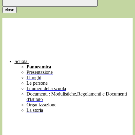
close
Scuola
Panoramica
Presentazione
I luoghi
Le persone
I numeri della scuola
Documenti : Modulistiche,Regolamenti e Documenti
d'Istituto
Organizzazione
La storia