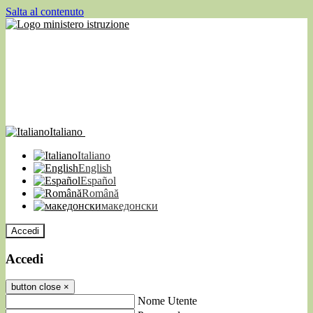
Salta al contenuto
Italiano
Italiano
English
Español
Română
македонски
Accedi
Accedi
button close
×
Nome Utente