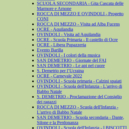
SCUOLA SECONDARIA - Gita Cascata delle
Marmore e Arnone
ROCCA DI MEZZO E OVINDOLI - Progetto
CONI
ROCCA DI MEZZO - Visita ad Alba Fucens
OCRE - Aquilandia
OVINDOLI - Visita ad Aquilandia
OCRE - Scuola Primaria - Il castello di Ocre
OCRE - Libera Pupazzeria
Evento Barilla
OVINDOLI - I colori della musica
SAN DEMETRIO - Giornate del FAI
SAN DEMETRIO - Le api nel cuore
S. Demetrio per l’Ucraina
OCRE - Carnevale 2022
OVINDOLI - Scuola primaria - Calzini spaiati
OVINDOLI - Scuola dell'Infanzia - L'arrivo di
Babbo Natale
S. DEMETRIO - Proclamazione del Consiglio
dei ragazzi
ROCCA DI MEZZO - Scuola dell'Infanzia -
L'arrivo di Babbo Natale
SAN DEMETRIO - Scuola secondaria - Dante,
Silone e la Perdonanza
OVINDOLI - Scuola dell'Infanzia - I BISCOTTI