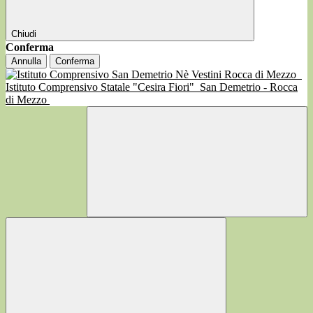
Chiudi
Conferma
Annulla
Conferma
Istituto Comprensivo Statale "Cesira Fiori"
San Demetrio - Rocca
di Mezzo