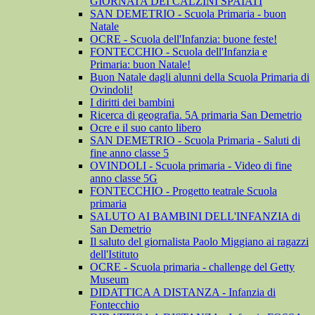
GIORNATA DEI CALZINI SPAIATI
SAN DEMETRIO - Scuola Primaria - buon
Natale
OCRE - Scuola dell'Infanzia: buone feste!
FONTECCHIO - Scuola dell'Infanzia e
Primaria: buon Natale!
Buon Natale dagli alunni della Scuola Primaria di
Ovindoli!
I diritti dei bambini
Ricerca di geografia. 5A primaria San Demetrio
Ocre e il suo canto libero
SAN DEMETRIO - Scuola Primaria - Saluti di
fine anno classe 5
OVINDOLI - Scuola primaria - Video di fine
anno classe 5G
FONTECCHIO - Progetto teatrale Scuola
primaria
SALUTO AI BAMBINI DELL'INFANZIA di
San Demetrio
Il saluto del giornalista Paolo Miggiano ai ragazzi
dell'Istituto
OCRE - Scuola primaria - challenge del Getty
Museum
DIDATTICA A DISTANZA - Infanzia di
Fontecchio