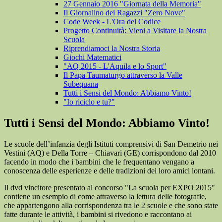
27 Gennaio 2016 "Giornata della Memoria"
Il Giornalino dei Ragazzi "Zero Nove"
Code Week - L'Ora del Codice
Progetto Continuità: Vieni a Visitare la Nostra
Scuola
Riprendiamoci la Nostra Storia
Giochi Matematici
"AQ 2015 - L'Aquila e lo Sport"
Il Papa Taumaturgo attraverso la Valle
Subequana
Tutti i Sensi del Mondo: Abbiamo Vinto!
"Io riciclo e tu?"
Tutti i Sensi del Mondo: Abbiamo Vinto!
Le scuole dell’infanzia degli Istituti comprensivi di San Demetrio nei
Vestini (AQ) e Della Torre – Chiavari (GE) corrispondono dal 2010
facendo in modo che i bambini che le frequentano vengano a
conoscenza delle esperienze e delle tradizioni dei loro amici lontani.
Il dvd vincitore presentato al concorso "La scuola per EXPO 2015"
contiene un esempio di come attraverso la lettura delle fotografie,
che appartengono alla corrispondenza tra le 2 scuole e che sono state
fatte durante le attività, i bambini si rivedono e raccontano ai