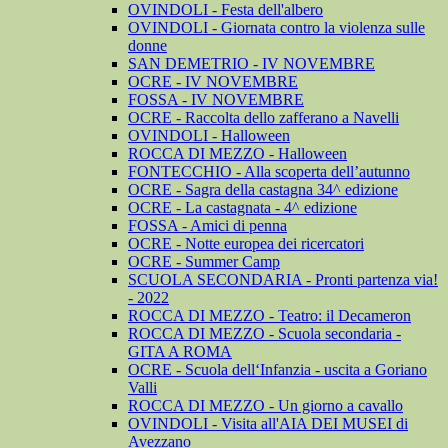
OVINDOLI - Festa dell'albero
OVINDOLI - Giornata contro la violenza sulle
donne
SAN DEMETRIO - IV NOVEMBRE
OCRE - IV NOVEMBRE
FOSSA - IV NOVEMBRE
OCRE - Raccolta dello zafferano a Navelli
OVINDOLI - Halloween
ROCCA DI MEZZO - Halloween
FONTECCHIO - Alla scoperta dell’autunno
OCRE - Sagra della castagna 34^ edizione
OCRE - La castagnata - 4^ edizione
FOSSA - Amici di penna
OCRE - Notte europea dei ricercatori
OCRE - Summer Camp
SCUOLA SECONDARIA - Pronti partenza via!
- 2022
ROCCA DI MEZZO - Teatro: il Decameron
ROCCA DI MEZZO - Scuola secondaria -
GITA A ROMA
OCRE - Scuola dell‘Infanzia - uscita a Goriano
Valli
ROCCA DI MEZZO - Un giorno a cavallo
OVINDOLI - Visita all'AIA DEI MUSEI di
Avezzano